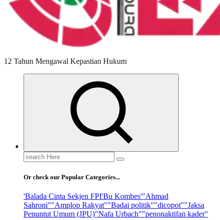
12 Tahun Mengawal Kepastian Hukum
Search
for:
Or check our Popular Categories...
'Balada Cinta Sekjen FPI
'Bu Kombes'
"Ahmad
Sahroni"
"Amplop Rakyat"
"Badai politik"
"dicopot"
"Jaksa
Penuntut Umum (JPU)
"Nafa Urbach"
"penonaktifan kader"