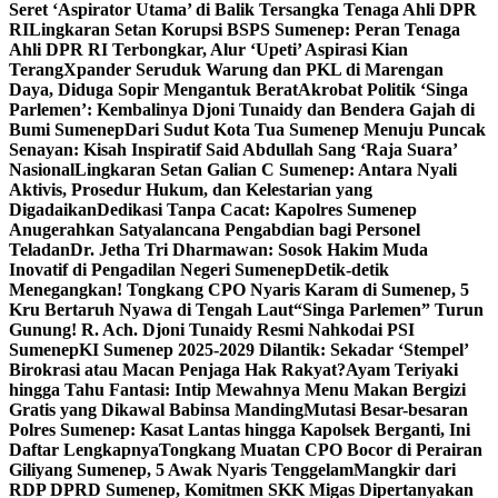
Seret ‘Aspirator Utama’ di Balik Tersangka Tenaga Ahli DPR
RI
Lingkaran Setan Korupsi BSPS Sumenep: Peran Tenaga
Ahli DPR RI Terbongkar, Alur ‘Upeti’ Aspirasi Kian
Terang
Xpander Seruduk Warung dan PKL di Marengan
Daya, Diduga Sopir Mengantuk Berat
Akrobat Politik ‘Singa
Parlemen’: Kembalinya Djoni Tunaidy dan Bendera Gajah di
Bumi Sumenep
Dari Sudut Kota Tua Sumenep Menuju Puncak
Senayan: Kisah Inspiratif Said Abdullah Sang ‘Raja Suara’
Nasional
Lingkaran Setan Galian C Sumenep: Antara Nyali
Aktivis, Prosedur Hukum, dan Kelestarian yang
Digadaikan
Dedikasi Tanpa Cacat: Kapolres Sumenep
Anugerahkan Satyalancana Pengabdian bagi Personel
Teladan
Dr. Jetha Tri Dharmawan: Sosok Hakim Muda
Inovatif di Pengadilan Negeri Sumenep
Detik-detik
Menegangkan! Tongkang CPO Nyaris Karam di Sumenep, 5
Kru Bertaruh Nyawa di Tengah Laut
“Singa Parlemen” Turun
Gunung! R. Ach. Djoni Tunaidy Resmi Nahkodai PSI
Sumenep
KI Sumenep 2025-2029 Dilantik: Sekadar ‘Stempel’
Birokrasi atau Macan Penjaga Hak Rakyat?
Ayam Teriyaki
hingga Tahu Fantasi: Intip Mewahnya Menu Makan Bergizi
Gratis yang Dikawal Babinsa Manding
Mutasi Besar-besaran
Polres Sumenep: Kasat Lantas hingga Kapolsek Berganti, Ini
Daftar Lengkapnya
Tongkang Muatan CPO Bocor di Perairan
Giliyang Sumenep, 5 Awak Nyaris Tenggelam
Mangkir dari
RDP DPRD Sumenep, Komitmen SKK Migas Dipertanyakan