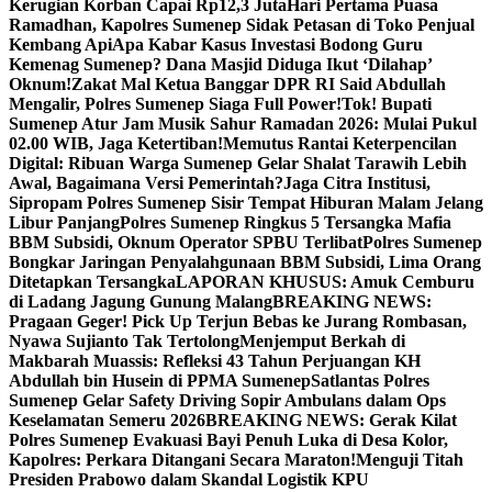
Kerugian Korban Capai Rp12,3 Juta
Hari Pertama Puasa
Ramadhan, Kapolres Sumenep Sidak Petasan di Toko Penjual
Kembang Api
Apa Kabar Kasus Investasi Bodong Guru
Kemenag Sumenep? Dana Masjid Diduga Ikut ‘Dilahap’
Oknum!
Zakat Mal Ketua Banggar DPR RI Said Abdullah
Mengalir, Polres Sumenep Siaga Full Power!
Tok! Bupati
Sumenep Atur Jam Musik Sahur Ramadan 2026: Mulai Pukul
02.00 WIB, Jaga Ketertiban!
Memutus Rantai Keterpencilan
Digital: Ribuan Warga Sumenep Gelar Shalat Tarawih Lebih
Awal, Bagaimana Versi Pemerintah?
Jaga Citra Institusi,
Sipropam Polres Sumenep Sisir Tempat Hiburan Malam Jelang
Libur Panjang
Polres Sumenep Ringkus 5 Tersangka Mafia
BBM Subsidi, Oknum Operator SPBU Terlibat
Polres Sumenep
Bongkar Jaringan Penyalahgunaan BBM Subsidi, Lima Orang
Ditetapkan Tersangka
LAPORAN KHUSUS: Amuk Cemburu
di Ladang Jagung Gunung Malang
BREAKING NEWS:
Pragaan Geger! Pick Up Terjun Bebas ke Jurang Rombasan,
Nyawa Sujianto Tak Tertolong
Menjemput Berkah di
Makbarah Muassis: Refleksi 43 Tahun Perjuangan KH
Abdullah bin Husein di PPMA Sumenep
Satlantas Polres
Sumenep Gelar Safety Driving Sopir Ambulans dalam Ops
Keselamatan Semeru 2026
BREAKING NEWS: Gerak Kilat
Polres Sumenep Evakuasi Bayi Penuh Luka di Desa Kolor,
Kapolres: Perkara Ditangani Secara Maraton!
Menguji Titah
Presiden Prabowo dalam Skandal Logistik KPU