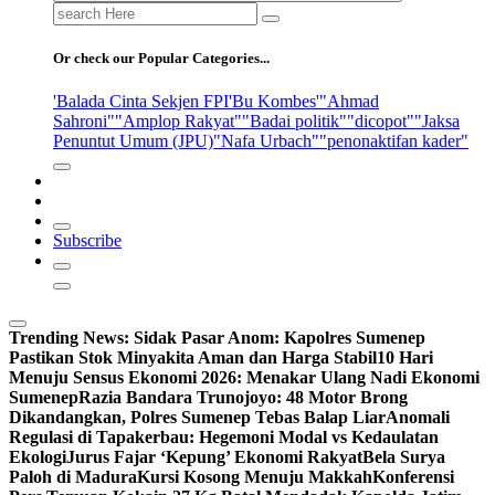
Search
for:
Or check our Popular Categories...
'Balada Cinta Sekjen FPI
'Bu Kombes'
"Ahmad
Sahroni"
"Amplop Rakyat"
"Badai politik"
"dicopot"
"Jaksa
Penuntut Umum (JPU)
"Nafa Urbach"
"penonaktifan kader"
Subscribe
Trending News:
Sidak Pasar Anom: Kapolres Sumenep
Pastikan Stok Minyakita Aman dan Harga Stabil
10 Hari
Menuju Sensus Ekonomi 2026: Menakar Ulang Nadi Ekonomi
Sumenep
Razia Bandara Trunojoyo: 48 Motor Brong
Dikandangkan, Polres Sumenep Tebas Balap Liar
Anomali
Regulasi di Tapakerbau: Hegemoni Modal vs Kedaulatan
Ekologi
Jurus Fajar ‘Kepung’ Ekonomi Rakyat
Bela Surya
Paloh di Madura
Kursi Kosong Menuju Makkah
Konferensi