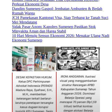
Perkuat Ekonomi Desa
Dandim Sumenep Gaspol: Jembatan Ambunten & Bedah
Rumah Warga
JCH Pamekasan Kantongi Visa, Siap Terbang ke Tanah Suci
Mei Mendatang
Sidak Pasar Anom: Kapolres Sumenep Pastikan Stok
Minyakita Aman dan Harga Stabil
10 Hari Menuju Sensus Ekonomi 2026: Menakar Ulang Nadi
Ekonomi Sumenep
IRONI ANGGARAN. Ilustrasi
DESAK KEPASTIAN HUKUM.
visual yang menggambarkan
Ketua DPC Perhimpunan
struktur Rancangan APBD
Advokat Indonesia (PERADI)
Kabupaten Sumenep Tahun
Madura Raya, Syafrawi, S.H.,
Anggaran 2026. Dominasi
M.H., memberikan
Belanja Operasi yang
keterangan terkait berlarut-
mencapai 70 persen (Rp1,59
larutnya penetapan tersangka
triliun) terlihat kontras
kasus dugaan korupsi
dengan alokasi Belanja
logistik KPU Sumenep, Senin