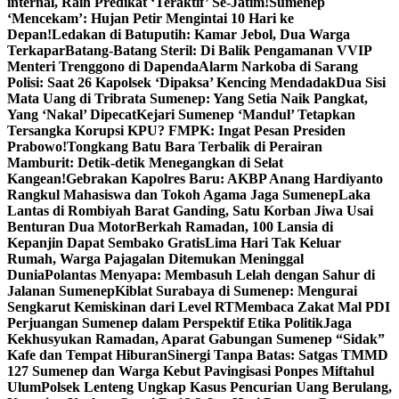
internal, Raih Predikat ‘Teraktif’ Se-Jatim!
Sumenep
‘Mencekam’: Hujan Petir Mengintai 10 Hari ke
Depan!
Ledakan di Batuputih: Kamar Jebol, Dua Warga
Terkapar
Batang-Batang Steril: Di Balik Pengamanan VVIP
Menteri Trenggono di Dapenda
Alarm Narkoba di Sarang
Polisi: Saat 26 Kapolsek ‘Dipaksa’ Kencing Mendadak
Dua Sisi
Mata Uang di Tribrata Sumenep: Yang Setia Naik Pangkat,
Yang ‘Nakal’ Dipecat
Kejari Sumenep ‘Mandul’ Tetapkan
Tersangka Korupsi KPU? FMPK: Ingat Pesan Presiden
Prabowo!
Tongkang Batu Bara Terbalik di Perairan
Mamburit: Detik-detik Menegangkan di Selat
Kangean!
Gebrakan Kapolres Baru: AKBP Anang Hardiyanto
Rangkul Mahasiswa dan Tokoh Agama Jaga Sumenep
Laka
Lantas di Rombiyah Barat Ganding, Satu Korban Jiwa Usai
Benturan Dua Motor
Berkah Ramadan, 100 Lansia di
Kepanjin Dapat Sembako Gratis
Lima Hari Tak Keluar
Rumah, Warga Pajagalan Ditemukan Meninggal
Dunia
Polantas Menyapa: Membasuh Lelah dengan Sahur di
Jalanan Sumenep
Kiblat Surabaya di Sumenep: Mengurai
Sengkarut Kemiskinan dari Level RT
Membaca Zakat Mal PDI
Perjuangan Sumenep dalam Perspektif Etika Politik
Jaga
Kekhusyukan Ramadan, Aparat Gabungan Sumenep “Sidak”
Kafe dan Tempat Hiburan
Sinergi Tanpa Batas: Satgas TMMD
127 Sumenep dan Warga Kebut Pavingisasi Ponpes Miftahul
Ulum
Polsek Lenteng Ungkap Kasus Pencurian Uang Berulang,