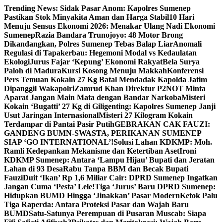
Skip
Trending News:
Sidak Pasar Anom: Kapolres Sumenep
to
Pastikan Stok Minyakita Aman dan Harga Stabil
10 Hari
content
Menuju Sensus Ekonomi 2026: Menakar Ulang Nadi Ekonomi
Sumenep
Razia Bandara Trunojoyo: 48 Motor Brong
Dikandangkan, Polres Sumenep Tebas Balap Liar
Anomali
Regulasi di Tapakerbau: Hegemoni Modal vs Kedaulatan
Ekologi
Jurus Fajar ‘Kepung’ Ekonomi Rakyat
Bela Surya
Paloh di Madura
Kursi Kosong Menuju Makkah
Konferensi
Pers Temuan Kokain 27 Kg Batal Mendadak Kapolda Jatim
Dipanggil Wakapolri
Zamrud Khan Direktur P2NOT Minta
Aparat Jangan Main Mata dengan Bandar Narkoba
Misteri
Kokain ‘Bugatti’ 27 Kg di Giligenting: Kapolres Sumenep Janji
Usut Jaringan Internasional
Misteri 27 Kilogram Kokain
Terdampar di Pantai Pasir Putih
GEBRAKAN CAK FAUZI:
GANDENG BUMN-SWASTA, PERIKANAN SUMENEP
SIAP ‘GO INTERNATIONAL’!
Solusi Lahan KDKMP: Moh.
Ramli Kedepankan Mekanisme dan Ketertiban Aset
Ironi
KDKMP Sumenep: Antara ‘Lampu Hijau’ Bupati dan Jeratan
Lahan di 93 Desa
Rabu Tanpa BBM dan Becak Bupati
Fauzi
Duit ‘Ikan’ Rp 1,6 Miliar Cair: DPRD Sumenep Ingatkan
Jangan Cuma ‘Pesta’ Lele!
Tiga ‘Jurus’ Baru DPRD Sumenep:
Hidupkan BUMD Hingga ‘Jinakkan’ Pasar Modern
Ketok Palu
Tiga Raperda: Antara Proteksi Pasar dan Wajah Baru
BUMD
Satu-Satunya Perempuan di Pusaran Muscab: Siapa