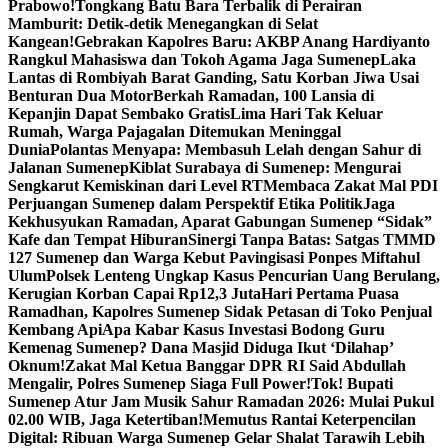
Prabowo!
Tongkang Batu Bara Terbalik di Perairan
Mamburit: Detik-detik Menegangkan di Selat
Kangean!
Gebrakan Kapolres Baru: AKBP Anang Hardiyanto
Rangkul Mahasiswa dan Tokoh Agama Jaga Sumenep
Laka
Lantas di Rombiyah Barat Ganding, Satu Korban Jiwa Usai
Benturan Dua Motor
Berkah Ramadan, 100 Lansia di
Kepanjin Dapat Sembako Gratis
Lima Hari Tak Keluar
Rumah, Warga Pajagalan Ditemukan Meninggal
Dunia
Polantas Menyapa: Membasuh Lelah dengan Sahur di
Jalanan Sumenep
Kiblat Surabaya di Sumenep: Mengurai
Sengkarut Kemiskinan dari Level RT
Membaca Zakat Mal PDI
Perjuangan Sumenep dalam Perspektif Etika Politik
Jaga
Kekhusyukan Ramadan, Aparat Gabungan Sumenep “Sidak”
Kafe dan Tempat Hiburan
Sinergi Tanpa Batas: Satgas TMMD
127 Sumenep dan Warga Kebut Pavingisasi Ponpes Miftahul
Ulum
Polsek Lenteng Ungkap Kasus Pencurian Uang Berulang,
Kerugian Korban Capai Rp12,3 Juta
Hari Pertama Puasa
Ramadhan, Kapolres Sumenep Sidak Petasan di Toko Penjual
Kembang Api
Apa Kabar Kasus Investasi Bodong Guru
Kemenag Sumenep? Dana Masjid Diduga Ikut ‘Dilahap’
Oknum!
Zakat Mal Ketua Banggar DPR RI Said Abdullah
Mengalir, Polres Sumenep Siaga Full Power!
Tok! Bupati
Sumenep Atur Jam Musik Sahur Ramadan 2026: Mulai Pukul
02.00 WIB, Jaga Ketertiban!
Memutus Rantai Keterpencilan
Digital: Ribuan Warga Sumenep Gelar Shalat Tarawih Lebih