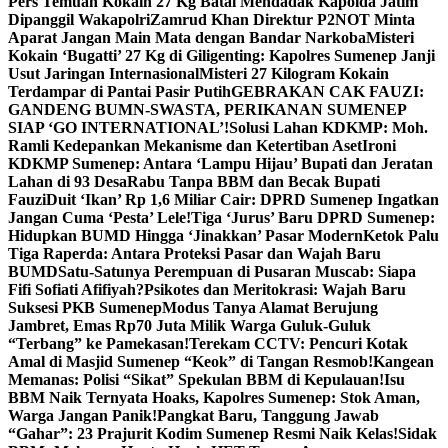
Pers Temuan Kokain 27 Kg Batal Mendadak Kapolda Jatim
Dipanggil Wakapolri
Zamrud Khan Direktur P2NOT Minta
Aparat Jangan Main Mata dengan Bandar Narkoba
Misteri
Kokain ‘Bugatti’ 27 Kg di Giligenting: Kapolres Sumenep Janji
Usut Jaringan Internasional
Misteri 27 Kilogram Kokain
Terdampar di Pantai Pasir Putih
GEBRAKAN CAK FAUZI:
GANDENG BUMN-SWASTA, PERIKANAN SUMENEP
SIAP ‘GO INTERNATIONAL’!
Solusi Lahan KDKMP: Moh.
Ramli Kedepankan Mekanisme dan Ketertiban Aset
Ironi
KDKMP Sumenep: Antara ‘Lampu Hijau’ Bupati dan Jeratan
Lahan di 93 Desa
Rabu Tanpa BBM dan Becak Bupati
Fauzi
Duit ‘Ikan’ Rp 1,6 Miliar Cair: DPRD Sumenep Ingatkan
Jangan Cuma ‘Pesta’ Lele!
Tiga ‘Jurus’ Baru DPRD Sumenep:
Hidupkan BUMD Hingga ‘Jinakkan’ Pasar Modern
Ketok Palu
Tiga Raperda: Antara Proteksi Pasar dan Wajah Baru
BUMD
Satu-Satunya Perempuan di Pusaran Muscab: Siapa
Fifi Sofiati Afifiyah?
Psikotes dan Meritokrasi: Wajah Baru
Suksesi PKB Sumenep
Modus Tanya Alamat Berujung
Jambret, Emas Rp70 Juta Milik Warga Guluk-Guluk
“Terbang” ke Pamekasan!
Terekam CCTV: Pencuri Kotak
Amal di Masjid Sumenep “Keok” di Tangan Resmob!
Kangean
Memanas: Polisi “Sikat” Spekulan BBM di Kepulauan!
Isu
BBM Naik Ternyata Hoaks, Kapolres Sumenep: Stok Aman,
Warga Jangan Panik!
Pangkat Baru, Tanggung Jawab
“Gahar”: 23 Prajurit Kodim Sumenep Resmi Naik Kelas!
Sidak