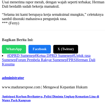
Usai menerima rapor merah, dengan wajah seperti terbakar, Herman
Dali berdalih sudah bekerja mamaksil.
“Selama ini kami berupaya kerja semaksimal mungkin,” celetuknya
sambil disoraki mahasiswa pengunjuk rasa.
*** (Ferry)
Bagikan Berita Ini:
WhatsApp
Facebook
X (Twitter)
#DPRD Sumenep
#Ketua DPRD Sumenep
#Unjuk rasa
Sumenep
Forum Pembela Rakyat Sumenep
FPRS
Herman Dali
Kusuma
administrator
www.maduraexpose.com | Mengawal Kepastian Hukum
Navigasi
Antisipasi Korban Berikutnya, Polisi Diminta Ungkap Kematian Lina di
Water Park Kangean
pos