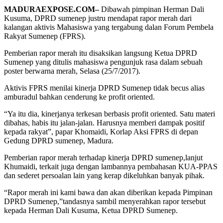
MADURAEXPOSE.COM–
Dibawah pimpinan Herman Dali
Kusuma, DPRD sumenep justru mendapat rapor merah dari
kalangan aktivis Mahasiswa yang tergabung dalan Forum Pembela
Rakyat Sumenep (FPRS).
Pemberian rapor merah itu disaksikan langsung Ketua DPRD
Sumenep yang ditulis mahasiswa pengunjuk rasa dalam sebuah
poster berwarna merah, Selasa (25/7/2017).
Aktivis FPRS menilai kinerja DPRD Sumenep tidak becus alias
amburadul bahkan cenderung ke profit oriented.
“Ya itu dia, kinerjanya terkesan berbasis profit oriented. Satu materi
dibahas, habis itu jalan-jalan. Harusnya memberi dampak positif
kepada rakyat”, papar Khomaidi, Korlap Aksi FPRS di depan
Gedung DPRD sumenep, Madura.
Pemberian rapor merah terhadap kinerja DPRD sumenep,lanjut
Khumaidi, terkait juga dengan lambannya pembahasan KUA-PPAS
dan sederet persoalan lain yang kerap dikeluhkan banyak pihak.
“Rapor merah ini kami bawa dan akan diberikan kepada Pimpinan
DPRD Sumenep,”tandasnya sambil menyerahkan rapor tersebut
kepada Herman Dali Kusuma, Ketua DPRD Sumenep.