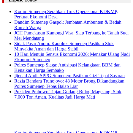
Kodim Sumenep Serahkan Truk Operasional KDKMP,
Perkuat Ekonomi Desa
Dandim Sumenep Gaspol: Jembatan Ambunten & Bedah
Rumah Warga
JCH Pamekasan Kantongi Visa, Siap Terbang ke Tanah Suci
Mei Mendatang
Sidak Pasar Anom: Kapolres Sumenep Pastikan Stok
Minyakita Aman dan Harga Stabil
10 Hari Menuju Sensus Ekonomi 2026: Menakar Ulang Nadi
Ekonomi Sumenep
Polres Sumenep Siaga: Antisipasi Kelangkaan BBM dan
Kenaikan Harga Sembako
Itjenad Audit SPPG Sumenep: Pastikan Gizi Tepat Sasaran
Razia Bandara Trunojoyo: 48 Motor Brong Dikandangkan,
Polres Sumenep Tebas Balap Liar
Presiden Prabowo Tinjau Gudang Bulog Magelang: Stok
7.000 Ton Aman, Kualitas Jadi Harga Mati
Kodim Sumenep Serahkan Truk Operasional KDKMP,