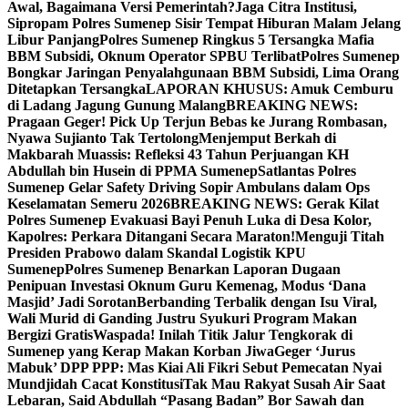
Awal, Bagaimana Versi Pemerintah?
Jaga Citra Institusi,
Sipropam Polres Sumenep Sisir Tempat Hiburan Malam Jelang
Libur Panjang
Polres Sumenep Ringkus 5 Tersangka Mafia
BBM Subsidi, Oknum Operator SPBU Terlibat
Polres Sumenep
Bongkar Jaringan Penyalahgunaan BBM Subsidi, Lima Orang
Ditetapkan Tersangka
LAPORAN KHUSUS: Amuk Cemburu
di Ladang Jagung Gunung Malang
BREAKING NEWS:
Pragaan Geger! Pick Up Terjun Bebas ke Jurang Rombasan,
Nyawa Sujianto Tak Tertolong
Menjemput Berkah di
Makbarah Muassis: Refleksi 43 Tahun Perjuangan KH
Abdullah bin Husein di PPMA Sumenep
Satlantas Polres
Sumenep Gelar Safety Driving Sopir Ambulans dalam Ops
Keselamatan Semeru 2026
BREAKING NEWS: Gerak Kilat
Polres Sumenep Evakuasi Bayi Penuh Luka di Desa Kolor,
Kapolres: Perkara Ditangani Secara Maraton!
Menguji Titah
Presiden Prabowo dalam Skandal Logistik KPU
Sumenep
Polres Sumenep Benarkan Laporan Dugaan
Penipuan Investasi Oknum Guru Kemenag, Modus ‘Dana
Masjid’ Jadi Sorotan
Berbanding Terbalik dengan Isu Viral,
Wali Murid di Ganding Justru Syukuri Program Makan
Bergizi Gratis
Waspada! Inilah Titik Jalur Tengkorak di
Sumenep yang Kerap Makan Korban Jiwa
Geger ‘Jurus
Mabuk’ DPP PPP: Mas Kiai Ali Fikri Sebut Pemecatan Nyai
Mundjidah Cacat Konstitusi
Tak Mau Rakyat Susah Air Saat
Lebaran, Said Abdullah “Pasang Badan” Bor Sawah dan