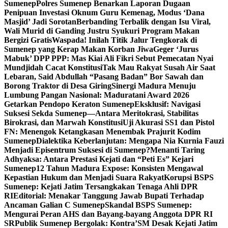
Sumenep
Polres Sumenep Benarkan Laporan Dugaan
Penipuan Investasi Oknum Guru Kemenag, Modus ‘Dana
Masjid’ Jadi Sorotan
Berbanding Terbalik dengan Isu Viral,
Wali Murid di Ganding Justru Syukuri Program Makan
Bergizi Gratis
Waspada! Inilah Titik Jalur Tengkorak di
Sumenep yang Kerap Makan Korban Jiwa
Geger ‘Jurus
Mabuk’ DPP PPP: Mas Kiai Ali Fikri Sebut Pemecatan Nyai
Mundjidah Cacat Konstitusi
Tak Mau Rakyat Susah Air Saat
Lebaran, Said Abdullah “Pasang Badan” Bor Sawah dan
Borong Traktor di Desa Giring
Sinergi Madura Menuju
Lumbung Pangan Nasional: Maduratani Award 2026
Getarkan Pendopo Keraton Sumenep
Eksklusif: Navigasi
Suksesi Sekda Sumenep—Antara Meritokrasi, Stabilitas
Birokrasi, dan Marwah Konstitusi
Uji Akurasi SS1 dan Pistol
FN: Menengok Ketangkasan Menembak Prajurit Kodim
Sumenep
Dialektika Keberlanjutan: Mengapa Nia Kurnia Fauzi
Menjadi Episentrum Suksesi di Sumenep?
Menanti Taring
Adhyaksa: Antara Prestasi Kejati dan “Peti Es” Kejari
Sumenep
12 Tahun Madura Expose: Konsisten Mengawal
Kepastian Hukum dan Menjadi Suara Rakyat
Korupsi BSPS
Sumenep: Kejati Jatim Tersangkakan Tenaga Ahli DPR
RI
Editorial: Menakar Tanggung Jawab Bupati Terhadap
Ancaman Galian C Sumenep
Skandal BSPS Sumenep:
Mengurai Peran AHS dan Bayang-bayang Anggota DPR RI
SR
Publik Sumenep Bergolak: Kontra’SM Desak Kejati Jatim