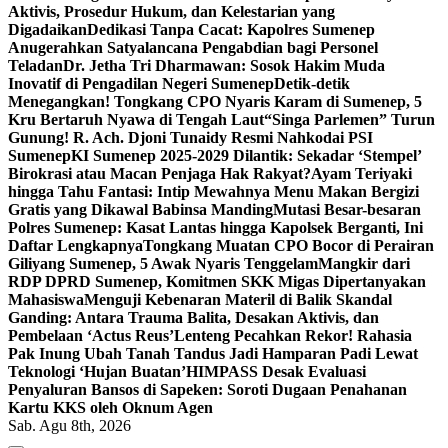
Aktivis, Prosedur Hukum, dan Kelestarian yang
Digadaikan
Dedikasi Tanpa Cacat: Kapolres Sumenep
Anugerahkan Satyalancana Pengabdian bagi Personel
Teladan
Dr. Jetha Tri Dharmawan: Sosok Hakim Muda
Inovatif di Pengadilan Negeri Sumenep
Detik-detik
Menegangkan! Tongkang CPO Nyaris Karam di Sumenep, 5
Kru Bertaruh Nyawa di Tengah Laut
“Singa Parlemen” Turun
Gunung! R. Ach. Djoni Tunaidy Resmi Nahkodai PSI
Sumenep
KI Sumenep 2025-2029 Dilantik: Sekadar ‘Stempel’
Birokrasi atau Macan Penjaga Hak Rakyat?
Ayam Teriyaki
hingga Tahu Fantasi: Intip Mewahnya Menu Makan Bergizi
Gratis yang Dikawal Babinsa Manding
Mutasi Besar-besaran
Polres Sumenep: Kasat Lantas hingga Kapolsek Berganti, Ini
Daftar Lengkapnya
Tongkang Muatan CPO Bocor di Perairan
Giliyang Sumenep, 5 Awak Nyaris Tenggelam
Mangkir dari
RDP DPRD Sumenep, Komitmen SKK Migas Dipertanyakan
Mahasiswa
Menguji Kebenaran Materil di Balik Skandal
Ganding: Antara Trauma Balita, Desakan Aktivis, dan
Pembelaan ‘Actus Reus’
Lenteng Pecahkan Rekor! Rahasia
Pak Inung Ubah Tanah Tandus Jadi Hamparan Padi Lewat
Teknologi ‘Hujan Buatan’
HIMPASS Desak Evaluasi
Penyaluran Bansos di Sapeken: Soroti Dugaan Penahanan
Kartu KKS oleh Oknum Agen
Sab. Agu 8th, 2026