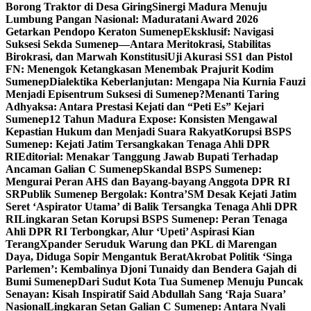
Borong Traktor di Desa Giring
Sinergi Madura Menuju
Lumbung Pangan Nasional: Maduratani Award 2026
Getarkan Pendopo Keraton Sumenep
Eksklusif: Navigasi
Suksesi Sekda Sumenep—Antara Meritokrasi, Stabilitas
Birokrasi, dan Marwah Konstitusi
Uji Akurasi SS1 dan Pistol
FN: Menengok Ketangkasan Menembak Prajurit Kodim
Sumenep
Dialektika Keberlanjutan: Mengapa Nia Kurnia Fauzi
Menjadi Episentrum Suksesi di Sumenep?
Menanti Taring
Adhyaksa: Antara Prestasi Kejati dan “Peti Es” Kejari
Sumenep
12 Tahun Madura Expose: Konsisten Mengawal
Kepastian Hukum dan Menjadi Suara Rakyat
Korupsi BSPS
Sumenep: Kejati Jatim Tersangkakan Tenaga Ahli DPR
RI
Editorial: Menakar Tanggung Jawab Bupati Terhadap
Ancaman Galian C Sumenep
Skandal BSPS Sumenep:
Mengurai Peran AHS dan Bayang-bayang Anggota DPR RI
SR
Publik Sumenep Bergolak: Kontra’SM Desak Kejati Jatim
Seret ‘Aspirator Utama’ di Balik Tersangka Tenaga Ahli DPR
RI
Lingkaran Setan Korupsi BSPS Sumenep: Peran Tenaga
Ahli DPR RI Terbongkar, Alur ‘Upeti’ Aspirasi Kian
Terang
Xpander Seruduk Warung dan PKL di Marengan
Daya, Diduga Sopir Mengantuk Berat
Akrobat Politik ‘Singa
Parlemen’: Kembalinya Djoni Tunaidy dan Bendera Gajah di
Bumi Sumenep
Dari Sudut Kota Tua Sumenep Menuju Puncak
Senayan: Kisah Inspiratif Said Abdullah Sang ‘Raja Suara’
Nasional
Lingkaran Setan Galian C Sumenep: Antara Nyali