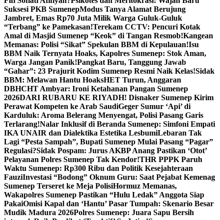
Fifi Sofiati Afifiyah?
Psikotes dan Meritokrasi: Wajah Baru
Suksesi PKB Sumenep
Modus Tanya Alamat Berujung
Jambret, Emas Rp70 Juta Milik Warga Guluk-Guluk
“Terbang” ke Pamekasan!
Terekam CCTV: Pencuri Kotak
Amal di Masjid Sumenep “Keok” di Tangan Resmob!
Kangean
Memanas: Polisi “Sikat” Spekulan BBM di Kepulauan!
Isu
BBM Naik Ternyata Hoaks, Kapolres Sumenep: Stok Aman,
Warga Jangan Panik!
Pangkat Baru, Tanggung Jawab
“Gahar”: 23 Prajurit Kodim Sumenep Resmi Naik Kelas!
Sidak
BBM: Melawan Hantu Hoaks
HET Turun, Anggaran
DBHCHT Ambyar: Ironi Ketahanan Pangan Sumenep
2026
DARI RUBARU KE RIYADH! Disnaker Sumenep Kirim
Perawat Kompeten ke Arab Saudi
Geger Sumur ‘Api’ di
Karduluk: Aroma Belerang Menyengat, Polisi Pasang Garis
Terlarang!
Nalar Inklusif di Beranda Sumenep: Simfoni Empati
IKA UNAIR dan Dialektika Estetika Lesbumi
Lebaran Tak
Lagi “Pesta Sampah”, Bupati Sumenep Mulai Pasang “Pagar”
Regulasi?
Sidak Pospam: Jurus AKBP Anang Pastikan ‘Otot’
Pelayanan Polres Sumenep Tak Kendor!
THR PPPK Paruh
Waktu Sumenep: Rp300 Ribu dan Politik Kesejahteraan
Fauzi
Investasi “Bodong” Oknum Guru: Saat Pejabat Kemenag
Sumenep Terseret ke Meja Polisi
Hormuz Memanas,
Wakapolres Sumenep Pastikan “Hulu Ledak” Anggota Siap
Pakai
Omisi Kapal dan ‘Hantu’ Pasar Tumpah: Skenario Besar
Mudik Madura 2026
Polres Sumenep: Juara Sapu Bersih