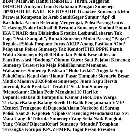
BBM: Melawan Hantu Hoaks
HET Turun, Anggaran
DBHCHT Ambyar: Ironi Ketahanan Pangan Sumenep
2026
DARI RUBARU KE RIYADH! Disnaker Sumenep Kirim
Perawat Kompeten ke Arab Saudi
Geger Sumur ‘Api’ di
Karduluk: Aroma Belerang Menyengat, Polisi Pasang Garis
Terlarang!
Nalar Inklusif di Beranda Sumenep: Simfoni Empati
IKA UNAIR dan Dialektika Estetika Lesbumi
Lebaran Tak
Lagi “Pesta Sampah”, Bupati Sumenep Mulai Pasang “Pagar”
Regulasi?
Sidak Pospam: Jurus AKBP Anang Pastikan ‘Otot’
Pelayanan Polres Sumenep Tak Kendor!
THR PPPK Paruh
Waktu Sumenep: Rp300 Ribu dan Politik Kesejahteraan
Fauzi
Investasi “Bodong” Oknum Guru: Saat Pejabat Kemenag
Sumenep Terseret ke Meja Polisi
Hormuz Memanas,
Wakapolres Sumenep Pastikan “Hulu Ledak” Anggota Siap
Pakai
Omisi Kapal dan ‘Hantu’ Pasar Tumpah: Skenario Besar
Mudik Madura 2026
Polres Sumenep: Juara Sapu Bersih
internal, Raih Predikat ‘Teraktif’ Se-Jatim!
Sumenep
‘Mencekam’: Hujan Petir Mengintai 10 Hari ke
Depan!
Ledakan di Batuputih: Kamar Jebol, Dua Warga
Terkapar
Batang-Batang Steril: Di Balik Pengamanan VVIP
Menteri Trenggono di Dapenda
Alarm Narkoba di Sarang
Polisi: Saat 26 Kapolsek ‘Dipaksa’ Kencing Mendadak
Dua Sisi
Mata Uang di Tribrata Sumenep: Yang Setia Naik Pangkat,
Yang ‘Nakal’ Dipecat
Kejari Sumenep ‘Mandul’ Tetapkan
Tersangka Korupsi KPU? FMPK: Ingat Pesan Presiden