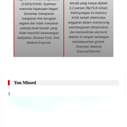
Modal yang hanya dijatah
(23/03/2026). Syafrawi
3,2 persen (Rp73,8 miliar).
meminta Kejaksaan Negeri
Ketimpangan ini memicu
Sumenep transparan
kritik terkait efektivitas
mengenai nilai kerugian
anggaran dalam mendorong
negara dan tidak menyasar
pembangunan infrastruktur
pekerja level bawah yang
dan kemandirian ekonomi
tidak memiliki kewenangan
daerah di tengah tantangan
kebijakan. (Kolase Foto: Dok.
ketidakpastian global.
Madura Expose)
(Ilustrasi: Madura
Expose/Gemini)
You Missed
1