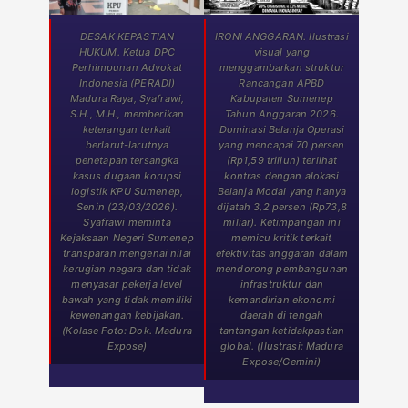
DESAK KEPASTIAN
IRONI ANGGARAN. Ilustrasi
HUKUM. Ketua DPC
visual yang
Perhimpunan Advokat
menggambarkan struktur
Indonesia (PERADI)
Rancangan APBD
Madura Raya, Syafrawi,
Kabupaten Sumenep
S.H., M.H., memberikan
Tahun Anggaran 2026.
keterangan terkait
Dominasi Belanja Operasi
berlarut-larutnya
yang mencapai 70 persen
penetapan tersangka
(Rp1,59 triliun) terlihat
kasus dugaan korupsi
kontras dengan alokasi
logistik KPU Sumenep,
Belanja Modal yang hanya
Senin (23/03/2026).
dijatah 3,2 persen (Rp73,8
Syafrawi meminta
miliar). Ketimpangan ini
Kejaksaan Negeri Sumenep
memicu kritik terkait
transparan mengenai nilai
efektivitas anggaran dalam
kerugian negara dan tidak
mendorong pembangunan
menyasar pekerja level
infrastruktur dan
bawah yang tidak memiliki
kemandirian ekonomi
kewenangan kebijakan.
daerah di tengah
(Kolase Foto: Dok. Madura
tantangan ketidakpastian
Expose)
global. (Ilustrasi: Madura
Expose/Gemini)