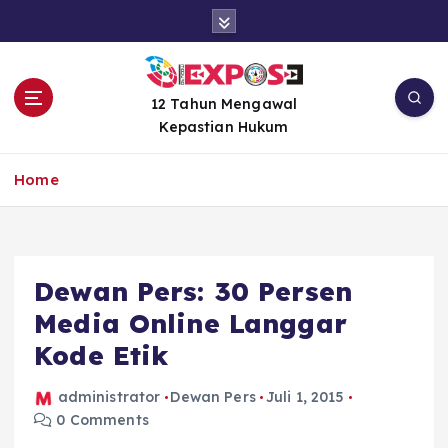
S
k
i
p
t
12 Tahun Mengawal
o
Kepastian Hukum
c
o
Home
n
t
e
n
Dewan Pers: 30 Persen
t
Media Online Langgar
Kode Etik
administrator
Dewan Pers
Juli 1, 2015
0 Comments