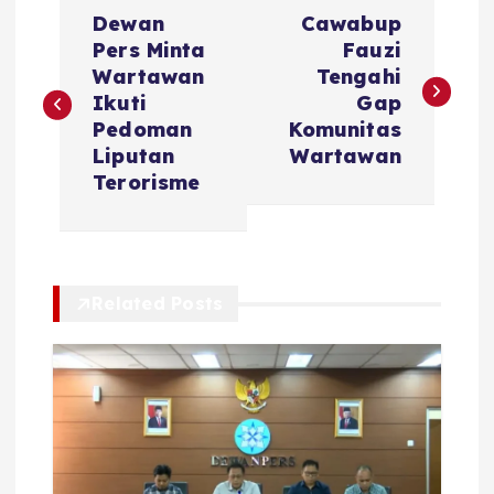
N
Dewan
Cawabup
a
Pers Minta
Fauzi
Wartawan
Tengahi
v
Ikuti
Gap
Pedoman
Komunitas
i
Liputan
Wartawan
Terorisme
g
a
Related Posts
s
i
p
o