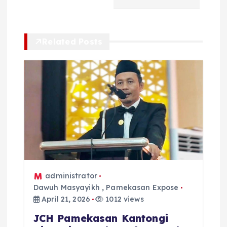
g
a
Related Posts
s
i
p
o
s
administrator
Dawuh Masyayikh
,
Pamekasan Expose
April 21, 2026
1012 views
JCH Pamekasan Kantongi