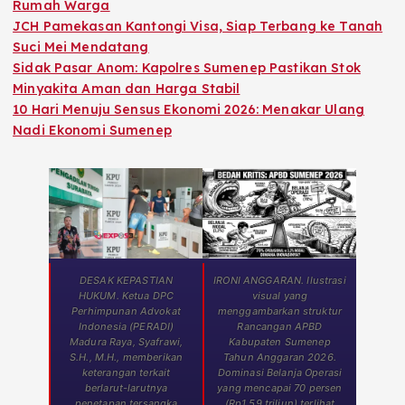
Rumah Warga
JCH Pamekasan Kantongi Visa, Siap Terbang ke Tanah
Suci Mei Mendatang
Sidak Pasar Anom: Kapolres Sumenep Pastikan Stok
Minyakita Aman dan Harga Stabil
10 Hari Menuju Sensus Ekonomi 2026: Menakar Ulang
Nadi Ekonomi Sumenep
DESAK KEPASTIAN
IRONI ANGGARAN. Ilustrasi
HUKUM. Ketua DPC
visual yang
Perhimpunan Advokat
menggambarkan struktur
Indonesia (PERADI)
Rancangan APBD
Madura Raya, Syafrawi,
Kabupaten Sumenep
S.H., M.H., memberikan
Tahun Anggaran 2026.
keterangan terkait
Dominasi Belanja Operasi
berlarut-larutnya
yang mencapai 70 persen
penetapan tersangka
(Rp1,59 triliun) terlihat