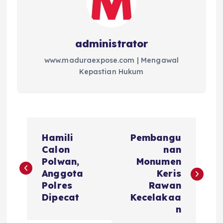
administrator
www.maduraexpose.com | Mengawal
Kepastian Hukum
N
Hamili
Pembangu
a
Calon
nan
Polwan,
Monumen
v
Anggota
Keris
Polres
Rawan
i
Dipecat
Kecelakaa
n