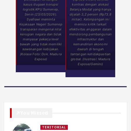
kasus dugaan korupsi
kontras dengan alokasi
logistik KPU Sumenep,
Belanja Modal yang hanya
Senin (23/03/2026).
dijatah 3,2 persen (Rp73,8
Syafrawi meminta
miliar). Ketimpangan ini
Kejaksaan Negeri Sumenep
memicu kritik terkait
transparan mengenai nilai
efektivitas anggaran dalam
kerugian negara dan tidak
mendorong pembangunan
menyasar pekerja level
infrastruktur dan
bawah yang tidak memiliki
kemandirian ekonomi
kewenangan kebijakan.
daerah di tengah
(Kolase Foto: Dok. Madura
tantangan ketidakpastian
Expose)
global. (Ilustrasi: Madura
Expose/Gemini)
You Missed
TERITORIAL