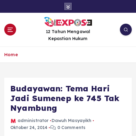
S
k
i
p
t
12 Tahun Mengawal
o
Kepastian Hukum
c
o
Home
n
t
e
n
Budayawan: Tema Hari
t
Jadi Sumenep ke 745 Tak
Nyambung
administrator
Dawuh Masyayikh
Oktober 24, 2014
0 Comments