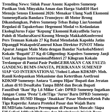
Skip
Trending News:
Sidak Pasar Anom: Kapolres Sumenep
to
Pastikan Stok Minyakita Aman dan Harga Stabil
10 Hari
content
Menuju Sensus Ekonomi 2026: Menakar Ulang Nadi Ekonomi
Sumenep
Razia Bandara Trunojoyo: 48 Motor Brong
Dikandangkan, Polres Sumenep Tebas Balap Liar
Anomali
Regulasi di Tapakerbau: Hegemoni Modal vs Kedaulatan
Ekologi
Jurus Fajar ‘Kepung’ Ekonomi Rakyat
Bela Surya
Paloh di Madura
Kursi Kosong Menuju Makkah
Konferensi
Pers Temuan Kokain 27 Kg Batal Mendadak Kapolda Jatim
Dipanggil Wakapolri
Zamrud Khan Direktur P2NOT Minta
Aparat Jangan Main Mata dengan Bandar Narkoba
Misteri
Kokain ‘Bugatti’ 27 Kg di Giligenting: Kapolres Sumenep Janji
Usut Jaringan Internasional
Misteri 27 Kilogram Kokain
Terdampar di Pantai Pasir Putih
GEBRAKAN CAK FAUZI:
GANDENG BUMN-SWASTA, PERIKANAN SUMENEP
SIAP ‘GO INTERNATIONAL’!
Solusi Lahan KDKMP: Moh.
Ramli Kedepankan Mekanisme dan Ketertiban Aset
Ironi
KDKMP Sumenep: Antara ‘Lampu Hijau’ Bupati dan Jeratan
Lahan di 93 Desa
Rabu Tanpa BBM dan Becak Bupati
Fauzi
Duit ‘Ikan’ Rp 1,6 Miliar Cair: DPRD Sumenep Ingatkan
Jangan Cuma ‘Pesta’ Lele!
Tiga ‘Jurus’ Baru DPRD Sumenep:
Hidupkan BUMD Hingga ‘Jinakkan’ Pasar Modern
Ketok Palu
Tiga Raperda: Antara Proteksi Pasar dan Wajah Baru
BUMD
Satu-Satunya Perempuan di Pusaran Muscab: Siapa