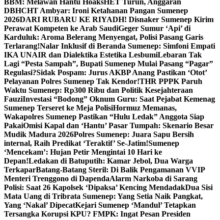
BBM: Melawan Hantu Hoaks
HET Turun, Anggaran
DBHCHT Ambyar: Ironi Ketahanan Pangan Sumenep
2026
DARI RUBARU KE RIYADH! Disnaker Sumenep Kirim
Perawat Kompeten ke Arab Saudi
Geger Sumur ‘Api’ di
Karduluk: Aroma Belerang Menyengat, Polisi Pasang Garis
Terlarang!
Nalar Inklusif di Beranda Sumenep: Simfoni Empati
IKA UNAIR dan Dialektika Estetika Lesbumi
Lebaran Tak
Lagi “Pesta Sampah”, Bupati Sumenep Mulai Pasang “Pagar”
Regulasi?
Sidak Pospam: Jurus AKBP Anang Pastikan ‘Otot’
Pelayanan Polres Sumenep Tak Kendor!
THR PPPK Paruh
Waktu Sumenep: Rp300 Ribu dan Politik Kesejahteraan
Fauzi
Investasi “Bodong” Oknum Guru: Saat Pejabat Kemenag
Sumenep Terseret ke Meja Polisi
Hormuz Memanas,
Wakapolres Sumenep Pastikan “Hulu Ledak” Anggota Siap
Pakai
Omisi Kapal dan ‘Hantu’ Pasar Tumpah: Skenario Besar
Mudik Madura 2026
Polres Sumenep: Juara Sapu Bersih
internal, Raih Predikat ‘Teraktif’ Se-Jatim!
Sumenep
‘Mencekam’: Hujan Petir Mengintai 10 Hari ke
Depan!
Ledakan di Batuputih: Kamar Jebol, Dua Warga
Terkapar
Batang-Batang Steril: Di Balik Pengamanan VVIP
Menteri Trenggono di Dapenda
Alarm Narkoba di Sarang
Polisi: Saat 26 Kapolsek ‘Dipaksa’ Kencing Mendadak
Dua Sisi
Mata Uang di Tribrata Sumenep: Yang Setia Naik Pangkat,
Yang ‘Nakal’ Dipecat
Kejari Sumenep ‘Mandul’ Tetapkan
Tersangka Korupsi KPU? FMPK: Ingat Pesan Presiden