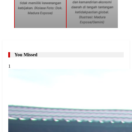
dan kemandirian ekonomi
tidak memiliki kewenangan
daerah di tengah tantangan
kebijakan. (Kolase Foto: Dok.
ketidakpastian global.
Madura Expose)
(Ilustrasi: Madura
Expose/Gemini)
You Missed
1