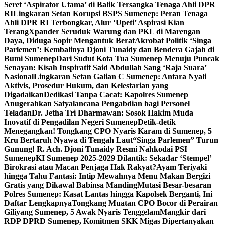
Seret ‘Aspirator Utama’ di Balik Tersangka Tenaga Ahli DPR
RI
Lingkaran Setan Korupsi BSPS Sumenep: Peran Tenaga
Ahli DPR RI Terbongkar, Alur ‘Upeti’ Aspirasi Kian
Terang
Xpander Seruduk Warung dan PKL di Marengan
Daya, Diduga Sopir Mengantuk Berat
Akrobat Politik ‘Singa
Parlemen’: Kembalinya Djoni Tunaidy dan Bendera Gajah di
Bumi Sumenep
Dari Sudut Kota Tua Sumenep Menuju Puncak
Senayan: Kisah Inspiratif Said Abdullah Sang ‘Raja Suara’
Nasional
Lingkaran Setan Galian C Sumenep: Antara Nyali
Aktivis, Prosedur Hukum, dan Kelestarian yang
Digadaikan
Dedikasi Tanpa Cacat: Kapolres Sumenep
Anugerahkan Satyalancana Pengabdian bagi Personel
Teladan
Dr. Jetha Tri Dharmawan: Sosok Hakim Muda
Inovatif di Pengadilan Negeri Sumenep
Detik-detik
Menegangkan! Tongkang CPO Nyaris Karam di Sumenep, 5
Kru Bertaruh Nyawa di Tengah Laut
“Singa Parlemen” Turun
Gunung! R. Ach. Djoni Tunaidy Resmi Nahkodai PSI
Sumenep
KI Sumenep 2025-2029 Dilantik: Sekadar ‘Stempel’
Birokrasi atau Macan Penjaga Hak Rakyat?
Ayam Teriyaki
hingga Tahu Fantasi: Intip Mewahnya Menu Makan Bergizi
Gratis yang Dikawal Babinsa Manding
Mutasi Besar-besaran
Polres Sumenep: Kasat Lantas hingga Kapolsek Berganti, Ini
Daftar Lengkapnya
Tongkang Muatan CPO Bocor di Perairan
Giliyang Sumenep, 5 Awak Nyaris Tenggelam
Mangkir dari
RDP DPRD Sumenep, Komitmen SKK Migas Dipertanyakan