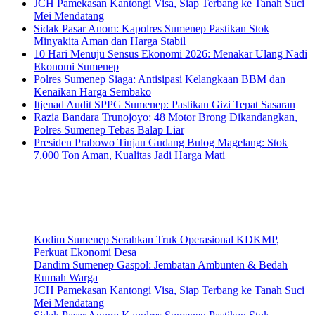
JCH Pamekasan Kantongi Visa, Siap Terbang ke Tanah Suci
Mei Mendatang
Sidak Pasar Anom: Kapolres Sumenep Pastikan Stok
Minyakita Aman dan Harga Stabil
10 Hari Menuju Sensus Ekonomi 2026: Menakar Ulang Nadi
Ekonomi Sumenep
Polres Sumenep Siaga: Antisipasi Kelangkaan BBM dan
Kenaikan Harga Sembako
Itjenad Audit SPPG Sumenep: Pastikan Gizi Tepat Sasaran
Razia Bandara Trunojoyo: 48 Motor Brong Dikandangkan,
Polres Sumenep Tebas Balap Liar
Presiden Prabowo Tinjau Gudang Bulog Magelang: Stok
7.000 Ton Aman, Kualitas Jadi Harga Mati
Kodim Sumenep Serahkan Truk Operasional KDKMP,
Perkuat Ekonomi Desa
Dandim Sumenep Gaspol: Jembatan Ambunten & Bedah
Rumah Warga
JCH Pamekasan Kantongi Visa, Siap Terbang ke Tanah Suci
Mei Mendatang