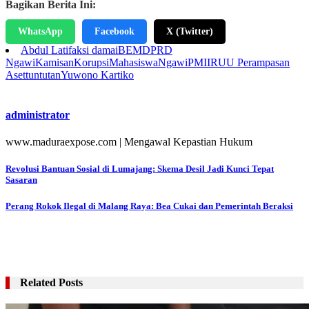
Bagikan Berita Ini:
WhatsApp
Facebook
X (Twitter)
Abdul Latif
aksi damai
BEM
DPRD
Ngawi
Kamisan
Korupsi
Mahasiswa
Ngawi
PMII
RUU Perampasan
Aset
tuntutan
Yuwono Kartiko
administrator
www.maduraexpose.com | Mengawal Kepastian Hukum
Navigasi
Revolusi Bantuan Sosial di Lumajang: Skema Desil Jadi Kunci Tepat
Sasaran
pos
Perang Rokok Ilegal di Malang Raya: Bea Cukai dan Pemerintah Beraksi
Related Posts