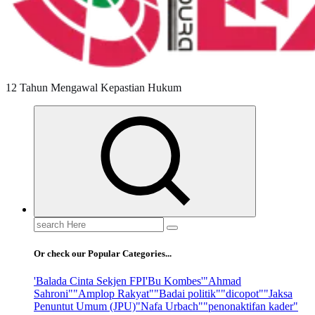
12 Tahun Mengawal Kepastian Hukum
Search
for:
Or check our Popular Categories...
'Balada Cinta Sekjen FPI
'Bu Kombes'
"Ahmad
Sahroni"
"Amplop Rakyat"
"Badai politik"
"dicopot"
"Jaksa
Penuntut Umum (JPU)
"Nafa Urbach"
"penonaktifan kader"