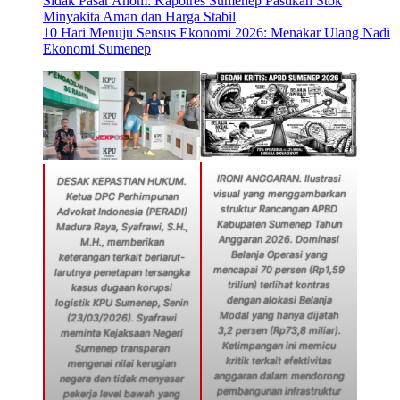
Sidak Pasar Anom: Kapolres Sumenep Pastikan Stok
Minyakita Aman dan Harga Stabil
10 Hari Menuju Sensus Ekonomi 2026: Menakar Ulang Nadi
Ekonomi Sumenep
IRONI ANGGARAN. Ilustrasi
DESAK KEPASTIAN HUKUM.
visual yang menggambarkan
Ketua DPC Perhimpunan
struktur Rancangan APBD
Advokat Indonesia (PERADI)
Kabupaten Sumenep Tahun
Madura Raya, Syafrawi, S.H.,
Anggaran 2026. Dominasi
M.H., memberikan
Belanja Operasi yang
keterangan terkait berlarut-
mencapai 70 persen (Rp1,59
larutnya penetapan tersangka
triliun) terlihat kontras
kasus dugaan korupsi
dengan alokasi Belanja
logistik KPU Sumenep, Senin
Modal yang hanya dijatah
(23/03/2026). Syafrawi
3,2 persen (Rp73,8 miliar).
meminta Kejaksaan Negeri
Ketimpangan ini memicu
Sumenep transparan
kritik terkait efektivitas
mengenai nilai kerugian
anggaran dalam mendorong
negara dan tidak menyasar
pembangunan infrastruktur
pekerja level bawah yang