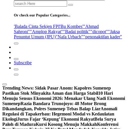
Search
for:
Or check our Popular Categories...
'Balada Cinta Sekjen FPI
'Bu Kombes'
"Ahmad
Sahroni"
"Amplop Rakyat"
"Badai politik"
"dicopot"
"Jaksa
Penuntut Umum (JPU)
"Nafa Urbach"
"penonaktifan kader"
Subscribe
Trending News:
Sidak Pasar Anom: Kapolres Sumenep
Pastikan Stok Minyakita Aman dan Harga Stabil
10 Hari
Menuju Sensus Ekonomi 2026: Menakar Ulang Nadi Ekonomi
Sumenep
Razia Bandara Trunojoyo: 48 Motor Brong
Dikandangkan, Polres Sumenep Tebas Balap Liar
Anomali
Regulasi di Tapakerbau: Hegemoni Modal vs Kedaulatan
Ekologi
Jurus Fajar ‘Kepung’ Ekonomi Rakyat
Bela Surya
Paloh di Madura
Kursi Kosong Menuju Makkah
Konferensi