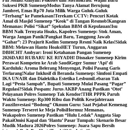
Fifi Sofiati Afifiyah?
Psikotes dan Meritokrasi: Wajah Baru
Suksesi PKB Sumenep
Modus Tanya Alamat Berujung
Jambret, Emas Rp70 Juta Milik Warga Guluk-Guluk
“Terbang” ke Pamekasan!
Terekam CCTV: Pencuri Kotak
Amal di Masjid Sumenep “Keok” di Tangan Resmob!
Kangean
Memanas: Polisi “Sikat” Spekulan BBM di Kepulauan!
Isu
BBM Naik Ternyata Hoaks, Kapolres Sumenep: Stok Aman,
Warga Jangan Panik!
Pangkat Baru, Tanggung Jawab
“Gahar”: 23 Prajurit Kodim Sumenep Resmi Naik Kelas!
Sidak
BBM: Melawan Hantu Hoaks
HET Turun, Anggaran
DBHCHT Ambyar: Ironi Ketahanan Pangan Sumenep
2026
DARI RUBARU KE RIYADH! Disnaker Sumenep Kirim
Perawat Kompeten ke Arab Saudi
Geger Sumur ‘Api’ di
Karduluk: Aroma Belerang Menyengat, Polisi Pasang Garis
Terlarang!
Nalar Inklusif di Beranda Sumenep: Simfoni Empati
IKA UNAIR dan Dialektika Estetika Lesbumi
Lebaran Tak
Lagi “Pesta Sampah”, Bupati Sumenep Mulai Pasang “Pagar”
Regulasi?
Sidak Pospam: Jurus AKBP Anang Pastikan ‘Otot’
Pelayanan Polres Sumenep Tak Kendor!
THR PPPK Paruh
Waktu Sumenep: Rp300 Ribu dan Politik Kesejahteraan
Fauzi
Investasi “Bodong” Oknum Guru: Saat Pejabat Kemenag
Sumenep Terseret ke Meja Polisi
Hormuz Memanas,
Wakapolres Sumenep Pastikan “Hulu Ledak” Anggota Siap
Pakai
Omisi Kapal dan ‘Hantu’ Pasar Tumpah: Skenario Besar
Mudik Madura 2026
Polres Sumenep: Juara Sapu Bersih