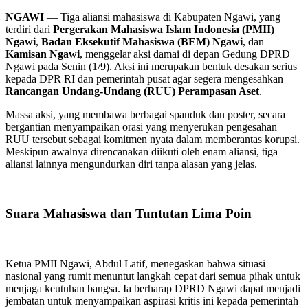
NGAWI
— Tiga aliansi mahasiswa di Kabupaten Ngawi, yang
terdiri dari
Pergerakan Mahasiswa Islam Indonesia (PMII)
Ngawi
,
Badan Eksekutif Mahasiswa (BEM) Ngawi
, dan
Kamisan Ngawi
, menggelar aksi damai di depan Gedung DPRD
Ngawi pada Senin (1/9). Aksi ini merupakan bentuk desakan serius
kepada DPR RI dan pemerintah pusat agar segera mengesahkan
Rancangan Undang-Undang (RUU) Perampasan Aset
.
Massa aksi, yang membawa berbagai spanduk dan poster, secara
bergantian menyampaikan orasi yang menyerukan pengesahan
RUU tersebut sebagai komitmen nyata dalam memberantas korupsi.
Meskipun awalnya direncanakan diikuti oleh enam aliansi, tiga
aliansi lainnya mengundurkan diri tanpa alasan yang jelas.
Suara Mahasiswa dan Tuntutan Lima Poin
Ketua PMII Ngawi, Abdul Latif, menegaskan bahwa situasi
nasional yang rumit menuntut langkah cepat dari semua pihak untuk
menjaga keutuhan bangsa. Ia berharap DPRD Ngawi dapat menjadi
jembatan untuk menyampaikan aspirasi kritis ini kepada pemerintah