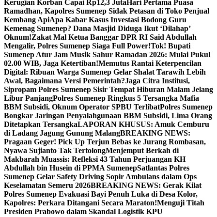
Kerugian Korban Capai Rp12,3 Juta
Hari Pertama Puasa
Ramadhan, Kapolres Sumenep Sidak Petasan di Toko Penjual
Kembang Api
Apa Kabar Kasus Investasi Bodong Guru
Kemenag Sumenep? Dana Masjid Diduga Ikut ‘Dilahap’
Oknum!
Zakat Mal Ketua Banggar DPR RI Said Abdullah
Mengalir, Polres Sumenep Siaga Full Power!
Tok! Bupati
Sumenep Atur Jam Musik Sahur Ramadan 2026: Mulai Pukul
02.00 WIB, Jaga Ketertiban!
Memutus Rantai Keterpencilan
Digital: Ribuan Warga Sumenep Gelar Shalat Tarawih Lebih
Awal, Bagaimana Versi Pemerintah?
Jaga Citra Institusi,
Sipropam Polres Sumenep Sisir Tempat Hiburan Malam Jelang
Libur Panjang
Polres Sumenep Ringkus 5 Tersangka Mafia
BBM Subsidi, Oknum Operator SPBU Terlibat
Polres Sumenep
Bongkar Jaringan Penyalahgunaan BBM Subsidi, Lima Orang
Ditetapkan Tersangka
LAPORAN KHUSUS: Amuk Cemburu
di Ladang Jagung Gunung Malang
BREAKING NEWS:
Pragaan Geger! Pick Up Terjun Bebas ke Jurang Rombasan,
Nyawa Sujianto Tak Tertolong
Menjemput Berkah di
Makbarah Muassis: Refleksi 43 Tahun Perjuangan KH
Abdullah bin Husein di PPMA Sumenep
Satlantas Polres
Sumenep Gelar Safety Driving Sopir Ambulans dalam Ops
Keselamatan Semeru 2026
BREAKING NEWS: Gerak Kilat
Polres Sumenep Evakuasi Bayi Penuh Luka di Desa Kolor,
Kapolres: Perkara Ditangani Secara Maraton!
Menguji Titah
Presiden Prabowo dalam Skandal Logistik KPU