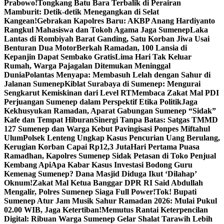
Prabowo!
Tongkang Batu Bara Terbalik di Perairan
Mamburit: Detik-detik Menegangkan di Selat
Kangean!
Gebrakan Kapolres Baru: AKBP Anang Hardiyanto
Rangkul Mahasiswa dan Tokoh Agama Jaga Sumenep
Laka
Lantas di Rombiyah Barat Ganding, Satu Korban Jiwa Usai
Benturan Dua Motor
Berkah Ramadan, 100 Lansia di
Kepanjin Dapat Sembako Gratis
Lima Hari Tak Keluar
Rumah, Warga Pajagalan Ditemukan Meninggal
Dunia
Polantas Menyapa: Membasuh Lelah dengan Sahur di
Jalanan Sumenep
Kiblat Surabaya di Sumenep: Mengurai
Sengkarut Kemiskinan dari Level RT
Membaca Zakat Mal PDI
Perjuangan Sumenep dalam Perspektif Etika Politik
Jaga
Kekhusyukan Ramadan, Aparat Gabungan Sumenep “Sidak”
Kafe dan Tempat Hiburan
Sinergi Tanpa Batas: Satgas TMMD
127 Sumenep dan Warga Kebut Pavingisasi Ponpes Miftahul
Ulum
Polsek Lenteng Ungkap Kasus Pencurian Uang Berulang,
Kerugian Korban Capai Rp12,3 Juta
Hari Pertama Puasa
Ramadhan, Kapolres Sumenep Sidak Petasan di Toko Penjual
Kembang Api
Apa Kabar Kasus Investasi Bodong Guru
Kemenag Sumenep? Dana Masjid Diduga Ikut ‘Dilahap’
Oknum!
Zakat Mal Ketua Banggar DPR RI Said Abdullah
Mengalir, Polres Sumenep Siaga Full Power!
Tok! Bupati
Sumenep Atur Jam Musik Sahur Ramadan 2026: Mulai Pukul
02.00 WIB, Jaga Ketertiban!
Memutus Rantai Keterpencilan
Digital: Ribuan Warga Sumenep Gelar Shalat Tarawih Lebih