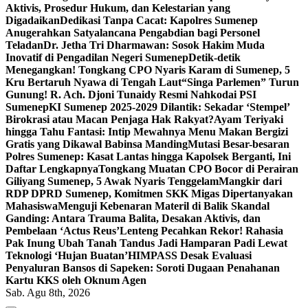
Aktivis, Prosedur Hukum, dan Kelestarian yang
Digadaikan
Dedikasi Tanpa Cacat: Kapolres Sumenep
Anugerahkan Satyalancana Pengabdian bagi Personel
Teladan
Dr. Jetha Tri Dharmawan: Sosok Hakim Muda
Inovatif di Pengadilan Negeri Sumenep
Detik-detik
Menegangkan! Tongkang CPO Nyaris Karam di Sumenep, 5
Kru Bertaruh Nyawa di Tengah Laut
“Singa Parlemen” Turun
Gunung! R. Ach. Djoni Tunaidy Resmi Nahkodai PSI
Sumenep
KI Sumenep 2025-2029 Dilantik: Sekadar ‘Stempel’
Birokrasi atau Macan Penjaga Hak Rakyat?
Ayam Teriyaki
hingga Tahu Fantasi: Intip Mewahnya Menu Makan Bergizi
Gratis yang Dikawal Babinsa Manding
Mutasi Besar-besaran
Polres Sumenep: Kasat Lantas hingga Kapolsek Berganti, Ini
Daftar Lengkapnya
Tongkang Muatan CPO Bocor di Perairan
Giliyang Sumenep, 5 Awak Nyaris Tenggelam
Mangkir dari
RDP DPRD Sumenep, Komitmen SKK Migas Dipertanyakan
Mahasiswa
Menguji Kebenaran Materil di Balik Skandal
Ganding: Antara Trauma Balita, Desakan Aktivis, dan
Pembelaan ‘Actus Reus’
Lenteng Pecahkan Rekor! Rahasia
Pak Inung Ubah Tanah Tandus Jadi Hamparan Padi Lewat
Teknologi ‘Hujan Buatan’
HIMPASS Desak Evaluasi
Penyaluran Bansos di Sapeken: Soroti Dugaan Penahanan
Kartu KKS oleh Oknum Agen
Sab. Agu 8th, 2026