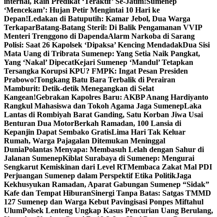
internal, Raih Predikat ‘Teraktif’ Se-Jatim!
Sumenep
‘Mencekam’: Hujan Petir Mengintai 10 Hari ke
Depan!
Ledakan di Batuputih: Kamar Jebol, Dua Warga
Terkapar
Batang-Batang Steril: Di Balik Pengamanan VVIP
Menteri Trenggono di Dapenda
Alarm Narkoba di Sarang
Polisi: Saat 26 Kapolsek ‘Dipaksa’ Kencing Mendadak
Dua Sisi
Mata Uang di Tribrata Sumenep: Yang Setia Naik Pangkat,
Yang ‘Nakal’ Dipecat
Kejari Sumenep ‘Mandul’ Tetapkan
Tersangka Korupsi KPU? FMPK: Ingat Pesan Presiden
Prabowo!
Tongkang Batu Bara Terbalik di Perairan
Mamburit: Detik-detik Menegangkan di Selat
Kangean!
Gebrakan Kapolres Baru: AKBP Anang Hardiyanto
Rangkul Mahasiswa dan Tokoh Agama Jaga Sumenep
Laka
Lantas di Rombiyah Barat Ganding, Satu Korban Jiwa Usai
Benturan Dua Motor
Berkah Ramadan, 100 Lansia di
Kepanjin Dapat Sembako Gratis
Lima Hari Tak Keluar
Rumah, Warga Pajagalan Ditemukan Meninggal
Dunia
Polantas Menyapa: Membasuh Lelah dengan Sahur di
Jalanan Sumenep
Kiblat Surabaya di Sumenep: Mengurai
Sengkarut Kemiskinan dari Level RT
Membaca Zakat Mal PDI
Perjuangan Sumenep dalam Perspektif Etika Politik
Jaga
Kekhusyukan Ramadan, Aparat Gabungan Sumenep “Sidak”
Kafe dan Tempat Hiburan
Sinergi Tanpa Batas: Satgas TMMD
127 Sumenep dan Warga Kebut Pavingisasi Ponpes Miftahul
Ulum
Polsek Lenteng Ungkap Kasus Pencurian Uang Berulang,