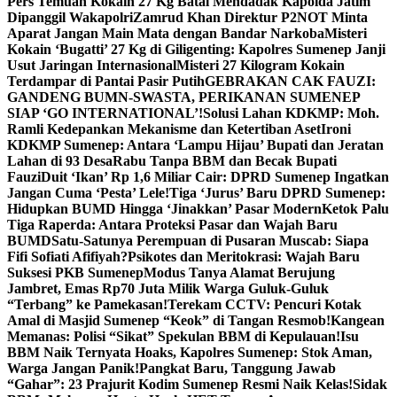
Pers Temuan Kokain 27 Kg Batal Mendadak Kapolda Jatim
Dipanggil Wakapolri
Zamrud Khan Direktur P2NOT Minta
Aparat Jangan Main Mata dengan Bandar Narkoba
Misteri
Kokain ‘Bugatti’ 27 Kg di Giligenting: Kapolres Sumenep Janji
Usut Jaringan Internasional
Misteri 27 Kilogram Kokain
Terdampar di Pantai Pasir Putih
GEBRAKAN CAK FAUZI:
GANDENG BUMN-SWASTA, PERIKANAN SUMENEP
SIAP ‘GO INTERNATIONAL’!
Solusi Lahan KDKMP: Moh.
Ramli Kedepankan Mekanisme dan Ketertiban Aset
Ironi
KDKMP Sumenep: Antara ‘Lampu Hijau’ Bupati dan Jeratan
Lahan di 93 Desa
Rabu Tanpa BBM dan Becak Bupati
Fauzi
Duit ‘Ikan’ Rp 1,6 Miliar Cair: DPRD Sumenep Ingatkan
Jangan Cuma ‘Pesta’ Lele!
Tiga ‘Jurus’ Baru DPRD Sumenep:
Hidupkan BUMD Hingga ‘Jinakkan’ Pasar Modern
Ketok Palu
Tiga Raperda: Antara Proteksi Pasar dan Wajah Baru
BUMD
Satu-Satunya Perempuan di Pusaran Muscab: Siapa
Fifi Sofiati Afifiyah?
Psikotes dan Meritokrasi: Wajah Baru
Suksesi PKB Sumenep
Modus Tanya Alamat Berujung
Jambret, Emas Rp70 Juta Milik Warga Guluk-Guluk
“Terbang” ke Pamekasan!
Terekam CCTV: Pencuri Kotak
Amal di Masjid Sumenep “Keok” di Tangan Resmob!
Kangean
Memanas: Polisi “Sikat” Spekulan BBM di Kepulauan!
Isu
BBM Naik Ternyata Hoaks, Kapolres Sumenep: Stok Aman,
Warga Jangan Panik!
Pangkat Baru, Tanggung Jawab
“Gahar”: 23 Prajurit Kodim Sumenep Resmi Naik Kelas!
Sidak