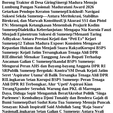
Borong Traktor di Desa Giring
Sinergi Madura Menuju
Lumbung Pangan Nasional: Maduratani Award 2026
Getarkan Pendopo Keraton Sumenep
Eksklusif: Navigasi
Suksesi Sekda Sumenep—Antara Meritokrasi, Stabilitas
Birokrasi, dan Marwah Konstitusi
Uji Akurasi SS1 dan Pistol
FN: Menengok Ketangkasan Menembak Prajurit Kodim
Sumenep
Dialektika Keberlanjutan: Mengapa Nia Kurnia Fauzi
Menjadi Episentrum Suksesi di Sumenep?
Menanti Taring
Adhyaksa: Antara Prestasi Kejati dan “Peti Es” Kejari
Sumenep
12 Tahun Madura Expose: Konsisten Mengawal
Kepastian Hukum dan Menjadi Suara Rakyat
Korupsi BSPS
Sumenep: Kejati Jatim Tersangkakan Tenaga Ahli DPR
RI
Editorial: Menakar Tanggung Jawab Bupati Terhadap
Ancaman Galian C Sumenep
Skandal BSPS Sumenep:
Mengurai Peran AHS dan Bayang-bayang Anggota DPR RI
SR
Publik Sumenep Bergolak: Kontra’SM Desak Kejati Jatim
Seret ‘Aspirator Utama’ di Balik Tersangka Tenaga Ahli DPR
RI
Lingkaran Setan Korupsi BSPS Sumenep: Peran Tenaga
Ahli DPR RI Terbongkar, Alur ‘Upeti’ Aspirasi Kian
Terang
Xpander Seruduk Warung dan PKL di Marengan
Daya, Diduga Sopir Mengantuk Berat
Akrobat Politik ‘Singa
Parlemen’: Kembalinya Djoni Tunaidy dan Bendera Gajah di
Bumi Sumenep
Dari Sudut Kota Tua Sumenep Menuju Puncak
Senayan: Kisah Inspiratif Said Abdullah Sang ‘Raja Suara’
Nasional
Lingkaran Setan Galian C Sumenep: Antara Nyali