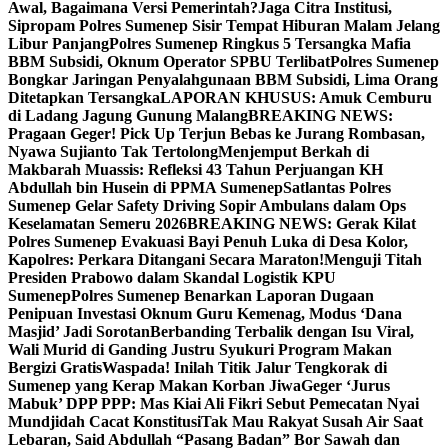
Awal, Bagaimana Versi Pemerintah?
Jaga Citra Institusi,
Sipropam Polres Sumenep Sisir Tempat Hiburan Malam Jelang
Libur Panjang
Polres Sumenep Ringkus 5 Tersangka Mafia
BBM Subsidi, Oknum Operator SPBU Terlibat
Polres Sumenep
Bongkar Jaringan Penyalahgunaan BBM Subsidi, Lima Orang
Ditetapkan Tersangka
LAPORAN KHUSUS: Amuk Cemburu
di Ladang Jagung Gunung Malang
BREAKING NEWS:
Pragaan Geger! Pick Up Terjun Bebas ke Jurang Rombasan,
Nyawa Sujianto Tak Tertolong
Menjemput Berkah di
Makbarah Muassis: Refleksi 43 Tahun Perjuangan KH
Abdullah bin Husein di PPMA Sumenep
Satlantas Polres
Sumenep Gelar Safety Driving Sopir Ambulans dalam Ops
Keselamatan Semeru 2026
BREAKING NEWS: Gerak Kilat
Polres Sumenep Evakuasi Bayi Penuh Luka di Desa Kolor,
Kapolres: Perkara Ditangani Secara Maraton!
Menguji Titah
Presiden Prabowo dalam Skandal Logistik KPU
Sumenep
Polres Sumenep Benarkan Laporan Dugaan
Penipuan Investasi Oknum Guru Kemenag, Modus ‘Dana
Masjid’ Jadi Sorotan
Berbanding Terbalik dengan Isu Viral,
Wali Murid di Ganding Justru Syukuri Program Makan
Bergizi Gratis
Waspada! Inilah Titik Jalur Tengkorak di
Sumenep yang Kerap Makan Korban Jiwa
Geger ‘Jurus
Mabuk’ DPP PPP: Mas Kiai Ali Fikri Sebut Pemecatan Nyai
Mundjidah Cacat Konstitusi
Tak Mau Rakyat Susah Air Saat
Lebaran, Said Abdullah “Pasang Badan” Bor Sawah dan