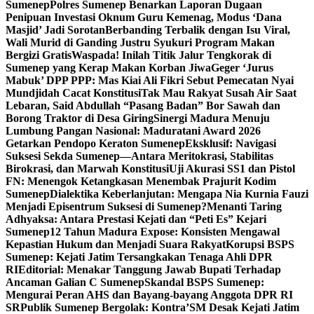
Sumenep
Polres Sumenep Benarkan Laporan Dugaan
Penipuan Investasi Oknum Guru Kemenag, Modus ‘Dana
Masjid’ Jadi Sorotan
Berbanding Terbalik dengan Isu Viral,
Wali Murid di Ganding Justru Syukuri Program Makan
Bergizi Gratis
Waspada! Inilah Titik Jalur Tengkorak di
Sumenep yang Kerap Makan Korban Jiwa
Geger ‘Jurus
Mabuk’ DPP PPP: Mas Kiai Ali Fikri Sebut Pemecatan Nyai
Mundjidah Cacat Konstitusi
Tak Mau Rakyat Susah Air Saat
Lebaran, Said Abdullah “Pasang Badan” Bor Sawah dan
Borong Traktor di Desa Giring
Sinergi Madura Menuju
Lumbung Pangan Nasional: Maduratani Award 2026
Getarkan Pendopo Keraton Sumenep
Eksklusif: Navigasi
Suksesi Sekda Sumenep—Antara Meritokrasi, Stabilitas
Birokrasi, dan Marwah Konstitusi
Uji Akurasi SS1 dan Pistol
FN: Menengok Ketangkasan Menembak Prajurit Kodim
Sumenep
Dialektika Keberlanjutan: Mengapa Nia Kurnia Fauzi
Menjadi Episentrum Suksesi di Sumenep?
Menanti Taring
Adhyaksa: Antara Prestasi Kejati dan “Peti Es” Kejari
Sumenep
12 Tahun Madura Expose: Konsisten Mengawal
Kepastian Hukum dan Menjadi Suara Rakyat
Korupsi BSPS
Sumenep: Kejati Jatim Tersangkakan Tenaga Ahli DPR
RI
Editorial: Menakar Tanggung Jawab Bupati Terhadap
Ancaman Galian C Sumenep
Skandal BSPS Sumenep:
Mengurai Peran AHS dan Bayang-bayang Anggota DPR RI
SR
Publik Sumenep Bergolak: Kontra’SM Desak Kejati Jatim