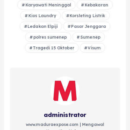
Karyawati Meninggal
Kebakaran
Kios Laundry
Korsleting Listrik
Ledakan Elpiji
Pasar Jenggara
polres sumenep
Sumenep
Tragedi 15 Oktober
Visum
administrator
www.maduraexpose.com | Mengawal