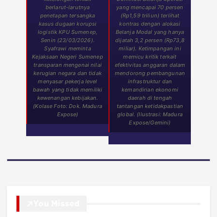
berlarut-larutnya
yang mencapai 70 persen
penetapan tersangka
(Rp1,59 triliun) terlihat
kasus dugaan korupsi
kontras dengan alokasi
logistik KPU Sumenep,
Belanja Modal yang hanya
Senin (23/03/2026).
dijatah 3,2 persen (Rp73,8
Syafrawi meminta
miliar). Ketimpangan ini
Kejaksaan Negeri Sumenep
memicu kritik terkait
transparan mengenai nilai
efektivitas anggaran dalam
kerugian negara dan tidak
mendorong pembangunan
menyasar pekerja level
infrastruktur dan
bawah yang tidak memiliki
kemandirian ekonomi
kewenangan kebijakan.
daerah di tengah
(Kolase Foto: Dok. Madura
tantangan ketidakpastian
Expose)
global. (Ilustrasi: Madura
Expose/Gemini)
You Missed