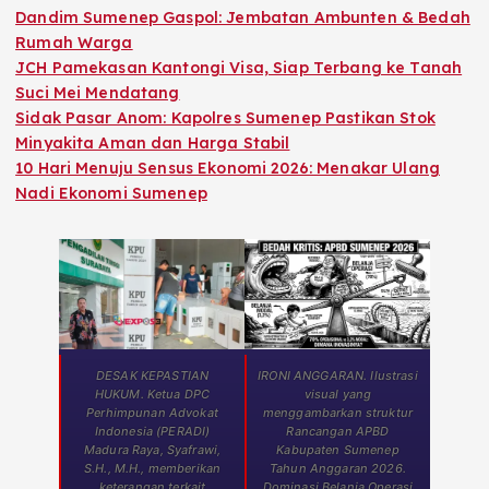
Dandim Sumenep Gaspol: Jembatan Ambunten & Bedah
Rumah Warga
JCH Pamekasan Kantongi Visa, Siap Terbang ke Tanah
Suci Mei Mendatang
Sidak Pasar Anom: Kapolres Sumenep Pastikan Stok
Minyakita Aman dan Harga Stabil
10 Hari Menuju Sensus Ekonomi 2026: Menakar Ulang
Nadi Ekonomi Sumenep
DESAK KEPASTIAN
IRONI ANGGARAN. Ilustrasi
HUKUM. Ketua DPC
visual yang
Perhimpunan Advokat
menggambarkan struktur
Indonesia (PERADI)
Rancangan APBD
Madura Raya, Syafrawi,
Kabupaten Sumenep
S.H., M.H., memberikan
Tahun Anggaran 2026.
keterangan terkait
Dominasi Belanja Operasi