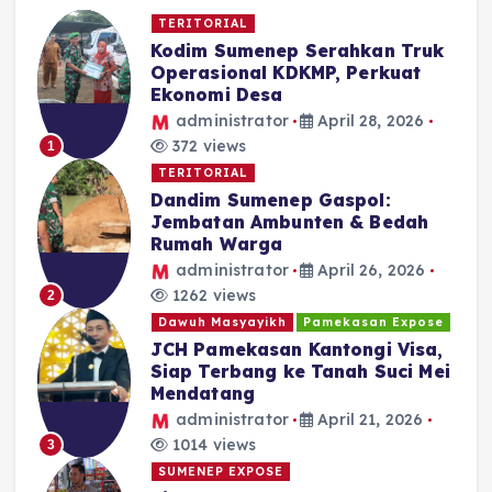
TERITORIAL
Kodim Sumenep Serahkan Truk
Operasional KDKMP, Perkuat
Ekonomi Desa
administrator
April 28, 2026
372 views
1
TERITORIAL
Dandim Sumenep Gaspol:
Jembatan Ambunten & Bedah
Rumah Warga
administrator
April 26, 2026
1262 views
2
Dawuh Masyayikh
Pamekasan Expose
JCH Pamekasan Kantongi Visa,
Siap Terbang ke Tanah Suci Mei
Mendatang
administrator
April 21, 2026
1014 views
3
SUMENEP EXPOSE