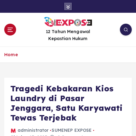
S
k
i
p
t
12 Tahun Mengawal
o
Kepastian Hukum
c
o
Home
n
t
e
n
Tragedi Kebakaran Kios
t
Laundry di Pasar
Jenggara, Satu Karyawati
Tewas Terjebak
administrator
SUMENEP EXPOSE