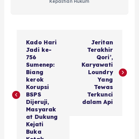
Kepastian Hukum
N
Kado Hari
Jeritan
a
Jadi ke-
Terakhir
756
Qori’,
v
Sumenep:
Karyawati
Biang
Loundry
i
kerok
Yang
Korupsi
Tewas
g
BSPS
Terkunci
Dijeruji,
dalam Api
a
Masyarak
at Dukung
s
Kejati
Buka