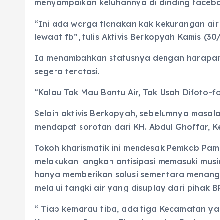
menyampaikan keluhannya di dinding faceb
“Ini ada warga tlanakan kak kekurangan air
lewaat fb”, tulis Aktivis Berkopyah Kamis (30
Ia menambahkan statusnya dengan harapan p
segera teratasi.
“Kalau Tak Mau Bantu Air, Tak Usah Difoto-
Selain aktivis Berkopyah, sebelumnya masalah
mendapat sorotan dari KH. Abdul Ghoffar, 
Tokoh kharismatik ini mendesak Pemkab Pam
melakukan langkah antisipasi memasuki musim 
hanya memberikan solusi sementara menangg
melalui tangki air yang disuplay dari pihak
“ Tiap kemarau tiba, ada tiga Kecamatan yan