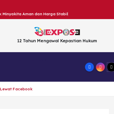
k Minyakita Aman dan Harga Stabil
12 Tahun Mengawal Kepastian Hukum
n
Headline News
r Lewat Facebook