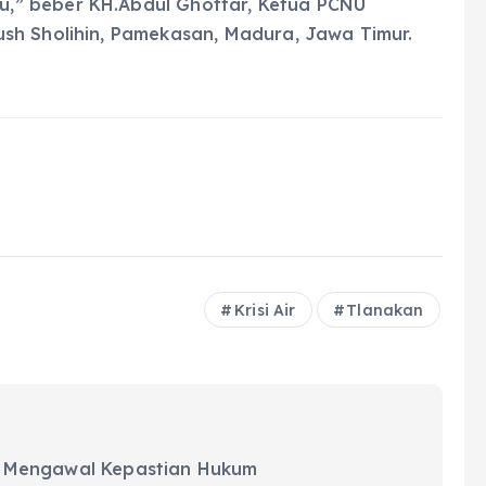
,” beber KH.Abdul Ghoffar, Ketua PCNU
sh Sholihin, Pamekasan, Madura, Jawa Timur.
Krisi Air
Tlanakan
 Mengawal Kepastian Hukum