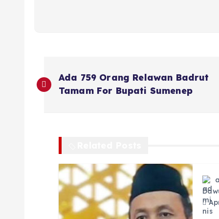
N
Ada 759 Orang Relawan Badrut
a
Tamam For Bupati Sumenep
v
i
Related Posts
g
Daw
a
Apr