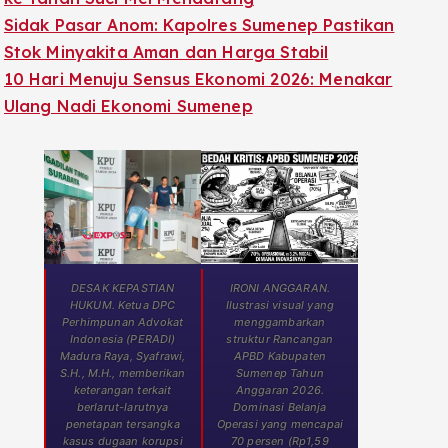
Sidak Pasar Anom: Kapolres Sumenep Pastikan
Stok Minyakita Aman dan Harga Stabil
10 Hari Menuju Sensus Ekonomi 2026: Menakar
Ulang Nadi Ekonomi Sumenep
DESAK KEPASTIAN
IRONI ANGGARAN.
HUKUM. Ketua DPC
Ilustrasi visual yang
Perhimpunan Advokat
menggambarkan
Indonesia (PERADI)
struktur Rancangan
Madura Raya, Syafrawi,
APBD Kabupaten
S.H., M.H., memberikan
Sumenep Tahun
keterangan terkait
Anggaran 2026.
berlarut-larutnya
Dominasi Belanja
penetapan tersangka
Operasi yang mencapai
kasus dugaan korupsi
70 persen (Rp1,59