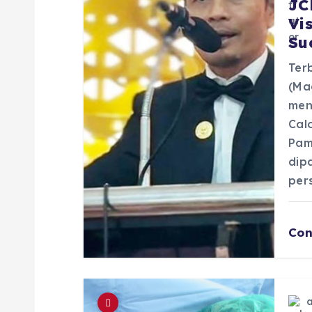
JC
s
Vi
Su
i
Terb
(Ma
p
men
Cal
o
Pam
dip
s
per
Con