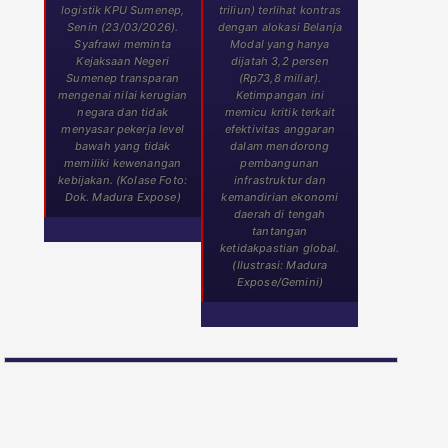
logistik KPU Sumenep,
triliun) terlihat kontras
Senin (23/03/2026).
dengan alokasi Belanja
Syafrawi meminta
Modal yang hanya
Kejaksaan Negeri
dijatah 3,2 persen
Sumenep transparan
(Rp73,8 miliar).
mengenai nilai kerugian
Ketimpangan ini
negara dan tidak
memicu kritik terkait
menyasar pekerja level
efektivitas anggaran
bawah yang tidak
dalam mendorong
memiliki kewenangan
pembangunan
kebijakan. (Kolase Foto:
infrastruktur dan
Dok. Madura Expose)
kemandirian ekonomi
daerah di tengah
tantangan
ketidakpastian global.
(Ilustrasi: Madura
Expose/Gemini)