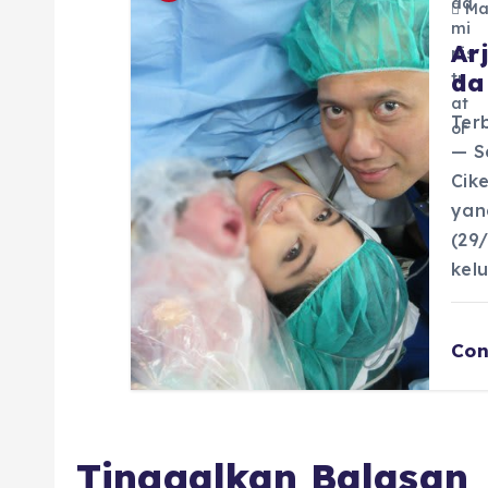
Mar
Ar
da
Ter
— S
Cik
yan
(29
kel
Con
Tinggalkan Balasan