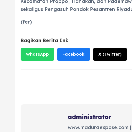
Kecamatan Proppo, Tlanakan, dan Pademawu
sekaligus Pengasuh Pondok Pesantren Riyadu
(fer)
Bagikan Berita Ini:
WhatsApp
Facebook
X (Twitter)
administrator
www.maduraexpose.com |