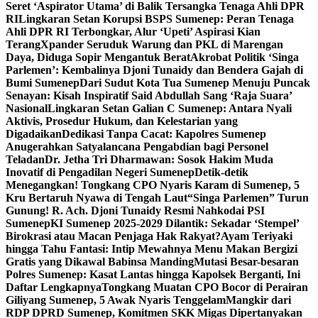
Seret ‘Aspirator Utama’ di Balik Tersangka Tenaga Ahli DPR
RI
Lingkaran Setan Korupsi BSPS Sumenep: Peran Tenaga
Ahli DPR RI Terbongkar, Alur ‘Upeti’ Aspirasi Kian
Terang
Xpander Seruduk Warung dan PKL di Marengan
Daya, Diduga Sopir Mengantuk Berat
Akrobat Politik ‘Singa
Parlemen’: Kembalinya Djoni Tunaidy dan Bendera Gajah di
Bumi Sumenep
Dari Sudut Kota Tua Sumenep Menuju Puncak
Senayan: Kisah Inspiratif Said Abdullah Sang ‘Raja Suara’
Nasional
Lingkaran Setan Galian C Sumenep: Antara Nyali
Aktivis, Prosedur Hukum, dan Kelestarian yang
Digadaikan
Dedikasi Tanpa Cacat: Kapolres Sumenep
Anugerahkan Satyalancana Pengabdian bagi Personel
Teladan
Dr. Jetha Tri Dharmawan: Sosok Hakim Muda
Inovatif di Pengadilan Negeri Sumenep
Detik-detik
Menegangkan! Tongkang CPO Nyaris Karam di Sumenep, 5
Kru Bertaruh Nyawa di Tengah Laut
“Singa Parlemen” Turun
Gunung! R. Ach. Djoni Tunaidy Resmi Nahkodai PSI
Sumenep
KI Sumenep 2025-2029 Dilantik: Sekadar ‘Stempel’
Birokrasi atau Macan Penjaga Hak Rakyat?
Ayam Teriyaki
hingga Tahu Fantasi: Intip Mewahnya Menu Makan Bergizi
Gratis yang Dikawal Babinsa Manding
Mutasi Besar-besaran
Polres Sumenep: Kasat Lantas hingga Kapolsek Berganti, Ini
Daftar Lengkapnya
Tongkang Muatan CPO Bocor di Perairan
Giliyang Sumenep, 5 Awak Nyaris Tenggelam
Mangkir dari
RDP DPRD Sumenep, Komitmen SKK Migas Dipertanyakan