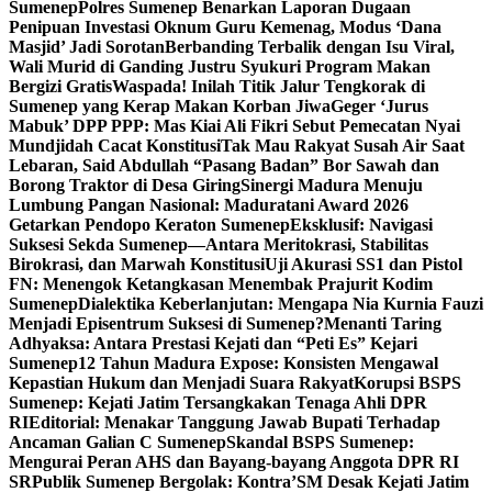
Sumenep
Polres Sumenep Benarkan Laporan Dugaan
Penipuan Investasi Oknum Guru Kemenag, Modus ‘Dana
Masjid’ Jadi Sorotan
Berbanding Terbalik dengan Isu Viral,
Wali Murid di Ganding Justru Syukuri Program Makan
Bergizi Gratis
Waspada! Inilah Titik Jalur Tengkorak di
Sumenep yang Kerap Makan Korban Jiwa
Geger ‘Jurus
Mabuk’ DPP PPP: Mas Kiai Ali Fikri Sebut Pemecatan Nyai
Mundjidah Cacat Konstitusi
Tak Mau Rakyat Susah Air Saat
Lebaran, Said Abdullah “Pasang Badan” Bor Sawah dan
Borong Traktor di Desa Giring
Sinergi Madura Menuju
Lumbung Pangan Nasional: Maduratani Award 2026
Getarkan Pendopo Keraton Sumenep
Eksklusif: Navigasi
Suksesi Sekda Sumenep—Antara Meritokrasi, Stabilitas
Birokrasi, dan Marwah Konstitusi
Uji Akurasi SS1 dan Pistol
FN: Menengok Ketangkasan Menembak Prajurit Kodim
Sumenep
Dialektika Keberlanjutan: Mengapa Nia Kurnia Fauzi
Menjadi Episentrum Suksesi di Sumenep?
Menanti Taring
Adhyaksa: Antara Prestasi Kejati dan “Peti Es” Kejari
Sumenep
12 Tahun Madura Expose: Konsisten Mengawal
Kepastian Hukum dan Menjadi Suara Rakyat
Korupsi BSPS
Sumenep: Kejati Jatim Tersangkakan Tenaga Ahli DPR
RI
Editorial: Menakar Tanggung Jawab Bupati Terhadap
Ancaman Galian C Sumenep
Skandal BSPS Sumenep:
Mengurai Peran AHS dan Bayang-bayang Anggota DPR RI
SR
Publik Sumenep Bergolak: Kontra’SM Desak Kejati Jatim