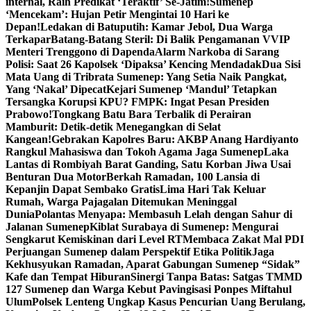
internal, Raih Predikat ‘Teraktif’ Se-Jatim!
Sumenep
‘Mencekam’: Hujan Petir Mengintai 10 Hari ke
Depan!
Ledakan di Batuputih: Kamar Jebol, Dua Warga
Terkapar
Batang-Batang Steril: Di Balik Pengamanan VVIP
Menteri Trenggono di Dapenda
Alarm Narkoba di Sarang
Polisi: Saat 26 Kapolsek ‘Dipaksa’ Kencing Mendadak
Dua Sisi
Mata Uang di Tribrata Sumenep: Yang Setia Naik Pangkat,
Yang ‘Nakal’ Dipecat
Kejari Sumenep ‘Mandul’ Tetapkan
Tersangka Korupsi KPU? FMPK: Ingat Pesan Presiden
Prabowo!
Tongkang Batu Bara Terbalik di Perairan
Mamburit: Detik-detik Menegangkan di Selat
Kangean!
Gebrakan Kapolres Baru: AKBP Anang Hardiyanto
Rangkul Mahasiswa dan Tokoh Agama Jaga Sumenep
Laka
Lantas di Rombiyah Barat Ganding, Satu Korban Jiwa Usai
Benturan Dua Motor
Berkah Ramadan, 100 Lansia di
Kepanjin Dapat Sembako Gratis
Lima Hari Tak Keluar
Rumah, Warga Pajagalan Ditemukan Meninggal
Dunia
Polantas Menyapa: Membasuh Lelah dengan Sahur di
Jalanan Sumenep
Kiblat Surabaya di Sumenep: Mengurai
Sengkarut Kemiskinan dari Level RT
Membaca Zakat Mal PDI
Perjuangan Sumenep dalam Perspektif Etika Politik
Jaga
Kekhusyukan Ramadan, Aparat Gabungan Sumenep “Sidak”
Kafe dan Tempat Hiburan
Sinergi Tanpa Batas: Satgas TMMD
127 Sumenep dan Warga Kebut Pavingisasi Ponpes Miftahul
Ulum
Polsek Lenteng Ungkap Kasus Pencurian Uang Berulang,