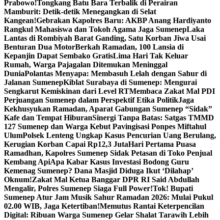
Prabowo!
Tongkang Batu Bara Terbalik di Perairan
Mamburit: Detik-detik Menegangkan di Selat
Kangean!
Gebrakan Kapolres Baru: AKBP Anang Hardiyanto
Rangkul Mahasiswa dan Tokoh Agama Jaga Sumenep
Laka
Lantas di Rombiyah Barat Ganding, Satu Korban Jiwa Usai
Benturan Dua Motor
Berkah Ramadan, 100 Lansia di
Kepanjin Dapat Sembako Gratis
Lima Hari Tak Keluar
Rumah, Warga Pajagalan Ditemukan Meninggal
Dunia
Polantas Menyapa: Membasuh Lelah dengan Sahur di
Jalanan Sumenep
Kiblat Surabaya di Sumenep: Mengurai
Sengkarut Kemiskinan dari Level RT
Membaca Zakat Mal PDI
Perjuangan Sumenep dalam Perspektif Etika Politik
Jaga
Kekhusyukan Ramadan, Aparat Gabungan Sumenep “Sidak”
Kafe dan Tempat Hiburan
Sinergi Tanpa Batas: Satgas TMMD
127 Sumenep dan Warga Kebut Pavingisasi Ponpes Miftahul
Ulum
Polsek Lenteng Ungkap Kasus Pencurian Uang Berulang,
Kerugian Korban Capai Rp12,3 Juta
Hari Pertama Puasa
Ramadhan, Kapolres Sumenep Sidak Petasan di Toko Penjual
Kembang Api
Apa Kabar Kasus Investasi Bodong Guru
Kemenag Sumenep? Dana Masjid Diduga Ikut ‘Dilahap’
Oknum!
Zakat Mal Ketua Banggar DPR RI Said Abdullah
Mengalir, Polres Sumenep Siaga Full Power!
Tok! Bupati
Sumenep Atur Jam Musik Sahur Ramadan 2026: Mulai Pukul
02.00 WIB, Jaga Ketertiban!
Memutus Rantai Keterpencilan
Digital: Ribuan Warga Sumenep Gelar Shalat Tarawih Lebih