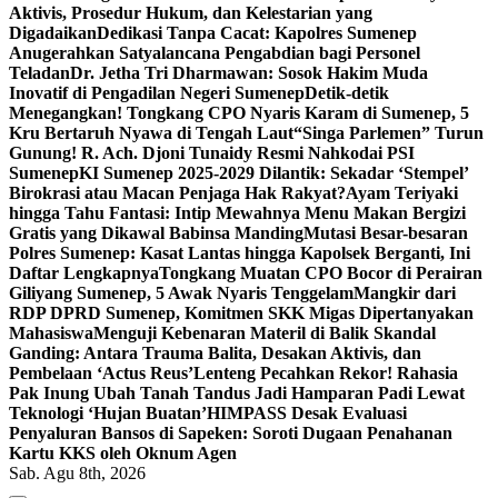
Aktivis, Prosedur Hukum, dan Kelestarian yang
Digadaikan
Dedikasi Tanpa Cacat: Kapolres Sumenep
Anugerahkan Satyalancana Pengabdian bagi Personel
Teladan
Dr. Jetha Tri Dharmawan: Sosok Hakim Muda
Inovatif di Pengadilan Negeri Sumenep
Detik-detik
Menegangkan! Tongkang CPO Nyaris Karam di Sumenep, 5
Kru Bertaruh Nyawa di Tengah Laut
“Singa Parlemen” Turun
Gunung! R. Ach. Djoni Tunaidy Resmi Nahkodai PSI
Sumenep
KI Sumenep 2025-2029 Dilantik: Sekadar ‘Stempel’
Birokrasi atau Macan Penjaga Hak Rakyat?
Ayam Teriyaki
hingga Tahu Fantasi: Intip Mewahnya Menu Makan Bergizi
Gratis yang Dikawal Babinsa Manding
Mutasi Besar-besaran
Polres Sumenep: Kasat Lantas hingga Kapolsek Berganti, Ini
Daftar Lengkapnya
Tongkang Muatan CPO Bocor di Perairan
Giliyang Sumenep, 5 Awak Nyaris Tenggelam
Mangkir dari
RDP DPRD Sumenep, Komitmen SKK Migas Dipertanyakan
Mahasiswa
Menguji Kebenaran Materil di Balik Skandal
Ganding: Antara Trauma Balita, Desakan Aktivis, dan
Pembelaan ‘Actus Reus’
Lenteng Pecahkan Rekor! Rahasia
Pak Inung Ubah Tanah Tandus Jadi Hamparan Padi Lewat
Teknologi ‘Hujan Buatan’
HIMPASS Desak Evaluasi
Penyaluran Bansos di Sapeken: Soroti Dugaan Penahanan
Kartu KKS oleh Oknum Agen
Sab. Agu 8th, 2026