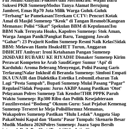
Fifi Sofiati Afifiyah?
Psikotes dan Meritokrasi: Wajah Baru
Suksesi PKB Sumenep
Modus Tanya Alamat Berujung
Jambret, Emas Rp70 Juta Milik Warga Guluk-Guluk
“Terbang” ke Pamekasan!
Terekam CCTV: Pencuri Kotak
Amal di Masjid Sumenep “Keok” di Tangan Resmob!
Kangean
Memanas: Polisi “Sikat” Spekulan BBM di Kepulauan!
Isu
BBM Naik Ternyata Hoaks, Kapolres Sumenep: Stok Aman,
Warga Jangan Panik!
Pangkat Baru, Tanggung Jawab
“Gahar”: 23 Prajurit Kodim Sumenep Resmi Naik Kelas!
Sidak
BBM: Melawan Hantu Hoaks
HET Turun, Anggaran
DBHCHT Ambyar: Ironi Ketahanan Pangan Sumenep
2026
DARI RUBARU KE RIYADH! Disnaker Sumenep Kirim
Perawat Kompeten ke Arab Saudi
Geger Sumur ‘Api’ di
Karduluk: Aroma Belerang Menyengat, Polisi Pasang Garis
Terlarang!
Nalar Inklusif di Beranda Sumenep: Simfoni Empati
IKA UNAIR dan Dialektika Estetika Lesbumi
Lebaran Tak
Lagi “Pesta Sampah”, Bupati Sumenep Mulai Pasang “Pagar”
Regulasi?
Sidak Pospam: Jurus AKBP Anang Pastikan ‘Otot’
Pelayanan Polres Sumenep Tak Kendor!
THR PPPK Paruh
Waktu Sumenep: Rp300 Ribu dan Politik Kesejahteraan
Fauzi
Investasi “Bodong” Oknum Guru: Saat Pejabat Kemenag
Sumenep Terseret ke Meja Polisi
Hormuz Memanas,
Wakapolres Sumenep Pastikan “Hulu Ledak” Anggota Siap
Pakai
Omisi Kapal dan ‘Hantu’ Pasar Tumpah: Skenario Besar
Mudik Madura 2026
Polres Sumenep: Juara Sapu Bersih