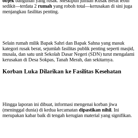
objek
bangunan yang rusak. Meskipun jumlah Rusak Berat lebih
sedikit—terdata
2
rumah
yang roboh total—kerusakan di sini juga
menjangkau fasilitas penting.
Selain rumah milik Bapak Sahri dan Bapak Sahna yang masuk
kategori rusak berat, sejumlah fasilitas publik penting seperti masjid,
musala, dan satu unit Sekolah Dasar Negeri (SDN) turut mengalami
kerusakan di Desa Sokpas, Tanah Merah, dan sekitarnya.
Korban Luka Dilarikan ke Fasilitas Kesehatan
Hingga laporan ini dibuat, informasi mengenai korban jiwa
(meninggal dunia) di kedua kecamatan
dipastikan nihil
. Ini
merupakan kabar baik di tengah kerugian material yang signifikan.