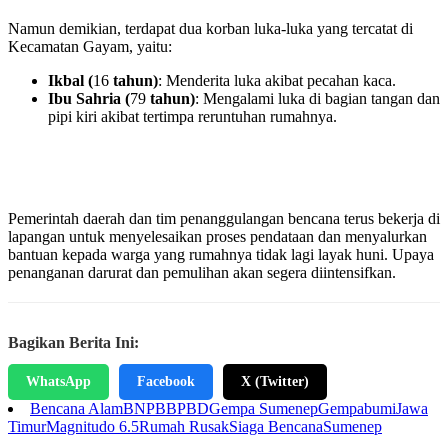
Namun demikian, terdapat dua korban luka-luka yang tercatat di
Kecamatan Gayam, yaitu:
Ikbal (
16
tahun)
: Menderita luka akibat pecahan kaca.
Ibu Sahria (
79
tahun)
: Mengalami luka di bagian tangan dan
pipi kiri akibat tertimpa reruntuhan rumahnya.
Pemerintah daerah dan tim penanggulangan bencana terus bekerja di
lapangan untuk menyelesaikan proses pendataan dan menyalurkan
bantuan kepada warga yang rumahnya tidak lagi layak huni. Upaya
penanganan darurat dan pemulihan akan segera diintensifkan.
Bagikan Berita Ini:
WhatsApp
Facebook
X (Twitter)
Bencana Alam
BNPB
BPBD
Gempa Sumenep
Gempabumi
Jawa
Timur
Magnitudo 6.5
Rumah Rusak
Siaga Bencana
Sumenep