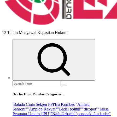
12 Tahun Mengawal Kepastian Hukum
Search
for:
Or check our Popular Categories...
'Balada Cinta Sekjen FPI
'Bu Kombes'
"Ahmad
Sahroni"
"Amplop Rakyat"
"Badai politik"
"dicopot"
"Jaksa
Penuntut Umum (JPU)
"Nafa Urbach"
"penonaktifan kader"