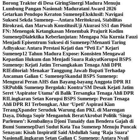
Borong Traktor di Desa Giring
Sinergi Madura Menuju
Lumbung Pangan Nasional: Maduratani Award 2026
Getarkan Pendopo Keraton Sumenep
Eksklusif: Navigasi
Suksesi Sekda Sumenep—Antara Meritokrasi, Stabilitas
Birokrasi, dan Marwah Konstitusi
Uji Akurasi SS1 dan Pistol
FN: Menengok Ketangkasan Menembak Prajurit Kodim
Sumenep
Dialektika Keberlanjutan: Mengapa Nia Kurnia Fauzi
Menjadi Episentrum Suksesi di Sumenep?
Menanti Taring
Adhyaksa: Antara Prestasi Kejati dan “Peti Es” Kejari
Sumenep
12 Tahun Madura Expose: Konsisten Mengawal
Kepastian Hukum dan Menjadi Suara Rakyat
Korupsi BSPS
Sumenep: Kejati Jatim Tersangkakan Tenaga Ahli DPR
RI
Editorial: Menakar Tanggung Jawab Bupati Terhadap
Ancaman Galian C Sumenep
Skandal BSPS Sumenep:
Mengurai Peran AHS dan Bayang-bayang Anggota DPR RI
SR
Publik Sumenep Bergolak: Kontra’SM Desak Kejati Jatim
Seret ‘Aspirator Utama’ di Balik Tersangka Tenaga Ahli DPR
RI
Lingkaran Setan Korupsi BSPS Sumenep: Peran Tenaga
Ahli DPR RI Terbongkar, Alur ‘Upeti’ Aspirasi Kian
Terang
Xpander Seruduk Warung dan PKL di Marengan
Daya, Diduga Sopir Mengantuk Berat
Akrobat Politik ‘Singa
Parlemen’: Kembalinya Djoni Tunaidy dan Bendera Gajah di
Bumi Sumenep
Dari Sudut Kota Tua Sumenep Menuju Puncak
Senayan: Kisah Inspiratif Said Abdullah Sang ‘Raja Suara’
Nasional
Lingkaran Setan Galian C Sumenep: Antara Nyali