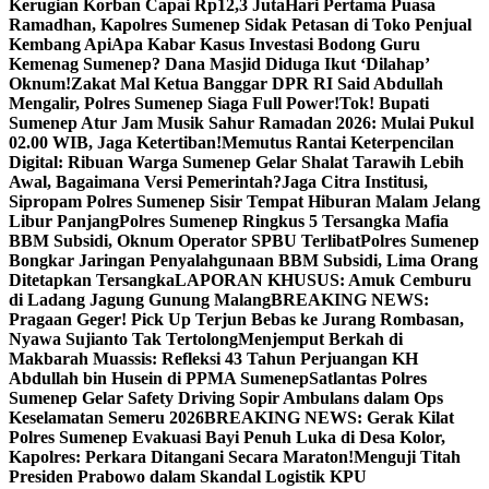
Kerugian Korban Capai Rp12,3 Juta
Hari Pertama Puasa
Ramadhan, Kapolres Sumenep Sidak Petasan di Toko Penjual
Kembang Api
Apa Kabar Kasus Investasi Bodong Guru
Kemenag Sumenep? Dana Masjid Diduga Ikut ‘Dilahap’
Oknum!
Zakat Mal Ketua Banggar DPR RI Said Abdullah
Mengalir, Polres Sumenep Siaga Full Power!
Tok! Bupati
Sumenep Atur Jam Musik Sahur Ramadan 2026: Mulai Pukul
02.00 WIB, Jaga Ketertiban!
Memutus Rantai Keterpencilan
Digital: Ribuan Warga Sumenep Gelar Shalat Tarawih Lebih
Awal, Bagaimana Versi Pemerintah?
Jaga Citra Institusi,
Sipropam Polres Sumenep Sisir Tempat Hiburan Malam Jelang
Libur Panjang
Polres Sumenep Ringkus 5 Tersangka Mafia
BBM Subsidi, Oknum Operator SPBU Terlibat
Polres Sumenep
Bongkar Jaringan Penyalahgunaan BBM Subsidi, Lima Orang
Ditetapkan Tersangka
LAPORAN KHUSUS: Amuk Cemburu
di Ladang Jagung Gunung Malang
BREAKING NEWS:
Pragaan Geger! Pick Up Terjun Bebas ke Jurang Rombasan,
Nyawa Sujianto Tak Tertolong
Menjemput Berkah di
Makbarah Muassis: Refleksi 43 Tahun Perjuangan KH
Abdullah bin Husein di PPMA Sumenep
Satlantas Polres
Sumenep Gelar Safety Driving Sopir Ambulans dalam Ops
Keselamatan Semeru 2026
BREAKING NEWS: Gerak Kilat
Polres Sumenep Evakuasi Bayi Penuh Luka di Desa Kolor,
Kapolres: Perkara Ditangani Secara Maraton!
Menguji Titah
Presiden Prabowo dalam Skandal Logistik KPU