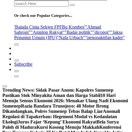
Search
for:
Or check our Popular Categories...
'Balada Cinta Sekjen FPI
'Bu Kombes'
"Ahmad
Sahroni"
"Amplop Rakyat"
"Badai politik"
"dicopot"
"Jaksa
Penuntut Umum (JPU)
"Nafa Urbach"
"penonaktifan kader"
Subscribe
Trending News:
Sidak Pasar Anom: Kapolres Sumenep
Pastikan Stok Minyakita Aman dan Harga Stabil
10 Hari
Menuju Sensus Ekonomi 2026: Menakar Ulang Nadi Ekonomi
Sumenep
Razia Bandara Trunojoyo: 48 Motor Brong
Dikandangkan, Polres Sumenep Tebas Balap Liar
Anomali
Regulasi di Tapakerbau: Hegemoni Modal vs Kedaulatan
Ekologi
Jurus Fajar ‘Kepung’ Ekonomi Rakyat
Bela Surya
Paloh di Madura
Kursi Kosong Menuju Makkah
Konferensi