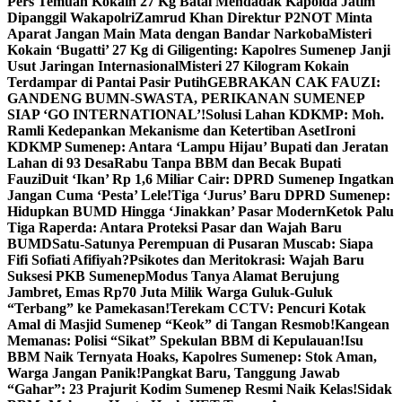
Pers Temuan Kokain 27 Kg Batal Mendadak Kapolda Jatim
Dipanggil Wakapolri
Zamrud Khan Direktur P2NOT Minta
Aparat Jangan Main Mata dengan Bandar Narkoba
Misteri
Kokain ‘Bugatti’ 27 Kg di Giligenting: Kapolres Sumenep Janji
Usut Jaringan Internasional
Misteri 27 Kilogram Kokain
Terdampar di Pantai Pasir Putih
GEBRAKAN CAK FAUZI:
GANDENG BUMN-SWASTA, PERIKANAN SUMENEP
SIAP ‘GO INTERNATIONAL’!
Solusi Lahan KDKMP: Moh.
Ramli Kedepankan Mekanisme dan Ketertiban Aset
Ironi
KDKMP Sumenep: Antara ‘Lampu Hijau’ Bupati dan Jeratan
Lahan di 93 Desa
Rabu Tanpa BBM dan Becak Bupati
Fauzi
Duit ‘Ikan’ Rp 1,6 Miliar Cair: DPRD Sumenep Ingatkan
Jangan Cuma ‘Pesta’ Lele!
Tiga ‘Jurus’ Baru DPRD Sumenep:
Hidupkan BUMD Hingga ‘Jinakkan’ Pasar Modern
Ketok Palu
Tiga Raperda: Antara Proteksi Pasar dan Wajah Baru
BUMD
Satu-Satunya Perempuan di Pusaran Muscab: Siapa
Fifi Sofiati Afifiyah?
Psikotes dan Meritokrasi: Wajah Baru
Suksesi PKB Sumenep
Modus Tanya Alamat Berujung
Jambret, Emas Rp70 Juta Milik Warga Guluk-Guluk
“Terbang” ke Pamekasan!
Terekam CCTV: Pencuri Kotak
Amal di Masjid Sumenep “Keok” di Tangan Resmob!
Kangean
Memanas: Polisi “Sikat” Spekulan BBM di Kepulauan!
Isu
BBM Naik Ternyata Hoaks, Kapolres Sumenep: Stok Aman,
Warga Jangan Panik!
Pangkat Baru, Tanggung Jawab
“Gahar”: 23 Prajurit Kodim Sumenep Resmi Naik Kelas!
Sidak