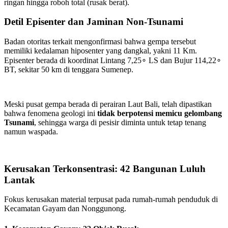
ringan hingga roboh total (rusak berat).
Detil Episenter dan Jaminan Non-Tsunami
Badan otoritas terkait mengonfirmasi bahwa gempa tersebut
memiliki kedalaman hiposenter yang dangkal, yakni
11
Km.
Episenter berada di koordinat Lintang
7
,
2
5
∘
LS dan Bujur
114
,
2
2
∘
BT, sekitar
50
km di tenggara Sumenep.
Meski pusat gempa berada di perairan Laut Bali, telah dipastikan
bahwa fenomena geologi ini
tidak berpotensi memicu gelombang
Tsunami
, sehingga warga di pesisir diminta untuk tetap tenang
namun waspada.
Kerusakan Terkonsentrasi: 42 Bangunan Luluh
Lantak
Fokus kerusakan material terpusat pada rumah-rumah penduduk di
Kecamatan Gayam dan Nonggunong.