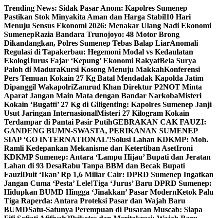
Skip
Trending News:
Sidak Pasar Anom: Kapolres Sumenep
to
Pastikan Stok Minyakita Aman dan Harga Stabil
10 Hari
content
Menuju Sensus Ekonomi 2026: Menakar Ulang Nadi Ekonomi
Sumenep
Razia Bandara Trunojoyo: 48 Motor Brong
Dikandangkan, Polres Sumenep Tebas Balap Liar
Anomali
Regulasi di Tapakerbau: Hegemoni Modal vs Kedaulatan
Ekologi
Jurus Fajar ‘Kepung’ Ekonomi Rakyat
Bela Surya
Paloh di Madura
Kursi Kosong Menuju Makkah
Konferensi
Pers Temuan Kokain 27 Kg Batal Mendadak Kapolda Jatim
Dipanggil Wakapolri
Zamrud Khan Direktur P2NOT Minta
Aparat Jangan Main Mata dengan Bandar Narkoba
Misteri
Kokain ‘Bugatti’ 27 Kg di Giligenting: Kapolres Sumenep Janji
Usut Jaringan Internasional
Misteri 27 Kilogram Kokain
Terdampar di Pantai Pasir Putih
GEBRAKAN CAK FAUZI:
GANDENG BUMN-SWASTA, PERIKANAN SUMENEP
SIAP ‘GO INTERNATIONAL’!
Solusi Lahan KDKMP: Moh.
Ramli Kedepankan Mekanisme dan Ketertiban Aset
Ironi
KDKMP Sumenep: Antara ‘Lampu Hijau’ Bupati dan Jeratan
Lahan di 93 Desa
Rabu Tanpa BBM dan Becak Bupati
Fauzi
Duit ‘Ikan’ Rp 1,6 Miliar Cair: DPRD Sumenep Ingatkan
Jangan Cuma ‘Pesta’ Lele!
Tiga ‘Jurus’ Baru DPRD Sumenep:
Hidupkan BUMD Hingga ‘Jinakkan’ Pasar Modern
Ketok Palu
Tiga Raperda: Antara Proteksi Pasar dan Wajah Baru
BUMD
Satu-Satunya Perempuan di Pusaran Muscab: Siapa