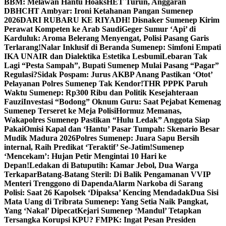
BBM: Melawan Hantu Hoaks
HET Turun, Anggaran
DBHCHT Ambyar: Ironi Ketahanan Pangan Sumenep
2026
DARI RUBARU KE RIYADH! Disnaker Sumenep Kirim
Perawat Kompeten ke Arab Saudi
Geger Sumur ‘Api’ di
Karduluk: Aroma Belerang Menyengat, Polisi Pasang Garis
Terlarang!
Nalar Inklusif di Beranda Sumenep: Simfoni Empati
IKA UNAIR dan Dialektika Estetika Lesbumi
Lebaran Tak
Lagi “Pesta Sampah”, Bupati Sumenep Mulai Pasang “Pagar”
Regulasi?
Sidak Pospam: Jurus AKBP Anang Pastikan ‘Otot’
Pelayanan Polres Sumenep Tak Kendor!
THR PPPK Paruh
Waktu Sumenep: Rp300 Ribu dan Politik Kesejahteraan
Fauzi
Investasi “Bodong” Oknum Guru: Saat Pejabat Kemenag
Sumenep Terseret ke Meja Polisi
Hormuz Memanas,
Wakapolres Sumenep Pastikan “Hulu Ledak” Anggota Siap
Pakai
Omisi Kapal dan ‘Hantu’ Pasar Tumpah: Skenario Besar
Mudik Madura 2026
Polres Sumenep: Juara Sapu Bersih
internal, Raih Predikat ‘Teraktif’ Se-Jatim!
Sumenep
‘Mencekam’: Hujan Petir Mengintai 10 Hari ke
Depan!
Ledakan di Batuputih: Kamar Jebol, Dua Warga
Terkapar
Batang-Batang Steril: Di Balik Pengamanan VVIP
Menteri Trenggono di Dapenda
Alarm Narkoba di Sarang
Polisi: Saat 26 Kapolsek ‘Dipaksa’ Kencing Mendadak
Dua Sisi
Mata Uang di Tribrata Sumenep: Yang Setia Naik Pangkat,
Yang ‘Nakal’ Dipecat
Kejari Sumenep ‘Mandul’ Tetapkan
Tersangka Korupsi KPU? FMPK: Ingat Pesan Presiden