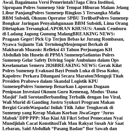
Awal, Bagaimana Versi Pemerintah?
Jaga Citra Institusi,
Sipropam Polres Sumenep Sisir Tempat Hiburan Malam Jelang
Libur Panjang
Polres Sumenep Ringkus 5 Tersangka Mafia
BBM Subsidi, Oknum Operator SPBU Terlibat
Polres Sumenep
Bongkar Jaringan Penyalahgunaan BBM Subsidi, Lima Orang
Ditetapkan Tersangka
LAPORAN KHUSUS: Amuk Cemburu
di Ladang Jagung Gunung Malang
BREAKING NEWS:
Pragaan Geger! Pick Up Terjun Bebas ke Jurang Rombasan,
Nyawa Sujianto Tak Tertolong
Menjemput Berkah di
Makbarah Muassis: Refleksi 43 Tahun Perjuangan KH
Abdullah bin Husein di PPMA Sumenep
Satlantas Polres
Sumenep Gelar Safety Driving Sopir Ambulans dalam Ops
Keselamatan Semeru 2026
BREAKING NEWS: Gerak Kilat
Polres Sumenep Evakuasi Bayi Penuh Luka di Desa Kolor,
Kapolres: Perkara Ditangani Secara Maraton!
Menguji Titah
Presiden Prabowo dalam Skandal Logistik KPU
Sumenep
Polres Sumenep Benarkan Laporan Dugaan
Penipuan Investasi Oknum Guru Kemenag, Modus ‘Dana
Masjid’ Jadi Sorotan
Berbanding Terbalik dengan Isu Viral,
Wali Murid di Ganding Justru Syukuri Program Makan
Bergizi Gratis
Waspada! Inilah Titik Jalur Tengkorak di
Sumenep yang Kerap Makan Korban Jiwa
Geger ‘Jurus
Mabuk’ DPP PPP: Mas Kiai Ali Fikri Sebut Pemecatan Nyai
Mundjidah Cacat Konstitusi
Tak Mau Rakyat Susah Air Saat
Lebaran, Said Abdullah “Pasang Badan” Bor Sawah dan