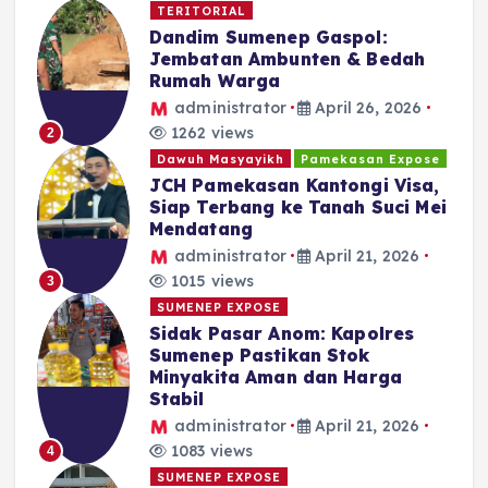
TERITORIAL
Dandim Sumenep Gaspol:
Jembatan Ambunten & Bedah
Rumah Warga
administrator
April 26, 2026
1262 views
2
Dawuh Masyayikh
Pamekasan Expose
JCH Pamekasan Kantongi Visa,
Siap Terbang ke Tanah Suci Mei
Mendatang
administrator
April 21, 2026
1015 views
3
SUMENEP EXPOSE
Sidak Pasar Anom: Kapolres
Sumenep Pastikan Stok
Minyakita Aman dan Harga
Stabil
administrator
April 21, 2026
1083 views
4
SUMENEP EXPOSE