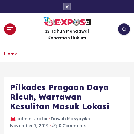
S
k
i
p
t
12 Tahun Mengawal
o
Kepastian Hukum
c
o
Home
n
t
e
n
Pilkades Pragaan Daya
t
Ricuh, Wartawan
Kesulitan Masuk Lokasi
administrator
Dawuh Masyayikh
November 7, 2019
0 Comments