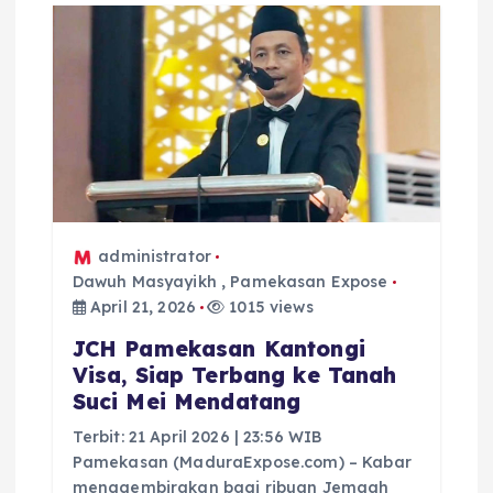
i
p
o
s
administrator
Dawuh Masyayikh
,
Pamekasan Expose
April 21, 2026
1015 views
JCH Pamekasan Kantongi
Visa, Siap Terbang ke Tanah
Suci Mei Mendatang
Terbit: 21 April 2026 | 23:56 WIB
Pamekasan (MaduraExpose.com) – Kabar
menggembirakan bagi ribuan Jemaah