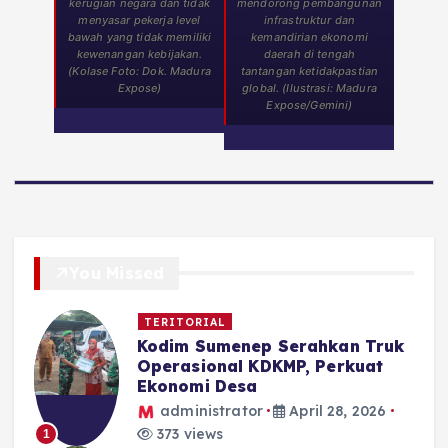
kerugian negara dan tidak
mendorong pembangunan
menyasar pekerja level
infrastruktur dan
bawah yang tidak memiliki
kemandirian ekonomi
kewenangan kebijakan.
daerah di tengah
(Kolase Foto: Dok. Madura
tantangan ketidakpastian
Expose)
global. (Ilustrasi: Madura
Expose/Gemini)
You Missed
TERITORIAL
Kodim Sumenep Serahkan Truk
Operasional KDKMP, Perkuat
Ekonomi Desa
administrator
April 28, 2026
373 views
1