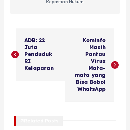
Kepastian Hukum
N
ADB: 22
Kominfo
a
Juta
Masih
Penduduk
Pantau
v
RI
Virus
Kelaparan
Mata-
i
mata yang
Bisa Bobol
g
WhatsApp
a
s
Related Posts