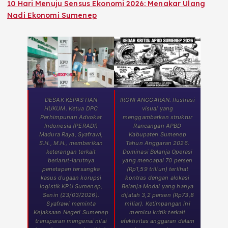
10 Hari Menuju Sensus Ekonomi 2026: Menakar Ulang
Nadi Ekonomi Sumenep
DESAK KEPASTIAN
IRONI ANGGARAN. Ilustrasi
HUKUM. Ketua DPC
visual yang
Perhimpunan Advokat
menggambarkan struktur
Indonesia (PERADI)
Rancangan APBD
Madura Raya, Syafrawi,
Kabupaten Sumenep
S.H., M.H., memberikan
Tahun Anggaran 2026.
keterangan terkait
Dominasi Belanja Operasi
berlarut-larutnya
yang mencapai 70 persen
penetapan tersangka
(Rp1,59 triliun) terlihat
kasus dugaan korupsi
kontras dengan alokasi
logistik KPU Sumenep,
Belanja Modal yang hanya
Senin (23/03/2026).
dijatah 3,2 persen (Rp73,8
Syafrawi meminta
miliar). Ketimpangan ini
Kejaksaan Negeri Sumenep
memicu kritik terkait
transparan mengenai nilai
efektivitas anggaran dalam