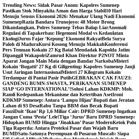
Skip
Trending News:
Sidak Pasar Anom: Kapolres Sumenep
to
Pastikan Stok Minyakita Aman dan Harga Stabil
10 Hari
content
Menuju Sensus Ekonomi 2026: Menakar Ulang Nadi Ekonomi
Sumenep
Razia Bandara Trunojoyo: 48 Motor Brong
Dikandangkan, Polres Sumenep Tebas Balap Liar
Anomali
Regulasi di Tapakerbau: Hegemoni Modal vs Kedaulatan
Ekologi
Jurus Fajar ‘Kepung’ Ekonomi Rakyat
Bela Surya
Paloh di Madura
Kursi Kosong Menuju Makkah
Konferensi
Pers Temuan Kokain 27 Kg Batal Mendadak Kapolda Jatim
Dipanggil Wakapolri
Zamrud Khan Direktur P2NOT Minta
Aparat Jangan Main Mata dengan Bandar Narkoba
Misteri
Kokain ‘Bugatti’ 27 Kg di Giligenting: Kapolres Sumenep Janji
Usut Jaringan Internasional
Misteri 27 Kilogram Kokain
Terdampar di Pantai Pasir Putih
GEBRAKAN CAK FAUZI:
GANDENG BUMN-SWASTA, PERIKANAN SUMENEP
SIAP ‘GO INTERNATIONAL’!
Solusi Lahan KDKMP: Moh.
Ramli Kedepankan Mekanisme dan Ketertiban Aset
Ironi
KDKMP Sumenep: Antara ‘Lampu Hijau’ Bupati dan Jeratan
Lahan di 93 Desa
Rabu Tanpa BBM dan Becak Bupati
Fauzi
Duit ‘Ikan’ Rp 1,6 Miliar Cair: DPRD Sumenep Ingatkan
Jangan Cuma ‘Pesta’ Lele!
Tiga ‘Jurus’ Baru DPRD Sumenep:
Hidupkan BUMD Hingga ‘Jinakkan’ Pasar Modern
Ketok Palu
Tiga Raperda: Antara Proteksi Pasar dan Wajah Baru
BUMD
Satu-Satunya Perempuan di Pusaran Muscab: Siapa