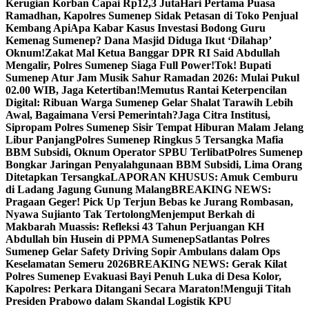
Kerugian Korban Capai Rp12,3 Juta
Hari Pertama Puasa
Ramadhan, Kapolres Sumenep Sidak Petasan di Toko Penjual
Kembang Api
Apa Kabar Kasus Investasi Bodong Guru
Kemenag Sumenep? Dana Masjid Diduga Ikut ‘Dilahap’
Oknum!
Zakat Mal Ketua Banggar DPR RI Said Abdullah
Mengalir, Polres Sumenep Siaga Full Power!
Tok! Bupati
Sumenep Atur Jam Musik Sahur Ramadan 2026: Mulai Pukul
02.00 WIB, Jaga Ketertiban!
Memutus Rantai Keterpencilan
Digital: Ribuan Warga Sumenep Gelar Shalat Tarawih Lebih
Awal, Bagaimana Versi Pemerintah?
Jaga Citra Institusi,
Sipropam Polres Sumenep Sisir Tempat Hiburan Malam Jelang
Libur Panjang
Polres Sumenep Ringkus 5 Tersangka Mafia
BBM Subsidi, Oknum Operator SPBU Terlibat
Polres Sumenep
Bongkar Jaringan Penyalahgunaan BBM Subsidi, Lima Orang
Ditetapkan Tersangka
LAPORAN KHUSUS: Amuk Cemburu
di Ladang Jagung Gunung Malang
BREAKING NEWS:
Pragaan Geger! Pick Up Terjun Bebas ke Jurang Rombasan,
Nyawa Sujianto Tak Tertolong
Menjemput Berkah di
Makbarah Muassis: Refleksi 43 Tahun Perjuangan KH
Abdullah bin Husein di PPMA Sumenep
Satlantas Polres
Sumenep Gelar Safety Driving Sopir Ambulans dalam Ops
Keselamatan Semeru 2026
BREAKING NEWS: Gerak Kilat
Polres Sumenep Evakuasi Bayi Penuh Luka di Desa Kolor,
Kapolres: Perkara Ditangani Secara Maraton!
Menguji Titah
Presiden Prabowo dalam Skandal Logistik KPU