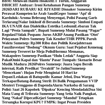
BBM: Melawan Hantu Hoaks
HET Turun, Anggaran
DBHCHT Ambyar: Ironi Ketahanan Pangan Sumenep
2026
DARI RUBARU KE RIYADH! Disnaker Sumenep Kirim
Perawat Kompeten ke Arab Saudi
Geger Sumur ‘Api’ di
Karduluk: Aroma Belerang Menyengat, Polisi Pasang Garis
Terlarang!
Nalar Inklusif di Beranda Sumenep: Simfoni Empati
IKA UNAIR dan Dialektika Estetika Lesbumi
Lebaran Tak
Lagi “Pesta Sampah”, Bupati Sumenep Mulai Pasang “Pagar”
Regulasi?
Sidak Pospam: Jurus AKBP Anang Pastikan ‘Otot’
Pelayanan Polres Sumenep Tak Kendor!
THR PPPK Paruh
Waktu Sumenep: Rp300 Ribu dan Politik Kesejahteraan
Fauzi
Investasi “Bodong” Oknum Guru: Saat Pejabat Kemenag
Sumenep Terseret ke Meja Polisi
Hormuz Memanas,
Wakapolres Sumenep Pastikan “Hulu Ledak” Anggota Siap
Pakai
Omisi Kapal dan ‘Hantu’ Pasar Tumpah: Skenario Besar
Mudik Madura 2026
Polres Sumenep: Juara Sapu Bersih
internal, Raih Predikat ‘Teraktif’ Se-Jatim!
Sumenep
‘Mencekam’: Hujan Petir Mengintai 10 Hari ke
Depan!
Ledakan di Batuputih: Kamar Jebol, Dua Warga
Terkapar
Batang-Batang Steril: Di Balik Pengamanan VVIP
Menteri Trenggono di Dapenda
Alarm Narkoba di Sarang
Polisi: Saat 26 Kapolsek ‘Dipaksa’ Kencing Mendadak
Dua Sisi
Mata Uang di Tribrata Sumenep: Yang Setia Naik Pangkat,
Yang ‘Nakal’ Dipecat
Kejari Sumenep ‘Mandul’ Tetapkan
Tersangka Korupsi KPU? FMPK: Ingat Pesan Presiden