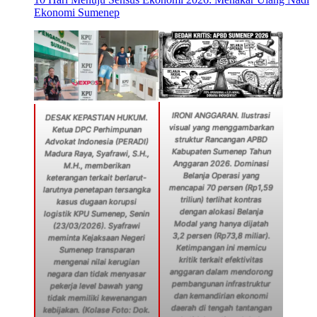
Ekonomi Sumenep
IRONI ANGGARAN. Ilustrasi
DESAK KEPASTIAN HUKUM.
visual yang menggambarkan
Ketua DPC Perhimpunan
struktur Rancangan APBD
Advokat Indonesia (PERADI)
Kabupaten Sumenep Tahun
Madura Raya, Syafrawi, S.H.,
Anggaran 2026. Dominasi
M.H., memberikan
Belanja Operasi yang
keterangan terkait berlarut-
mencapai 70 persen (Rp1,59
larutnya penetapan tersangka
triliun) terlihat kontras
kasus dugaan korupsi
dengan alokasi Belanja
logistik KPU Sumenep, Senin
Modal yang hanya dijatah
(23/03/2026). Syafrawi
3,2 persen (Rp73,8 miliar).
meminta Kejaksaan Negeri
Ketimpangan ini memicu
Sumenep transparan
kritik terkait efektivitas
mengenai nilai kerugian
anggaran dalam mendorong
negara dan tidak menyasar
pembangunan infrastruktur
pekerja level bawah yang
dan kemandirian ekonomi
tidak memiliki kewenangan
daerah di tengah tantangan
kebijakan. (Kolase Foto: Dok.