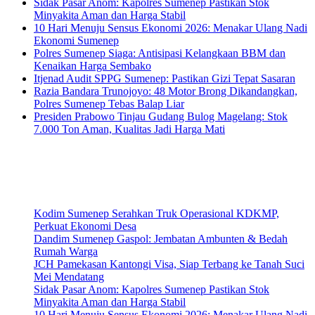
Sidak Pasar Anom: Kapolres Sumenep Pastikan Stok
Minyakita Aman dan Harga Stabil
10 Hari Menuju Sensus Ekonomi 2026: Menakar Ulang Nadi
Ekonomi Sumenep
Polres Sumenep Siaga: Antisipasi Kelangkaan BBM dan
Kenaikan Harga Sembako
Itjenad Audit SPPG Sumenep: Pastikan Gizi Tepat Sasaran
Razia Bandara Trunojoyo: 48 Motor Brong Dikandangkan,
Polres Sumenep Tebas Balap Liar
Presiden Prabowo Tinjau Gudang Bulog Magelang: Stok
7.000 Ton Aman, Kualitas Jadi Harga Mati
Kodim Sumenep Serahkan Truk Operasional KDKMP,
Perkuat Ekonomi Desa
Dandim Sumenep Gaspol: Jembatan Ambunten & Bedah
Rumah Warga
JCH Pamekasan Kantongi Visa, Siap Terbang ke Tanah Suci
Mei Mendatang
Sidak Pasar Anom: Kapolres Sumenep Pastikan Stok
Minyakita Aman dan Harga Stabil
10 Hari Menuju Sensus Ekonomi 2026: Menakar Ulang Nadi