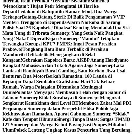
internal, Raih Predikat ‘Teraktif’ Se-Jatim!
Sumenep
‘Mencekam’: Hujan Petir Mengintai 10 Hari ke
Depan!
Ledakan di Batuputih: Kamar Jebol, Dua Warga
Terkapar
Batang-Batang Steril: Di Balik Pengamanan VVIP
Menteri Trenggono di Dapenda
Alarm Narkoba di Sarang
Polisi: Saat 26 Kapolsek ‘Dipaksa’ Kencing Mendadak
Dua Sisi
Mata Uang di Tribrata Sumenep: Yang Setia Naik Pangkat,
Yang ‘Nakal’ Dipecat
Kejari Sumenep ‘Mandul’ Tetapkan
Tersangka Korupsi KPU? FMPK: Ingat Pesan Presiden
Prabowo!
Tongkang Batu Bara Terbalik di Perairan
Mamburit: Detik-detik Menegangkan di Selat
Kangean!
Gebrakan Kapolres Baru: AKBP Anang Hardiyanto
Rangkul Mahasiswa dan Tokoh Agama Jaga Sumenep
Laka
Lantas di Rombiyah Barat Ganding, Satu Korban Jiwa Usai
Benturan Dua Motor
Berkah Ramadan, 100 Lansia di
Kepanjin Dapat Sembako Gratis
Lima Hari Tak Keluar
Rumah, Warga Pajagalan Ditemukan Meninggal
Dunia
Polantas Menyapa: Membasuh Lelah dengan Sahur di
Jalanan Sumenep
Kiblat Surabaya di Sumenep: Mengurai
Sengkarut Kemiskinan dari Level RT
Membaca Zakat Mal PDI
Perjuangan Sumenep dalam Perspektif Etika Politik
Jaga
Kekhusyukan Ramadan, Aparat Gabungan Sumenep “Sidak”
Kafe dan Tempat Hiburan
Sinergi Tanpa Batas: Satgas TMMD
127 Sumenep dan Warga Kebut Pavingisasi Ponpes Miftahul
Ulum
Polsek Lenteng Ungkap Kasus Pencurian Uang Berulang,