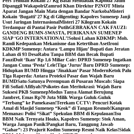
Pers Temuan Kokain 27 Kg Batal Mendadak Kapolda Jatim
Dipanggil Wakapolri
Zamrud Khan Direktur P2NOT Minta
Aparat Jangan Main Mata dengan Bandar Narkoba
Misteri
Kokain ‘Bugatti’ 27 Kg di Giligenting: Kapolres Sumenep Janji
Usut Jaringan Internasional
Misteri 27 Kilogram Kokain
Terdampar di Pantai Pasir Putih
GEBRAKAN CAK FAUZI:
GANDENG BUMN-SWASTA, PERIKANAN SUMENEP
SIAP ‘GO INTERNATIONAL’!
Solusi Lahan KDKMP: Moh.
Ramli Kedepankan Mekanisme dan Ketertiban Aset
Ironi
KDKMP Sumenep: Antara ‘Lampu Hijau’ Bupati dan Jeratan
Lahan di 93 Desa
Rabu Tanpa BBM dan Becak Bupati
Fauzi
Duit ‘Ikan’ Rp 1,6 Miliar Cair: DPRD Sumenep Ingatkan
Jangan Cuma ‘Pesta’ Lele!
Tiga ‘Jurus’ Baru DPRD Sumenep:
Hidupkan BUMD Hingga ‘Jinakkan’ Pasar Modern
Ketok Palu
Tiga Raperda: Antara Proteksi Pasar dan Wajah Baru
BUMD
Satu-Satunya Perempuan di Pusaran Muscab: Siapa
Fifi Sofiati Afifiyah?
Psikotes dan Meritokrasi: Wajah Baru
Suksesi PKB Sumenep
Modus Tanya Alamat Berujung
Jambret, Emas Rp70 Juta Milik Warga Guluk-Guluk
“Terbang” ke Pamekasan!
Terekam CCTV: Pencuri Kotak
Amal di Masjid Sumenep “Keok” di Tangan Resmob!
Kangean
Memanas: Polisi “Sikat” Spekulan BBM di Kepulauan!
Isu
BBM Naik Ternyata Hoaks, Kapolres Sumenep: Stok Aman,
Warga Jangan Panik!
Pangkat Baru, Tanggung Jawab
“Gahar”: 23 Prajurit Kodim Sumenep Resmi Naik Kelas!
Sidak