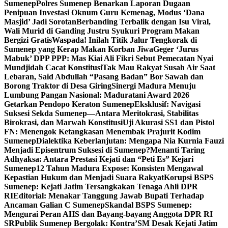
Sumenep
Polres Sumenep Benarkan Laporan Dugaan
Penipuan Investasi Oknum Guru Kemenag, Modus ‘Dana
Masjid’ Jadi Sorotan
Berbanding Terbalik dengan Isu Viral,
Wali Murid di Ganding Justru Syukuri Program Makan
Bergizi Gratis
Waspada! Inilah Titik Jalur Tengkorak di
Sumenep yang Kerap Makan Korban Jiwa
Geger ‘Jurus
Mabuk’ DPP PPP: Mas Kiai Ali Fikri Sebut Pemecatan Nyai
Mundjidah Cacat Konstitusi
Tak Mau Rakyat Susah Air Saat
Lebaran, Said Abdullah “Pasang Badan” Bor Sawah dan
Borong Traktor di Desa Giring
Sinergi Madura Menuju
Lumbung Pangan Nasional: Maduratani Award 2026
Getarkan Pendopo Keraton Sumenep
Eksklusif: Navigasi
Suksesi Sekda Sumenep—Antara Meritokrasi, Stabilitas
Birokrasi, dan Marwah Konstitusi
Uji Akurasi SS1 dan Pistol
FN: Menengok Ketangkasan Menembak Prajurit Kodim
Sumenep
Dialektika Keberlanjutan: Mengapa Nia Kurnia Fauzi
Menjadi Episentrum Suksesi di Sumenep?
Menanti Taring
Adhyaksa: Antara Prestasi Kejati dan “Peti Es” Kejari
Sumenep
12 Tahun Madura Expose: Konsisten Mengawal
Kepastian Hukum dan Menjadi Suara Rakyat
Korupsi BSPS
Sumenep: Kejati Jatim Tersangkakan Tenaga Ahli DPR
RI
Editorial: Menakar Tanggung Jawab Bupati Terhadap
Ancaman Galian C Sumenep
Skandal BSPS Sumenep:
Mengurai Peran AHS dan Bayang-bayang Anggota DPR RI
SR
Publik Sumenep Bergolak: Kontra’SM Desak Kejati Jatim