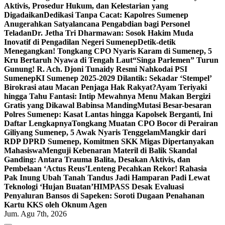
Aktivis, Prosedur Hukum, dan Kelestarian yang
Digadaikan
Dedikasi Tanpa Cacat: Kapolres Sumenep
Anugerahkan Satyalancana Pengabdian bagi Personel
Teladan
Dr. Jetha Tri Dharmawan: Sosok Hakim Muda
Inovatif di Pengadilan Negeri Sumenep
Detik-detik
Menegangkan! Tongkang CPO Nyaris Karam di Sumenep, 5
Kru Bertaruh Nyawa di Tengah Laut
“Singa Parlemen” Turun
Gunung! R. Ach. Djoni Tunaidy Resmi Nahkodai PSI
Sumenep
KI Sumenep 2025-2029 Dilantik: Sekadar ‘Stempel’
Birokrasi atau Macan Penjaga Hak Rakyat?
Ayam Teriyaki
hingga Tahu Fantasi: Intip Mewahnya Menu Makan Bergizi
Gratis yang Dikawal Babinsa Manding
Mutasi Besar-besaran
Polres Sumenep: Kasat Lantas hingga Kapolsek Berganti, Ini
Daftar Lengkapnya
Tongkang Muatan CPO Bocor di Perairan
Giliyang Sumenep, 5 Awak Nyaris Tenggelam
Mangkir dari
RDP DPRD Sumenep, Komitmen SKK Migas Dipertanyakan
Mahasiswa
Menguji Kebenaran Materil di Balik Skandal
Ganding: Antara Trauma Balita, Desakan Aktivis, dan
Pembelaan ‘Actus Reus’
Lenteng Pecahkan Rekor! Rahasia
Pak Inung Ubah Tanah Tandus Jadi Hamparan Padi Lewat
Teknologi ‘Hujan Buatan’
HIMPASS Desak Evaluasi
Penyaluran Bansos di Sapeken: Soroti Dugaan Penahanan
Kartu KKS oleh Oknum Agen
Jum. Agu 7th, 2026