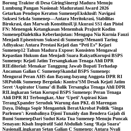
Borong Traktor di Desa Giring
Sinergi Madura Menuju
Lumbung Pangan Nasional: Maduratani Award 2026
Getarkan Pendopo Keraton Sumenep
Eksklusif: Navigasi
Suksesi Sekda Sumenep—Antara Meritokrasi, Stabilitas
Birokrasi, dan Marwah Konstitusi
Uji Akurasi SS1 dan Pistol
FN: Menengok Ketangkasan Menembak Prajurit Kodim
Sumenep
Dialektika Keberlanjutan: Mengapa Nia Kurnia Fauzi
Menjadi Episentrum Suksesi di Sumenep?
Menanti Taring
Adhyaksa: Antara Prestasi Kejati dan “Peti Es” Kejari
Sumenep
12 Tahun Madura Expose: Konsisten Mengawal
Kepastian Hukum dan Menjadi Suara Rakyat
Korupsi BSPS
Sumenep: Kejati Jatim Tersangkakan Tenaga Ahli DPR
RI
Editorial: Menakar Tanggung Jawab Bupati Terhadap
Ancaman Galian C Sumenep
Skandal BSPS Sumenep:
Mengurai Peran AHS dan Bayang-bayang Anggota DPR RI
SR
Publik Sumenep Bergolak: Kontra’SM Desak Kejati Jatim
Seret ‘Aspirator Utama’ di Balik Tersangka Tenaga Ahli DPR
RI
Lingkaran Setan Korupsi BSPS Sumenep: Peran Tenaga
Ahli DPR RI Terbongkar, Alur ‘Upeti’ Aspirasi Kian
Terang
Xpander Seruduk Warung dan PKL di Marengan
Daya, Diduga Sopir Mengantuk Berat
Akrobat Politik ‘Singa
Parlemen’: Kembalinya Djoni Tunaidy dan Bendera Gajah di
Bumi Sumenep
Dari Sudut Kota Tua Sumenep Menuju Puncak
Senayan: Kisah Inspiratif Said Abdullah Sang ‘Raja Suara’
Nasional
Lingkaran Setan Galian C Sumenep: Antara Nyali