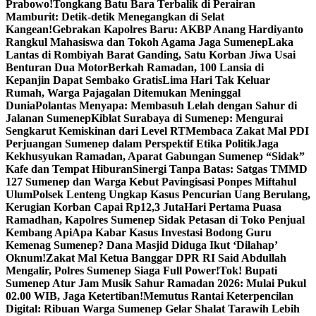
Prabowo!
Tongkang Batu Bara Terbalik di Perairan
Mamburit: Detik-detik Menegangkan di Selat
Kangean!
Gebrakan Kapolres Baru: AKBP Anang Hardiyanto
Rangkul Mahasiswa dan Tokoh Agama Jaga Sumenep
Laka
Lantas di Rombiyah Barat Ganding, Satu Korban Jiwa Usai
Benturan Dua Motor
Berkah Ramadan, 100 Lansia di
Kepanjin Dapat Sembako Gratis
Lima Hari Tak Keluar
Rumah, Warga Pajagalan Ditemukan Meninggal
Dunia
Polantas Menyapa: Membasuh Lelah dengan Sahur di
Jalanan Sumenep
Kiblat Surabaya di Sumenep: Mengurai
Sengkarut Kemiskinan dari Level RT
Membaca Zakat Mal PDI
Perjuangan Sumenep dalam Perspektif Etika Politik
Jaga
Kekhusyukan Ramadan, Aparat Gabungan Sumenep “Sidak”
Kafe dan Tempat Hiburan
Sinergi Tanpa Batas: Satgas TMMD
127 Sumenep dan Warga Kebut Pavingisasi Ponpes Miftahul
Ulum
Polsek Lenteng Ungkap Kasus Pencurian Uang Berulang,
Kerugian Korban Capai Rp12,3 Juta
Hari Pertama Puasa
Ramadhan, Kapolres Sumenep Sidak Petasan di Toko Penjual
Kembang Api
Apa Kabar Kasus Investasi Bodong Guru
Kemenag Sumenep? Dana Masjid Diduga Ikut ‘Dilahap’
Oknum!
Zakat Mal Ketua Banggar DPR RI Said Abdullah
Mengalir, Polres Sumenep Siaga Full Power!
Tok! Bupati
Sumenep Atur Jam Musik Sahur Ramadan 2026: Mulai Pukul
02.00 WIB, Jaga Ketertiban!
Memutus Rantai Keterpencilan
Digital: Ribuan Warga Sumenep Gelar Shalat Tarawih Lebih