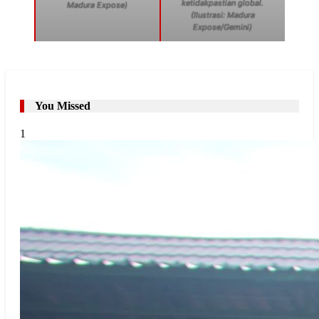
ketidakpastian global.
Madura Expose)
(Ilustrasi: Madura
Expose/Gemini)
You Missed
1