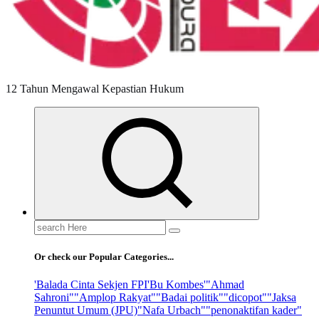
12 Tahun Mengawal Kepastian Hukum
Search
for:
Or check our Popular Categories...
'Balada Cinta Sekjen FPI
'Bu Kombes'
"Ahmad
Sahroni"
"Amplop Rakyat"
"Badai politik"
"dicopot"
"Jaksa
Penuntut Umum (JPU)
"Nafa Urbach"
"penonaktifan kader"