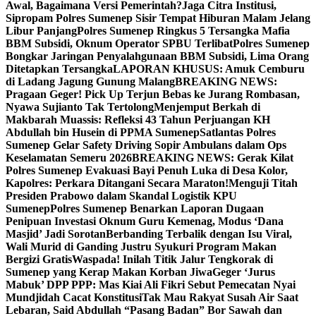
Awal, Bagaimana Versi Pemerintah?
Jaga Citra Institusi,
Sipropam Polres Sumenep Sisir Tempat Hiburan Malam Jelang
Libur Panjang
Polres Sumenep Ringkus 5 Tersangka Mafia
BBM Subsidi, Oknum Operator SPBU Terlibat
Polres Sumenep
Bongkar Jaringan Penyalahgunaan BBM Subsidi, Lima Orang
Ditetapkan Tersangka
LAPORAN KHUSUS: Amuk Cemburu
di Ladang Jagung Gunung Malang
BREAKING NEWS:
Pragaan Geger! Pick Up Terjun Bebas ke Jurang Rombasan,
Nyawa Sujianto Tak Tertolong
Menjemput Berkah di
Makbarah Muassis: Refleksi 43 Tahun Perjuangan KH
Abdullah bin Husein di PPMA Sumenep
Satlantas Polres
Sumenep Gelar Safety Driving Sopir Ambulans dalam Ops
Keselamatan Semeru 2026
BREAKING NEWS: Gerak Kilat
Polres Sumenep Evakuasi Bayi Penuh Luka di Desa Kolor,
Kapolres: Perkara Ditangani Secara Maraton!
Menguji Titah
Presiden Prabowo dalam Skandal Logistik KPU
Sumenep
Polres Sumenep Benarkan Laporan Dugaan
Penipuan Investasi Oknum Guru Kemenag, Modus ‘Dana
Masjid’ Jadi Sorotan
Berbanding Terbalik dengan Isu Viral,
Wali Murid di Ganding Justru Syukuri Program Makan
Bergizi Gratis
Waspada! Inilah Titik Jalur Tengkorak di
Sumenep yang Kerap Makan Korban Jiwa
Geger ‘Jurus
Mabuk’ DPP PPP: Mas Kiai Ali Fikri Sebut Pemecatan Nyai
Mundjidah Cacat Konstitusi
Tak Mau Rakyat Susah Air Saat
Lebaran, Said Abdullah “Pasang Badan” Bor Sawah dan