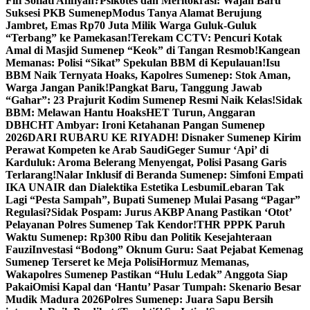
Fifi Sofiati Afifiyah?
Psikotes dan Meritokrasi: Wajah Baru
Suksesi PKB Sumenep
Modus Tanya Alamat Berujung
Jambret, Emas Rp70 Juta Milik Warga Guluk-Guluk
“Terbang” ke Pamekasan!
Terekam CCTV: Pencuri Kotak
Amal di Masjid Sumenep “Keok” di Tangan Resmob!
Kangean
Memanas: Polisi “Sikat” Spekulan BBM di Kepulauan!
Isu
BBM Naik Ternyata Hoaks, Kapolres Sumenep: Stok Aman,
Warga Jangan Panik!
Pangkat Baru, Tanggung Jawab
“Gahar”: 23 Prajurit Kodim Sumenep Resmi Naik Kelas!
Sidak
BBM: Melawan Hantu Hoaks
HET Turun, Anggaran
DBHCHT Ambyar: Ironi Ketahanan Pangan Sumenep
2026
DARI RUBARU KE RIYADH! Disnaker Sumenep Kirim
Perawat Kompeten ke Arab Saudi
Geger Sumur ‘Api’ di
Karduluk: Aroma Belerang Menyengat, Polisi Pasang Garis
Terlarang!
Nalar Inklusif di Beranda Sumenep: Simfoni Empati
IKA UNAIR dan Dialektika Estetika Lesbumi
Lebaran Tak
Lagi “Pesta Sampah”, Bupati Sumenep Mulai Pasang “Pagar”
Regulasi?
Sidak Pospam: Jurus AKBP Anang Pastikan ‘Otot’
Pelayanan Polres Sumenep Tak Kendor!
THR PPPK Paruh
Waktu Sumenep: Rp300 Ribu dan Politik Kesejahteraan
Fauzi
Investasi “Bodong” Oknum Guru: Saat Pejabat Kemenag
Sumenep Terseret ke Meja Polisi
Hormuz Memanas,
Wakapolres Sumenep Pastikan “Hulu Ledak” Anggota Siap
Pakai
Omisi Kapal dan ‘Hantu’ Pasar Tumpah: Skenario Besar
Mudik Madura 2026
Polres Sumenep: Juara Sapu Bersih