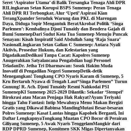
Seret ‘Aspirator Utama’ di Balik Tersangka Tenaga Ahli DPR
RI
Lingkaran Setan Korupsi BSPS Sumenep: Peran Tenaga
Ahli DPR RI Terbongkar, Alur ‘Upeti’ Aspirasi Kian
Terang
Xpander Seruduk Warung dan PKL di Marengan
Daya, Diduga Sopir Mengantuk Berat
Akrobat Politik ‘Singa
Parlemen’: Kembalinya Djoni Tunaidy dan Bendera Gajah di
Bumi Sumenep
Dari Sudut Kota Tua Sumenep Menuju Puncak
Senayan: Kisah Inspiratif Said Abdullah Sang ‘Raja Suara’
Nasional
Lingkaran Setan Galian C Sumenep: Antara Nyali
Aktivis, Prosedur Hukum, dan Kelestarian yang
Digadaikan
Dedikasi Tanpa Cacat: Kapolres Sumenep
Anugerahkan Satyalancana Pengabdian bagi Personel
Teladan
Dr. Jetha Tri Dharmawan: Sosok Hakim Muda
Inovatif di Pengadilan Negeri Sumenep
Detik-detik
Menegangkan! Tongkang CPO Nyaris Karam di Sumenep, 5
Kru Bertaruh Nyawa di Tengah Laut
“Singa Parlemen” Turun
Gunung! R. Ach. Djoni Tunaidy Resmi Nahkodai PSI
Sumenep
KI Sumenep 2025-2029 Dilantik: Sekadar ‘Stempel’
Birokrasi atau Macan Penjaga Hak Rakyat?
Ayam Teriyaki
hingga Tahu Fantasi: Intip Mewahnya Menu Makan Bergizi
Gratis yang Dikawal Babinsa Manding
Mutasi Besar-besaran
Polres Sumenep: Kasat Lantas hingga Kapolsek Berganti, Ini
Daftar Lengkapnya
Tongkang Muatan CPO Bocor di Perairan
Giliyang Sumenep, 5 Awak Nyaris Tenggelam
Mangkir dari
RDP DPRD Sumenep, Komitmen SKK Migas Dipertanyakan