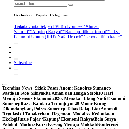
Search
for:
Or check our Popular Categories...
'Balada Cinta Sekjen FPI
'Bu Kombes'
"Ahmad
Sahroni"
"Amplop Rakyat"
"Badai politik"
"dicopot"
"Jaksa
Penuntut Umum (JPU)
"Nafa Urbach"
"penonaktifan kader"
Subscribe
Trending News:
Sidak Pasar Anom: Kapolres Sumenep
Pastikan Stok Minyakita Aman dan Harga Stabil
10 Hari
Menuju Sensus Ekonomi 2026: Menakar Ulang Nadi Ekonomi
Sumenep
Razia Bandara Trunojoyo: 48 Motor Brong
Dikandangkan, Polres Sumenep Tebas Balap Liar
Anomali
Regulasi di Tapakerbau: Hegemoni Modal vs Kedaulatan
Ekologi
Jurus Fajar ‘Kepung’ Ekonomi Rakyat
Bela Surya
Paloh di Madura
Kursi Kosong Menuju Makkah
Konferensi