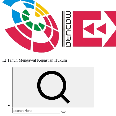
12 Tahun Mengawal Kepastian Hukum
Search
for: