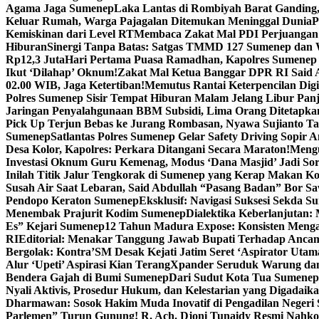
Agama Jaga Sumenep
Laka Lantas di Rombiyah Barat Ganding
Keluar Rumah, Warga Pajagalan Ditemukan Meninggal Dunia
P
Kemiskinan dari Level RT
Membaca Zakat Mal PDI Perjuangan S
Hiburan
Sinergi Tanpa Batas: Satgas TMMD 127 Sumenep dan W
Rp12,3 Juta
Hari Pertama Puasa Ramadhan, Kapolres Sumenep 
Ikut ‘Dilahap’ Oknum!
Zakat Mal Ketua Banggar DPR RI Said A
02.00 WIB, Jaga Ketertiban!
Memutus Rantai Keterpencilan Dig
Polres Sumenep Sisir Tempat Hiburan Malam Jelang Libur Pan
Jaringan Penyalahgunaan BBM Subsidi, Lima Orang Ditetapka
Pick Up Terjun Bebas ke Jurang Rombasan, Nyawa Sujianto Ta
Sumenep
Satlantas Polres Sumenep Gelar Safety Driving Sopir
Desa Kolor, Kapolres: Perkara Ditangani Secara Maraton!
Mengu
Investasi Oknum Guru Kemenag, Modus ‘Dana Masjid’ Jadi So
Inilah Titik Jalur Tengkorak di Sumenep yang Kerap Makan K
Susah Air Saat Lebaran, Said Abdullah “Pasang Badan” Bor Sa
Pendopo Keraton Sumenep
Eksklusif: Navigasi Suksesi Sekda S
Menembak Prajurit Kodim Sumenep
Dialektika Keberlanjutan:
Es” Kejari Sumenep
12 Tahun Madura Expose: Konsisten Meng
RI
Editorial: Menakar Tanggung Jawab Bupati Terhadap Anca
Bergolak: Kontra’SM Desak Kejati Jatim Seret ‘Aspirator Utam
Alur ‘Upeti’ Aspirasi Kian Terang
Xpander Seruduk Warung dan
Bendera Gajah di Bumi Sumenep
Dari Sudut Kota Tua Sumenep 
Nyali Aktivis, Prosedur Hukum, dan Kelestarian yang Digadaik
Dharmawan: Sosok Hakim Muda Inovatif di Pengadilan Negeri
Parlemen” Turun Gunung! R. Ach. Djoni Tunaidy Resmi Nahk