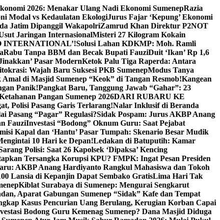
Ekonomi 2026: Menakar Ulang Nadi Ekonomi Sumenep
Razia
ni Modal vs Kedaulatan Ekologi
Jurus Fajar ‘Kepung’ Ekonomi
da Jatim Dipanggil Wakapolri
Zamrud Khan Direktur P2NOT
 Usut Jaringan Internasional
Misteri 27 Kilogram Kokain
 INTERNATIONAL’!
Solusi Lahan KDKMP: Moh. Ramli
a
Rabu Tanpa BBM dan Becak Bupati Fauzi
Duit ‘Ikan’ Rp 1,6
Jinakkan’ Pasar Modern
Ketok Palu Tiga Raperda: Antara
ritokrasi: Wajah Baru Suksesi PKB Sumenep
Modus Tanya
 Amal di Masjid Sumenep “Keok” di Tangan Resmob!
Kangean
ngan Panik!
Pangkat Baru, Tanggung Jawab “Gahar”: 23
Ketahanan Pangan Sumenep 2026
DARI RUBARU KE
, Polisi Pasang Garis Terlarang!
Nalar Inklusif di Beranda
ai Pasang “Pagar” Regulasi?
Sidak Pospam: Jurus AKBP Anang
n Fauzi
Investasi “Bodong” Oknum Guru: Saat Pejabat
misi Kapal dan ‘Hantu’ Pasar Tumpah: Skenario Besar Mudik
engintai 10 Hari ke Depan!
Ledakan di Batuputih: Kamar
arang Polisi: Saat 26 Kapolsek ‘Dipaksa’ Kencing
tapkan Tersangka Korupsi KPU? FMPK: Ingat Pesan Presiden
Baru: AKBP Anang Hardiyanto Rangkul Mahasiswa dan Tokoh
00 Lansia di Kepanjin Dapat Sembako Gratis
Lima Hari Tak
menep
Kiblat Surabaya di Sumenep: Mengurai Sengkarut
dan, Aparat Gabungan Sumenep “Sidak” Kafe dan Tempat
ngkap Kasus Pencurian Uang Berulang, Kerugian Korban Capai
nvestasi Bodong Guru Kemenag Sumenep? Dana Masjid Diduga