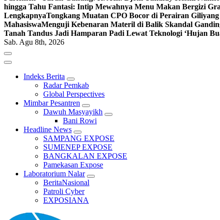
hingga Tahu Fantasi: Intip Mewahnya Menu Makan Bergizi Gra
Lengkapnya
Tongkang Muatan CPO Bocor di Perairan Giliyang
Mahasiswa
Menguji Kebenaran Materil di Balik Skandal Gandin
Tanah Tandus Jadi Hamparan Padi Lewat Teknologi ‘Hujan Bu
Sab. Agu 8th, 2026
Indeks Berita
Radar Pemkab
Global Perspectives
Mimbar Pesantren
Dawuh Masyayikh
Bani Rowi
Headline News
SAMPANG EXPOSE
SUMENEP EXPOSE
BANGKALAN EXPOSE
Pamekasan Expose
Laboratorium Nalar
BeritaNasional
Patroli Cyber
EXPOSIANA