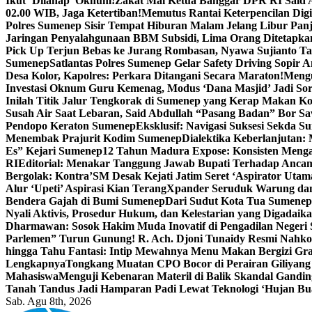
Ikut ‘Dilahap’ Oknum!
Zakat Mal Ketua Banggar DPR RI Said A
02.00 WIB, Jaga Ketertiban!
Memutus Rantai Keterpencilan Dig
Polres Sumenep Sisir Tempat Hiburan Malam Jelang Libur Pan
Jaringan Penyalahgunaan BBM Subsidi, Lima Orang Ditetapka
Pick Up Terjun Bebas ke Jurang Rombasan, Nyawa Sujianto Ta
Sumenep
Satlantas Polres Sumenep Gelar Safety Driving Sopir
Desa Kolor, Kapolres: Perkara Ditangani Secara Maraton!
Mengu
Investasi Oknum Guru Kemenag, Modus ‘Dana Masjid’ Jadi So
Inilah Titik Jalur Tengkorak di Sumenep yang Kerap Makan K
Susah Air Saat Lebaran, Said Abdullah “Pasang Badan” Bor Sa
Pendopo Keraton Sumenep
Eksklusif: Navigasi Suksesi Sekda S
Menembak Prajurit Kodim Sumenep
Dialektika Keberlanjutan:
Es” Kejari Sumenep
12 Tahun Madura Expose: Konsisten Meng
RI
Editorial: Menakar Tanggung Jawab Bupati Terhadap Anca
Bergolak: Kontra’SM Desak Kejati Jatim Seret ‘Aspirator Utam
Alur ‘Upeti’ Aspirasi Kian Terang
Xpander Seruduk Warung dan
Bendera Gajah di Bumi Sumenep
Dari Sudut Kota Tua Sumenep 
Nyali Aktivis, Prosedur Hukum, dan Kelestarian yang Digadaik
Dharmawan: Sosok Hakim Muda Inovatif di Pengadilan Negeri
Parlemen” Turun Gunung! R. Ach. Djoni Tunaidy Resmi Nahk
hingga Tahu Fantasi: Intip Mewahnya Menu Makan Bergizi Gra
Lengkapnya
Tongkang Muatan CPO Bocor di Perairan Giliyang
Mahasiswa
Menguji Kebenaran Materil di Balik Skandal Gandin
Tanah Tandus Jadi Hamparan Padi Lewat Teknologi ‘Hujan Bu
Sab. Agu 8th, 2026