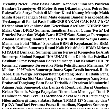
Skip
Trending News:
Sidak Pasar Anom: Kapolres Sumenep Pastikan
to
Bandara Trunojoyo: 48 Motor Brong Dikandangkan, Polres Su
content
Rakyat
Bela Surya Paloh di Madura
Kursi Kosong Menuju Mak
Minta Aparat Jangan Main Mata dengan Bandar Narkoba
Miste
Terdampar di Pantai Pasir Putih
GEBRAKAN CAK FAUZI: G
Kedepankan Mekanisme dan Ketertiban Aset
Ironi KDKMP Sumen
Miliar Cair: DPRD Sumenep Ingatkan Jangan Cuma ‘Pesta’ Lel
Proteksi Pasar dan Wajah Baru BUMD
Satu-Satunya Perempuan 
Alamat Berujung Jambret, Emas Rp70 Juta Milik Warga Guluk
Memanas: Polisi “Sikat” Spekulan BBM di Kepulauan!
Isu BBM 
Prajurit Kodim Sumenep Resmi Naik Kelas!
Sidak BBM: Melaw
RIYADH! Disnaker Sumenep Kirim Perawat Kompeten ke Arab
Sumenep: Simfoni Empati IKA UNAIR dan Dialektika Estetika
Pastikan ‘Otot’ Pelayanan Polres Sumenep Tak Kendor!
THR PPP
Kemenag Sumenep Terseret ke Meja Polisi
Hormuz Memanas, Wak
Madura 2026
Polres Sumenep: Juara Sapu Bersih internal, Raih 
Jebol, Dua Warga Terkapar
Batang-Batang Steril: Di Balik Pe
Mendadak
Dua Sisi Mata Uang di Tribrata Sumenep: Yang Setia
Prabowo!
Tongkang Batu Bara Terbalik di Perairan Mamburit: 
Agama Jaga Sumenep
Laka Lantas di Rombiyah Barat Ganding
Keluar Rumah, Warga Pajagalan Ditemukan Meninggal Dunia
P
Kemiskinan dari Level RT
Membaca Zakat Mal PDI Perjuangan S
Hiburan
Sinergi Tanpa Batas: Satgas TMMD 127 Sumenep dan W
Rp12,3 Juta
Hari Pertama Puasa Ramadhan, Kapolres Sumenep 