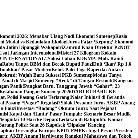
Ekonomi 2026: Menakar Ulang Nadi Ekonomi Sumenep
Razia
ni Modal vs Kedaulatan Ekologi
Jurus Fajar ‘Kepung’ Ekonomi
da Jatim Dipanggil Wakapolri
Zamrud Khan Direktur P2NOT
 Usut Jaringan Internasional
Misteri 27 Kilogram Kokain
 INTERNATIONAL’!
Solusi Lahan KDKMP: Moh. Ramli
a
Rabu Tanpa BBM dan Becak Bupati Fauzi
Duit ‘Ikan’ Rp 1,6
Jinakkan’ Pasar Modern
Ketok Palu Tiga Raperda: Antara
ritokrasi: Wajah Baru Suksesi PKB Sumenep
Modus Tanya
 Amal di Masjid Sumenep “Keok” di Tangan Resmob!
Kangean
ngan Panik!
Pangkat Baru, Tanggung Jawab “Gahar”: 23
Ketahanan Pangan Sumenep 2026
DARI RUBARU KE
, Polisi Pasang Garis Terlarang!
Nalar Inklusif di Beranda
ai Pasang “Pagar” Regulasi?
Sidak Pospam: Jurus AKBP Anang
n Fauzi
Investasi “Bodong” Oknum Guru: Saat Pejabat
misi Kapal dan ‘Hantu’ Pasar Tumpah: Skenario Besar Mudik
engintai 10 Hari ke Depan!
Ledakan di Batuputih: Kamar
arang Polisi: Saat 26 Kapolsek ‘Dipaksa’ Kencing
tapkan Tersangka Korupsi KPU? FMPK: Ingat Pesan Presiden
Baru: AKBP Anang Hardiyanto Rangkul Mahasiswa dan Tokoh