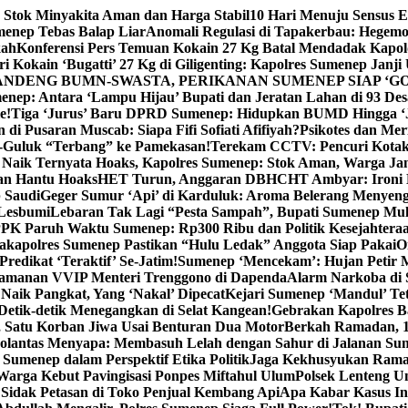
 Stok Minyakita Aman dan Harga Stabil
10 Hari Menuju Sensus 
menep Tebas Balap Liar
Anomali Regulasi di Tapakerbau: Hegemo
kah
Konferensi Pers Temuan Kokain 27 Kg Batal Mendadak Kapol
ri Kokain ‘Bugatti’ 27 Kg di Giligenting: Kapolres Sumenep Janji
ANDENG BUMN-SWASTA, PERIKANAN SUMENEP SIAP ‘GO
ep: Antara ‘Lampu Hijau’ Bupati dan Jeratan Lahan di 93 Des
e!
Tiga ‘Jurus’ Baru DPRD Sumenep: Hidupkan BUMD Hingga ‘
di Pusaran Muscab: Siapa Fifi Sofiati Afifiyah?
Psikotes dan Me
-Guluk “Terbang” ke Pamekasan!
Terekam CCTV: Pencuri Kotak
Naik Ternyata Hoaks, Kapolres Sumenep: Stok Aman, Warga Ja
an Hantu Hoaks
HET Turun, Anggaran DBHCHT Ambyar: Ironi 
 Saudi
Geger Sumur ‘Api’ di Karduluk: Aroma Belerang Menyengat
 Lesbumi
Lebaran Tak Lagi “Pesta Sampah”, Bupati Sumenep Mul
K Paruh Waktu Sumenep: Rp300 Ribu dan Politik Kesejahteraa
apolres Sumenep Pastikan “Hulu Ledak” Anggota Siap Pakai
O
Predikat ‘Teraktif’ Se-Jatim!
Sumenep ‘Mencekam’: Hujan Petir M
ngamanan VVIP Menteri Trenggono di Dapenda
Alarm Narkoba di S
 Naik Pangkat, Yang ‘Nakal’ Dipecat
Kejari Sumenep ‘Mandul’ Te
Detik-detik Menegangkan di Selat Kangean!
Gebrakan Kapolres 
, Satu Korban Jiwa Usai Benturan Dua Motor
Berkah Ramadan, 1
olantas Menyapa: Membasuh Lelah dengan Sahur di Jalanan Su
umenep dalam Perspektif Etika Politik
Jaga Kekhusyukan Rama
arga Kebut Pavingisasi Ponpes Miftahul Ulum
Polsek Lenteng U
Sidak Petasan di Toko Penjual Kembang Api
Apa Kabar Kasus I