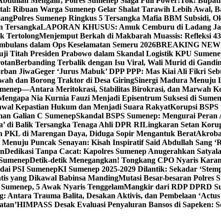
bdullah Mengalir, Polres Sumenep Siaga Full Power!
Tok! Bupat
ital: Ribuan Warga Sumenep Gelar Shalat Tarawih Lebih Awal, 
jang
Polres Sumenep Ringkus 5 Tersangka Mafia BBM Subsidi, O
n Tersangka
LAPORAN KHUSUS: Amuk Cemburu di Ladang Ja
k Tertolong
Menjemput Berkah di Makbarah Muassis: Refleksi 4
 Ambulans dalam Ops Keselamatan Semeru 2026
BREAKING NEWS: G
ji Titah Presiden Prabowo dalam Skandal Logistik KPU Sumen
rotan
Berbanding Terbalik dengan Isu Viral, Wali Murid di Gandi
orban Jiwa
Geger ‘Jurus Mabuk’ DPP PPP: Mas Kiai Ali Fikri Seb
wah dan Borong Traktor di Desa Giring
Sinergi Madura Menuju 
umenep—Antara Meritokrasi, Stabilitas Birokrasi, dan Marwah Ko
 Mengapa Nia Kurnia Fauzi Menjadi Episentrum Suksesi di Sume
awal Kepastian Hukum dan Menjadi Suara Rakyat
Korupsi BSPS 
man Galian C Sumenep
Skandal BSPS Sumenep: Mengurai Peran
a’ di Balik Tersangka Tenaga Ahli DPR RI
Lingkaran Setan Koru
 PKL di Marengan Daya, Diduga Sopir Mengantuk Berat
Akrobat
Menuju Puncak Senayan: Kisah Inspiratif Said Abdullah Sang ‘R
an
Dedikasi Tanpa Cacat: Kapolres Sumenep Anugerahkan Satyala
 Sumenep
Detik-detik Menegangkan! Tongkang CPO Nyaris Karam
odai PSI Sumenep
KI Sumenep 2025-2029 Dilantik: Sekadar ‘Stem
tis yang Dikawal Babinsa Manding
Mutasi Besar-besaran Polres S
 Sumenep, 5 Awak Nyaris Tenggelam
Mangkir dari RDP DPRD Su
g: Antara Trauma Balita, Desakan Aktivis, dan Pembelaan ‘Actus
atan’
HIMPASS Desak Evaluasi Penyaluran Bansos di Sapeken: 