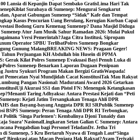
00 Lansia di Kepanjin Dapat Sembako Gratis
Lima Hari Tak
menep
Kiblat Surabaya di Sumenep: Mengurai Sengkarut
dan, Aparat Gabungan Sumenep “Sidak” Kafe dan Tempat
ngkap Kasus Pencurian Uang Berulang, Kerugian Korban Capai
nvestasi Bodong Guru Kemenag Sumenep? Dana Masjid Diduga
i Sumenep Atur Jam Musik Sahur Ramadan 2026: Mulai Pukul
Bagaimana Versi Pemerintah?
Jaga Citra Institusi, Sipropam
knum Operator SPBU Terlibat
Polres Sumenep Bongkar
gung Gunung Malang
BREAKING NEWS: Pragaan Geger!
3 Tahun Perjuangan KH Abdullah bin Husein di PPMA
erak Kilat Polres Sumenep Evakuasi Bayi Penuh Luka di
ep
Polres Sumenep Benarkan Laporan Dugaan Penipuan
ng Justru Syukuri Program Makan Bergizi Gratis
Waspada!
ut Pemecatan Nyai Mundjidah Cacat Konstitusi
Tak Mau Rakyat
Lumbung Pangan Nasional: Maduratani Award 2026 Getarkan
nstitusi
Uji Akurasi SS1 dan Pistol FN: Menengok Ketangkasan
nep?
Menanti Taring Adhyaksa: Antara Prestasi Kejati dan “Peti
Sumenep: Kejati Jatim Tersangkakan Tenaga Ahli DPR
 AHS dan Bayang-bayang Anggota DPR RI SR
Publik Sumenep
psi BSPS Sumenep: Peran Tenaga Ahli DPR RI Terbongkar,
 Politik ‘Singa Parlemen’: Kembalinya Djoni Tunaidy dan
aja Suara’ Nasional
Lingkaran Setan Galian C Sumenep: Antara
ncana Pengabdian bagi Personel Teladan
Dr. Jetha Tri
 di Sumenep, 5 Kru Bertaruh Nyawa di Tengah Laut
“Singa
pel’ Birokrasi atau Macan Penjaga Hak Rakyat?
Ayam Teriyaki