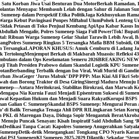
, Satu Korban Jiwa Usai Benturan Dua Motor
Berkah Ramadan, 1
olantas Menyapa: Membasuh Lelah dengan Sahur di Jalanan Su
umenep dalam Perspektif Etika Politik
Jaga Kekhusyukan Rama
arga Kebut Pavingisasi Ponpes Miftahul Ulum
Polsek Lenteng U
Sidak Petasan di Toko Penjual Kembang Api
Apa Kabar Kasus I
bdullah Mengalir, Polres Sumenep Siaga Full Power!
Tok! Bupat
ital: Ribuan Warga Sumenep Gelar Shalat Tarawih Lebih Awal, 
jang
Polres Sumenep Ringkus 5 Tersangka Mafia BBM Subsidi, O
n Tersangka
LAPORAN KHUSUS: Amuk Cemburu di Ladang Ja
k Tertolong
Menjemput Berkah di Makbarah Muassis: Refleksi 4
 Ambulans dalam Ops Keselamatan Semeru 2026
BREAKING NEWS: G
ji Titah Presiden Prabowo dalam Skandal Logistik KPU Sumen
rotan
Berbanding Terbalik dengan Isu Viral, Wali Murid di Gandi
orban Jiwa
Geger ‘Jurus Mabuk’ DPP PPP: Mas Kiai Ali Fikri Seb
wah dan Borong Traktor di Desa Giring
Sinergi Madura Menuju 
umenep—Antara Meritokrasi, Stabilitas Birokrasi, dan Marwah Ko
 Mengapa Nia Kurnia Fauzi Menjadi Episentrum Suksesi di Sume
awal Kepastian Hukum dan Menjadi Suara Rakyat
Korupsi BSPS 
man Galian C Sumenep
Skandal BSPS Sumenep: Mengurai Peran
a’ di Balik Tersangka Tenaga Ahli DPR RI
Lingkaran Setan Koru
 PKL di Marengan Daya, Diduga Sopir Mengantuk Berat
Akrobat
Menuju Puncak Senayan: Kisah Inspiratif Said Abdullah Sang ‘R
an
Dedikasi Tanpa Cacat: Kapolres Sumenep Anugerahkan Satyala
 Sumenep
Detik-detik Menegangkan! Tongkang CPO Nyaris Karam
odai PSI Sumenep
KI Sumenep 2025-2029 Dilantik: Sekadar ‘Stem