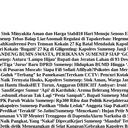
 Stok Minyakita Aman dan Harga Stabil
10 Hari Menuju Sensus 
menep Tebas Balap Liar
Anomali Regulasi di Tapakerbau: Hegemo
kah
Konferensi Pers Temuan Kokain 27 Kg Batal Mendadak Kapol
ri Kokain ‘Bugatti’ 27 Kg di Giligenting: Kapolres Sumenep Janji
ANDENG BUMN-SWASTA, PERIKANAN SUMENEP SIAP ‘GO
ep: Antara ‘Lampu Hijau’ Bupati dan Jeratan Lahan di 93 Des
e!
Tiga ‘Jurus’ Baru DPRD Sumenep: Hidupkan BUMD Hingga ‘
di Pusaran Muscab: Siapa Fifi Sofiati Afifiyah?
Psikotes dan Me
-Guluk “Terbang” ke Pamekasan!
Terekam CCTV: Pencuri Kotak
Naik Ternyata Hoaks, Kapolres Sumenep: Stok Aman, Warga Ja
an Hantu Hoaks
HET Turun, Anggaran DBHCHT Ambyar: Ironi 
 Saudi
Geger Sumur ‘Api’ di Karduluk: Aroma Belerang Menyengat
 Lesbumi
Lebaran Tak Lagi “Pesta Sampah”, Bupati Sumenep Mul
K Paruh Waktu Sumenep: Rp300 Ribu dan Politik Kesejahteraa
apolres Sumenep Pastikan “Hulu Ledak” Anggota Siap Pakai
O
Predikat ‘Teraktif’ Se-Jatim!
Sumenep ‘Mencekam’: Hujan Petir M
ngamanan VVIP Menteri Trenggono di Dapenda
Alarm Narkoba di S
 Naik Pangkat, Yang ‘Nakal’ Dipecat
Kejari Sumenep ‘Mandul’ Te
Detik-detik Menegangkan di Selat Kangean!
Gebrakan Kapolres 