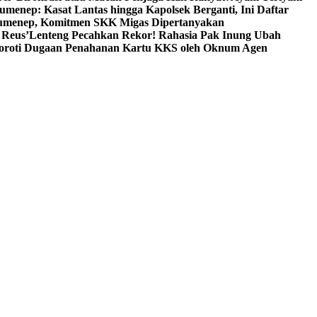
umenep: Kasat Lantas hingga Kapolsek Berganti, Ini Daftar
menep, Komitmen SKK Migas Dipertanyakan
 Reus’
Lenteng Pecahkan Rekor! Rahasia Pak Inung Ubah
Soroti Dugaan Penahanan Kartu KKS oleh Oknum Agen