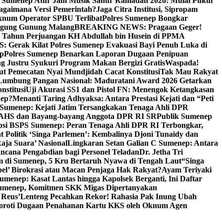
i Sumenep Atur Jam Musik Sahur Ramadan 2026: Mulai Pukul
Bagaimana Versi Pemerintah?
Jaga Citra Institusi, Sipropam
knum Operator SPBU Terlibat
Polres Sumenep Bongkar
gung Gunung Malang
BREAKING NEWS: Pragaan Geger!
3 Tahun Perjuangan KH Abdullah bin Husein di PPMA
erak Kilat Polres Sumenep Evakuasi Bayi Penuh Luka di
ep
Polres Sumenep Benarkan Laporan Dugaan Penipuan
ng Justru Syukuri Program Makan Bergizi Gratis
Waspada!
ut Pemecatan Nyai Mundjidah Cacat Konstitusi
Tak Mau Rakyat
Lumbung Pangan Nasional: Maduratani Award 2026 Getarkan
nstitusi
Uji Akurasi SS1 dan Pistol FN: Menengok Ketangkasan
nep?
Menanti Taring Adhyaksa: Antara Prestasi Kejati dan “Peti
Sumenep: Kejati Jatim Tersangkakan Tenaga Ahli DPR
 AHS dan Bayang-bayang Anggota DPR RI SR
Publik Sumenep
psi BSPS Sumenep: Peran Tenaga Ahli DPR RI Terbongkar,
 Politik ‘Singa Parlemen’: Kembalinya Djoni Tunaidy dan
aja Suara’ Nasional
Lingkaran Setan Galian C Sumenep: Antara
ncana Pengabdian bagi Personel Teladan
Dr. Jetha Tri
 di Sumenep, 5 Kru Bertaruh Nyawa di Tengah Laut
“Singa
pel’ Birokrasi atau Macan Penjaga Hak Rakyat?
Ayam Teriyaki
umenep: Kasat Lantas hingga Kapolsek Berganti, Ini Daftar
menep, Komitmen SKK Migas Dipertanyakan
 Reus’
Lenteng Pecahkan Rekor! Rahasia Pak Inung Ubah
Soroti Dugaan Penahanan Kartu KKS oleh Oknum Agen