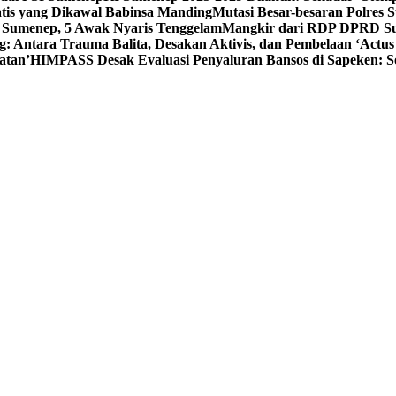
tis yang Dikawal Babinsa Manding
Mutasi Besar-besaran Polres S
 Sumenep, 5 Awak Nyaris Tenggelam
Mangkir dari RDP DPRD Su
g: Antara Trauma Balita, Desakan Aktivis, dan Pembelaan ‘Actus
atan’
HIMPASS Desak Evaluasi Penyaluran Bansos di Sapeken: 