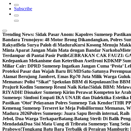
Subscribe
Trending News:
Sidak Pasar Anom: Kapolres Sumenep Pastikan
Bandara Trunojoyo: 48 Motor Brong Dikandangkan, Polres Su
Rakyat
Bela Surya Paloh di Madura
Kursi Kosong Menuju Mak
Minta Aparat Jangan Main Mata dengan Bandar Narkoba
Miste
Terdampar di Pantai Pasir Putih
GEBRAKAN CAK FAUZI: G
Kedepankan Mekanisme dan Ketertiban Aset
Ironi KDKMP Sumen
Miliar Cair: DPRD Sumenep Ingatkan Jangan Cuma ‘Pesta’ Lel
Proteksi Pasar dan Wajah Baru BUMD
Satu-Satunya Perempuan 
Alamat Berujung Jambret, Emas Rp70 Juta Milik Warga Guluk
Memanas: Polisi “Sikat” Spekulan BBM di Kepulauan!
Isu BBM 
Prajurit Kodim Sumenep Resmi Naik Kelas!
Sidak BBM: Melaw
RIYADH! Disnaker Sumenep Kirim Perawat Kompeten ke Arab
Sumenep: Simfoni Empati IKA UNAIR dan Dialektika Estetika
Pastikan ‘Otot’ Pelayanan Polres Sumenep Tak Kendor!
THR PPP
Kemenag Sumenep Terseret ke Meja Polisi
Hormuz Memanas, Wak
Madura 2026
Polres Sumenep: Juara Sapu Bersih internal, Raih 
Jebol, Dua Warga Terkapar
Batang-Batang Steril: Di Balik Pe
Mendadak
Dua Sisi Mata Uang di Tribrata Sumenep: Yang Setia
Prabowo!
Tongkang Batu Bara Terbalik di Perairan Mamburit: 