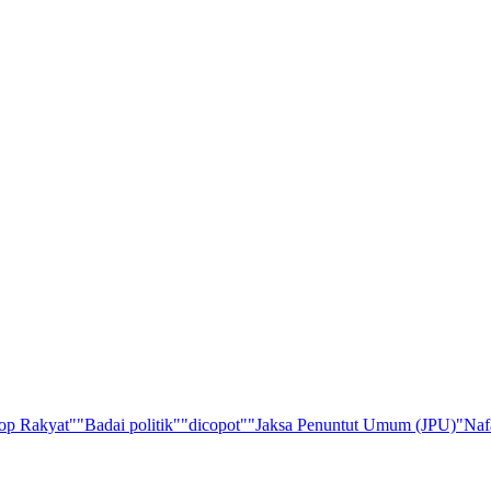
op Rakyat"
"Badai politik"
"dicopot"
"Jaksa Penuntut Umum (JPU)
"Naf