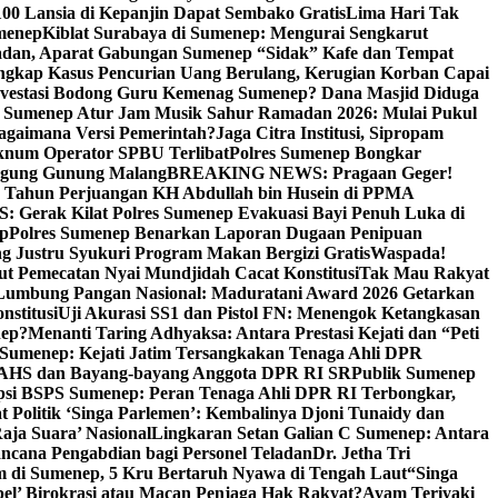
00 Lansia di Kepanjin Dapat Sembako Gratis
Lima Hari Tak
menep
Kiblat Surabaya di Sumenep: Mengurai Sengkarut
dan, Aparat Gabungan Sumenep “Sidak” Kafe dan Tempat
ngkap Kasus Pencurian Uang Berulang, Kerugian Korban Capai
nvestasi Bodong Guru Kemenag Sumenep? Dana Masjid Diduga
i Sumenep Atur Jam Musik Sahur Ramadan 2026: Mulai Pukul
Bagaimana Versi Pemerintah?
Jaga Citra Institusi, Sipropam
knum Operator SPBU Terlibat
Polres Sumenep Bongkar
gung Gunung Malang
BREAKING NEWS: Pragaan Geger!
3 Tahun Perjuangan KH Abdullah bin Husein di PPMA
erak Kilat Polres Sumenep Evakuasi Bayi Penuh Luka di
ep
Polres Sumenep Benarkan Laporan Dugaan Penipuan
ng Justru Syukuri Program Makan Bergizi Gratis
Waspada!
ut Pemecatan Nyai Mundjidah Cacat Konstitusi
Tak Mau Rakyat
Lumbung Pangan Nasional: Maduratani Award 2026 Getarkan
nstitusi
Uji Akurasi SS1 dan Pistol FN: Menengok Ketangkasan
nep?
Menanti Taring Adhyaksa: Antara Prestasi Kejati dan “Peti
Sumenep: Kejati Jatim Tersangkakan Tenaga Ahli DPR
 AHS dan Bayang-bayang Anggota DPR RI SR
Publik Sumenep
psi BSPS Sumenep: Peran Tenaga Ahli DPR RI Terbongkar,
 Politik ‘Singa Parlemen’: Kembalinya Djoni Tunaidy dan
aja Suara’ Nasional
Lingkaran Setan Galian C Sumenep: Antara
ncana Pengabdian bagi Personel Teladan
Dr. Jetha Tri
 di Sumenep, 5 Kru Bertaruh Nyawa di Tengah Laut
“Singa
pel’ Birokrasi atau Macan Penjaga Hak Rakyat?
Ayam Teriyaki