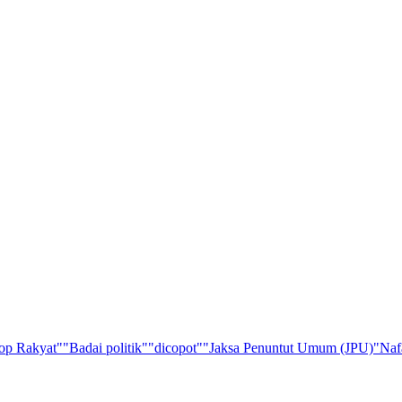
op Rakyat"
"Badai politik"
"dicopot"
"Jaksa Penuntut Umum (JPU)
"Naf