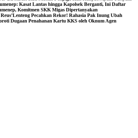
umenep: Kasat Lantas hingga Kapolsek Berganti, Ini Daftar
menep, Komitmen SKK Migas Dipertanyakan
 Reus’
Lenteng Pecahkan Rekor! Rahasia Pak Inung Ubah
Soroti Dugaan Penahanan Kartu KKS oleh Oknum Agen