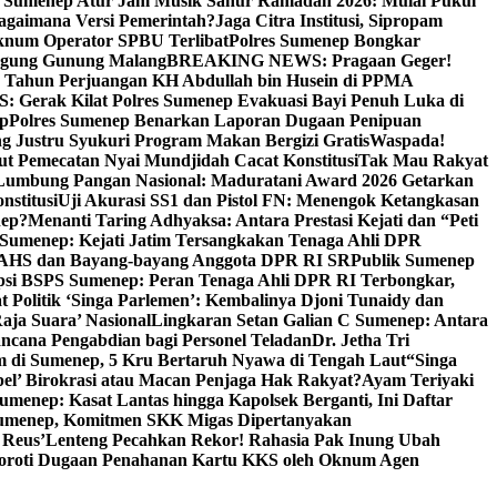
i Sumenep Atur Jam Musik Sahur Ramadan 2026: Mulai Pukul
Bagaimana Versi Pemerintah?
Jaga Citra Institusi, Sipropam
knum Operator SPBU Terlibat
Polres Sumenep Bongkar
gung Gunung Malang
BREAKING NEWS: Pragaan Geger!
3 Tahun Perjuangan KH Abdullah bin Husein di PPMA
erak Kilat Polres Sumenep Evakuasi Bayi Penuh Luka di
ep
Polres Sumenep Benarkan Laporan Dugaan Penipuan
ng Justru Syukuri Program Makan Bergizi Gratis
Waspada!
ut Pemecatan Nyai Mundjidah Cacat Konstitusi
Tak Mau Rakyat
Lumbung Pangan Nasional: Maduratani Award 2026 Getarkan
nstitusi
Uji Akurasi SS1 dan Pistol FN: Menengok Ketangkasan
nep?
Menanti Taring Adhyaksa: Antara Prestasi Kejati dan “Peti
Sumenep: Kejati Jatim Tersangkakan Tenaga Ahli DPR
 AHS dan Bayang-bayang Anggota DPR RI SR
Publik Sumenep
psi BSPS Sumenep: Peran Tenaga Ahli DPR RI Terbongkar,
 Politik ‘Singa Parlemen’: Kembalinya Djoni Tunaidy dan
aja Suara’ Nasional
Lingkaran Setan Galian C Sumenep: Antara
ncana Pengabdian bagi Personel Teladan
Dr. Jetha Tri
 di Sumenep, 5 Kru Bertaruh Nyawa di Tengah Laut
“Singa
pel’ Birokrasi atau Macan Penjaga Hak Rakyat?
Ayam Teriyaki
umenep: Kasat Lantas hingga Kapolsek Berganti, Ini Daftar
menep, Komitmen SKK Migas Dipertanyakan
 Reus’
Lenteng Pecahkan Rekor! Rahasia Pak Inung Ubah
Soroti Dugaan Penahanan Kartu KKS oleh Oknum Agen