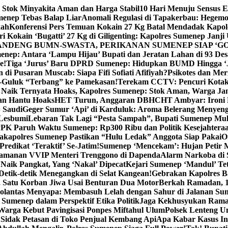
 Stok Minyakita Aman dan Harga Stabil
10 Hari Menuju Sensus 
menep Tebas Balap Liar
Anomali Regulasi di Tapakerbau: Hegemo
kah
Konferensi Pers Temuan Kokain 27 Kg Batal Mendadak Kapol
ri Kokain ‘Bugatti’ 27 Kg di Giligenting: Kapolres Sumenep Janji
ANDENG BUMN-SWASTA, PERIKANAN SUMENEP SIAP ‘GO
ep: Antara ‘Lampu Hijau’ Bupati dan Jeratan Lahan di 93 Des
e!
Tiga ‘Jurus’ Baru DPRD Sumenep: Hidupkan BUMD Hingga ‘
di Pusaran Muscab: Siapa Fifi Sofiati Afifiyah?
Psikotes dan Me
-Guluk “Terbang” ke Pamekasan!
Terekam CCTV: Pencuri Kotak
Naik Ternyata Hoaks, Kapolres Sumenep: Stok Aman, Warga Ja
an Hantu Hoaks
HET Turun, Anggaran DBHCHT Ambyar: Ironi 
 Saudi
Geger Sumur ‘Api’ di Karduluk: Aroma Belerang Menyengat
 Lesbumi
Lebaran Tak Lagi “Pesta Sampah”, Bupati Sumenep Mul
K Paruh Waktu Sumenep: Rp300 Ribu dan Politik Kesejahteraa
apolres Sumenep Pastikan “Hulu Ledak” Anggota Siap Pakai
O
Predikat ‘Teraktif’ Se-Jatim!
Sumenep ‘Mencekam’: Hujan Petir M
ngamanan VVIP Menteri Trenggono di Dapenda
Alarm Narkoba di S
 Naik Pangkat, Yang ‘Nakal’ Dipecat
Kejari Sumenep ‘Mandul’ Te
Detik-detik Menegangkan di Selat Kangean!
Gebrakan Kapolres 
, Satu Korban Jiwa Usai Benturan Dua Motor
Berkah Ramadan, 1
olantas Menyapa: Membasuh Lelah dengan Sahur di Jalanan Su
umenep dalam Perspektif Etika Politik
Jaga Kekhusyukan Rama
arga Kebut Pavingisasi Ponpes Miftahul Ulum
Polsek Lenteng U
Sidak Petasan di Toko Penjual Kembang Api
Apa Kabar Kasus I