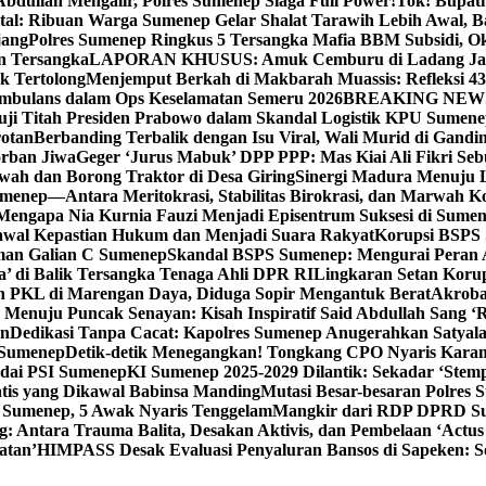
bdullah Mengalir, Polres Sumenep Siaga Full Power!
Tok! Bupat
ital: Ribuan Warga Sumenep Gelar Shalat Tarawih Lebih Awal, 
jang
Polres Sumenep Ringkus 5 Tersangka Mafia BBM Subsidi, O
n Tersangka
LAPORAN KHUSUS: Amuk Cemburu di Ladang Ja
k Tertolong
Menjemput Berkah di Makbarah Muassis: Refleksi 4
 Ambulans dalam Ops Keselamatan Semeru 2026
BREAKING NEWS: G
ji Titah Presiden Prabowo dalam Skandal Logistik KPU Sumen
rotan
Berbanding Terbalik dengan Isu Viral, Wali Murid di Gandi
orban Jiwa
Geger ‘Jurus Mabuk’ DPP PPP: Mas Kiai Ali Fikri Seb
wah dan Borong Traktor di Desa Giring
Sinergi Madura Menuju 
umenep—Antara Meritokrasi, Stabilitas Birokrasi, dan Marwah Ko
 Mengapa Nia Kurnia Fauzi Menjadi Episentrum Suksesi di Sume
awal Kepastian Hukum dan Menjadi Suara Rakyat
Korupsi BSPS 
man Galian C Sumenep
Skandal BSPS Sumenep: Mengurai Peran
a’ di Balik Tersangka Tenaga Ahli DPR RI
Lingkaran Setan Koru
 PKL di Marengan Daya, Diduga Sopir Mengantuk Berat
Akrobat
Menuju Puncak Senayan: Kisah Inspiratif Said Abdullah Sang ‘R
an
Dedikasi Tanpa Cacat: Kapolres Sumenep Anugerahkan Satyala
 Sumenep
Detik-detik Menegangkan! Tongkang CPO Nyaris Karam
odai PSI Sumenep
KI Sumenep 2025-2029 Dilantik: Sekadar ‘Stem
tis yang Dikawal Babinsa Manding
Mutasi Besar-besaran Polres S
 Sumenep, 5 Awak Nyaris Tenggelam
Mangkir dari RDP DPRD Su
g: Antara Trauma Balita, Desakan Aktivis, dan Pembelaan ‘Actus
atan’
HIMPASS Desak Evaluasi Penyaluran Bansos di Sapeken: 