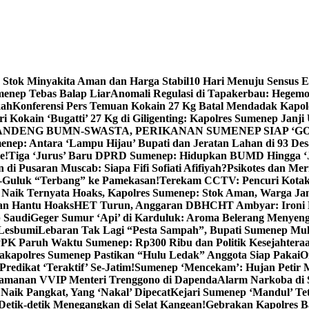
 Stok Minyakita Aman dan Harga Stabil
10 Hari Menuju Sensus 
menep Tebas Balap Liar
Anomali Regulasi di Tapakerbau: Hegemo
kah
Konferensi Pers Temuan Kokain 27 Kg Batal Mendadak Kapol
ri Kokain ‘Bugatti’ 27 Kg di Giligenting: Kapolres Sumenep Janji
ANDENG BUMN-SWASTA, PERIKANAN SUMENEP SIAP ‘GO
ep: Antara ‘Lampu Hijau’ Bupati dan Jeratan Lahan di 93 Des
e!
Tiga ‘Jurus’ Baru DPRD Sumenep: Hidupkan BUMD Hingga ‘
di Pusaran Muscab: Siapa Fifi Sofiati Afifiyah?
Psikotes dan Me
-Guluk “Terbang” ke Pamekasan!
Terekam CCTV: Pencuri Kotak
Naik Ternyata Hoaks, Kapolres Sumenep: Stok Aman, Warga Ja
an Hantu Hoaks
HET Turun, Anggaran DBHCHT Ambyar: Ironi 
 Saudi
Geger Sumur ‘Api’ di Karduluk: Aroma Belerang Menyengat
 Lesbumi
Lebaran Tak Lagi “Pesta Sampah”, Bupati Sumenep Mul
K Paruh Waktu Sumenep: Rp300 Ribu dan Politik Kesejahteraa
apolres Sumenep Pastikan “Hulu Ledak” Anggota Siap Pakai
O
Predikat ‘Teraktif’ Se-Jatim!
Sumenep ‘Mencekam’: Hujan Petir M
ngamanan VVIP Menteri Trenggono di Dapenda
Alarm Narkoba di S
 Naik Pangkat, Yang ‘Nakal’ Dipecat
Kejari Sumenep ‘Mandul’ Te
Detik-detik Menegangkan di Selat Kangean!
Gebrakan Kapolres 