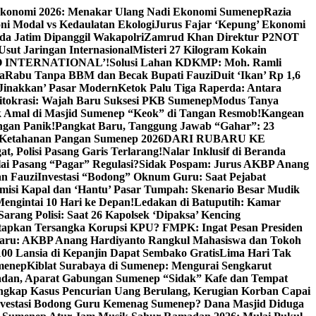
Ekonomi 2026: Menakar Ulang Nadi Ekonomi Sumenep
Razia
ni Modal vs Kedaulatan Ekologi
Jurus Fajar ‘Kepung’ Ekonomi
da Jatim Dipanggil Wakapolri
Zamrud Khan Direktur P2NOT
 Usut Jaringan Internasional
Misteri 27 Kilogram Kokain
 INTERNATIONAL’!
Solusi Lahan KDKMP: Moh. Ramli
a
Rabu Tanpa BBM dan Becak Bupati Fauzi
Duit ‘Ikan’ Rp 1,6
Jinakkan’ Pasar Modern
Ketok Palu Tiga Raperda: Antara
ritokrasi: Wajah Baru Suksesi PKB Sumenep
Modus Tanya
 Amal di Masjid Sumenep “Keok” di Tangan Resmob!
Kangean
ngan Panik!
Pangkat Baru, Tanggung Jawab “Gahar”: 23
Ketahanan Pangan Sumenep 2026
DARI RUBARU KE
, Polisi Pasang Garis Terlarang!
Nalar Inklusif di Beranda
ai Pasang “Pagar” Regulasi?
Sidak Pospam: Jurus AKBP Anang
n Fauzi
Investasi “Bodong” Oknum Guru: Saat Pejabat
misi Kapal dan ‘Hantu’ Pasar Tumpah: Skenario Besar Mudik
engintai 10 Hari ke Depan!
Ledakan di Batuputih: Kamar
arang Polisi: Saat 26 Kapolsek ‘Dipaksa’ Kencing
tapkan Tersangka Korupsi KPU? FMPK: Ingat Pesan Presiden
Baru: AKBP Anang Hardiyanto Rangkul Mahasiswa dan Tokoh
00 Lansia di Kepanjin Dapat Sembako Gratis
Lima Hari Tak
menep
Kiblat Surabaya di Sumenep: Mengurai Sengkarut
dan, Aparat Gabungan Sumenep “Sidak” Kafe dan Tempat
ngkap Kasus Pencurian Uang Berulang, Kerugian Korban Capai
nvestasi Bodong Guru Kemenag Sumenep? Dana Masjid Diduga