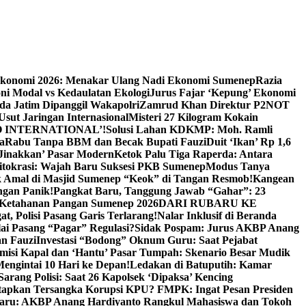
Ekonomi 2026: Menakar Ulang Nadi Ekonomi Sumenep
Razia
ni Modal vs Kedaulatan Ekologi
Jurus Fajar ‘Kepung’ Ekonomi
da Jatim Dipanggil Wakapolri
Zamrud Khan Direktur P2NOT
 Usut Jaringan Internasional
Misteri 27 Kilogram Kokain
 INTERNATIONAL’!
Solusi Lahan KDKMP: Moh. Ramli
a
Rabu Tanpa BBM dan Becak Bupati Fauzi
Duit ‘Ikan’ Rp 1,6
Jinakkan’ Pasar Modern
Ketok Palu Tiga Raperda: Antara
ritokrasi: Wajah Baru Suksesi PKB Sumenep
Modus Tanya
 Amal di Masjid Sumenep “Keok” di Tangan Resmob!
Kangean
ngan Panik!
Pangkat Baru, Tanggung Jawab “Gahar”: 23
Ketahanan Pangan Sumenep 2026
DARI RUBARU KE
, Polisi Pasang Garis Terlarang!
Nalar Inklusif di Beranda
ai Pasang “Pagar” Regulasi?
Sidak Pospam: Jurus AKBP Anang
n Fauzi
Investasi “Bodong” Oknum Guru: Saat Pejabat
misi Kapal dan ‘Hantu’ Pasar Tumpah: Skenario Besar Mudik
engintai 10 Hari ke Depan!
Ledakan di Batuputih: Kamar
arang Polisi: Saat 26 Kapolsek ‘Dipaksa’ Kencing
tapkan Tersangka Korupsi KPU? FMPK: Ingat Pesan Presiden
Baru: AKBP Anang Hardiyanto Rangkul Mahasiswa dan Tokoh