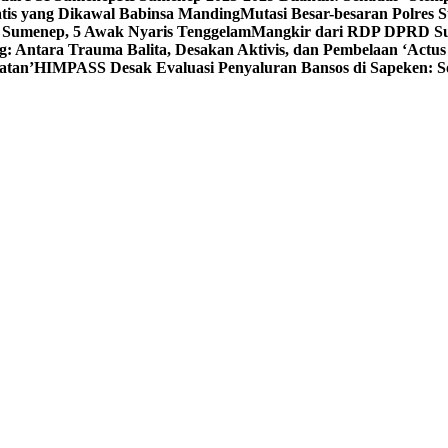
tis yang Dikawal Babinsa Manding
Mutasi Besar-besaran Polres S
 Sumenep, 5 Awak Nyaris Tenggelam
Mangkir dari RDP DPRD Su
g: Antara Trauma Balita, Desakan Aktivis, dan Pembelaan ‘Actus
atan’
HIMPASS Desak Evaluasi Penyaluran Bansos di Sapeken: 