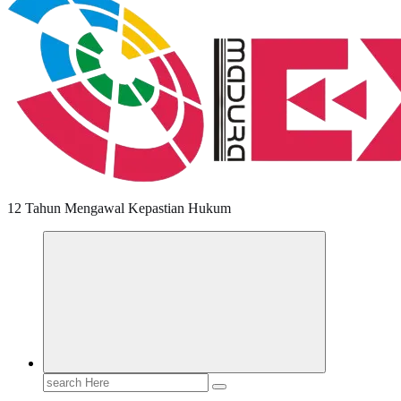
12 Tahun Mengawal Kepastian Hukum
Search
for: