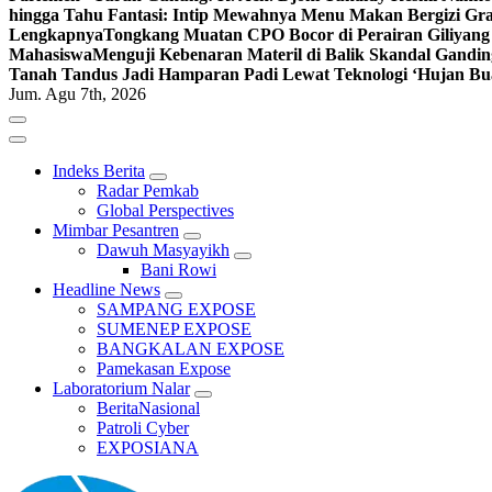
hingga Tahu Fantasi: Intip Mewahnya Menu Makan Bergizi Gra
Lengkapnya
Tongkang Muatan CPO Bocor di Perairan Giliyang
Mahasiswa
Menguji Kebenaran Materil di Balik Skandal Gandin
Tanah Tandus Jadi Hamparan Padi Lewat Teknologi ‘Hujan Bu
Jum. Agu 7th, 2026
Indeks Berita
Radar Pemkab
Global Perspectives
Mimbar Pesantren
Dawuh Masyayikh
Bani Rowi
Headline News
SAMPANG EXPOSE
SUMENEP EXPOSE
BANGKALAN EXPOSE
Pamekasan Expose
Laboratorium Nalar
BeritaNasional
Patroli Cyber
EXPOSIANA