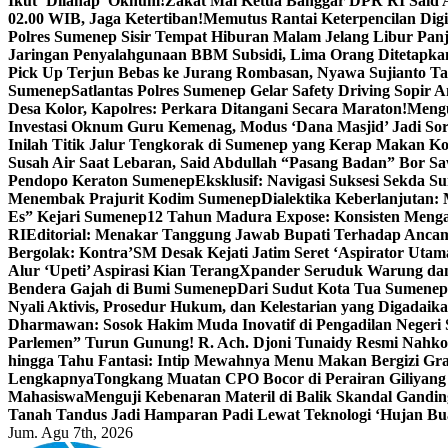
Ikut ‘Dilahap’ Oknum!
Zakat Mal Ketua Banggar DPR RI Said A
02.00 WIB, Jaga Ketertiban!
Memutus Rantai Keterpencilan Dig
Polres Sumenep Sisir Tempat Hiburan Malam Jelang Libur Pan
Jaringan Penyalahgunaan BBM Subsidi, Lima Orang Ditetapka
Pick Up Terjun Bebas ke Jurang Rombasan, Nyawa Sujianto Ta
Sumenep
Satlantas Polres Sumenep Gelar Safety Driving Sopir
Desa Kolor, Kapolres: Perkara Ditangani Secara Maraton!
Mengu
Investasi Oknum Guru Kemenag, Modus ‘Dana Masjid’ Jadi So
Inilah Titik Jalur Tengkorak di Sumenep yang Kerap Makan K
Susah Air Saat Lebaran, Said Abdullah “Pasang Badan” Bor Sa
Pendopo Keraton Sumenep
Eksklusif: Navigasi Suksesi Sekda S
Menembak Prajurit Kodim Sumenep
Dialektika Keberlanjutan:
Es” Kejari Sumenep
12 Tahun Madura Expose: Konsisten Meng
RI
Editorial: Menakar Tanggung Jawab Bupati Terhadap Anca
Bergolak: Kontra’SM Desak Kejati Jatim Seret ‘Aspirator Utam
Alur ‘Upeti’ Aspirasi Kian Terang
Xpander Seruduk Warung dan
Bendera Gajah di Bumi Sumenep
Dari Sudut Kota Tua Sumenep 
Nyali Aktivis, Prosedur Hukum, dan Kelestarian yang Digadaik
Dharmawan: Sosok Hakim Muda Inovatif di Pengadilan Negeri
Parlemen” Turun Gunung! R. Ach. Djoni Tunaidy Resmi Nahk
hingga Tahu Fantasi: Intip Mewahnya Menu Makan Bergizi Gra
Lengkapnya
Tongkang Muatan CPO Bocor di Perairan Giliyang
Mahasiswa
Menguji Kebenaran Materil di Balik Skandal Gandin
Tanah Tandus Jadi Hamparan Padi Lewat Teknologi ‘Hujan Bu
Jum. Agu 7th, 2026