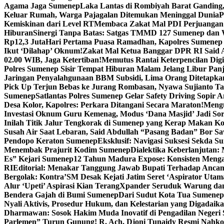
Agama Jaga Sumenep
Laka Lantas di Rombiyah Barat Ganding
Keluar Rumah, Warga Pajagalan Ditemukan Meninggal Dunia
P
Kemiskinan dari Level RT
Membaca Zakat Mal PDI Perjuangan S
Hiburan
Sinergi Tanpa Batas: Satgas TMMD 127 Sumenep dan W
Rp12,3 Juta
Hari Pertama Puasa Ramadhan, Kapolres Sumenep 
Ikut ‘Dilahap’ Oknum!
Zakat Mal Ketua Banggar DPR RI Said A
02.00 WIB, Jaga Ketertiban!
Memutus Rantai Keterpencilan Dig
Polres Sumenep Sisir Tempat Hiburan Malam Jelang Libur Pan
Jaringan Penyalahgunaan BBM Subsidi, Lima Orang Ditetapka
Pick Up Terjun Bebas ke Jurang Rombasan, Nyawa Sujianto Ta
Sumenep
Satlantas Polres Sumenep Gelar Safety Driving Sopir
Desa Kolor, Kapolres: Perkara Ditangani Secara Maraton!
Mengu
Investasi Oknum Guru Kemenag, Modus ‘Dana Masjid’ Jadi So
Inilah Titik Jalur Tengkorak di Sumenep yang Kerap Makan K
Susah Air Saat Lebaran, Said Abdullah “Pasang Badan” Bor Sa
Pendopo Keraton Sumenep
Eksklusif: Navigasi Suksesi Sekda S
Menembak Prajurit Kodim Sumenep
Dialektika Keberlanjutan:
Es” Kejari Sumenep
12 Tahun Madura Expose: Konsisten Meng
RI
Editorial: Menakar Tanggung Jawab Bupati Terhadap Anca
Bergolak: Kontra’SM Desak Kejati Jatim Seret ‘Aspirator Utam
Alur ‘Upeti’ Aspirasi Kian Terang
Xpander Seruduk Warung dan
Bendera Gajah di Bumi Sumenep
Dari Sudut Kota Tua Sumenep 
Nyali Aktivis, Prosedur Hukum, dan Kelestarian yang Digadaik
Dharmawan: Sosok Hakim Muda Inovatif di Pengadilan Negeri
Parlemen” Turun Gunung! R. Ach. Djoni Tunaidy Resmi Nahk