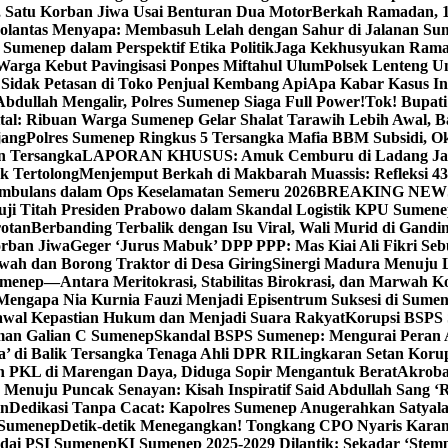
, Satu Korban Jiwa Usai Benturan Dua Motor
Berkah Ramadan, 1
olantas Menyapa: Membasuh Lelah dengan Sahur di Jalanan Su
umenep dalam Perspektif Etika Politik
Jaga Kekhusyukan Rama
arga Kebut Pavingisasi Ponpes Miftahul Ulum
Polsek Lenteng U
Sidak Petasan di Toko Penjual Kembang Api
Apa Kabar Kasus I
bdullah Mengalir, Polres Sumenep Siaga Full Power!
Tok! Bupat
ital: Ribuan Warga Sumenep Gelar Shalat Tarawih Lebih Awal, 
jang
Polres Sumenep Ringkus 5 Tersangka Mafia BBM Subsidi, O
n Tersangka
LAPORAN KHUSUS: Amuk Cemburu di Ladang Ja
k Tertolong
Menjemput Berkah di Makbarah Muassis: Refleksi 4
 Ambulans dalam Ops Keselamatan Semeru 2026
BREAKING NEWS: G
ji Titah Presiden Prabowo dalam Skandal Logistik KPU Sumen
rotan
Berbanding Terbalik dengan Isu Viral, Wali Murid di Gandi
orban Jiwa
Geger ‘Jurus Mabuk’ DPP PPP: Mas Kiai Ali Fikri Seb
wah dan Borong Traktor di Desa Giring
Sinergi Madura Menuju 
umenep—Antara Meritokrasi, Stabilitas Birokrasi, dan Marwah Ko
 Mengapa Nia Kurnia Fauzi Menjadi Episentrum Suksesi di Sume
awal Kepastian Hukum dan Menjadi Suara Rakyat
Korupsi BSPS 
man Galian C Sumenep
Skandal BSPS Sumenep: Mengurai Peran
a’ di Balik Tersangka Tenaga Ahli DPR RI
Lingkaran Setan Koru
 PKL di Marengan Daya, Diduga Sopir Mengantuk Berat
Akrobat
Menuju Puncak Senayan: Kisah Inspiratif Said Abdullah Sang ‘R
an
Dedikasi Tanpa Cacat: Kapolres Sumenep Anugerahkan Satyala
 Sumenep
Detik-detik Menegangkan! Tongkang CPO Nyaris Karam
odai PSI Sumenep
KI Sumenep 2025-2029 Dilantik: Sekadar ‘Stem