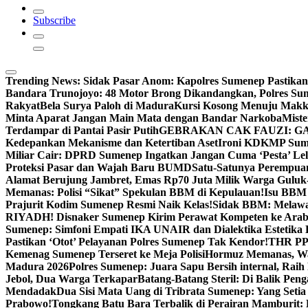
Subscribe
Trending News:
Sidak Pasar Anom: Kapolres Sumenep Pastikan
Bandara Trunojoyo: 48 Motor Brong Dikandangkan, Polres Su
Rakyat
Bela Surya Paloh di Madura
Kursi Kosong Menuju Mak
Minta Aparat Jangan Main Mata dengan Bandar Narkoba
Miste
Terdampar di Pantai Pasir Putih
GEBRAKAN CAK FAUZI: G
Kedepankan Mekanisme dan Ketertiban Aset
Ironi KDKMP Sumen
Miliar Cair: DPRD Sumenep Ingatkan Jangan Cuma ‘Pesta’ Lel
Proteksi Pasar dan Wajah Baru BUMD
Satu-Satunya Perempuan 
Alamat Berujung Jambret, Emas Rp70 Juta Milik Warga Guluk
Memanas: Polisi “Sikat” Spekulan BBM di Kepulauan!
Isu BBM 
Prajurit Kodim Sumenep Resmi Naik Kelas!
Sidak BBM: Melaw
RIYADH! Disnaker Sumenep Kirim Perawat Kompeten ke Arab
Sumenep: Simfoni Empati IKA UNAIR dan Dialektika Estetika
Pastikan ‘Otot’ Pelayanan Polres Sumenep Tak Kendor!
THR PPP
Kemenag Sumenep Terseret ke Meja Polisi
Hormuz Memanas, Wak
Madura 2026
Polres Sumenep: Juara Sapu Bersih internal, Raih 
Jebol, Dua Warga Terkapar
Batang-Batang Steril: Di Balik Pe
Mendadak
Dua Sisi Mata Uang di Tribrata Sumenep: Yang Setia
Prabowo!
Tongkang Batu Bara Terbalik di Perairan Mamburit: 