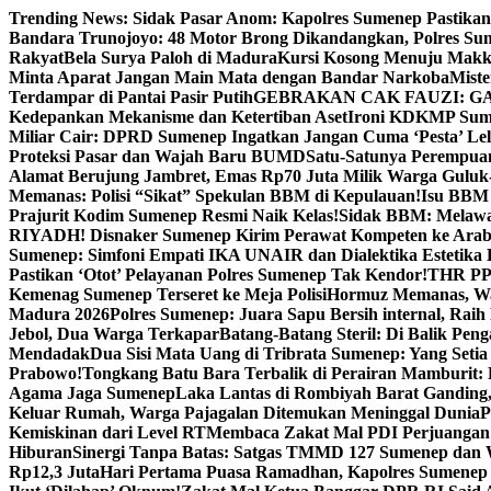
Skip
Trending News:
Sidak Pasar Anom: Kapolres Sumenep Pastikan
to
Bandara Trunojoyo: 48 Motor Brong Dikandangkan, Polres Su
content
Rakyat
Bela Surya Paloh di Madura
Kursi Kosong Menuju Mak
Minta Aparat Jangan Main Mata dengan Bandar Narkoba
Miste
Terdampar di Pantai Pasir Putih
GEBRAKAN CAK FAUZI: G
Kedepankan Mekanisme dan Ketertiban Aset
Ironi KDKMP Sumen
Miliar Cair: DPRD Sumenep Ingatkan Jangan Cuma ‘Pesta’ Lel
Proteksi Pasar dan Wajah Baru BUMD
Satu-Satunya Perempuan 
Alamat Berujung Jambret, Emas Rp70 Juta Milik Warga Guluk
Memanas: Polisi “Sikat” Spekulan BBM di Kepulauan!
Isu BBM 
Prajurit Kodim Sumenep Resmi Naik Kelas!
Sidak BBM: Melaw
RIYADH! Disnaker Sumenep Kirim Perawat Kompeten ke Arab
Sumenep: Simfoni Empati IKA UNAIR dan Dialektika Estetika
Pastikan ‘Otot’ Pelayanan Polres Sumenep Tak Kendor!
THR PPP
Kemenag Sumenep Terseret ke Meja Polisi
Hormuz Memanas, Wak
Madura 2026
Polres Sumenep: Juara Sapu Bersih internal, Raih 
Jebol, Dua Warga Terkapar
Batang-Batang Steril: Di Balik Pe
Mendadak
Dua Sisi Mata Uang di Tribrata Sumenep: Yang Setia
Prabowo!
Tongkang Batu Bara Terbalik di Perairan Mamburit: 
Agama Jaga Sumenep
Laka Lantas di Rombiyah Barat Ganding
Keluar Rumah, Warga Pajagalan Ditemukan Meninggal Dunia
P
Kemiskinan dari Level RT
Membaca Zakat Mal PDI Perjuangan S
Hiburan
Sinergi Tanpa Batas: Satgas TMMD 127 Sumenep dan W
Rp12,3 Juta
Hari Pertama Puasa Ramadhan, Kapolres Sumenep 