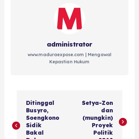
administrator
www.maduraexpose.com | Mengawal
Kepastian Hukum
N
Ditinggal
Setya-Zon
a
Busyro,
dan
Soengkono
(mungkin)
v
Sidik
Proyek
Bakal
Politik