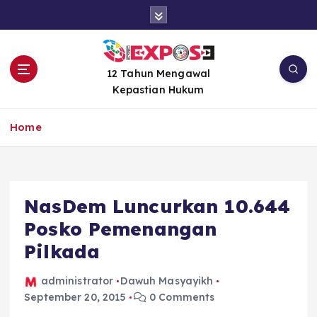
S
k
i
p
t
12 Tahun Mengawal
o
Kepastian Hukum
c
o
Home
n
t
e
n
NasDem Luncurkan 10.644
t
Posko Pemenangan
Pilkada
administrator
Dawuh Masyayikh
September 20, 2015
0 Comments