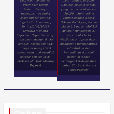
S.H., M.H., memberikan
Tahun Anggaran 2026.
keterangan terkait
Dominasi Belanja Operasi
berlarut-larutnya
yang mencapai 70 persen
penetapan tersangka
(Rp1,59 triliun) terlihat
kasus dugaan korupsi
kontras dengan alokasi
logistik KPU Sumenep,
Belanja Modal yang hanya
Senin (23/03/2026).
dijatah 3,2 persen (Rp73,8
Syafrawi meminta
miliar). Ketimpangan ini
Kejaksaan Negeri Sumenep
memicu kritik terkait
transparan mengenai nilai
efektivitas anggaran dalam
kerugian negara dan tidak
mendorong pembangunan
menyasar pekerja level
infrastruktur dan
bawah yang tidak memiliki
kemandirian ekonomi
kewenangan kebijakan.
daerah di tengah
(Kolase Foto: Dok. Madura
tantangan ketidakpastian
Expose)
global. (Ilustrasi: Madura
Expose/Gemini)
You Missed