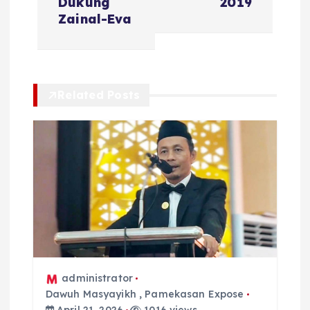
i
Dukung
2019
Zainal-Eva
g
a
Related Posts
s
i
p
o
s
administrator
Dawuh Masyayikh
,
Pamekasan Expose