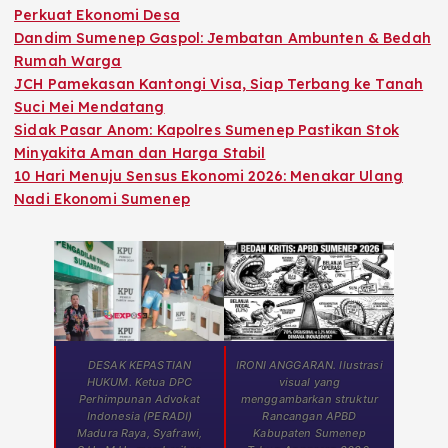
Perkuat Ekonomi Desa
Dandim Sumenep Gaspol: Jembatan Ambunten & Bedah
Rumah Warga
JCH Pamekasan Kantongi Visa, Siap Terbang ke Tanah
Suci Mei Mendatang
Sidak Pasar Anom: Kapolres Sumenep Pastikan Stok
Minyakita Aman dan Harga Stabil
10 Hari Menuju Sensus Ekonomi 2026: Menakar Ulang
Nadi Ekonomi Sumenep
DESAK KEPASTIAN
IRONI ANGGARAN. Ilustrasi
HUKUM. Ketua DPC
visual yang
Perhimpunan Advokat
menggambarkan struktur
Indonesia (PERADI)
Rancangan APBD
Madura Raya, Syafrawi,
Kabupaten Sumenep