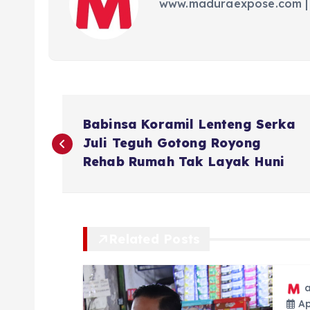
www.maduraexpose.com |
N
Babinsa Koramil Lenteng Serka
a
Juli Teguh Gotong Royong
Rehab Rumah Tak Layak Huni
v
i
Related Posts
g
a
Apr