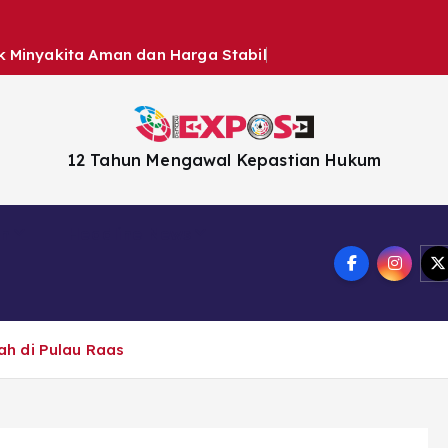
k Minyakita Aman dan Harga Stabil
12 Tahun Mengawal Kepastian Hukum
en
Headline News
h di Pulau Raas