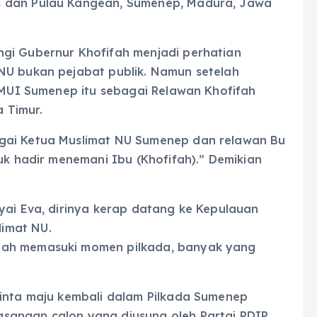
s dan Pulau Kangean, Sumenep, Madura, Jawa
gi Gubernur Khofifah menjadi perhatian
NU bukan pejabat publik. Namun setelah
a MUI Sumenep itu sebagai Relawan Khofifah
 Timur.
gai Ketua Muslimat NU Sumenep dan relawan Bu
tuk hadir menemani Ibu (Khofifah).” Demikian
yai Eva, dirinya kerap datang ke Kepulauan
imat NU.
dah memasuki momen pilkada, banyak yang
minta maju kembali dalam Pilkada Sumenep
sangan calon yang diusung oleh Partai PDIP,