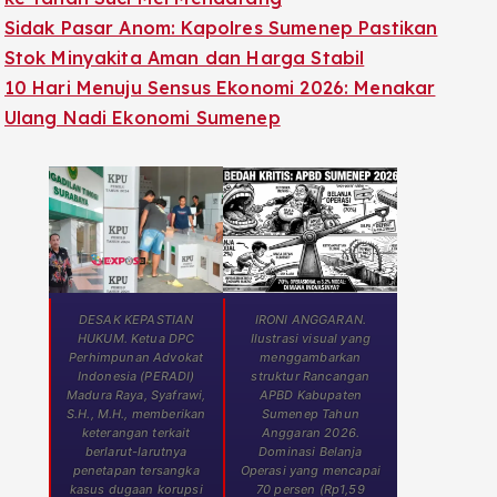
Sidak Pasar Anom: Kapolres Sumenep Pastikan
Stok Minyakita Aman dan Harga Stabil
10 Hari Menuju Sensus Ekonomi 2026: Menakar
Ulang Nadi Ekonomi Sumenep
DESAK KEPASTIAN
IRONI ANGGARAN.
HUKUM. Ketua DPC
Ilustrasi visual yang
Perhimpunan Advokat
menggambarkan
Indonesia (PERADI)
struktur Rancangan
Madura Raya, Syafrawi,
APBD Kabupaten
S.H., M.H., memberikan
Sumenep Tahun
keterangan terkait
Anggaran 2026.
berlarut-larutnya
Dominasi Belanja
penetapan tersangka
Operasi yang mencapai
kasus dugaan korupsi
70 persen (Rp1,59