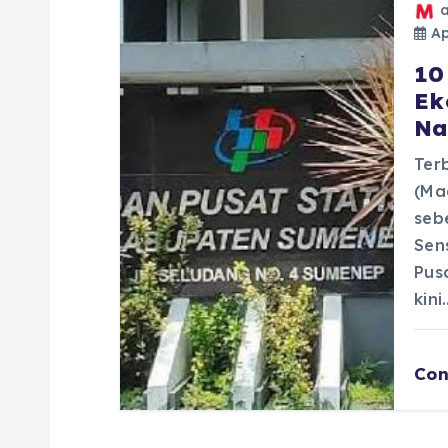
Apr
10
Ek
Na
Terb
(Ma
seb
Sen
Pus
kini
Con