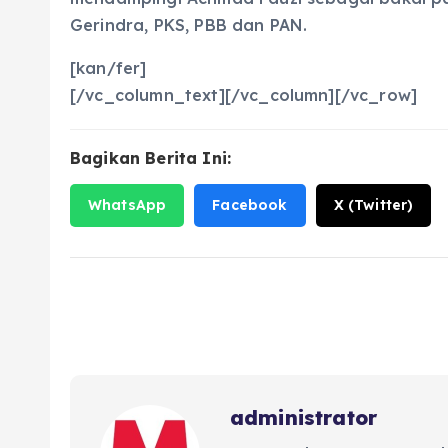
Gerindra, PKS, PBB dan PAN.
[kan/fer]
[/vc_column_text][/vc_column][/vc_row]
Bagikan Berita Ini:
WhatsApp
Facebook
X (Twitter)
administrator