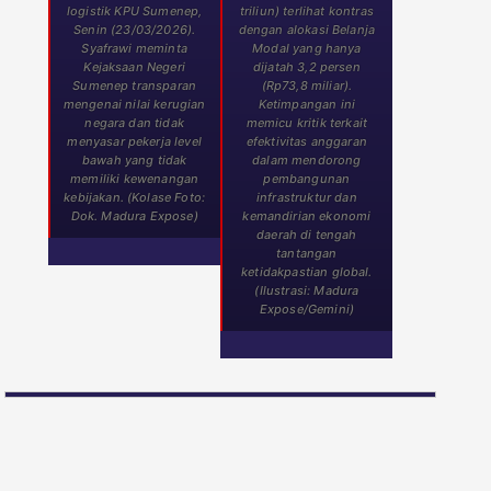
logistik KPU Sumenep,
triliun) terlihat kontras
Senin (23/03/2026).
dengan alokasi Belanja
Syafrawi meminta
Modal yang hanya
Kejaksaan Negeri
dijatah 3,2 persen
Sumenep transparan
(Rp73,8 miliar).
mengenai nilai kerugian
Ketimpangan ini
negara dan tidak
memicu kritik terkait
menyasar pekerja level
efektivitas anggaran
bawah yang tidak
dalam mendorong
memiliki kewenangan
pembangunan
kebijakan. (Kolase Foto:
infrastruktur dan
Dok. Madura Expose)
kemandirian ekonomi
daerah di tengah
tantangan
ketidakpastian global.
(Ilustrasi: Madura
Expose/Gemini)