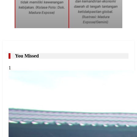
dan kemandirian ekonomi
tidak memiliki kewenangan
daerah di tengah tantangan
kebijakan. (Kolase Foto: Dok.
ketidakpastian global.
Madura Expose)
(Ilustrasi: Madura
Expose/Gemini)
You Missed
1