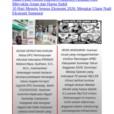
Minyakita Aman dan Harga Stabil
10 Hari Menuju Sensus Ekonomi 2026: Menakar Ulang Nadi
Ekonomi Sumenep
IRONI ANGGARAN. Ilustrasi
DESAK KEPASTIAN HUKUM.
visual yang menggambarkan
Ketua DPC Perhimpunan
struktur Rancangan APBD
Advokat Indonesia (PERADI)
Kabupaten Sumenep Tahun
Madura Raya, Syafrawi, S.H.,
Anggaran 2026. Dominasi
M.H., memberikan
Belanja Operasi yang
keterangan terkait berlarut-
mencapai 70 persen (Rp1,59
larutnya penetapan tersangka
triliun) terlihat kontras
kasus dugaan korupsi
dengan alokasi Belanja
logistik KPU Sumenep, Senin
Modal yang hanya dijatah
(23/03/2026). Syafrawi
3,2 persen (Rp73,8 miliar).
meminta Kejaksaan Negeri
Ketimpangan ini memicu
Sumenep transparan
kritik terkait efektivitas
mengenai nilai kerugian
anggaran dalam mendorong
negara dan tidak menyasar
pembangunan infrastruktur
pekerja level bawah yang