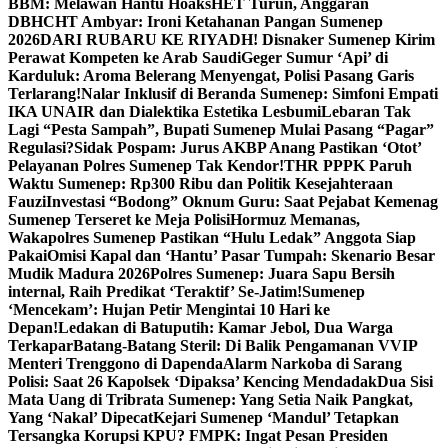
BBM: Melawan Hantu Hoaks
HET Turun, Anggaran
DBHCHT Ambyar: Ironi Ketahanan Pangan Sumenep
2026
DARI RUBARU KE RIYADH! Disnaker Sumenep Kirim
Perawat Kompeten ke Arab Saudi
Geger Sumur ‘Api’ di
Karduluk: Aroma Belerang Menyengat, Polisi Pasang Garis
Terlarang!
Nalar Inklusif di Beranda Sumenep: Simfoni Empati
IKA UNAIR dan Dialektika Estetika Lesbumi
Lebaran Tak
Lagi “Pesta Sampah”, Bupati Sumenep Mulai Pasang “Pagar”
Regulasi?
Sidak Pospam: Jurus AKBP Anang Pastikan ‘Otot’
Pelayanan Polres Sumenep Tak Kendor!
THR PPPK Paruh
Waktu Sumenep: Rp300 Ribu dan Politik Kesejahteraan
Fauzi
Investasi “Bodong” Oknum Guru: Saat Pejabat Kemenag
Sumenep Terseret ke Meja Polisi
Hormuz Memanas,
Wakapolres Sumenep Pastikan “Hulu Ledak” Anggota Siap
Pakai
Omisi Kapal dan ‘Hantu’ Pasar Tumpah: Skenario Besar
Mudik Madura 2026
Polres Sumenep: Juara Sapu Bersih
internal, Raih Predikat ‘Teraktif’ Se-Jatim!
Sumenep
‘Mencekam’: Hujan Petir Mengintai 10 Hari ke
Depan!
Ledakan di Batuputih: Kamar Jebol, Dua Warga
Terkapar
Batang-Batang Steril: Di Balik Pengamanan VVIP
Menteri Trenggono di Dapenda
Alarm Narkoba di Sarang
Polisi: Saat 26 Kapolsek ‘Dipaksa’ Kencing Mendadak
Dua Sisi
Mata Uang di Tribrata Sumenep: Yang Setia Naik Pangkat,
Yang ‘Nakal’ Dipecat
Kejari Sumenep ‘Mandul’ Tetapkan
Tersangka Korupsi KPU? FMPK: Ingat Pesan Presiden