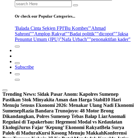
Search
for:
Or check our Popular Categories...
'Balada Cinta Sekjen FPI
'Bu Kombes'
"Ahmad
Sahroni"
"Amplop Rakyat"
"Badai politik"
"dicopot"
"Jaksa
Penuntut Umum (JPU)
"Nafa Urbach"
"penonaktifan kader"
Subscribe
Trending News:
Sidak Pasar Anom: Kapolres Sumenep
Pastikan Stok Minyakita Aman dan Harga Stabil
10 Hari
Menuju Sensus Ekonomi 2026: Menakar Ulang Nadi Ekonomi
Sumenep
Razia Bandara Trunojoyo: 48 Motor Brong
Dikandangkan, Polres Sumenep Tebas Balap Liar
Anomali
Regulasi di Tapakerbau: Hegemoni Modal vs Kedaulatan
Ekologi
Jurus Fajar ‘Kepung’ Ekonomi Rakyat
Bela Surya
Paloh di Madura
Kursi Kosong Menuju Makkah
Konferensi