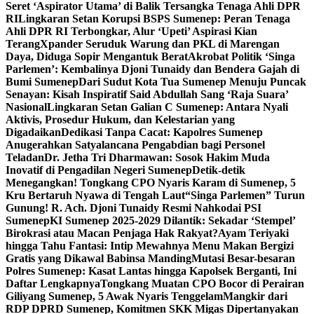
Seret ‘Aspirator Utama’ di Balik Tersangka Tenaga Ahli DPR
RI
Lingkaran Setan Korupsi BSPS Sumenep: Peran Tenaga
Ahli DPR RI Terbongkar, Alur ‘Upeti’ Aspirasi Kian
Terang
Xpander Seruduk Warung dan PKL di Marengan
Daya, Diduga Sopir Mengantuk Berat
Akrobat Politik ‘Singa
Parlemen’: Kembalinya Djoni Tunaidy dan Bendera Gajah di
Bumi Sumenep
Dari Sudut Kota Tua Sumenep Menuju Puncak
Senayan: Kisah Inspiratif Said Abdullah Sang ‘Raja Suara’
Nasional
Lingkaran Setan Galian C Sumenep: Antara Nyali
Aktivis, Prosedur Hukum, dan Kelestarian yang
Digadaikan
Dedikasi Tanpa Cacat: Kapolres Sumenep
Anugerahkan Satyalancana Pengabdian bagi Personel
Teladan
Dr. Jetha Tri Dharmawan: Sosok Hakim Muda
Inovatif di Pengadilan Negeri Sumenep
Detik-detik
Menegangkan! Tongkang CPO Nyaris Karam di Sumenep, 5
Kru Bertaruh Nyawa di Tengah Laut
“Singa Parlemen” Turun
Gunung! R. Ach. Djoni Tunaidy Resmi Nahkodai PSI
Sumenep
KI Sumenep 2025-2029 Dilantik: Sekadar ‘Stempel’
Birokrasi atau Macan Penjaga Hak Rakyat?
Ayam Teriyaki
hingga Tahu Fantasi: Intip Mewahnya Menu Makan Bergizi
Gratis yang Dikawal Babinsa Manding
Mutasi Besar-besaran
Polres Sumenep: Kasat Lantas hingga Kapolsek Berganti, Ini
Daftar Lengkapnya
Tongkang Muatan CPO Bocor di Perairan
Giliyang Sumenep, 5 Awak Nyaris Tenggelam
Mangkir dari
RDP DPRD Sumenep, Komitmen SKK Migas Dipertanyakan