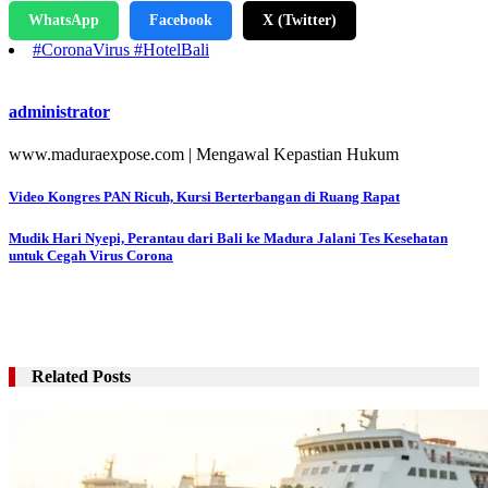
WhatsApp
Facebook
X (Twitter)
#CoronaVirus #HotelBali
administrator
www.maduraexpose.com | Mengawal Kepastian Hukum
Navigasi
Video Kongres PAN Ricuh, Kursi Berterbangan di Ruang Rapat
pos
Mudik Hari Nyepi, Perantau dari Bali ke Madura Jalani Tes Kesehatan
untuk Cegah Virus Corona
Related Posts