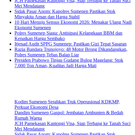
JCH Pamekasan Kantongi Visa, Siap Terbang ke Tanah Suci
Mei Mendatang
Sidak Pasar Anom: Kapolres Sumenep Pastikan Stok
Minyakita Aman dan Harga Stabil
10 Hari Menuju Sensus Ekonomi 2026: Menakar Ulang Nadi
Ekonomi Sumenep
Polres Sumenep Siaga: Antisipasi Kelangkaan BBM dan
Kenaikan Harga Sembako
Itjenad Audit SPPG Sumenep: Pastikan Gizi Tepat Sasaran
Razia Bandara Trunojoyo: 48 Motor Brong Dikandangkan,
Polres Sumenep Tebas Balap Liar
Presiden Prabowo Tinjau Gudang Bulog Magelang: Stok
7.000 Ton Aman, Kualitas Jadi Harga Mati
Kodim Sumenep Serahkan Truk Operasional KDKMP,
Perkuat Ekonomi Desa
Dandim Sumenep Gaspol: Jembatan Ambunten & Bedah
Rumah Warga
JCH Pamekasan Kantongi Visa, Siap Terbang ke Tanah Suci
Mei Mendatang
Sidak Pasar Anom: Kapolres Sumenep Pastikan Stok