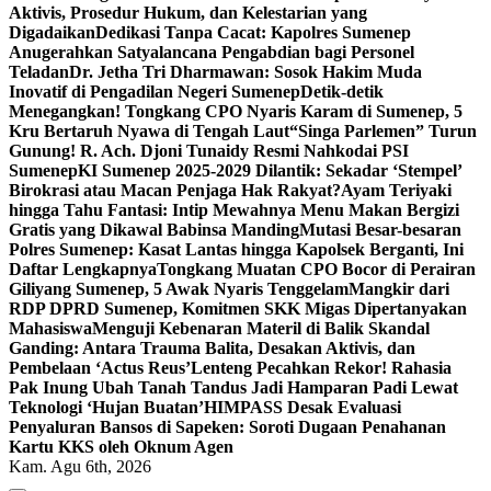
Aktivis, Prosedur Hukum, dan Kelestarian yang
Digadaikan
Dedikasi Tanpa Cacat: Kapolres Sumenep
Anugerahkan Satyalancana Pengabdian bagi Personel
Teladan
Dr. Jetha Tri Dharmawan: Sosok Hakim Muda
Inovatif di Pengadilan Negeri Sumenep
Detik-detik
Menegangkan! Tongkang CPO Nyaris Karam di Sumenep, 5
Kru Bertaruh Nyawa di Tengah Laut
“Singa Parlemen” Turun
Gunung! R. Ach. Djoni Tunaidy Resmi Nahkodai PSI
Sumenep
KI Sumenep 2025-2029 Dilantik: Sekadar ‘Stempel’
Birokrasi atau Macan Penjaga Hak Rakyat?
Ayam Teriyaki
hingga Tahu Fantasi: Intip Mewahnya Menu Makan Bergizi
Gratis yang Dikawal Babinsa Manding
Mutasi Besar-besaran
Polres Sumenep: Kasat Lantas hingga Kapolsek Berganti, Ini
Daftar Lengkapnya
Tongkang Muatan CPO Bocor di Perairan
Giliyang Sumenep, 5 Awak Nyaris Tenggelam
Mangkir dari
RDP DPRD Sumenep, Komitmen SKK Migas Dipertanyakan
Mahasiswa
Menguji Kebenaran Materil di Balik Skandal
Ganding: Antara Trauma Balita, Desakan Aktivis, dan
Pembelaan ‘Actus Reus’
Lenteng Pecahkan Rekor! Rahasia
Pak Inung Ubah Tanah Tandus Jadi Hamparan Padi Lewat
Teknologi ‘Hujan Buatan’
HIMPASS Desak Evaluasi
Penyaluran Bansos di Sapeken: Soroti Dugaan Penahanan
Kartu KKS oleh Oknum Agen
Kam. Agu 6th, 2026