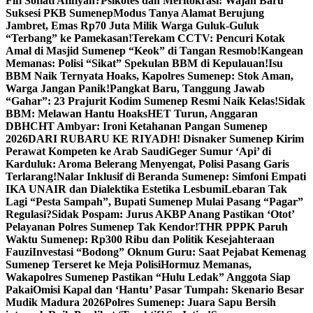
Fifi Sofiati Afifiyah?
Psikotes dan Meritokrasi: Wajah Baru
Suksesi PKB Sumenep
Modus Tanya Alamat Berujung
Jambret, Emas Rp70 Juta Milik Warga Guluk-Guluk
“Terbang” ke Pamekasan!
Terekam CCTV: Pencuri Kotak
Amal di Masjid Sumenep “Keok” di Tangan Resmob!
Kangean
Memanas: Polisi “Sikat” Spekulan BBM di Kepulauan!
Isu
BBM Naik Ternyata Hoaks, Kapolres Sumenep: Stok Aman,
Warga Jangan Panik!
Pangkat Baru, Tanggung Jawab
“Gahar”: 23 Prajurit Kodim Sumenep Resmi Naik Kelas!
Sidak
BBM: Melawan Hantu Hoaks
HET Turun, Anggaran
DBHCHT Ambyar: Ironi Ketahanan Pangan Sumenep
2026
DARI RUBARU KE RIYADH! Disnaker Sumenep Kirim
Perawat Kompeten ke Arab Saudi
Geger Sumur ‘Api’ di
Karduluk: Aroma Belerang Menyengat, Polisi Pasang Garis
Terlarang!
Nalar Inklusif di Beranda Sumenep: Simfoni Empati
IKA UNAIR dan Dialektika Estetika Lesbumi
Lebaran Tak
Lagi “Pesta Sampah”, Bupati Sumenep Mulai Pasang “Pagar”
Regulasi?
Sidak Pospam: Jurus AKBP Anang Pastikan ‘Otot’
Pelayanan Polres Sumenep Tak Kendor!
THR PPPK Paruh
Waktu Sumenep: Rp300 Ribu dan Politik Kesejahteraan
Fauzi
Investasi “Bodong” Oknum Guru: Saat Pejabat Kemenag
Sumenep Terseret ke Meja Polisi
Hormuz Memanas,
Wakapolres Sumenep Pastikan “Hulu Ledak” Anggota Siap
Pakai
Omisi Kapal dan ‘Hantu’ Pasar Tumpah: Skenario Besar
Mudik Madura 2026
Polres Sumenep: Juara Sapu Bersih