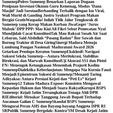
Sumenep
Polres Sumenep Benarkan Laporan Dugaan
Penipuan Investasi Oknum Guru Kemenag, Modus ‘Dana
Masjid’ Jadi Sorotan
Berbanding Terbalik dengan Isu Viral,
Wali Murid di Ganding Justru Syukuri Program Makan
Bergizi Gratis
Waspada! Inilah Titik Jalur Tengkorak di
Sumenep yang Kerap Makan Korban Jiwa
Geger ‘Jurus
Mabuk’ DPP PPP: Mas Kiai Ali Fikri Sebut Pemecatan Nyai
Mundjidah Cacat Konstitusi
Tak Mau Rakyat Susah Air Saat
Lebaran, Said Abdullah “Pasang Badan” Bor Sawah dan
Borong Traktor di Desa Giring
Sinergi Madura Menuju
Lumbung Pangan Nasional: Maduratani Award 2026
Getarkan Pendopo Keraton Sumenep
Eksklusif: Navigasi
Suksesi Sekda Sumenep—Antara Meritokrasi, Stabilitas
Birokrasi, dan Marwah Konstitusi
Uji Akurasi SS1 dan Pistol
FN: Menengok Ketangkasan Menembak Prajurit Kodim
Sumenep
Dialektika Keberlanjutan: Mengapa Nia Kurnia Fauzi
Menjadi Episentrum Suksesi di Sumenep?
Menanti Taring
Adhyaksa: Antara Prestasi Kejati dan “Peti Es” Kejari
Sumenep
12 Tahun Madura Expose: Konsisten Mengawal
Kepastian Hukum dan Menjadi Suara Rakyat
Korupsi BSPS
Sumenep: Kejati Jatim Tersangkakan Tenaga Ahli DPR
RI
Editorial: Menakar Tanggung Jawab Bupati Terhadap
Ancaman Galian C Sumenep
Skandal BSPS Sumenep:
Mengurai Peran AHS dan Bayang-bayang Anggota DPR RI
SR
Publik Sumenep Bergolak: Kontra’SM Desak Kejati Jatim