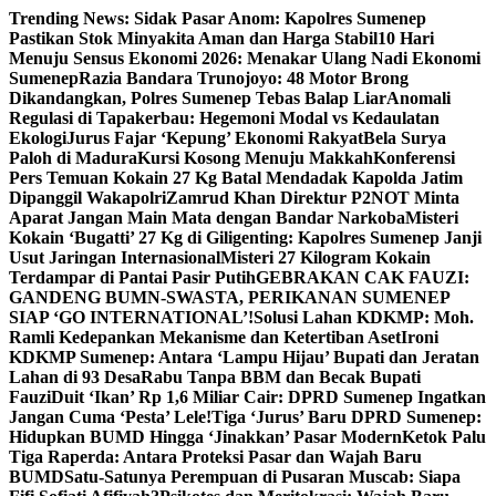
Skip
Trending News:
Sidak Pasar Anom: Kapolres Sumenep
to
Pastikan Stok Minyakita Aman dan Harga Stabil
10 Hari
content
Menuju Sensus Ekonomi 2026: Menakar Ulang Nadi Ekonomi
Sumenep
Razia Bandara Trunojoyo: 48 Motor Brong
Dikandangkan, Polres Sumenep Tebas Balap Liar
Anomali
Regulasi di Tapakerbau: Hegemoni Modal vs Kedaulatan
Ekologi
Jurus Fajar ‘Kepung’ Ekonomi Rakyat
Bela Surya
Paloh di Madura
Kursi Kosong Menuju Makkah
Konferensi
Pers Temuan Kokain 27 Kg Batal Mendadak Kapolda Jatim
Dipanggil Wakapolri
Zamrud Khan Direktur P2NOT Minta
Aparat Jangan Main Mata dengan Bandar Narkoba
Misteri
Kokain ‘Bugatti’ 27 Kg di Giligenting: Kapolres Sumenep Janji
Usut Jaringan Internasional
Misteri 27 Kilogram Kokain
Terdampar di Pantai Pasir Putih
GEBRAKAN CAK FAUZI:
GANDENG BUMN-SWASTA, PERIKANAN SUMENEP
SIAP ‘GO INTERNATIONAL’!
Solusi Lahan KDKMP: Moh.
Ramli Kedepankan Mekanisme dan Ketertiban Aset
Ironi
KDKMP Sumenep: Antara ‘Lampu Hijau’ Bupati dan Jeratan
Lahan di 93 Desa
Rabu Tanpa BBM dan Becak Bupati
Fauzi
Duit ‘Ikan’ Rp 1,6 Miliar Cair: DPRD Sumenep Ingatkan
Jangan Cuma ‘Pesta’ Lele!
Tiga ‘Jurus’ Baru DPRD Sumenep:
Hidupkan BUMD Hingga ‘Jinakkan’ Pasar Modern
Ketok Palu
Tiga Raperda: Antara Proteksi Pasar dan Wajah Baru
BUMD
Satu-Satunya Perempuan di Pusaran Muscab: Siapa