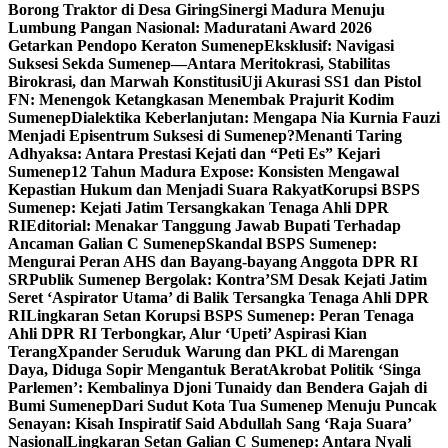
Borong Traktor di Desa Giring
Sinergi Madura Menuju
Lumbung Pangan Nasional: Maduratani Award 2026
Getarkan Pendopo Keraton Sumenep
Eksklusif: Navigasi
Suksesi Sekda Sumenep—Antara Meritokrasi, Stabilitas
Birokrasi, dan Marwah Konstitusi
Uji Akurasi SS1 dan Pistol
FN: Menengok Ketangkasan Menembak Prajurit Kodim
Sumenep
Dialektika Keberlanjutan: Mengapa Nia Kurnia Fauzi
Menjadi Episentrum Suksesi di Sumenep?
Menanti Taring
Adhyaksa: Antara Prestasi Kejati dan “Peti Es” Kejari
Sumenep
12 Tahun Madura Expose: Konsisten Mengawal
Kepastian Hukum dan Menjadi Suara Rakyat
Korupsi BSPS
Sumenep: Kejati Jatim Tersangkakan Tenaga Ahli DPR
RI
Editorial: Menakar Tanggung Jawab Bupati Terhadap
Ancaman Galian C Sumenep
Skandal BSPS Sumenep:
Mengurai Peran AHS dan Bayang-bayang Anggota DPR RI
SR
Publik Sumenep Bergolak: Kontra’SM Desak Kejati Jatim
Seret ‘Aspirator Utama’ di Balik Tersangka Tenaga Ahli DPR
RI
Lingkaran Setan Korupsi BSPS Sumenep: Peran Tenaga
Ahli DPR RI Terbongkar, Alur ‘Upeti’ Aspirasi Kian
Terang
Xpander Seruduk Warung dan PKL di Marengan
Daya, Diduga Sopir Mengantuk Berat
Akrobat Politik ‘Singa
Parlemen’: Kembalinya Djoni Tunaidy dan Bendera Gajah di
Bumi Sumenep
Dari Sudut Kota Tua Sumenep Menuju Puncak
Senayan: Kisah Inspiratif Said Abdullah Sang ‘Raja Suara’
Nasional
Lingkaran Setan Galian C Sumenep: Antara Nyali