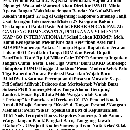
Pers Temuan Kokain 27 Kg Batal Mendadak Kapolda Jatim
Dipanggil Wakapolri
Zamrud Khan Direktur P2NOT Minta
Aparat Jangan Main Mata dengan Bandar Narkoba
Misteri
Kokain ‘Bugatti’ 27 Kg di Giligenting: Kapolres Sumenep Janji
Usut Jaringan Internasional
Misteri 27 Kilogram Kokain
Terdampar di Pantai Pasir Putih
GEBRAKAN CAK FAUZI:
GANDENG BUMN-SWASTA, PERIKANAN SUMENEP
SIAP ‘GO INTERNATIONAL’!
Solusi Lahan KDKMP: Moh.
Ramli Kedepankan Mekanisme dan Ketertiban Aset
Ironi
KDKMP Sumenep: Antara ‘Lampu Hijau’ Bupati dan Jeratan
Lahan di 93 Desa
Rabu Tanpa BBM dan Becak Bupati
Fauzi
Duit ‘Ikan’ Rp 1,6 Miliar Cair: DPRD Sumenep Ingatkan
Jangan Cuma ‘Pesta’ Lele!
Tiga ‘Jurus’ Baru DPRD Sumenep:
Hidupkan BUMD Hingga ‘Jinakkan’ Pasar Modern
Ketok Palu
Tiga Raperda: Antara Proteksi Pasar dan Wajah Baru
BUMD
Satu-Satunya Perempuan di Pusaran Muscab: Siapa
Fifi Sofiati Afifiyah?
Psikotes dan Meritokrasi: Wajah Baru
Suksesi PKB Sumenep
Modus Tanya Alamat Berujung
Jambret, Emas Rp70 Juta Milik Warga Guluk-Guluk
“Terbang” ke Pamekasan!
Terekam CCTV: Pencuri Kotak
Amal di Masjid Sumenep “Keok” di Tangan Resmob!
Kangean
Memanas: Polisi “Sikat” Spekulan BBM di Kepulauan!
Isu
BBM Naik Ternyata Hoaks, Kapolres Sumenep: Stok Aman,
Warga Jangan Panik!
Pangkat Baru, Tanggung Jawab
“Gahar”: 23 Prajurit Kodim Sumenep Resmi Naik Kelas!
Sidak