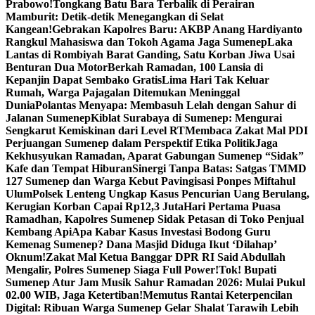
Prabowo!
Tongkang Batu Bara Terbalik di Perairan
Mamburit: Detik-detik Menegangkan di Selat
Kangean!
Gebrakan Kapolres Baru: AKBP Anang Hardiyanto
Rangkul Mahasiswa dan Tokoh Agama Jaga Sumenep
Laka
Lantas di Rombiyah Barat Ganding, Satu Korban Jiwa Usai
Benturan Dua Motor
Berkah Ramadan, 100 Lansia di
Kepanjin Dapat Sembako Gratis
Lima Hari Tak Keluar
Rumah, Warga Pajagalan Ditemukan Meninggal
Dunia
Polantas Menyapa: Membasuh Lelah dengan Sahur di
Jalanan Sumenep
Kiblat Surabaya di Sumenep: Mengurai
Sengkarut Kemiskinan dari Level RT
Membaca Zakat Mal PDI
Perjuangan Sumenep dalam Perspektif Etika Politik
Jaga
Kekhusyukan Ramadan, Aparat Gabungan Sumenep “Sidak”
Kafe dan Tempat Hiburan
Sinergi Tanpa Batas: Satgas TMMD
127 Sumenep dan Warga Kebut Pavingisasi Ponpes Miftahul
Ulum
Polsek Lenteng Ungkap Kasus Pencurian Uang Berulang,
Kerugian Korban Capai Rp12,3 Juta
Hari Pertama Puasa
Ramadhan, Kapolres Sumenep Sidak Petasan di Toko Penjual
Kembang Api
Apa Kabar Kasus Investasi Bodong Guru
Kemenag Sumenep? Dana Masjid Diduga Ikut ‘Dilahap’
Oknum!
Zakat Mal Ketua Banggar DPR RI Said Abdullah
Mengalir, Polres Sumenep Siaga Full Power!
Tok! Bupati
Sumenep Atur Jam Musik Sahur Ramadan 2026: Mulai Pukul
02.00 WIB, Jaga Ketertiban!
Memutus Rantai Keterpencilan
Digital: Ribuan Warga Sumenep Gelar Shalat Tarawih Lebih