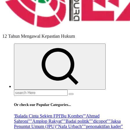
12 Tahun Mengawal Kepastian Hukum
Search
for:
Or check our Popular Categories...
'Balada Cinta Sekjen FPI
'Bu Kombes'
"Ahmad
Sahroni"
"Amplop Rakyat"
"Badai politik"
"dicopot"
"Jaksa
Penuntut Umum (JPU)
"Nafa Urbach"
"penonaktifan kader"