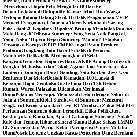
internal, Raih Predikat ‘Teraktif’ Se-Jatim!
Sumenep
‘Mencekam’: Hujan Petir Mengintai 10 Hari ke
Depan!
Ledakan di Batuputih: Kamar Jebol, Dua Warga
Terkapar
Batang-Batang Steril: Di Balik Pengamanan VVIP
Menteri Trenggono di Dapenda
Alarm Narkoba di Sarang
Polisi: Saat 26 Kapolsek ‘Dipaksa’ Kencing Mendadak
Dua Sisi
Mata Uang di Tribrata Sumenep: Yang Setia Naik Pangkat,
Yang ‘Nakal’ Dipecat
Kejari Sumenep ‘Mandul’ Tetapkan
Tersangka Korupsi KPU? FMPK: Ingat Pesan Presiden
Prabowo!
Tongkang Batu Bara Terbalik di Perairan
Mamburit: Detik-detik Menegangkan di Selat
Kangean!
Gebrakan Kapolres Baru: AKBP Anang Hardiyanto
Rangkul Mahasiswa dan Tokoh Agama Jaga Sumenep
Laka
Lantas di Rombiyah Barat Ganding, Satu Korban Jiwa Usai
Benturan Dua Motor
Berkah Ramadan, 100 Lansia di
Kepanjin Dapat Sembako Gratis
Lima Hari Tak Keluar
Rumah, Warga Pajagalan Ditemukan Meninggal
Dunia
Polantas Menyapa: Membasuh Lelah dengan Sahur di
Jalanan Sumenep
Kiblat Surabaya di Sumenep: Mengurai
Sengkarut Kemiskinan dari Level RT
Membaca Zakat Mal PDI
Perjuangan Sumenep dalam Perspektif Etika Politik
Jaga
Kekhusyukan Ramadan, Aparat Gabungan Sumenep “Sidak”
Kafe dan Tempat Hiburan
Sinergi Tanpa Batas: Satgas TMMD
127 Sumenep dan Warga Kebut Pavingisasi Ponpes Miftahul
Ulum
Polsek Lenteng Ungkap Kasus Pencurian Uang Berulang,