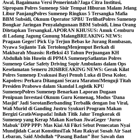
Awal, Bagaimana Versi Pemerintah?
Jaga Citra Institusi,
Sipropam Polres Sumenep Sisir Tempat Hiburan Malam Jelang
Libur Panjang
Polres Sumenep Ringkus 5 Tersangka Mafia
BBM Subsidi, Oknum Operator SPBU Terlibat
Polres Sumenep
Bongkar Jaringan Penyalahgunaan BBM Subsidi, Lima Orang
Ditetapkan Tersangka
LAPORAN KHUSUS: Amuk Cemburu
di Ladang Jagung Gunung Malang
BREAKING NEWS:
Pragaan Geger! Pick Up Terjun Bebas ke Jurang Rombasan,
Nyawa Sujianto Tak Tertolong
Menjemput Berkah di
Makbarah Muassis: Refleksi 43 Tahun Perjuangan KH
Abdullah bin Husein di PPMA Sumenep
Satlantas Polres
Sumenep Gelar Safety Driving Sopir Ambulans dalam Ops
Keselamatan Semeru 2026
BREAKING NEWS: Gerak Kilat
Polres Sumenep Evakuasi Bayi Penuh Luka di Desa Kolor,
Kapolres: Perkara Ditangani Secara Maraton!
Menguji Titah
Presiden Prabowo dalam Skandal Logistik KPU
Sumenep
Polres Sumenep Benarkan Laporan Dugaan
Penipuan Investasi Oknum Guru Kemenag, Modus ‘Dana
Masjid’ Jadi Sorotan
Berbanding Terbalik dengan Isu Viral,
Wali Murid di Ganding Justru Syukuri Program Makan
Bergizi Gratis
Waspada! Inilah Titik Jalur Tengkorak di
Sumenep yang Kerap Makan Korban Jiwa
Geger ‘Jurus
Mabuk’ DPP PPP: Mas Kiai Ali Fikri Sebut Pemecatan Nyai
Mundjidah Cacat Konstitusi
Tak Mau Rakyat Susah Air Saat
Lebaran, Said Abdullah “Pasang Badan” Bor Sawah dan