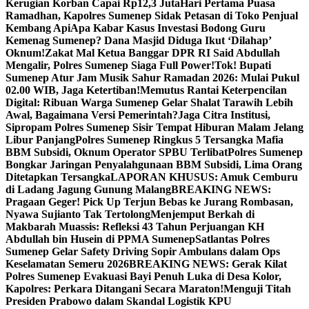
Kerugian Korban Capai Rp12,3 Juta
Hari Pertama Puasa
Ramadhan, Kapolres Sumenep Sidak Petasan di Toko Penjual
Kembang Api
Apa Kabar Kasus Investasi Bodong Guru
Kemenag Sumenep? Dana Masjid Diduga Ikut ‘Dilahap’
Oknum!
Zakat Mal Ketua Banggar DPR RI Said Abdullah
Mengalir, Polres Sumenep Siaga Full Power!
Tok! Bupati
Sumenep Atur Jam Musik Sahur Ramadan 2026: Mulai Pukul
02.00 WIB, Jaga Ketertiban!
Memutus Rantai Keterpencilan
Digital: Ribuan Warga Sumenep Gelar Shalat Tarawih Lebih
Awal, Bagaimana Versi Pemerintah?
Jaga Citra Institusi,
Sipropam Polres Sumenep Sisir Tempat Hiburan Malam Jelang
Libur Panjang
Polres Sumenep Ringkus 5 Tersangka Mafia
BBM Subsidi, Oknum Operator SPBU Terlibat
Polres Sumenep
Bongkar Jaringan Penyalahgunaan BBM Subsidi, Lima Orang
Ditetapkan Tersangka
LAPORAN KHUSUS: Amuk Cemburu
di Ladang Jagung Gunung Malang
BREAKING NEWS:
Pragaan Geger! Pick Up Terjun Bebas ke Jurang Rombasan,
Nyawa Sujianto Tak Tertolong
Menjemput Berkah di
Makbarah Muassis: Refleksi 43 Tahun Perjuangan KH
Abdullah bin Husein di PPMA Sumenep
Satlantas Polres
Sumenep Gelar Safety Driving Sopir Ambulans dalam Ops
Keselamatan Semeru 2026
BREAKING NEWS: Gerak Kilat
Polres Sumenep Evakuasi Bayi Penuh Luka di Desa Kolor,
Kapolres: Perkara Ditangani Secara Maraton!
Menguji Titah
Presiden Prabowo dalam Skandal Logistik KPU