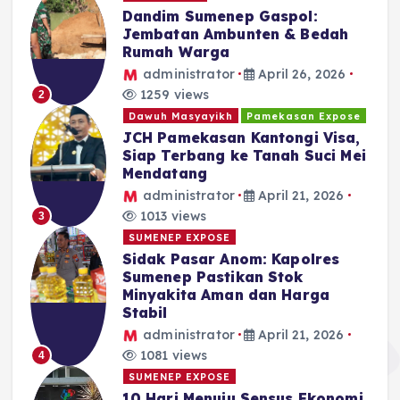
Dandim Sumenep Gaspol:
Jembatan Ambunten & Bedah
Rumah Warga
administrator
April 26, 2026
1259 views
2
Dawuh Masyayikh
Pamekasan Expose
JCH Pamekasan Kantongi Visa,
Siap Terbang ke Tanah Suci Mei
Mendatang
administrator
April 21, 2026
1013 views
3
SUMENEP EXPOSE
Sidak Pasar Anom: Kapolres
Sumenep Pastikan Stok
Minyakita Aman dan Harga
Stabil
administrator
April 21, 2026
1081 views
4
SUMENEP EXPOSE
10 Hari Menuju Sensus Ekonomi