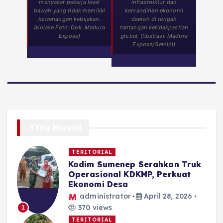
menyasar pekerja level
infrastruktur dan
bawah yang tidak memiliki
kemandirian ekonomi
kewenangan kebijakan.
daerah di tengah
(Kolase Foto: Dok. Madura
tantangan ketidakpastian
Expose)
global. (Ilustrasi: Madura
Expose/Gemini)
You Missed
TERITORIAL
Kodim Sumenep Serahkan Truk
Operasional KDKMP, Perkuat
Ekonomi Desa
administrator
April 28, 2026
370 views
1
TERITORIAL