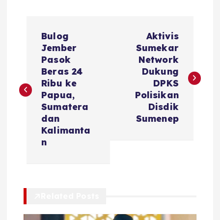
N
Bulog
Aktivis
a
Jember
Sumekar
Pasok
Network
v
Beras 24
Dukung
Ribu ke
DPKS
i
Papua,
Polisikan
Sumatera
Disdik
g
dan
Sumenep
Kalimanta
a
n
s
i
Related Posts