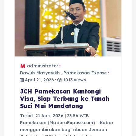
p
o
s
administrator
Dawuh Masyayikh
,
Pamekasan Expose
April 21, 2026
1013 views
JCH Pamekasan Kantongi
Visa, Siap Terbang ke Tanah
Suci Mei Mendatang
Terbit: 21 April 2026 | 23:56 WIB
Pamekasan (MaduraExpose.com) – Kabar
menggembirakan bagi ribuan Jemaah