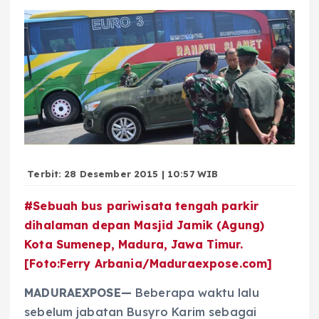
Terbit: 28 Desember 2015 | 10:57 WIB
#Sebuah bus pariwisata tengah parkir
dihalaman depan Masjid Jamik (Agung)
Kota Sumenep, Madura, Jawa Timur.
[Foto:Ferry Arbania/Maduraexpose.com]
MADURAEXPOSE—
Beberapa waktu lalu
sebelum jabatan Busyro Karim sebagai