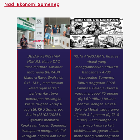
Nadi Ekonomi Sumenep
DESAK KEPASTIAN
IRONI ANGGARAN. Ilustrasi
HUKUM. Ketua DPC
visual yang
Perhimpunan Advokat
menggambarkan struktur
Indonesia (PERADI)
Rancangan APBD
Madura Raya, Syafrawi,
Kabupaten Sumenep
S.H., M.H., memberikan
Tahun Anggaran 2026.
keterangan terkait
Dominasi Belanja Operasi
berlarut-larutnya
yang mencapai 70 persen
penetapan tersangka
(Rp1,59 triliun) terlihat
kasus dugaan korupsi
kontras dengan alokasi
logistik KPU Sumenep,
Belanja Modal yang hanya
Senin (23/03/2026).
dijatah 3,2 persen (Rp73,8
Syafrawi meminta
miliar). Ketimpangan ini
Kejaksaan Negeri Sumenep
memicu kritik terkait
transparan mengenai nilai
efektivitas anggaran dalam
kerugian negara dan tidak
mendorong pembangunan