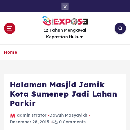
S
k
i
p
t
12 Tahun Mengawal
o
Kepastian Hukum
c
o
Home
n
t
e
n
Halaman Masjid Jamik
t
Kota Sumenep Jadi Lahan
Parkir
administrator
Dawuh Masyayikh
Desember 28, 2015
0 Comments