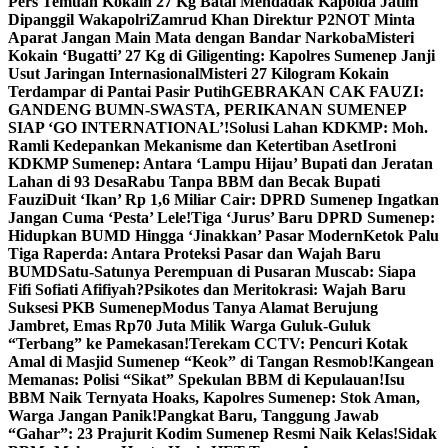
Pers Temuan Kokain 27 Kg Batal Mendadak Kapolda Jatim
Dipanggil Wakapolri
Zamrud Khan Direktur P2NOT Minta
Aparat Jangan Main Mata dengan Bandar Narkoba
Misteri
Kokain ‘Bugatti’ 27 Kg di Giligenting: Kapolres Sumenep Janji
Usut Jaringan Internasional
Misteri 27 Kilogram Kokain
Terdampar di Pantai Pasir Putih
GEBRAKAN CAK FAUZI:
GANDENG BUMN-SWASTA, PERIKANAN SUMENEP
SIAP ‘GO INTERNATIONAL’!
Solusi Lahan KDKMP: Moh.
Ramli Kedepankan Mekanisme dan Ketertiban Aset
Ironi
KDKMP Sumenep: Antara ‘Lampu Hijau’ Bupati dan Jeratan
Lahan di 93 Desa
Rabu Tanpa BBM dan Becak Bupati
Fauzi
Duit ‘Ikan’ Rp 1,6 Miliar Cair: DPRD Sumenep Ingatkan
Jangan Cuma ‘Pesta’ Lele!
Tiga ‘Jurus’ Baru DPRD Sumenep:
Hidupkan BUMD Hingga ‘Jinakkan’ Pasar Modern
Ketok Palu
Tiga Raperda: Antara Proteksi Pasar dan Wajah Baru
BUMD
Satu-Satunya Perempuan di Pusaran Muscab: Siapa
Fifi Sofiati Afifiyah?
Psikotes dan Meritokrasi: Wajah Baru
Suksesi PKB Sumenep
Modus Tanya Alamat Berujung
Jambret, Emas Rp70 Juta Milik Warga Guluk-Guluk
“Terbang” ke Pamekasan!
Terekam CCTV: Pencuri Kotak
Amal di Masjid Sumenep “Keok” di Tangan Resmob!
Kangean
Memanas: Polisi “Sikat” Spekulan BBM di Kepulauan!
Isu
BBM Naik Ternyata Hoaks, Kapolres Sumenep: Stok Aman,
Warga Jangan Panik!
Pangkat Baru, Tanggung Jawab
“Gahar”: 23 Prajurit Kodim Sumenep Resmi Naik Kelas!
Sidak