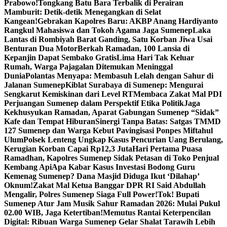
Prabowo!
Tongkang Batu Bara Terbalik di Perairan
Mamburit: Detik-detik Menegangkan di Selat
Kangean!
Gebrakan Kapolres Baru: AKBP Anang Hardiyanto
Rangkul Mahasiswa dan Tokoh Agama Jaga Sumenep
Laka
Lantas di Rombiyah Barat Ganding, Satu Korban Jiwa Usai
Benturan Dua Motor
Berkah Ramadan, 100 Lansia di
Kepanjin Dapat Sembako Gratis
Lima Hari Tak Keluar
Rumah, Warga Pajagalan Ditemukan Meninggal
Dunia
Polantas Menyapa: Membasuh Lelah dengan Sahur di
Jalanan Sumenep
Kiblat Surabaya di Sumenep: Mengurai
Sengkarut Kemiskinan dari Level RT
Membaca Zakat Mal PDI
Perjuangan Sumenep dalam Perspektif Etika Politik
Jaga
Kekhusyukan Ramadan, Aparat Gabungan Sumenep “Sidak”
Kafe dan Tempat Hiburan
Sinergi Tanpa Batas: Satgas TMMD
127 Sumenep dan Warga Kebut Pavingisasi Ponpes Miftahul
Ulum
Polsek Lenteng Ungkap Kasus Pencurian Uang Berulang,
Kerugian Korban Capai Rp12,3 Juta
Hari Pertama Puasa
Ramadhan, Kapolres Sumenep Sidak Petasan di Toko Penjual
Kembang Api
Apa Kabar Kasus Investasi Bodong Guru
Kemenag Sumenep? Dana Masjid Diduga Ikut ‘Dilahap’
Oknum!
Zakat Mal Ketua Banggar DPR RI Said Abdullah
Mengalir, Polres Sumenep Siaga Full Power!
Tok! Bupati
Sumenep Atur Jam Musik Sahur Ramadan 2026: Mulai Pukul
02.00 WIB, Jaga Ketertiban!
Memutus Rantai Keterpencilan
Digital: Ribuan Warga Sumenep Gelar Shalat Tarawih Lebih