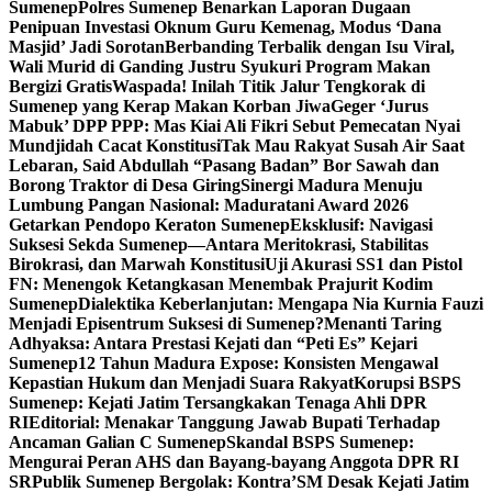
Sumenep
Polres Sumenep Benarkan Laporan Dugaan
Penipuan Investasi Oknum Guru Kemenag, Modus ‘Dana
Masjid’ Jadi Sorotan
Berbanding Terbalik dengan Isu Viral,
Wali Murid di Ganding Justru Syukuri Program Makan
Bergizi Gratis
Waspada! Inilah Titik Jalur Tengkorak di
Sumenep yang Kerap Makan Korban Jiwa
Geger ‘Jurus
Mabuk’ DPP PPP: Mas Kiai Ali Fikri Sebut Pemecatan Nyai
Mundjidah Cacat Konstitusi
Tak Mau Rakyat Susah Air Saat
Lebaran, Said Abdullah “Pasang Badan” Bor Sawah dan
Borong Traktor di Desa Giring
Sinergi Madura Menuju
Lumbung Pangan Nasional: Maduratani Award 2026
Getarkan Pendopo Keraton Sumenep
Eksklusif: Navigasi
Suksesi Sekda Sumenep—Antara Meritokrasi, Stabilitas
Birokrasi, dan Marwah Konstitusi
Uji Akurasi SS1 dan Pistol
FN: Menengok Ketangkasan Menembak Prajurit Kodim
Sumenep
Dialektika Keberlanjutan: Mengapa Nia Kurnia Fauzi
Menjadi Episentrum Suksesi di Sumenep?
Menanti Taring
Adhyaksa: Antara Prestasi Kejati dan “Peti Es” Kejari
Sumenep
12 Tahun Madura Expose: Konsisten Mengawal
Kepastian Hukum dan Menjadi Suara Rakyat
Korupsi BSPS
Sumenep: Kejati Jatim Tersangkakan Tenaga Ahli DPR
RI
Editorial: Menakar Tanggung Jawab Bupati Terhadap
Ancaman Galian C Sumenep
Skandal BSPS Sumenep:
Mengurai Peran AHS dan Bayang-bayang Anggota DPR RI
SR
Publik Sumenep Bergolak: Kontra’SM Desak Kejati Jatim