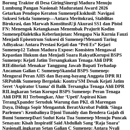
Borong Traktor di Desa Giring
Sinergi Madura Menuju
Lumbung Pangan Nasional: Maduratani Award 2026
Getarkan Pendopo Keraton Sumenep
Eksklusif: Navigasi
Suksesi Sekda Sumenep—Antara Meritokrasi, Stabilitas
Birokrasi, dan Marwah Konstitusi
Uji Akurasi SS1 dan Pistol
FN: Menengok Ketangkasan Menembak Prajurit Kodim
Sumenep
Dialektika Keberlanjutan: Mengapa Nia Kurnia Fauzi
Menjadi Episentrum Suksesi di Sumenep?
Menanti Taring
Adhyaksa: Antara Prestasi Kejati dan “Peti Es” Kejari
Sumenep
12 Tahun Madura Expose: Konsisten Mengawal
Kepastian Hukum dan Menjadi Suara Rakyat
Korupsi BSPS
Sumenep: Kejati Jatim Tersangkakan Tenaga Ahli DPR
RI
Editorial: Menakar Tanggung Jawab Bupati Terhadap
Ancaman Galian C Sumenep
Skandal BSPS Sumenep:
Mengurai Peran AHS dan Bayang-bayang Anggota DPR RI
SR
Publik Sumenep Bergolak: Kontra’SM Desak Kejati Jatim
Seret ‘Aspirator Utama’ di Balik Tersangka Tenaga Ahli DPR
RI
Lingkaran Setan Korupsi BSPS Sumenep: Peran Tenaga
Ahli DPR RI Terbongkar, Alur ‘Upeti’ Aspirasi Kian
Terang
Xpander Seruduk Warung dan PKL di Marengan
Daya, Diduga Sopir Mengantuk Berat
Akrobat Politik ‘Singa
Parlemen’: Kembalinya Djoni Tunaidy dan Bendera Gajah di
Bumi Sumenep
Dari Sudut Kota Tua Sumenep Menuju Puncak
Senayan: Kisah Inspiratif Said Abdullah Sang ‘Raja Suara’
Nasional
Lingkaran Setan Galian C Sumenep: Antara Nyali