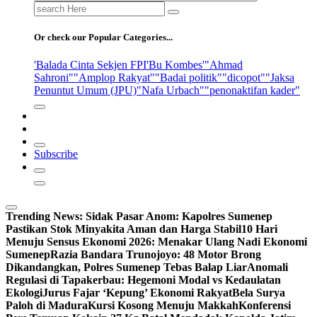
Search
for:
Or check our Popular Categories...
'Balada Cinta Sekjen FPI
'Bu Kombes'
"Ahmad
Sahroni"
"Amplop Rakyat"
"Badai politik"
"dicopot"
"Jaksa
Penuntut Umum (JPU)
"Nafa Urbach"
"penonaktifan kader"
Subscribe
Trending News:
Sidak Pasar Anom: Kapolres Sumenep
Pastikan Stok Minyakita Aman dan Harga Stabil
10 Hari
Menuju Sensus Ekonomi 2026: Menakar Ulang Nadi Ekonomi
Sumenep
Razia Bandara Trunojoyo: 48 Motor Brong
Dikandangkan, Polres Sumenep Tebas Balap Liar
Anomali
Regulasi di Tapakerbau: Hegemoni Modal vs Kedaulatan
Ekologi
Jurus Fajar ‘Kepung’ Ekonomi Rakyat
Bela Surya
Paloh di Madura
Kursi Kosong Menuju Makkah
Konferensi