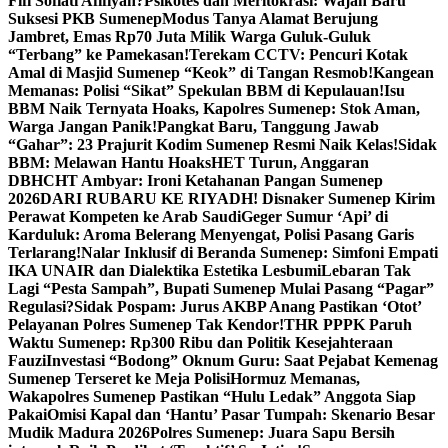
Fifi Sofiati Afifiyah?
Psikotes dan Meritokrasi: Wajah Baru
Suksesi PKB Sumenep
Modus Tanya Alamat Berujung
Jambret, Emas Rp70 Juta Milik Warga Guluk-Guluk
“Terbang” ke Pamekasan!
Terekam CCTV: Pencuri Kotak
Amal di Masjid Sumenep “Keok” di Tangan Resmob!
Kangean
Memanas: Polisi “Sikat” Spekulan BBM di Kepulauan!
Isu
BBM Naik Ternyata Hoaks, Kapolres Sumenep: Stok Aman,
Warga Jangan Panik!
Pangkat Baru, Tanggung Jawab
“Gahar”: 23 Prajurit Kodim Sumenep Resmi Naik Kelas!
Sidak
BBM: Melawan Hantu Hoaks
HET Turun, Anggaran
DBHCHT Ambyar: Ironi Ketahanan Pangan Sumenep
2026
DARI RUBARU KE RIYADH! Disnaker Sumenep Kirim
Perawat Kompeten ke Arab Saudi
Geger Sumur ‘Api’ di
Karduluk: Aroma Belerang Menyengat, Polisi Pasang Garis
Terlarang!
Nalar Inklusif di Beranda Sumenep: Simfoni Empati
IKA UNAIR dan Dialektika Estetika Lesbumi
Lebaran Tak
Lagi “Pesta Sampah”, Bupati Sumenep Mulai Pasang “Pagar”
Regulasi?
Sidak Pospam: Jurus AKBP Anang Pastikan ‘Otot’
Pelayanan Polres Sumenep Tak Kendor!
THR PPPK Paruh
Waktu Sumenep: Rp300 Ribu dan Politik Kesejahteraan
Fauzi
Investasi “Bodong” Oknum Guru: Saat Pejabat Kemenag
Sumenep Terseret ke Meja Polisi
Hormuz Memanas,
Wakapolres Sumenep Pastikan “Hulu Ledak” Anggota Siap
Pakai
Omisi Kapal dan ‘Hantu’ Pasar Tumpah: Skenario Besar
Mudik Madura 2026
Polres Sumenep: Juara Sapu Bersih