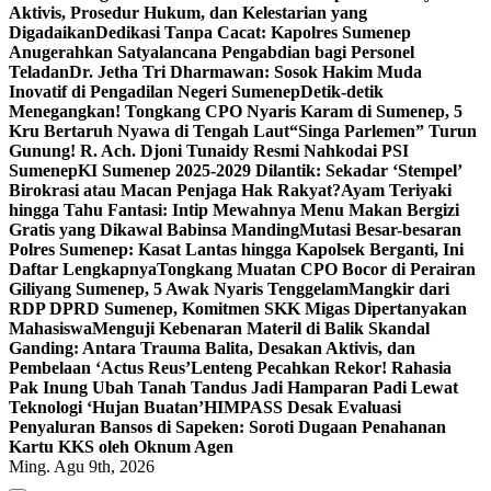
Aktivis, Prosedur Hukum, dan Kelestarian yang
Digadaikan
Dedikasi Tanpa Cacat: Kapolres Sumenep
Anugerahkan Satyalancana Pengabdian bagi Personel
Teladan
Dr. Jetha Tri Dharmawan: Sosok Hakim Muda
Inovatif di Pengadilan Negeri Sumenep
Detik-detik
Menegangkan! Tongkang CPO Nyaris Karam di Sumenep, 5
Kru Bertaruh Nyawa di Tengah Laut
“Singa Parlemen” Turun
Gunung! R. Ach. Djoni Tunaidy Resmi Nahkodai PSI
Sumenep
KI Sumenep 2025-2029 Dilantik: Sekadar ‘Stempel’
Birokrasi atau Macan Penjaga Hak Rakyat?
Ayam Teriyaki
hingga Tahu Fantasi: Intip Mewahnya Menu Makan Bergizi
Gratis yang Dikawal Babinsa Manding
Mutasi Besar-besaran
Polres Sumenep: Kasat Lantas hingga Kapolsek Berganti, Ini
Daftar Lengkapnya
Tongkang Muatan CPO Bocor di Perairan
Giliyang Sumenep, 5 Awak Nyaris Tenggelam
Mangkir dari
RDP DPRD Sumenep, Komitmen SKK Migas Dipertanyakan
Mahasiswa
Menguji Kebenaran Materil di Balik Skandal
Ganding: Antara Trauma Balita, Desakan Aktivis, dan
Pembelaan ‘Actus Reus’
Lenteng Pecahkan Rekor! Rahasia
Pak Inung Ubah Tanah Tandus Jadi Hamparan Padi Lewat
Teknologi ‘Hujan Buatan’
HIMPASS Desak Evaluasi
Penyaluran Bansos di Sapeken: Soroti Dugaan Penahanan
Kartu KKS oleh Oknum Agen
Ming. Agu 9th, 2026