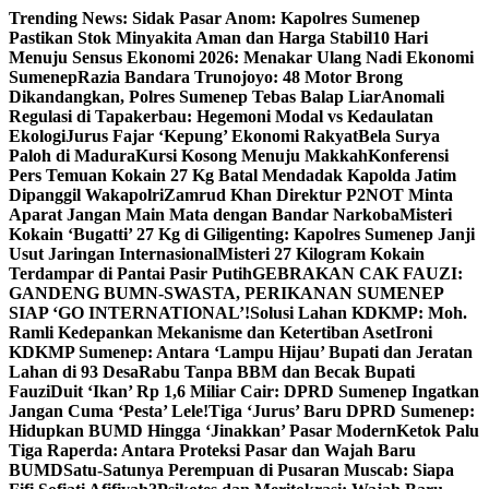
Skip
Trending News:
Sidak Pasar Anom: Kapolres Sumenep
to
Pastikan Stok Minyakita Aman dan Harga Stabil
10 Hari
content
Menuju Sensus Ekonomi 2026: Menakar Ulang Nadi Ekonomi
Sumenep
Razia Bandara Trunojoyo: 48 Motor Brong
Dikandangkan, Polres Sumenep Tebas Balap Liar
Anomali
Regulasi di Tapakerbau: Hegemoni Modal vs Kedaulatan
Ekologi
Jurus Fajar ‘Kepung’ Ekonomi Rakyat
Bela Surya
Paloh di Madura
Kursi Kosong Menuju Makkah
Konferensi
Pers Temuan Kokain 27 Kg Batal Mendadak Kapolda Jatim
Dipanggil Wakapolri
Zamrud Khan Direktur P2NOT Minta
Aparat Jangan Main Mata dengan Bandar Narkoba
Misteri
Kokain ‘Bugatti’ 27 Kg di Giligenting: Kapolres Sumenep Janji
Usut Jaringan Internasional
Misteri 27 Kilogram Kokain
Terdampar di Pantai Pasir Putih
GEBRAKAN CAK FAUZI:
GANDENG BUMN-SWASTA, PERIKANAN SUMENEP
SIAP ‘GO INTERNATIONAL’!
Solusi Lahan KDKMP: Moh.
Ramli Kedepankan Mekanisme dan Ketertiban Aset
Ironi
KDKMP Sumenep: Antara ‘Lampu Hijau’ Bupati dan Jeratan
Lahan di 93 Desa
Rabu Tanpa BBM dan Becak Bupati
Fauzi
Duit ‘Ikan’ Rp 1,6 Miliar Cair: DPRD Sumenep Ingatkan
Jangan Cuma ‘Pesta’ Lele!
Tiga ‘Jurus’ Baru DPRD Sumenep:
Hidupkan BUMD Hingga ‘Jinakkan’ Pasar Modern
Ketok Palu
Tiga Raperda: Antara Proteksi Pasar dan Wajah Baru
BUMD
Satu-Satunya Perempuan di Pusaran Muscab: Siapa