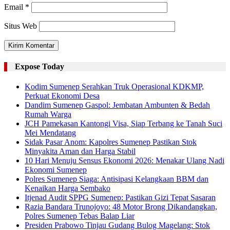
Email
*
Situs Web
Expose Today
Kodim Sumenep Serahkan Truk Operasional KDKMP,
Perkuat Ekonomi Desa
Dandim Sumenep Gaspol: Jembatan Ambunten & Bedah
Rumah Warga
JCH Pamekasan Kantongi Visa, Siap Terbang ke Tanah Suci
Mei Mendatang
Sidak Pasar Anom: Kapolres Sumenep Pastikan Stok
Minyakita Aman dan Harga Stabil
10 Hari Menuju Sensus Ekonomi 2026: Menakar Ulang Nadi
Ekonomi Sumenep
Polres Sumenep Siaga: Antisipasi Kelangkaan BBM dan
Kenaikan Harga Sembako
Itjenad Audit SPPG Sumenep: Pastikan Gizi Tepat Sasaran
Razia Bandara Trunojoyo: 48 Motor Brong Dikandangkan,
Polres Sumenep Tebas Balap Liar
Presiden Prabowo Tinjau Gudang Bulog Magelang: Stok