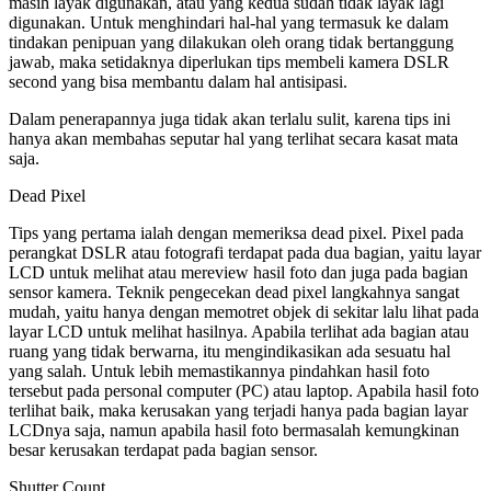
masih layak digunakan, atau yang kedua sudah tidak layak lagi
digunakan. Untuk menghindari hal-hal yang termasuk ke dalam
tindakan penipuan yang dilakukan oleh orang tidak bertanggung
jawab, maka setidaknya diperlukan tips membeli kamera DSLR
second yang bisa membantu dalam hal antisipasi.
Dalam penerapannya juga tidak akan terlalu sulit, karena tips ini
hanya akan membahas seputar hal yang terlihat secara kasat mata
saja.
Dead Pixel
Tips yang pertama ialah dengan memeriksa dead pixel. Pixel pada
perangkat DSLR atau fotografi terdapat pada dua bagian, yaitu layar
LCD untuk melihat atau mereview hasil foto dan juga pada bagian
sensor kamera. Teknik pengecekan dead pixel langkahnya sangat
mudah, yaitu hanya dengan memotret objek di sekitar lalu lihat pada
layar LCD untuk melihat hasilnya. Apabila terlihat ada bagian atau
ruang yang tidak berwarna, itu mengindikasikan ada sesuatu hal
yang salah. Untuk lebih memastikannya pindahkan hasil foto
tersebut pada personal computer (PC) atau laptop. Apabila hasil foto
terlihat baik, maka kerusakan yang terjadi hanya pada bagian layar
LCDnya saja, namun apabila hasil foto bermasalah kemungkinan
besar kerusakan terdapat pada bagian sensor.
Shutter Count