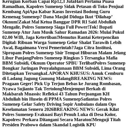
Kerugian Korban Capai Rp12,3 Juta
Hari Pertama Puasa
Ramadhan, Kapolres Sumenep Sidak Petasan di Toko Penjual
Kembang Api
Apa Kabar Kasus Investasi Bodong Guru
Kemenag Sumenep? Dana Masjid Diduga Ikut ‘Dilahap’
Oknum!
Zakat Mal Ketua Banggar DPR RI Said Abdullah
Mengalir, Polres Sumenep Siaga Full Power!
Tok! Bupati
Sumenep Atur Jam Musik Sahur Ramadan 2026: Mulai Pukul
02.00 WIB, Jaga Ketertiban!
Memutus Rantai Keterpencilan
Digital: Ribuan Warga Sumenep Gelar Shalat Tarawih Lebih
Awal, Bagaimana Versi Pemerintah?
Jaga Citra Institusi,
Sipropam Polres Sumenep Sisir Tempat Hiburan Malam Jelang
Libur Panjang
Polres Sumenep Ringkus 5 Tersangka Mafia
BBM Subsidi, Oknum Operator SPBU Terlibat
Polres Sumenep
Bongkar Jaringan Penyalahgunaan BBM Subsidi, Lima Orang
Ditetapkan Tersangka
LAPORAN KHUSUS: Amuk Cemburu
di Ladang Jagung Gunung Malang
BREAKING NEWS:
Pragaan Geger! Pick Up Terjun Bebas ke Jurang Rombasan,
Nyawa Sujianto Tak Tertolong
Menjemput Berkah di
Makbarah Muassis: Refleksi 43 Tahun Perjuangan KH
Abdullah bin Husein di PPMA Sumenep
Satlantas Polres
Sumenep Gelar Safety Driving Sopir Ambulans dalam Ops
Keselamatan Semeru 2026
BREAKING NEWS: Gerak Kilat
Polres Sumenep Evakuasi Bayi Penuh Luka di Desa Kolor,
Kapolres: Perkara Ditangani Secara Maraton!
Menguji Titah
Presiden Prabowo dalam Skandal Logistik KPU