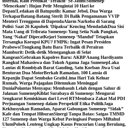
internal, Raih Predikat ‘Teraktif’ Se-Jatim!
Sumenep
‘Mencekam’: Hujan Petir Mengintai 10 Hari ke
Depan!
Ledakan di Batuputih: Kamar Jebol, Dua Warga
Terkapar
Batang-Batang Steril: Di Balik Pengamanan VVIP
Menteri Trenggono di Dapenda
Alarm Narkoba di Sarang
Polisi: Saat 26 Kapolsek ‘Dipaksa’ Kencing Mendadak
Dua Sisi
Mata Uang di Tribrata Sumenep: Yang Setia Naik Pangkat,
Yang ‘Nakal’ Dipecat
Kejari Sumenep ‘Mandul’ Tetapkan
Tersangka Korupsi KPU? FMPK: Ingat Pesan Presiden
Prabowo!
Tongkang Batu Bara Terbalik di Perairan
Mamburit: Detik-detik Menegangkan di Selat
Kangean!
Gebrakan Kapolres Baru: AKBP Anang Hardiyanto
Rangkul Mahasiswa dan Tokoh Agama Jaga Sumenep
Laka
Lantas di Rombiyah Barat Ganding, Satu Korban Jiwa Usai
Benturan Dua Motor
Berkah Ramadan, 100 Lansia di
Kepanjin Dapat Sembako Gratis
Lima Hari Tak Keluar
Rumah, Warga Pajagalan Ditemukan Meninggal
Dunia
Polantas Menyapa: Membasuh Lelah dengan Sahur di
Jalanan Sumenep
Kiblat Surabaya di Sumenep: Mengurai
Sengkarut Kemiskinan dari Level RT
Membaca Zakat Mal PDI
Perjuangan Sumenep dalam Perspektif Etika Politik
Jaga
Kekhusyukan Ramadan, Aparat Gabungan Sumenep “Sidak”
Kafe dan Tempat Hiburan
Sinergi Tanpa Batas: Satgas TMMD
127 Sumenep dan Warga Kebut Pavingisasi Ponpes Miftahul
Ulum
Polsek Lenteng Ungkap Kasus Pencurian Uang Berulang,