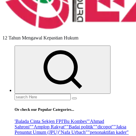
12 Tahun Mengawal Kepastian Hukum
Search
for:
Or check our Popular Categories...
'Balada Cinta Sekjen FPI
'Bu Kombes'
"Ahmad
Sahroni"
"Amplop Rakyat"
"Badai politik"
"dicopot"
"Jaksa
Penuntut Umum (JPU)
"Nafa Urbach"
"penonaktifan kader"