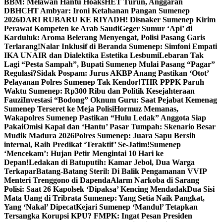
BBM: Melawan Hantu Hoaks
HET Turun, Anggaran
DBHCHT Ambyar: Ironi Ketahanan Pangan Sumenep
2026
DARI RUBARU KE RIYADH! Disnaker Sumenep Kirim
Perawat Kompeten ke Arab Saudi
Geger Sumur ‘Api’ di
Karduluk: Aroma Belerang Menyengat, Polisi Pasang Garis
Terlarang!
Nalar Inklusif di Beranda Sumenep: Simfoni Empati
IKA UNAIR dan Dialektika Estetika Lesbumi
Lebaran Tak
Lagi “Pesta Sampah”, Bupati Sumenep Mulai Pasang “Pagar”
Regulasi?
Sidak Pospam: Jurus AKBP Anang Pastikan ‘Otot’
Pelayanan Polres Sumenep Tak Kendor!
THR PPPK Paruh
Waktu Sumenep: Rp300 Ribu dan Politik Kesejahteraan
Fauzi
Investasi “Bodong” Oknum Guru: Saat Pejabat Kemenag
Sumenep Terseret ke Meja Polisi
Hormuz Memanas,
Wakapolres Sumenep Pastikan “Hulu Ledak” Anggota Siap
Pakai
Omisi Kapal dan ‘Hantu’ Pasar Tumpah: Skenario Besar
Mudik Madura 2026
Polres Sumenep: Juara Sapu Bersih
internal, Raih Predikat ‘Teraktif’ Se-Jatim!
Sumenep
‘Mencekam’: Hujan Petir Mengintai 10 Hari ke
Depan!
Ledakan di Batuputih: Kamar Jebol, Dua Warga
Terkapar
Batang-Batang Steril: Di Balik Pengamanan VVIP
Menteri Trenggono di Dapenda
Alarm Narkoba di Sarang
Polisi: Saat 26 Kapolsek ‘Dipaksa’ Kencing Mendadak
Dua Sisi
Mata Uang di Tribrata Sumenep: Yang Setia Naik Pangkat,
Yang ‘Nakal’ Dipecat
Kejari Sumenep ‘Mandul’ Tetapkan
Tersangka Korupsi KPU? FMPK: Ingat Pesan Presiden