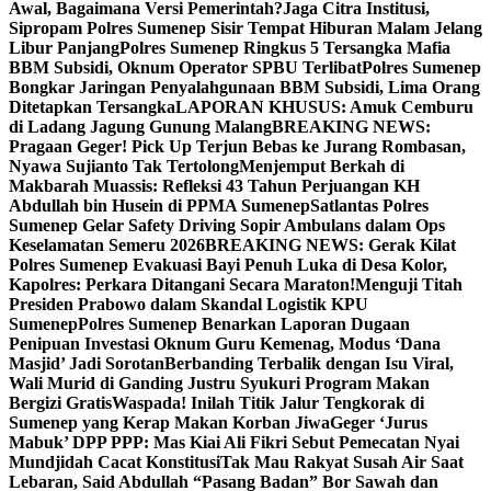
Awal, Bagaimana Versi Pemerintah?
Jaga Citra Institusi,
Sipropam Polres Sumenep Sisir Tempat Hiburan Malam Jelang
Libur Panjang
Polres Sumenep Ringkus 5 Tersangka Mafia
BBM Subsidi, Oknum Operator SPBU Terlibat
Polres Sumenep
Bongkar Jaringan Penyalahgunaan BBM Subsidi, Lima Orang
Ditetapkan Tersangka
LAPORAN KHUSUS: Amuk Cemburu
di Ladang Jagung Gunung Malang
BREAKING NEWS:
Pragaan Geger! Pick Up Terjun Bebas ke Jurang Rombasan,
Nyawa Sujianto Tak Tertolong
Menjemput Berkah di
Makbarah Muassis: Refleksi 43 Tahun Perjuangan KH
Abdullah bin Husein di PPMA Sumenep
Satlantas Polres
Sumenep Gelar Safety Driving Sopir Ambulans dalam Ops
Keselamatan Semeru 2026
BREAKING NEWS: Gerak Kilat
Polres Sumenep Evakuasi Bayi Penuh Luka di Desa Kolor,
Kapolres: Perkara Ditangani Secara Maraton!
Menguji Titah
Presiden Prabowo dalam Skandal Logistik KPU
Sumenep
Polres Sumenep Benarkan Laporan Dugaan
Penipuan Investasi Oknum Guru Kemenag, Modus ‘Dana
Masjid’ Jadi Sorotan
Berbanding Terbalik dengan Isu Viral,
Wali Murid di Ganding Justru Syukuri Program Makan
Bergizi Gratis
Waspada! Inilah Titik Jalur Tengkorak di
Sumenep yang Kerap Makan Korban Jiwa
Geger ‘Jurus
Mabuk’ DPP PPP: Mas Kiai Ali Fikri Sebut Pemecatan Nyai
Mundjidah Cacat Konstitusi
Tak Mau Rakyat Susah Air Saat
Lebaran, Said Abdullah “Pasang Badan” Bor Sawah dan