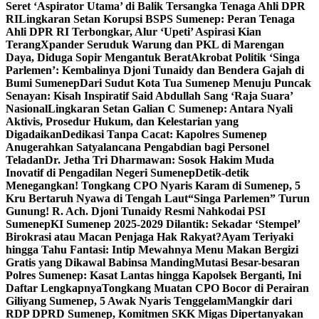
Seret ‘Aspirator Utama’ di Balik Tersangka Tenaga Ahli DPR
RI
Lingkaran Setan Korupsi BSPS Sumenep: Peran Tenaga
Ahli DPR RI Terbongkar, Alur ‘Upeti’ Aspirasi Kian
Terang
Xpander Seruduk Warung dan PKL di Marengan
Daya, Diduga Sopir Mengantuk Berat
Akrobat Politik ‘Singa
Parlemen’: Kembalinya Djoni Tunaidy dan Bendera Gajah di
Bumi Sumenep
Dari Sudut Kota Tua Sumenep Menuju Puncak
Senayan: Kisah Inspiratif Said Abdullah Sang ‘Raja Suara’
Nasional
Lingkaran Setan Galian C Sumenep: Antara Nyali
Aktivis, Prosedur Hukum, dan Kelestarian yang
Digadaikan
Dedikasi Tanpa Cacat: Kapolres Sumenep
Anugerahkan Satyalancana Pengabdian bagi Personel
Teladan
Dr. Jetha Tri Dharmawan: Sosok Hakim Muda
Inovatif di Pengadilan Negeri Sumenep
Detik-detik
Menegangkan! Tongkang CPO Nyaris Karam di Sumenep, 5
Kru Bertaruh Nyawa di Tengah Laut
“Singa Parlemen” Turun
Gunung! R. Ach. Djoni Tunaidy Resmi Nahkodai PSI
Sumenep
KI Sumenep 2025-2029 Dilantik: Sekadar ‘Stempel’
Birokrasi atau Macan Penjaga Hak Rakyat?
Ayam Teriyaki
hingga Tahu Fantasi: Intip Mewahnya Menu Makan Bergizi
Gratis yang Dikawal Babinsa Manding
Mutasi Besar-besaran
Polres Sumenep: Kasat Lantas hingga Kapolsek Berganti, Ini
Daftar Lengkapnya
Tongkang Muatan CPO Bocor di Perairan
Giliyang Sumenep, 5 Awak Nyaris Tenggelam
Mangkir dari
RDP DPRD Sumenep, Komitmen SKK Migas Dipertanyakan