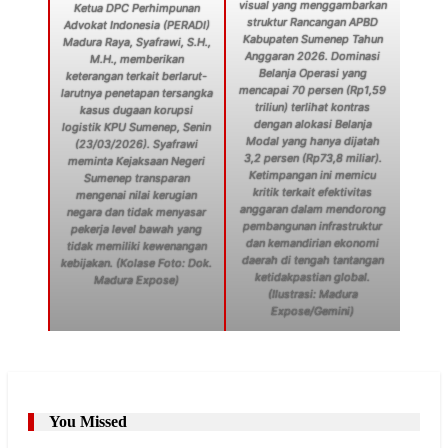
visual yang menggambarkan
Ketua DPC Perhimpunan
struktur Rancangan APBD
Advokat Indonesia (PERADI)
Kabupaten Sumenep Tahun
Madura Raya, Syafrawi, S.H.,
Anggaran 2026. Dominasi
M.H., memberikan
Belanja Operasi yang
keterangan terkait berlarut-
mencapai 70 persen (Rp1,59
larutnya penetapan tersangka
triliun) terlihat kontras
kasus dugaan korupsi
dengan alokasi Belanja
logistik KPU Sumenep, Senin
Modal yang hanya dijatah
(23/03/2026). Syafrawi
3,2 persen (Rp73,8 miliar).
meminta Kejaksaan Negeri
Ketimpangan ini memicu
Sumenep transparan
kritik terkait efektivitas
mengenai nilai kerugian
anggaran dalam mendorong
negara dan tidak menyasar
pembangunan infrastruktur
pekerja level bawah yang
dan kemandirian ekonomi
tidak memiliki kewenangan
daerah di tengah tantangan
kebijakan. (Kolase Foto: Dok.
ketidakpastian global.
Madura Expose)
(Ilustrasi: Madura
Expose/Gemini)
You Missed