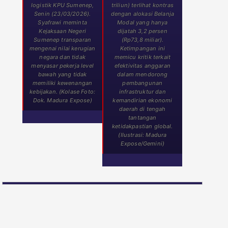
logistik KPU Sumenep,
triliun) terlihat kontras
Senin (23/03/2026).
dengan alokasi Belanja
Syafrawi meminta
Modal yang hanya
Kejaksaan Negeri
dijatah 3,2 persen
Sumenep transparan
(Rp73,8 miliar).
mengenai nilai kerugian
Ketimpangan ini
negara dan tidak
memicu kritik terkait
menyasar pekerja level
efektivitas anggaran
bawah yang tidak
dalam mendorong
memiliki kewenangan
pembangunan
kebijakan. (Kolase Foto:
infrastruktur dan
Dok. Madura Expose)
kemandirian ekonomi
daerah di tengah
tantangan
ketidakpastian global.
(Ilustrasi: Madura
Expose/Gemini)