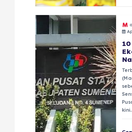
Apr
10
Ek
Na
Terb
(Ma
seb
Sen
Pus
kini
Con