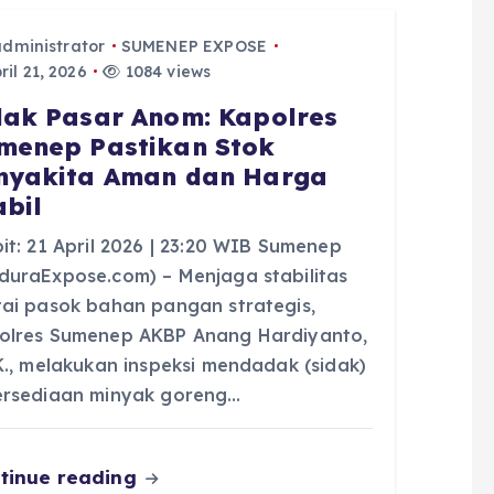
administrator
SUMENEP EXPOSE
il 21, 2026
1084 views
dak Pasar Anom: Kapolres
menep Pastikan Stok
nyakita Aman dan Harga
abil
it: 21 April 2026 | 23:20 WIB Sumenep
duraExpose.com) – Menjaga stabilitas
tai pasok bahan pangan strategis,
olres Sumenep AKBP Anang Hardiyanto,
.K., melakukan inspeksi mendadak (sidak)
ersediaan minyak goreng…
tinue reading