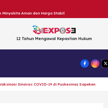
k Minyakita Aman dan Harga Stabil
12 Tahun Mengawal Kepastian Hukum
en
Headline News
 Vaksinasi Sinavac COVID-19 di Puskesmas Sapeken