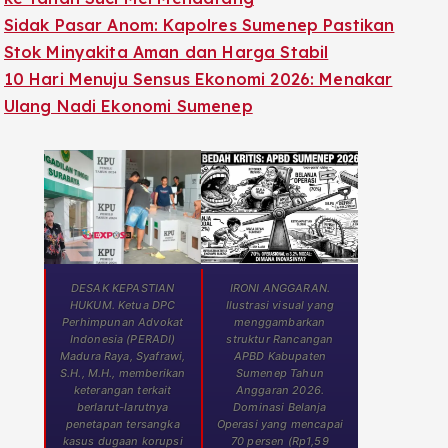
Sidak Pasar Anom: Kapolres Sumenep Pastikan
Stok Minyakita Aman dan Harga Stabil
10 Hari Menuju Sensus Ekonomi 2026: Menakar
Ulang Nadi Ekonomi Sumenep
DESAK KEPASTIAN
IRONI ANGGARAN.
HUKUM. Ketua DPC
Ilustrasi visual yang
Perhimpunan Advokat
menggambarkan
Indonesia (PERADI)
struktur Rancangan
Madura Raya, Syafrawi,
APBD Kabupaten
S.H., M.H., memberikan
Sumenep Tahun
keterangan terkait
Anggaran 2026.
berlarut-larutnya
Dominasi Belanja
penetapan tersangka
Operasi yang mencapai
kasus dugaan korupsi
70 persen (Rp1,59