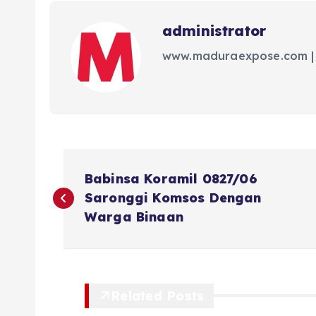
administrator
www.maduraexpose.com |
N
Babinsa Koramil 0827/06
a
Saronggi Komsos Dengan
Warga Binaan
v
i
Related Posts