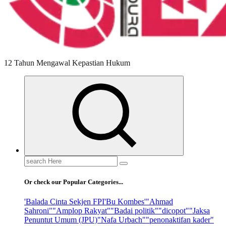
12 Tahun Mengawal Kepastian Hukum
Search
for:
Or check our Popular Categories...
'Balada Cinta Sekjen FPI
'Bu Kombes'
"Ahmad
Sahroni"
"Amplop Rakyat"
"Badai politik"
"dicopot"
"Jaksa
Penuntut Umum (JPU)
"Nafa Urbach"
"penonaktifan kader"