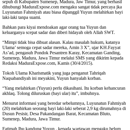
sepuh di Kabupaten Sumenep, Madura, Jaw Timur, yang berhasil
dihubungi MaduraExpose.com mengaku sangat tidak percaya jka
Luyunatun Fahmiyah atau biasa dipanggil Yuyun melahirkan bayi
laki-laki tanpa suami.
Bahkan para kiyai mendoakan agar orang tua Yuyun dan
keluarganya scepat sadar dan diberi hidayah oleh Allah SWT.
“Mimpi tidak bisa dibuat alasan. Kalau masalah hukum, katanya
Ulama’ semoga cepat sadar mereka, Amin 3 X”, ujar KH.Fayyat
As’ad, pengasuh Pondok Pesantren Karay, Kecamatan Ganding,
Sumenep, Madura, Jawa Timur melalui SMS yang dikirim kepada
Redaksi MaduraExpose.com, Kamis (30/4/2015).
Tokoh Ulama Kharismatik yang juga penganut Tahriqah
Naqsabandiyah ini meyakini, Yuyun hanyalah korban.
“Yang melahirkan (Yuyun) perlu dikasihani. Itu korban kehancuran
akhlaq. Tolong diluruskan (bayi ular) itu”, imbuhnya.
Menurut informasi yang beredar sebelumnya, Luyunatun Fahmiyah
(20) melahirkan seorang bayi laki-laki seberat 2,9 kg dirumahnya di
Dusun Pesisir, Desa Pakandangan Barat, Kecamatan Bluto,
Sumenep, Madura, Jawa Timur.
Fatimah Ibu kandung Yuyun , kepada wartawan mengaku belum