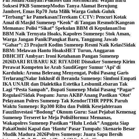
Fifi Sofiati Afifiyah?
Psikotes dan Meritokrasi: Wajah Baru
Suksesi PKB Sumenep
Modus Tanya Alamat Berujung
Jambret, Emas Rp70 Juta Milik Warga Guluk-Guluk
“Terbang” ke Pamekasan!
Terekam CCTV: Pencuri Kotak
Amal di Masjid Sumenep “Keok” di Tangan Resmob!
Kangean
Memanas: Polisi “Sikat” Spekulan BBM di Kepulauan!
Isu
BBM Naik Ternyata Hoaks, Kapolres Sumenep: Stok Aman,
Warga Jangan Panik!
Pangkat Baru, Tanggung Jawab
“Gahar”: 23 Prajurit Kodim Sumenep Resmi Naik Kelas!
Sidak
BBM: Melawan Hantu Hoaks
HET Turun, Anggaran
DBHCHT Ambyar: Ironi Ketahanan Pangan Sumenep
2026
DARI RUBARU KE RIYADH! Disnaker Sumenep Kirim
Perawat Kompeten ke Arab Saudi
Geger Sumur ‘Api’ di
Karduluk: Aroma Belerang Menyengat, Polisi Pasang Garis
Terlarang!
Nalar Inklusif di Beranda Sumenep: Simfoni Empati
IKA UNAIR dan Dialektika Estetika Lesbumi
Lebaran Tak
Lagi “Pesta Sampah”, Bupati Sumenep Mulai Pasang “Pagar”
Regulasi?
Sidak Pospam: Jurus AKBP Anang Pastikan ‘Otot’
Pelayanan Polres Sumenep Tak Kendor!
THR PPPK Paruh
Waktu Sumenep: Rp300 Ribu dan Politik Kesejahteraan
Fauzi
Investasi “Bodong” Oknum Guru: Saat Pejabat Kemenag
Sumenep Terseret ke Meja Polisi
Hormuz Memanas,
Wakapolres Sumenep Pastikan “Hulu Ledak” Anggota Siap
Pakai
Omisi Kapal dan ‘Hantu’ Pasar Tumpah: Skenario Besar
Mudik Madura 2026
Polres Sumenep: Juara Sapu Bersih