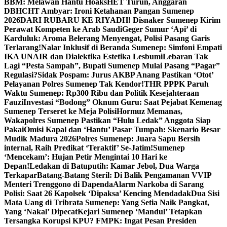
BBM: Melawan Hantu Hoaks
HET Turun, Anggaran
DBHCHT Ambyar: Ironi Ketahanan Pangan Sumenep
2026
DARI RUBARU KE RIYADH! Disnaker Sumenep Kirim
Perawat Kompeten ke Arab Saudi
Geger Sumur ‘Api’ di
Karduluk: Aroma Belerang Menyengat, Polisi Pasang Garis
Terlarang!
Nalar Inklusif di Beranda Sumenep: Simfoni Empati
IKA UNAIR dan Dialektika Estetika Lesbumi
Lebaran Tak
Lagi “Pesta Sampah”, Bupati Sumenep Mulai Pasang “Pagar”
Regulasi?
Sidak Pospam: Jurus AKBP Anang Pastikan ‘Otot’
Pelayanan Polres Sumenep Tak Kendor!
THR PPPK Paruh
Waktu Sumenep: Rp300 Ribu dan Politik Kesejahteraan
Fauzi
Investasi “Bodong” Oknum Guru: Saat Pejabat Kemenag
Sumenep Terseret ke Meja Polisi
Hormuz Memanas,
Wakapolres Sumenep Pastikan “Hulu Ledak” Anggota Siap
Pakai
Omisi Kapal dan ‘Hantu’ Pasar Tumpah: Skenario Besar
Mudik Madura 2026
Polres Sumenep: Juara Sapu Bersih
internal, Raih Predikat ‘Teraktif’ Se-Jatim!
Sumenep
‘Mencekam’: Hujan Petir Mengintai 10 Hari ke
Depan!
Ledakan di Batuputih: Kamar Jebol, Dua Warga
Terkapar
Batang-Batang Steril: Di Balik Pengamanan VVIP
Menteri Trenggono di Dapenda
Alarm Narkoba di Sarang
Polisi: Saat 26 Kapolsek ‘Dipaksa’ Kencing Mendadak
Dua Sisi
Mata Uang di Tribrata Sumenep: Yang Setia Naik Pangkat,
Yang ‘Nakal’ Dipecat
Kejari Sumenep ‘Mandul’ Tetapkan
Tersangka Korupsi KPU? FMPK: Ingat Pesan Presiden