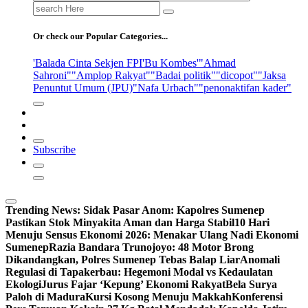
Search
for:
Or check our Popular Categories...
'Balada Cinta Sekjen FPI
'Bu Kombes'
"Ahmad
Sahroni"
"Amplop Rakyat"
"Badai politik"
"dicopot"
"Jaksa
Penuntut Umum (JPU)
"Nafa Urbach"
"penonaktifan kader"
Subscribe
Trending News:
Sidak Pasar Anom: Kapolres Sumenep
Pastikan Stok Minyakita Aman dan Harga Stabil
10 Hari
Menuju Sensus Ekonomi 2026: Menakar Ulang Nadi Ekonomi
Sumenep
Razia Bandara Trunojoyo: 48 Motor Brong
Dikandangkan, Polres Sumenep Tebas Balap Liar
Anomali
Regulasi di Tapakerbau: Hegemoni Modal vs Kedaulatan
Ekologi
Jurus Fajar ‘Kepung’ Ekonomi Rakyat
Bela Surya
Paloh di Madura
Kursi Kosong Menuju Makkah
Konferensi