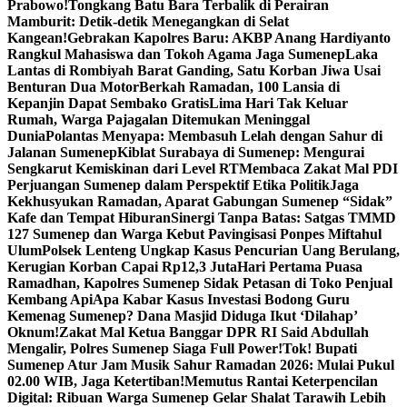
Prabowo!
Tongkang Batu Bara Terbalik di Perairan
Mamburit: Detik-detik Menegangkan di Selat
Kangean!
Gebrakan Kapolres Baru: AKBP Anang Hardiyanto
Rangkul Mahasiswa dan Tokoh Agama Jaga Sumenep
Laka
Lantas di Rombiyah Barat Ganding, Satu Korban Jiwa Usai
Benturan Dua Motor
Berkah Ramadan, 100 Lansia di
Kepanjin Dapat Sembako Gratis
Lima Hari Tak Keluar
Rumah, Warga Pajagalan Ditemukan Meninggal
Dunia
Polantas Menyapa: Membasuh Lelah dengan Sahur di
Jalanan Sumenep
Kiblat Surabaya di Sumenep: Mengurai
Sengkarut Kemiskinan dari Level RT
Membaca Zakat Mal PDI
Perjuangan Sumenep dalam Perspektif Etika Politik
Jaga
Kekhusyukan Ramadan, Aparat Gabungan Sumenep “Sidak”
Kafe dan Tempat Hiburan
Sinergi Tanpa Batas: Satgas TMMD
127 Sumenep dan Warga Kebut Pavingisasi Ponpes Miftahul
Ulum
Polsek Lenteng Ungkap Kasus Pencurian Uang Berulang,
Kerugian Korban Capai Rp12,3 Juta
Hari Pertama Puasa
Ramadhan, Kapolres Sumenep Sidak Petasan di Toko Penjual
Kembang Api
Apa Kabar Kasus Investasi Bodong Guru
Kemenag Sumenep? Dana Masjid Diduga Ikut ‘Dilahap’
Oknum!
Zakat Mal Ketua Banggar DPR RI Said Abdullah
Mengalir, Polres Sumenep Siaga Full Power!
Tok! Bupati
Sumenep Atur Jam Musik Sahur Ramadan 2026: Mulai Pukul
02.00 WIB, Jaga Ketertiban!
Memutus Rantai Keterpencilan
Digital: Ribuan Warga Sumenep Gelar Shalat Tarawih Lebih