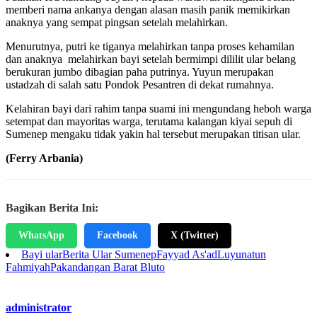
memberi nama ankanya dengan alasan masih panik memikirkan
anaknya yang sempat pingsan setelah melahirkan.
Menurutnya, putri ke tiganya melahirkan tanpa proses kehamilan
dan anaknya melahirkan bayi setelah bermimpi dililit ular belang
berukuran jumbo dibagian paha putrinya. Yuyun merupakan
ustadzah di salah satu Pondok Pesantren di dekat rumahnya.
Kelahiran bayi dari rahim tanpa suami ini mengundang heboh warga
setempat dan mayoritas warga, terutama kalangan kiyai sepuh di
Sumenep mengaku tidak yakin hal tersebut merupakan titisan ular.
(Ferry Arbania)
Bagikan Berita Ini:
WhatsApp
Facebook
X (Twitter)
Bayi ular
Berita Ular Sumenep
Fayyad As'ad
Luyunatun
Fahmiyah
Pakandangan Barat Bluto
administrator