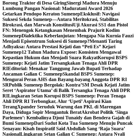
Borong Traktor di Desa Giring
Sinergi Madura Menuju
Lumbung Pangan Nasional: Maduratani Award 2026
Getarkan Pendopo Keraton Sumenep
Eksklusif: Navigasi
Suksesi Sekda Sumenep—Antara Meritokrasi, Stabilitas
Birokrasi, dan Marwah Konstitusi
Uji Akurasi SS1 dan Pistol
FN: Menengok Ketangkasan Menembak Prajurit Kodim
Sumenep
Dialektika Keberlanjutan: Mengapa Nia Kurnia Fauzi
Menjadi Episentrum Suksesi di Sumenep?
Menanti Taring
Adhyaksa: Antara Prestasi Kejati dan “Peti Es” Kejari
Sumenep
12 Tahun Madura Expose: Konsisten Mengawal
Kepastian Hukum dan Menjadi Suara Rakyat
Korupsi BSPS
Sumenep: Kejati Jatim Tersangkakan Tenaga Ahli DPR
RI
Editorial: Menakar Tanggung Jawab Bupati Terhadap
Ancaman Galian C Sumenep
Skandal BSPS Sumenep:
Mengurai Peran AHS dan Bayang-bayang Anggota DPR RI
SR
Publik Sumenep Bergolak: Kontra’SM Desak Kejati Jatim
Seret ‘Aspirator Utama’ di Balik Tersangka Tenaga Ahli DPR
RI
Lingkaran Setan Korupsi BSPS Sumenep: Peran Tenaga
Ahli DPR RI Terbongkar, Alur ‘Upeti’ Aspirasi Kian
Terang
Xpander Seruduk Warung dan PKL di Marengan
Daya, Diduga Sopir Mengantuk Berat
Akrobat Politik ‘Singa
Parlemen’: Kembalinya Djoni Tunaidy dan Bendera Gajah di
Bumi Sumenep
Dari Sudut Kota Tua Sumenep Menuju Puncak
Senayan: Kisah Inspiratif Said Abdullah Sang ‘Raja Suara’
Nasional
Lingkaran Setan Galian C Sumenep: Antara Nyali