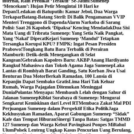
internal, Raih Predikat ‘Teraktif’ Se-Jatim!
Sumenep
‘Mencekam’: Hujan Petir Mengintai 10 Hari ke
Depan!
Ledakan di Batuputih: Kamar Jebol, Dua Warga
Terkapar
Batang-Batang Steril: Di Balik Pengamanan VVIP
Menteri Trenggono di Dapenda
Alarm Narkoba di Sarang
Polisi: Saat 26 Kapolsek ‘Dipaksa’ Kencing Mendadak
Dua Sisi
Mata Uang di Tribrata Sumenep: Yang Setia Naik Pangkat,
Yang ‘Nakal’ Dipecat
Kejari Sumenep ‘Mandul’ Tetapkan
Tersangka Korupsi KPU? FMPK: Ingat Pesan Presiden
Prabowo!
Tongkang Batu Bara Terbalik di Perairan
Mamburit: Detik-detik Menegangkan di Selat
Kangean!
Gebrakan Kapolres Baru: AKBP Anang Hardiyanto
Rangkul Mahasiswa dan Tokoh Agama Jaga Sumenep
Laka
Lantas di Rombiyah Barat Ganding, Satu Korban Jiwa Usai
Benturan Dua Motor
Berkah Ramadan, 100 Lansia di
Kepanjin Dapat Sembako Gratis
Lima Hari Tak Keluar
Rumah, Warga Pajagalan Ditemukan Meninggal
Dunia
Polantas Menyapa: Membasuh Lelah dengan Sahur di
Jalanan Sumenep
Kiblat Surabaya di Sumenep: Mengurai
Sengkarut Kemiskinan dari Level RT
Membaca Zakat Mal PDI
Perjuangan Sumenep dalam Perspektif Etika Politik
Jaga
Kekhusyukan Ramadan, Aparat Gabungan Sumenep “Sidak”
Kafe dan Tempat Hiburan
Sinergi Tanpa Batas: Satgas TMMD
127 Sumenep dan Warga Kebut Pavingisasi Ponpes Miftahul
Ulum
Polsek Lenteng Ungkap Kasus Pencurian Uang Berulang,