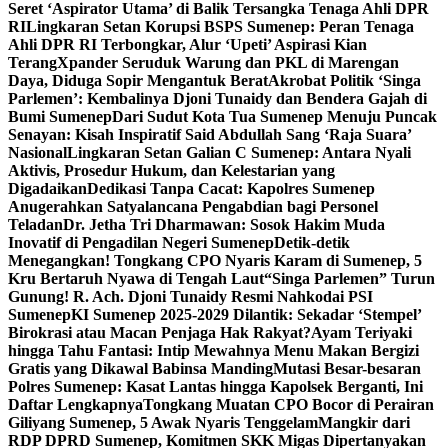
Seret ‘Aspirator Utama’ di Balik Tersangka Tenaga Ahli DPR
RI
Lingkaran Setan Korupsi BSPS Sumenep: Peran Tenaga
Ahli DPR RI Terbongkar, Alur ‘Upeti’ Aspirasi Kian
Terang
Xpander Seruduk Warung dan PKL di Marengan
Daya, Diduga Sopir Mengantuk Berat
Akrobat Politik ‘Singa
Parlemen’: Kembalinya Djoni Tunaidy dan Bendera Gajah di
Bumi Sumenep
Dari Sudut Kota Tua Sumenep Menuju Puncak
Senayan: Kisah Inspiratif Said Abdullah Sang ‘Raja Suara’
Nasional
Lingkaran Setan Galian C Sumenep: Antara Nyali
Aktivis, Prosedur Hukum, dan Kelestarian yang
Digadaikan
Dedikasi Tanpa Cacat: Kapolres Sumenep
Anugerahkan Satyalancana Pengabdian bagi Personel
Teladan
Dr. Jetha Tri Dharmawan: Sosok Hakim Muda
Inovatif di Pengadilan Negeri Sumenep
Detik-detik
Menegangkan! Tongkang CPO Nyaris Karam di Sumenep, 5
Kru Bertaruh Nyawa di Tengah Laut
“Singa Parlemen” Turun
Gunung! R. Ach. Djoni Tunaidy Resmi Nahkodai PSI
Sumenep
KI Sumenep 2025-2029 Dilantik: Sekadar ‘Stempel’
Birokrasi atau Macan Penjaga Hak Rakyat?
Ayam Teriyaki
hingga Tahu Fantasi: Intip Mewahnya Menu Makan Bergizi
Gratis yang Dikawal Babinsa Manding
Mutasi Besar-besaran
Polres Sumenep: Kasat Lantas hingga Kapolsek Berganti, Ini
Daftar Lengkapnya
Tongkang Muatan CPO Bocor di Perairan
Giliyang Sumenep, 5 Awak Nyaris Tenggelam
Mangkir dari
RDP DPRD Sumenep, Komitmen SKK Migas Dipertanyakan