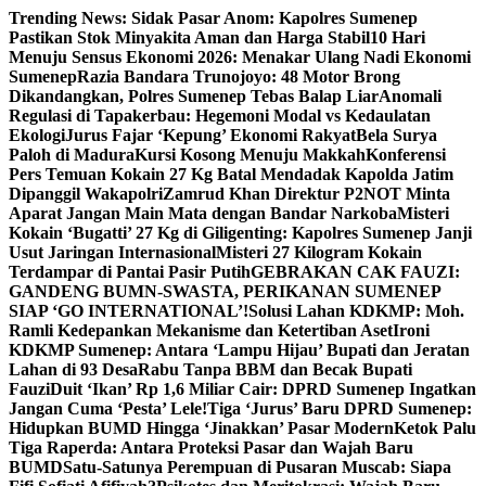
Skip
Trending News:
Sidak Pasar Anom: Kapolres Sumenep
to
Pastikan Stok Minyakita Aman dan Harga Stabil
10 Hari
content
Menuju Sensus Ekonomi 2026: Menakar Ulang Nadi Ekonomi
Sumenep
Razia Bandara Trunojoyo: 48 Motor Brong
Dikandangkan, Polres Sumenep Tebas Balap Liar
Anomali
Regulasi di Tapakerbau: Hegemoni Modal vs Kedaulatan
Ekologi
Jurus Fajar ‘Kepung’ Ekonomi Rakyat
Bela Surya
Paloh di Madura
Kursi Kosong Menuju Makkah
Konferensi
Pers Temuan Kokain 27 Kg Batal Mendadak Kapolda Jatim
Dipanggil Wakapolri
Zamrud Khan Direktur P2NOT Minta
Aparat Jangan Main Mata dengan Bandar Narkoba
Misteri
Kokain ‘Bugatti’ 27 Kg di Giligenting: Kapolres Sumenep Janji
Usut Jaringan Internasional
Misteri 27 Kilogram Kokain
Terdampar di Pantai Pasir Putih
GEBRAKAN CAK FAUZI:
GANDENG BUMN-SWASTA, PERIKANAN SUMENEP
SIAP ‘GO INTERNATIONAL’!
Solusi Lahan KDKMP: Moh.
Ramli Kedepankan Mekanisme dan Ketertiban Aset
Ironi
KDKMP Sumenep: Antara ‘Lampu Hijau’ Bupati dan Jeratan
Lahan di 93 Desa
Rabu Tanpa BBM dan Becak Bupati
Fauzi
Duit ‘Ikan’ Rp 1,6 Miliar Cair: DPRD Sumenep Ingatkan
Jangan Cuma ‘Pesta’ Lele!
Tiga ‘Jurus’ Baru DPRD Sumenep:
Hidupkan BUMD Hingga ‘Jinakkan’ Pasar Modern
Ketok Palu
Tiga Raperda: Antara Proteksi Pasar dan Wajah Baru
BUMD
Satu-Satunya Perempuan di Pusaran Muscab: Siapa