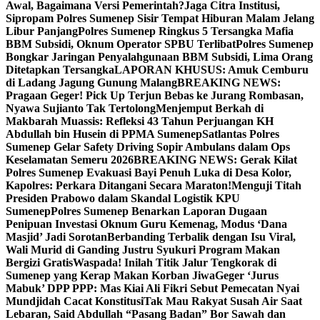
Awal, Bagaimana Versi Pemerintah?
Jaga Citra Institusi,
Sipropam Polres Sumenep Sisir Tempat Hiburan Malam Jelang
Libur Panjang
Polres Sumenep Ringkus 5 Tersangka Mafia
BBM Subsidi, Oknum Operator SPBU Terlibat
Polres Sumenep
Bongkar Jaringan Penyalahgunaan BBM Subsidi, Lima Orang
Ditetapkan Tersangka
LAPORAN KHUSUS: Amuk Cemburu
di Ladang Jagung Gunung Malang
BREAKING NEWS:
Pragaan Geger! Pick Up Terjun Bebas ke Jurang Rombasan,
Nyawa Sujianto Tak Tertolong
Menjemput Berkah di
Makbarah Muassis: Refleksi 43 Tahun Perjuangan KH
Abdullah bin Husein di PPMA Sumenep
Satlantas Polres
Sumenep Gelar Safety Driving Sopir Ambulans dalam Ops
Keselamatan Semeru 2026
BREAKING NEWS: Gerak Kilat
Polres Sumenep Evakuasi Bayi Penuh Luka di Desa Kolor,
Kapolres: Perkara Ditangani Secara Maraton!
Menguji Titah
Presiden Prabowo dalam Skandal Logistik KPU
Sumenep
Polres Sumenep Benarkan Laporan Dugaan
Penipuan Investasi Oknum Guru Kemenag, Modus ‘Dana
Masjid’ Jadi Sorotan
Berbanding Terbalik dengan Isu Viral,
Wali Murid di Ganding Justru Syukuri Program Makan
Bergizi Gratis
Waspada! Inilah Titik Jalur Tengkorak di
Sumenep yang Kerap Makan Korban Jiwa
Geger ‘Jurus
Mabuk’ DPP PPP: Mas Kiai Ali Fikri Sebut Pemecatan Nyai
Mundjidah Cacat Konstitusi
Tak Mau Rakyat Susah Air Saat
Lebaran, Said Abdullah “Pasang Badan” Bor Sawah dan