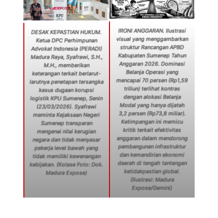
IRONI ANGGARAN. Ilustrasi
DESAK KEPASTIAN HUKUM.
visual yang menggambarkan
Ketua DPC Perhimpunan
struktur Rancangan APBD
Advokat Indonesia (PERADI)
Kabupaten Sumenep Tahun
Madura Raya, Syafrawi, S.H.,
Anggaran 2026. Dominasi
M.H., memberikan
Belanja Operasi yang
keterangan terkait berlarut-
mencapai 70 persen (Rp1,59
larutnya penetapan tersangka
triliun) terlihat kontras
kasus dugaan korupsi
dengan alokasi Belanja
logistik KPU Sumenep, Senin
Modal yang hanya dijatah
(23/03/2026). Syafrawi
3,2 persen (Rp73,8 miliar).
meminta Kejaksaan Negeri
Ketimpangan ini memicu
Sumenep transparan
kritik terkait efektivitas
mengenai nilai kerugian
anggaran dalam mendorong
negara dan tidak menyasar
pembangunan infrastruktur
pekerja level bawah yang
dan kemandirian ekonomi
tidak memiliki kewenangan
daerah di tengah tantangan
kebijakan. (Kolase Foto: Dok.
ketidakpastian global.
Madura Expose)
(Ilustrasi: Madura
Expose/Gemini)