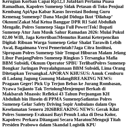
Kerugian Korban Capai Rp12,3 Juta
Hari Pertama Puasa
Ramadhan, Kapolres Sumenep Sidak Petasan di Toko Penjual
Kembang Api
Apa Kabar Kasus Investasi Bodong Guru
Kemenag Sumenep? Dana Masjid Diduga Ikut ‘Dilahap’
Oknum!
Zakat Mal Ketua Banggar DPR RI Said Abdullah
Mengalir, Polres Sumenep Siaga Full Power!
Tok! Bupati
Sumenep Atur Jam Musik Sahur Ramadan 2026: Mulai Pukul
02.00 WIB, Jaga Ketertiban!
Memutus Rantai Keterpencilan
Digital: Ribuan Warga Sumenep Gelar Shalat Tarawih Lebih
Awal, Bagaimana Versi Pemerintah?
Jaga Citra Institusi,
Sipropam Polres Sumenep Sisir Tempat Hiburan Malam Jelang
Libur Panjang
Polres Sumenep Ringkus 5 Tersangka Mafia
BBM Subsidi, Oknum Operator SPBU Terlibat
Polres Sumenep
Bongkar Jaringan Penyalahgunaan BBM Subsidi, Lima Orang
Ditetapkan Tersangka
LAPORAN KHUSUS: Amuk Cemburu
di Ladang Jagung Gunung Malang
BREAKING NEWS:
Pragaan Geger! Pick Up Terjun Bebas ke Jurang Rombasan,
Nyawa Sujianto Tak Tertolong
Menjemput Berkah di
Makbarah Muassis: Refleksi 43 Tahun Perjuangan KH
Abdullah bin Husein di PPMA Sumenep
Satlantas Polres
Sumenep Gelar Safety Driving Sopir Ambulans dalam Ops
Keselamatan Semeru 2026
BREAKING NEWS: Gerak Kilat
Polres Sumenep Evakuasi Bayi Penuh Luka di Desa Kolor,
Kapolres: Perkara Ditangani Secara Maraton!
Menguji Titah
Presiden Prabowo dalam Skandal Logistik KPU