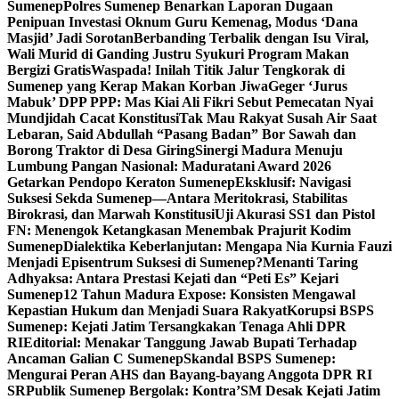
Sumenep
Polres Sumenep Benarkan Laporan Dugaan
Penipuan Investasi Oknum Guru Kemenag, Modus ‘Dana
Masjid’ Jadi Sorotan
Berbanding Terbalik dengan Isu Viral,
Wali Murid di Ganding Justru Syukuri Program Makan
Bergizi Gratis
Waspada! Inilah Titik Jalur Tengkorak di
Sumenep yang Kerap Makan Korban Jiwa
Geger ‘Jurus
Mabuk’ DPP PPP: Mas Kiai Ali Fikri Sebut Pemecatan Nyai
Mundjidah Cacat Konstitusi
Tak Mau Rakyat Susah Air Saat
Lebaran, Said Abdullah “Pasang Badan” Bor Sawah dan
Borong Traktor di Desa Giring
Sinergi Madura Menuju
Lumbung Pangan Nasional: Maduratani Award 2026
Getarkan Pendopo Keraton Sumenep
Eksklusif: Navigasi
Suksesi Sekda Sumenep—Antara Meritokrasi, Stabilitas
Birokrasi, dan Marwah Konstitusi
Uji Akurasi SS1 dan Pistol
FN: Menengok Ketangkasan Menembak Prajurit Kodim
Sumenep
Dialektika Keberlanjutan: Mengapa Nia Kurnia Fauzi
Menjadi Episentrum Suksesi di Sumenep?
Menanti Taring
Adhyaksa: Antara Prestasi Kejati dan “Peti Es” Kejari
Sumenep
12 Tahun Madura Expose: Konsisten Mengawal
Kepastian Hukum dan Menjadi Suara Rakyat
Korupsi BSPS
Sumenep: Kejati Jatim Tersangkakan Tenaga Ahli DPR
RI
Editorial: Menakar Tanggung Jawab Bupati Terhadap
Ancaman Galian C Sumenep
Skandal BSPS Sumenep:
Mengurai Peran AHS dan Bayang-bayang Anggota DPR RI
SR
Publik Sumenep Bergolak: Kontra’SM Desak Kejati Jatim