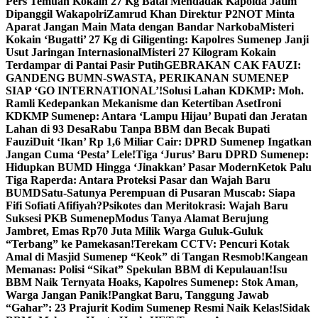
Pers Temuan Kokain 27 Kg Batal Mendadak Kapolda Jatim
Dipanggil Wakapolri
Zamrud Khan Direktur P2NOT Minta
Aparat Jangan Main Mata dengan Bandar Narkoba
Misteri
Kokain ‘Bugatti’ 27 Kg di Giligenting: Kapolres Sumenep Janji
Usut Jaringan Internasional
Misteri 27 Kilogram Kokain
Terdampar di Pantai Pasir Putih
GEBRAKAN CAK FAUZI:
GANDENG BUMN-SWASTA, PERIKANAN SUMENEP
SIAP ‘GO INTERNATIONAL’!
Solusi Lahan KDKMP: Moh.
Ramli Kedepankan Mekanisme dan Ketertiban Aset
Ironi
KDKMP Sumenep: Antara ‘Lampu Hijau’ Bupati dan Jeratan
Lahan di 93 Desa
Rabu Tanpa BBM dan Becak Bupati
Fauzi
Duit ‘Ikan’ Rp 1,6 Miliar Cair: DPRD Sumenep Ingatkan
Jangan Cuma ‘Pesta’ Lele!
Tiga ‘Jurus’ Baru DPRD Sumenep:
Hidupkan BUMD Hingga ‘Jinakkan’ Pasar Modern
Ketok Palu
Tiga Raperda: Antara Proteksi Pasar dan Wajah Baru
BUMD
Satu-Satunya Perempuan di Pusaran Muscab: Siapa
Fifi Sofiati Afifiyah?
Psikotes dan Meritokrasi: Wajah Baru
Suksesi PKB Sumenep
Modus Tanya Alamat Berujung
Jambret, Emas Rp70 Juta Milik Warga Guluk-Guluk
“Terbang” ke Pamekasan!
Terekam CCTV: Pencuri Kotak
Amal di Masjid Sumenep “Keok” di Tangan Resmob!
Kangean
Memanas: Polisi “Sikat” Spekulan BBM di Kepulauan!
Isu
BBM Naik Ternyata Hoaks, Kapolres Sumenep: Stok Aman,
Warga Jangan Panik!
Pangkat Baru, Tanggung Jawab
“Gahar”: 23 Prajurit Kodim Sumenep Resmi Naik Kelas!
Sidak