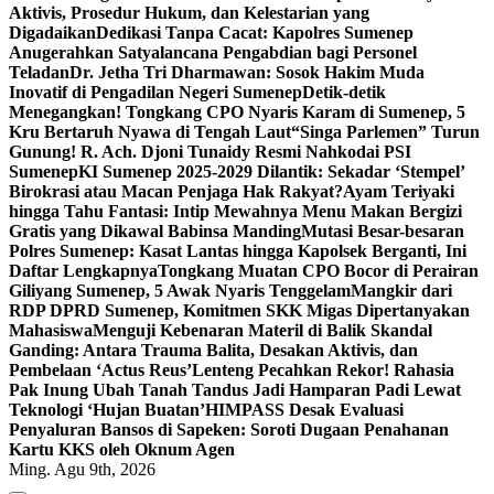
Aktivis, Prosedur Hukum, dan Kelestarian yang
Digadaikan
Dedikasi Tanpa Cacat: Kapolres Sumenep
Anugerahkan Satyalancana Pengabdian bagi Personel
Teladan
Dr. Jetha Tri Dharmawan: Sosok Hakim Muda
Inovatif di Pengadilan Negeri Sumenep
Detik-detik
Menegangkan! Tongkang CPO Nyaris Karam di Sumenep, 5
Kru Bertaruh Nyawa di Tengah Laut
“Singa Parlemen” Turun
Gunung! R. Ach. Djoni Tunaidy Resmi Nahkodai PSI
Sumenep
KI Sumenep 2025-2029 Dilantik: Sekadar ‘Stempel’
Birokrasi atau Macan Penjaga Hak Rakyat?
Ayam Teriyaki
hingga Tahu Fantasi: Intip Mewahnya Menu Makan Bergizi
Gratis yang Dikawal Babinsa Manding
Mutasi Besar-besaran
Polres Sumenep: Kasat Lantas hingga Kapolsek Berganti, Ini
Daftar Lengkapnya
Tongkang Muatan CPO Bocor di Perairan
Giliyang Sumenep, 5 Awak Nyaris Tenggelam
Mangkir dari
RDP DPRD Sumenep, Komitmen SKK Migas Dipertanyakan
Mahasiswa
Menguji Kebenaran Materil di Balik Skandal
Ganding: Antara Trauma Balita, Desakan Aktivis, dan
Pembelaan ‘Actus Reus’
Lenteng Pecahkan Rekor! Rahasia
Pak Inung Ubah Tanah Tandus Jadi Hamparan Padi Lewat
Teknologi ‘Hujan Buatan’
HIMPASS Desak Evaluasi
Penyaluran Bansos di Sapeken: Soroti Dugaan Penahanan
Kartu KKS oleh Oknum Agen
Ming. Agu 9th, 2026