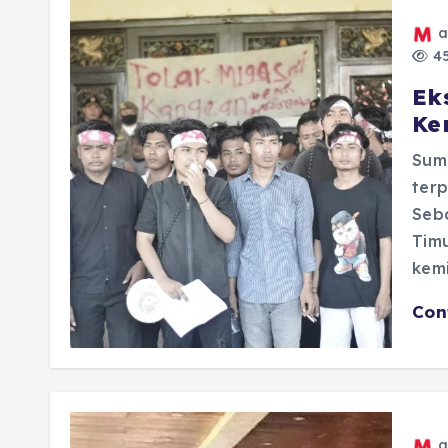
a
45
Ek
Ke
Sum
ter
Seb
Timu
kem
Con
a