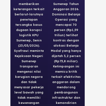
memberikan
Sumenep Tahun
keterangan terkait
Anggaran 2026.
berlarut-larutnya
Dominasi Belanja
penetapan
Operasi yang
tersangka kasus
mencapai 70
dugaan korupsi
persen (Rp1,59
logistik KPU
triliun) terlihat
Sumenep, Senin
kontras dengan
(23/03/2026).
alokasi Belanja
Syafrawi meminta
Modal yang hanya
Kejaksaan Negeri
dijatah 3,2 persen
Sumenep
(Rp73,8 miliar).
transparan
Ketimpangan ini
mengenai nilai
memicu kritik
kerugian negara
terkait efektivitas
dan tidak
anggaran dalam
menyasar pekerja
mendorong
level bawah yang
pembangunan
tidak memiliki
infrastruktur dan
kewenangan
kemandirian