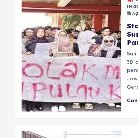
Head
Ag
St
Su
Par
Sum
3D o
per
Jaw
Ger
Con