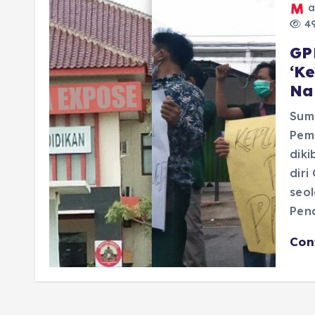
a
49
GP
‘K
Na
Sum
Pem
dik
dir
seo
Pen
Con