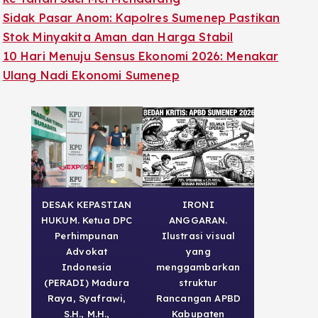
Sidak Pasar Anom: Kapolres Sumenep Pastikan
Stok Minyakita Aman dan Harga Stabil
10 Hari Menuju Sensus Ekonomi 2026: Menakar
Ulang Nadi Ekonomi Sumenep
DESAK KEPASTIAN
IRONI
HUKUM. Ketua DPC
ANGGARAN.
Perhimpunan
Ilustrasi visual
Advokat
yang
Indonesia
menggambarkan
(PERADI) Madura
struktur
Raya, Syafrawi,
Rancangan APBD
S.H., M.H.,
Kabupaten