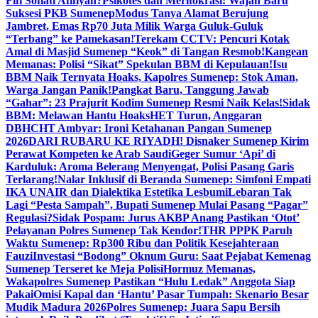
Fifi Sofiati Afifiyah?
Psikotes dan Meritokrasi: Wajah Baru
Suksesi PKB Sumenep
Modus Tanya Alamat Berujung
Jambret, Emas Rp70 Juta Milik Warga Guluk-Guluk
“Terbang” ke Pamekasan!
Terekam CCTV: Pencuri Kotak
Amal di Masjid Sumenep “Keok” di Tangan Resmob!
Kangean
Memanas: Polisi “Sikat” Spekulan BBM di Kepulauan!
Isu
BBM Naik Ternyata Hoaks, Kapolres Sumenep: Stok Aman,
Warga Jangan Panik!
Pangkat Baru, Tanggung Jawab
“Gahar”: 23 Prajurit Kodim Sumenep Resmi Naik Kelas!
Sidak
BBM: Melawan Hantu Hoaks
HET Turun, Anggaran
DBHCHT Ambyar: Ironi Ketahanan Pangan Sumenep
2026
DARI RUBARU KE RIYADH! Disnaker Sumenep Kirim
Perawat Kompeten ke Arab Saudi
Geger Sumur ‘Api’ di
Karduluk: Aroma Belerang Menyengat, Polisi Pasang Garis
Terlarang!
Nalar Inklusif di Beranda Sumenep: Simfoni Empati
IKA UNAIR dan Dialektika Estetika Lesbumi
Lebaran Tak
Lagi “Pesta Sampah”, Bupati Sumenep Mulai Pasang “Pagar”
Regulasi?
Sidak Pospam: Jurus AKBP Anang Pastikan ‘Otot’
Pelayanan Polres Sumenep Tak Kendor!
THR PPPK Paruh
Waktu Sumenep: Rp300 Ribu dan Politik Kesejahteraan
Fauzi
Investasi “Bodong” Oknum Guru: Saat Pejabat Kemenag
Sumenep Terseret ke Meja Polisi
Hormuz Memanas,
Wakapolres Sumenep Pastikan “Hulu Ledak” Anggota Siap
Pakai
Omisi Kapal dan ‘Hantu’ Pasar Tumpah: Skenario Besar
Mudik Madura 2026
Polres Sumenep: Juara Sapu Bersih