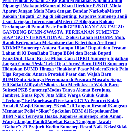
Pers Temuan Kokain 27 Kg Batal Mendadak Kapolda Jatim
Dipanggil Wakapolri
Zamrud Khan Direktur P2NOT Minta
Aparat Jangan Main Mata dengan Bandar Narkoba
Misteri
Kokain ‘Bugatti’ 27 Kg di Giligenting: Kapolres Sumenep Janji
Usut Jaringan Internasional
Misteri 27 Kilogram Kokain
Terdampar di Pantai Pasir Putih
GEBRAKAN CAK FAUZI:
GANDENG BUMN-SWASTA, PERIKANAN SUMENEP
SIAP ‘GO INTERNATIONAL’!
Solusi Lahan KDKMP: Moh.
Ramli Kedepankan Mekanisme dan Ketertiban Aset
Ironi
KDKMP Sumenep: Antara ‘Lampu Hijau’ Bupati dan Jeratan
Lahan di 93 Desa
Rabu Tanpa BBM dan Becak Bupati
Fauzi
Duit ‘Ikan’ Rp 1,6 Miliar Cair: DPRD Sumenep Ingatkan
Jangan Cuma ‘Pesta’ Lele!
Tiga ‘Jurus’ Baru DPRD Sumenep:
Hidupkan BUMD Hingga ‘Jinakkan’ Pasar Modern
Ketok Palu
Tiga Raperda: Antara Proteksi Pasar dan Wajah Baru
BUMD
Satu-Satunya Perempuan di Pusaran Muscab: Siapa
Fifi Sofiati Afifiyah?
Psikotes dan Meritokrasi: Wajah Baru
Suksesi PKB Sumenep
Modus Tanya Alamat Berujung
Jambret, Emas Rp70 Juta Milik Warga Guluk-Guluk
“Terbang” ke Pamekasan!
Terekam CCTV: Pencuri Kotak
Amal di Masjid Sumenep “Keok” di Tangan Resmob!
Kangean
Memanas: Polisi “Sikat” Spekulan BBM di Kepulauan!
Isu
BBM Naik Ternyata Hoaks, Kapolres Sumenep: Stok Aman,
Warga Jangan Panik!
Pangkat Baru, Tanggung Jawab
“Gahar”: 23 Prajurit Kodim Sumenep Resmi Naik Kelas!
Sidak