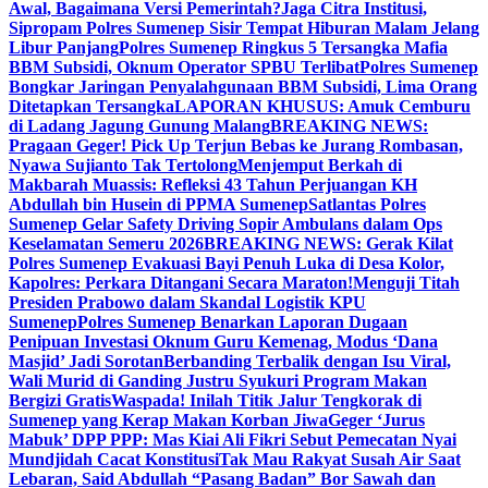
Awal, Bagaimana Versi Pemerintah?
Jaga Citra Institusi,
Sipropam Polres Sumenep Sisir Tempat Hiburan Malam Jelang
Libur Panjang
Polres Sumenep Ringkus 5 Tersangka Mafia
BBM Subsidi, Oknum Operator SPBU Terlibat
Polres Sumenep
Bongkar Jaringan Penyalahgunaan BBM Subsidi, Lima Orang
Ditetapkan Tersangka
LAPORAN KHUSUS: Amuk Cemburu
di Ladang Jagung Gunung Malang
BREAKING NEWS:
Pragaan Geger! Pick Up Terjun Bebas ke Jurang Rombasan,
Nyawa Sujianto Tak Tertolong
Menjemput Berkah di
Makbarah Muassis: Refleksi 43 Tahun Perjuangan KH
Abdullah bin Husein di PPMA Sumenep
Satlantas Polres
Sumenep Gelar Safety Driving Sopir Ambulans dalam Ops
Keselamatan Semeru 2026
BREAKING NEWS: Gerak Kilat
Polres Sumenep Evakuasi Bayi Penuh Luka di Desa Kolor,
Kapolres: Perkara Ditangani Secara Maraton!
Menguji Titah
Presiden Prabowo dalam Skandal Logistik KPU
Sumenep
Polres Sumenep Benarkan Laporan Dugaan
Penipuan Investasi Oknum Guru Kemenag, Modus ‘Dana
Masjid’ Jadi Sorotan
Berbanding Terbalik dengan Isu Viral,
Wali Murid di Ganding Justru Syukuri Program Makan
Bergizi Gratis
Waspada! Inilah Titik Jalur Tengkorak di
Sumenep yang Kerap Makan Korban Jiwa
Geger ‘Jurus
Mabuk’ DPP PPP: Mas Kiai Ali Fikri Sebut Pemecatan Nyai
Mundjidah Cacat Konstitusi
Tak Mau Rakyat Susah Air Saat
Lebaran, Said Abdullah “Pasang Badan” Bor Sawah dan