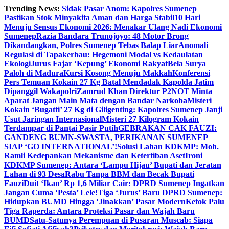
Skip
Trending News:
Sidak Pasar Anom: Kapolres Sumenep
to
Pastikan Stok Minyakita Aman dan Harga Stabil
10 Hari
content
Menuju Sensus Ekonomi 2026: Menakar Ulang Nadi Ekonomi
Sumenep
Razia Bandara Trunojoyo: 48 Motor Brong
Dikandangkan, Polres Sumenep Tebas Balap Liar
Anomali
Regulasi di Tapakerbau: Hegemoni Modal vs Kedaulatan
Ekologi
Jurus Fajar ‘Kepung’ Ekonomi Rakyat
Bela Surya
Paloh di Madura
Kursi Kosong Menuju Makkah
Konferensi
Pers Temuan Kokain 27 Kg Batal Mendadak Kapolda Jatim
Dipanggil Wakapolri
Zamrud Khan Direktur P2NOT Minta
Aparat Jangan Main Mata dengan Bandar Narkoba
Misteri
Kokain ‘Bugatti’ 27 Kg di Giligenting: Kapolres Sumenep Janji
Usut Jaringan Internasional
Misteri 27 Kilogram Kokain
Terdampar di Pantai Pasir Putih
GEBRAKAN CAK FAUZI:
GANDENG BUMN-SWASTA, PERIKANAN SUMENEP
SIAP ‘GO INTERNATIONAL’!
Solusi Lahan KDKMP: Moh.
Ramli Kedepankan Mekanisme dan Ketertiban Aset
Ironi
KDKMP Sumenep: Antara ‘Lampu Hijau’ Bupati dan Jeratan
Lahan di 93 Desa
Rabu Tanpa BBM dan Becak Bupati
Fauzi
Duit ‘Ikan’ Rp 1,6 Miliar Cair: DPRD Sumenep Ingatkan
Jangan Cuma ‘Pesta’ Lele!
Tiga ‘Jurus’ Baru DPRD Sumenep:
Hidupkan BUMD Hingga ‘Jinakkan’ Pasar Modern
Ketok Palu
Tiga Raperda: Antara Proteksi Pasar dan Wajah Baru
BUMD
Satu-Satunya Perempuan di Pusaran Muscab: Siapa