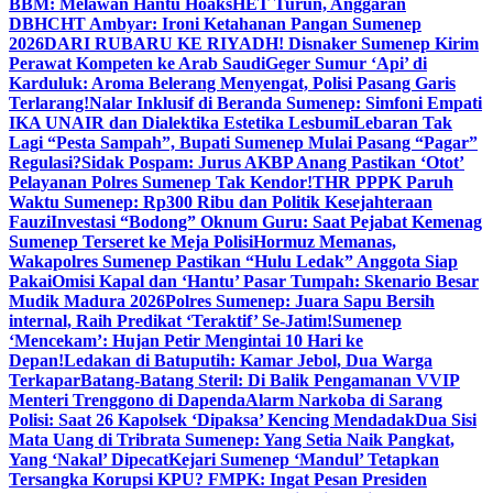
BBM: Melawan Hantu Hoaks
HET Turun, Anggaran
DBHCHT Ambyar: Ironi Ketahanan Pangan Sumenep
2026
DARI RUBARU KE RIYADH! Disnaker Sumenep Kirim
Perawat Kompeten ke Arab Saudi
Geger Sumur ‘Api’ di
Karduluk: Aroma Belerang Menyengat, Polisi Pasang Garis
Terlarang!
Nalar Inklusif di Beranda Sumenep: Simfoni Empati
IKA UNAIR dan Dialektika Estetika Lesbumi
Lebaran Tak
Lagi “Pesta Sampah”, Bupati Sumenep Mulai Pasang “Pagar”
Regulasi?
Sidak Pospam: Jurus AKBP Anang Pastikan ‘Otot’
Pelayanan Polres Sumenep Tak Kendor!
THR PPPK Paruh
Waktu Sumenep: Rp300 Ribu dan Politik Kesejahteraan
Fauzi
Investasi “Bodong” Oknum Guru: Saat Pejabat Kemenag
Sumenep Terseret ke Meja Polisi
Hormuz Memanas,
Wakapolres Sumenep Pastikan “Hulu Ledak” Anggota Siap
Pakai
Omisi Kapal dan ‘Hantu’ Pasar Tumpah: Skenario Besar
Mudik Madura 2026
Polres Sumenep: Juara Sapu Bersih
internal, Raih Predikat ‘Teraktif’ Se-Jatim!
Sumenep
‘Mencekam’: Hujan Petir Mengintai 10 Hari ke
Depan!
Ledakan di Batuputih: Kamar Jebol, Dua Warga
Terkapar
Batang-Batang Steril: Di Balik Pengamanan VVIP
Menteri Trenggono di Dapenda
Alarm Narkoba di Sarang
Polisi: Saat 26 Kapolsek ‘Dipaksa’ Kencing Mendadak
Dua Sisi
Mata Uang di Tribrata Sumenep: Yang Setia Naik Pangkat,
Yang ‘Nakal’ Dipecat
Kejari Sumenep ‘Mandul’ Tetapkan
Tersangka Korupsi KPU? FMPK: Ingat Pesan Presiden