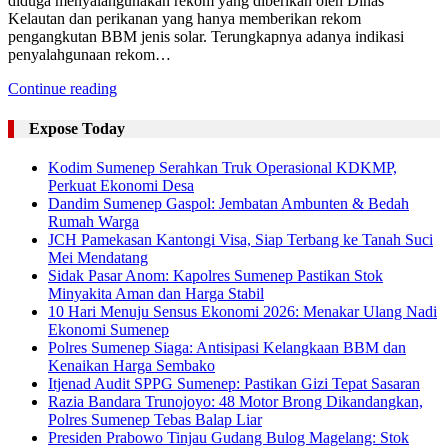
Sumenep, MaduraExpose.com- Kapal Motor Layar Kantor Sepudi
diduga menyalahgunakan rekom yang diberikan oleh Dinas
Kelautan dan perikanan yang hanya memberikan rekom
pengangkutan BBM jenis solar. Terungkapnya adanya indikasi
penyalahgunaan rekom…
Continue reading
Expose Today
Kodim Sumenep Serahkan Truk Operasional KDKMP,
Perkuat Ekonomi Desa
Dandim Sumenep Gaspol: Jembatan Ambunten & Bedah
Rumah Warga
JCH Pamekasan Kantongi Visa, Siap Terbang ke Tanah Suci
Mei Mendatang
Sidak Pasar Anom: Kapolres Sumenep Pastikan Stok
Minyakita Aman dan Harga Stabil
10 Hari Menuju Sensus Ekonomi 2026: Menakar Ulang Nadi
Ekonomi Sumenep
Polres Sumenep Siaga: Antisipasi Kelangkaan BBM dan
Kenaikan Harga Sembako
Itjenad Audit SPPG Sumenep: Pastikan Gizi Tepat Sasaran
Razia Bandara Trunojoyo: 48 Motor Brong Dikandangkan,
Polres Sumenep Tebas Balap Liar