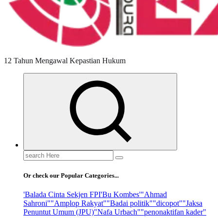
12 Tahun Mengawal Kepastian Hukum
Search
for:
Or check our Popular Categories...
'Balada Cinta Sekjen FPI
'Bu Kombes'
"Ahmad
Sahroni"
"Amplop Rakyat"
"Badai politik"
"dicopot"
"Jaksa
Penuntut Umum (JPU)
"Nafa Urbach"
"penonaktifan kader"