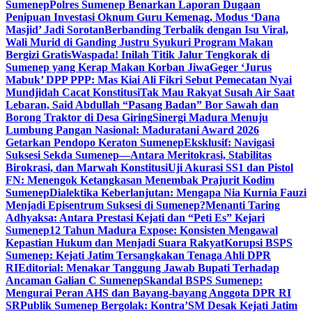
Sumenep
Polres Sumenep Benarkan Laporan Dugaan
Penipuan Investasi Oknum Guru Kemenag, Modus ‘Dana
Masjid’ Jadi Sorotan
Berbanding Terbalik dengan Isu Viral,
Wali Murid di Ganding Justru Syukuri Program Makan
Bergizi Gratis
Waspada! Inilah Titik Jalur Tengkorak di
Sumenep yang Kerap Makan Korban Jiwa
Geger ‘Jurus
Mabuk’ DPP PPP: Mas Kiai Ali Fikri Sebut Pemecatan Nyai
Mundjidah Cacat Konstitusi
Tak Mau Rakyat Susah Air Saat
Lebaran, Said Abdullah “Pasang Badan” Bor Sawah dan
Borong Traktor di Desa Giring
Sinergi Madura Menuju
Lumbung Pangan Nasional: Maduratani Award 2026
Getarkan Pendopo Keraton Sumenep
Eksklusif: Navigasi
Suksesi Sekda Sumenep—Antara Meritokrasi, Stabilitas
Birokrasi, dan Marwah Konstitusi
Uji Akurasi SS1 dan Pistol
FN: Menengok Ketangkasan Menembak Prajurit Kodim
Sumenep
Dialektika Keberlanjutan: Mengapa Nia Kurnia Fauzi
Menjadi Episentrum Suksesi di Sumenep?
Menanti Taring
Adhyaksa: Antara Prestasi Kejati dan “Peti Es” Kejari
Sumenep
12 Tahun Madura Expose: Konsisten Mengawal
Kepastian Hukum dan Menjadi Suara Rakyat
Korupsi BSPS
Sumenep: Kejati Jatim Tersangkakan Tenaga Ahli DPR
RI
Editorial: Menakar Tanggung Jawab Bupati Terhadap
Ancaman Galian C Sumenep
Skandal BSPS Sumenep:
Mengurai Peran AHS dan Bayang-bayang Anggota DPR RI
SR
Publik Sumenep Bergolak: Kontra’SM Desak Kejati Jatim