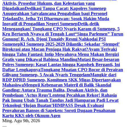
Aktivis, Prosedur Hukum, dan Kelestarian yang
Digadaikan
Dedikasi Tanpa Cacat: Kapolres Sumenep
Anugerahkan Satyalancana Pengabdian bagi Personel
Teladan
Dr. Jetha Tri Dharmawan: Sosok Hakim Muda
Inovatif di Pengadilan Negeri Sumenep
Detik-detik
Menegangkan! Tongkang CPO Nyaris Karam di Sumenep, 5
Kru Bertaruh Nyawa di Tengah Laut
“Singa Parlemen” Turun
Gunung! R. Ach. Djoni Tunaidy Resmi Nahkodai PSI
Sumenep
KI Sumenep 2025-2029 Dilantik: Sekadar ‘Stempel’
Birokrasi atau Macan Penjaga Hak Rakyat?
Ayam Teriyaki
hingga Tahu Fantasi: Intip Mewahnya Menu Makan Bergizi
Gratis yang Dikawal Babinsa Manding
Mutasi Besar-besaran
Polres Sumenep: Kasat Lantas hingga Kapolsek Berganti, Ini
Daftar Lengkapnya
Tongkang Muatan CPO Bocor di Perairan
Giliyang Sumenep, 5 Awak Nyaris Tenggelam
Mangkir dari
RDP DPRD Sumenep, Komitmen SKK Migas Dipertanyakan
Mahasiswa
Menguji Kebenaran Materil di Balik Skandal
Ganding: Antara Trauma Balita, Desakan Aktivis, dan
Pembelaan ‘Actus Reus’
Lenteng Pecahkan Rekor! Rahasia
Pak Inung Ubah Tanah Tandus Jadi Hamparan Padi Lewat
Teknologi ‘Hujan Buatan’
HIMPASS Desak Evaluasi
Penyaluran Bansos di Sapeken: Soroti Dugaan Penahanan
Kartu KKS oleh Oknum Agen
Ming. Agu 9th, 2026