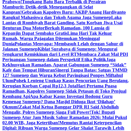
Prabowo!
Tongkang Batu Bara Terbalik di Perairan
Mamburit: Detik-detik Menegangkan di Selat
Kangean!
Gebrakan Kapolres Baru: AKBP Anang Hardiyanto
Rangkul Mahasiswa dan Tokoh Agama Jaga Sumenep
Laka
Lantas di Rombiyah Barat Ganding, Satu Korban Jiwa Usai
Benturan Dua Motor
Berkah Ramadan, 100 Lansia di
Kepanjin Dapat Sembako Gratis
Lima Hari Tak Keluar
Rumah, Warga Pajagalan Ditemukan Meninggal
Dunia
Polantas Menyapa: Membasuh Lelah dengan Sahur di
Jalanan Sumenep
Kiblat Surabaya di Sumenep: Mengurai
Sengkarut Kemiskinan dari Level RT
Membaca Zakat Mal PDI
Perjuangan Sumenep dalam Perspektif Etika Politik
Jaga
Kekhusyukan Ramadan, Aparat Gabungan Sumenep “Sidak”
Kafe dan Tempat Hiburan
Sinergi Tanpa Batas: Satgas TMMD
127 Sumenep dan Warga Kebut Pavingisasi Ponpes Miftahul
Ulum
Polsek Lenteng Ungkap Kasus Pencurian Uang Berulang,
Kerugian Korban Capai Rp12,3 Juta
Hari Pertama Puasa
Ramadhan, Kapolres Sumenep Sidak Petasan di Toko Penjual
Kembang Api
Apa Kabar Kasus Investasi Bodong Guru
Kemenag Sumenep? Dana Masjid Diduga Ikut ‘Dilahap’
Oknum!
Zakat Mal Ketua Banggar DPR RI Said Abdullah
Mengalir, Polres Sumenep Siaga Full Power!
Tok! Bupati
Sumenep Atur Jam Musik Sahur Ramadan 2026: Mulai Pukul
02.00 WIB, Jaga Ketertiban!
Memutus Rantai Keterpencilan
Digital: Ribuan Warga Sumenep Gelar Shalat Tarawih Lebih