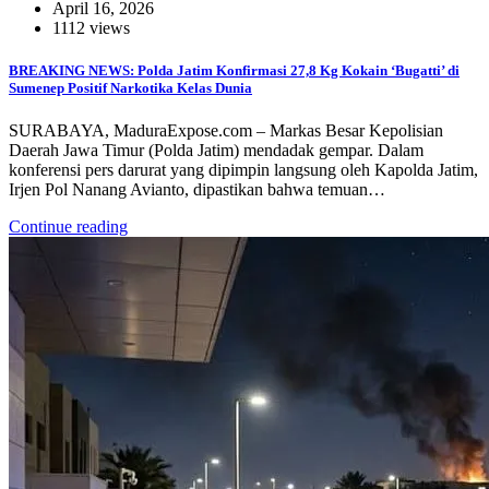
April 16, 2026
1112 views
BREAKING NEWS: Polda Jatim Konfirmasi 27,8 Kg Kokain ‘Bugatti’ di
Sumenep Positif Narkotika Kelas Dunia
SURABAYA, MaduraExpose.com – Markas Besar Kepolisian
Daerah Jawa Timur (Polda Jatim) mendadak gempar. Dalam
konferensi pers darurat yang dipimpin langsung oleh Kapolda Jatim,
Irjen Pol Nanang Avianto, dipastikan bahwa temuan…
Continue reading