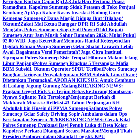
Kerugian Korban Capai Rp12,3 Juta
Hari Pertama Puasa
Ramadhan, Kapolres Sumenep Sidak Petasan di Toko Penjual
Kembang Api
Apa Kabar Kasus Investasi Bodong Guru
Kemenag Sumenep? Dana Masjid Diduga Ikut ‘Dilahap’
Oknum!
Zakat Mal Ketua Banggar DPR RI Said Abdullah
Mengalir, Polres Sumenep Siaga Full Power!
Tok! Bupati
Sumenep Atur Jam Musik Sahur Ramadan 2026: Mulai Pukul
02.00 WIB, Jaga Ketertiban!
Memutus Rantai Keterpencilan
Digital: Ribuan Warga Sumenep Gelar Shalat Tarawih Lebih
Awal, Bagaimana Versi Pemerintah?
Jaga Citra Institusi,
Sipropam Polres Sumenep Sisir Tempat Hiburan Malam Jelang
Libur Panjang
Polres Sumenep Ringkus 5 Tersangka Mafia
BBM Subsidi, Oknum Operator SPBU Terlibat
Polres Sumenep
Bongkar Jaringan Penyalahgunaan BBM Subsidi, Lima Orang
Ditetapkan Tersangka
LAPORAN KHUSUS: Amuk Cemburu
di Ladang Jagung Gunung Malang
BREAKING NEWS:
Pragaan Geger! Pick Up Terjun Bebas ke Jurang Rombasan,
Nyawa Sujianto Tak Tertolong
Menjemput Berkah di
Makbarah Muassis: Refleksi 43 Tahun Perjuangan KH
Abdullah bin Husein di PPMA Sumenep
Satlantas Polres
Sumenep Gelar Safety Driving Sopir Ambulans dalam Ops
Keselamatan Semeru 2026
BREAKING NEWS: Gerak Kilat
Polres Sumenep Evakuasi Bayi Penuh Luka di Desa Kolor,
Kapolres: Perkara Ditangani Secara Maraton!
Menguji Titah
Presiden Prabowo dalam Skandal Logistik KPU