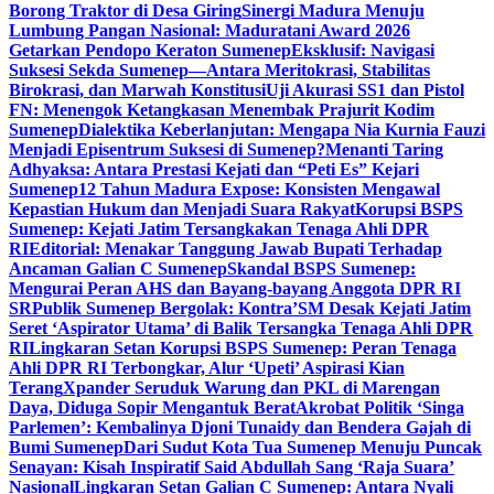
Borong Traktor di Desa Giring
Sinergi Madura Menuju
Lumbung Pangan Nasional: Maduratani Award 2026
Getarkan Pendopo Keraton Sumenep
Eksklusif: Navigasi
Suksesi Sekda Sumenep—Antara Meritokrasi, Stabilitas
Birokrasi, dan Marwah Konstitusi
Uji Akurasi SS1 dan Pistol
FN: Menengok Ketangkasan Menembak Prajurit Kodim
Sumenep
Dialektika Keberlanjutan: Mengapa Nia Kurnia Fauzi
Menjadi Episentrum Suksesi di Sumenep?
Menanti Taring
Adhyaksa: Antara Prestasi Kejati dan “Peti Es” Kejari
Sumenep
12 Tahun Madura Expose: Konsisten Mengawal
Kepastian Hukum dan Menjadi Suara Rakyat
Korupsi BSPS
Sumenep: Kejati Jatim Tersangkakan Tenaga Ahli DPR
RI
Editorial: Menakar Tanggung Jawab Bupati Terhadap
Ancaman Galian C Sumenep
Skandal BSPS Sumenep:
Mengurai Peran AHS dan Bayang-bayang Anggota DPR RI
SR
Publik Sumenep Bergolak: Kontra’SM Desak Kejati Jatim
Seret ‘Aspirator Utama’ di Balik Tersangka Tenaga Ahli DPR
RI
Lingkaran Setan Korupsi BSPS Sumenep: Peran Tenaga
Ahli DPR RI Terbongkar, Alur ‘Upeti’ Aspirasi Kian
Terang
Xpander Seruduk Warung dan PKL di Marengan
Daya, Diduga Sopir Mengantuk Berat
Akrobat Politik ‘Singa
Parlemen’: Kembalinya Djoni Tunaidy dan Bendera Gajah di
Bumi Sumenep
Dari Sudut Kota Tua Sumenep Menuju Puncak
Senayan: Kisah Inspiratif Said Abdullah Sang ‘Raja Suara’
Nasional
Lingkaran Setan Galian C Sumenep: Antara Nyali