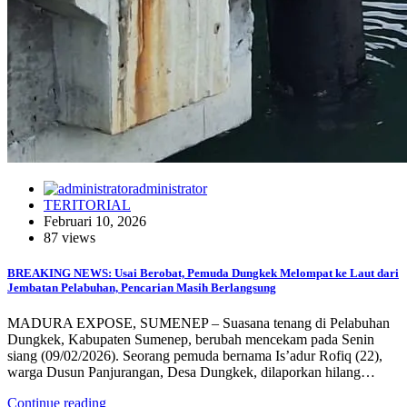
administrator
TERITORIAL
Februari 10, 2026
87 views
BREAKING NEWS: Usai Berobat, Pemuda Dungkek Melompat ke Laut dari
Jembatan Pelabuhan, Pencarian Masih Berlangsung
MADURA EXPOSE, SUMENEP – Suasana tenang di Pelabuhan
Dungkek, Kabupaten Sumenep, berubah mencekam pada Senin
siang (09/02/2026). Seorang pemuda bernama Is’adur Rofiq (22),
warga Dusun Panjurangan, Desa Dungkek, dilaporkan hilang…
Continue reading