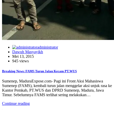
administrator
Dawuh Masyayikh
Mei 13, 2015
945 views
Breaking News: FAMS Turun Jalan Kecam PT.WUS
Sumenep, MaduraExpose.com- Pagi ini Front Aksi Mahasiswa
Sumenep (FAMS), kembali turun jalan menggelar aksi unjuk rasa ke
Kantor Pemkab, PT.WUS dan DPRD Sumenep, Madura, Jawa
Timur. Sebelumnya FAMS terlihat sering melakukan…
Continue reading