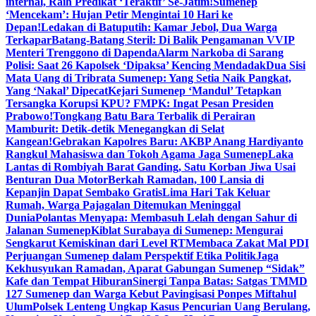
internal, Raih Predikat ‘Teraktif’ Se-Jatim!
Sumenep
‘Mencekam’: Hujan Petir Mengintai 10 Hari ke
Depan!
Ledakan di Batuputih: Kamar Jebol, Dua Warga
Terkapar
Batang-Batang Steril: Di Balik Pengamanan VVIP
Menteri Trenggono di Dapenda
Alarm Narkoba di Sarang
Polisi: Saat 26 Kapolsek ‘Dipaksa’ Kencing Mendadak
Dua Sisi
Mata Uang di Tribrata Sumenep: Yang Setia Naik Pangkat,
Yang ‘Nakal’ Dipecat
Kejari Sumenep ‘Mandul’ Tetapkan
Tersangka Korupsi KPU? FMPK: Ingat Pesan Presiden
Prabowo!
Tongkang Batu Bara Terbalik di Perairan
Mamburit: Detik-detik Menegangkan di Selat
Kangean!
Gebrakan Kapolres Baru: AKBP Anang Hardiyanto
Rangkul Mahasiswa dan Tokoh Agama Jaga Sumenep
Laka
Lantas di Rombiyah Barat Ganding, Satu Korban Jiwa Usai
Benturan Dua Motor
Berkah Ramadan, 100 Lansia di
Kepanjin Dapat Sembako Gratis
Lima Hari Tak Keluar
Rumah, Warga Pajagalan Ditemukan Meninggal
Dunia
Polantas Menyapa: Membasuh Lelah dengan Sahur di
Jalanan Sumenep
Kiblat Surabaya di Sumenep: Mengurai
Sengkarut Kemiskinan dari Level RT
Membaca Zakat Mal PDI
Perjuangan Sumenep dalam Perspektif Etika Politik
Jaga
Kekhusyukan Ramadan, Aparat Gabungan Sumenep “Sidak”
Kafe dan Tempat Hiburan
Sinergi Tanpa Batas: Satgas TMMD
127 Sumenep dan Warga Kebut Pavingisasi Ponpes Miftahul
Ulum
Polsek Lenteng Ungkap Kasus Pencurian Uang Berulang,