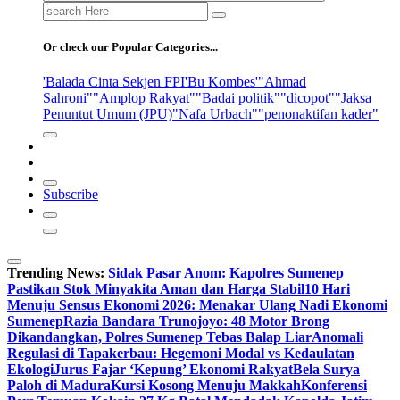
Search
for:
Or check our Popular Categories...
'Balada Cinta Sekjen FPI
'Bu Kombes'
"Ahmad
Sahroni"
"Amplop Rakyat"
"Badai politik"
"dicopot"
"Jaksa
Penuntut Umum (JPU)
"Nafa Urbach"
"penonaktifan kader"
Subscribe
Trending News:
Sidak Pasar Anom: Kapolres Sumenep
Pastikan Stok Minyakita Aman dan Harga Stabil
10 Hari
Menuju Sensus Ekonomi 2026: Menakar Ulang Nadi Ekonomi
Sumenep
Razia Bandara Trunojoyo: 48 Motor Brong
Dikandangkan, Polres Sumenep Tebas Balap Liar
Anomali
Regulasi di Tapakerbau: Hegemoni Modal vs Kedaulatan
Ekologi
Jurus Fajar ‘Kepung’ Ekonomi Rakyat
Bela Surya
Paloh di Madura
Kursi Kosong Menuju Makkah
Konferensi