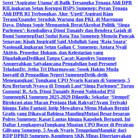
Seret ‘Aspirator Utama’ di Balik Tersangka Tenaga Ahli DPR
RI
Lingkaran Setan Korupsi BSPS Sumenep: Peran Tenaga
Ahli DPR RI Terbongkar, Alur ‘Upeti’ Aspirasi Kian
Terang
Xpander Seruduk Warung dan PKL di Marengan
Daya, Diduga Sopir Mengantuk Berat
Akrobat Politik ‘Singa
Parlemen’: Kembalinya Djoni Tunaidy dan Bendera Gajah di
Bumi Sumenep
Dari Sudut Kota Tua Sumenep Menuju Puncak
Senayan: Kisah Inspiratif Said Abdullah Sang ‘Raja Suara’
Nasional
Lingkaran Setan Galian C Sumenep: Antara Nyali
Aktivis, Prosedur Hukum, dan Kelestarian yang
Digadaikan
Dedikasi Tanpa Cacat: Kapolres Sumenep
Anugerahkan Satyalancana Pengabdian bagi Personel
Teladan
Dr. Jetha Tri Dharmawan: Sosok Hakim Muda
Inovatif di Pengadilan Negeri Sumenep
Detik-detik
Menegangkan! Tongkang CPO Nyaris Karam di Sumenep, 5
Kru Bertaruh Nyawa di Tengah Laut
“Singa Parlemen” Turun
Gunung! R. Ach. Djoni Tunaidy Resmi Nahkodai PSI
Sumenep
KI Sumenep 2025-2029 Dilantik: Sekadar ‘Stempel’
Birokrasi atau Macan Penjaga Hak Rakyat?
Ayam Teriyaki
hingga Tahu Fantasi: Intip Mewahnya Menu Makan Bergizi
Gratis yang Dikawal Babinsa Manding
Mutasi Besar-besaran
Polres Sumenep: Kasat Lantas hingga Kapolsek Berganti, Ini
Daftar Lengkapnya
Tongkang Muatan CPO Bocor di Perairan
Giliyang Sumenep, 5 Awak Nyaris Tenggelam
Mangkir dari
RDP DPRD Sumenep, Komitmen SKK Migas Dipertanyakan