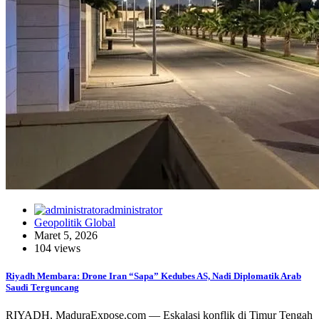
administrator
Geopolitik Global
Maret 5, 2026
104 views
Riyadh Membara: Drone Iran “Sapa” Kedubes AS, Nadi Diplomatik Arab
Saudi Terguncang
RIYADH, MaduraExpose.com — Eskalasi konflik di Timur Tengah