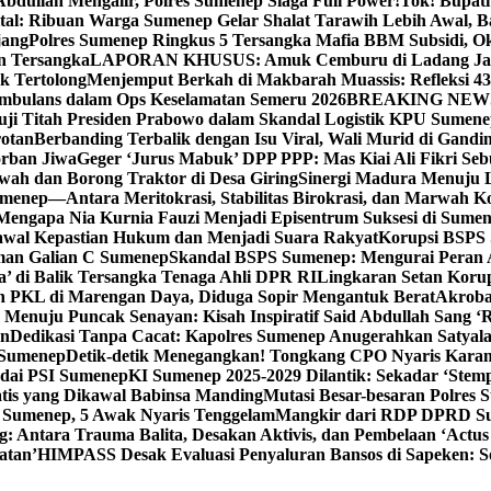
bdullah Mengalir, Polres Sumenep Siaga Full Power!
Tok! Bupat
ital: Ribuan Warga Sumenep Gelar Shalat Tarawih Lebih Awal, 
jang
Polres Sumenep Ringkus 5 Tersangka Mafia BBM Subsidi, O
n Tersangka
LAPORAN KHUSUS: Amuk Cemburu di Ladang Ja
k Tertolong
Menjemput Berkah di Makbarah Muassis: Refleksi 4
 Ambulans dalam Ops Keselamatan Semeru 2026
BREAKING NEWS: G
ji Titah Presiden Prabowo dalam Skandal Logistik KPU Sumen
rotan
Berbanding Terbalik dengan Isu Viral, Wali Murid di Gandi
orban Jiwa
Geger ‘Jurus Mabuk’ DPP PPP: Mas Kiai Ali Fikri Seb
wah dan Borong Traktor di Desa Giring
Sinergi Madura Menuju 
umenep—Antara Meritokrasi, Stabilitas Birokrasi, dan Marwah Ko
 Mengapa Nia Kurnia Fauzi Menjadi Episentrum Suksesi di Sume
awal Kepastian Hukum dan Menjadi Suara Rakyat
Korupsi BSPS 
man Galian C Sumenep
Skandal BSPS Sumenep: Mengurai Peran
a’ di Balik Tersangka Tenaga Ahli DPR RI
Lingkaran Setan Koru
 PKL di Marengan Daya, Diduga Sopir Mengantuk Berat
Akrobat
Menuju Puncak Senayan: Kisah Inspiratif Said Abdullah Sang ‘R
an
Dedikasi Tanpa Cacat: Kapolres Sumenep Anugerahkan Satyala
 Sumenep
Detik-detik Menegangkan! Tongkang CPO Nyaris Karam
odai PSI Sumenep
KI Sumenep 2025-2029 Dilantik: Sekadar ‘Stem
tis yang Dikawal Babinsa Manding
Mutasi Besar-besaran Polres S
 Sumenep, 5 Awak Nyaris Tenggelam
Mangkir dari RDP DPRD Su
g: Antara Trauma Balita, Desakan Aktivis, dan Pembelaan ‘Actus
atan’
HIMPASS Desak Evaluasi Penyaluran Bansos di Sapeken: 