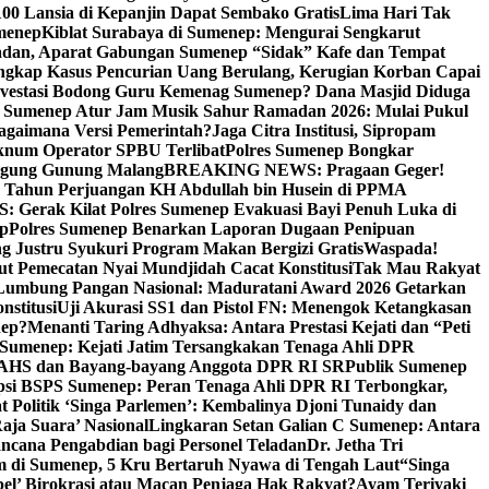
00 Lansia di Kepanjin Dapat Sembako Gratis
Lima Hari Tak
menep
Kiblat Surabaya di Sumenep: Mengurai Sengkarut
dan, Aparat Gabungan Sumenep “Sidak” Kafe dan Tempat
ngkap Kasus Pencurian Uang Berulang, Kerugian Korban Capai
nvestasi Bodong Guru Kemenag Sumenep? Dana Masjid Diduga
i Sumenep Atur Jam Musik Sahur Ramadan 2026: Mulai Pukul
Bagaimana Versi Pemerintah?
Jaga Citra Institusi, Sipropam
knum Operator SPBU Terlibat
Polres Sumenep Bongkar
gung Gunung Malang
BREAKING NEWS: Pragaan Geger!
3 Tahun Perjuangan KH Abdullah bin Husein di PPMA
erak Kilat Polres Sumenep Evakuasi Bayi Penuh Luka di
ep
Polres Sumenep Benarkan Laporan Dugaan Penipuan
ng Justru Syukuri Program Makan Bergizi Gratis
Waspada!
ut Pemecatan Nyai Mundjidah Cacat Konstitusi
Tak Mau Rakyat
Lumbung Pangan Nasional: Maduratani Award 2026 Getarkan
nstitusi
Uji Akurasi SS1 dan Pistol FN: Menengok Ketangkasan
nep?
Menanti Taring Adhyaksa: Antara Prestasi Kejati dan “Peti
Sumenep: Kejati Jatim Tersangkakan Tenaga Ahli DPR
 AHS dan Bayang-bayang Anggota DPR RI SR
Publik Sumenep
psi BSPS Sumenep: Peran Tenaga Ahli DPR RI Terbongkar,
 Politik ‘Singa Parlemen’: Kembalinya Djoni Tunaidy dan
aja Suara’ Nasional
Lingkaran Setan Galian C Sumenep: Antara
ncana Pengabdian bagi Personel Teladan
Dr. Jetha Tri
 di Sumenep, 5 Kru Bertaruh Nyawa di Tengah Laut
“Singa
pel’ Birokrasi atau Macan Penjaga Hak Rakyat?
Ayam Teriyaki