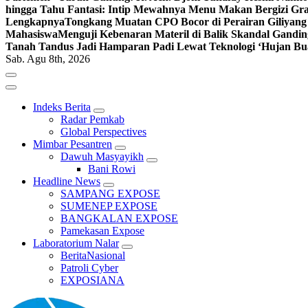
hingga Tahu Fantasi: Intip Mewahnya Menu Makan Bergizi Gra
Lengkapnya
Tongkang Muatan CPO Bocor di Perairan Giliyang
Mahasiswa
Menguji Kebenaran Materil di Balik Skandal Gandin
Tanah Tandus Jadi Hamparan Padi Lewat Teknologi ‘Hujan Bu
Sab. Agu 8th, 2026
Indeks Berita
Radar Pemkab
Global Perspectives
Mimbar Pesantren
Dawuh Masyayikh
Bani Rowi
Headline News
SAMPANG EXPOSE
SUMENEP EXPOSE
BANGKALAN EXPOSE
Pamekasan Expose
Laboratorium Nalar
BeritaNasional
Patroli Cyber
EXPOSIANA