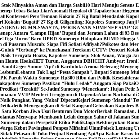
 Stok Minyakita Aman dan Harga Stabil
10 Hari Menuju Sensus 
menep Tebas Balap Liar
Anomali Regulasi di Tapakerbau: Hegemo
kah
Konferensi Pers Temuan Kokain 27 Kg Batal Mendadak Kapol
ri Kokain ‘Bugatti’ 27 Kg di Giligenting: Kapolres Sumenep Janji
ANDENG BUMN-SWASTA, PERIKANAN SUMENEP SIAP ‘GO
ep: Antara ‘Lampu Hijau’ Bupati dan Jeratan Lahan di 93 Des
e!
Tiga ‘Jurus’ Baru DPRD Sumenep: Hidupkan BUMD Hingga ‘
di Pusaran Muscab: Siapa Fifi Sofiati Afifiyah?
Psikotes dan Me
-Guluk “Terbang” ke Pamekasan!
Terekam CCTV: Pencuri Kotak
Naik Ternyata Hoaks, Kapolres Sumenep: Stok Aman, Warga Ja
an Hantu Hoaks
HET Turun, Anggaran DBHCHT Ambyar: Ironi 
 Saudi
Geger Sumur ‘Api’ di Karduluk: Aroma Belerang Menyengat
 Lesbumi
Lebaran Tak Lagi “Pesta Sampah”, Bupati Sumenep Mul
K Paruh Waktu Sumenep: Rp300 Ribu dan Politik Kesejahteraa
apolres Sumenep Pastikan “Hulu Ledak” Anggota Siap Pakai
O
Predikat ‘Teraktif’ Se-Jatim!
Sumenep ‘Mencekam’: Hujan Petir M
ngamanan VVIP Menteri Trenggono di Dapenda
Alarm Narkoba di S
 Naik Pangkat, Yang ‘Nakal’ Dipecat
Kejari Sumenep ‘Mandul’ Te
Detik-detik Menegangkan di Selat Kangean!
Gebrakan Kapolres 
, Satu Korban Jiwa Usai Benturan Dua Motor
Berkah Ramadan, 1
olantas Menyapa: Membasuh Lelah dengan Sahur di Jalanan Su
umenep dalam Perspektif Etika Politik
Jaga Kekhusyukan Rama
arga Kebut Pavingisasi Ponpes Miftahul Ulum
Polsek Lenteng U
Sidak Petasan di Toko Penjual Kembang Api
Apa Kabar Kasus I