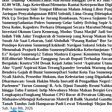
Ikut ‘Dilahap’ Oknum!
Zakat Mal Ketua Banggar DPR RI Said A
02.00 WIB, Jaga Ketertiban!
Memutus Rantai Keterpencilan Dig
Polres Sumenep Sisir Tempat Hiburan Malam Jelang Libur Pan
Jaringan Penyalahgunaan BBM Subsidi, Lima Orang Ditetapka
Pick Up Terjun Bebas ke Jurang Rombasan, Nyawa Sujianto Ta
Sumenep
Satlantas Polres Sumenep Gelar Safety Driving Sopir
Desa Kolor, Kapolres: Perkara Ditangani Secara Maraton!
Mengu
Investasi Oknum Guru Kemenag, Modus ‘Dana Masjid’ Jadi So
Inilah Titik Jalur Tengkorak di Sumenep yang Kerap Makan K
Susah Air Saat Lebaran, Said Abdullah “Pasang Badan” Bor Sa
Pendopo Keraton Sumenep
Eksklusif: Navigasi Suksesi Sekda S
Menembak Prajurit Kodim Sumenep
Dialektika Keberlanjutan:
Es” Kejari Sumenep
12 Tahun Madura Expose: Konsisten Meng
RI
Editorial: Menakar Tanggung Jawab Bupati Terhadap Anca
Bergolak: Kontra’SM Desak Kejati Jatim Seret ‘Aspirator Utam
Alur ‘Upeti’ Aspirasi Kian Terang
Xpander Seruduk Warung dan
Bendera Gajah di Bumi Sumenep
Dari Sudut Kota Tua Sumenep 
Nyali Aktivis, Prosedur Hukum, dan Kelestarian yang Digadaik
Dharmawan: Sosok Hakim Muda Inovatif di Pengadilan Negeri
Parlemen” Turun Gunung! R. Ach. Djoni Tunaidy Resmi Nahk
hingga Tahu Fantasi: Intip Mewahnya Menu Makan Bergizi Gra
Lengkapnya
Tongkang Muatan CPO Bocor di Perairan Giliyang
Mahasiswa
Menguji Kebenaran Materil di Balik Skandal Gandin
Tanah Tandus Jadi Hamparan Padi Lewat Teknologi ‘Hujan Bu
Sab. Agu 8th, 2026