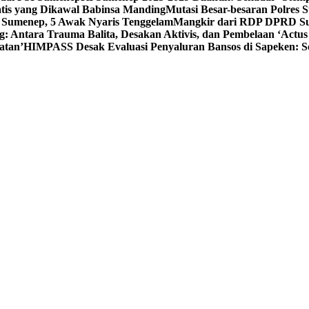
tis yang Dikawal Babinsa Manding
Mutasi Besar-besaran Polres S
 Sumenep, 5 Awak Nyaris Tenggelam
Mangkir dari RDP DPRD Su
g: Antara Trauma Balita, Desakan Aktivis, dan Pembelaan ‘Actus
atan’
HIMPASS Desak Evaluasi Penyaluran Bansos di Sapeken: 