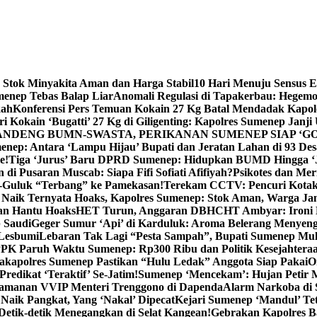
 Stok Minyakita Aman dan Harga Stabil
10 Hari Menuju Sensus 
menep Tebas Balap Liar
Anomali Regulasi di Tapakerbau: Hegemo
kah
Konferensi Pers Temuan Kokain 27 Kg Batal Mendadak Kapol
ri Kokain ‘Bugatti’ 27 Kg di Giligenting: Kapolres Sumenep Janji
ANDENG BUMN-SWASTA, PERIKANAN SUMENEP SIAP ‘GO
ep: Antara ‘Lampu Hijau’ Bupati dan Jeratan Lahan di 93 Des
e!
Tiga ‘Jurus’ Baru DPRD Sumenep: Hidupkan BUMD Hingga ‘
di Pusaran Muscab: Siapa Fifi Sofiati Afifiyah?
Psikotes dan Me
-Guluk “Terbang” ke Pamekasan!
Terekam CCTV: Pencuri Kotak
Naik Ternyata Hoaks, Kapolres Sumenep: Stok Aman, Warga Ja
an Hantu Hoaks
HET Turun, Anggaran DBHCHT Ambyar: Ironi 
 Saudi
Geger Sumur ‘Api’ di Karduluk: Aroma Belerang Menyengat
 Lesbumi
Lebaran Tak Lagi “Pesta Sampah”, Bupati Sumenep Mul
K Paruh Waktu Sumenep: Rp300 Ribu dan Politik Kesejahteraa
apolres Sumenep Pastikan “Hulu Ledak” Anggota Siap Pakai
O
Predikat ‘Teraktif’ Se-Jatim!
Sumenep ‘Mencekam’: Hujan Petir M
ngamanan VVIP Menteri Trenggono di Dapenda
Alarm Narkoba di S
 Naik Pangkat, Yang ‘Nakal’ Dipecat
Kejari Sumenep ‘Mandul’ Te
Detik-detik Menegangkan di Selat Kangean!
Gebrakan Kapolres 