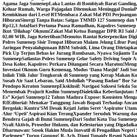
Agama Jaga Sumenep
Laka Lantas di Rombiyah Barat Ganding
Keluar Rumah, Warga Pajagalan Ditemukan Meninggal Dunia
P
Kemiskinan dari Level RT
Membaca Zakat Mal PDI Perjuangan S
Hiburan
Sinergi Tanpa Batas: Satgas TMMD 127 Sumenep dan W
Rp12,3 Juta
Hari Pertama Puasa Ramadhan, Kapolres Sumenep 
Ikut ‘Dilahap’ Oknum!
Zakat Mal Ketua Banggar DPR RI Said A
02.00 WIB, Jaga Ketertiban!
Memutus Rantai Keterpencilan Dig
Polres Sumenep Sisir Tempat Hiburan Malam Jelang Libur Pan
Jaringan Penyalahgunaan BBM Subsidi, Lima Orang Ditetapka
Pick Up Terjun Bebas ke Jurang Rombasan, Nyawa Sujianto Ta
Sumenep
Satlantas Polres Sumenep Gelar Safety Driving Sopir
Desa Kolor, Kapolres: Perkara Ditangani Secara Maraton!
Mengu
Investasi Oknum Guru Kemenag, Modus ‘Dana Masjid’ Jadi So
Inilah Titik Jalur Tengkorak di Sumenep yang Kerap Makan K
Susah Air Saat Lebaran, Said Abdullah “Pasang Badan” Bor Sa
Pendopo Keraton Sumenep
Eksklusif: Navigasi Suksesi Sekda S
Menembak Prajurit Kodim Sumenep
Dialektika Keberlanjutan:
Es” Kejari Sumenep
12 Tahun Madura Expose: Konsisten Meng
RI
Editorial: Menakar Tanggung Jawab Bupati Terhadap Anca
Bergolak: Kontra’SM Desak Kejati Jatim Seret ‘Aspirator Utam
Alur ‘Upeti’ Aspirasi Kian Terang
Xpander Seruduk Warung dan
Bendera Gajah di Bumi Sumenep
Dari Sudut Kota Tua Sumenep 
Nyali Aktivis, Prosedur Hukum, dan Kelestarian yang Digadaik
Dharmawan: Sosok Hakim Muda Inovatif di Pengadilan Negeri
Parlemen” Turun Gunung! R. Ach. Djoni Tunaidy Resmi Nahk