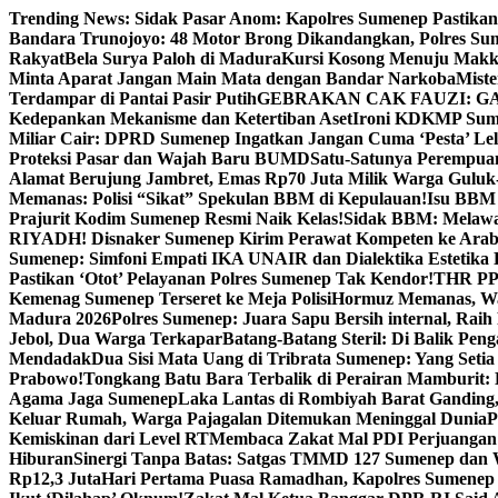
Skip
Trending News:
Sidak Pasar Anom: Kapolres Sumenep Pastikan
to
Bandara Trunojoyo: 48 Motor Brong Dikandangkan, Polres Su
content
Rakyat
Bela Surya Paloh di Madura
Kursi Kosong Menuju Mak
Minta Aparat Jangan Main Mata dengan Bandar Narkoba
Miste
Terdampar di Pantai Pasir Putih
GEBRAKAN CAK FAUZI: G
Kedepankan Mekanisme dan Ketertiban Aset
Ironi KDKMP Sumen
Miliar Cair: DPRD Sumenep Ingatkan Jangan Cuma ‘Pesta’ Lel
Proteksi Pasar dan Wajah Baru BUMD
Satu-Satunya Perempuan 
Alamat Berujung Jambret, Emas Rp70 Juta Milik Warga Guluk
Memanas: Polisi “Sikat” Spekulan BBM di Kepulauan!
Isu BBM 
Prajurit Kodim Sumenep Resmi Naik Kelas!
Sidak BBM: Melaw
RIYADH! Disnaker Sumenep Kirim Perawat Kompeten ke Arab
Sumenep: Simfoni Empati IKA UNAIR dan Dialektika Estetika
Pastikan ‘Otot’ Pelayanan Polres Sumenep Tak Kendor!
THR PPP
Kemenag Sumenep Terseret ke Meja Polisi
Hormuz Memanas, Wak
Madura 2026
Polres Sumenep: Juara Sapu Bersih internal, Raih 
Jebol, Dua Warga Terkapar
Batang-Batang Steril: Di Balik Pe
Mendadak
Dua Sisi Mata Uang di Tribrata Sumenep: Yang Setia
Prabowo!
Tongkang Batu Bara Terbalik di Perairan Mamburit: 
Agama Jaga Sumenep
Laka Lantas di Rombiyah Barat Ganding
Keluar Rumah, Warga Pajagalan Ditemukan Meninggal Dunia
P
Kemiskinan dari Level RT
Membaca Zakat Mal PDI Perjuangan S
Hiburan
Sinergi Tanpa Batas: Satgas TMMD 127 Sumenep dan W
Rp12,3 Juta
Hari Pertama Puasa Ramadhan, Kapolres Sumenep 