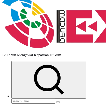
12 Tahun Mengawal Kepastian Hukum
Search
for: