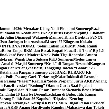
Ekonomi 2026: Menakar Ulang Nadi Ekonomi Sumenep
Razia
ni Modal vs Kedaulatan Ekologi
Jurus Fajar ‘Kepung’ Ekonomi
da Jatim Dipanggil Wakapolri
Zamrud Khan Direktur P2NOT
 Usut Jaringan Internasional
Misteri 27 Kilogram Kokain
 INTERNATIONAL’!
Solusi Lahan KDKMP: Moh. Ramli
a
Rabu Tanpa BBM dan Becak Bupati Fauzi
Duit ‘Ikan’ Rp 1,6
Jinakkan’ Pasar Modern
Ketok Palu Tiga Raperda: Antara
ritokrasi: Wajah Baru Suksesi PKB Sumenep
Modus Tanya
 Amal di Masjid Sumenep “Keok” di Tangan Resmob!
Kangean
ngan Panik!
Pangkat Baru, Tanggung Jawab “Gahar”: 23
Ketahanan Pangan Sumenep 2026
DARI RUBARU KE
, Polisi Pasang Garis Terlarang!
Nalar Inklusif di Beranda
ai Pasang “Pagar” Regulasi?
Sidak Pospam: Jurus AKBP Anang
n Fauzi
Investasi “Bodong” Oknum Guru: Saat Pejabat
misi Kapal dan ‘Hantu’ Pasar Tumpah: Skenario Besar Mudik
engintai 10 Hari ke Depan!
Ledakan di Batuputih: Kamar
arang Polisi: Saat 26 Kapolsek ‘Dipaksa’ Kencing
tapkan Tersangka Korupsi KPU? FMPK: Ingat Pesan Presiden
Baru: AKBP Anang Hardiyanto Rangkul Mahasiswa dan Tokoh