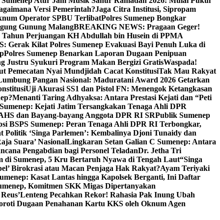
i Sumenep Atur Jam Musik Sahur Ramadan 2026: Mulai Pukul
Bagaimana Versi Pemerintah?
Jaga Citra Institusi, Sipropam
knum Operator SPBU Terlibat
Polres Sumenep Bongkar
gung Gunung Malang
BREAKING NEWS: Pragaan Geger!
3 Tahun Perjuangan KH Abdullah bin Husein di PPMA
erak Kilat Polres Sumenep Evakuasi Bayi Penuh Luka di
ep
Polres Sumenep Benarkan Laporan Dugaan Penipuan
ng Justru Syukuri Program Makan Bergizi Gratis
Waspada!
ut Pemecatan Nyai Mundjidah Cacat Konstitusi
Tak Mau Rakyat
Lumbung Pangan Nasional: Maduratani Award 2026 Getarkan
nstitusi
Uji Akurasi SS1 dan Pistol FN: Menengok Ketangkasan
nep?
Menanti Taring Adhyaksa: Antara Prestasi Kejati dan “Peti
Sumenep: Kejati Jatim Tersangkakan Tenaga Ahli DPR
 AHS dan Bayang-bayang Anggota DPR RI SR
Publik Sumenep
psi BSPS Sumenep: Peran Tenaga Ahli DPR RI Terbongkar,
 Politik ‘Singa Parlemen’: Kembalinya Djoni Tunaidy dan
aja Suara’ Nasional
Lingkaran Setan Galian C Sumenep: Antara
ncana Pengabdian bagi Personel Teladan
Dr. Jetha Tri
 di Sumenep, 5 Kru Bertaruh Nyawa di Tengah Laut
“Singa
pel’ Birokrasi atau Macan Penjaga Hak Rakyat?
Ayam Teriyaki
umenep: Kasat Lantas hingga Kapolsek Berganti, Ini Daftar
menep, Komitmen SKK Migas Dipertanyakan
 Reus’
Lenteng Pecahkan Rekor! Rahasia Pak Inung Ubah
Soroti Dugaan Penahanan Kartu KKS oleh Oknum Agen