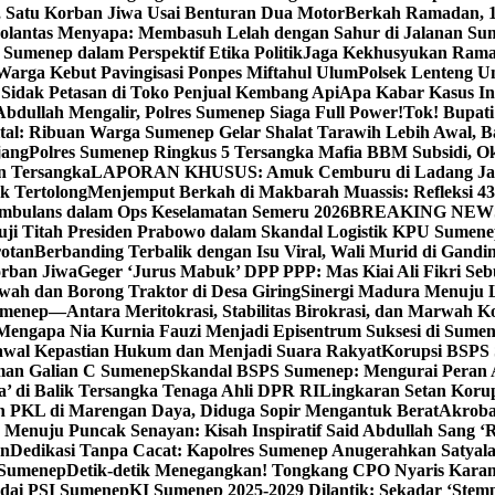
, Satu Korban Jiwa Usai Benturan Dua Motor
Berkah Ramadan, 1
olantas Menyapa: Membasuh Lelah dengan Sahur di Jalanan Su
umenep dalam Perspektif Etika Politik
Jaga Kekhusyukan Rama
arga Kebut Pavingisasi Ponpes Miftahul Ulum
Polsek Lenteng U
Sidak Petasan di Toko Penjual Kembang Api
Apa Kabar Kasus I
bdullah Mengalir, Polres Sumenep Siaga Full Power!
Tok! Bupat
ital: Ribuan Warga Sumenep Gelar Shalat Tarawih Lebih Awal, 
jang
Polres Sumenep Ringkus 5 Tersangka Mafia BBM Subsidi, O
n Tersangka
LAPORAN KHUSUS: Amuk Cemburu di Ladang Ja
k Tertolong
Menjemput Berkah di Makbarah Muassis: Refleksi 4
 Ambulans dalam Ops Keselamatan Semeru 2026
BREAKING NEWS: G
ji Titah Presiden Prabowo dalam Skandal Logistik KPU Sumen
rotan
Berbanding Terbalik dengan Isu Viral, Wali Murid di Gandi
orban Jiwa
Geger ‘Jurus Mabuk’ DPP PPP: Mas Kiai Ali Fikri Seb
wah dan Borong Traktor di Desa Giring
Sinergi Madura Menuju 
umenep—Antara Meritokrasi, Stabilitas Birokrasi, dan Marwah Ko
 Mengapa Nia Kurnia Fauzi Menjadi Episentrum Suksesi di Sume
awal Kepastian Hukum dan Menjadi Suara Rakyat
Korupsi BSPS 
man Galian C Sumenep
Skandal BSPS Sumenep: Mengurai Peran
a’ di Balik Tersangka Tenaga Ahli DPR RI
Lingkaran Setan Koru
 PKL di Marengan Daya, Diduga Sopir Mengantuk Berat
Akrobat
Menuju Puncak Senayan: Kisah Inspiratif Said Abdullah Sang ‘R
an
Dedikasi Tanpa Cacat: Kapolres Sumenep Anugerahkan Satyala
 Sumenep
Detik-detik Menegangkan! Tongkang CPO Nyaris Karam
odai PSI Sumenep
KI Sumenep 2025-2029 Dilantik: Sekadar ‘Stem