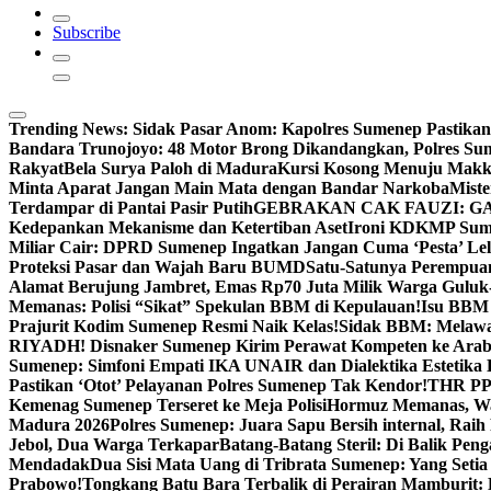
Subscribe
Trending News:
Sidak Pasar Anom: Kapolres Sumenep Pastikan
Bandara Trunojoyo: 48 Motor Brong Dikandangkan, Polres Su
Rakyat
Bela Surya Paloh di Madura
Kursi Kosong Menuju Mak
Minta Aparat Jangan Main Mata dengan Bandar Narkoba
Miste
Terdampar di Pantai Pasir Putih
GEBRAKAN CAK FAUZI: G
Kedepankan Mekanisme dan Ketertiban Aset
Ironi KDKMP Sumen
Miliar Cair: DPRD Sumenep Ingatkan Jangan Cuma ‘Pesta’ Lel
Proteksi Pasar dan Wajah Baru BUMD
Satu-Satunya Perempuan 
Alamat Berujung Jambret, Emas Rp70 Juta Milik Warga Guluk
Memanas: Polisi “Sikat” Spekulan BBM di Kepulauan!
Isu BBM 
Prajurit Kodim Sumenep Resmi Naik Kelas!
Sidak BBM: Melaw
RIYADH! Disnaker Sumenep Kirim Perawat Kompeten ke Arab
Sumenep: Simfoni Empati IKA UNAIR dan Dialektika Estetika
Pastikan ‘Otot’ Pelayanan Polres Sumenep Tak Kendor!
THR PPP
Kemenag Sumenep Terseret ke Meja Polisi
Hormuz Memanas, Wak
Madura 2026
Polres Sumenep: Juara Sapu Bersih internal, Raih 
Jebol, Dua Warga Terkapar
Batang-Batang Steril: Di Balik Pe
Mendadak
Dua Sisi Mata Uang di Tribrata Sumenep: Yang Setia
Prabowo!
Tongkang Batu Bara Terbalik di Perairan Mamburit: 