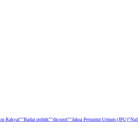
op Rakyat"
"Badai politik"
"dicopot"
"Jaksa Penuntut Umum (JPU)
"Naf