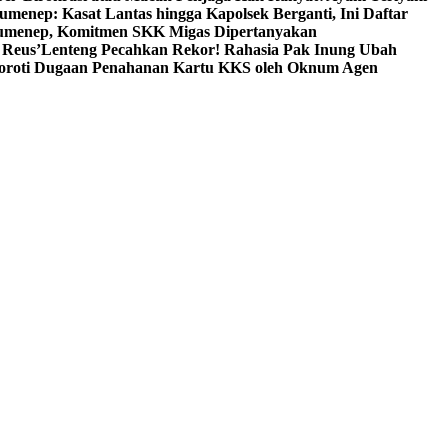
umenep: Kasat Lantas hingga Kapolsek Berganti, Ini Daftar
menep, Komitmen SKK Migas Dipertanyakan
 Reus’
Lenteng Pecahkan Rekor! Rahasia Pak Inung Ubah
Soroti Dugaan Penahanan Kartu KKS oleh Oknum Agen