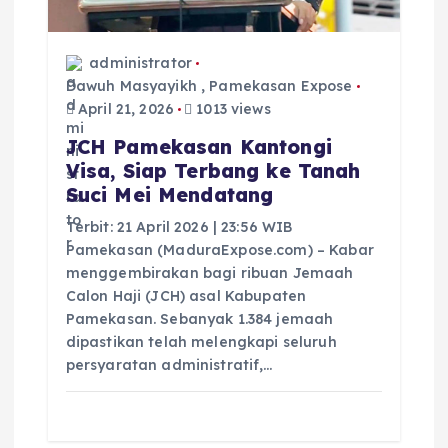
s
administrator
Dawuh Masyayikh
,
Pamekasan Expose
April 21, 2026
1013 views
JCH Pamekasan Kantongi
Visa, Siap Terbang ke Tanah
Suci Mei Mendatang
Terbit: 21 April 2026 | 23:56 WIB
Pamekasan (MaduraExpose.com) – Kabar
menggembirakan bagi ribuan Jemaah
Calon Haji (JCH) asal Kabupaten
Pamekasan. Sebanyak 1.384 jemaah
dipastikan telah melengkapi seluruh
persyaratan administratif,…