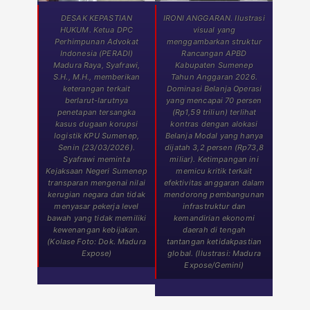
DESAK KEPASTIAN
IRONI ANGGARAN. Ilustrasi
HUKUM. Ketua DPC
visual yang
Perhimpunan Advokat
menggambarkan struktur
Indonesia (PERADI)
Rancangan APBD
Madura Raya, Syafrawi,
Kabupaten Sumenep
S.H., M.H., memberikan
Tahun Anggaran 2026.
keterangan terkait
Dominasi Belanja Operasi
berlarut-larutnya
yang mencapai 70 persen
penetapan tersangka
(Rp1,59 triliun) terlihat
kasus dugaan korupsi
kontras dengan alokasi
logistik KPU Sumenep,
Belanja Modal yang hanya
Senin (23/03/2026).
dijatah 3,2 persen (Rp73,8
Syafrawi meminta
miliar). Ketimpangan ini
Kejaksaan Negeri Sumenep
memicu kritik terkait
transparan mengenai nilai
efektivitas anggaran dalam
kerugian negara dan tidak
mendorong pembangunan
menyasar pekerja level
infrastruktur dan
bawah yang tidak memiliki
kemandirian ekonomi
kewenangan kebijakan.
daerah di tengah
(Kolase Foto: Dok. Madura
tantangan ketidakpastian
Expose)
global. (Ilustrasi: Madura
Expose/Gemini)