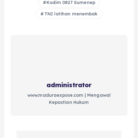
Kodim 0827 Sumenep
TNI latihan menembak
administrator
www.maduraexpose.com | Mengawal
Kepastian Hukum
N