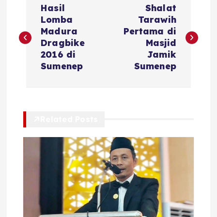
Hasil
Shalat
a
Lomba
Tarawih
Madura
Pertama di
v
Dragbike
Masjid
2016 di
Jamik
i
Sumenep
Sumenep
g
a
Related Posts
s
i
p
o