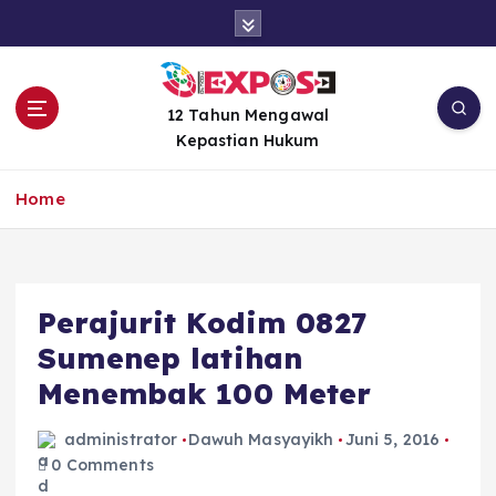
S
k
i
p
t
12 Tahun Mengawal
o
Kepastian Hukum
c
o
Home
n
t
e
n
Perajurit Kodim 0827
t
Sumenep latihan
Menembak 100 Meter
administrator
Dawuh Masyayikh
Juni 5, 2016
0 Comments