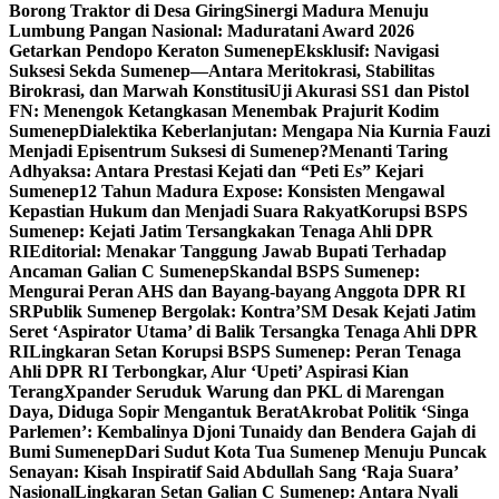
Borong Traktor di Desa Giring
Sinergi Madura Menuju
Lumbung Pangan Nasional: Maduratani Award 2026
Getarkan Pendopo Keraton Sumenep
Eksklusif: Navigasi
Suksesi Sekda Sumenep—Antara Meritokrasi, Stabilitas
Birokrasi, dan Marwah Konstitusi
Uji Akurasi SS1 dan Pistol
FN: Menengok Ketangkasan Menembak Prajurit Kodim
Sumenep
Dialektika Keberlanjutan: Mengapa Nia Kurnia Fauzi
Menjadi Episentrum Suksesi di Sumenep?
Menanti Taring
Adhyaksa: Antara Prestasi Kejati dan “Peti Es” Kejari
Sumenep
12 Tahun Madura Expose: Konsisten Mengawal
Kepastian Hukum dan Menjadi Suara Rakyat
Korupsi BSPS
Sumenep: Kejati Jatim Tersangkakan Tenaga Ahli DPR
RI
Editorial: Menakar Tanggung Jawab Bupati Terhadap
Ancaman Galian C Sumenep
Skandal BSPS Sumenep:
Mengurai Peran AHS dan Bayang-bayang Anggota DPR RI
SR
Publik Sumenep Bergolak: Kontra’SM Desak Kejati Jatim
Seret ‘Aspirator Utama’ di Balik Tersangka Tenaga Ahli DPR
RI
Lingkaran Setan Korupsi BSPS Sumenep: Peran Tenaga
Ahli DPR RI Terbongkar, Alur ‘Upeti’ Aspirasi Kian
Terang
Xpander Seruduk Warung dan PKL di Marengan
Daya, Diduga Sopir Mengantuk Berat
Akrobat Politik ‘Singa
Parlemen’: Kembalinya Djoni Tunaidy dan Bendera Gajah di
Bumi Sumenep
Dari Sudut Kota Tua Sumenep Menuju Puncak
Senayan: Kisah Inspiratif Said Abdullah Sang ‘Raja Suara’
Nasional
Lingkaran Setan Galian C Sumenep: Antara Nyali