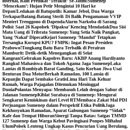
internal, Raih Predikat ‘Teraktif’ Se-Jatim!
Sumenep
‘Mencekam’: Hujan Petir Mengintai 10 Hari ke
Depan!
Ledakan di Batuputih: Kamar Jebol, Dua Warga
Terkapar
Batang-Batang Steril: Di Balik Pengamanan VVIP
Menteri Trenggono di Dapenda
Alarm Narkoba di Sarang
Polisi: Saat 26 Kapolsek ‘Dipaksa’ Kencing Mendadak
Dua Sisi
Mata Uang di Tribrata Sumenep: Yang Setia Naik Pangkat,
Yang ‘Nakal’ Dipecat
Kejari Sumenep ‘Mandul’ Tetapkan
Tersangka Korupsi KPU? FMPK: Ingat Pesan Presiden
Prabowo!
Tongkang Batu Bara Terbalik di Perairan
Mamburit: Detik-detik Menegangkan di Selat
Kangean!
Gebrakan Kapolres Baru: AKBP Anang Hardiyanto
Rangkul Mahasiswa dan Tokoh Agama Jaga Sumenep
Laka
Lantas di Rombiyah Barat Ganding, Satu Korban Jiwa Usai
Benturan Dua Motor
Berkah Ramadan, 100 Lansia di
Kepanjin Dapat Sembako Gratis
Lima Hari Tak Keluar
Rumah, Warga Pajagalan Ditemukan Meninggal
Dunia
Polantas Menyapa: Membasuh Lelah dengan Sahur di
Jalanan Sumenep
Kiblat Surabaya di Sumenep: Mengurai
Sengkarut Kemiskinan dari Level RT
Membaca Zakat Mal PDI
Perjuangan Sumenep dalam Perspektif Etika Politik
Jaga
Kekhusyukan Ramadan, Aparat Gabungan Sumenep “Sidak”
Kafe dan Tempat Hiburan
Sinergi Tanpa Batas: Satgas TMMD
127 Sumenep dan Warga Kebut Pavingisasi Ponpes Miftahul
Ulum
Polsek Lenteng Ungkap Kasus Pencurian Uang Berulang,