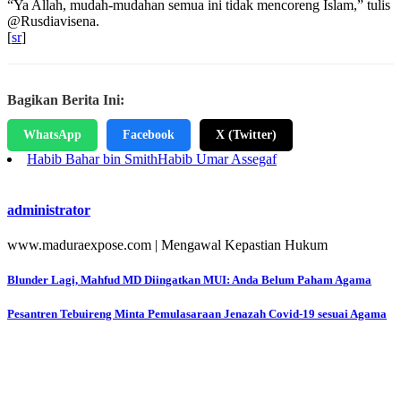
“Ya Allah, mudah-mudahan semua ini tidak mencoreng Islam,” tulis
@Rusdiavisena.
[
sr
]
Bagikan Berita Ini:
WhatsApp
Facebook
X (Twitter)
Habib Bahar bin Smith
Habib Umar Assegaf
administrator
www.maduraexpose.com | Mengawal Kepastian Hukum
Navigasi
Blunder Lagi, Mahfud MD Diingatkan MUI: Anda Belum Paham Agama
pos
Pesantren Tebuireng Minta Pemulasaraan Jenazah Covid-19 sesuai Agama