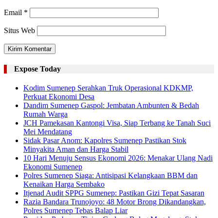
Email
*
Situs Web
Expose Today
Kodim Sumenep Serahkan Truk Operasional KDKMP,
Perkuat Ekonomi Desa
Dandim Sumenep Gaspol: Jembatan Ambunten & Bedah
Rumah Warga
JCH Pamekasan Kantongi Visa, Siap Terbang ke Tanah Suci
Mei Mendatang
Sidak Pasar Anom: Kapolres Sumenep Pastikan Stok
Minyakita Aman dan Harga Stabil
10 Hari Menuju Sensus Ekonomi 2026: Menakar Ulang Nadi
Ekonomi Sumenep
Polres Sumenep Siaga: Antisipasi Kelangkaan BBM dan
Kenaikan Harga Sembako
Itjenad Audit SPPG Sumenep: Pastikan Gizi Tepat Sasaran
Razia Bandara Trunojoyo: 48 Motor Brong Dikandangkan,
Polres Sumenep Tebas Balap Liar