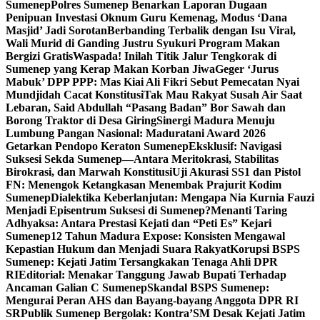
Sumenep
Polres Sumenep Benarkan Laporan Dugaan
Penipuan Investasi Oknum Guru Kemenag, Modus ‘Dana
Masjid’ Jadi Sorotan
Berbanding Terbalik dengan Isu Viral,
Wali Murid di Ganding Justru Syukuri Program Makan
Bergizi Gratis
Waspada! Inilah Titik Jalur Tengkorak di
Sumenep yang Kerap Makan Korban Jiwa
Geger ‘Jurus
Mabuk’ DPP PPP: Mas Kiai Ali Fikri Sebut Pemecatan Nyai
Mundjidah Cacat Konstitusi
Tak Mau Rakyat Susah Air Saat
Lebaran, Said Abdullah “Pasang Badan” Bor Sawah dan
Borong Traktor di Desa Giring
Sinergi Madura Menuju
Lumbung Pangan Nasional: Maduratani Award 2026
Getarkan Pendopo Keraton Sumenep
Eksklusif: Navigasi
Suksesi Sekda Sumenep—Antara Meritokrasi, Stabilitas
Birokrasi, dan Marwah Konstitusi
Uji Akurasi SS1 dan Pistol
FN: Menengok Ketangkasan Menembak Prajurit Kodim
Sumenep
Dialektika Keberlanjutan: Mengapa Nia Kurnia Fauzi
Menjadi Episentrum Suksesi di Sumenep?
Menanti Taring
Adhyaksa: Antara Prestasi Kejati dan “Peti Es” Kejari
Sumenep
12 Tahun Madura Expose: Konsisten Mengawal
Kepastian Hukum dan Menjadi Suara Rakyat
Korupsi BSPS
Sumenep: Kejati Jatim Tersangkakan Tenaga Ahli DPR
RI
Editorial: Menakar Tanggung Jawab Bupati Terhadap
Ancaman Galian C Sumenep
Skandal BSPS Sumenep:
Mengurai Peran AHS dan Bayang-bayang Anggota DPR RI
SR
Publik Sumenep Bergolak: Kontra’SM Desak Kejati Jatim