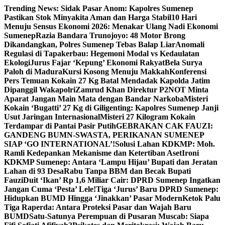
Skip
Trending News:
Sidak Pasar Anom: Kapolres Sumenep
to
Pastikan Stok Minyakita Aman dan Harga Stabil
10 Hari
content
Menuju Sensus Ekonomi 2026: Menakar Ulang Nadi Ekonomi
Sumenep
Razia Bandara Trunojoyo: 48 Motor Brong
Dikandangkan, Polres Sumenep Tebas Balap Liar
Anomali
Regulasi di Tapakerbau: Hegemoni Modal vs Kedaulatan
Ekologi
Jurus Fajar ‘Kepung’ Ekonomi Rakyat
Bela Surya
Paloh di Madura
Kursi Kosong Menuju Makkah
Konferensi
Pers Temuan Kokain 27 Kg Batal Mendadak Kapolda Jatim
Dipanggil Wakapolri
Zamrud Khan Direktur P2NOT Minta
Aparat Jangan Main Mata dengan Bandar Narkoba
Misteri
Kokain ‘Bugatti’ 27 Kg di Giligenting: Kapolres Sumenep Janji
Usut Jaringan Internasional
Misteri 27 Kilogram Kokain
Terdampar di Pantai Pasir Putih
GEBRAKAN CAK FAUZI:
GANDENG BUMN-SWASTA, PERIKANAN SUMENEP
SIAP ‘GO INTERNATIONAL’!
Solusi Lahan KDKMP: Moh.
Ramli Kedepankan Mekanisme dan Ketertiban Aset
Ironi
KDKMP Sumenep: Antara ‘Lampu Hijau’ Bupati dan Jeratan
Lahan di 93 Desa
Rabu Tanpa BBM dan Becak Bupati
Fauzi
Duit ‘Ikan’ Rp 1,6 Miliar Cair: DPRD Sumenep Ingatkan
Jangan Cuma ‘Pesta’ Lele!
Tiga ‘Jurus’ Baru DPRD Sumenep:
Hidupkan BUMD Hingga ‘Jinakkan’ Pasar Modern
Ketok Palu
Tiga Raperda: Antara Proteksi Pasar dan Wajah Baru
BUMD
Satu-Satunya Perempuan di Pusaran Muscab: Siapa