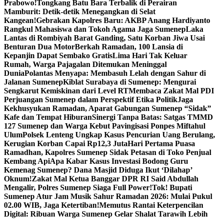
Prabowo!
Tongkang Batu Bara Terbalik di Perairan
Mamburit: Detik-detik Menegangkan di Selat
Kangean!
Gebrakan Kapolres Baru: AKBP Anang Hardiyanto
Rangkul Mahasiswa dan Tokoh Agama Jaga Sumenep
Laka
Lantas di Rombiyah Barat Ganding, Satu Korban Jiwa Usai
Benturan Dua Motor
Berkah Ramadan, 100 Lansia di
Kepanjin Dapat Sembako Gratis
Lima Hari Tak Keluar
Rumah, Warga Pajagalan Ditemukan Meninggal
Dunia
Polantas Menyapa: Membasuh Lelah dengan Sahur di
Jalanan Sumenep
Kiblat Surabaya di Sumenep: Mengurai
Sengkarut Kemiskinan dari Level RT
Membaca Zakat Mal PDI
Perjuangan Sumenep dalam Perspektif Etika Politik
Jaga
Kekhusyukan Ramadan, Aparat Gabungan Sumenep “Sidak”
Kafe dan Tempat Hiburan
Sinergi Tanpa Batas: Satgas TMMD
127 Sumenep dan Warga Kebut Pavingisasi Ponpes Miftahul
Ulum
Polsek Lenteng Ungkap Kasus Pencurian Uang Berulang,
Kerugian Korban Capai Rp12,3 Juta
Hari Pertama Puasa
Ramadhan, Kapolres Sumenep Sidak Petasan di Toko Penjual
Kembang Api
Apa Kabar Kasus Investasi Bodong Guru
Kemenag Sumenep? Dana Masjid Diduga Ikut ‘Dilahap’
Oknum!
Zakat Mal Ketua Banggar DPR RI Said Abdullah
Mengalir, Polres Sumenep Siaga Full Power!
Tok! Bupati
Sumenep Atur Jam Musik Sahur Ramadan 2026: Mulai Pukul
02.00 WIB, Jaga Ketertiban!
Memutus Rantai Keterpencilan
Digital: Ribuan Warga Sumenep Gelar Shalat Tarawih Lebih