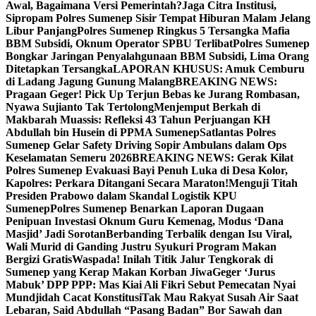
Awal, Bagaimana Versi Pemerintah?
Jaga Citra Institusi,
Sipropam Polres Sumenep Sisir Tempat Hiburan Malam Jelang
Libur Panjang
Polres Sumenep Ringkus 5 Tersangka Mafia
BBM Subsidi, Oknum Operator SPBU Terlibat
Polres Sumenep
Bongkar Jaringan Penyalahgunaan BBM Subsidi, Lima Orang
Ditetapkan Tersangka
LAPORAN KHUSUS: Amuk Cemburu
di Ladang Jagung Gunung Malang
BREAKING NEWS:
Pragaan Geger! Pick Up Terjun Bebas ke Jurang Rombasan,
Nyawa Sujianto Tak Tertolong
Menjemput Berkah di
Makbarah Muassis: Refleksi 43 Tahun Perjuangan KH
Abdullah bin Husein di PPMA Sumenep
Satlantas Polres
Sumenep Gelar Safety Driving Sopir Ambulans dalam Ops
Keselamatan Semeru 2026
BREAKING NEWS: Gerak Kilat
Polres Sumenep Evakuasi Bayi Penuh Luka di Desa Kolor,
Kapolres: Perkara Ditangani Secara Maraton!
Menguji Titah
Presiden Prabowo dalam Skandal Logistik KPU
Sumenep
Polres Sumenep Benarkan Laporan Dugaan
Penipuan Investasi Oknum Guru Kemenag, Modus ‘Dana
Masjid’ Jadi Sorotan
Berbanding Terbalik dengan Isu Viral,
Wali Murid di Ganding Justru Syukuri Program Makan
Bergizi Gratis
Waspada! Inilah Titik Jalur Tengkorak di
Sumenep yang Kerap Makan Korban Jiwa
Geger ‘Jurus
Mabuk’ DPP PPP: Mas Kiai Ali Fikri Sebut Pemecatan Nyai
Mundjidah Cacat Konstitusi
Tak Mau Rakyat Susah Air Saat
Lebaran, Said Abdullah “Pasang Badan” Bor Sawah dan