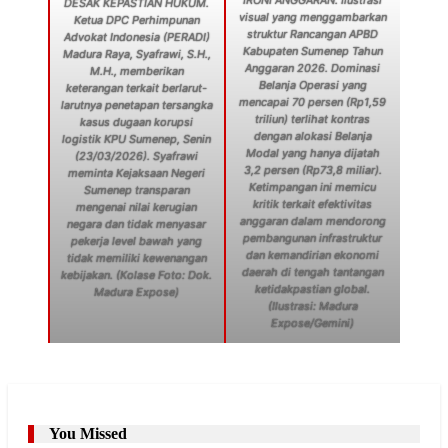
DESAK KEPASTIAN HUKUM.
visual yang menggambarkan
Ketua DPC Perhimpunan
struktur Rancangan APBD
Advokat Indonesia (PERADI)
Kabupaten Sumenep Tahun
Madura Raya, Syafrawi, S.H.,
Anggaran 2026. Dominasi
M.H., memberikan
Belanja Operasi yang
keterangan terkait berlarut-
mencapai 70 persen (Rp1,59
larutnya penetapan tersangka
triliun) terlihat kontras
kasus dugaan korupsi
dengan alokasi Belanja
logistik KPU Sumenep, Senin
Modal yang hanya dijatah
(23/03/2026). Syafrawi
3,2 persen (Rp73,8 miliar).
meminta Kejaksaan Negeri
Ketimpangan ini memicu
Sumenep transparan
kritik terkait efektivitas
mengenai nilai kerugian
anggaran dalam mendorong
negara dan tidak menyasar
pembangunan infrastruktur
pekerja level bawah yang
dan kemandirian ekonomi
tidak memiliki kewenangan
daerah di tengah tantangan
kebijakan. (Kolase Foto: Dok.
ketidakpastian global.
Madura Expose)
(Ilustrasi: Madura
Expose/Gemini)
You Missed