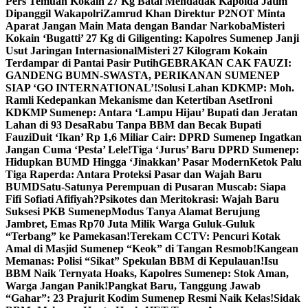
Pers Temuan Kokain 27 Kg Batal Mendadak Kapolda Jatim
Dipanggil Wakapolri
Zamrud Khan Direktur P2NOT Minta
Aparat Jangan Main Mata dengan Bandar Narkoba
Misteri
Kokain ‘Bugatti’ 27 Kg di Giligenting: Kapolres Sumenep Janji
Usut Jaringan Internasional
Misteri 27 Kilogram Kokain
Terdampar di Pantai Pasir Putih
GEBRAKAN CAK FAUZI:
GANDENG BUMN-SWASTA, PERIKANAN SUMENEP
SIAP ‘GO INTERNATIONAL’!
Solusi Lahan KDKMP: Moh.
Ramli Kedepankan Mekanisme dan Ketertiban Aset
Ironi
KDKMP Sumenep: Antara ‘Lampu Hijau’ Bupati dan Jeratan
Lahan di 93 Desa
Rabu Tanpa BBM dan Becak Bupati
Fauzi
Duit ‘Ikan’ Rp 1,6 Miliar Cair: DPRD Sumenep Ingatkan
Jangan Cuma ‘Pesta’ Lele!
Tiga ‘Jurus’ Baru DPRD Sumenep:
Hidupkan BUMD Hingga ‘Jinakkan’ Pasar Modern
Ketok Palu
Tiga Raperda: Antara Proteksi Pasar dan Wajah Baru
BUMD
Satu-Satunya Perempuan di Pusaran Muscab: Siapa
Fifi Sofiati Afifiyah?
Psikotes dan Meritokrasi: Wajah Baru
Suksesi PKB Sumenep
Modus Tanya Alamat Berujung
Jambret, Emas Rp70 Juta Milik Warga Guluk-Guluk
“Terbang” ke Pamekasan!
Terekam CCTV: Pencuri Kotak
Amal di Masjid Sumenep “Keok” di Tangan Resmob!
Kangean
Memanas: Polisi “Sikat” Spekulan BBM di Kepulauan!
Isu
BBM Naik Ternyata Hoaks, Kapolres Sumenep: Stok Aman,
Warga Jangan Panik!
Pangkat Baru, Tanggung Jawab
“Gahar”: 23 Prajurit Kodim Sumenep Resmi Naik Kelas!
Sidak