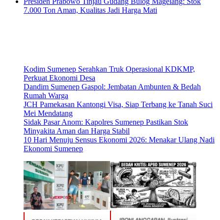
Presiden Prabowo Tinjau Gudang Bulog Magelang: Stok
7.000 Ton Aman, Kualitas Jadi Harga Mati
Kodim Sumenep Serahkan Truk Operasional KDKMP,
Perkuat Ekonomi Desa
Dandim Sumenep Gaspol: Jembatan Ambunten & Bedah
Rumah Warga
JCH Pamekasan Kantongi Visa, Siap Terbang ke Tanah Suci
Mei Mendatang
Sidak Pasar Anom: Kapolres Sumenep Pastikan Stok
Minyakita Aman dan Harga Stabil
10 Hari Menuju Sensus Ekonomi 2026: Menakar Ulang Nadi
Ekonomi Sumenep
IRONI ANGGARAN. Ilustrasi