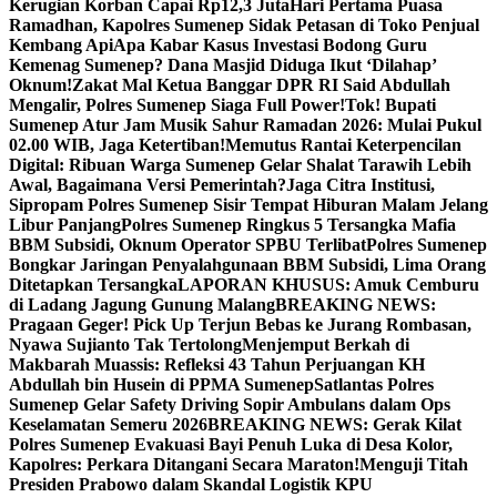
Kerugian Korban Capai Rp12,3 Juta
Hari Pertama Puasa
Ramadhan, Kapolres Sumenep Sidak Petasan di Toko Penjual
Kembang Api
Apa Kabar Kasus Investasi Bodong Guru
Kemenag Sumenep? Dana Masjid Diduga Ikut ‘Dilahap’
Oknum!
Zakat Mal Ketua Banggar DPR RI Said Abdullah
Mengalir, Polres Sumenep Siaga Full Power!
Tok! Bupati
Sumenep Atur Jam Musik Sahur Ramadan 2026: Mulai Pukul
02.00 WIB, Jaga Ketertiban!
Memutus Rantai Keterpencilan
Digital: Ribuan Warga Sumenep Gelar Shalat Tarawih Lebih
Awal, Bagaimana Versi Pemerintah?
Jaga Citra Institusi,
Sipropam Polres Sumenep Sisir Tempat Hiburan Malam Jelang
Libur Panjang
Polres Sumenep Ringkus 5 Tersangka Mafia
BBM Subsidi, Oknum Operator SPBU Terlibat
Polres Sumenep
Bongkar Jaringan Penyalahgunaan BBM Subsidi, Lima Orang
Ditetapkan Tersangka
LAPORAN KHUSUS: Amuk Cemburu
di Ladang Jagung Gunung Malang
BREAKING NEWS:
Pragaan Geger! Pick Up Terjun Bebas ke Jurang Rombasan,
Nyawa Sujianto Tak Tertolong
Menjemput Berkah di
Makbarah Muassis: Refleksi 43 Tahun Perjuangan KH
Abdullah bin Husein di PPMA Sumenep
Satlantas Polres
Sumenep Gelar Safety Driving Sopir Ambulans dalam Ops
Keselamatan Semeru 2026
BREAKING NEWS: Gerak Kilat
Polres Sumenep Evakuasi Bayi Penuh Luka di Desa Kolor,
Kapolres: Perkara Ditangani Secara Maraton!
Menguji Titah
Presiden Prabowo dalam Skandal Logistik KPU