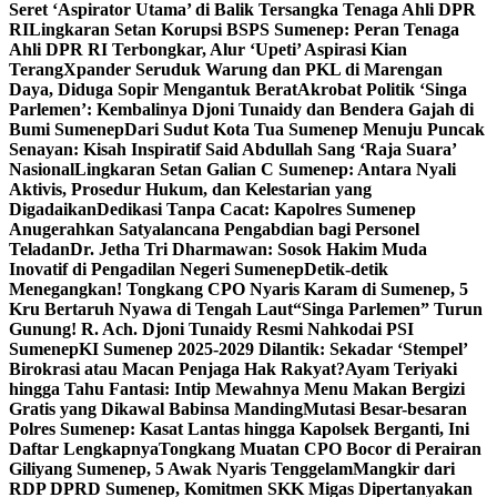
Seret ‘Aspirator Utama’ di Balik Tersangka Tenaga Ahli DPR
RI
Lingkaran Setan Korupsi BSPS Sumenep: Peran Tenaga
Ahli DPR RI Terbongkar, Alur ‘Upeti’ Aspirasi Kian
Terang
Xpander Seruduk Warung dan PKL di Marengan
Daya, Diduga Sopir Mengantuk Berat
Akrobat Politik ‘Singa
Parlemen’: Kembalinya Djoni Tunaidy dan Bendera Gajah di
Bumi Sumenep
Dari Sudut Kota Tua Sumenep Menuju Puncak
Senayan: Kisah Inspiratif Said Abdullah Sang ‘Raja Suara’
Nasional
Lingkaran Setan Galian C Sumenep: Antara Nyali
Aktivis, Prosedur Hukum, dan Kelestarian yang
Digadaikan
Dedikasi Tanpa Cacat: Kapolres Sumenep
Anugerahkan Satyalancana Pengabdian bagi Personel
Teladan
Dr. Jetha Tri Dharmawan: Sosok Hakim Muda
Inovatif di Pengadilan Negeri Sumenep
Detik-detik
Menegangkan! Tongkang CPO Nyaris Karam di Sumenep, 5
Kru Bertaruh Nyawa di Tengah Laut
“Singa Parlemen” Turun
Gunung! R. Ach. Djoni Tunaidy Resmi Nahkodai PSI
Sumenep
KI Sumenep 2025-2029 Dilantik: Sekadar ‘Stempel’
Birokrasi atau Macan Penjaga Hak Rakyat?
Ayam Teriyaki
hingga Tahu Fantasi: Intip Mewahnya Menu Makan Bergizi
Gratis yang Dikawal Babinsa Manding
Mutasi Besar-besaran
Polres Sumenep: Kasat Lantas hingga Kapolsek Berganti, Ini
Daftar Lengkapnya
Tongkang Muatan CPO Bocor di Perairan
Giliyang Sumenep, 5 Awak Nyaris Tenggelam
Mangkir dari
RDP DPRD Sumenep, Komitmen SKK Migas Dipertanyakan