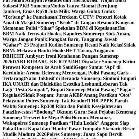
Fifi Sofiati Afifiyah?
Psikotes dan Meritokrasi: Wajah Baru
Suksesi PKB Sumenep
Modus Tanya Alamat Berujung
Jambret, Emas Rp70 Juta Milik Warga Guluk-Guluk
“Terbang” ke Pamekasan!
Terekam CCTV: Pencuri Kotak
Amal di Masjid Sumenep “Keok” di Tangan Resmob!
Kangean
Memanas: Polisi “Sikat” Spekulan BBM di Kepulauan!
Isu
BBM Naik Ternyata Hoaks, Kapolres Sumenep: Stok Aman,
Warga Jangan Panik!
Pangkat Baru, Tanggung Jawab
“Gahar”: 23 Prajurit Kodim Sumenep Resmi Naik Kelas!
Sidak
BBM: Melawan Hantu Hoaks
HET Turun, Anggaran
DBHCHT Ambyar: Ironi Ketahanan Pangan Sumenep
2026
DARI RUBARU KE RIYADH! Disnaker Sumenep Kirim
Perawat Kompeten ke Arab Saudi
Geger Sumur ‘Api’ di
Karduluk: Aroma Belerang Menyengat, Polisi Pasang Garis
Terlarang!
Nalar Inklusif di Beranda Sumenep: Simfoni Empati
IKA UNAIR dan Dialektika Estetika Lesbumi
Lebaran Tak
Lagi “Pesta Sampah”, Bupati Sumenep Mulai Pasang “Pagar”
Regulasi?
Sidak Pospam: Jurus AKBP Anang Pastikan ‘Otot’
Pelayanan Polres Sumenep Tak Kendor!
THR PPPK Paruh
Waktu Sumenep: Rp300 Ribu dan Politik Kesejahteraan
Fauzi
Investasi “Bodong” Oknum Guru: Saat Pejabat Kemenag
Sumenep Terseret ke Meja Polisi
Hormuz Memanas,
Wakapolres Sumenep Pastikan “Hulu Ledak” Anggota Siap
Pakai
Omisi Kapal dan ‘Hantu’ Pasar Tumpah: Skenario Besar
Mudik Madura 2026
Polres Sumenep: Juara Sapu Bersih