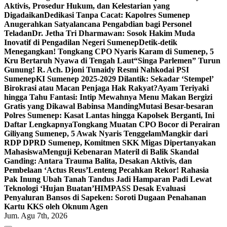
Aktivis, Prosedur Hukum, dan Kelestarian yang
Digadaikan
Dedikasi Tanpa Cacat: Kapolres Sumenep
Anugerahkan Satyalancana Pengabdian bagi Personel
Teladan
Dr. Jetha Tri Dharmawan: Sosok Hakim Muda
Inovatif di Pengadilan Negeri Sumenep
Detik-detik
Menegangkan! Tongkang CPO Nyaris Karam di Sumenep, 5
Kru Bertaruh Nyawa di Tengah Laut
“Singa Parlemen” Turun
Gunung! R. Ach. Djoni Tunaidy Resmi Nahkodai PSI
Sumenep
KI Sumenep 2025-2029 Dilantik: Sekadar ‘Stempel’
Birokrasi atau Macan Penjaga Hak Rakyat?
Ayam Teriyaki
hingga Tahu Fantasi: Intip Mewahnya Menu Makan Bergizi
Gratis yang Dikawal Babinsa Manding
Mutasi Besar-besaran
Polres Sumenep: Kasat Lantas hingga Kapolsek Berganti, Ini
Daftar Lengkapnya
Tongkang Muatan CPO Bocor di Perairan
Giliyang Sumenep, 5 Awak Nyaris Tenggelam
Mangkir dari
RDP DPRD Sumenep, Komitmen SKK Migas Dipertanyakan
Mahasiswa
Menguji Kebenaran Materil di Balik Skandal
Ganding: Antara Trauma Balita, Desakan Aktivis, dan
Pembelaan ‘Actus Reus’
Lenteng Pecahkan Rekor! Rahasia
Pak Inung Ubah Tanah Tandus Jadi Hamparan Padi Lewat
Teknologi ‘Hujan Buatan’
HIMPASS Desak Evaluasi
Penyaluran Bansos di Sapeken: Soroti Dugaan Penahanan
Kartu KKS oleh Oknum Agen
Jum. Agu 7th, 2026