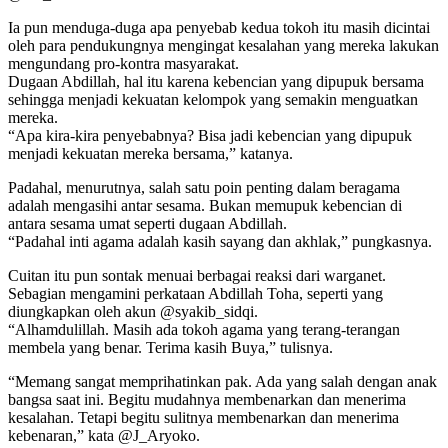
Ia pun menduga-duga apa penyebab kedua tokoh itu masih dicintai
oleh para pendukungnya mengingat kesalahan yang mereka lakukan
mengundang pro-kontra masyarakat.
Dugaan Abdillah, hal itu karena kebencian yang dipupuk bersama
sehingga menjadi kekuatan kelompok yang semakin menguatkan
mereka.
“Apa kira-kira penyebabnya? Bisa jadi kebencian yang dipupuk
menjadi kekuatan mereka bersama,” katanya.
Padahal, menurutnya, salah satu poin penting dalam beragama
adalah mengasihi antar sesama. Bukan memupuk kebencian di
antara sesama umat seperti dugaan Abdillah.
“Padahal inti agama adalah kasih sayang dan akhlak,” pungkasnya.
Cuitan itu pun sontak menuai berbagai reaksi dari warganet.
Sebagian mengamini perkataan Abdillah Toha, seperti yang
diungkapkan oleh akun @syakib_sidqi.
“Alhamdulillah. Masih ada tokoh agama yang terang-terangan
membela yang benar. Terima kasih Buya,” tulisnya.
“Memang sangat memprihatinkan pak. Ada yang salah dengan anak
bangsa saat ini. Begitu mudahnya membenarkan dan menerima
kesalahan. Tetapi begitu sulitnya membenarkan dan menerima
kebenaran,” kata @J_Aryoko.