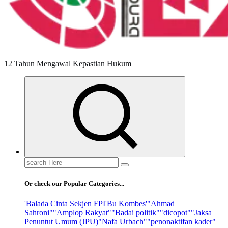
12 Tahun Mengawal Kepastian Hukum
Search
for:
Or check our Popular Categories...
'Balada Cinta Sekjen FPI
'Bu Kombes'
"Ahmad
Sahroni"
"Amplop Rakyat"
"Badai politik"
"dicopot"
"Jaksa
Penuntut Umum (JPU)
"Nafa Urbach"
"penonaktifan kader"