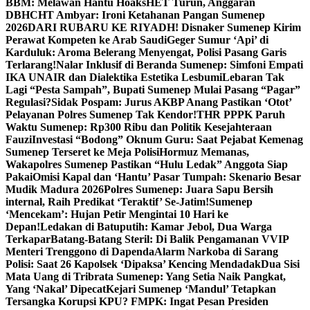
BBM: Melawan Hantu Hoaks
HET Turun, Anggaran
DBHCHT Ambyar: Ironi Ketahanan Pangan Sumenep
2026
DARI RUBARU KE RIYADH! Disnaker Sumenep Kirim
Perawat Kompeten ke Arab Saudi
Geger Sumur ‘Api’ di
Karduluk: Aroma Belerang Menyengat, Polisi Pasang Garis
Terlarang!
Nalar Inklusif di Beranda Sumenep: Simfoni Empati
IKA UNAIR dan Dialektika Estetika Lesbumi
Lebaran Tak
Lagi “Pesta Sampah”, Bupati Sumenep Mulai Pasang “Pagar”
Regulasi?
Sidak Pospam: Jurus AKBP Anang Pastikan ‘Otot’
Pelayanan Polres Sumenep Tak Kendor!
THR PPPK Paruh
Waktu Sumenep: Rp300 Ribu dan Politik Kesejahteraan
Fauzi
Investasi “Bodong” Oknum Guru: Saat Pejabat Kemenag
Sumenep Terseret ke Meja Polisi
Hormuz Memanas,
Wakapolres Sumenep Pastikan “Hulu Ledak” Anggota Siap
Pakai
Omisi Kapal dan ‘Hantu’ Pasar Tumpah: Skenario Besar
Mudik Madura 2026
Polres Sumenep: Juara Sapu Bersih
internal, Raih Predikat ‘Teraktif’ Se-Jatim!
Sumenep
‘Mencekam’: Hujan Petir Mengintai 10 Hari ke
Depan!
Ledakan di Batuputih: Kamar Jebol, Dua Warga
Terkapar
Batang-Batang Steril: Di Balik Pengamanan VVIP
Menteri Trenggono di Dapenda
Alarm Narkoba di Sarang
Polisi: Saat 26 Kapolsek ‘Dipaksa’ Kencing Mendadak
Dua Sisi
Mata Uang di Tribrata Sumenep: Yang Setia Naik Pangkat,
Yang ‘Nakal’ Dipecat
Kejari Sumenep ‘Mandul’ Tetapkan
Tersangka Korupsi KPU? FMPK: Ingat Pesan Presiden