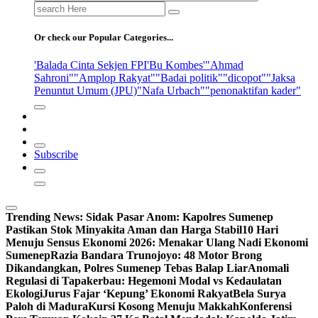
Search
for:
Or check our Popular Categories...
'Balada Cinta Sekjen FPI
'Bu Kombes'
"Ahmad
Sahroni"
"Amplop Rakyat"
"Badai politik"
"dicopot"
"Jaksa
Penuntut Umum (JPU)
"Nafa Urbach"
"penonaktifan kader"
Subscribe
Trending News:
Sidak Pasar Anom: Kapolres Sumenep
Pastikan Stok Minyakita Aman dan Harga Stabil
10 Hari
Menuju Sensus Ekonomi 2026: Menakar Ulang Nadi Ekonomi
Sumenep
Razia Bandara Trunojoyo: 48 Motor Brong
Dikandangkan, Polres Sumenep Tebas Balap Liar
Anomali
Regulasi di Tapakerbau: Hegemoni Modal vs Kedaulatan
Ekologi
Jurus Fajar ‘Kepung’ Ekonomi Rakyat
Bela Surya
Paloh di Madura
Kursi Kosong Menuju Makkah
Konferensi