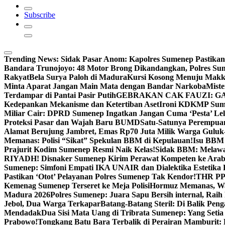
Subscribe
Trending News:
Sidak Pasar Anom: Kapolres Sumenep Pastikan
Bandara Trunojoyo: 48 Motor Brong Dikandangkan, Polres Su
Rakyat
Bela Surya Paloh di Madura
Kursi Kosong Menuju Mak
Minta Aparat Jangan Main Mata dengan Bandar Narkoba
Miste
Terdampar di Pantai Pasir Putih
GEBRAKAN CAK FAUZI: G
Kedepankan Mekanisme dan Ketertiban Aset
Ironi KDKMP Sumen
Miliar Cair: DPRD Sumenep Ingatkan Jangan Cuma ‘Pesta’ Lel
Proteksi Pasar dan Wajah Baru BUMD
Satu-Satunya Perempuan 
Alamat Berujung Jambret, Emas Rp70 Juta Milik Warga Guluk
Memanas: Polisi “Sikat” Spekulan BBM di Kepulauan!
Isu BBM 
Prajurit Kodim Sumenep Resmi Naik Kelas!
Sidak BBM: Melaw
RIYADH! Disnaker Sumenep Kirim Perawat Kompeten ke Arab
Sumenep: Simfoni Empati IKA UNAIR dan Dialektika Estetika
Pastikan ‘Otot’ Pelayanan Polres Sumenep Tak Kendor!
THR PPP
Kemenag Sumenep Terseret ke Meja Polisi
Hormuz Memanas, Wak
Madura 2026
Polres Sumenep: Juara Sapu Bersih internal, Raih 
Jebol, Dua Warga Terkapar
Batang-Batang Steril: Di Balik Pe
Mendadak
Dua Sisi Mata Uang di Tribrata Sumenep: Yang Setia
Prabowo!
Tongkang Batu Bara Terbalik di Perairan Mamburit: 