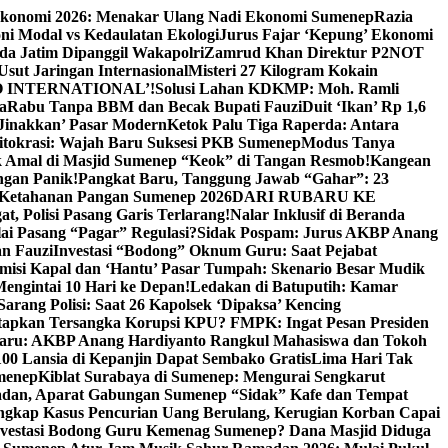
Ekonomi 2026: Menakar Ulang Nadi Ekonomi Sumenep
Razia
ni Modal vs Kedaulatan Ekologi
Jurus Fajar ‘Kepung’ Ekonomi
da Jatim Dipanggil Wakapolri
Zamrud Khan Direktur P2NOT
 Usut Jaringan Internasional
Misteri 27 Kilogram Kokain
 INTERNATIONAL’!
Solusi Lahan KDKMP: Moh. Ramli
a
Rabu Tanpa BBM dan Becak Bupati Fauzi
Duit ‘Ikan’ Rp 1,6
Jinakkan’ Pasar Modern
Ketok Palu Tiga Raperda: Antara
ritokrasi: Wajah Baru Suksesi PKB Sumenep
Modus Tanya
 Amal di Masjid Sumenep “Keok” di Tangan Resmob!
Kangean
ngan Panik!
Pangkat Baru, Tanggung Jawab “Gahar”: 23
Ketahanan Pangan Sumenep 2026
DARI RUBARU KE
, Polisi Pasang Garis Terlarang!
Nalar Inklusif di Beranda
ai Pasang “Pagar” Regulasi?
Sidak Pospam: Jurus AKBP Anang
n Fauzi
Investasi “Bodong” Oknum Guru: Saat Pejabat
misi Kapal dan ‘Hantu’ Pasar Tumpah: Skenario Besar Mudik
engintai 10 Hari ke Depan!
Ledakan di Batuputih: Kamar
arang Polisi: Saat 26 Kapolsek ‘Dipaksa’ Kencing
tapkan Tersangka Korupsi KPU? FMPK: Ingat Pesan Presiden
Baru: AKBP Anang Hardiyanto Rangkul Mahasiswa dan Tokoh
00 Lansia di Kepanjin Dapat Sembako Gratis
Lima Hari Tak
menep
Kiblat Surabaya di Sumenep: Mengurai Sengkarut
dan, Aparat Gabungan Sumenep “Sidak” Kafe dan Tempat
ngkap Kasus Pencurian Uang Berulang, Kerugian Korban Capai
nvestasi Bodong Guru Kemenag Sumenep? Dana Masjid Diduga