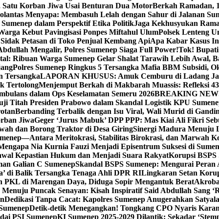
, Satu Korban Jiwa Usai Benturan Dua Motor
Berkah Ramadan, 1
olantas Menyapa: Membasuh Lelah dengan Sahur di Jalanan Su
umenep dalam Perspektif Etika Politik
Jaga Kekhusyukan Rama
arga Kebut Pavingisasi Ponpes Miftahul Ulum
Polsek Lenteng U
Sidak Petasan di Toko Penjual Kembang Api
Apa Kabar Kasus I
bdullah Mengalir, Polres Sumenep Siaga Full Power!
Tok! Bupat
ital: Ribuan Warga Sumenep Gelar Shalat Tarawih Lebih Awal, 
jang
Polres Sumenep Ringkus 5 Tersangka Mafia BBM Subsidi, O
n Tersangka
LAPORAN KHUSUS: Amuk Cemburu di Ladang Ja
k Tertolong
Menjemput Berkah di Makbarah Muassis: Refleksi 4
 Ambulans dalam Ops Keselamatan Semeru 2026
BREAKING NEWS: G
ji Titah Presiden Prabowo dalam Skandal Logistik KPU Sumen
rotan
Berbanding Terbalik dengan Isu Viral, Wali Murid di Gandi
orban Jiwa
Geger ‘Jurus Mabuk’ DPP PPP: Mas Kiai Ali Fikri Seb
wah dan Borong Traktor di Desa Giring
Sinergi Madura Menuju 
umenep—Antara Meritokrasi, Stabilitas Birokrasi, dan Marwah Ko
 Mengapa Nia Kurnia Fauzi Menjadi Episentrum Suksesi di Sume
awal Kepastian Hukum dan Menjadi Suara Rakyat
Korupsi BSPS 
man Galian C Sumenep
Skandal BSPS Sumenep: Mengurai Peran
a’ di Balik Tersangka Tenaga Ahli DPR RI
Lingkaran Setan Koru
 PKL di Marengan Daya, Diduga Sopir Mengantuk Berat
Akrobat
Menuju Puncak Senayan: Kisah Inspiratif Said Abdullah Sang ‘R
an
Dedikasi Tanpa Cacat: Kapolres Sumenep Anugerahkan Satyala
 Sumenep
Detik-detik Menegangkan! Tongkang CPO Nyaris Karam
odai PSI Sumenep
KI Sumenep 2025-2029 Dilantik: Sekadar ‘Stem