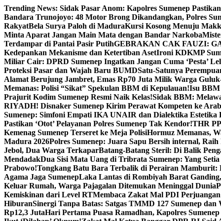
Skip
Trending News:
Sidak Pasar Anom: Kapolres Sumenep Pastikan
to
Bandara Trunojoyo: 48 Motor Brong Dikandangkan, Polres Su
content
Rakyat
Bela Surya Paloh di Madura
Kursi Kosong Menuju Mak
Minta Aparat Jangan Main Mata dengan Bandar Narkoba
Miste
Terdampar di Pantai Pasir Putih
GEBRAKAN CAK FAUZI: G
Kedepankan Mekanisme dan Ketertiban Aset
Ironi KDKMP Sumen
Miliar Cair: DPRD Sumenep Ingatkan Jangan Cuma ‘Pesta’ Lel
Proteksi Pasar dan Wajah Baru BUMD
Satu-Satunya Perempuan 
Alamat Berujung Jambret, Emas Rp70 Juta Milik Warga Guluk
Memanas: Polisi “Sikat” Spekulan BBM di Kepulauan!
Isu BBM 
Prajurit Kodim Sumenep Resmi Naik Kelas!
Sidak BBM: Melaw
RIYADH! Disnaker Sumenep Kirim Perawat Kompeten ke Arab
Sumenep: Simfoni Empati IKA UNAIR dan Dialektika Estetika
Pastikan ‘Otot’ Pelayanan Polres Sumenep Tak Kendor!
THR PPP
Kemenag Sumenep Terseret ke Meja Polisi
Hormuz Memanas, Wak
Madura 2026
Polres Sumenep: Juara Sapu Bersih internal, Raih 
Jebol, Dua Warga Terkapar
Batang-Batang Steril: Di Balik Pe
Mendadak
Dua Sisi Mata Uang di Tribrata Sumenep: Yang Setia
Prabowo!
Tongkang Batu Bara Terbalik di Perairan Mamburit: 
Agama Jaga Sumenep
Laka Lantas di Rombiyah Barat Ganding
Keluar Rumah, Warga Pajagalan Ditemukan Meninggal Dunia
P
Kemiskinan dari Level RT
Membaca Zakat Mal PDI Perjuangan S
Hiburan
Sinergi Tanpa Batas: Satgas TMMD 127 Sumenep dan W
Rp12,3 Juta
Hari Pertama Puasa Ramadhan, Kapolres Sumenep 