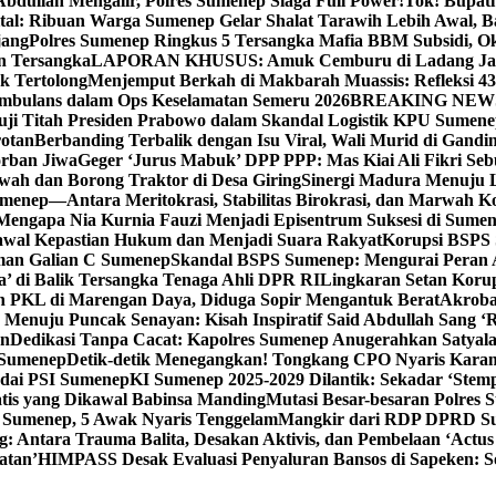
bdullah Mengalir, Polres Sumenep Siaga Full Power!
Tok! Bupat
ital: Ribuan Warga Sumenep Gelar Shalat Tarawih Lebih Awal, 
jang
Polres Sumenep Ringkus 5 Tersangka Mafia BBM Subsidi, O
n Tersangka
LAPORAN KHUSUS: Amuk Cemburu di Ladang Ja
k Tertolong
Menjemput Berkah di Makbarah Muassis: Refleksi 4
 Ambulans dalam Ops Keselamatan Semeru 2026
BREAKING NEWS: G
ji Titah Presiden Prabowo dalam Skandal Logistik KPU Sumen
rotan
Berbanding Terbalik dengan Isu Viral, Wali Murid di Gandi
orban Jiwa
Geger ‘Jurus Mabuk’ DPP PPP: Mas Kiai Ali Fikri Seb
wah dan Borong Traktor di Desa Giring
Sinergi Madura Menuju 
umenep—Antara Meritokrasi, Stabilitas Birokrasi, dan Marwah Ko
 Mengapa Nia Kurnia Fauzi Menjadi Episentrum Suksesi di Sume
awal Kepastian Hukum dan Menjadi Suara Rakyat
Korupsi BSPS 
man Galian C Sumenep
Skandal BSPS Sumenep: Mengurai Peran
a’ di Balik Tersangka Tenaga Ahli DPR RI
Lingkaran Setan Koru
 PKL di Marengan Daya, Diduga Sopir Mengantuk Berat
Akrobat
Menuju Puncak Senayan: Kisah Inspiratif Said Abdullah Sang ‘R
an
Dedikasi Tanpa Cacat: Kapolres Sumenep Anugerahkan Satyala
 Sumenep
Detik-detik Menegangkan! Tongkang CPO Nyaris Karam
odai PSI Sumenep
KI Sumenep 2025-2029 Dilantik: Sekadar ‘Stem
tis yang Dikawal Babinsa Manding
Mutasi Besar-besaran Polres S
 Sumenep, 5 Awak Nyaris Tenggelam
Mangkir dari RDP DPRD Su
g: Antara Trauma Balita, Desakan Aktivis, dan Pembelaan ‘Actus
atan’
HIMPASS Desak Evaluasi Penyaluran Bansos di Sapeken: 