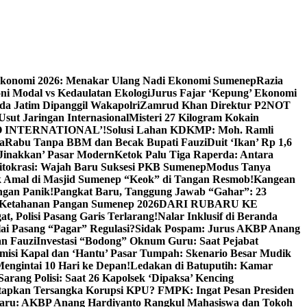
Ekonomi 2026: Menakar Ulang Nadi Ekonomi Sumenep
Razia
ni Modal vs Kedaulatan Ekologi
Jurus Fajar ‘Kepung’ Ekonomi
da Jatim Dipanggil Wakapolri
Zamrud Khan Direktur P2NOT
 Usut Jaringan Internasional
Misteri 27 Kilogram Kokain
 INTERNATIONAL’!
Solusi Lahan KDKMP: Moh. Ramli
a
Rabu Tanpa BBM dan Becak Bupati Fauzi
Duit ‘Ikan’ Rp 1,6
Jinakkan’ Pasar Modern
Ketok Palu Tiga Raperda: Antara
ritokrasi: Wajah Baru Suksesi PKB Sumenep
Modus Tanya
 Amal di Masjid Sumenep “Keok” di Tangan Resmob!
Kangean
ngan Panik!
Pangkat Baru, Tanggung Jawab “Gahar”: 23
Ketahanan Pangan Sumenep 2026
DARI RUBARU KE
, Polisi Pasang Garis Terlarang!
Nalar Inklusif di Beranda
ai Pasang “Pagar” Regulasi?
Sidak Pospam: Jurus AKBP Anang
n Fauzi
Investasi “Bodong” Oknum Guru: Saat Pejabat
misi Kapal dan ‘Hantu’ Pasar Tumpah: Skenario Besar Mudik
engintai 10 Hari ke Depan!
Ledakan di Batuputih: Kamar
arang Polisi: Saat 26 Kapolsek ‘Dipaksa’ Kencing
tapkan Tersangka Korupsi KPU? FMPK: Ingat Pesan Presiden
Baru: AKBP Anang Hardiyanto Rangkul Mahasiswa dan Tokoh