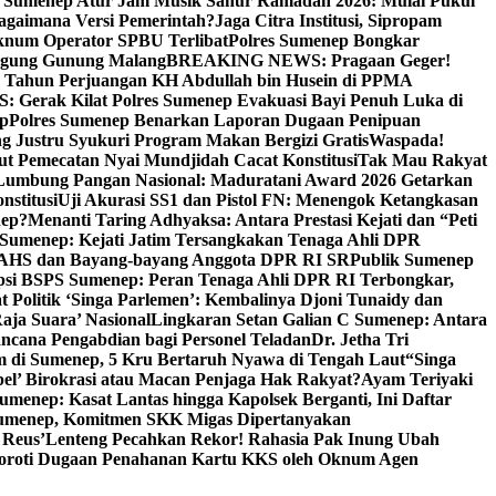
i Sumenep Atur Jam Musik Sahur Ramadan 2026: Mulai Pukul
Bagaimana Versi Pemerintah?
Jaga Citra Institusi, Sipropam
knum Operator SPBU Terlibat
Polres Sumenep Bongkar
gung Gunung Malang
BREAKING NEWS: Pragaan Geger!
3 Tahun Perjuangan KH Abdullah bin Husein di PPMA
erak Kilat Polres Sumenep Evakuasi Bayi Penuh Luka di
ep
Polres Sumenep Benarkan Laporan Dugaan Penipuan
ng Justru Syukuri Program Makan Bergizi Gratis
Waspada!
ut Pemecatan Nyai Mundjidah Cacat Konstitusi
Tak Mau Rakyat
Lumbung Pangan Nasional: Maduratani Award 2026 Getarkan
nstitusi
Uji Akurasi SS1 dan Pistol FN: Menengok Ketangkasan
nep?
Menanti Taring Adhyaksa: Antara Prestasi Kejati dan “Peti
Sumenep: Kejati Jatim Tersangkakan Tenaga Ahli DPR
 AHS dan Bayang-bayang Anggota DPR RI SR
Publik Sumenep
psi BSPS Sumenep: Peran Tenaga Ahli DPR RI Terbongkar,
 Politik ‘Singa Parlemen’: Kembalinya Djoni Tunaidy dan
aja Suara’ Nasional
Lingkaran Setan Galian C Sumenep: Antara
ncana Pengabdian bagi Personel Teladan
Dr. Jetha Tri
 di Sumenep, 5 Kru Bertaruh Nyawa di Tengah Laut
“Singa
pel’ Birokrasi atau Macan Penjaga Hak Rakyat?
Ayam Teriyaki
umenep: Kasat Lantas hingga Kapolsek Berganti, Ini Daftar
menep, Komitmen SKK Migas Dipertanyakan
 Reus’
Lenteng Pecahkan Rekor! Rahasia Pak Inung Ubah
Soroti Dugaan Penahanan Kartu KKS oleh Oknum Agen