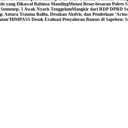
tis yang Dikawal Babinsa Manding
Mutasi Besar-besaran Polres S
 Sumenep, 5 Awak Nyaris Tenggelam
Mangkir dari RDP DPRD Su
g: Antara Trauma Balita, Desakan Aktivis, dan Pembelaan ‘Actus
atan’
HIMPASS Desak Evaluasi Penyaluran Bansos di Sapeken: 