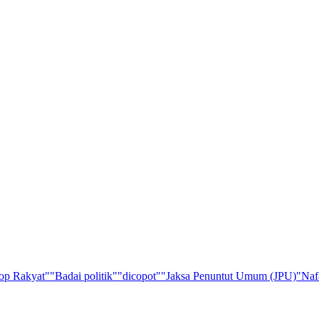
op Rakyat"
"Badai politik"
"dicopot"
"Jaksa Penuntut Umum (JPU)
"Naf