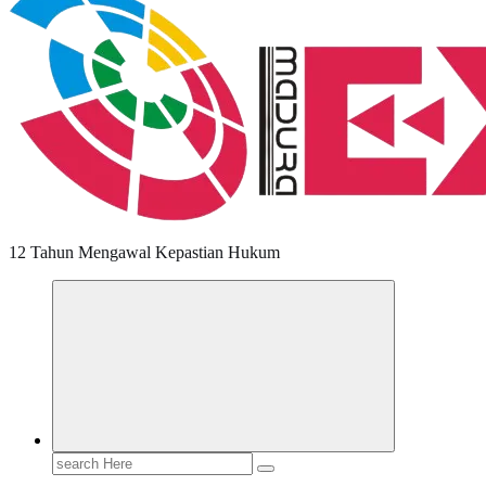
12 Tahun Mengawal Kepastian Hukum
Search
for: