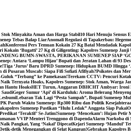
 Stok Minyakita Aman dan Harga Stabil
10 Hari Menuju Sensus 
menep Tebas Balap Liar
Anomali Regulasi di Tapakerbau: Hegemo
kah
Konferensi Pers Temuan Kokain 27 Kg Batal Mendadak Kapol
ri Kokain ‘Bugatti’ 27 Kg di Giligenting: Kapolres Sumenep Janji
ANDENG BUMN-SWASTA, PERIKANAN SUMENEP SIAP ‘GO
ep: Antara ‘Lampu Hijau’ Bupati dan Jeratan Lahan di 93 Des
e!
Tiga ‘Jurus’ Baru DPRD Sumenep: Hidupkan BUMD Hingga ‘
di Pusaran Muscab: Siapa Fifi Sofiati Afifiyah?
Psikotes dan Me
-Guluk “Terbang” ke Pamekasan!
Terekam CCTV: Pencuri Kotak
Naik Ternyata Hoaks, Kapolres Sumenep: Stok Aman, Warga Ja
an Hantu Hoaks
HET Turun, Anggaran DBHCHT Ambyar: Ironi 
 Saudi
Geger Sumur ‘Api’ di Karduluk: Aroma Belerang Menyengat
 Lesbumi
Lebaran Tak Lagi “Pesta Sampah”, Bupati Sumenep Mul
K Paruh Waktu Sumenep: Rp300 Ribu dan Politik Kesejahteraa
apolres Sumenep Pastikan “Hulu Ledak” Anggota Siap Pakai
O
Predikat ‘Teraktif’ Se-Jatim!
Sumenep ‘Mencekam’: Hujan Petir M
ngamanan VVIP Menteri Trenggono di Dapenda
Alarm Narkoba di S
 Naik Pangkat, Yang ‘Nakal’ Dipecat
Kejari Sumenep ‘Mandul’ Te
Detik-detik Menegangkan di Selat Kangean!
Gebrakan Kapolres 