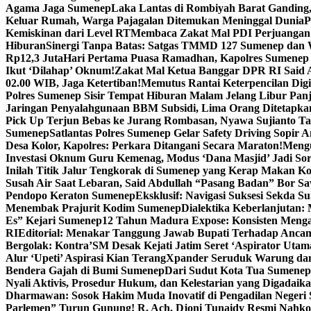
Agama Jaga Sumenep
Laka Lantas di Rombiyah Barat Ganding
Keluar Rumah, Warga Pajagalan Ditemukan Meninggal Dunia
P
Kemiskinan dari Level RT
Membaca Zakat Mal PDI Perjuangan S
Hiburan
Sinergi Tanpa Batas: Satgas TMMD 127 Sumenep dan W
Rp12,3 Juta
Hari Pertama Puasa Ramadhan, Kapolres Sumenep 
Ikut ‘Dilahap’ Oknum!
Zakat Mal Ketua Banggar DPR RI Said A
02.00 WIB, Jaga Ketertiban!
Memutus Rantai Keterpencilan Dig
Polres Sumenep Sisir Tempat Hiburan Malam Jelang Libur Pan
Jaringan Penyalahgunaan BBM Subsidi, Lima Orang Ditetapka
Pick Up Terjun Bebas ke Jurang Rombasan, Nyawa Sujianto Ta
Sumenep
Satlantas Polres Sumenep Gelar Safety Driving Sopir
Desa Kolor, Kapolres: Perkara Ditangani Secara Maraton!
Mengu
Investasi Oknum Guru Kemenag, Modus ‘Dana Masjid’ Jadi So
Inilah Titik Jalur Tengkorak di Sumenep yang Kerap Makan K
Susah Air Saat Lebaran, Said Abdullah “Pasang Badan” Bor Sa
Pendopo Keraton Sumenep
Eksklusif: Navigasi Suksesi Sekda S
Menembak Prajurit Kodim Sumenep
Dialektika Keberlanjutan:
Es” Kejari Sumenep
12 Tahun Madura Expose: Konsisten Meng
RI
Editorial: Menakar Tanggung Jawab Bupati Terhadap Anca
Bergolak: Kontra’SM Desak Kejati Jatim Seret ‘Aspirator Utam
Alur ‘Upeti’ Aspirasi Kian Terang
Xpander Seruduk Warung dan
Bendera Gajah di Bumi Sumenep
Dari Sudut Kota Tua Sumenep 
Nyali Aktivis, Prosedur Hukum, dan Kelestarian yang Digadaik
Dharmawan: Sosok Hakim Muda Inovatif di Pengadilan Negeri
Parlemen” Turun Gunung! R. Ach. Djoni Tunaidy Resmi Nahk