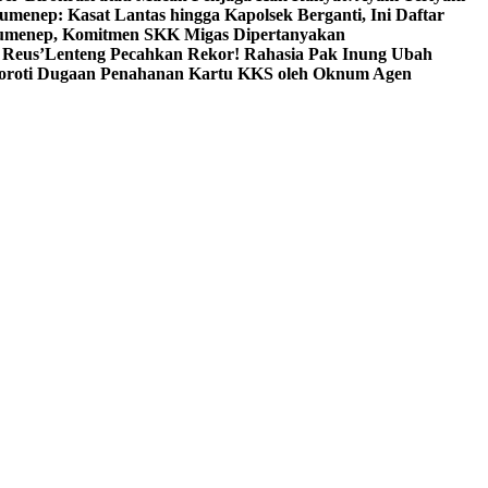
umenep: Kasat Lantas hingga Kapolsek Berganti, Ini Daftar
menep, Komitmen SKK Migas Dipertanyakan
 Reus’
Lenteng Pecahkan Rekor! Rahasia Pak Inung Ubah
Soroti Dugaan Penahanan Kartu KKS oleh Oknum Agen