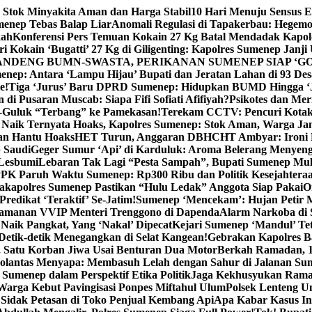
 Stok Minyakita Aman dan Harga Stabil
10 Hari Menuju Sensus 
menep Tebas Balap Liar
Anomali Regulasi di Tapakerbau: Hegemo
kah
Konferensi Pers Temuan Kokain 27 Kg Batal Mendadak Kapol
ri Kokain ‘Bugatti’ 27 Kg di Giligenting: Kapolres Sumenep Janji
ANDENG BUMN-SWASTA, PERIKANAN SUMENEP SIAP ‘GO
ep: Antara ‘Lampu Hijau’ Bupati dan Jeratan Lahan di 93 Des
e!
Tiga ‘Jurus’ Baru DPRD Sumenep: Hidupkan BUMD Hingga ‘
di Pusaran Muscab: Siapa Fifi Sofiati Afifiyah?
Psikotes dan Me
-Guluk “Terbang” ke Pamekasan!
Terekam CCTV: Pencuri Kotak
Naik Ternyata Hoaks, Kapolres Sumenep: Stok Aman, Warga Ja
an Hantu Hoaks
HET Turun, Anggaran DBHCHT Ambyar: Ironi 
 Saudi
Geger Sumur ‘Api’ di Karduluk: Aroma Belerang Menyengat
 Lesbumi
Lebaran Tak Lagi “Pesta Sampah”, Bupati Sumenep Mul
K Paruh Waktu Sumenep: Rp300 Ribu dan Politik Kesejahteraa
apolres Sumenep Pastikan “Hulu Ledak” Anggota Siap Pakai
O
Predikat ‘Teraktif’ Se-Jatim!
Sumenep ‘Mencekam’: Hujan Petir M
ngamanan VVIP Menteri Trenggono di Dapenda
Alarm Narkoba di S
 Naik Pangkat, Yang ‘Nakal’ Dipecat
Kejari Sumenep ‘Mandul’ Te
Detik-detik Menegangkan di Selat Kangean!
Gebrakan Kapolres 
, Satu Korban Jiwa Usai Benturan Dua Motor
Berkah Ramadan, 1
olantas Menyapa: Membasuh Lelah dengan Sahur di Jalanan Su
umenep dalam Perspektif Etika Politik
Jaga Kekhusyukan Rama
arga Kebut Pavingisasi Ponpes Miftahul Ulum
Polsek Lenteng U
Sidak Petasan di Toko Penjual Kembang Api
Apa Kabar Kasus I