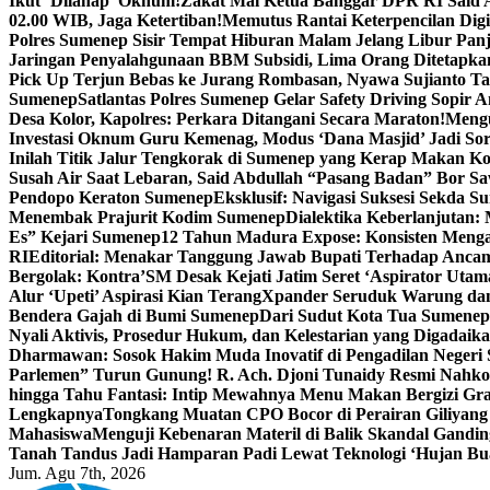
Ikut ‘Dilahap’ Oknum!
Zakat Mal Ketua Banggar DPR RI Said A
02.00 WIB, Jaga Ketertiban!
Memutus Rantai Keterpencilan Dig
Polres Sumenep Sisir Tempat Hiburan Malam Jelang Libur Pan
Jaringan Penyalahgunaan BBM Subsidi, Lima Orang Ditetapka
Pick Up Terjun Bebas ke Jurang Rombasan, Nyawa Sujianto Ta
Sumenep
Satlantas Polres Sumenep Gelar Safety Driving Sopir
Desa Kolor, Kapolres: Perkara Ditangani Secara Maraton!
Mengu
Investasi Oknum Guru Kemenag, Modus ‘Dana Masjid’ Jadi So
Inilah Titik Jalur Tengkorak di Sumenep yang Kerap Makan K
Susah Air Saat Lebaran, Said Abdullah “Pasang Badan” Bor Sa
Pendopo Keraton Sumenep
Eksklusif: Navigasi Suksesi Sekda S
Menembak Prajurit Kodim Sumenep
Dialektika Keberlanjutan:
Es” Kejari Sumenep
12 Tahun Madura Expose: Konsisten Meng
RI
Editorial: Menakar Tanggung Jawab Bupati Terhadap Anca
Bergolak: Kontra’SM Desak Kejati Jatim Seret ‘Aspirator Utam
Alur ‘Upeti’ Aspirasi Kian Terang
Xpander Seruduk Warung dan
Bendera Gajah di Bumi Sumenep
Dari Sudut Kota Tua Sumenep 
Nyali Aktivis, Prosedur Hukum, dan Kelestarian yang Digadaik
Dharmawan: Sosok Hakim Muda Inovatif di Pengadilan Negeri
Parlemen” Turun Gunung! R. Ach. Djoni Tunaidy Resmi Nahk
hingga Tahu Fantasi: Intip Mewahnya Menu Makan Bergizi Gra
Lengkapnya
Tongkang Muatan CPO Bocor di Perairan Giliyang
Mahasiswa
Menguji Kebenaran Materil di Balik Skandal Gandin
Tanah Tandus Jadi Hamparan Padi Lewat Teknologi ‘Hujan Bu
Jum. Agu 7th, 2026