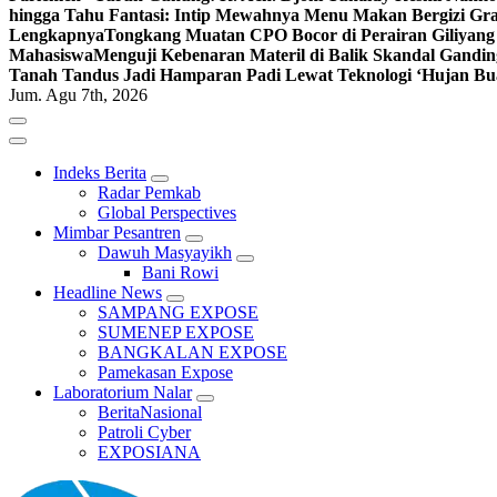
hingga Tahu Fantasi: Intip Mewahnya Menu Makan Bergizi Gra
Lengkapnya
Tongkang Muatan CPO Bocor di Perairan Giliyang
Mahasiswa
Menguji Kebenaran Materil di Balik Skandal Gandin
Tanah Tandus Jadi Hamparan Padi Lewat Teknologi ‘Hujan Bu
Jum. Agu 7th, 2026
Indeks Berita
Radar Pemkab
Global Perspectives
Mimbar Pesantren
Dawuh Masyayikh
Bani Rowi
Headline News
SAMPANG EXPOSE
SUMENEP EXPOSE
BANGKALAN EXPOSE
Pamekasan Expose
Laboratorium Nalar
BeritaNasional
Patroli Cyber
EXPOSIANA