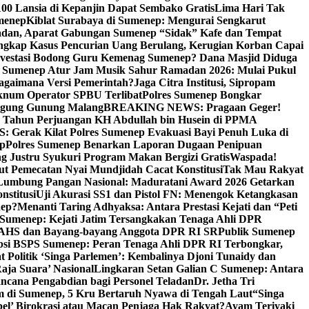
00 Lansia di Kepanjin Dapat Sembako Gratis
Lima Hari Tak
menep
Kiblat Surabaya di Sumenep: Mengurai Sengkarut
dan, Aparat Gabungan Sumenep “Sidak” Kafe dan Tempat
ngkap Kasus Pencurian Uang Berulang, Kerugian Korban Capai
nvestasi Bodong Guru Kemenag Sumenep? Dana Masjid Diduga
i Sumenep Atur Jam Musik Sahur Ramadan 2026: Mulai Pukul
Bagaimana Versi Pemerintah?
Jaga Citra Institusi, Sipropam
knum Operator SPBU Terlibat
Polres Sumenep Bongkar
gung Gunung Malang
BREAKING NEWS: Pragaan Geger!
3 Tahun Perjuangan KH Abdullah bin Husein di PPMA
erak Kilat Polres Sumenep Evakuasi Bayi Penuh Luka di
ep
Polres Sumenep Benarkan Laporan Dugaan Penipuan
ng Justru Syukuri Program Makan Bergizi Gratis
Waspada!
ut Pemecatan Nyai Mundjidah Cacat Konstitusi
Tak Mau Rakyat
Lumbung Pangan Nasional: Maduratani Award 2026 Getarkan
nstitusi
Uji Akurasi SS1 dan Pistol FN: Menengok Ketangkasan
nep?
Menanti Taring Adhyaksa: Antara Prestasi Kejati dan “Peti
Sumenep: Kejati Jatim Tersangkakan Tenaga Ahli DPR
 AHS dan Bayang-bayang Anggota DPR RI SR
Publik Sumenep
psi BSPS Sumenep: Peran Tenaga Ahli DPR RI Terbongkar,
 Politik ‘Singa Parlemen’: Kembalinya Djoni Tunaidy dan
aja Suara’ Nasional
Lingkaran Setan Galian C Sumenep: Antara
ncana Pengabdian bagi Personel Teladan
Dr. Jetha Tri
 di Sumenep, 5 Kru Bertaruh Nyawa di Tengah Laut
“Singa
pel’ Birokrasi atau Macan Penjaga Hak Rakyat?
Ayam Teriyaki