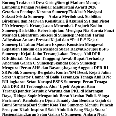
Borong Traktor di Desa Giring
Sinergi Madura Menuju
Lumbung Pangan Nasional: Maduratani Award 2026
Getarkan Pendopo Keraton Sumenep
Eksklusif: Navigasi
Suksesi Sekda Sumenep—Antara Meritokrasi, Stabilitas
Birokrasi, dan Marwah Konstitusi
Uji Akurasi SS1 dan Pistol
FN: Menengok Ketangkasan Menembak Prajurit Kodim
Sumenep
Dialektika Keberlanjutan: Mengapa Nia Kurnia Fauzi
Menjadi Episentrum Suksesi di Sumenep?
Menanti Taring
Adhyaksa: Antara Prestasi Kejati dan “Peti Es” Kejari
Sumenep
12 Tahun Madura Expose: Konsisten Mengawal
Kepastian Hukum dan Menjadi Suara Rakyat
Korupsi BSPS
Sumenep: Kejati Jatim Tersangkakan Tenaga Ahli DPR
RI
Editorial: Menakar Tanggung Jawab Bupati Terhadap
Ancaman Galian C Sumenep
Skandal BSPS Sumenep:
Mengurai Peran AHS dan Bayang-bayang Anggota DPR RI
SR
Publik Sumenep Bergolak: Kontra’SM Desak Kejati Jatim
Seret ‘Aspirator Utama’ di Balik Tersangka Tenaga Ahli DPR
RI
Lingkaran Setan Korupsi BSPS Sumenep: Peran Tenaga
Ahli DPR RI Terbongkar, Alur ‘Upeti’ Aspirasi Kian
Terang
Xpander Seruduk Warung dan PKL di Marengan
Daya, Diduga Sopir Mengantuk Berat
Akrobat Politik ‘Singa
Parlemen’: Kembalinya Djoni Tunaidy dan Bendera Gajah di
Bumi Sumenep
Dari Sudut Kota Tua Sumenep Menuju Puncak
Senayan: Kisah Inspiratif Said Abdullah Sang ‘Raja Suara’
Nasional
Lingkaran Setan Galian C Sumenep: Antara Nyali