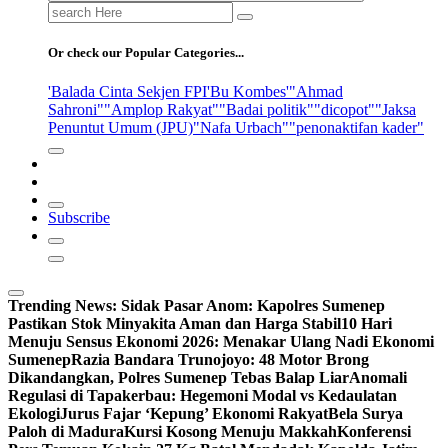
Search
for:
Or check our Popular Categories...
'Balada Cinta Sekjen FPI
'Bu Kombes'
"Ahmad
Sahroni"
"Amplop Rakyat"
"Badai politik"
"dicopot"
"Jaksa
Penuntut Umum (JPU)
"Nafa Urbach"
"penonaktifan kader"
Subscribe
Trending News:
Sidak Pasar Anom: Kapolres Sumenep
Pastikan Stok Minyakita Aman dan Harga Stabil
10 Hari
Menuju Sensus Ekonomi 2026: Menakar Ulang Nadi Ekonomi
Sumenep
Razia Bandara Trunojoyo: 48 Motor Brong
Dikandangkan, Polres Sumenep Tebas Balap Liar
Anomali
Regulasi di Tapakerbau: Hegemoni Modal vs Kedaulatan
Ekologi
Jurus Fajar ‘Kepung’ Ekonomi Rakyat
Bela Surya
Paloh di Madura
Kursi Kosong Menuju Makkah
Konferensi