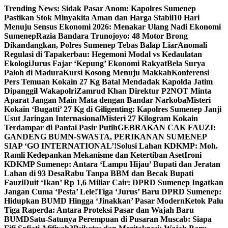
Skip
Trending News:
Sidak Pasar Anom: Kapolres Sumenep
to
Pastikan Stok Minyakita Aman dan Harga Stabil
10 Hari
content
Menuju Sensus Ekonomi 2026: Menakar Ulang Nadi Ekonomi
Sumenep
Razia Bandara Trunojoyo: 48 Motor Brong
Dikandangkan, Polres Sumenep Tebas Balap Liar
Anomali
Regulasi di Tapakerbau: Hegemoni Modal vs Kedaulatan
Ekologi
Jurus Fajar ‘Kepung’ Ekonomi Rakyat
Bela Surya
Paloh di Madura
Kursi Kosong Menuju Makkah
Konferensi
Pers Temuan Kokain 27 Kg Batal Mendadak Kapolda Jatim
Dipanggil Wakapolri
Zamrud Khan Direktur P2NOT Minta
Aparat Jangan Main Mata dengan Bandar Narkoba
Misteri
Kokain ‘Bugatti’ 27 Kg di Giligenting: Kapolres Sumenep Janji
Usut Jaringan Internasional
Misteri 27 Kilogram Kokain
Terdampar di Pantai Pasir Putih
GEBRAKAN CAK FAUZI:
GANDENG BUMN-SWASTA, PERIKANAN SUMENEP
SIAP ‘GO INTERNATIONAL’!
Solusi Lahan KDKMP: Moh.
Ramli Kedepankan Mekanisme dan Ketertiban Aset
Ironi
KDKMP Sumenep: Antara ‘Lampu Hijau’ Bupati dan Jeratan
Lahan di 93 Desa
Rabu Tanpa BBM dan Becak Bupati
Fauzi
Duit ‘Ikan’ Rp 1,6 Miliar Cair: DPRD Sumenep Ingatkan
Jangan Cuma ‘Pesta’ Lele!
Tiga ‘Jurus’ Baru DPRD Sumenep:
Hidupkan BUMD Hingga ‘Jinakkan’ Pasar Modern
Ketok Palu
Tiga Raperda: Antara Proteksi Pasar dan Wajah Baru
BUMD
Satu-Satunya Perempuan di Pusaran Muscab: Siapa