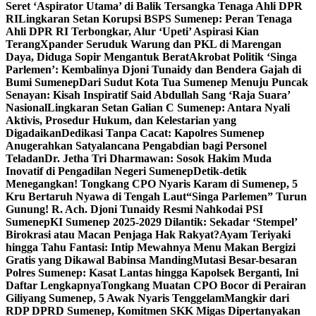
Seret ‘Aspirator Utama’ di Balik Tersangka Tenaga Ahli DPR
RI
Lingkaran Setan Korupsi BSPS Sumenep: Peran Tenaga
Ahli DPR RI Terbongkar, Alur ‘Upeti’ Aspirasi Kian
Terang
Xpander Seruduk Warung dan PKL di Marengan
Daya, Diduga Sopir Mengantuk Berat
Akrobat Politik ‘Singa
Parlemen’: Kembalinya Djoni Tunaidy dan Bendera Gajah di
Bumi Sumenep
Dari Sudut Kota Tua Sumenep Menuju Puncak
Senayan: Kisah Inspiratif Said Abdullah Sang ‘Raja Suara’
Nasional
Lingkaran Setan Galian C Sumenep: Antara Nyali
Aktivis, Prosedur Hukum, dan Kelestarian yang
Digadaikan
Dedikasi Tanpa Cacat: Kapolres Sumenep
Anugerahkan Satyalancana Pengabdian bagi Personel
Teladan
Dr. Jetha Tri Dharmawan: Sosok Hakim Muda
Inovatif di Pengadilan Negeri Sumenep
Detik-detik
Menegangkan! Tongkang CPO Nyaris Karam di Sumenep, 5
Kru Bertaruh Nyawa di Tengah Laut
“Singa Parlemen” Turun
Gunung! R. Ach. Djoni Tunaidy Resmi Nahkodai PSI
Sumenep
KI Sumenep 2025-2029 Dilantik: Sekadar ‘Stempel’
Birokrasi atau Macan Penjaga Hak Rakyat?
Ayam Teriyaki
hingga Tahu Fantasi: Intip Mewahnya Menu Makan Bergizi
Gratis yang Dikawal Babinsa Manding
Mutasi Besar-besaran
Polres Sumenep: Kasat Lantas hingga Kapolsek Berganti, Ini
Daftar Lengkapnya
Tongkang Muatan CPO Bocor di Perairan
Giliyang Sumenep, 5 Awak Nyaris Tenggelam
Mangkir dari
RDP DPRD Sumenep, Komitmen SKK Migas Dipertanyakan