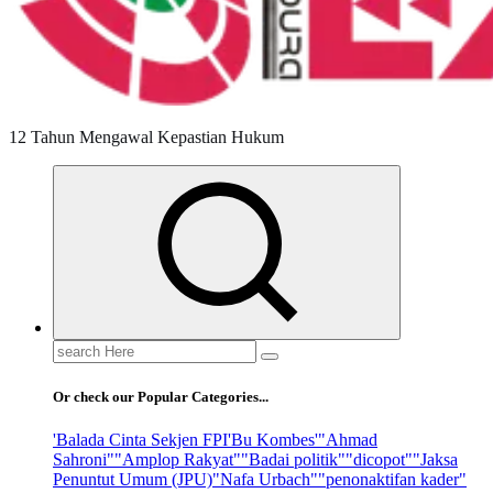
12 Tahun Mengawal Kepastian Hukum
Search
for:
Or check our Popular Categories...
'Balada Cinta Sekjen FPI
'Bu Kombes'
"Ahmad
Sahroni"
"Amplop Rakyat"
"Badai politik"
"dicopot"
"Jaksa
Penuntut Umum (JPU)
"Nafa Urbach"
"penonaktifan kader"