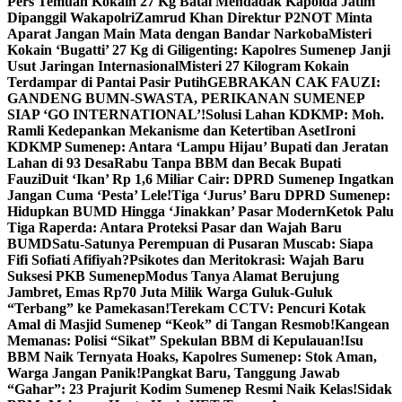
Pers Temuan Kokain 27 Kg Batal Mendadak Kapolda Jatim
Dipanggil Wakapolri
Zamrud Khan Direktur P2NOT Minta
Aparat Jangan Main Mata dengan Bandar Narkoba
Misteri
Kokain ‘Bugatti’ 27 Kg di Giligenting: Kapolres Sumenep Janji
Usut Jaringan Internasional
Misteri 27 Kilogram Kokain
Terdampar di Pantai Pasir Putih
GEBRAKAN CAK FAUZI:
GANDENG BUMN-SWASTA, PERIKANAN SUMENEP
SIAP ‘GO INTERNATIONAL’!
Solusi Lahan KDKMP: Moh.
Ramli Kedepankan Mekanisme dan Ketertiban Aset
Ironi
KDKMP Sumenep: Antara ‘Lampu Hijau’ Bupati dan Jeratan
Lahan di 93 Desa
Rabu Tanpa BBM dan Becak Bupati
Fauzi
Duit ‘Ikan’ Rp 1,6 Miliar Cair: DPRD Sumenep Ingatkan
Jangan Cuma ‘Pesta’ Lele!
Tiga ‘Jurus’ Baru DPRD Sumenep:
Hidupkan BUMD Hingga ‘Jinakkan’ Pasar Modern
Ketok Palu
Tiga Raperda: Antara Proteksi Pasar dan Wajah Baru
BUMD
Satu-Satunya Perempuan di Pusaran Muscab: Siapa
Fifi Sofiati Afifiyah?
Psikotes dan Meritokrasi: Wajah Baru
Suksesi PKB Sumenep
Modus Tanya Alamat Berujung
Jambret, Emas Rp70 Juta Milik Warga Guluk-Guluk
“Terbang” ke Pamekasan!
Terekam CCTV: Pencuri Kotak
Amal di Masjid Sumenep “Keok” di Tangan Resmob!
Kangean
Memanas: Polisi “Sikat” Spekulan BBM di Kepulauan!
Isu
BBM Naik Ternyata Hoaks, Kapolres Sumenep: Stok Aman,
Warga Jangan Panik!
Pangkat Baru, Tanggung Jawab
“Gahar”: 23 Prajurit Kodim Sumenep Resmi Naik Kelas!
Sidak