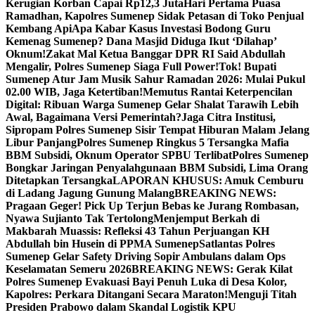
Kerugian Korban Capai Rp12,3 Juta
Hari Pertama Puasa
Ramadhan, Kapolres Sumenep Sidak Petasan di Toko Penjual
Kembang Api
Apa Kabar Kasus Investasi Bodong Guru
Kemenag Sumenep? Dana Masjid Diduga Ikut ‘Dilahap’
Oknum!
Zakat Mal Ketua Banggar DPR RI Said Abdullah
Mengalir, Polres Sumenep Siaga Full Power!
Tok! Bupati
Sumenep Atur Jam Musik Sahur Ramadan 2026: Mulai Pukul
02.00 WIB, Jaga Ketertiban!
Memutus Rantai Keterpencilan
Digital: Ribuan Warga Sumenep Gelar Shalat Tarawih Lebih
Awal, Bagaimana Versi Pemerintah?
Jaga Citra Institusi,
Sipropam Polres Sumenep Sisir Tempat Hiburan Malam Jelang
Libur Panjang
Polres Sumenep Ringkus 5 Tersangka Mafia
BBM Subsidi, Oknum Operator SPBU Terlibat
Polres Sumenep
Bongkar Jaringan Penyalahgunaan BBM Subsidi, Lima Orang
Ditetapkan Tersangka
LAPORAN KHUSUS: Amuk Cemburu
di Ladang Jagung Gunung Malang
BREAKING NEWS:
Pragaan Geger! Pick Up Terjun Bebas ke Jurang Rombasan,
Nyawa Sujianto Tak Tertolong
Menjemput Berkah di
Makbarah Muassis: Refleksi 43 Tahun Perjuangan KH
Abdullah bin Husein di PPMA Sumenep
Satlantas Polres
Sumenep Gelar Safety Driving Sopir Ambulans dalam Ops
Keselamatan Semeru 2026
BREAKING NEWS: Gerak Kilat
Polres Sumenep Evakuasi Bayi Penuh Luka di Desa Kolor,
Kapolres: Perkara Ditangani Secara Maraton!
Menguji Titah
Presiden Prabowo dalam Skandal Logistik KPU