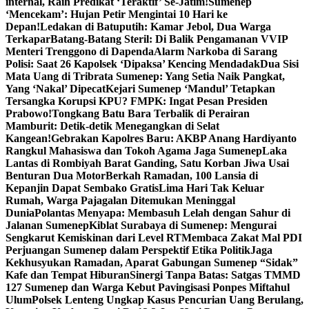
internal, Raih Predikat ‘Teraktif’ Se-Jatim!
Sumenep
‘Mencekam’: Hujan Petir Mengintai 10 Hari ke
Depan!
Ledakan di Batuputih: Kamar Jebol, Dua Warga
Terkapar
Batang-Batang Steril: Di Balik Pengamanan VVIP
Menteri Trenggono di Dapenda
Alarm Narkoba di Sarang
Polisi: Saat 26 Kapolsek ‘Dipaksa’ Kencing Mendadak
Dua Sisi
Mata Uang di Tribrata Sumenep: Yang Setia Naik Pangkat,
Yang ‘Nakal’ Dipecat
Kejari Sumenep ‘Mandul’ Tetapkan
Tersangka Korupsi KPU? FMPK: Ingat Pesan Presiden
Prabowo!
Tongkang Batu Bara Terbalik di Perairan
Mamburit: Detik-detik Menegangkan di Selat
Kangean!
Gebrakan Kapolres Baru: AKBP Anang Hardiyanto
Rangkul Mahasiswa dan Tokoh Agama Jaga Sumenep
Laka
Lantas di Rombiyah Barat Ganding, Satu Korban Jiwa Usai
Benturan Dua Motor
Berkah Ramadan, 100 Lansia di
Kepanjin Dapat Sembako Gratis
Lima Hari Tak Keluar
Rumah, Warga Pajagalan Ditemukan Meninggal
Dunia
Polantas Menyapa: Membasuh Lelah dengan Sahur di
Jalanan Sumenep
Kiblat Surabaya di Sumenep: Mengurai
Sengkarut Kemiskinan dari Level RT
Membaca Zakat Mal PDI
Perjuangan Sumenep dalam Perspektif Etika Politik
Jaga
Kekhusyukan Ramadan, Aparat Gabungan Sumenep “Sidak”
Kafe dan Tempat Hiburan
Sinergi Tanpa Batas: Satgas TMMD
127 Sumenep dan Warga Kebut Pavingisasi Ponpes Miftahul
Ulum
Polsek Lenteng Ungkap Kasus Pencurian Uang Berulang,