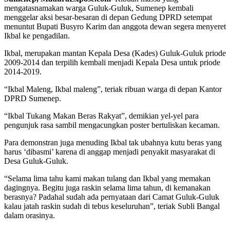
mengatasnamakan warga Guluk-Guluk, Sumenep kembali
menggelar aksi besar-besaran di depan Gedung DPRD setempat
menuntut Bupati Busyro Karim dan anggota dewan segera menyeret
Ikbal ke pengadilan.
Ikbal, merupakan mantan Kepala Desa (Kades) Guluk-Guluk priode
2009-2014 dan terpilih kembali menjadi Kepala Desa untuk priode
2014-2019.
“Ikbal Maleng, Ikbal maleng”, teriak ribuan warga di depan Kantor
DPRD Sumenep.
“Ikbal Tukang Makan Beras Rakyat”, demikian yel-yel para
pengunjuk rasa sambil mengacungkan poster bertuliskan kecaman.
Para demonstran juga menuding Ikbal tak ubahnya kutu beras yang
harus ‘dibasmi’ karena di anggap menjadi penyakit masyarakat di
Desa Guluk-Guluk.
“Selama lima tahu kami makan tulang dan Ikbal yang memakan
dagingnya. Begitu juga raskin selama lima tahun, di kemanakan
berasnya? Padahal sudah ada pernyataan dari Camat Guluk-Guluk
kalau jatah raskin sudah di tebus keseluruhan”, teriak Subli Bangal
dalam orasinya.