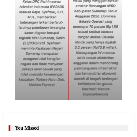
visual yang menggambarkan
Ketua DPC Perhimpunan
struktur Rancangan APBD
Advokat Indonesia (PERADI)
Kabupaten Sumenep Tahun
Madura Raya, Syafrawi, S.H.,
Anggaran 2026. Dominasi
M.H., memberikan
Belanja Operasi yang
keterangan terkait berlarut-
mencapai 70 persen (Rp1,59
larutnya penetapan tersangka
triliun) terlihat kontras
kasus dugaan korupsi
dengan alokasi Belanja
logistik KPU Sumenep, Senin
Modal yang hanya dijatah
(23/03/2026). Syafrawi
3,2 persen (Rp73,8 miliar).
meminta Kejaksaan Negeri
Ketimpangan ini memicu
Sumenep transparan
kritik terkait efektivitas
mengenai nilai kerugian
anggaran dalam mendorong
negara dan tidak menyasar
pembangunan infrastruktur
pekerja level bawah yang
dan kemandirian ekonomi
tidak memiliki kewenangan
daerah di tengah tantangan
kebijakan. (Kolase Foto: Dok.
ketidakpastian global.
Madura Expose)
(Ilustrasi: Madura
Expose/Gemini)
You Missed