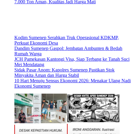
7.000 Ton Aman, Kualitas Jadi Harga Mati
Kodim Sumenep Serahkan Truk Operasional KDKMP,
Perkuat Ekonomi Desa
Dandim Sumenep Gaspol: Jembatan Ambunten & Bedah
Rumah Warga
JCH Pamekasan Kantongi Visa, Siap Terbang ke Tanah Suci
Mei Mendatang
Sidak Pasar Anom: Kapolres Sumenep Pastikan Stok
Minyakita Aman dan Harga Stabil
10 Hari Menuju Sensus Ekonomi 2026: Menakar Ulang Nadi
Ekonomi Sumenep
IRONI ANGGARAN. Ilustrasi
DESAK KEPASTIAN HUKUM.