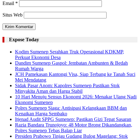
Email
*
Situs Web
Expose Today
Kodim Sumenep Serahkan Truk Operasional KDKMP,
Perkuat Ekonomi Desa
Dandim Sumenep Gaspol: Jembatan Ambunten & Bedah
Rumah Warga
JCH Pamekasan Kantongi Visa, Siap Terbang ke Tanah Suci
Mei Mendatang
Sidak Pasar Anom: Kapolres Sumenep Pastikan Stok
Minyakita Aman dan Harga Stabil
10 Hari Menuju Sensus Ekonomi 2026: Menakar Ulang Nadi
Ekonomi Sumenep
Polres Sumenep Siaga: Antisipasi Kelangkaan BBM dan
Kenaikan Harga Sembako
Itjenad Audit SPPG Sumenep: Pastikan Gizi Tepat Sasaran
Razia Bandara Trunojoyo: 48 Motor Brong Dikandangkan,
Polres Sumenep Tebas Balap Liar
Presiden Prabowo Tinjau Gudang Bulog Magelang: Stok