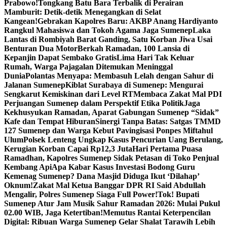
Prabowo!
Tongkang Batu Bara Terbalik di Perairan
Mamburit: Detik-detik Menegangkan di Selat
Kangean!
Gebrakan Kapolres Baru: AKBP Anang Hardiyanto
Rangkul Mahasiswa dan Tokoh Agama Jaga Sumenep
Laka
Lantas di Rombiyah Barat Ganding, Satu Korban Jiwa Usai
Benturan Dua Motor
Berkah Ramadan, 100 Lansia di
Kepanjin Dapat Sembako Gratis
Lima Hari Tak Keluar
Rumah, Warga Pajagalan Ditemukan Meninggal
Dunia
Polantas Menyapa: Membasuh Lelah dengan Sahur di
Jalanan Sumenep
Kiblat Surabaya di Sumenep: Mengurai
Sengkarut Kemiskinan dari Level RT
Membaca Zakat Mal PDI
Perjuangan Sumenep dalam Perspektif Etika Politik
Jaga
Kekhusyukan Ramadan, Aparat Gabungan Sumenep “Sidak”
Kafe dan Tempat Hiburan
Sinergi Tanpa Batas: Satgas TMMD
127 Sumenep dan Warga Kebut Pavingisasi Ponpes Miftahul
Ulum
Polsek Lenteng Ungkap Kasus Pencurian Uang Berulang,
Kerugian Korban Capai Rp12,3 Juta
Hari Pertama Puasa
Ramadhan, Kapolres Sumenep Sidak Petasan di Toko Penjual
Kembang Api
Apa Kabar Kasus Investasi Bodong Guru
Kemenag Sumenep? Dana Masjid Diduga Ikut ‘Dilahap’
Oknum!
Zakat Mal Ketua Banggar DPR RI Said Abdullah
Mengalir, Polres Sumenep Siaga Full Power!
Tok! Bupati
Sumenep Atur Jam Musik Sahur Ramadan 2026: Mulai Pukul
02.00 WIB, Jaga Ketertiban!
Memutus Rantai Keterpencilan
Digital: Ribuan Warga Sumenep Gelar Shalat Tarawih Lebih