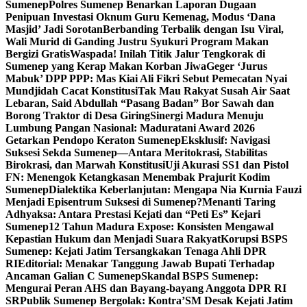
Sumenep
Polres Sumenep Benarkan Laporan Dugaan
Penipuan Investasi Oknum Guru Kemenag, Modus ‘Dana
Masjid’ Jadi Sorotan
Berbanding Terbalik dengan Isu Viral,
Wali Murid di Ganding Justru Syukuri Program Makan
Bergizi Gratis
Waspada! Inilah Titik Jalur Tengkorak di
Sumenep yang Kerap Makan Korban Jiwa
Geger ‘Jurus
Mabuk’ DPP PPP: Mas Kiai Ali Fikri Sebut Pemecatan Nyai
Mundjidah Cacat Konstitusi
Tak Mau Rakyat Susah Air Saat
Lebaran, Said Abdullah “Pasang Badan” Bor Sawah dan
Borong Traktor di Desa Giring
Sinergi Madura Menuju
Lumbung Pangan Nasional: Maduratani Award 2026
Getarkan Pendopo Keraton Sumenep
Eksklusif: Navigasi
Suksesi Sekda Sumenep—Antara Meritokrasi, Stabilitas
Birokrasi, dan Marwah Konstitusi
Uji Akurasi SS1 dan Pistol
FN: Menengok Ketangkasan Menembak Prajurit Kodim
Sumenep
Dialektika Keberlanjutan: Mengapa Nia Kurnia Fauzi
Menjadi Episentrum Suksesi di Sumenep?
Menanti Taring
Adhyaksa: Antara Prestasi Kejati dan “Peti Es” Kejari
Sumenep
12 Tahun Madura Expose: Konsisten Mengawal
Kepastian Hukum dan Menjadi Suara Rakyat
Korupsi BSPS
Sumenep: Kejati Jatim Tersangkakan Tenaga Ahli DPR
RI
Editorial: Menakar Tanggung Jawab Bupati Terhadap
Ancaman Galian C Sumenep
Skandal BSPS Sumenep:
Mengurai Peran AHS dan Bayang-bayang Anggota DPR RI
SR
Publik Sumenep Bergolak: Kontra’SM Desak Kejati Jatim