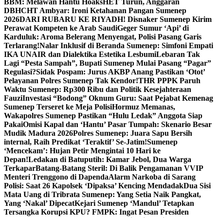
BBM: Melawan Hantu Hoaks
HET Turun, Anggaran
DBHCHT Ambyar: Ironi Ketahanan Pangan Sumenep
2026
DARI RUBARU KE RIYADH! Disnaker Sumenep Kirim
Perawat Kompeten ke Arab Saudi
Geger Sumur ‘Api’ di
Karduluk: Aroma Belerang Menyengat, Polisi Pasang Garis
Terlarang!
Nalar Inklusif di Beranda Sumenep: Simfoni Empati
IKA UNAIR dan Dialektika Estetika Lesbumi
Lebaran Tak
Lagi “Pesta Sampah”, Bupati Sumenep Mulai Pasang “Pagar”
Regulasi?
Sidak Pospam: Jurus AKBP Anang Pastikan ‘Otot’
Pelayanan Polres Sumenep Tak Kendor!
THR PPPK Paruh
Waktu Sumenep: Rp300 Ribu dan Politik Kesejahteraan
Fauzi
Investasi “Bodong” Oknum Guru: Saat Pejabat Kemenag
Sumenep Terseret ke Meja Polisi
Hormuz Memanas,
Wakapolres Sumenep Pastikan “Hulu Ledak” Anggota Siap
Pakai
Omisi Kapal dan ‘Hantu’ Pasar Tumpah: Skenario Besar
Mudik Madura 2026
Polres Sumenep: Juara Sapu Bersih
internal, Raih Predikat ‘Teraktif’ Se-Jatim!
Sumenep
‘Mencekam’: Hujan Petir Mengintai 10 Hari ke
Depan!
Ledakan di Batuputih: Kamar Jebol, Dua Warga
Terkapar
Batang-Batang Steril: Di Balik Pengamanan VVIP
Menteri Trenggono di Dapenda
Alarm Narkoba di Sarang
Polisi: Saat 26 Kapolsek ‘Dipaksa’ Kencing Mendadak
Dua Sisi
Mata Uang di Tribrata Sumenep: Yang Setia Naik Pangkat,
Yang ‘Nakal’ Dipecat
Kejari Sumenep ‘Mandul’ Tetapkan
Tersangka Korupsi KPU? FMPK: Ingat Pesan Presiden