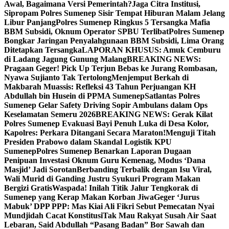
Awal, Bagaimana Versi Pemerintah?
Jaga Citra Institusi,
Sipropam Polres Sumenep Sisir Tempat Hiburan Malam Jelang
Libur Panjang
Polres Sumenep Ringkus 5 Tersangka Mafia
BBM Subsidi, Oknum Operator SPBU Terlibat
Polres Sumenep
Bongkar Jaringan Penyalahgunaan BBM Subsidi, Lima Orang
Ditetapkan Tersangka
LAPORAN KHUSUS: Amuk Cemburu
di Ladang Jagung Gunung Malang
BREAKING NEWS:
Pragaan Geger! Pick Up Terjun Bebas ke Jurang Rombasan,
Nyawa Sujianto Tak Tertolong
Menjemput Berkah di
Makbarah Muassis: Refleksi 43 Tahun Perjuangan KH
Abdullah bin Husein di PPMA Sumenep
Satlantas Polres
Sumenep Gelar Safety Driving Sopir Ambulans dalam Ops
Keselamatan Semeru 2026
BREAKING NEWS: Gerak Kilat
Polres Sumenep Evakuasi Bayi Penuh Luka di Desa Kolor,
Kapolres: Perkara Ditangani Secara Maraton!
Menguji Titah
Presiden Prabowo dalam Skandal Logistik KPU
Sumenep
Polres Sumenep Benarkan Laporan Dugaan
Penipuan Investasi Oknum Guru Kemenag, Modus ‘Dana
Masjid’ Jadi Sorotan
Berbanding Terbalik dengan Isu Viral,
Wali Murid di Ganding Justru Syukuri Program Makan
Bergizi Gratis
Waspada! Inilah Titik Jalur Tengkorak di
Sumenep yang Kerap Makan Korban Jiwa
Geger ‘Jurus
Mabuk’ DPP PPP: Mas Kiai Ali Fikri Sebut Pemecatan Nyai
Mundjidah Cacat Konstitusi
Tak Mau Rakyat Susah Air Saat
Lebaran, Said Abdullah “Pasang Badan” Bor Sawah dan