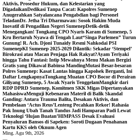
Aktivis, Prosedur Hukum, dan Kelestarian yang
Digadaikan
Dedikasi Tanpa Cacat: Kapolres Sumenep
Anugerahkan Satyalancana Pengabdian bagi Personel
Teladan
Dr. Jetha Tri Dharmawan: Sosok Hakim Muda
Inovatif di Pengadilan Negeri Sumenep
Detik-detik
Menegangkan! Tongkang CPO Nyaris Karam di Sumenep, 5
Kru Bertaruh Nyawa di Tengah Laut
“Singa Parlemen” Turun
Gunung! R. Ach. Djoni Tunaidy Resmi Nahkodai PSI
Sumenep
KI Sumenep 2025-2029 Dilantik: Sekadar ‘Stempel’
Birokrasi atau Macan Penjaga Hak Rakyat?
Ayam Teriyaki
hingga Tahu Fantasi: Intip Mewahnya Menu Makan Bergizi
Gratis yang Dikawal Babinsa Manding
Mutasi Besar-besaran
Polres Sumenep: Kasat Lantas hingga Kapolsek Berganti, Ini
Daftar Lengkapnya
Tongkang Muatan CPO Bocor di Perairan
Giliyang Sumenep, 5 Awak Nyaris Tenggelam
Mangkir dari
RDP DPRD Sumenep, Komitmen SKK Migas Dipertanyakan
Mahasiswa
Menguji Kebenaran Materil di Balik Skandal
Ganding: Antara Trauma Balita, Desakan Aktivis, dan
Pembelaan ‘Actus Reus’
Lenteng Pecahkan Rekor! Rahasia
Pak Inung Ubah Tanah Tandus Jadi Hamparan Padi Lewat
Teknologi ‘Hujan Buatan’
HIMPASS Desak Evaluasi
Penyaluran Bansos di Sapeken: Soroti Dugaan Penahanan
Kartu KKS oleh Oknum Agen
Ming. Agu 9th, 2026