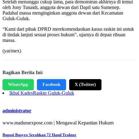
Setelah menunggu cukup lama, para demonstran akhirnya di temui
oleh Jony Tunaidi, anggota dewan dari Dapil satu Sumenep.
Padahal massa menginginkan anggota dewan dari Kecamatan
Guluk-Guluk.
“Kami dari pihak DPRD merekomendasikan kasus raskin ini untuk
di tindak lanjuti sesuai proses hukum”, ujarnya di depan ribuan
massa.
(yat/mex)
Bagikan Berita Ini:
WhatsApp
Facebook
X (Twitter)
Ikbal Kades
Raskin Guluk-Guluk
administrator
www.maduraexpose.com | Mengawal Kepastian Hukum
Navigasi
Bupati Busyro Serahkan 72 Hand Traktor