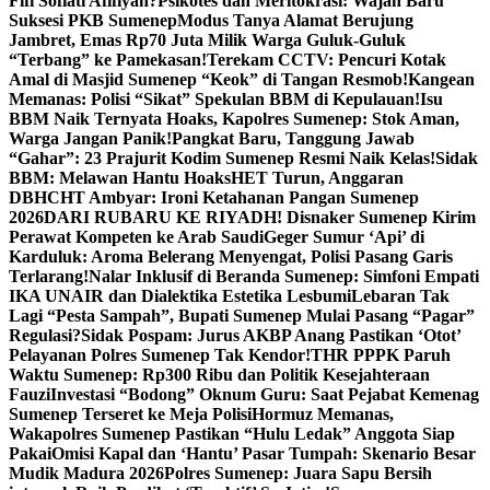
Fifi Sofiati Afifiyah?
Psikotes dan Meritokrasi: Wajah Baru
Suksesi PKB Sumenep
Modus Tanya Alamat Berujung
Jambret, Emas Rp70 Juta Milik Warga Guluk-Guluk
“Terbang” ke Pamekasan!
Terekam CCTV: Pencuri Kotak
Amal di Masjid Sumenep “Keok” di Tangan Resmob!
Kangean
Memanas: Polisi “Sikat” Spekulan BBM di Kepulauan!
Isu
BBM Naik Ternyata Hoaks, Kapolres Sumenep: Stok Aman,
Warga Jangan Panik!
Pangkat Baru, Tanggung Jawab
“Gahar”: 23 Prajurit Kodim Sumenep Resmi Naik Kelas!
Sidak
BBM: Melawan Hantu Hoaks
HET Turun, Anggaran
DBHCHT Ambyar: Ironi Ketahanan Pangan Sumenep
2026
DARI RUBARU KE RIYADH! Disnaker Sumenep Kirim
Perawat Kompeten ke Arab Saudi
Geger Sumur ‘Api’ di
Karduluk: Aroma Belerang Menyengat, Polisi Pasang Garis
Terlarang!
Nalar Inklusif di Beranda Sumenep: Simfoni Empati
IKA UNAIR dan Dialektika Estetika Lesbumi
Lebaran Tak
Lagi “Pesta Sampah”, Bupati Sumenep Mulai Pasang “Pagar”
Regulasi?
Sidak Pospam: Jurus AKBP Anang Pastikan ‘Otot’
Pelayanan Polres Sumenep Tak Kendor!
THR PPPK Paruh
Waktu Sumenep: Rp300 Ribu dan Politik Kesejahteraan
Fauzi
Investasi “Bodong” Oknum Guru: Saat Pejabat Kemenag
Sumenep Terseret ke Meja Polisi
Hormuz Memanas,
Wakapolres Sumenep Pastikan “Hulu Ledak” Anggota Siap
Pakai
Omisi Kapal dan ‘Hantu’ Pasar Tumpah: Skenario Besar
Mudik Madura 2026
Polres Sumenep: Juara Sapu Bersih