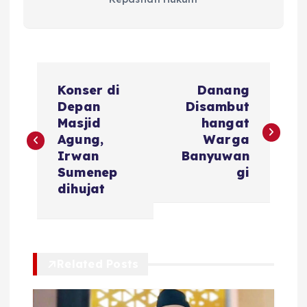
N
Konser di
Danang
a
Depan
Disambut
Masjid
hangat
v
Agung,
Warga
Irwan
Banyuwan
i
Sumenep
gi
dihujat
g
a
Related Posts
s