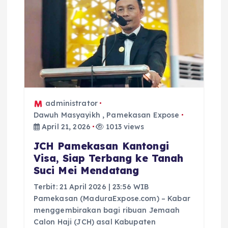
i
p
o
s
administrator
Dawuh Masyayikh
,
Pamekasan Expose
April 21, 2026
1013 views
JCH Pamekasan Kantongi
Visa, Siap Terbang ke Tanah
Suci Mei Mendatang
Terbit: 21 April 2026 | 23:56 WIB
Pamekasan (MaduraExpose.com) – Kabar
menggembirakan bagi ribuan Jemaah
Calon Haji (JCH) asal Kabupaten