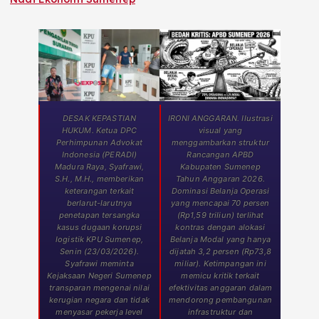
DESAK KEPASTIAN
IRONI ANGGARAN. Ilustrasi
HUKUM. Ketua DPC
visual yang
Perhimpunan Advokat
menggambarkan struktur
Indonesia (PERADI)
Rancangan APBD
Madura Raya, Syafrawi,
Kabupaten Sumenep
S.H., M.H., memberikan
Tahun Anggaran 2026.
keterangan terkait
Dominasi Belanja Operasi
berlarut-larutnya
yang mencapai 70 persen
penetapan tersangka
(Rp1,59 triliun) terlihat
kasus dugaan korupsi
kontras dengan alokasi
logistik KPU Sumenep,
Belanja Modal yang hanya
Senin (23/03/2026).
dijatah 3,2 persen (Rp73,8
Syafrawi meminta
miliar). Ketimpangan ini
Kejaksaan Negeri Sumenep
memicu kritik terkait
transparan mengenai nilai
efektivitas anggaran dalam
kerugian negara dan tidak
mendorong pembangunan
menyasar pekerja level
infrastruktur dan