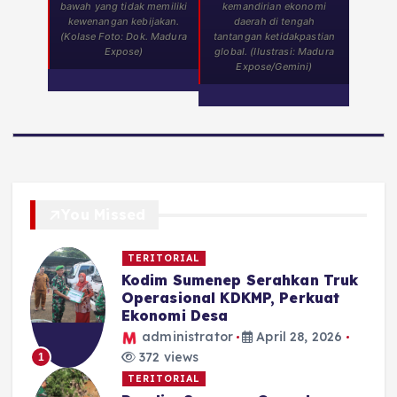
bawah yang tidak memiliki
kemandirian ekonomi
kewenangan kebijakan.
daerah di tengah
(Kolase Foto: Dok. Madura
tantangan ketidakpastian
Expose)
global. (Ilustrasi: Madura
Expose/Gemini)
You Missed
TERITORIAL
Kodim Sumenep Serahkan Truk
Operasional KDKMP, Perkuat
Ekonomi Desa
administrator
April 28, 2026
372 views
1
TERITORIAL