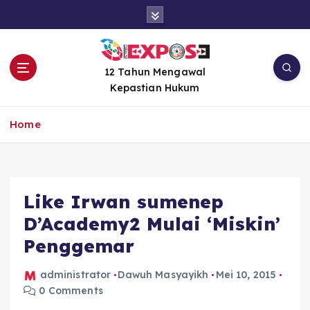
S
k
i
p
t
12 Tahun Mengawal
o
Kepastian Hukum
c
o
Home
n
t
e
n
Like Irwan sumenep
t
D’Academy2 Mulai ‘Miskin’
Penggemar
administrator
Dawuh Masyayikh
Mei 10, 2015
0 Comments