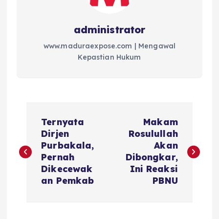
administrator
www.maduraexpose.com | Mengawal
Kepastian Hukum
N
Ternyata
Makam
a
Dirjen
Rosulullah
Purbakala,
Akan
v
Pernah
Dibongkar,
Dikecewak
Ini Reaksi
i
an Pemkab
PBNU
g