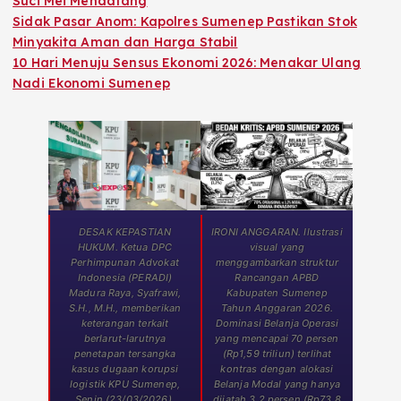
Suci Mei Mendatang
Sidak Pasar Anom: Kapolres Sumenep Pastikan Stok
Minyakita Aman dan Harga Stabil
10 Hari Menuju Sensus Ekonomi 2026: Menakar Ulang
Nadi Ekonomi Sumenep
DESAK KEPASTIAN
IRONI ANGGARAN. Ilustrasi
HUKUM. Ketua DPC
visual yang
Perhimpunan Advokat
menggambarkan struktur
Indonesia (PERADI)
Rancangan APBD
Madura Raya, Syafrawi,
Kabupaten Sumenep
S.H., M.H., memberikan
Tahun Anggaran 2026.
keterangan terkait
Dominasi Belanja Operasi
berlarut-larutnya
yang mencapai 70 persen
penetapan tersangka
(Rp1,59 triliun) terlihat
kasus dugaan korupsi
kontras dengan alokasi
logistik KPU Sumenep,
Belanja Modal yang hanya
Senin (23/03/2026).
dijatah 3,2 persen (Rp73,8