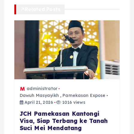
a
Related Posts
s
i
p
o
s
administrator
Dawuh Masyayikh
,
Pamekasan Expose
April 21, 2026
1016 views
JCH Pamekasan Kantongi
Visa, Siap Terbang ke Tanah
Suci Mei Mendatang