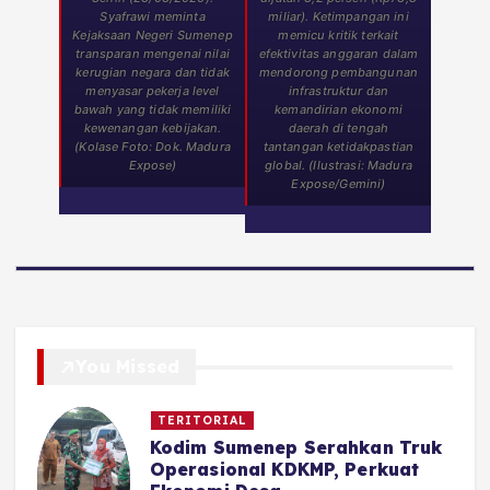
Syafrawi meminta
miliar). Ketimpangan ini
Kejaksaan Negeri Sumenep
memicu kritik terkait
transparan mengenai nilai
efektivitas anggaran dalam
kerugian negara dan tidak
mendorong pembangunan
menyasar pekerja level
infrastruktur dan
bawah yang tidak memiliki
kemandirian ekonomi
kewenangan kebijakan.
daerah di tengah
(Kolase Foto: Dok. Madura
tantangan ketidakpastian
Expose)
global. (Ilustrasi: Madura
Expose/Gemini)
You Missed
TERITORIAL
Kodim Sumenep Serahkan Truk
Operasional KDKMP, Perkuat