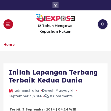
S
k
i
p
t
12 Tahun Mengawal
o
Kepastian Hukum
c
o
Home
n
t
e
n
Inilah Lapangan Terbang
t
Terbaik Kedua Dunia
administrator
Dawuh Masyayikh
September 3, 2014
0 Comments
Terbit: 3 September 2014 | 04:24 WIB