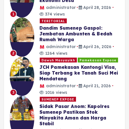
Ekonomi Desa
administrator
April 28, 2026
374 views
1
TERITORIAL
Dandim Sumenep Gaspol:
Jembatan Ambunten & Bedah
Rumah Warga
administrator
April 26, 2026
1264 views
2
Dawuh Masyayikh
Pamekasan Expose
JCH Pamekasan Kantongi Visa,
Siap Terbang ke Tanah Suci Mei
Mendatang
administrator
April 21, 2026
1016 views
3
SUMENEP EXPOSE
Sidak Pasar Anom: Kapolres
Sumenep Pastikan Stok
Minyakita Aman dan Harga
Stabil