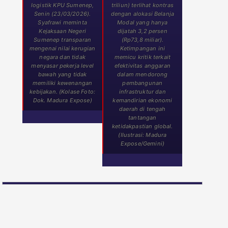
logistik KPU Sumenep,
triliun) terlihat kontras
Senin (23/03/2026).
dengan alokasi Belanja
Syafrawi meminta
Modal yang hanya
Kejaksaan Negeri
dijatah 3,2 persen
Sumenep transparan
(Rp73,8 miliar).
mengenai nilai kerugian
Ketimpangan ini
negara dan tidak
memicu kritik terkait
menyasar pekerja level
efektivitas anggaran
bawah yang tidak
dalam mendorong
memiliki kewenangan
pembangunan
kebijakan. (Kolase Foto:
infrastruktur dan
Dok. Madura Expose)
kemandirian ekonomi
daerah di tengah
tantangan
ketidakpastian global.
(Ilustrasi: Madura
Expose/Gemini)