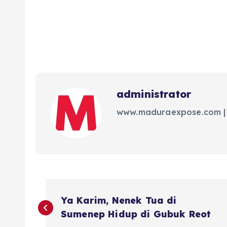
administrator
www.maduraexpose.com |
N
Ya Karim, Nenek Tua di
a
Sumenep Hidup di Gubuk Reot