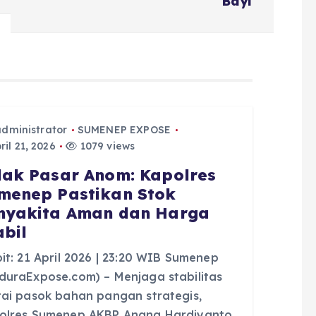
Bayi
administrator
SUMENEP EXPOSE
il 21, 2026
1079 views
dak Pasar Anom: Kapolres
menep Pastikan Stok
nyakita Aman dan Harga
abil
it: 21 April 2026 | 23:20 WIB Sumenep
duraExpose.com) – Menjaga stabilitas
tai pasok bahan pangan strategis,
olres Sumenep AKBP Anang Hardiyanto,