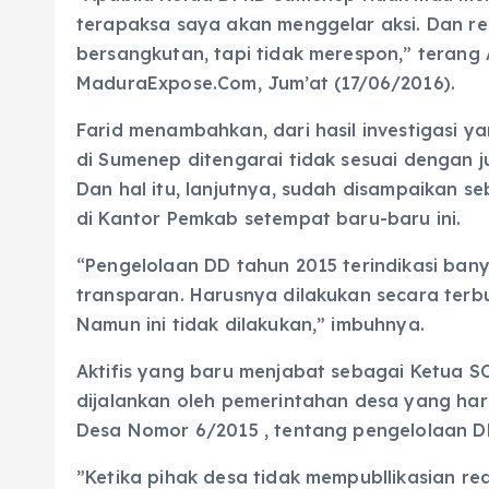
terapaksa saya akan menggelar aksi. Dan r
bersangkutan, tapi tidak merespon,” teran
MaduraExpose.Com, Jum’at (17/06/2016).
Farid menambahkan, dari hasil investigasi 
di Sumenep ditengarai tidak sesuai dengan j
Dan hal itu, lanjutnya, sudah disampaikan s
di Kantor Pemkab setempat baru-baru ini.
“Pengelolaan DD tahun 2015 terindikasi ban
transparan. Harusnya dilakukan secara terbu
Namun ini tidak dilakukan,” imbuhnya.
Aktifis yang baru menjabat sebagai Ketua S
dijalankan oleh pemerintahan desa yang ha
Desa Nomor 6/2015 , tentang pengelolaan DD
”Ketika pihak desa tidak mempubllikasian re