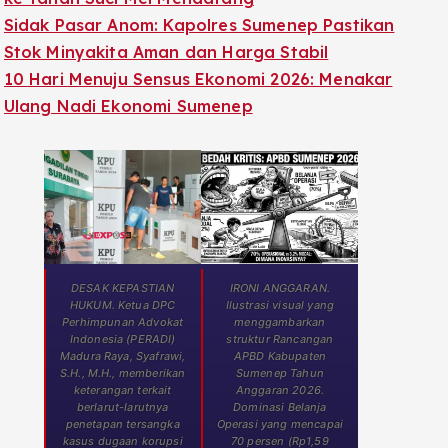
Sidak Pasar Anom: Kapolres Sumenep Pastikan
Stok Minyakita Aman dan Harga Stabil
10 Hari Menuju Sensus Ekonomi 2026: Menakar
Ulang Nadi Ekonomi Sumenep
DESAK KEPASTIAN
IRONI ANGGARAN.
HUKUM. Ketua DPC
Ilustrasi visual yang
Perhimpunan Advokat
menggambarkan
Indonesia (PERADI)
struktur Rancangan
Madura Raya, Syafrawi,
APBD Kabupaten
S.H., M.H., memberikan
Sumenep Tahun
keterangan terkait
Anggaran 2026.
berlarut-larutnya
Dominasi Belanja
penetapan tersangka
Operasi yang mencapai
kasus dugaan korupsi
70 persen (Rp1,59