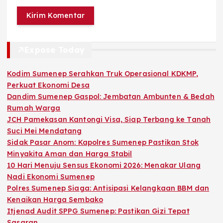
Expose Today
Kodim Sumenep Serahkan Truk Operasional KDKMP,
Perkuat Ekonomi Desa
Dandim Sumenep Gaspol: Jembatan Ambunten & Bedah
Rumah Warga
JCH Pamekasan Kantongi Visa, Siap Terbang ke Tanah
Suci Mei Mendatang
Sidak Pasar Anom: Kapolres Sumenep Pastikan Stok
Minyakita Aman dan Harga Stabil
10 Hari Menuju Sensus Ekonomi 2026: Menakar Ulang
Nadi Ekonomi Sumenep
Polres Sumenep Siaga: Antisipasi Kelangkaan BBM dan
Kenaikan Harga Sembako
Itjenad Audit SPPG Sumenep: Pastikan Gizi Tepat
Sasaran