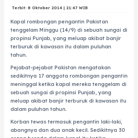
Terbit: 8 Oktober 2014 | 21:47 WIB
Kapal rombongan pengantin Pakistan
tenggelam Minggu (14/9) di sebuah sungai di
propinsi Punjab, yang meluap akibat banjir
terburuk di kawasan itu dalam puluhan
tahun.
Pejabat-pejabat Pakistan mengatakan
sedikitnya 17 anggota rombongan pengantin
meninggal ketika kapal mereka tenggelam di
sebuah sungai di propinsi Punjab, yang
meluap akibat banjir terburuk di kawasan itu
dalam puluhan tahun.
Korban tewas termasuk pengantin laki-laki,
abangnya dan dua anak kecil. Sedikitnya 30