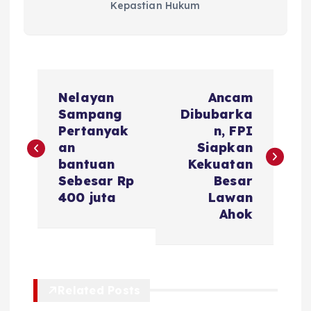
Kepastian Hukum
N
Nelayan
Ancam
a
Sampang
Dibubarka
Pertanyak
n, FPI
v
an
Siapkan
bantuan
Kekuatan
i
Sebesar Rp
Besar
400 juta
Lawan
g
Ahok
a
s
Related Posts