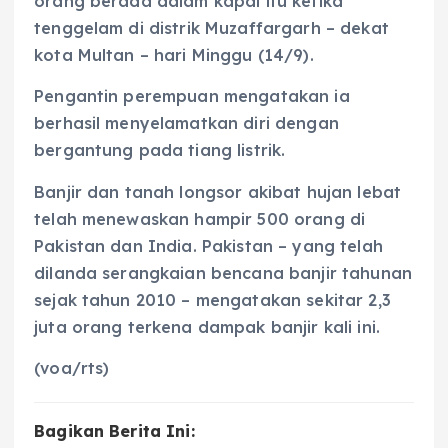
orang berada dalam kapal itu ketika
tenggelam di distrik Muzaffargarh – dekat
kota Multan – hari Minggu (14/9).
Pengantin perempuan mengatakan ia
berhasil menyelamatkan diri dengan
bergantung pada tiang listrik.
Banjir dan tanah longsor akibat hujan lebat
telah menewaskan hampir 500 orang di
Pakistan dan India. Pakistan – yang telah
dilanda serangkaian bencana banjir tahunan
sejak tahun 2010 – mengatakan sekitar 2,3
juta orang terkena dampak banjir kali ini.
(voa/rts)
Bagikan Berita Ini: