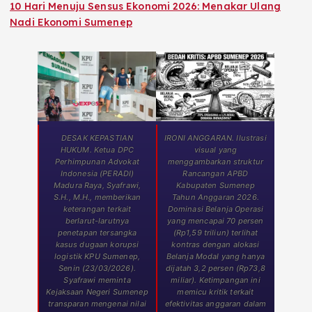
10 Hari Menuju Sensus Ekonomi 2026: Menakar Ulang
Nadi Ekonomi Sumenep
DESAK KEPASTIAN
IRONI ANGGARAN. Ilustrasi
HUKUM. Ketua DPC
visual yang
Perhimpunan Advokat
menggambarkan struktur
Indonesia (PERADI)
Rancangan APBD
Madura Raya, Syafrawi,
Kabupaten Sumenep
S.H., M.H., memberikan
Tahun Anggaran 2026.
keterangan terkait
Dominasi Belanja Operasi
berlarut-larutnya
yang mencapai 70 persen
penetapan tersangka
(Rp1,59 triliun) terlihat
kasus dugaan korupsi
kontras dengan alokasi
logistik KPU Sumenep,
Belanja Modal yang hanya
Senin (23/03/2026).
dijatah 3,2 persen (Rp73,8
Syafrawi meminta
miliar). Ketimpangan ini
Kejaksaan Negeri Sumenep
memicu kritik terkait
transparan mengenai nilai
efektivitas anggaran dalam