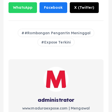
WhatsApp
Facebook
X (Twitter)
#Rombongan Pengantin Meninggal
Expose Terkini
administrator
www.maduraexpose.com | Mengawal