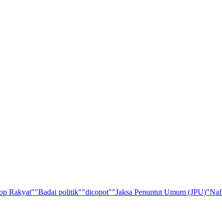
op Rakyat"
"Badai politik"
"dicopot"
"Jaksa Penuntut Umum (JPU)
"Naf