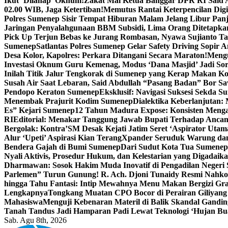
Ikut ‘Dilahap’ Oknum!
Zakat Mal Ketua Banggar DPR RI Said A
02.00 WIB, Jaga Ketertiban!
Memutus Rantai Keterpencilan Dig
Polres Sumenep Sisir Tempat Hiburan Malam Jelang Libur Pan
Jaringan Penyalahgunaan BBM Subsidi, Lima Orang Ditetapka
Pick Up Terjun Bebas ke Jurang Rombasan, Nyawa Sujianto Ta
Sumenep
Satlantas Polres Sumenep Gelar Safety Driving Sopir
Desa Kolor, Kapolres: Perkara Ditangani Secara Maraton!
Mengu
Investasi Oknum Guru Kemenag, Modus ‘Dana Masjid’ Jadi So
Inilah Titik Jalur Tengkorak di Sumenep yang Kerap Makan K
Susah Air Saat Lebaran, Said Abdullah “Pasang Badan” Bor Sa
Pendopo Keraton Sumenep
Eksklusif: Navigasi Suksesi Sekda S
Menembak Prajurit Kodim Sumenep
Dialektika Keberlanjutan:
Es” Kejari Sumenep
12 Tahun Madura Expose: Konsisten Meng
RI
Editorial: Menakar Tanggung Jawab Bupati Terhadap Anca
Bergolak: Kontra’SM Desak Kejati Jatim Seret ‘Aspirator Utam
Alur ‘Upeti’ Aspirasi Kian Terang
Xpander Seruduk Warung dan
Bendera Gajah di Bumi Sumenep
Dari Sudut Kota Tua Sumenep 
Nyali Aktivis, Prosedur Hukum, dan Kelestarian yang Digadaik
Dharmawan: Sosok Hakim Muda Inovatif di Pengadilan Negeri
Parlemen” Turun Gunung! R. Ach. Djoni Tunaidy Resmi Nahk
hingga Tahu Fantasi: Intip Mewahnya Menu Makan Bergizi Gra
Lengkapnya
Tongkang Muatan CPO Bocor di Perairan Giliyang
Mahasiswa
Menguji Kebenaran Materil di Balik Skandal Gandin
Tanah Tandus Jadi Hamparan Padi Lewat Teknologi ‘Hujan Bu
Sab. Agu 8th, 2026