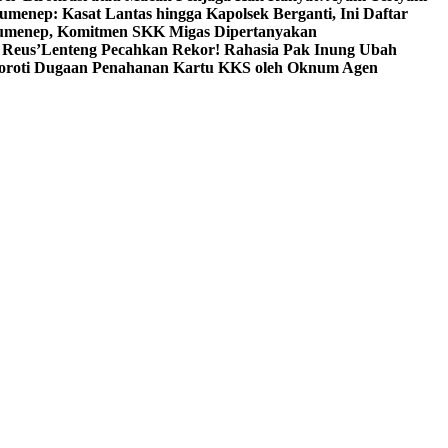
umenep: Kasat Lantas hingga Kapolsek Berganti, Ini Daftar
menep, Komitmen SKK Migas Dipertanyakan
 Reus’
Lenteng Pecahkan Rekor! Rahasia Pak Inung Ubah
Soroti Dugaan Penahanan Kartu KKS oleh Oknum Agen