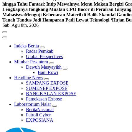
hingga Tahu Fantasi: Intip Mewahnya Menu Makan Bergizi Gra
Lengkapnya
Tongkang Muatan CPO Bocor di Perairan Giliyang
Mahasiswa
Menguji Kebenaran Materil di Balik Skandal Gandin
Tanah Tandus Jadi Hamparan Padi Lewat Teknologi ‘Hujan Bu
Sab. Agu 8th, 2026
Indeks Berita
Radar Pemkab
Global Perspectives
Mimbar Pesantren
Dawuh Masyayikh
Bani Rowi
Headline News
SAMPANG EXPOSE
SUMENEP EXPOSE
BANGKALAN EXPOSE
Pamekasan Expose
Laboratorium Nalar
BeritaNasional
Patroli Cyber
EXPOSIANA