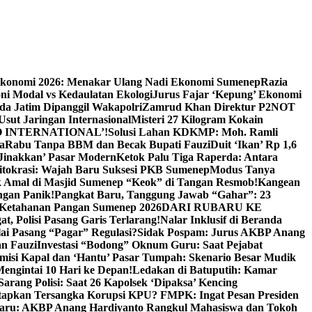
Ekonomi 2026: Menakar Ulang Nadi Ekonomi Sumenep
Razia
ni Modal vs Kedaulatan Ekologi
Jurus Fajar ‘Kepung’ Ekonomi
da Jatim Dipanggil Wakapolri
Zamrud Khan Direktur P2NOT
 Usut Jaringan Internasional
Misteri 27 Kilogram Kokain
 INTERNATIONAL’!
Solusi Lahan KDKMP: Moh. Ramli
a
Rabu Tanpa BBM dan Becak Bupati Fauzi
Duit ‘Ikan’ Rp 1,6
Jinakkan’ Pasar Modern
Ketok Palu Tiga Raperda: Antara
ritokrasi: Wajah Baru Suksesi PKB Sumenep
Modus Tanya
 Amal di Masjid Sumenep “Keok” di Tangan Resmob!
Kangean
ngan Panik!
Pangkat Baru, Tanggung Jawab “Gahar”: 23
Ketahanan Pangan Sumenep 2026
DARI RUBARU KE
, Polisi Pasang Garis Terlarang!
Nalar Inklusif di Beranda
ai Pasang “Pagar” Regulasi?
Sidak Pospam: Jurus AKBP Anang
n Fauzi
Investasi “Bodong” Oknum Guru: Saat Pejabat
misi Kapal dan ‘Hantu’ Pasar Tumpah: Skenario Besar Mudik
engintai 10 Hari ke Depan!
Ledakan di Batuputih: Kamar
arang Polisi: Saat 26 Kapolsek ‘Dipaksa’ Kencing
tapkan Tersangka Korupsi KPU? FMPK: Ingat Pesan Presiden
Baru: AKBP Anang Hardiyanto Rangkul Mahasiswa dan Tokoh