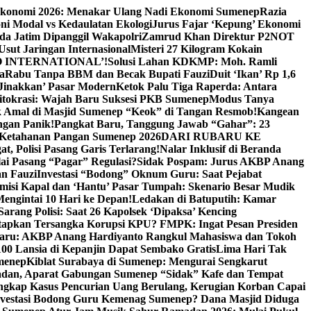
Ekonomi 2026: Menakar Ulang Nadi Ekonomi Sumenep
Razia
ni Modal vs Kedaulatan Ekologi
Jurus Fajar ‘Kepung’ Ekonomi
da Jatim Dipanggil Wakapolri
Zamrud Khan Direktur P2NOT
 Usut Jaringan Internasional
Misteri 27 Kilogram Kokain
 INTERNATIONAL’!
Solusi Lahan KDKMP: Moh. Ramli
a
Rabu Tanpa BBM dan Becak Bupati Fauzi
Duit ‘Ikan’ Rp 1,6
Jinakkan’ Pasar Modern
Ketok Palu Tiga Raperda: Antara
ritokrasi: Wajah Baru Suksesi PKB Sumenep
Modus Tanya
 Amal di Masjid Sumenep “Keok” di Tangan Resmob!
Kangean
ngan Panik!
Pangkat Baru, Tanggung Jawab “Gahar”: 23
Ketahanan Pangan Sumenep 2026
DARI RUBARU KE
, Polisi Pasang Garis Terlarang!
Nalar Inklusif di Beranda
ai Pasang “Pagar” Regulasi?
Sidak Pospam: Jurus AKBP Anang
n Fauzi
Investasi “Bodong” Oknum Guru: Saat Pejabat
misi Kapal dan ‘Hantu’ Pasar Tumpah: Skenario Besar Mudik
engintai 10 Hari ke Depan!
Ledakan di Batuputih: Kamar
arang Polisi: Saat 26 Kapolsek ‘Dipaksa’ Kencing
tapkan Tersangka Korupsi KPU? FMPK: Ingat Pesan Presiden
Baru: AKBP Anang Hardiyanto Rangkul Mahasiswa dan Tokoh
00 Lansia di Kepanjin Dapat Sembako Gratis
Lima Hari Tak
menep
Kiblat Surabaya di Sumenep: Mengurai Sengkarut
dan, Aparat Gabungan Sumenep “Sidak” Kafe dan Tempat
ngkap Kasus Pencurian Uang Berulang, Kerugian Korban Capai
nvestasi Bodong Guru Kemenag Sumenep? Dana Masjid Diduga