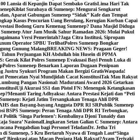
00 Lansia di Kepanjin Dapat Sembako Gratis
Lima Hari Tak
menep
Kiblat Surabaya di Sumenep: Mengurai Sengkarut
dan, Aparat Gabungan Sumenep “Sidak” Kafe dan Tempat
ngkap Kasus Pencurian Uang Berulang, Kerugian Korban Capai
nvestasi Bodong Guru Kemenag Sumenep? Dana Masjid Diduga
i Sumenep Atur Jam Musik Sahur Ramadan 2026: Mulai Pukul
Bagaimana Versi Pemerintah?
Jaga Citra Institusi, Sipropam
knum Operator SPBU Terlibat
Polres Sumenep Bongkar
gung Gunung Malang
BREAKING NEWS: Pragaan Geger!
3 Tahun Perjuangan KH Abdullah bin Husein di PPMA
erak Kilat Polres Sumenep Evakuasi Bayi Penuh Luka di
ep
Polres Sumenep Benarkan Laporan Dugaan Penipuan
ng Justru Syukuri Program Makan Bergizi Gratis
Waspada!
ut Pemecatan Nyai Mundjidah Cacat Konstitusi
Tak Mau Rakyat
Lumbung Pangan Nasional: Maduratani Award 2026 Getarkan
nstitusi
Uji Akurasi SS1 dan Pistol FN: Menengok Ketangkasan
nep?
Menanti Taring Adhyaksa: Antara Prestasi Kejati dan “Peti
Sumenep: Kejati Jatim Tersangkakan Tenaga Ahli DPR
 AHS dan Bayang-bayang Anggota DPR RI SR
Publik Sumenep
psi BSPS Sumenep: Peran Tenaga Ahli DPR RI Terbongkar,
 Politik ‘Singa Parlemen’: Kembalinya Djoni Tunaidy dan
aja Suara’ Nasional
Lingkaran Setan Galian C Sumenep: Antara
ncana Pengabdian bagi Personel Teladan
Dr. Jetha Tri
 di Sumenep, 5 Kru Bertaruh Nyawa di Tengah Laut
“Singa
pel’ Birokrasi atau Macan Penjaga Hak Rakyat?
Ayam Teriyaki