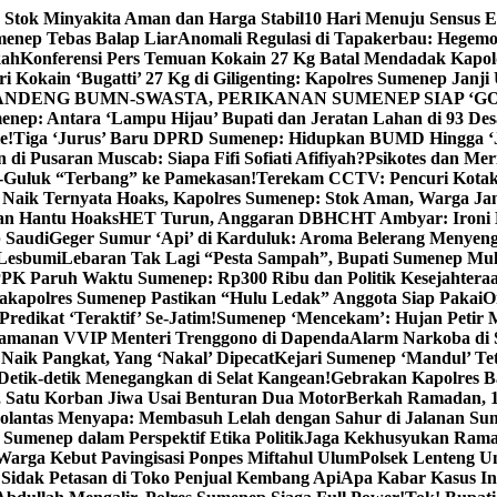
 Stok Minyakita Aman dan Harga Stabil
10 Hari Menuju Sensus 
menep Tebas Balap Liar
Anomali Regulasi di Tapakerbau: Hegemo
kah
Konferensi Pers Temuan Kokain 27 Kg Batal Mendadak Kapol
ri Kokain ‘Bugatti’ 27 Kg di Giligenting: Kapolres Sumenep Janji
ANDENG BUMN-SWASTA, PERIKANAN SUMENEP SIAP ‘GO
ep: Antara ‘Lampu Hijau’ Bupati dan Jeratan Lahan di 93 Des
e!
Tiga ‘Jurus’ Baru DPRD Sumenep: Hidupkan BUMD Hingga ‘
di Pusaran Muscab: Siapa Fifi Sofiati Afifiyah?
Psikotes dan Me
-Guluk “Terbang” ke Pamekasan!
Terekam CCTV: Pencuri Kotak
Naik Ternyata Hoaks, Kapolres Sumenep: Stok Aman, Warga Ja
an Hantu Hoaks
HET Turun, Anggaran DBHCHT Ambyar: Ironi 
 Saudi
Geger Sumur ‘Api’ di Karduluk: Aroma Belerang Menyengat
 Lesbumi
Lebaran Tak Lagi “Pesta Sampah”, Bupati Sumenep Mul
K Paruh Waktu Sumenep: Rp300 Ribu dan Politik Kesejahteraa
apolres Sumenep Pastikan “Hulu Ledak” Anggota Siap Pakai
O
Predikat ‘Teraktif’ Se-Jatim!
Sumenep ‘Mencekam’: Hujan Petir M
ngamanan VVIP Menteri Trenggono di Dapenda
Alarm Narkoba di S
 Naik Pangkat, Yang ‘Nakal’ Dipecat
Kejari Sumenep ‘Mandul’ Te
Detik-detik Menegangkan di Selat Kangean!
Gebrakan Kapolres 
, Satu Korban Jiwa Usai Benturan Dua Motor
Berkah Ramadan, 1
olantas Menyapa: Membasuh Lelah dengan Sahur di Jalanan Su
umenep dalam Perspektif Etika Politik
Jaga Kekhusyukan Rama
arga Kebut Pavingisasi Ponpes Miftahul Ulum
Polsek Lenteng U
Sidak Petasan di Toko Penjual Kembang Api
Apa Kabar Kasus I