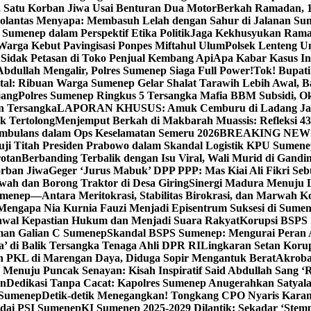
, Satu Korban Jiwa Usai Benturan Dua Motor
Berkah Ramadan, 1
olantas Menyapa: Membasuh Lelah dengan Sahur di Jalanan Su
umenep dalam Perspektif Etika Politik
Jaga Kekhusyukan Rama
arga Kebut Pavingisasi Ponpes Miftahul Ulum
Polsek Lenteng U
Sidak Petasan di Toko Penjual Kembang Api
Apa Kabar Kasus I
bdullah Mengalir, Polres Sumenep Siaga Full Power!
Tok! Bupat
ital: Ribuan Warga Sumenep Gelar Shalat Tarawih Lebih Awal, 
jang
Polres Sumenep Ringkus 5 Tersangka Mafia BBM Subsidi, O
n Tersangka
LAPORAN KHUSUS: Amuk Cemburu di Ladang Ja
k Tertolong
Menjemput Berkah di Makbarah Muassis: Refleksi 4
 Ambulans dalam Ops Keselamatan Semeru 2026
BREAKING NEWS: G
ji Titah Presiden Prabowo dalam Skandal Logistik KPU Sumen
rotan
Berbanding Terbalik dengan Isu Viral, Wali Murid di Gandi
orban Jiwa
Geger ‘Jurus Mabuk’ DPP PPP: Mas Kiai Ali Fikri Seb
wah dan Borong Traktor di Desa Giring
Sinergi Madura Menuju 
umenep—Antara Meritokrasi, Stabilitas Birokrasi, dan Marwah Ko
 Mengapa Nia Kurnia Fauzi Menjadi Episentrum Suksesi di Sume
awal Kepastian Hukum dan Menjadi Suara Rakyat
Korupsi BSPS 
man Galian C Sumenep
Skandal BSPS Sumenep: Mengurai Peran
a’ di Balik Tersangka Tenaga Ahli DPR RI
Lingkaran Setan Koru
 PKL di Marengan Daya, Diduga Sopir Mengantuk Berat
Akrobat
Menuju Puncak Senayan: Kisah Inspiratif Said Abdullah Sang ‘R
an
Dedikasi Tanpa Cacat: Kapolres Sumenep Anugerahkan Satyala
 Sumenep
Detik-detik Menegangkan! Tongkang CPO Nyaris Karam
odai PSI Sumenep
KI Sumenep 2025-2029 Dilantik: Sekadar ‘Stem