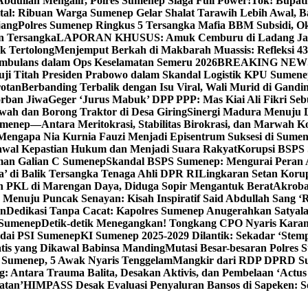
bdullah Mengalir, Polres Sumenep Siaga Full Power!
Tok! Bupat
ital: Ribuan Warga Sumenep Gelar Shalat Tarawih Lebih Awal, 
jang
Polres Sumenep Ringkus 5 Tersangka Mafia BBM Subsidi, O
n Tersangka
LAPORAN KHUSUS: Amuk Cemburu di Ladang Ja
k Tertolong
Menjemput Berkah di Makbarah Muassis: Refleksi 4
 Ambulans dalam Ops Keselamatan Semeru 2026
BREAKING NEWS: G
ji Titah Presiden Prabowo dalam Skandal Logistik KPU Sumen
rotan
Berbanding Terbalik dengan Isu Viral, Wali Murid di Gandi
orban Jiwa
Geger ‘Jurus Mabuk’ DPP PPP: Mas Kiai Ali Fikri Seb
wah dan Borong Traktor di Desa Giring
Sinergi Madura Menuju 
umenep—Antara Meritokrasi, Stabilitas Birokrasi, dan Marwah Ko
 Mengapa Nia Kurnia Fauzi Menjadi Episentrum Suksesi di Sume
awal Kepastian Hukum dan Menjadi Suara Rakyat
Korupsi BSPS 
man Galian C Sumenep
Skandal BSPS Sumenep: Mengurai Peran
a’ di Balik Tersangka Tenaga Ahli DPR RI
Lingkaran Setan Koru
 PKL di Marengan Daya, Diduga Sopir Mengantuk Berat
Akrobat
Menuju Puncak Senayan: Kisah Inspiratif Said Abdullah Sang ‘R
an
Dedikasi Tanpa Cacat: Kapolres Sumenep Anugerahkan Satyala
 Sumenep
Detik-detik Menegangkan! Tongkang CPO Nyaris Karam
odai PSI Sumenep
KI Sumenep 2025-2029 Dilantik: Sekadar ‘Stem
tis yang Dikawal Babinsa Manding
Mutasi Besar-besaran Polres S
 Sumenep, 5 Awak Nyaris Tenggelam
Mangkir dari RDP DPRD Su
g: Antara Trauma Balita, Desakan Aktivis, dan Pembelaan ‘Actus
atan’
HIMPASS Desak Evaluasi Penyaluran Bansos di Sapeken: 