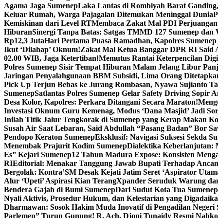
Agama Jaga Sumenep
Laka Lantas di Rombiyah Barat Ganding
Keluar Rumah, Warga Pajagalan Ditemukan Meninggal Dunia
P
Kemiskinan dari Level RT
Membaca Zakat Mal PDI Perjuangan S
Hiburan
Sinergi Tanpa Batas: Satgas TMMD 127 Sumenep dan W
Rp12,3 Juta
Hari Pertama Puasa Ramadhan, Kapolres Sumenep 
Ikut ‘Dilahap’ Oknum!
Zakat Mal Ketua Banggar DPR RI Said A
02.00 WIB, Jaga Ketertiban!
Memutus Rantai Keterpencilan Dig
Polres Sumenep Sisir Tempat Hiburan Malam Jelang Libur Pan
Jaringan Penyalahgunaan BBM Subsidi, Lima Orang Ditetapka
Pick Up Terjun Bebas ke Jurang Rombasan, Nyawa Sujianto Ta
Sumenep
Satlantas Polres Sumenep Gelar Safety Driving Sopir
Desa Kolor, Kapolres: Perkara Ditangani Secara Maraton!
Mengu
Investasi Oknum Guru Kemenag, Modus ‘Dana Masjid’ Jadi So
Inilah Titik Jalur Tengkorak di Sumenep yang Kerap Makan K
Susah Air Saat Lebaran, Said Abdullah “Pasang Badan” Bor Sa
Pendopo Keraton Sumenep
Eksklusif: Navigasi Suksesi Sekda S
Menembak Prajurit Kodim Sumenep
Dialektika Keberlanjutan:
Es” Kejari Sumenep
12 Tahun Madura Expose: Konsisten Meng
RI
Editorial: Menakar Tanggung Jawab Bupati Terhadap Anca
Bergolak: Kontra’SM Desak Kejati Jatim Seret ‘Aspirator Utam
Alur ‘Upeti’ Aspirasi Kian Terang
Xpander Seruduk Warung dan
Bendera Gajah di Bumi Sumenep
Dari Sudut Kota Tua Sumenep 
Nyali Aktivis, Prosedur Hukum, dan Kelestarian yang Digadaik
Dharmawan: Sosok Hakim Muda Inovatif di Pengadilan Negeri
Parlemen” Turun Gunung! R. Ach. Djoni Tunaidy Resmi Nahk