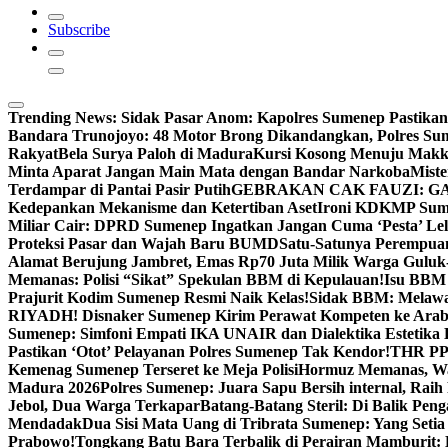
Subscribe
Trending News:
Sidak Pasar Anom: Kapolres Sumenep Pastikan
Bandara Trunojoyo: 48 Motor Brong Dikandangkan, Polres Su
Rakyat
Bela Surya Paloh di Madura
Kursi Kosong Menuju Mak
Minta Aparat Jangan Main Mata dengan Bandar Narkoba
Miste
Terdampar di Pantai Pasir Putih
GEBRAKAN CAK FAUZI: G
Kedepankan Mekanisme dan Ketertiban Aset
Ironi KDKMP Sumen
Miliar Cair: DPRD Sumenep Ingatkan Jangan Cuma ‘Pesta’ Lel
Proteksi Pasar dan Wajah Baru BUMD
Satu-Satunya Perempuan 
Alamat Berujung Jambret, Emas Rp70 Juta Milik Warga Guluk
Memanas: Polisi “Sikat” Spekulan BBM di Kepulauan!
Isu BBM 
Prajurit Kodim Sumenep Resmi Naik Kelas!
Sidak BBM: Melaw
RIYADH! Disnaker Sumenep Kirim Perawat Kompeten ke Arab
Sumenep: Simfoni Empati IKA UNAIR dan Dialektika Estetika
Pastikan ‘Otot’ Pelayanan Polres Sumenep Tak Kendor!
THR PPP
Kemenag Sumenep Terseret ke Meja Polisi
Hormuz Memanas, Wak
Madura 2026
Polres Sumenep: Juara Sapu Bersih internal, Raih 
Jebol, Dua Warga Terkapar
Batang-Batang Steril: Di Balik Pe
Mendadak
Dua Sisi Mata Uang di Tribrata Sumenep: Yang Setia
Prabowo!
Tongkang Batu Bara Terbalik di Perairan Mamburit: 