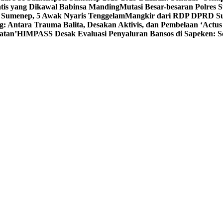
tis yang Dikawal Babinsa Manding
Mutasi Besar-besaran Polres S
 Sumenep, 5 Awak Nyaris Tenggelam
Mangkir dari RDP DPRD Su
g: Antara Trauma Balita, Desakan Aktivis, dan Pembelaan ‘Actus
atan’
HIMPASS Desak Evaluasi Penyaluran Bansos di Sapeken: 