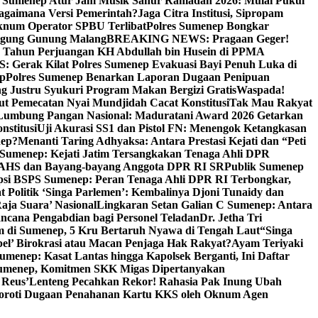
i Sumenep Atur Jam Musik Sahur Ramadan 2026: Mulai Pukul
Bagaimana Versi Pemerintah?
Jaga Citra Institusi, Sipropam
knum Operator SPBU Terlibat
Polres Sumenep Bongkar
gung Gunung Malang
BREAKING NEWS: Pragaan Geger!
3 Tahun Perjuangan KH Abdullah bin Husein di PPMA
erak Kilat Polres Sumenep Evakuasi Bayi Penuh Luka di
ep
Polres Sumenep Benarkan Laporan Dugaan Penipuan
ng Justru Syukuri Program Makan Bergizi Gratis
Waspada!
ut Pemecatan Nyai Mundjidah Cacat Konstitusi
Tak Mau Rakyat
Lumbung Pangan Nasional: Maduratani Award 2026 Getarkan
nstitusi
Uji Akurasi SS1 dan Pistol FN: Menengok Ketangkasan
nep?
Menanti Taring Adhyaksa: Antara Prestasi Kejati dan “Peti
Sumenep: Kejati Jatim Tersangkakan Tenaga Ahli DPR
 AHS dan Bayang-bayang Anggota DPR RI SR
Publik Sumenep
psi BSPS Sumenep: Peran Tenaga Ahli DPR RI Terbongkar,
 Politik ‘Singa Parlemen’: Kembalinya Djoni Tunaidy dan
aja Suara’ Nasional
Lingkaran Setan Galian C Sumenep: Antara
ncana Pengabdian bagi Personel Teladan
Dr. Jetha Tri
 di Sumenep, 5 Kru Bertaruh Nyawa di Tengah Laut
“Singa
pel’ Birokrasi atau Macan Penjaga Hak Rakyat?
Ayam Teriyaki
umenep: Kasat Lantas hingga Kapolsek Berganti, Ini Daftar
menep, Komitmen SKK Migas Dipertanyakan
 Reus’
Lenteng Pecahkan Rekor! Rahasia Pak Inung Ubah
Soroti Dugaan Penahanan Kartu KKS oleh Oknum Agen