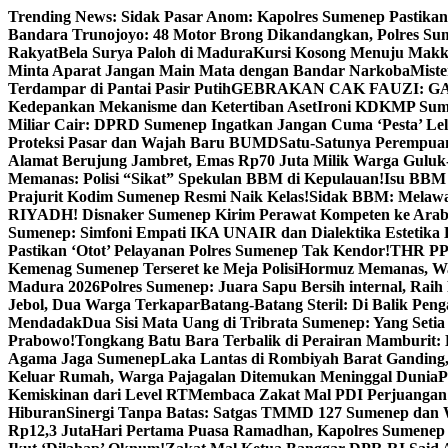
Skip
Trending News:
Sidak Pasar Anom: Kapolres Sumenep Pastikan
to
Bandara Trunojoyo: 48 Motor Brong Dikandangkan, Polres Su
content
Rakyat
Bela Surya Paloh di Madura
Kursi Kosong Menuju Mak
Minta Aparat Jangan Main Mata dengan Bandar Narkoba
Miste
Terdampar di Pantai Pasir Putih
GEBRAKAN CAK FAUZI: G
Kedepankan Mekanisme dan Ketertiban Aset
Ironi KDKMP Sumen
Miliar Cair: DPRD Sumenep Ingatkan Jangan Cuma ‘Pesta’ Lel
Proteksi Pasar dan Wajah Baru BUMD
Satu-Satunya Perempuan 
Alamat Berujung Jambret, Emas Rp70 Juta Milik Warga Guluk
Memanas: Polisi “Sikat” Spekulan BBM di Kepulauan!
Isu BBM 
Prajurit Kodim Sumenep Resmi Naik Kelas!
Sidak BBM: Melaw
RIYADH! Disnaker Sumenep Kirim Perawat Kompeten ke Arab
Sumenep: Simfoni Empati IKA UNAIR dan Dialektika Estetika
Pastikan ‘Otot’ Pelayanan Polres Sumenep Tak Kendor!
THR PPP
Kemenag Sumenep Terseret ke Meja Polisi
Hormuz Memanas, Wak
Madura 2026
Polres Sumenep: Juara Sapu Bersih internal, Raih 
Jebol, Dua Warga Terkapar
Batang-Batang Steril: Di Balik Pe
Mendadak
Dua Sisi Mata Uang di Tribrata Sumenep: Yang Setia
Prabowo!
Tongkang Batu Bara Terbalik di Perairan Mamburit: 
Agama Jaga Sumenep
Laka Lantas di Rombiyah Barat Ganding
Keluar Rumah, Warga Pajagalan Ditemukan Meninggal Dunia
P
Kemiskinan dari Level RT
Membaca Zakat Mal PDI Perjuangan S
Hiburan
Sinergi Tanpa Batas: Satgas TMMD 127 Sumenep dan W
Rp12,3 Juta
Hari Pertama Puasa Ramadhan, Kapolres Sumenep 