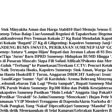
 Stok Minyakita Aman dan Harga Stabil
10 Hari Menuju Sensus 
menep Tebas Balap Liar
Anomali Regulasi di Tapakerbau: Hegemo
kah
Konferensi Pers Temuan Kokain 27 Kg Batal Mendadak Kapol
ri Kokain ‘Bugatti’ 27 Kg di Giligenting: Kapolres Sumenep Janji
ANDENG BUMN-SWASTA, PERIKANAN SUMENEP SIAP ‘GO
ep: Antara ‘Lampu Hijau’ Bupati dan Jeratan Lahan di 93 Des
e!
Tiga ‘Jurus’ Baru DPRD Sumenep: Hidupkan BUMD Hingga ‘
di Pusaran Muscab: Siapa Fifi Sofiati Afifiyah?
Psikotes dan Me
-Guluk “Terbang” ke Pamekasan!
Terekam CCTV: Pencuri Kotak
Naik Ternyata Hoaks, Kapolres Sumenep: Stok Aman, Warga Ja
an Hantu Hoaks
HET Turun, Anggaran DBHCHT Ambyar: Ironi 
 Saudi
Geger Sumur ‘Api’ di Karduluk: Aroma Belerang Menyengat
 Lesbumi
Lebaran Tak Lagi “Pesta Sampah”, Bupati Sumenep Mul
K Paruh Waktu Sumenep: Rp300 Ribu dan Politik Kesejahteraa
apolres Sumenep Pastikan “Hulu Ledak” Anggota Siap Pakai
O
Predikat ‘Teraktif’ Se-Jatim!
Sumenep ‘Mencekam’: Hujan Petir M
ngamanan VVIP Menteri Trenggono di Dapenda
Alarm Narkoba di S
 Naik Pangkat, Yang ‘Nakal’ Dipecat
Kejari Sumenep ‘Mandul’ Te
Detik-detik Menegangkan di Selat Kangean!
Gebrakan Kapolres 