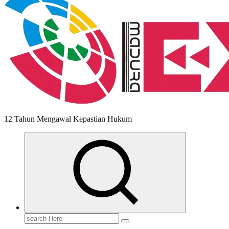
12 Tahun Mengawal Kepastian Hukum
Search
for: