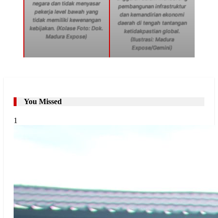
negara dan tidak menyasar
pembangunan infrastruktur
pekerja level bawah yang
dan kemandirian ekonomi
tidak memiliki kewenangan
daerah di tengah tantangan
kebijakan. (Kolase Foto: Dok.
ketidakpastian global.
Madura Expose)
(Ilustrasi: Madura
Expose/Gemini)
You Missed
1