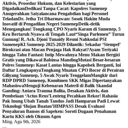
Aktivis, Prosedur Hukum, dan Kelestarian yang
Digadaikan
Dedikasi Tanpa Cacat: Kapolres Sumenep
Anugerahkan Satyalancana Pengabdian bagi Personel
Teladan
Dr. Jetha Tri Dharmawan: Sosok Hakim Muda
Inovatif di Pengadilan Negeri Sumenep
Detik-detik
Menegangkan! Tongkang CPO Nyaris Karam di Sumenep, 5
Kru Bertaruh Nyawa di Tengah Laut
“Singa Parlemen” Turun
Gunung! R. Ach. Djoni Tunaidy Resmi Nahkodai PSI
Sumenep
KI Sumenep 2025-2029 Dilantik: Sekadar ‘Stempel’
Birokrasi atau Macan Penjaga Hak Rakyat?
Ayam Teriyaki
hingga Tahu Fantasi: Intip Mewahnya Menu Makan Bergizi
Gratis yang Dikawal Babinsa Manding
Mutasi Besar-besaran
Polres Sumenep: Kasat Lantas hingga Kapolsek Berganti, Ini
Daftar Lengkapnya
Tongkang Muatan CPO Bocor di Perairan
Giliyang Sumenep, 5 Awak Nyaris Tenggelam
Mangkir dari
RDP DPRD Sumenep, Komitmen SKK Migas Dipertanyakan
Mahasiswa
Menguji Kebenaran Materil di Balik Skandal
Ganding: Antara Trauma Balita, Desakan Aktivis, dan
Pembelaan ‘Actus Reus’
Lenteng Pecahkan Rekor! Rahasia
Pak Inung Ubah Tanah Tandus Jadi Hamparan Padi Lewat
Teknologi ‘Hujan Buatan’
HIMPASS Desak Evaluasi
Penyaluran Bansos di Sapeken: Soroti Dugaan Penahanan
Kartu KKS oleh Oknum Agen
Ming. Agu 9th, 2026