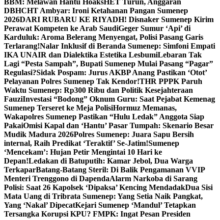
BBM: Melawan Hantu Hoaks
HET Turun, Anggaran
DBHCHT Ambyar: Ironi Ketahanan Pangan Sumenep
2026
DARI RUBARU KE RIYADH! Disnaker Sumenep Kirim
Perawat Kompeten ke Arab Saudi
Geger Sumur ‘Api’ di
Karduluk: Aroma Belerang Menyengat, Polisi Pasang Garis
Terlarang!
Nalar Inklusif di Beranda Sumenep: Simfoni Empati
IKA UNAIR dan Dialektika Estetika Lesbumi
Lebaran Tak
Lagi “Pesta Sampah”, Bupati Sumenep Mulai Pasang “Pagar”
Regulasi?
Sidak Pospam: Jurus AKBP Anang Pastikan ‘Otot’
Pelayanan Polres Sumenep Tak Kendor!
THR PPPK Paruh
Waktu Sumenep: Rp300 Ribu dan Politik Kesejahteraan
Fauzi
Investasi “Bodong” Oknum Guru: Saat Pejabat Kemenag
Sumenep Terseret ke Meja Polisi
Hormuz Memanas,
Wakapolres Sumenep Pastikan “Hulu Ledak” Anggota Siap
Pakai
Omisi Kapal dan ‘Hantu’ Pasar Tumpah: Skenario Besar
Mudik Madura 2026
Polres Sumenep: Juara Sapu Bersih
internal, Raih Predikat ‘Teraktif’ Se-Jatim!
Sumenep
‘Mencekam’: Hujan Petir Mengintai 10 Hari ke
Depan!
Ledakan di Batuputih: Kamar Jebol, Dua Warga
Terkapar
Batang-Batang Steril: Di Balik Pengamanan VVIP
Menteri Trenggono di Dapenda
Alarm Narkoba di Sarang
Polisi: Saat 26 Kapolsek ‘Dipaksa’ Kencing Mendadak
Dua Sisi
Mata Uang di Tribrata Sumenep: Yang Setia Naik Pangkat,
Yang ‘Nakal’ Dipecat
Kejari Sumenep ‘Mandul’ Tetapkan
Tersangka Korupsi KPU? FMPK: Ingat Pesan Presiden