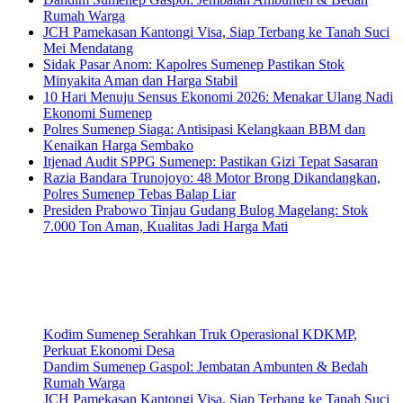
Rumah Warga
JCH Pamekasan Kantongi Visa, Siap Terbang ke Tanah Suci
Mei Mendatang
Sidak Pasar Anom: Kapolres Sumenep Pastikan Stok
Minyakita Aman dan Harga Stabil
10 Hari Menuju Sensus Ekonomi 2026: Menakar Ulang Nadi
Ekonomi Sumenep
Polres Sumenep Siaga: Antisipasi Kelangkaan BBM dan
Kenaikan Harga Sembako
Itjenad Audit SPPG Sumenep: Pastikan Gizi Tepat Sasaran
Razia Bandara Trunojoyo: 48 Motor Brong Dikandangkan,
Polres Sumenep Tebas Balap Liar
Presiden Prabowo Tinjau Gudang Bulog Magelang: Stok
7.000 Ton Aman, Kualitas Jadi Harga Mati
Kodim Sumenep Serahkan Truk Operasional KDKMP,
Perkuat Ekonomi Desa
Dandim Sumenep Gaspol: Jembatan Ambunten & Bedah
Rumah Warga
JCH Pamekasan Kantongi Visa, Siap Terbang ke Tanah Suci