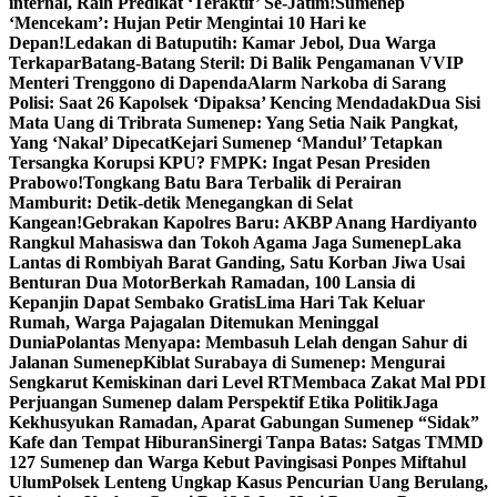
internal, Raih Predikat ‘Teraktif’ Se-Jatim!
Sumenep
‘Mencekam’: Hujan Petir Mengintai 10 Hari ke
Depan!
Ledakan di Batuputih: Kamar Jebol, Dua Warga
Terkapar
Batang-Batang Steril: Di Balik Pengamanan VVIP
Menteri Trenggono di Dapenda
Alarm Narkoba di Sarang
Polisi: Saat 26 Kapolsek ‘Dipaksa’ Kencing Mendadak
Dua Sisi
Mata Uang di Tribrata Sumenep: Yang Setia Naik Pangkat,
Yang ‘Nakal’ Dipecat
Kejari Sumenep ‘Mandul’ Tetapkan
Tersangka Korupsi KPU? FMPK: Ingat Pesan Presiden
Prabowo!
Tongkang Batu Bara Terbalik di Perairan
Mamburit: Detik-detik Menegangkan di Selat
Kangean!
Gebrakan Kapolres Baru: AKBP Anang Hardiyanto
Rangkul Mahasiswa dan Tokoh Agama Jaga Sumenep
Laka
Lantas di Rombiyah Barat Ganding, Satu Korban Jiwa Usai
Benturan Dua Motor
Berkah Ramadan, 100 Lansia di
Kepanjin Dapat Sembako Gratis
Lima Hari Tak Keluar
Rumah, Warga Pajagalan Ditemukan Meninggal
Dunia
Polantas Menyapa: Membasuh Lelah dengan Sahur di
Jalanan Sumenep
Kiblat Surabaya di Sumenep: Mengurai
Sengkarut Kemiskinan dari Level RT
Membaca Zakat Mal PDI
Perjuangan Sumenep dalam Perspektif Etika Politik
Jaga
Kekhusyukan Ramadan, Aparat Gabungan Sumenep “Sidak”
Kafe dan Tempat Hiburan
Sinergi Tanpa Batas: Satgas TMMD
127 Sumenep dan Warga Kebut Pavingisasi Ponpes Miftahul
Ulum
Polsek Lenteng Ungkap Kasus Pencurian Uang Berulang,