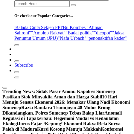
Search
for:
Or check our Popular Categories...
'Balada Cinta Sekjen FPI
'Bu Kombes'
"Ahmad
Sahroni"
"Amplop Rakyat"
"Badai politik"
"dicopot"
"Jaksa
Penuntut Umum (JPU)
"Nafa Urbach"
"penonaktifan kader"
Subscribe
Trending News:
Sidak Pasar Anom: Kapolres Sumenep
Pastikan Stok Minyakita Aman dan Harga Stabil
10 Hari
Menuju Sensus Ekonomi 2026: Menakar Ulang Nadi Ekonomi
Sumenep
Razia Bandara Trunojoyo: 48 Motor Brong
Dikandangkan, Polres Sumenep Tebas Balap Liar
Anomali
Regulasi di Tapakerbau: Hegemoni Modal vs Kedaulatan
Ekologi
Jurus Fajar ‘Kepung’ Ekonomi Rakyat
Bela Surya
Paloh di Madura
Kursi Kosong Menuju Makkah
Konferensi