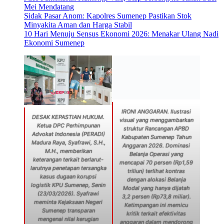
Mei Mendatang
Sidak Pasar Anom: Kapolres Sumenep Pastikan Stok
Minyakita Aman dan Harga Stabil
10 Hari Menuju Sensus Ekonomi 2026: Menakar Ulang Nadi
Ekonomi Sumenep
IRONI ANGGARAN. Ilustrasi
DESAK KEPASTIAN HUKUM.
visual yang menggambarkan
Ketua DPC Perhimpunan
struktur Rancangan APBD
Advokat Indonesia (PERADI)
Kabupaten Sumenep Tahun
Madura Raya, Syafrawi, S.H.,
Anggaran 2026. Dominasi
M.H., memberikan
Belanja Operasi yang
keterangan terkait berlarut-
mencapai 70 persen (Rp1,59
larutnya penetapan tersangka
triliun) terlihat kontras
kasus dugaan korupsi
dengan alokasi Belanja
logistik KPU Sumenep, Senin
Modal yang hanya dijatah
(23/03/2026). Syafrawi
3,2 persen (Rp73,8 miliar).
meminta Kejaksaan Negeri
Ketimpangan ini memicu
Sumenep transparan
kritik terkait efektivitas
mengenai nilai kerugian
anggaran dalam mendorong