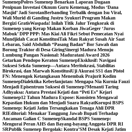
Sumenep
Polres Sumenep Benarkan Laporan Dugaan
Penipuan Investasi Oknum Guru Kemenag, Modus ‘Dana
Masjid’ Jadi Sorotan
Berbanding Terbalik dengan Isu Viral,
Wali Murid di Ganding Justru Syukuri Program Makan
Bergizi Gratis
Waspada! Inilah Titik Jalur Tengkorak di
Sumenep yang Kerap Makan Korban Jiwa
Geger ‘Jurus
Mabuk’ DPP PPP: Mas Kiai Ali Fikri Sebut Pemecatan Nyai
Mundjidah Cacat Konstitusi
Tak Mau Rakyat Susah Air Saat
Lebaran, Said Abdullah “Pasang Badan” Bor Sawah dan
Borong Traktor di Desa Giring
Sinergi Madura Menuju
Lumbung Pangan Nasional: Maduratani Award 2026
Getarkan Pendopo Keraton Sumenep
Eksklusif: Navigasi
Suksesi Sekda Sumenep—Antara Meritokrasi, Stabilitas
Birokrasi, dan Marwah Konstitusi
Uji Akurasi SS1 dan Pistol
FN: Menengok Ketangkasan Menembak Prajurit Kodim
Sumenep
Dialektika Keberlanjutan: Mengapa Nia Kurnia Fauzi
Menjadi Episentrum Suksesi di Sumenep?
Menanti Taring
Adhyaksa: Antara Prestasi Kejati dan “Peti Es” Kejari
Sumenep
12 Tahun Madura Expose: Konsisten Mengawal
Kepastian Hukum dan Menjadi Suara Rakyat
Korupsi BSPS
Sumenep: Kejati Jatim Tersangkakan Tenaga Ahli DPR
RI
Editorial: Menakar Tanggung Jawab Bupati Terhadap
Ancaman Galian C Sumenep
Skandal BSPS Sumenep:
Mengurai Peran AHS dan Bayang-bayang Anggota DPR RI
SR
Publik Sumenep Bergolak: Kontra’SM Desak Kejati Jatim