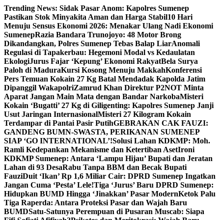
Skip
Trending News:
Sidak Pasar Anom: Kapolres Sumenep
to
Pastikan Stok Minyakita Aman dan Harga Stabil
10 Hari
content
Menuju Sensus Ekonomi 2026: Menakar Ulang Nadi Ekonomi
Sumenep
Razia Bandara Trunojoyo: 48 Motor Brong
Dikandangkan, Polres Sumenep Tebas Balap Liar
Anomali
Regulasi di Tapakerbau: Hegemoni Modal vs Kedaulatan
Ekologi
Jurus Fajar ‘Kepung’ Ekonomi Rakyat
Bela Surya
Paloh di Madura
Kursi Kosong Menuju Makkah
Konferensi
Pers Temuan Kokain 27 Kg Batal Mendadak Kapolda Jatim
Dipanggil Wakapolri
Zamrud Khan Direktur P2NOT Minta
Aparat Jangan Main Mata dengan Bandar Narkoba
Misteri
Kokain ‘Bugatti’ 27 Kg di Giligenting: Kapolres Sumenep Janji
Usut Jaringan Internasional
Misteri 27 Kilogram Kokain
Terdampar di Pantai Pasir Putih
GEBRAKAN CAK FAUZI:
GANDENG BUMN-SWASTA, PERIKANAN SUMENEP
SIAP ‘GO INTERNATIONAL’!
Solusi Lahan KDKMP: Moh.
Ramli Kedepankan Mekanisme dan Ketertiban Aset
Ironi
KDKMP Sumenep: Antara ‘Lampu Hijau’ Bupati dan Jeratan
Lahan di 93 Desa
Rabu Tanpa BBM dan Becak Bupati
Fauzi
Duit ‘Ikan’ Rp 1,6 Miliar Cair: DPRD Sumenep Ingatkan
Jangan Cuma ‘Pesta’ Lele!
Tiga ‘Jurus’ Baru DPRD Sumenep:
Hidupkan BUMD Hingga ‘Jinakkan’ Pasar Modern
Ketok Palu
Tiga Raperda: Antara Proteksi Pasar dan Wajah Baru
BUMD
Satu-Satunya Perempuan di Pusaran Muscab: Siapa