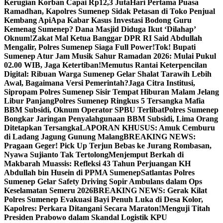
Kerugian Korban Capai Rp12,3 Juta
Hari Pertama Puasa
Ramadhan, Kapolres Sumenep Sidak Petasan di Toko Penjual
Kembang Api
Apa Kabar Kasus Investasi Bodong Guru
Kemenag Sumenep? Dana Masjid Diduga Ikut ‘Dilahap’
Oknum!
Zakat Mal Ketua Banggar DPR RI Said Abdullah
Mengalir, Polres Sumenep Siaga Full Power!
Tok! Bupati
Sumenep Atur Jam Musik Sahur Ramadan 2026: Mulai Pukul
02.00 WIB, Jaga Ketertiban!
Memutus Rantai Keterpencilan
Digital: Ribuan Warga Sumenep Gelar Shalat Tarawih Lebih
Awal, Bagaimana Versi Pemerintah?
Jaga Citra Institusi,
Sipropam Polres Sumenep Sisir Tempat Hiburan Malam Jelang
Libur Panjang
Polres Sumenep Ringkus 5 Tersangka Mafia
BBM Subsidi, Oknum Operator SPBU Terlibat
Polres Sumenep
Bongkar Jaringan Penyalahgunaan BBM Subsidi, Lima Orang
Ditetapkan Tersangka
LAPORAN KHUSUS: Amuk Cemburu
di Ladang Jagung Gunung Malang
BREAKING NEWS:
Pragaan Geger! Pick Up Terjun Bebas ke Jurang Rombasan,
Nyawa Sujianto Tak Tertolong
Menjemput Berkah di
Makbarah Muassis: Refleksi 43 Tahun Perjuangan KH
Abdullah bin Husein di PPMA Sumenep
Satlantas Polres
Sumenep Gelar Safety Driving Sopir Ambulans dalam Ops
Keselamatan Semeru 2026
BREAKING NEWS: Gerak Kilat
Polres Sumenep Evakuasi Bayi Penuh Luka di Desa Kolor,
Kapolres: Perkara Ditangani Secara Maraton!
Menguji Titah
Presiden Prabowo dalam Skandal Logistik KPU