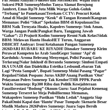
Fifi Sofiati Afifiyah?
Psikotes dan Meritokrasi: Wajah Baru
Suksesi PKB Sumenep
Modus Tanya Alamat Berujung
Jambret, Emas Rp70 Juta Milik Warga Guluk-Guluk
“Terbang” ke Pamekasan!
Terekam CCTV: Pencuri Kotak
Amal di Masjid Sumenep “Keok” di Tangan Resmob!
Kangean
Memanas: Polisi “Sikat” Spekulan BBM di Kepulauan!
Isu
BBM Naik Ternyata Hoaks, Kapolres Sumenep: Stok Aman,
Warga Jangan Panik!
Pangkat Baru, Tanggung Jawab
“Gahar”: 23 Prajurit Kodim Sumenep Resmi Naik Kelas!
Sidak
BBM: Melawan Hantu Hoaks
HET Turun, Anggaran
DBHCHT Ambyar: Ironi Ketahanan Pangan Sumenep
2026
DARI RUBARU KE RIYADH! Disnaker Sumenep Kirim
Perawat Kompeten ke Arab Saudi
Geger Sumur ‘Api’ di
Karduluk: Aroma Belerang Menyengat, Polisi Pasang Garis
Terlarang!
Nalar Inklusif di Beranda Sumenep: Simfoni Empati
IKA UNAIR dan Dialektika Estetika Lesbumi
Lebaran Tak
Lagi “Pesta Sampah”, Bupati Sumenep Mulai Pasang “Pagar”
Regulasi?
Sidak Pospam: Jurus AKBP Anang Pastikan ‘Otot’
Pelayanan Polres Sumenep Tak Kendor!
THR PPPK Paruh
Waktu Sumenep: Rp300 Ribu dan Politik Kesejahteraan
Fauzi
Investasi “Bodong” Oknum Guru: Saat Pejabat Kemenag
Sumenep Terseret ke Meja Polisi
Hormuz Memanas,
Wakapolres Sumenep Pastikan “Hulu Ledak” Anggota Siap
Pakai
Omisi Kapal dan ‘Hantu’ Pasar Tumpah: Skenario Besar
Mudik Madura 2026
Polres Sumenep: Juara Sapu Bersih