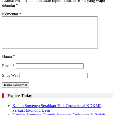
Alamat email Anda tidak akan dipublikasikan.
Ruas yang wajib
ditandai
*
Komentar
*
Nama
*
Email
*
Situs Web
Expose Today
Kodim Sumenep Serahkan Truk Operasional KDKMP,
Perkuat Ekonomi Desa
Dandim Sumenep Gaspol: Jembatan Ambunten & Bedah