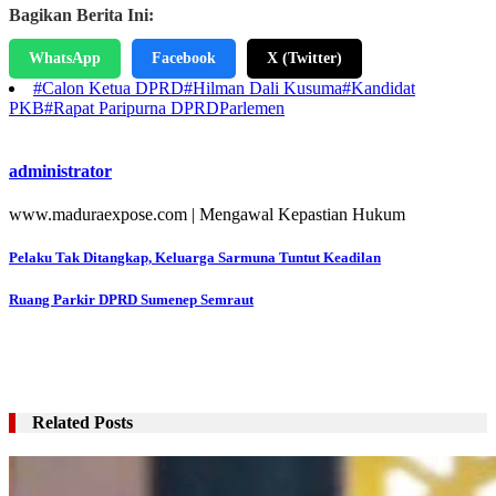
Bagikan Berita Ini:
WhatsApp
Facebook
X (Twitter)
#Calon Ketua DPRD
#Hilman Dali Kusuma
#Kandidat
PKB
#Rapat Paripurna DPRD
Parlemen
administrator
www.maduraexpose.com | Mengawal Kepastian Hukum
Navigasi
Pelaku Tak Ditangkap, Keluarga Sarmuna Tuntut Keadilan
pos
Ruang Parkir DPRD Sumenep Semraut
Related Posts