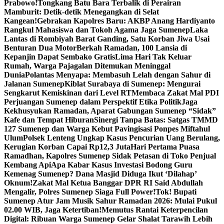
Prabowo!
Tongkang Batu Bara Terbalik di Perairan
Mamburit: Detik-detik Menegangkan di Selat
Kangean!
Gebrakan Kapolres Baru: AKBP Anang Hardiyanto
Rangkul Mahasiswa dan Tokoh Agama Jaga Sumenep
Laka
Lantas di Rombiyah Barat Ganding, Satu Korban Jiwa Usai
Benturan Dua Motor
Berkah Ramadan, 100 Lansia di
Kepanjin Dapat Sembako Gratis
Lima Hari Tak Keluar
Rumah, Warga Pajagalan Ditemukan Meninggal
Dunia
Polantas Menyapa: Membasuh Lelah dengan Sahur di
Jalanan Sumenep
Kiblat Surabaya di Sumenep: Mengurai
Sengkarut Kemiskinan dari Level RT
Membaca Zakat Mal PDI
Perjuangan Sumenep dalam Perspektif Etika Politik
Jaga
Kekhusyukan Ramadan, Aparat Gabungan Sumenep “Sidak”
Kafe dan Tempat Hiburan
Sinergi Tanpa Batas: Satgas TMMD
127 Sumenep dan Warga Kebut Pavingisasi Ponpes Miftahul
Ulum
Polsek Lenteng Ungkap Kasus Pencurian Uang Berulang,
Kerugian Korban Capai Rp12,3 Juta
Hari Pertama Puasa
Ramadhan, Kapolres Sumenep Sidak Petasan di Toko Penjual
Kembang Api
Apa Kabar Kasus Investasi Bodong Guru
Kemenag Sumenep? Dana Masjid Diduga Ikut ‘Dilahap’
Oknum!
Zakat Mal Ketua Banggar DPR RI Said Abdullah
Mengalir, Polres Sumenep Siaga Full Power!
Tok! Bupati
Sumenep Atur Jam Musik Sahur Ramadan 2026: Mulai Pukul
02.00 WIB, Jaga Ketertiban!
Memutus Rantai Keterpencilan
Digital: Ribuan Warga Sumenep Gelar Shalat Tarawih Lebih