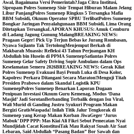
Awal, Bagaimana Versi Pemerintah?
Jaga Citra Institusi,
Sipropam Polres Sumenep Sisir Tempat Hiburan Malam Jelang
Libur Panjang
Polres Sumenep Ringkus 5 Tersangka Mafia
BBM Subsidi, Oknum Operator SPBU Terlibat
Polres Sumenep
Bongkar Jaringan Penyalahgunaan BBM Subsidi, Lima Orang
Ditetapkan Tersangka
LAPORAN KHUSUS: Amuk Cemburu
di Ladang Jagung Gunung Malang
BREAKING NEWS:
Pragaan Geger! Pick Up Terjun Bebas ke Jurang Rombasan,
Nyawa Sujianto Tak Tertolong
Menjemput Berkah di
Makbarah Muassis: Refleksi 43 Tahun Perjuangan KH
Abdullah bin Husein di PPMA Sumenep
Satlantas Polres
Sumenep Gelar Safety Driving Sopir Ambulans dalam Ops
Keselamatan Semeru 2026
BREAKING NEWS: Gerak Kilat
Polres Sumenep Evakuasi Bayi Penuh Luka di Desa Kolor,
Kapolres: Perkara Ditangani Secara Maraton!
Menguji Titah
Presiden Prabowo dalam Skandal Logistik KPU
Sumenep
Polres Sumenep Benarkan Laporan Dugaan
Penipuan Investasi Oknum Guru Kemenag, Modus ‘Dana
Masjid’ Jadi Sorotan
Berbanding Terbalik dengan Isu Viral,
Wali Murid di Ganding Justru Syukuri Program Makan
Bergizi Gratis
Waspada! Inilah Titik Jalur Tengkorak di
Sumenep yang Kerap Makan Korban Jiwa
Geger ‘Jurus
Mabuk’ DPP PPP: Mas Kiai Ali Fikri Sebut Pemecatan Nyai
Mundjidah Cacat Konstitusi
Tak Mau Rakyat Susah Air Saat
Lebaran, Said Abdullah “Pasang Badan” Bor Sawah dan