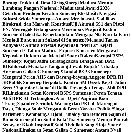
Borong Traktor di Desa Giring
Sinergi Madura Menuju
Lumbung Pangan Nasional: Maduratani Award 2026
Getarkan Pendopo Keraton Sumenep
Eksklusif: Navigasi
Suksesi Sekda Sumenep—Antara Meritokrasi, Stabilitas
Birokrasi, dan Marwah Konstitusi
Uji Akurasi SS1 dan Pistol
FN: Menengok Ketangkasan Menembak Prajurit Kodim
Sumenep
Dialektika Keberlanjutan: Mengapa Nia Kurnia Fauzi
Menjadi Episentrum Suksesi di Sumenep?
Menanti Taring
Adhyaksa: Antara Prestasi Kejati dan “Peti Es” Kejari
Sumenep
12 Tahun Madura Expose: Konsisten Mengawal
Kepastian Hukum dan Menjadi Suara Rakyat
Korupsi BSPS
Sumenep: Kejati Jatim Tersangkakan Tenaga Ahli DPR
RI
Editorial: Menakar Tanggung Jawab Bupati Terhadap
Ancaman Galian C Sumenep
Skandal BSPS Sumenep:
Mengurai Peran AHS dan Bayang-bayang Anggota DPR RI
SR
Publik Sumenep Bergolak: Kontra’SM Desak Kejati Jatim
Seret ‘Aspirator Utama’ di Balik Tersangka Tenaga Ahli DPR
RI
Lingkaran Setan Korupsi BSPS Sumenep: Peran Tenaga
Ahli DPR RI Terbongkar, Alur ‘Upeti’ Aspirasi Kian
Terang
Xpander Seruduk Warung dan PKL di Marengan
Daya, Diduga Sopir Mengantuk Berat
Akrobat Politik ‘Singa
Parlemen’: Kembalinya Djoni Tunaidy dan Bendera Gajah di
Bumi Sumenep
Dari Sudut Kota Tua Sumenep Menuju Puncak
Senayan: Kisah Inspiratif Said Abdullah Sang ‘Raja Suara’
Nasional
Lingkaran Setan Galian C Sumenep: Antara Nyali