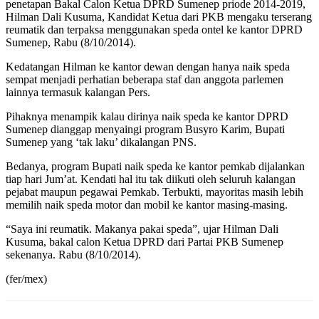
penetapan Bakal Calon Ketua DPRD Sumenep priode 2014-2019,
Hilman Dali Kusuma, Kandidat Ketua dari PKB mengaku terserang
reumatik dan terpaksa menggunakan speda ontel ke kantor DPRD
Sumenep, Rabu (8/10/2014).
Kedatangan Hilman ke kantor dewan dengan hanya naik speda
sempat menjadi perhatian beberapa staf dan anggota parlemen
lainnya termasuk kalangan Pers.
Pihaknya menampik kalau dirinya naik speda ke kantor DPRD
Sumenep dianggap menyaingi program Busyro Karim, Bupati
Sumenep yang ‘tak laku’ dikalangan PNS.
Bedanya, program Bupati naik speda ke kantor pemkab dijalankan
tiap hari Jum’at. Kendati hal itu tak diikuti oleh seluruh kalangan
pejabat maupun pegawai Pemkab. Terbukti, mayoritas masih lebih
memilih naik speda motor dan mobil ke kantor masing-masing.
“Saya ini reumatik. Makanya pakai speda”, ujar Hilman Dali
Kusuma, bakal calon Ketua DPRD dari Partai PKB Sumenep
sekenanya. Rabu (8/10/2014).
(fer/mex)