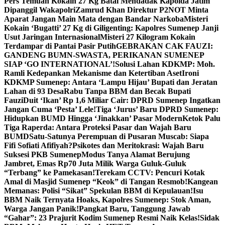
Pers Temuan Kokain 27 Kg Batal Mendadak Kapolda Jatim
Dipanggil Wakapolri
Zamrud Khan Direktur P2NOT Minta
Aparat Jangan Main Mata dengan Bandar Narkoba
Misteri
Kokain ‘Bugatti’ 27 Kg di Giligenting: Kapolres Sumenep Janji
Usut Jaringan Internasional
Misteri 27 Kilogram Kokain
Terdampar di Pantai Pasir Putih
GEBRAKAN CAK FAUZI:
GANDENG BUMN-SWASTA, PERIKANAN SUMENEP
SIAP ‘GO INTERNATIONAL’!
Solusi Lahan KDKMP: Moh.
Ramli Kedepankan Mekanisme dan Ketertiban Aset
Ironi
KDKMP Sumenep: Antara ‘Lampu Hijau’ Bupati dan Jeratan
Lahan di 93 Desa
Rabu Tanpa BBM dan Becak Bupati
Fauzi
Duit ‘Ikan’ Rp 1,6 Miliar Cair: DPRD Sumenep Ingatkan
Jangan Cuma ‘Pesta’ Lele!
Tiga ‘Jurus’ Baru DPRD Sumenep:
Hidupkan BUMD Hingga ‘Jinakkan’ Pasar Modern
Ketok Palu
Tiga Raperda: Antara Proteksi Pasar dan Wajah Baru
BUMD
Satu-Satunya Perempuan di Pusaran Muscab: Siapa
Fifi Sofiati Afifiyah?
Psikotes dan Meritokrasi: Wajah Baru
Suksesi PKB Sumenep
Modus Tanya Alamat Berujung
Jambret, Emas Rp70 Juta Milik Warga Guluk-Guluk
“Terbang” ke Pamekasan!
Terekam CCTV: Pencuri Kotak
Amal di Masjid Sumenep “Keok” di Tangan Resmob!
Kangean
Memanas: Polisi “Sikat” Spekulan BBM di Kepulauan!
Isu
BBM Naik Ternyata Hoaks, Kapolres Sumenep: Stok Aman,
Warga Jangan Panik!
Pangkat Baru, Tanggung Jawab
“Gahar”: 23 Prajurit Kodim Sumenep Resmi Naik Kelas!
Sidak