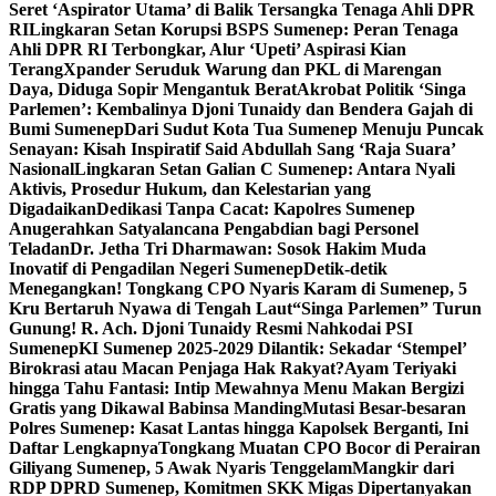
Seret ‘Aspirator Utama’ di Balik Tersangka Tenaga Ahli DPR
RI
Lingkaran Setan Korupsi BSPS Sumenep: Peran Tenaga
Ahli DPR RI Terbongkar, Alur ‘Upeti’ Aspirasi Kian
Terang
Xpander Seruduk Warung dan PKL di Marengan
Daya, Diduga Sopir Mengantuk Berat
Akrobat Politik ‘Singa
Parlemen’: Kembalinya Djoni Tunaidy dan Bendera Gajah di
Bumi Sumenep
Dari Sudut Kota Tua Sumenep Menuju Puncak
Senayan: Kisah Inspiratif Said Abdullah Sang ‘Raja Suara’
Nasional
Lingkaran Setan Galian C Sumenep: Antara Nyali
Aktivis, Prosedur Hukum, dan Kelestarian yang
Digadaikan
Dedikasi Tanpa Cacat: Kapolres Sumenep
Anugerahkan Satyalancana Pengabdian bagi Personel
Teladan
Dr. Jetha Tri Dharmawan: Sosok Hakim Muda
Inovatif di Pengadilan Negeri Sumenep
Detik-detik
Menegangkan! Tongkang CPO Nyaris Karam di Sumenep, 5
Kru Bertaruh Nyawa di Tengah Laut
“Singa Parlemen” Turun
Gunung! R. Ach. Djoni Tunaidy Resmi Nahkodai PSI
Sumenep
KI Sumenep 2025-2029 Dilantik: Sekadar ‘Stempel’
Birokrasi atau Macan Penjaga Hak Rakyat?
Ayam Teriyaki
hingga Tahu Fantasi: Intip Mewahnya Menu Makan Bergizi
Gratis yang Dikawal Babinsa Manding
Mutasi Besar-besaran
Polres Sumenep: Kasat Lantas hingga Kapolsek Berganti, Ini
Daftar Lengkapnya
Tongkang Muatan CPO Bocor di Perairan
Giliyang Sumenep, 5 Awak Nyaris Tenggelam
Mangkir dari
RDP DPRD Sumenep, Komitmen SKK Migas Dipertanyakan