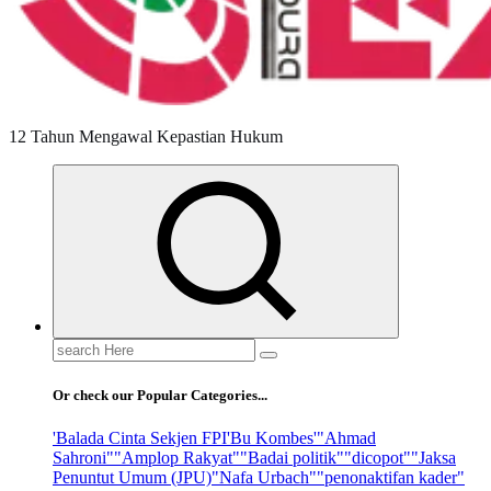
12 Tahun Mengawal Kepastian Hukum
Search
for:
Or check our Popular Categories...
'Balada Cinta Sekjen FPI
'Bu Kombes'
"Ahmad
Sahroni"
"Amplop Rakyat"
"Badai politik"
"dicopot"
"Jaksa
Penuntut Umum (JPU)
"Nafa Urbach"
"penonaktifan kader"