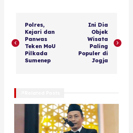
N
Polres,
Ini Dia
a
Kejari dan
Objek
Panwas
Wisata
v
Teken MoU
Paling
Pilkada
Populer di
i
Sumenep
Jogja
g
a
Related Posts
s
i