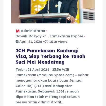
p
o
s
administrator
Dawuh Masyayikh
,
Pamekasan Expose
April 21, 2026
1016 views
JCH Pamekasan Kantongi
Visa, Siap Terbang ke Tanah
Suci Mei Mendatang
Terbit: 21 April 2026 | 23:56 WIB
Pamekasan (MaduraExpose.com) – Kabar
menggembirakan bagi ribuan Jemaah
Calon Haji (JCH) asal Kabupaten
Pamekasan. Sebanyak 1.384 jemaah
dipastikan telah melengkapi seluruh
persyaratan administratif,…