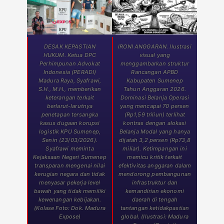
DESAK KEPASTIAN
IRONI ANGGARAN. Ilustrasi
HUKUM. Ketua DPC
visual yang
Perhimpunan Advokat
menggambarkan struktur
Indonesia (PERADI)
Rancangan APBD
Madura Raya, Syafrawi,
Kabupaten Sumenep
S.H., M.H., memberikan
Tahun Anggaran 2026.
keterangan terkait
Dominasi Belanja Operasi
berlarut-larutnya
yang mencapai 70 persen
penetapan tersangka
(Rp1,59 triliun) terlihat
kasus dugaan korupsi
kontras dengan alokasi
logistik KPU Sumenep,
Belanja Modal yang hanya
Senin (23/03/2026).
dijatah 3,2 persen (Rp73,8
Syafrawi meminta
miliar). Ketimpangan ini
Kejaksaan Negeri Sumenep
memicu kritik terkait
transparan mengenai nilai
efektivitas anggaran dalam
kerugian negara dan tidak
mendorong pembangunan
menyasar pekerja level
infrastruktur dan
bawah yang tidak memiliki
kemandirian ekonomi
kewenangan kebijakan.
daerah di tengah
(Kolase Foto: Dok. Madura
tantangan ketidakpastian
Expose)
global. (Ilustrasi: Madura