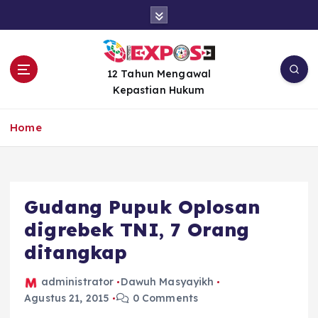
S
k
i
p
t
12 Tahun Mengawal
o
Kepastian Hukum
c
o
Home
n
t
e
n
Gudang Pupuk Oplosan
t
digrebek TNI, 7 Orang
ditangkap
administrator
Dawuh Masyayikh
Agustus 21, 2015
0 Comments