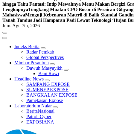
hingga Tahu Fantasi: Intip Mewahnya Menu Makan Bergizi Gra
Lengkapnya
Tongkang Muatan CPO Bocor di Perairan Giliyang
Mahasiswa
Menguji Kebenaran Materil di Balik Skandal Gandin
Tanah Tandus Jadi Hamparan Padi Lewat Teknologi ‘Hujan Bu
Jum. Agu 7th, 2026
Indeks Berita
Radar Pemkab
Global Perspectives
Mimbar Pesantren
Dawuh Masyayikh
Bani Rowi
Headline News
SAMPANG EXPOSE
SUMENEP EXPOSE
BANGKALAN EXPOSE
Pamekasan Expose
Laboratorium Nalar
BeritaNasional
Patroli Cyber
EXPOSIANA