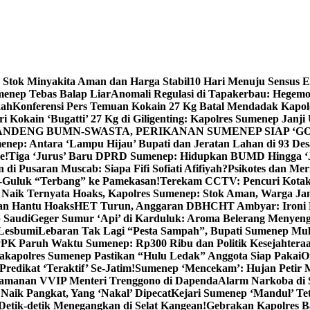
 Stok Minyakita Aman dan Harga Stabil
10 Hari Menuju Sensus 
menep Tebas Balap Liar
Anomali Regulasi di Tapakerbau: Hegemo
kah
Konferensi Pers Temuan Kokain 27 Kg Batal Mendadak Kapol
ri Kokain ‘Bugatti’ 27 Kg di Giligenting: Kapolres Sumenep Janji
ANDENG BUMN-SWASTA, PERIKANAN SUMENEP SIAP ‘GO
ep: Antara ‘Lampu Hijau’ Bupati dan Jeratan Lahan di 93 Des
e!
Tiga ‘Jurus’ Baru DPRD Sumenep: Hidupkan BUMD Hingga ‘
di Pusaran Muscab: Siapa Fifi Sofiati Afifiyah?
Psikotes dan Me
-Guluk “Terbang” ke Pamekasan!
Terekam CCTV: Pencuri Kotak
Naik Ternyata Hoaks, Kapolres Sumenep: Stok Aman, Warga Ja
an Hantu Hoaks
HET Turun, Anggaran DBHCHT Ambyar: Ironi 
 Saudi
Geger Sumur ‘Api’ di Karduluk: Aroma Belerang Menyengat
 Lesbumi
Lebaran Tak Lagi “Pesta Sampah”, Bupati Sumenep Mul
K Paruh Waktu Sumenep: Rp300 Ribu dan Politik Kesejahteraa
apolres Sumenep Pastikan “Hulu Ledak” Anggota Siap Pakai
O
Predikat ‘Teraktif’ Se-Jatim!
Sumenep ‘Mencekam’: Hujan Petir M
ngamanan VVIP Menteri Trenggono di Dapenda
Alarm Narkoba di S
 Naik Pangkat, Yang ‘Nakal’ Dipecat
Kejari Sumenep ‘Mandul’ Te
Detik-detik Menegangkan di Selat Kangean!
Gebrakan Kapolres 