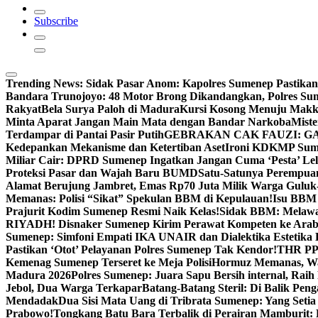
Subscribe
Trending News:
Sidak Pasar Anom: Kapolres Sumenep Pastikan
Bandara Trunojoyo: 48 Motor Brong Dikandangkan, Polres Su
Rakyat
Bela Surya Paloh di Madura
Kursi Kosong Menuju Mak
Minta Aparat Jangan Main Mata dengan Bandar Narkoba
Miste
Terdampar di Pantai Pasir Putih
GEBRAKAN CAK FAUZI: G
Kedepankan Mekanisme dan Ketertiban Aset
Ironi KDKMP Sumen
Miliar Cair: DPRD Sumenep Ingatkan Jangan Cuma ‘Pesta’ Lel
Proteksi Pasar dan Wajah Baru BUMD
Satu-Satunya Perempuan 
Alamat Berujung Jambret, Emas Rp70 Juta Milik Warga Guluk
Memanas: Polisi “Sikat” Spekulan BBM di Kepulauan!
Isu BBM 
Prajurit Kodim Sumenep Resmi Naik Kelas!
Sidak BBM: Melaw
RIYADH! Disnaker Sumenep Kirim Perawat Kompeten ke Arab
Sumenep: Simfoni Empati IKA UNAIR dan Dialektika Estetika
Pastikan ‘Otot’ Pelayanan Polres Sumenep Tak Kendor!
THR PPP
Kemenag Sumenep Terseret ke Meja Polisi
Hormuz Memanas, Wak
Madura 2026
Polres Sumenep: Juara Sapu Bersih internal, Raih 
Jebol, Dua Warga Terkapar
Batang-Batang Steril: Di Balik Pe
Mendadak
Dua Sisi Mata Uang di Tribrata Sumenep: Yang Setia
Prabowo!
Tongkang Batu Bara Terbalik di Perairan Mamburit: 