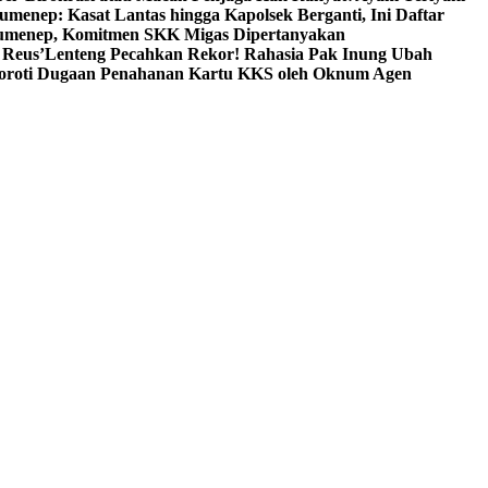
umenep: Kasat Lantas hingga Kapolsek Berganti, Ini Daftar
menep, Komitmen SKK Migas Dipertanyakan
 Reus’
Lenteng Pecahkan Rekor! Rahasia Pak Inung Ubah
Soroti Dugaan Penahanan Kartu KKS oleh Oknum Agen