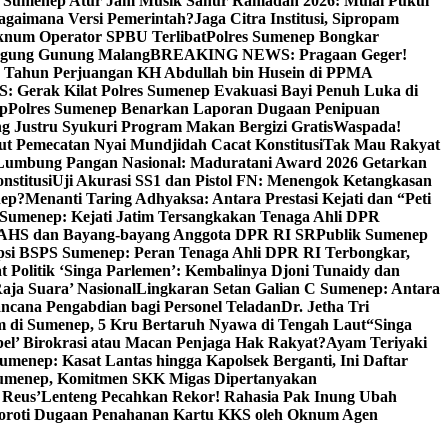
i Sumenep Atur Jam Musik Sahur Ramadan 2026: Mulai Pukul
Bagaimana Versi Pemerintah?
Jaga Citra Institusi, Sipropam
knum Operator SPBU Terlibat
Polres Sumenep Bongkar
gung Gunung Malang
BREAKING NEWS: Pragaan Geger!
3 Tahun Perjuangan KH Abdullah bin Husein di PPMA
erak Kilat Polres Sumenep Evakuasi Bayi Penuh Luka di
ep
Polres Sumenep Benarkan Laporan Dugaan Penipuan
ng Justru Syukuri Program Makan Bergizi Gratis
Waspada!
ut Pemecatan Nyai Mundjidah Cacat Konstitusi
Tak Mau Rakyat
Lumbung Pangan Nasional: Maduratani Award 2026 Getarkan
nstitusi
Uji Akurasi SS1 dan Pistol FN: Menengok Ketangkasan
nep?
Menanti Taring Adhyaksa: Antara Prestasi Kejati dan “Peti
Sumenep: Kejati Jatim Tersangkakan Tenaga Ahli DPR
 AHS dan Bayang-bayang Anggota DPR RI SR
Publik Sumenep
psi BSPS Sumenep: Peran Tenaga Ahli DPR RI Terbongkar,
 Politik ‘Singa Parlemen’: Kembalinya Djoni Tunaidy dan
aja Suara’ Nasional
Lingkaran Setan Galian C Sumenep: Antara
ncana Pengabdian bagi Personel Teladan
Dr. Jetha Tri
 di Sumenep, 5 Kru Bertaruh Nyawa di Tengah Laut
“Singa
pel’ Birokrasi atau Macan Penjaga Hak Rakyat?
Ayam Teriyaki
umenep: Kasat Lantas hingga Kapolsek Berganti, Ini Daftar
menep, Komitmen SKK Migas Dipertanyakan
 Reus’
Lenteng Pecahkan Rekor! Rahasia Pak Inung Ubah
Soroti Dugaan Penahanan Kartu KKS oleh Oknum Agen