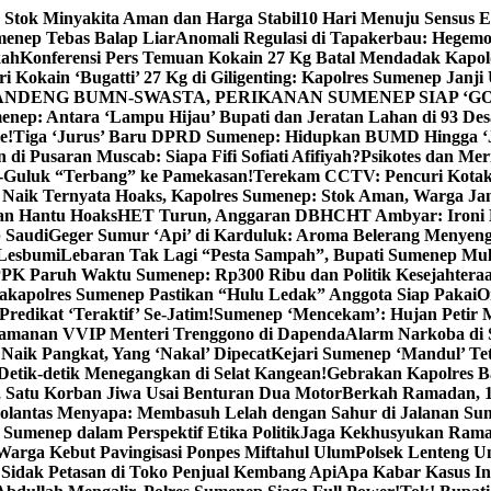
 Stok Minyakita Aman dan Harga Stabil
10 Hari Menuju Sensus 
menep Tebas Balap Liar
Anomali Regulasi di Tapakerbau: Hegemo
kah
Konferensi Pers Temuan Kokain 27 Kg Batal Mendadak Kapol
ri Kokain ‘Bugatti’ 27 Kg di Giligenting: Kapolres Sumenep Janji
ANDENG BUMN-SWASTA, PERIKANAN SUMENEP SIAP ‘GO
ep: Antara ‘Lampu Hijau’ Bupati dan Jeratan Lahan di 93 Des
e!
Tiga ‘Jurus’ Baru DPRD Sumenep: Hidupkan BUMD Hingga ‘
di Pusaran Muscab: Siapa Fifi Sofiati Afifiyah?
Psikotes dan Me
-Guluk “Terbang” ke Pamekasan!
Terekam CCTV: Pencuri Kotak
Naik Ternyata Hoaks, Kapolres Sumenep: Stok Aman, Warga Ja
an Hantu Hoaks
HET Turun, Anggaran DBHCHT Ambyar: Ironi 
 Saudi
Geger Sumur ‘Api’ di Karduluk: Aroma Belerang Menyengat
 Lesbumi
Lebaran Tak Lagi “Pesta Sampah”, Bupati Sumenep Mul
K Paruh Waktu Sumenep: Rp300 Ribu dan Politik Kesejahteraa
apolres Sumenep Pastikan “Hulu Ledak” Anggota Siap Pakai
O
Predikat ‘Teraktif’ Se-Jatim!
Sumenep ‘Mencekam’: Hujan Petir M
ngamanan VVIP Menteri Trenggono di Dapenda
Alarm Narkoba di S
 Naik Pangkat, Yang ‘Nakal’ Dipecat
Kejari Sumenep ‘Mandul’ Te
Detik-detik Menegangkan di Selat Kangean!
Gebrakan Kapolres 
, Satu Korban Jiwa Usai Benturan Dua Motor
Berkah Ramadan, 1
olantas Menyapa: Membasuh Lelah dengan Sahur di Jalanan Su
umenep dalam Perspektif Etika Politik
Jaga Kekhusyukan Rama
arga Kebut Pavingisasi Ponpes Miftahul Ulum
Polsek Lenteng U
Sidak Petasan di Toko Penjual Kembang Api
Apa Kabar Kasus I