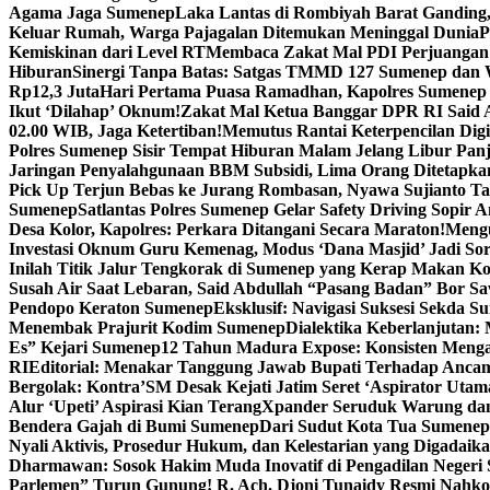
Agama Jaga Sumenep
Laka Lantas di Rombiyah Barat Ganding
Keluar Rumah, Warga Pajagalan Ditemukan Meninggal Dunia
P
Kemiskinan dari Level RT
Membaca Zakat Mal PDI Perjuangan S
Hiburan
Sinergi Tanpa Batas: Satgas TMMD 127 Sumenep dan W
Rp12,3 Juta
Hari Pertama Puasa Ramadhan, Kapolres Sumenep 
Ikut ‘Dilahap’ Oknum!
Zakat Mal Ketua Banggar DPR RI Said A
02.00 WIB, Jaga Ketertiban!
Memutus Rantai Keterpencilan Dig
Polres Sumenep Sisir Tempat Hiburan Malam Jelang Libur Pan
Jaringan Penyalahgunaan BBM Subsidi, Lima Orang Ditetapka
Pick Up Terjun Bebas ke Jurang Rombasan, Nyawa Sujianto Ta
Sumenep
Satlantas Polres Sumenep Gelar Safety Driving Sopir
Desa Kolor, Kapolres: Perkara Ditangani Secara Maraton!
Mengu
Investasi Oknum Guru Kemenag, Modus ‘Dana Masjid’ Jadi So
Inilah Titik Jalur Tengkorak di Sumenep yang Kerap Makan K
Susah Air Saat Lebaran, Said Abdullah “Pasang Badan” Bor Sa
Pendopo Keraton Sumenep
Eksklusif: Navigasi Suksesi Sekda S
Menembak Prajurit Kodim Sumenep
Dialektika Keberlanjutan:
Es” Kejari Sumenep
12 Tahun Madura Expose: Konsisten Meng
RI
Editorial: Menakar Tanggung Jawab Bupati Terhadap Anca
Bergolak: Kontra’SM Desak Kejati Jatim Seret ‘Aspirator Utam
Alur ‘Upeti’ Aspirasi Kian Terang
Xpander Seruduk Warung dan
Bendera Gajah di Bumi Sumenep
Dari Sudut Kota Tua Sumenep 
Nyali Aktivis, Prosedur Hukum, dan Kelestarian yang Digadaik
Dharmawan: Sosok Hakim Muda Inovatif di Pengadilan Negeri
Parlemen” Turun Gunung! R. Ach. Djoni Tunaidy Resmi Nahk