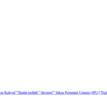
op Rakyat"
"Badai politik"
"dicopot"
"Jaksa Penuntut Umum (JPU)
"Naf