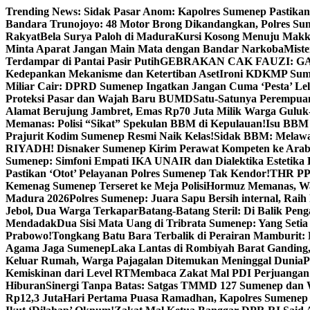
Skip
Trending News:
Sidak Pasar Anom: Kapolres Sumenep Pastikan
to
Bandara Trunojoyo: 48 Motor Brong Dikandangkan, Polres Su
content
Rakyat
Bela Surya Paloh di Madura
Kursi Kosong Menuju Mak
Minta Aparat Jangan Main Mata dengan Bandar Narkoba
Miste
Terdampar di Pantai Pasir Putih
GEBRAKAN CAK FAUZI: G
Kedepankan Mekanisme dan Ketertiban Aset
Ironi KDKMP Sumen
Miliar Cair: DPRD Sumenep Ingatkan Jangan Cuma ‘Pesta’ Lel
Proteksi Pasar dan Wajah Baru BUMD
Satu-Satunya Perempuan 
Alamat Berujung Jambret, Emas Rp70 Juta Milik Warga Guluk
Memanas: Polisi “Sikat” Spekulan BBM di Kepulauan!
Isu BBM 
Prajurit Kodim Sumenep Resmi Naik Kelas!
Sidak BBM: Melaw
RIYADH! Disnaker Sumenep Kirim Perawat Kompeten ke Arab
Sumenep: Simfoni Empati IKA UNAIR dan Dialektika Estetika
Pastikan ‘Otot’ Pelayanan Polres Sumenep Tak Kendor!
THR PPP
Kemenag Sumenep Terseret ke Meja Polisi
Hormuz Memanas, Wak
Madura 2026
Polres Sumenep: Juara Sapu Bersih internal, Raih 
Jebol, Dua Warga Terkapar
Batang-Batang Steril: Di Balik Pe
Mendadak
Dua Sisi Mata Uang di Tribrata Sumenep: Yang Setia
Prabowo!
Tongkang Batu Bara Terbalik di Perairan Mamburit: 
Agama Jaga Sumenep
Laka Lantas di Rombiyah Barat Ganding
Keluar Rumah, Warga Pajagalan Ditemukan Meninggal Dunia
P
Kemiskinan dari Level RT
Membaca Zakat Mal PDI Perjuangan S
Hiburan
Sinergi Tanpa Batas: Satgas TMMD 127 Sumenep dan W
Rp12,3 Juta
Hari Pertama Puasa Ramadhan, Kapolres Sumenep 