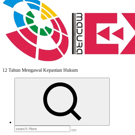
12 Tahun Mengawal Kepastian Hukum
Search
for: