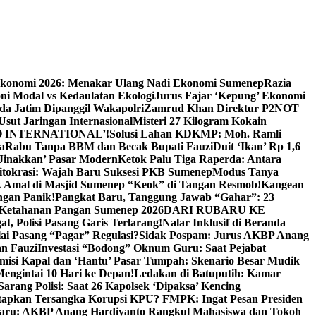
Ekonomi 2026: Menakar Ulang Nadi Ekonomi Sumenep
Razia
ni Modal vs Kedaulatan Ekologi
Jurus Fajar ‘Kepung’ Ekonomi
da Jatim Dipanggil Wakapolri
Zamrud Khan Direktur P2NOT
 Usut Jaringan Internasional
Misteri 27 Kilogram Kokain
 INTERNATIONAL’!
Solusi Lahan KDKMP: Moh. Ramli
a
Rabu Tanpa BBM dan Becak Bupati Fauzi
Duit ‘Ikan’ Rp 1,6
Jinakkan’ Pasar Modern
Ketok Palu Tiga Raperda: Antara
ritokrasi: Wajah Baru Suksesi PKB Sumenep
Modus Tanya
 Amal di Masjid Sumenep “Keok” di Tangan Resmob!
Kangean
ngan Panik!
Pangkat Baru, Tanggung Jawab “Gahar”: 23
Ketahanan Pangan Sumenep 2026
DARI RUBARU KE
, Polisi Pasang Garis Terlarang!
Nalar Inklusif di Beranda
ai Pasang “Pagar” Regulasi?
Sidak Pospam: Jurus AKBP Anang
n Fauzi
Investasi “Bodong” Oknum Guru: Saat Pejabat
misi Kapal dan ‘Hantu’ Pasar Tumpah: Skenario Besar Mudik
engintai 10 Hari ke Depan!
Ledakan di Batuputih: Kamar
arang Polisi: Saat 26 Kapolsek ‘Dipaksa’ Kencing
tapkan Tersangka Korupsi KPU? FMPK: Ingat Pesan Presiden
Baru: AKBP Anang Hardiyanto Rangkul Mahasiswa dan Tokoh