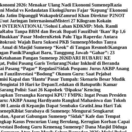
Ekonomi 2026: Menakar Ulang Nadi Ekonomi Sumenep
Razia
ni Modal vs Kedaulatan Ekologi
Jurus Fajar ‘Kepung’ Ekonomi
da Jatim Dipanggil Wakapolri
Zamrud Khan Direktur P2NOT
 Usut Jaringan Internasional
Misteri 27 Kilogram Kokain
 INTERNATIONAL’!
Solusi Lahan KDKMP: Moh. Ramli
a
Rabu Tanpa BBM dan Becak Bupati Fauzi
Duit ‘Ikan’ Rp 1,6
Jinakkan’ Pasar Modern
Ketok Palu Tiga Raperda: Antara
ritokrasi: Wajah Baru Suksesi PKB Sumenep
Modus Tanya
 Amal di Masjid Sumenep “Keok” di Tangan Resmob!
Kangean
ngan Panik!
Pangkat Baru, Tanggung Jawab “Gahar”: 23
Ketahanan Pangan Sumenep 2026
DARI RUBARU KE
, Polisi Pasang Garis Terlarang!
Nalar Inklusif di Beranda
ai Pasang “Pagar” Regulasi?
Sidak Pospam: Jurus AKBP Anang
n Fauzi
Investasi “Bodong” Oknum Guru: Saat Pejabat
misi Kapal dan ‘Hantu’ Pasar Tumpah: Skenario Besar Mudik
engintai 10 Hari ke Depan!
Ledakan di Batuputih: Kamar
arang Polisi: Saat 26 Kapolsek ‘Dipaksa’ Kencing
tapkan Tersangka Korupsi KPU? FMPK: Ingat Pesan Presiden
Baru: AKBP Anang Hardiyanto Rangkul Mahasiswa dan Tokoh
00 Lansia di Kepanjin Dapat Sembako Gratis
Lima Hari Tak
menep
Kiblat Surabaya di Sumenep: Mengurai Sengkarut
dan, Aparat Gabungan Sumenep “Sidak” Kafe dan Tempat
ngkap Kasus Pencurian Uang Berulang, Kerugian Korban Capai
nvestasi Bodong Guru Kemenag Sumenep? Dana Masjid Diduga