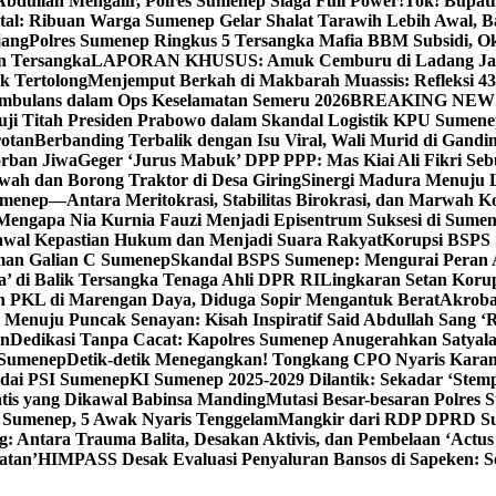
bdullah Mengalir, Polres Sumenep Siaga Full Power!
Tok! Bupat
ital: Ribuan Warga Sumenep Gelar Shalat Tarawih Lebih Awal, 
jang
Polres Sumenep Ringkus 5 Tersangka Mafia BBM Subsidi, O
n Tersangka
LAPORAN KHUSUS: Amuk Cemburu di Ladang Ja
k Tertolong
Menjemput Berkah di Makbarah Muassis: Refleksi 4
 Ambulans dalam Ops Keselamatan Semeru 2026
BREAKING NEWS: G
ji Titah Presiden Prabowo dalam Skandal Logistik KPU Sumen
rotan
Berbanding Terbalik dengan Isu Viral, Wali Murid di Gandi
orban Jiwa
Geger ‘Jurus Mabuk’ DPP PPP: Mas Kiai Ali Fikri Seb
wah dan Borong Traktor di Desa Giring
Sinergi Madura Menuju 
umenep—Antara Meritokrasi, Stabilitas Birokrasi, dan Marwah Ko
 Mengapa Nia Kurnia Fauzi Menjadi Episentrum Suksesi di Sume
awal Kepastian Hukum dan Menjadi Suara Rakyat
Korupsi BSPS 
man Galian C Sumenep
Skandal BSPS Sumenep: Mengurai Peran
a’ di Balik Tersangka Tenaga Ahli DPR RI
Lingkaran Setan Koru
 PKL di Marengan Daya, Diduga Sopir Mengantuk Berat
Akrobat
Menuju Puncak Senayan: Kisah Inspiratif Said Abdullah Sang ‘R
an
Dedikasi Tanpa Cacat: Kapolres Sumenep Anugerahkan Satyala
 Sumenep
Detik-detik Menegangkan! Tongkang CPO Nyaris Karam
odai PSI Sumenep
KI Sumenep 2025-2029 Dilantik: Sekadar ‘Stem
tis yang Dikawal Babinsa Manding
Mutasi Besar-besaran Polres S
 Sumenep, 5 Awak Nyaris Tenggelam
Mangkir dari RDP DPRD Su
g: Antara Trauma Balita, Desakan Aktivis, dan Pembelaan ‘Actus
atan’
HIMPASS Desak Evaluasi Penyaluran Bansos di Sapeken: 