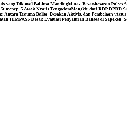
tis yang Dikawal Babinsa Manding
Mutasi Besar-besaran Polres S
 Sumenep, 5 Awak Nyaris Tenggelam
Mangkir dari RDP DPRD Su
g: Antara Trauma Balita, Desakan Aktivis, dan Pembelaan ‘Actus
atan’
HIMPASS Desak Evaluasi Penyaluran Bansos di Sapeken: 