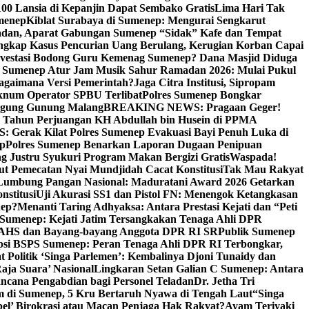
00 Lansia di Kepanjin Dapat Sembako Gratis
Lima Hari Tak
menep
Kiblat Surabaya di Sumenep: Mengurai Sengkarut
dan, Aparat Gabungan Sumenep “Sidak” Kafe dan Tempat
ngkap Kasus Pencurian Uang Berulang, Kerugian Korban Capai
nvestasi Bodong Guru Kemenag Sumenep? Dana Masjid Diduga
i Sumenep Atur Jam Musik Sahur Ramadan 2026: Mulai Pukul
Bagaimana Versi Pemerintah?
Jaga Citra Institusi, Sipropam
knum Operator SPBU Terlibat
Polres Sumenep Bongkar
gung Gunung Malang
BREAKING NEWS: Pragaan Geger!
3 Tahun Perjuangan KH Abdullah bin Husein di PPMA
erak Kilat Polres Sumenep Evakuasi Bayi Penuh Luka di
ep
Polres Sumenep Benarkan Laporan Dugaan Penipuan
ng Justru Syukuri Program Makan Bergizi Gratis
Waspada!
ut Pemecatan Nyai Mundjidah Cacat Konstitusi
Tak Mau Rakyat
Lumbung Pangan Nasional: Maduratani Award 2026 Getarkan
nstitusi
Uji Akurasi SS1 dan Pistol FN: Menengok Ketangkasan
nep?
Menanti Taring Adhyaksa: Antara Prestasi Kejati dan “Peti
Sumenep: Kejati Jatim Tersangkakan Tenaga Ahli DPR
 AHS dan Bayang-bayang Anggota DPR RI SR
Publik Sumenep
psi BSPS Sumenep: Peran Tenaga Ahli DPR RI Terbongkar,
 Politik ‘Singa Parlemen’: Kembalinya Djoni Tunaidy dan
aja Suara’ Nasional
Lingkaran Setan Galian C Sumenep: Antara
ncana Pengabdian bagi Personel Teladan
Dr. Jetha Tri
 di Sumenep, 5 Kru Bertaruh Nyawa di Tengah Laut
“Singa
pel’ Birokrasi atau Macan Penjaga Hak Rakyat?
Ayam Teriyaki