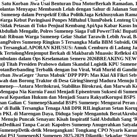
, Satu Korban Jiwa Usai Benturan Dua Motor
Berkah Ramadan, 1
olantas Menyapa: Membasuh Lelah dengan Sahur di Jalanan Su
umenep dalam Perspektif Etika Politik
Jaga Kekhusyukan Rama
arga Kebut Pavingisasi Ponpes Miftahul Ulum
Polsek Lenteng U
Sidak Petasan di Toko Penjual Kembang Api
Apa Kabar Kasus I
bdullah Mengalir, Polres Sumenep Siaga Full Power!
Tok! Bupat
ital: Ribuan Warga Sumenep Gelar Shalat Tarawih Lebih Awal, 
jang
Polres Sumenep Ringkus 5 Tersangka Mafia BBM Subsidi, O
n Tersangka
LAPORAN KHUSUS: Amuk Cemburu di Ladang Ja
k Tertolong
Menjemput Berkah di Makbarah Muassis: Refleksi 4
 Ambulans dalam Ops Keselamatan Semeru 2026
BREAKING NEWS: G
ji Titah Presiden Prabowo dalam Skandal Logistik KPU Sumen
rotan
Berbanding Terbalik dengan Isu Viral, Wali Murid di Gandi
orban Jiwa
Geger ‘Jurus Mabuk’ DPP PPP: Mas Kiai Ali Fikri Seb
wah dan Borong Traktor di Desa Giring
Sinergi Madura Menuju 
umenep—Antara Meritokrasi, Stabilitas Birokrasi, dan Marwah Ko
 Mengapa Nia Kurnia Fauzi Menjadi Episentrum Suksesi di Sume
awal Kepastian Hukum dan Menjadi Suara Rakyat
Korupsi BSPS 
man Galian C Sumenep
Skandal BSPS Sumenep: Mengurai Peran
a’ di Balik Tersangka Tenaga Ahli DPR RI
Lingkaran Setan Koru
 PKL di Marengan Daya, Diduga Sopir Mengantuk Berat
Akrobat
Menuju Puncak Senayan: Kisah Inspiratif Said Abdullah Sang ‘R
an
Dedikasi Tanpa Cacat: Kapolres Sumenep Anugerahkan Satyala
 Sumenep
Detik-detik Menegangkan! Tongkang CPO Nyaris Karam
odai PSI Sumenep
KI Sumenep 2025-2029 Dilantik: Sekadar ‘Stem