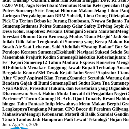
Ikut ‘Dilahap’ Oknum!
Zakat Mal Ketua Banggar DPR RI Said A
02.00 WIB, Jaga Ketertiban!
Memutus Rantai Keterpencilan Dig
Polres Sumenep Sisir Tempat Hiburan Malam Jelang Libur Pan
Jaringan Penyalahgunaan BBM Subsidi, Lima Orang Ditetapka
Pick Up Terjun Bebas ke Jurang Rombasan, Nyawa Sujianto Ta
Sumenep
Satlantas Polres Sumenep Gelar Safety Driving Sopir
Desa Kolor, Kapolres: Perkara Ditangani Secara Maraton!
Mengu
Investasi Oknum Guru Kemenag, Modus ‘Dana Masjid’ Jadi So
Inilah Titik Jalur Tengkorak di Sumenep yang Kerap Makan K
Susah Air Saat Lebaran, Said Abdullah “Pasang Badan” Bor Sa
Pendopo Keraton Sumenep
Eksklusif: Navigasi Suksesi Sekda S
Menembak Prajurit Kodim Sumenep
Dialektika Keberlanjutan:
Es” Kejari Sumenep
12 Tahun Madura Expose: Konsisten Meng
RI
Editorial: Menakar Tanggung Jawab Bupati Terhadap Anca
Bergolak: Kontra’SM Desak Kejati Jatim Seret ‘Aspirator Utam
Alur ‘Upeti’ Aspirasi Kian Terang
Xpander Seruduk Warung dan
Bendera Gajah di Bumi Sumenep
Dari Sudut Kota Tua Sumenep 
Nyali Aktivis, Prosedur Hukum, dan Kelestarian yang Digadaik
Dharmawan: Sosok Hakim Muda Inovatif di Pengadilan Negeri
Parlemen” Turun Gunung! R. Ach. Djoni Tunaidy Resmi Nahk
hingga Tahu Fantasi: Intip Mewahnya Menu Makan Bergizi Gra
Lengkapnya
Tongkang Muatan CPO Bocor di Perairan Giliyang
Mahasiswa
Menguji Kebenaran Materil di Balik Skandal Gandin
Tanah Tandus Jadi Hamparan Padi Lewat Teknologi ‘Hujan Bu
Jum. Agu 7th, 2026