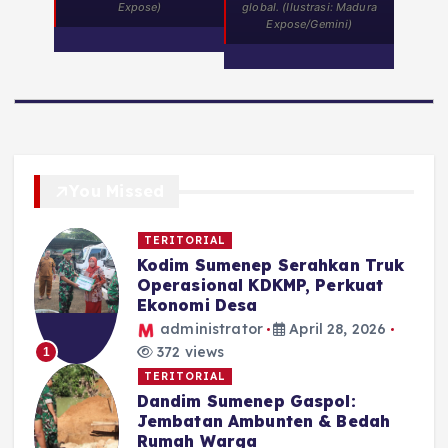
Expose)
global. (Ilustrasi: Madura
Expose/Gemini)
You Missed
TERITORIAL
Kodim Sumenep Serahkan Truk
Operasional KDKMP, Perkuat
Ekonomi Desa
administrator
April 28, 2026
372 views
1
TERITORIAL
Dandim Sumenep Gaspol:
Jembatan Ambunten & Bedah
Rumah Warga