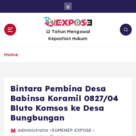
S
k
i
p
t
12 Tahun Mengawal
o
Kepastian Hukum
c
o
Home
n
t
e
n
Bintara Pembina Desa
t
Babinsa Koramil 0827/04
Bluto Komsos ke Desa
Bungbungan
administrator
SUMENEP EXPOSE