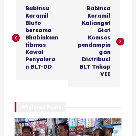
N
Babinsa
Babinsa
a
Koramil
Koramil
Bluto
Kalianget
v
bersama
Giat
Bhabinkam
Komsos
i
tibmas
pendampin
Kawal
gan
g
Penyalura
Distribusi
n BLT-DD
BLT Tahap
a
VII
s
i
Related Posts
p