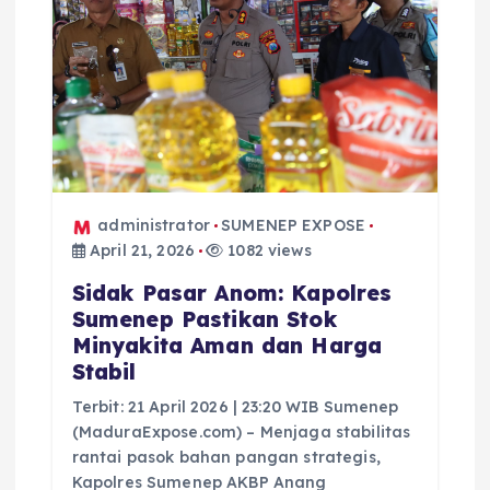
o
s
administrator
SUMENEP EXPOSE
April 21, 2026
1082 views
Sidak Pasar Anom: Kapolres
Sumenep Pastikan Stok
Minyakita Aman dan Harga
Stabil
Terbit: 21 April 2026 | 23:20 WIB Sumenep
(MaduraExpose.com) – Menjaga stabilitas
rantai pasok bahan pangan strategis,
Kapolres Sumenep AKBP Anang