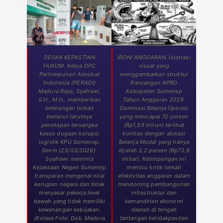
DESAK KEPASTIAN
IRONI ANGGARAN. Ilustrasi
HUKUM. Ketua DPC
visual yang
Perhimpunan Advokat
menggambarkan struktur
Indonesia (PERADI)
Rancangan APBD
Madura Raya, Syafrawi,
Kabupaten Sumenep
S.H., M.H., memberikan
Tahun Anggaran 2026.
keterangan terkait
Dominasi Belanja Operasi
berlarut-larutnya
yang mencapai 70 persen
penetapan tersangka
(Rp1,59 triliun) terlihat
kasus dugaan korupsi
kontras dengan alokasi
logistik KPU Sumenep,
Belanja Modal yang hanya
Senin (23/03/2026).
dijatah 3,2 persen (Rp73,8
Syafrawi meminta
miliar). Ketimpangan ini
Kejaksaan Negeri Sumenep
memicu kritik terkait
transparan mengenai nilai
efektivitas anggaran dalam
kerugian negara dan tidak
mendorong pembangunan
menyasar pekerja level
infrastruktur dan
bawah yang tidak memiliki
kemandirian ekonomi
kewenangan kebijakan.
daerah di tengah
(Kolase Foto: Dok. Madura
tantangan ketidakpastian