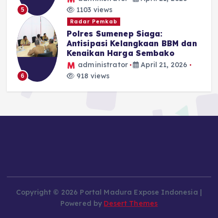
1103 views
5
Radar Pemkab
Polres Sumenep Siaga:
Antisipasi Kelangkaan BBM dan
Kenaikan Harga Sembako
administrator
April 21, 2026
918 views
6
Copyright © 2026 Portal Madura Expose Indonesia |
Powered by
Desert Themes