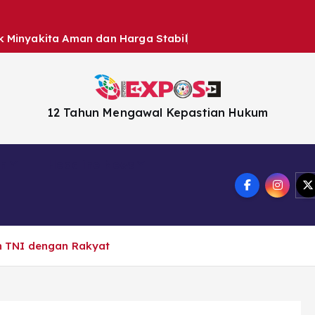
k Minyakita Aman dan Harga Stabil
12 Tahun Mengawal Kepastian Hukum
en
Headline News
 TNI dengan Rakyat