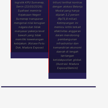
logistik KPU Sumenep,
triliun) terlihat kontras
Senin (23/03/2026).
dengan alokasi Belanja
Syafrawi meminta
Modal yang hanya
Kejaksaan Negeri
dijatah 3,2 persen
Sumenep transparan
(Rp73,8 miliar).
mengenai nilai kerugian
Ketimpangan ini
negara dan tidak
memicu kritik terkait
menyasar pekerja level
efektivitas anggaran
bawah yang tidak
dalam mendorong
memiliki kewenangan
pembangunan
kebijakan. (Kolase Foto:
infrastruktur dan
Dok. Madura Expose)
kemandirian ekonomi
daerah di tengah
tantangan
ketidakpastian global.
(Ilustrasi: Madura
Expose/Gemini)