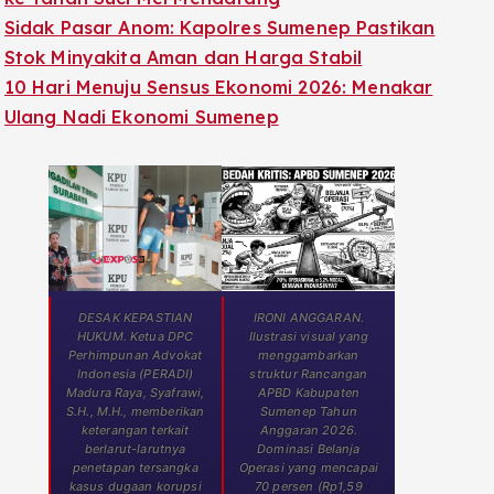
Sidak Pasar Anom: Kapolres Sumenep Pastikan
Stok Minyakita Aman dan Harga Stabil
10 Hari Menuju Sensus Ekonomi 2026: Menakar
Ulang Nadi Ekonomi Sumenep
DESAK KEPASTIAN
IRONI ANGGARAN.
HUKUM. Ketua DPC
Ilustrasi visual yang
Perhimpunan Advokat
menggambarkan
Indonesia (PERADI)
struktur Rancangan
Madura Raya, Syafrawi,
APBD Kabupaten
S.H., M.H., memberikan
Sumenep Tahun
keterangan terkait
Anggaran 2026.
berlarut-larutnya
Dominasi Belanja
penetapan tersangka
Operasi yang mencapai
kasus dugaan korupsi
70 persen (Rp1,59