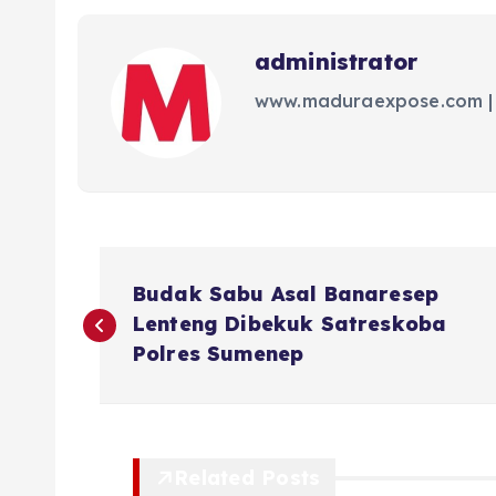
administrator
www.maduraexpose.com |
N
Budak Sabu Asal Banaresep
a
Lenteng Dibekuk Satreskoba
Polres Sumenep
v
i
Related Posts