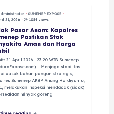
administrator
SUMENEP EXPOSE
il 21, 2026
1084 views
dak Pasar Anom: Kapolres
menep Pastikan Stok
nyakita Aman dan Harga
abil
it: 21 April 2026 | 23:20 WIB Sumenep
duraExpose.com) – Menjaga stabilitas
tai pasok bahan pangan strategis,
olres Sumenep AKBP Anang Hardiyanto,
.K., melakukan inspeksi mendadak (sidak)
ersediaan minyak goreng…
tinue reading