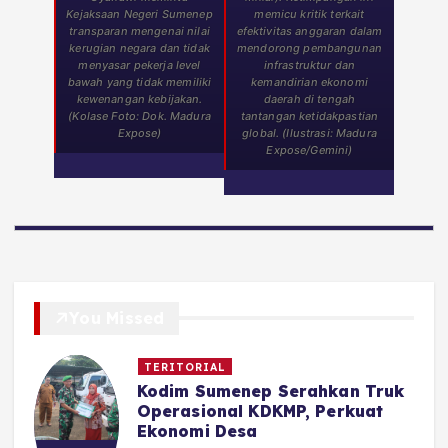
Kejaksaan Negeri Sumenep
memicu kritik terkait
transparan mengenai nilai
efektivitas anggaran dalam
kerugian negara dan tidak
mendorong pembangunan
menyasar pekerja level
infrastruktur dan
bawah yang tidak memiliki
kemandirian ekonomi
kewenangan kebijakan.
daerah di tengah
(Kolase Foto: Dok. Madura
tantangan ketidakpastian
Expose)
global. (Ilustrasi: Madura
Expose/Gemini)
You Missed
TERITORIAL
Kodim Sumenep Serahkan Truk
Operasional KDKMP, Perkuat
Ekonomi Desa