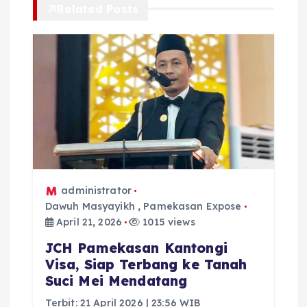
s
Related Posts
i
p
o
s
administrator
Dawuh Masyayikh
,
Pamekasan Expose
April 21, 2026
1015 views
JCH Pamekasan Kantongi
Visa, Siap Terbang ke Tanah
Suci Mei Mendatang
Terbit: 21 April 2026 | 23:56 WIB