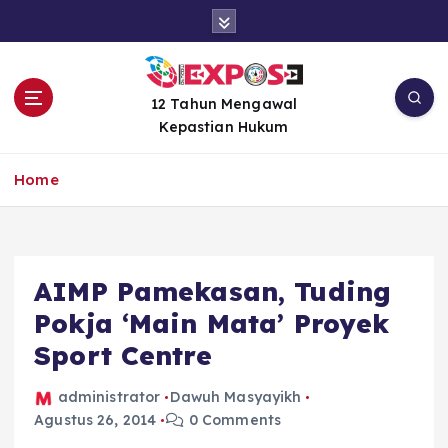
S
k
i
p
t
12 Tahun Mengawal
o
Kepastian Hukum
c
o
Home
n
t
e
n
AIMP Pamekasan, Tuding
t
Pokja ‘Main Mata’ Proyek
Sport Centre
administrator
Dawuh Masyayikh
Agustus 26, 2014
0 Comments