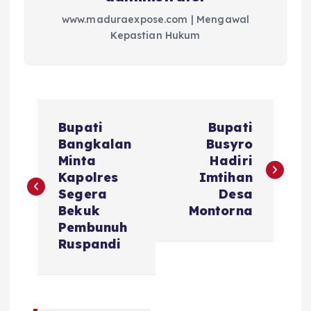
www.maduraexpose.com | Mengawal
Kepastian Hukum
N
Bupati
Bupati
a
Bangkalan
Busyro
Minta
Hadiri
v
Kapolres
Imtihan
Segera
Desa
i
Bekuk
Montorna
Pembunuh
g
Ruspandi
a