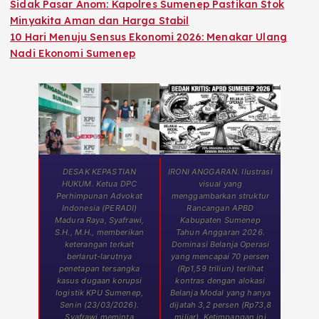
Sidak Pasar Anom: Kapolres Sumenep Pastikan Stok
Minyakita Aman dan Harga Stabil
10 Hari Menuju Sensus Ekonomi 2026: Menakar Ulang
Nadi Ekonomi Sumenep
DESAK KEPASTIAN
IRONI ANGGARAN. Ilustrasi
HUKUM. Ketua DPC
visual yang
Perhimpunan Advokat
menggambarkan struktur
Indonesia (PERADI)
Rancangan APBD
Madura Raya, Syafrawi,
Kabupaten Sumenep
S.H., M.H., memberikan
Tahun Anggaran 2026.
keterangan terkait
Dominasi Belanja Operasi
berlarut-larutnya
yang mencapai 70 persen
penetapan tersangka
(Rp1,59 triliun) terlihat
kasus dugaan korupsi
kontras dengan alokasi
logistik KPU Sumenep,
Belanja Modal yang hanya
Senin (23/03/2026).
dijatah 3,2 persen (Rp73,8
Syafrawi meminta
miliar). Ketimpangan ini