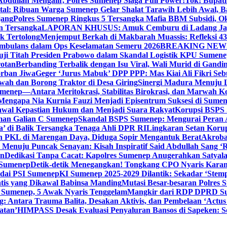
bdullah Mengalir, Polres Sumenep Siaga Full Power!
Tok! Bupat
ital: Ribuan Warga Sumenep Gelar Shalat Tarawih Lebih Awal, 
jang
Polres Sumenep Ringkus 5 Tersangka Mafia BBM Subsidi, O
n Tersangka
LAPORAN KHUSUS: Amuk Cemburu di Ladang Ja
k Tertolong
Menjemput Berkah di Makbarah Muassis: Refleksi 4
 Ambulans dalam Ops Keselamatan Semeru 2026
BREAKING NEWS: G
ji Titah Presiden Prabowo dalam Skandal Logistik KPU Sumen
rotan
Berbanding Terbalik dengan Isu Viral, Wali Murid di Gandi
orban Jiwa
Geger ‘Jurus Mabuk’ DPP PPP: Mas Kiai Ali Fikri Seb
wah dan Borong Traktor di Desa Giring
Sinergi Madura Menuju 
umenep—Antara Meritokrasi, Stabilitas Birokrasi, dan Marwah Ko
 Mengapa Nia Kurnia Fauzi Menjadi Episentrum Suksesi di Sume
awal Kepastian Hukum dan Menjadi Suara Rakyat
Korupsi BSPS 
man Galian C Sumenep
Skandal BSPS Sumenep: Mengurai Peran
a’ di Balik Tersangka Tenaga Ahli DPR RI
Lingkaran Setan Koru
 PKL di Marengan Daya, Diduga Sopir Mengantuk Berat
Akrobat
Menuju Puncak Senayan: Kisah Inspiratif Said Abdullah Sang ‘R
an
Dedikasi Tanpa Cacat: Kapolres Sumenep Anugerahkan Satyala
 Sumenep
Detik-detik Menegangkan! Tongkang CPO Nyaris Karam
odai PSI Sumenep
KI Sumenep 2025-2029 Dilantik: Sekadar ‘Stem
tis yang Dikawal Babinsa Manding
Mutasi Besar-besaran Polres S
 Sumenep, 5 Awak Nyaris Tenggelam
Mangkir dari RDP DPRD Su
g: Antara Trauma Balita, Desakan Aktivis, dan Pembelaan ‘Actus
atan’
HIMPASS Desak Evaluasi Penyaluran Bansos di Sapeken: 