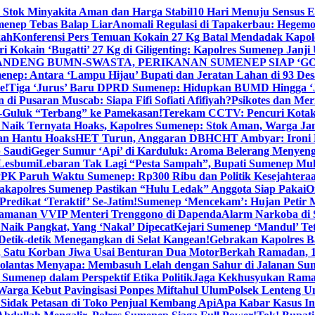
 Stok Minyakita Aman dan Harga Stabil
10 Hari Menuju Sensus 
menep Tebas Balap Liar
Anomali Regulasi di Tapakerbau: Hegemo
kah
Konferensi Pers Temuan Kokain 27 Kg Batal Mendadak Kapol
ri Kokain ‘Bugatti’ 27 Kg di Giligenting: Kapolres Sumenep Janji
ANDENG BUMN-SWASTA, PERIKANAN SUMENEP SIAP ‘GO
ep: Antara ‘Lampu Hijau’ Bupati dan Jeratan Lahan di 93 Des
e!
Tiga ‘Jurus’ Baru DPRD Sumenep: Hidupkan BUMD Hingga ‘
di Pusaran Muscab: Siapa Fifi Sofiati Afifiyah?
Psikotes dan Me
-Guluk “Terbang” ke Pamekasan!
Terekam CCTV: Pencuri Kotak
Naik Ternyata Hoaks, Kapolres Sumenep: Stok Aman, Warga Ja
an Hantu Hoaks
HET Turun, Anggaran DBHCHT Ambyar: Ironi 
 Saudi
Geger Sumur ‘Api’ di Karduluk: Aroma Belerang Menyengat
 Lesbumi
Lebaran Tak Lagi “Pesta Sampah”, Bupati Sumenep Mul
K Paruh Waktu Sumenep: Rp300 Ribu dan Politik Kesejahteraa
apolres Sumenep Pastikan “Hulu Ledak” Anggota Siap Pakai
O
Predikat ‘Teraktif’ Se-Jatim!
Sumenep ‘Mencekam’: Hujan Petir M
ngamanan VVIP Menteri Trenggono di Dapenda
Alarm Narkoba di S
 Naik Pangkat, Yang ‘Nakal’ Dipecat
Kejari Sumenep ‘Mandul’ Te
Detik-detik Menegangkan di Selat Kangean!
Gebrakan Kapolres 
, Satu Korban Jiwa Usai Benturan Dua Motor
Berkah Ramadan, 1
olantas Menyapa: Membasuh Lelah dengan Sahur di Jalanan Su
umenep dalam Perspektif Etika Politik
Jaga Kekhusyukan Rama
arga Kebut Pavingisasi Ponpes Miftahul Ulum
Polsek Lenteng U
Sidak Petasan di Toko Penjual Kembang Api
Apa Kabar Kasus I