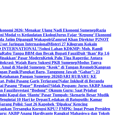
Ekonomi 2026: Menakar Ulang Nadi Ekonomi Sumenep
Razia
ni Modal vs Kedaulatan Ekologi
Jurus Fajar ‘Kepung’ Ekonomi
da Jatim Dipanggil Wakapolri
Zamrud Khan Direktur P2NOT
 Usut Jaringan Internasional
Misteri 27 Kilogram Kokain
 INTERNATIONAL’!
Solusi Lahan KDKMP: Moh. Ramli
a
Rabu Tanpa BBM dan Becak Bupati Fauzi
Duit ‘Ikan’ Rp 1,6
Jinakkan’ Pasar Modern
Ketok Palu Tiga Raperda: Antara
ritokrasi: Wajah Baru Suksesi PKB Sumenep
Modus Tanya
 Amal di Masjid Sumenep “Keok” di Tangan Resmob!
Kangean
ngan Panik!
Pangkat Baru, Tanggung Jawab “Gahar”: 23
Ketahanan Pangan Sumenep 2026
DARI RUBARU KE
, Polisi Pasang Garis Terlarang!
Nalar Inklusif di Beranda
ai Pasang “Pagar” Regulasi?
Sidak Pospam: Jurus AKBP Anang
n Fauzi
Investasi “Bodong” Oknum Guru: Saat Pejabat
misi Kapal dan ‘Hantu’ Pasar Tumpah: Skenario Besar Mudik
engintai 10 Hari ke Depan!
Ledakan di Batuputih: Kamar
arang Polisi: Saat 26 Kapolsek ‘Dipaksa’ Kencing
tapkan Tersangka Korupsi KPU? FMPK: Ingat Pesan Presiden
Baru: AKBP Anang Hardiyanto Rangkul Mahasiswa dan Tokoh