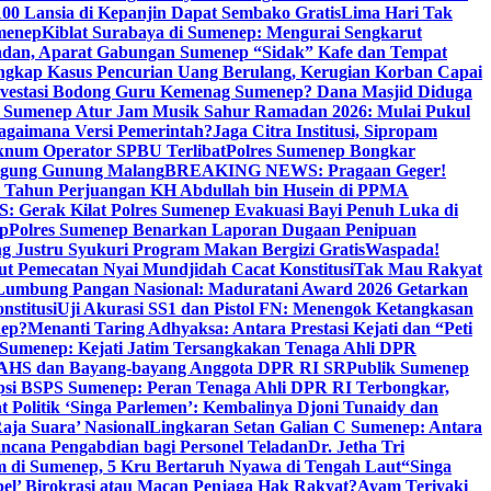
00 Lansia di Kepanjin Dapat Sembako Gratis
Lima Hari Tak
menep
Kiblat Surabaya di Sumenep: Mengurai Sengkarut
dan, Aparat Gabungan Sumenep “Sidak” Kafe dan Tempat
ngkap Kasus Pencurian Uang Berulang, Kerugian Korban Capai
nvestasi Bodong Guru Kemenag Sumenep? Dana Masjid Diduga
i Sumenep Atur Jam Musik Sahur Ramadan 2026: Mulai Pukul
Bagaimana Versi Pemerintah?
Jaga Citra Institusi, Sipropam
knum Operator SPBU Terlibat
Polres Sumenep Bongkar
gung Gunung Malang
BREAKING NEWS: Pragaan Geger!
3 Tahun Perjuangan KH Abdullah bin Husein di PPMA
erak Kilat Polres Sumenep Evakuasi Bayi Penuh Luka di
ep
Polres Sumenep Benarkan Laporan Dugaan Penipuan
ng Justru Syukuri Program Makan Bergizi Gratis
Waspada!
ut Pemecatan Nyai Mundjidah Cacat Konstitusi
Tak Mau Rakyat
Lumbung Pangan Nasional: Maduratani Award 2026 Getarkan
nstitusi
Uji Akurasi SS1 dan Pistol FN: Menengok Ketangkasan
nep?
Menanti Taring Adhyaksa: Antara Prestasi Kejati dan “Peti
Sumenep: Kejati Jatim Tersangkakan Tenaga Ahli DPR
 AHS dan Bayang-bayang Anggota DPR RI SR
Publik Sumenep
psi BSPS Sumenep: Peran Tenaga Ahli DPR RI Terbongkar,
 Politik ‘Singa Parlemen’: Kembalinya Djoni Tunaidy dan
aja Suara’ Nasional
Lingkaran Setan Galian C Sumenep: Antara
ncana Pengabdian bagi Personel Teladan
Dr. Jetha Tri
 di Sumenep, 5 Kru Bertaruh Nyawa di Tengah Laut
“Singa
pel’ Birokrasi atau Macan Penjaga Hak Rakyat?
Ayam Teriyaki