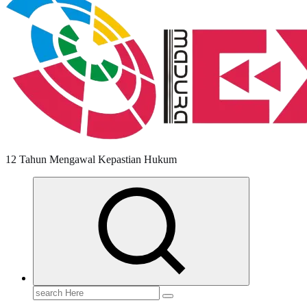
12 Tahun Mengawal Kepastian Hukum
Search
for: