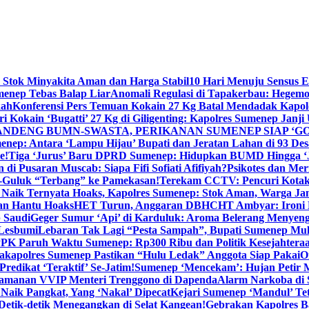
 Stok Minyakita Aman dan Harga Stabil
10 Hari Menuju Sensus 
menep Tebas Balap Liar
Anomali Regulasi di Tapakerbau: Hegemo
kah
Konferensi Pers Temuan Kokain 27 Kg Batal Mendadak Kapol
ri Kokain ‘Bugatti’ 27 Kg di Giligenting: Kapolres Sumenep Janji
ANDENG BUMN-SWASTA, PERIKANAN SUMENEP SIAP ‘GO
ep: Antara ‘Lampu Hijau’ Bupati dan Jeratan Lahan di 93 Des
e!
Tiga ‘Jurus’ Baru DPRD Sumenep: Hidupkan BUMD Hingga ‘
di Pusaran Muscab: Siapa Fifi Sofiati Afifiyah?
Psikotes dan Me
-Guluk “Terbang” ke Pamekasan!
Terekam CCTV: Pencuri Kotak
Naik Ternyata Hoaks, Kapolres Sumenep: Stok Aman, Warga Ja
an Hantu Hoaks
HET Turun, Anggaran DBHCHT Ambyar: Ironi 
 Saudi
Geger Sumur ‘Api’ di Karduluk: Aroma Belerang Menyengat
 Lesbumi
Lebaran Tak Lagi “Pesta Sampah”, Bupati Sumenep Mul
K Paruh Waktu Sumenep: Rp300 Ribu dan Politik Kesejahteraa
apolres Sumenep Pastikan “Hulu Ledak” Anggota Siap Pakai
O
Predikat ‘Teraktif’ Se-Jatim!
Sumenep ‘Mencekam’: Hujan Petir M
ngamanan VVIP Menteri Trenggono di Dapenda
Alarm Narkoba di S
 Naik Pangkat, Yang ‘Nakal’ Dipecat
Kejari Sumenep ‘Mandul’ Te
Detik-detik Menegangkan di Selat Kangean!
Gebrakan Kapolres 