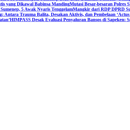
tis yang Dikawal Babinsa Manding
Mutasi Besar-besaran Polres S
 Sumenep, 5 Awak Nyaris Tenggelam
Mangkir dari RDP DPRD Su
g: Antara Trauma Balita, Desakan Aktivis, dan Pembelaan ‘Actus
atan’
HIMPASS Desak Evaluasi Penyaluran Bansos di Sapeken: 