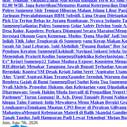
Ikut ‘Dilahap’ Oknum!
Zakat Mal Ketua Banggar DPR RI Said A
02.00 WIB, Jaga Ketertiban!
Memutus Rantai Keterpencilan Dig
Polres Sumenep Sisir Tempat Hiburan Malam Jelang Libur Pan
Jaringan Penyalahgunaan BBM Subsidi, Lima Orang Ditetapka
Pick Up Terjun Bebas ke Jurang Rombasan, Nyawa Sujianto Ta
Sumenep
Satlantas Polres Sumenep Gelar Safety Driving Sopir
Desa Kolor, Kapolres: Perkara Ditangani Secara Maraton!
Mengu
Investasi Oknum Guru Kemenag, Modus ‘Dana Masjid’ Jadi So
Inilah Titik Jalur Tengkorak di Sumenep yang Kerap Makan K
Susah Air Saat Lebaran, Said Abdullah “Pasang Badan” Bor Sa
Pendopo Keraton Sumenep
Eksklusif: Navigasi Suksesi Sekda S
Menembak Prajurit Kodim Sumenep
Dialektika Keberlanjutan:
Es” Kejari Sumenep
12 Tahun Madura Expose: Konsisten Meng
RI
Editorial: Menakar Tanggung Jawab Bupati Terhadap Anca
Bergolak: Kontra’SM Desak Kejati Jatim Seret ‘Aspirator Utam
Alur ‘Upeti’ Aspirasi Kian Terang
Xpander Seruduk Warung dan
Bendera Gajah di Bumi Sumenep
Dari Sudut Kota Tua Sumenep 
Nyali Aktivis, Prosedur Hukum, dan Kelestarian yang Digadaik
Dharmawan: Sosok Hakim Muda Inovatif di Pengadilan Negeri
Parlemen” Turun Gunung! R. Ach. Djoni Tunaidy Resmi Nahk
hingga Tahu Fantasi: Intip Mewahnya Menu Makan Bergizi Gra
Lengkapnya
Tongkang Muatan CPO Bocor di Perairan Giliyang
Mahasiswa
Menguji Kebenaran Materil di Balik Skandal Gandin
Tanah Tandus Jadi Hamparan Padi Lewat Teknologi ‘Hujan Bu
Jum. Agu 7th, 2026