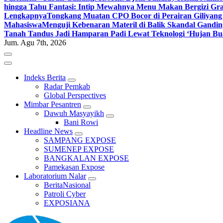
hingga Tahu Fantasi: Intip Mewahnya Menu Makan Bergizi Gra
Lengkapnya
Tongkang Muatan CPO Bocor di Perairan Giliyang
Mahasiswa
Menguji Kebenaran Materil di Balik Skandal Gandin
Tanah Tandus Jadi Hamparan Padi Lewat Teknologi ‘Hujan Bu
Jum. Agu 7th, 2026
Indeks Berita
Radar Pemkab
Global Perspectives
Mimbar Pesantren
Dawuh Masyayikh
Bani Rowi
Headline News
SAMPANG EXPOSE
SUMENEP EXPOSE
BANGKALAN EXPOSE
Pamekasan Expose
Laboratorium Nalar
BeritaNasional
Patroli Cyber
EXPOSIANA