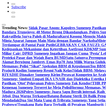
Subscribe
Trending News:
Sidak Pasar Anom: Kapolres Sumenep Pastikan
Bandara Trunojoyo: 48 Motor Brong Dikandangkan, Polres Su
Rakyat
Bela Surya Paloh di Madura
Kursi Kosong Menuju Mak
Minta Aparat Jangan Main Mata dengan Bandar Narkoba
Miste
Terdampar di Pantai Pasir Putih
GEBRAKAN CAK FAUZI: G
Kedepankan Mekanisme dan Ketertiban Aset
Ironi KDKMP Sumen
Miliar Cair: DPRD Sumenep Ingatkan Jangan Cuma ‘Pesta’ Lel
Proteksi Pasar dan Wajah Baru BUMD
Satu-Satunya Perempuan 
Alamat Berujung Jambret, Emas Rp70 Juta Milik Warga Guluk
Memanas: Polisi “Sikat” Spekulan BBM di Kepulauan!
Isu BBM 
Prajurit Kodim Sumenep Resmi Naik Kelas!
Sidak BBM: Melaw
RIYADH! Disnaker Sumenep Kirim Perawat Kompeten ke Arab
Sumenep: Simfoni Empati IKA UNAIR dan Dialektika Estetika
Pastikan ‘Otot’ Pelayanan Polres Sumenep Tak Kendor!
THR PPP
Kemenag Sumenep Terseret ke Meja Polisi
Hormuz Memanas, Wak
Madura 2026
Polres Sumenep: Juara Sapu Bersih internal, Raih 
Jebol, Dua Warga Terkapar
Batang-Batang Steril: Di Balik Pe
Mendadak
Dua Sisi Mata Uang di Tribrata Sumenep: Yang Setia
Prabowo!
Tongkang Batu Bara Terbalik di Perairan Mamburit: 