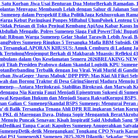
, Satu Korban Jiwa Usai Benturan Dua Motor
Berkah Ramadan, 1
olantas Menyapa: Membasuh Lelah dengan Sahur di Jalanan Su
umenep dalam Perspektif Etika Politik
Jaga Kekhusyukan Rama
arga Kebut Pavingisasi Ponpes Miftahul Ulum
Polsek Lenteng U
Sidak Petasan di Toko Penjual Kembang Api
Apa Kabar Kasus I
bdullah Mengalir, Polres Sumenep Siaga Full Power!
Tok! Bupat
ital: Ribuan Warga Sumenep Gelar Shalat Tarawih Lebih Awal, 
jang
Polres Sumenep Ringkus 5 Tersangka Mafia BBM Subsidi, O
n Tersangka
LAPORAN KHUSUS: Amuk Cemburu di Ladang Ja
k Tertolong
Menjemput Berkah di Makbarah Muassis: Refleksi 4
 Ambulans dalam Ops Keselamatan Semeru 2026
BREAKING NEWS: G
ji Titah Presiden Prabowo dalam Skandal Logistik KPU Sumen
rotan
Berbanding Terbalik dengan Isu Viral, Wali Murid di Gandi
orban Jiwa
Geger ‘Jurus Mabuk’ DPP PPP: Mas Kiai Ali Fikri Seb
wah dan Borong Traktor di Desa Giring
Sinergi Madura Menuju 
umenep—Antara Meritokrasi, Stabilitas Birokrasi, dan Marwah Ko
 Mengapa Nia Kurnia Fauzi Menjadi Episentrum Suksesi di Sume
awal Kepastian Hukum dan Menjadi Suara Rakyat
Korupsi BSPS 
man Galian C Sumenep
Skandal BSPS Sumenep: Mengurai Peran
a’ di Balik Tersangka Tenaga Ahli DPR RI
Lingkaran Setan Koru
 PKL di Marengan Daya, Diduga Sopir Mengantuk Berat
Akrobat
Menuju Puncak Senayan: Kisah Inspiratif Said Abdullah Sang ‘R
an
Dedikasi Tanpa Cacat: Kapolres Sumenep Anugerahkan Satyala
 Sumenep
Detik-detik Menegangkan! Tongkang CPO Nyaris Karam
odai PSI Sumenep
KI Sumenep 2025-2029 Dilantik: Sekadar ‘Stem