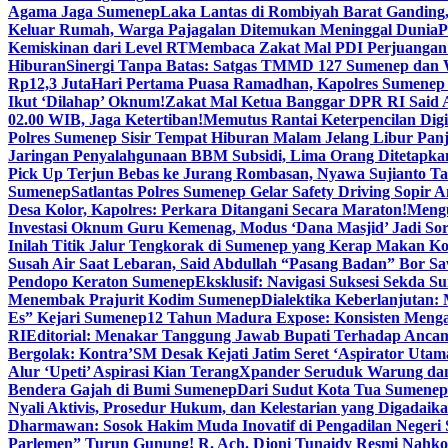
Agama Jaga Sumenep
Laka Lantas di Rombiyah Barat Ganding
Keluar Rumah, Warga Pajagalan Ditemukan Meninggal Dunia
P
Kemiskinan dari Level RT
Membaca Zakat Mal PDI Perjuangan S
Hiburan
Sinergi Tanpa Batas: Satgas TMMD 127 Sumenep dan W
Rp12,3 Juta
Hari Pertama Puasa Ramadhan, Kapolres Sumenep 
Ikut ‘Dilahap’ Oknum!
Zakat Mal Ketua Banggar DPR RI Said A
02.00 WIB, Jaga Ketertiban!
Memutus Rantai Keterpencilan Dig
Polres Sumenep Sisir Tempat Hiburan Malam Jelang Libur Pan
Jaringan Penyalahgunaan BBM Subsidi, Lima Orang Ditetapka
Pick Up Terjun Bebas ke Jurang Rombasan, Nyawa Sujianto Ta
Sumenep
Satlantas Polres Sumenep Gelar Safety Driving Sopir
Desa Kolor, Kapolres: Perkara Ditangani Secara Maraton!
Mengu
Investasi Oknum Guru Kemenag, Modus ‘Dana Masjid’ Jadi So
Inilah Titik Jalur Tengkorak di Sumenep yang Kerap Makan K
Susah Air Saat Lebaran, Said Abdullah “Pasang Badan” Bor Sa
Pendopo Keraton Sumenep
Eksklusif: Navigasi Suksesi Sekda S
Menembak Prajurit Kodim Sumenep
Dialektika Keberlanjutan:
Es” Kejari Sumenep
12 Tahun Madura Expose: Konsisten Meng
RI
Editorial: Menakar Tanggung Jawab Bupati Terhadap Anca
Bergolak: Kontra’SM Desak Kejati Jatim Seret ‘Aspirator Utam
Alur ‘Upeti’ Aspirasi Kian Terang
Xpander Seruduk Warung dan
Bendera Gajah di Bumi Sumenep
Dari Sudut Kota Tua Sumenep 
Nyali Aktivis, Prosedur Hukum, dan Kelestarian yang Digadaik
Dharmawan: Sosok Hakim Muda Inovatif di Pengadilan Negeri
Parlemen” Turun Gunung! R. Ach. Djoni Tunaidy Resmi Nahk