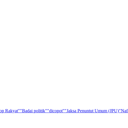
op Rakyat"
"Badai politik"
"dicopot"
"Jaksa Penuntut Umum (JPU)
"Naf