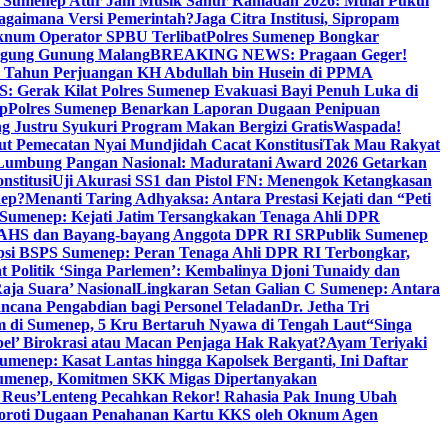
i Sumenep Atur Jam Musik Sahur Ramadan 2026: Mulai Pukul
Bagaimana Versi Pemerintah?
Jaga Citra Institusi, Sipropam
knum Operator SPBU Terlibat
Polres Sumenep Bongkar
gung Gunung Malang
BREAKING NEWS: Pragaan Geger!
3 Tahun Perjuangan KH Abdullah bin Husein di PPMA
erak Kilat Polres Sumenep Evakuasi Bayi Penuh Luka di
ep
Polres Sumenep Benarkan Laporan Dugaan Penipuan
ng Justru Syukuri Program Makan Bergizi Gratis
Waspada!
ut Pemecatan Nyai Mundjidah Cacat Konstitusi
Tak Mau Rakyat
Lumbung Pangan Nasional: Maduratani Award 2026 Getarkan
nstitusi
Uji Akurasi SS1 dan Pistol FN: Menengok Ketangkasan
nep?
Menanti Taring Adhyaksa: Antara Prestasi Kejati dan “Peti
Sumenep: Kejati Jatim Tersangkakan Tenaga Ahli DPR
 AHS dan Bayang-bayang Anggota DPR RI SR
Publik Sumenep
psi BSPS Sumenep: Peran Tenaga Ahli DPR RI Terbongkar,
 Politik ‘Singa Parlemen’: Kembalinya Djoni Tunaidy dan
aja Suara’ Nasional
Lingkaran Setan Galian C Sumenep: Antara
ncana Pengabdian bagi Personel Teladan
Dr. Jetha Tri
 di Sumenep, 5 Kru Bertaruh Nyawa di Tengah Laut
“Singa
pel’ Birokrasi atau Macan Penjaga Hak Rakyat?
Ayam Teriyaki
umenep: Kasat Lantas hingga Kapolsek Berganti, Ini Daftar
menep, Komitmen SKK Migas Dipertanyakan
 Reus’
Lenteng Pecahkan Rekor! Rahasia Pak Inung Ubah
Soroti Dugaan Penahanan Kartu KKS oleh Oknum Agen