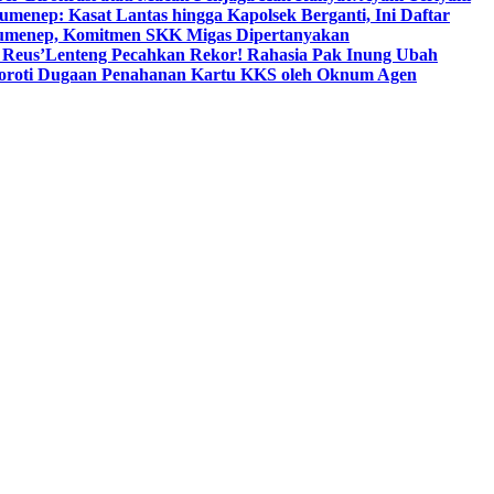
umenep: Kasat Lantas hingga Kapolsek Berganti, Ini Daftar
menep, Komitmen SKK Migas Dipertanyakan
 Reus’
Lenteng Pecahkan Rekor! Rahasia Pak Inung Ubah
Soroti Dugaan Penahanan Kartu KKS oleh Oknum Agen