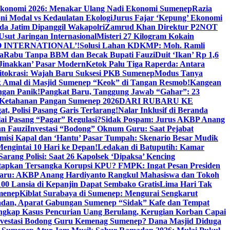
Ekonomi 2026: Menakar Ulang Nadi Ekonomi Sumenep
Razia
ni Modal vs Kedaulatan Ekologi
Jurus Fajar ‘Kepung’ Ekonomi
da Jatim Dipanggil Wakapolri
Zamrud Khan Direktur P2NOT
 Usut Jaringan Internasional
Misteri 27 Kilogram Kokain
 INTERNATIONAL’!
Solusi Lahan KDKMP: Moh. Ramli
a
Rabu Tanpa BBM dan Becak Bupati Fauzi
Duit ‘Ikan’ Rp 1,6
Jinakkan’ Pasar Modern
Ketok Palu Tiga Raperda: Antara
ritokrasi: Wajah Baru Suksesi PKB Sumenep
Modus Tanya
 Amal di Masjid Sumenep “Keok” di Tangan Resmob!
Kangean
ngan Panik!
Pangkat Baru, Tanggung Jawab “Gahar”: 23
Ketahanan Pangan Sumenep 2026
DARI RUBARU KE
, Polisi Pasang Garis Terlarang!
Nalar Inklusif di Beranda
ai Pasang “Pagar” Regulasi?
Sidak Pospam: Jurus AKBP Anang
n Fauzi
Investasi “Bodong” Oknum Guru: Saat Pejabat
misi Kapal dan ‘Hantu’ Pasar Tumpah: Skenario Besar Mudik
engintai 10 Hari ke Depan!
Ledakan di Batuputih: Kamar
arang Polisi: Saat 26 Kapolsek ‘Dipaksa’ Kencing
tapkan Tersangka Korupsi KPU? FMPK: Ingat Pesan Presiden
Baru: AKBP Anang Hardiyanto Rangkul Mahasiswa dan Tokoh
00 Lansia di Kepanjin Dapat Sembako Gratis
Lima Hari Tak
menep
Kiblat Surabaya di Sumenep: Mengurai Sengkarut
dan, Aparat Gabungan Sumenep “Sidak” Kafe dan Tempat
ngkap Kasus Pencurian Uang Berulang, Kerugian Korban Capai
nvestasi Bodong Guru Kemenag Sumenep? Dana Masjid Diduga