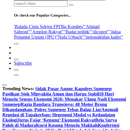
Search
for:
Or check our Popular Categories...
'Balada Cinta Sekjen FPI
'Bu Kombes'
"Ahmad
Sahroni"
"Amplop Rakyat"
"Badai politik"
"dicopot"
"Jaksa
Penuntut Umum (JPU)
"Nafa Urbach"
"penonaktifan kader"
Subscribe
Trending News:
Sidak Pasar Anom: Kapolres Sumenep
Pastikan Stok Minyakita Aman dan Harga Stabil
10 Hari
Menuju Sensus Ekonomi 2026: Menakar Ulang Nadi Ekonomi
Sumenep
Razia Bandara Trunojoyo: 48 Motor Brong
Dikandangkan, Polres Sumenep Tebas Balap Liar
Anomali
Regulasi di Tapakerbau: Hegemoni Modal vs Kedaulatan
Ekologi
Jurus Fajar ‘Kepung’ Ekonomi Rakyat
Bela Surya
Paloh di Madura
Kursi Kosong Menuju Makkah
Konferensi