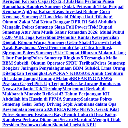
Kerugian Korban Capai Rp12,3 Juta
Hari Pertama Puasa
Ramadhan, Kapolres Sumenep Sidak Petasan di Toko Penjual
Kembang Api
Apa Kabar Kasus Investasi Bodong Guru
Kemenag Sumenep? Dana Masjid Diduga Ikut ‘Dilahap’
Oknum!
Zakat Mal Ketua Banggar DPR RI Said Abdullah
Mengalir, Polres Sumenep Siaga Full Power!
Tok! Bupati
Sumenep Atur Jam Musik Sahur Ramadan 2026: Mulai Pukul
02.00 WIB, Jaga Ketertiban!
Memutus Rantai Keterpencilan
Digital: Ribuan Warga Sumenep Gelar Shalat Tarawih Lebih
Awal, Bagaimana Versi Pemerintah?
Jaga Citra Institusi,
Sipropam Polres Sumenep Sisir Tempat Hiburan Malam Jelang
Libur Panjang
Polres Sumenep Ringkus 5 Tersangka Mafia
BBM Subsidi, Oknum Operator SPBU Terlibat
Polres Sumenep
Bongkar Jaringan Penyalahgunaan BBM Subsidi, Lima Orang
Ditetapkan Tersangka
LAPORAN KHUSUS: Amuk Cemburu
di Ladang Jagung Gunung Malang
BREAKING NEWS:
Pragaan Geger! Pick Up Terjun Bebas ke Jurang Rombasan,
Nyawa Sujianto Tak Tertolong
Menjemput Berkah di
Makbarah Muassis: Refleksi 43 Tahun Perjuangan KH
Abdullah bin Husein di PPMA Sumenep
Satlantas Polres
Sumenep Gelar Safety Driving Sopir Ambulans dalam Ops
Keselamatan Semeru 2026
BREAKING NEWS: Gerak Kilat
Polres Sumenep Evakuasi Bayi Penuh Luka di Desa Kolor,
Kapolres: Perkara Ditangani Secara Maraton!
Menguji Titah
Presiden Prabowo dalam Skandal Logistik KPU