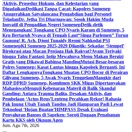
Aktivis, Prosedur Hukum, dan Kelestarian yang
Digadaikan
Dedikasi Tanpa Cacat: Kapolres Sumenep
Anugerahkan Satyalancana Pengabdian bagi Personel
Teladan
Dr. Jetha Tri Dharmawan: Sosok Hakim Muda
Inovatif di Pengadilan Negeri Sumenep
Detik-detik
Menegangkan! Tongkang CPO Nyaris Karam di Sumenep, 5
Kru Bertaruh Nyawa di Tengah Laut
“Singa Parlemen” Turun
Gunung! R. Ach. Djoni Tunaidy Resmi Nahkodai PSI
Sumenep
KI Sumenep 2025-2029 Dilantik: Sekadar ‘Stempel’
Birokrasi atau Macan Penjaga Hak Rakyat?
Ayam Teriyaki
hingga Tahu Fantasi: Intip Mewahnya Menu Makan Bergizi
Gratis yang Dikawal Babinsa Manding
Mutasi Besar-besaran
Polres Sumenep: Kasat Lantas hingga Kapolsek Berganti, Ini
Daftar Lengkapnya
Tongkang Muatan CPO Bocor di Perairan
Giliyang Sumenep, 5 Awak Nyaris Tenggelam
Mangkir dari
RDP DPRD Sumenep, Komitmen SKK Migas Dipertanyakan
Mahasiswa
Menguji Kebenaran Materil di Balik Skandal
Ganding: Antara Trauma Balita, Desakan Aktivis, dan
Pembelaan ‘Actus Reus’
Lenteng Pecahkan Rekor! Rahasia
Pak Inung Ubah Tanah Tandus Jadi Hamparan Padi Lewat
Teknologi ‘Hujan Buatan’
HIMPASS Desak Evaluasi
Penyaluran Bansos di Sapeken: Soroti Dugaan Penahanan
Kartu KKS oleh Oknum Agen
Jum. Agu 7th, 2026