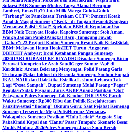
Fifi Sofiati Afifiyah?
Psikotes dan Meritokrasi: Wajah Baru
Suksesi PKB Sumenep
Modus Tanya Alamat Berujung
Jambret, Emas Rp70 Juta Milik Warga Guluk-Guluk
“Terbang” ke Pamekasan!
Terekam CCTV: Pencuri Kotak
Amal di Masjid Sumenep “Keok” di Tangan Resmob!
Kangean
Memanas: Polisi “Sikat” Spekulan BBM di Kepulauan!
Isu
BBM Naik Ternyata Hoaks, Kapolres Sumenep: Stok Aman,
Warga Jangan Panik!
Pangkat Baru, Tanggung Jawab
“Gahar”: 23 Prajurit Kodim Sumenep Resmi Naik Kelas!
Sidak
BBM: Melawan Hantu Hoaks
HET Turun, Anggaran
DBHCHT Ambyar: Ironi Ketahanan Pangan Sumenep
2026
DARI RUBARU KE RIYADH! Disnaker Sumenep Kirim
Perawat Kompeten ke Arab Saudi
Geger Sumur ‘Api’ di
Karduluk: Aroma Belerang Menyengat, Polisi Pasang Garis
Terlarang!
Nalar Inklusif di Beranda Sumenep: Simfoni Empati
IKA UNAIR dan Dialektika Estetika Lesbumi
Lebaran Tak
Lagi “Pesta Sampah”, Bupati Sumenep Mulai Pasang “Pagar”
Regulasi?
Sidak Pospam: Jurus AKBP Anang Pastikan ‘Otot’
Pelayanan Polres Sumenep Tak Kendor!
THR PPPK Paruh
Waktu Sumenep: Rp300 Ribu dan Politik Kesejahteraan
Fauzi
Investasi “Bodong” Oknum Guru: Saat Pejabat Kemenag
Sumenep Terseret ke Meja Polisi
Hormuz Memanas,
Wakapolres Sumenep Pastikan “Hulu Ledak” Anggota Siap
Pakai
Omisi Kapal dan ‘Hantu’ Pasar Tumpah: Skenario Besar
Mudik Madura 2026
Polres Sumenep: Juara Sapu Bersih