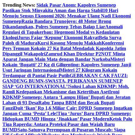
Skip
Trending News:
Sidak Pasar Anom: Kapolres Sumenep
to
Pastikan Stok Minyakita Aman dan Harga Stabil
10 Hari
content
Menuju Sensus Ekonomi 2026: Menakar Ulang Nadi Ekonomi
Sumenep
Razia Bandara Trunojoyo: 48 Motor Brong
Dikandangkan, Polres Sumenep Tebas Balap Liar
Anomali
Regulasi di Tapakerbau: Hegemoni Modal vs Kedaulatan
Ekologi
Jurus Fajar ‘Kepung’ Ekonomi Rakyat
Bela Surya
Paloh di Madura
Kursi Kosong Menuju Makkah
Konferensi
Pers Temuan Kokain 27 Kg Batal Mendadak Kapolda Jatim
Dipanggil Wakapolri
Zamrud Khan Direktur P2NOT Minta
Aparat Jangan Main Mata dengan Bandar Narkoba
Misteri
Kokain ‘Bugatti’ 27 Kg di Giligenting: Kapolres Sumenep Janji
Usut Jaringan Internasional
Misteri 27 Kilogram Kokain
Terdampar di Pantai Pasir Putih
GEBRAKAN CAK FAUZI:
GANDENG BUMN-SWASTA, PERIKANAN SUMENEP
SIAP ‘GO INTERNATIONAL’!
Solusi Lahan KDKMP: Moh.
Ramli Kedepankan Mekanisme dan Ketertiban Aset
Ironi
KDKMP Sumenep: Antara ‘Lampu Hijau’ Bupati dan Jeratan
Lahan di 93 Desa
Rabu Tanpa BBM dan Becak Bupati
Fauzi
Duit ‘Ikan’ Rp 1,6 Miliar Cair: DPRD Sumenep Ingatkan
Jangan Cuma ‘Pesta’ Lele!
Tiga ‘Jurus’ Baru DPRD Sumenep:
Hidupkan BUMD Hingga ‘Jinakkan’ Pasar Modern
Ketok Palu
Tiga Raperda: Antara Proteksi Pasar dan Wajah Baru
BUMD
Satu-Satunya Perempuan di Pusaran Muscab: Siapa