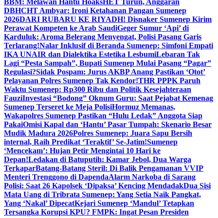
BBM: Melawan Hantu Hoaks
HET Turun, Anggaran
DBHCHT Ambyar: Ironi Ketahanan Pangan Sumenep
2026
DARI RUBARU KE RIYADH! Disnaker Sumenep Kirim
Perawat Kompeten ke Arab Saudi
Geger Sumur ‘Api’ di
Karduluk: Aroma Belerang Menyengat, Polisi Pasang Garis
Terlarang!
Nalar Inklusif di Beranda Sumenep: Simfoni Empati
IKA UNAIR dan Dialektika Estetika Lesbumi
Lebaran Tak
Lagi “Pesta Sampah”, Bupati Sumenep Mulai Pasang “Pagar”
Regulasi?
Sidak Pospam: Jurus AKBP Anang Pastikan ‘Otot’
Pelayanan Polres Sumenep Tak Kendor!
THR PPPK Paruh
Waktu Sumenep: Rp300 Ribu dan Politik Kesejahteraan
Fauzi
Investasi “Bodong” Oknum Guru: Saat Pejabat Kemenag
Sumenep Terseret ke Meja Polisi
Hormuz Memanas,
Wakapolres Sumenep Pastikan “Hulu Ledak” Anggota Siap
Pakai
Omisi Kapal dan ‘Hantu’ Pasar Tumpah: Skenario Besar
Mudik Madura 2026
Polres Sumenep: Juara Sapu Bersih
internal, Raih Predikat ‘Teraktif’ Se-Jatim!
Sumenep
‘Mencekam’: Hujan Petir Mengintai 10 Hari ke
Depan!
Ledakan di Batuputih: Kamar Jebol, Dua Warga
Terkapar
Batang-Batang Steril: Di Balik Pengamanan VVIP
Menteri Trenggono di Dapenda
Alarm Narkoba di Sarang
Polisi: Saat 26 Kapolsek ‘Dipaksa’ Kencing Mendadak
Dua Sisi
Mata Uang di Tribrata Sumenep: Yang Setia Naik Pangkat,
Yang ‘Nakal’ Dipecat
Kejari Sumenep ‘Mandul’ Tetapkan
Tersangka Korupsi KPU? FMPK: Ingat Pesan Presiden