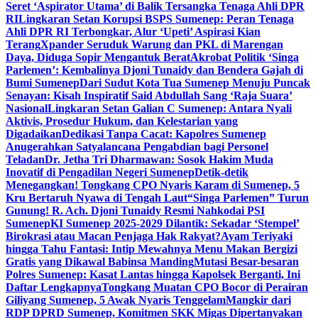
Seret ‘Aspirator Utama’ di Balik Tersangka Tenaga Ahli DPR
RI
Lingkaran Setan Korupsi BSPS Sumenep: Peran Tenaga
Ahli DPR RI Terbongkar, Alur ‘Upeti’ Aspirasi Kian
Terang
Xpander Seruduk Warung dan PKL di Marengan
Daya, Diduga Sopir Mengantuk Berat
Akrobat Politik ‘Singa
Parlemen’: Kembalinya Djoni Tunaidy dan Bendera Gajah di
Bumi Sumenep
Dari Sudut Kota Tua Sumenep Menuju Puncak
Senayan: Kisah Inspiratif Said Abdullah Sang ‘Raja Suara’
Nasional
Lingkaran Setan Galian C Sumenep: Antara Nyali
Aktivis, Prosedur Hukum, dan Kelestarian yang
Digadaikan
Dedikasi Tanpa Cacat: Kapolres Sumenep
Anugerahkan Satyalancana Pengabdian bagi Personel
Teladan
Dr. Jetha Tri Dharmawan: Sosok Hakim Muda
Inovatif di Pengadilan Negeri Sumenep
Detik-detik
Menegangkan! Tongkang CPO Nyaris Karam di Sumenep, 5
Kru Bertaruh Nyawa di Tengah Laut
“Singa Parlemen” Turun
Gunung! R. Ach. Djoni Tunaidy Resmi Nahkodai PSI
Sumenep
KI Sumenep 2025-2029 Dilantik: Sekadar ‘Stempel’
Birokrasi atau Macan Penjaga Hak Rakyat?
Ayam Teriyaki
hingga Tahu Fantasi: Intip Mewahnya Menu Makan Bergizi
Gratis yang Dikawal Babinsa Manding
Mutasi Besar-besaran
Polres Sumenep: Kasat Lantas hingga Kapolsek Berganti, Ini
Daftar Lengkapnya
Tongkang Muatan CPO Bocor di Perairan
Giliyang Sumenep, 5 Awak Nyaris Tenggelam
Mangkir dari
RDP DPRD Sumenep, Komitmen SKK Migas Dipertanyakan