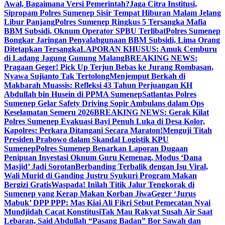
Awal, Bagaimana Versi Pemerintah?
Jaga Citra Institusi,
Sipropam Polres Sumenep Sisir Tempat Hiburan Malam Jelang
Libur Panjang
Polres Sumenep Ringkus 5 Tersangka Mafia
BBM Subsidi, Oknum Operator SPBU Terlibat
Polres Sumenep
Bongkar Jaringan Penyalahgunaan BBM Subsidi, Lima Orang
Ditetapkan Tersangka
LAPORAN KHUSUS: Amuk Cemburu
di Ladang Jagung Gunung Malang
BREAKING NEWS:
Pragaan Geger! Pick Up Terjun Bebas ke Jurang Rombasan,
Nyawa Sujianto Tak Tertolong
Menjemput Berkah di
Makbarah Muassis: Refleksi 43 Tahun Perjuangan KH
Abdullah bin Husein di PPMA Sumenep
Satlantas Polres
Sumenep Gelar Safety Driving Sopir Ambulans dalam Ops
Keselamatan Semeru 2026
BREAKING NEWS: Gerak Kilat
Polres Sumenep Evakuasi Bayi Penuh Luka di Desa Kolor,
Kapolres: Perkara Ditangani Secara Maraton!
Menguji Titah
Presiden Prabowo dalam Skandal Logistik KPU
Sumenep
Polres Sumenep Benarkan Laporan Dugaan
Penipuan Investasi Oknum Guru Kemenag, Modus ‘Dana
Masjid’ Jadi Sorotan
Berbanding Terbalik dengan Isu Viral,
Wali Murid di Ganding Justru Syukuri Program Makan
Bergizi Gratis
Waspada! Inilah Titik Jalur Tengkorak di
Sumenep yang Kerap Makan Korban Jiwa
Geger ‘Jurus
Mabuk’ DPP PPP: Mas Kiai Ali Fikri Sebut Pemecatan Nyai
Mundjidah Cacat Konstitusi
Tak Mau Rakyat Susah Air Saat
Lebaran, Said Abdullah “Pasang Badan” Bor Sawah dan