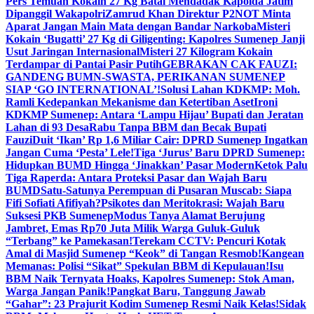
Pers Temuan Kokain 27 Kg Batal Mendadak Kapolda Jatim
Dipanggil Wakapolri
Zamrud Khan Direktur P2NOT Minta
Aparat Jangan Main Mata dengan Bandar Narkoba
Misteri
Kokain ‘Bugatti’ 27 Kg di Giligenting: Kapolres Sumenep Janji
Usut Jaringan Internasional
Misteri 27 Kilogram Kokain
Terdampar di Pantai Pasir Putih
GEBRAKAN CAK FAUZI:
GANDENG BUMN-SWASTA, PERIKANAN SUMENEP
SIAP ‘GO INTERNATIONAL’!
Solusi Lahan KDKMP: Moh.
Ramli Kedepankan Mekanisme dan Ketertiban Aset
Ironi
KDKMP Sumenep: Antara ‘Lampu Hijau’ Bupati dan Jeratan
Lahan di 93 Desa
Rabu Tanpa BBM dan Becak Bupati
Fauzi
Duit ‘Ikan’ Rp 1,6 Miliar Cair: DPRD Sumenep Ingatkan
Jangan Cuma ‘Pesta’ Lele!
Tiga ‘Jurus’ Baru DPRD Sumenep:
Hidupkan BUMD Hingga ‘Jinakkan’ Pasar Modern
Ketok Palu
Tiga Raperda: Antara Proteksi Pasar dan Wajah Baru
BUMD
Satu-Satunya Perempuan di Pusaran Muscab: Siapa
Fifi Sofiati Afifiyah?
Psikotes dan Meritokrasi: Wajah Baru
Suksesi PKB Sumenep
Modus Tanya Alamat Berujung
Jambret, Emas Rp70 Juta Milik Warga Guluk-Guluk
“Terbang” ke Pamekasan!
Terekam CCTV: Pencuri Kotak
Amal di Masjid Sumenep “Keok” di Tangan Resmob!
Kangean
Memanas: Polisi “Sikat” Spekulan BBM di Kepulauan!
Isu
BBM Naik Ternyata Hoaks, Kapolres Sumenep: Stok Aman,
Warga Jangan Panik!
Pangkat Baru, Tanggung Jawab
“Gahar”: 23 Prajurit Kodim Sumenep Resmi Naik Kelas!
Sidak