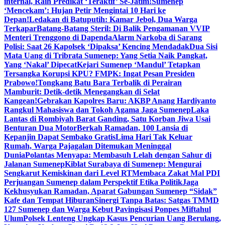
internal, Raih Predikat ‘Teraktif’ Se-Jatim!
Sumenep
‘Mencekam’: Hujan Petir Mengintai 10 Hari ke
Depan!
Ledakan di Batuputih: Kamar Jebol, Dua Warga
Terkapar
Batang-Batang Steril: Di Balik Pengamanan VVIP
Menteri Trenggono di Dapenda
Alarm Narkoba di Sarang
Polisi: Saat 26 Kapolsek ‘Dipaksa’ Kencing Mendadak
Dua Sisi
Mata Uang di Tribrata Sumenep: Yang Setia Naik Pangkat,
Yang ‘Nakal’ Dipecat
Kejari Sumenep ‘Mandul’ Tetapkan
Tersangka Korupsi KPU? FMPK: Ingat Pesan Presiden
Prabowo!
Tongkang Batu Bara Terbalik di Perairan
Mamburit: Detik-detik Menegangkan di Selat
Kangean!
Gebrakan Kapolres Baru: AKBP Anang Hardiyanto
Rangkul Mahasiswa dan Tokoh Agama Jaga Sumenep
Laka
Lantas di Rombiyah Barat Ganding, Satu Korban Jiwa Usai
Benturan Dua Motor
Berkah Ramadan, 100 Lansia di
Kepanjin Dapat Sembako Gratis
Lima Hari Tak Keluar
Rumah, Warga Pajagalan Ditemukan Meninggal
Dunia
Polantas Menyapa: Membasuh Lelah dengan Sahur di
Jalanan Sumenep
Kiblat Surabaya di Sumenep: Mengurai
Sengkarut Kemiskinan dari Level RT
Membaca Zakat Mal PDI
Perjuangan Sumenep dalam Perspektif Etika Politik
Jaga
Kekhusyukan Ramadan, Aparat Gabungan Sumenep “Sidak”
Kafe dan Tempat Hiburan
Sinergi Tanpa Batas: Satgas TMMD
127 Sumenep dan Warga Kebut Pavingisasi Ponpes Miftahul
Ulum
Polsek Lenteng Ungkap Kasus Pencurian Uang Berulang,