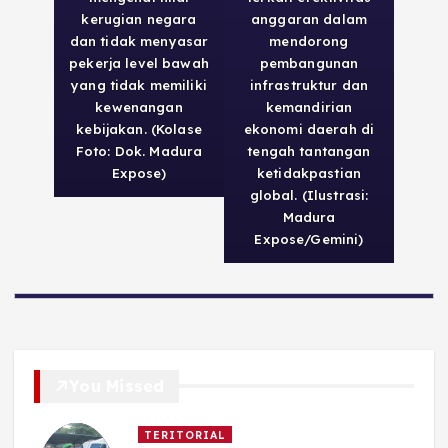
kerugian negara
anggaran dalam
dan tidak menyasar
mendorong
pekerja level bawah
pembangunan
yang tidak memiliki
infrastruktur dan
kewenangan
kemandirian
kebijakan. (Kolase
ekonomi daerah di
Foto: Dok. Madura
tengah tantangan
Expose)
ketidakpastian
global. (Ilustrasi:
Madura
Expose/Gemini)
You Missed
TERITORIAL