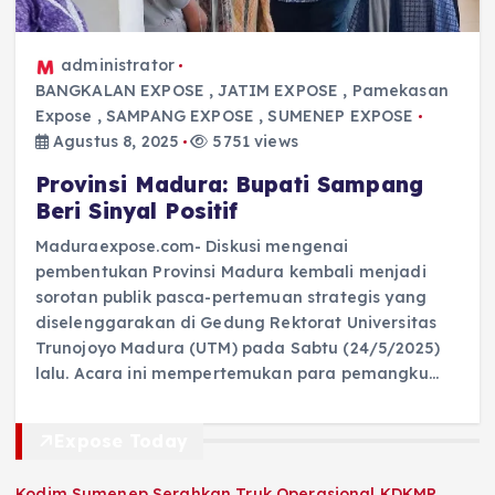
administrator
BANGKALAN EXPOSE
,
JATIM EXPOSE
,
Pamekasan
Expose
,
SAMPANG EXPOSE
,
SUMENEP EXPOSE
Agustus 8, 2025
5751 views
Provinsi Madura: Bupati Sampang
Beri Sinyal Positif
Maduraexpose.com- Diskusi mengenai
pembentukan Provinsi Madura kembali menjadi
sorotan publik pasca-pertemuan strategis yang
diselenggarakan di Gedung Rektorat Universitas
Trunojoyo Madura (UTM) pada Sabtu (24/5/2025)
lalu. Acara ini mempertemukan para pemangku…
Expose Today
Kodim Sumenep Serahkan Truk Operasional KDKMP,