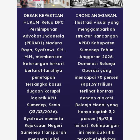
DESAK KEPASTIAN
IRONI ANGGARAN.
HUKUM. Ketua DPC
Ilustrasi visual yang
Perhimpunan
menggambarkan
Advokat Indonesia
struktur Rancangan
(PERADI) Madura
APBD Kabupaten
Raya, Syafrawi, S.H.,
Sumenep Tahun
M.H., memberikan
Anggaran 2026.
keterangan terkait
Dominasi Belanja
berlarut-larutnya
Operasi yang
penetapan
mencapai 70 persen
tersangka kasus
(Rp1,59 triliun)
dugaan korupsi
terlihat kontras
logistik KPU
dengan alokasi
Sumenep, Senin
Belanja Modal yang
(23/03/2026).
hanya dijatah 3,2
Syafrawi meminta
persen (Rp73,8
Kejaksaan Negeri
miliar). Ketimpangan
Sumenep transparan
ini memicu kritik
mengenai nilai
terkait efektivitas