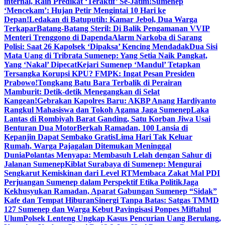
internal, Raih Predikat ‘Teraktif’ Se-Jatim!
Sumenep
‘Mencekam’: Hujan Petir Mengintai 10 Hari ke
Depan!
Ledakan di Batuputih: Kamar Jebol, Dua Warga
Terkapar
Batang-Batang Steril: Di Balik Pengamanan VVIP
Menteri Trenggono di Dapenda
Alarm Narkoba di Sarang
Polisi: Saat 26 Kapolsek ‘Dipaksa’ Kencing Mendadak
Dua Sisi
Mata Uang di Tribrata Sumenep: Yang Setia Naik Pangkat,
Yang ‘Nakal’ Dipecat
Kejari Sumenep ‘Mandul’ Tetapkan
Tersangka Korupsi KPU? FMPK: Ingat Pesan Presiden
Prabowo!
Tongkang Batu Bara Terbalik di Perairan
Mamburit: Detik-detik Menegangkan di Selat
Kangean!
Gebrakan Kapolres Baru: AKBP Anang Hardiyanto
Rangkul Mahasiswa dan Tokoh Agama Jaga Sumenep
Laka
Lantas di Rombiyah Barat Ganding, Satu Korban Jiwa Usai
Benturan Dua Motor
Berkah Ramadan, 100 Lansia di
Kepanjin Dapat Sembako Gratis
Lima Hari Tak Keluar
Rumah, Warga Pajagalan Ditemukan Meninggal
Dunia
Polantas Menyapa: Membasuh Lelah dengan Sahur di
Jalanan Sumenep
Kiblat Surabaya di Sumenep: Mengurai
Sengkarut Kemiskinan dari Level RT
Membaca Zakat Mal PDI
Perjuangan Sumenep dalam Perspektif Etika Politik
Jaga
Kekhusyukan Ramadan, Aparat Gabungan Sumenep “Sidak”
Kafe dan Tempat Hiburan
Sinergi Tanpa Batas: Satgas TMMD
127 Sumenep dan Warga Kebut Pavingisasi Ponpes Miftahul
Ulum
Polsek Lenteng Ungkap Kasus Pencurian Uang Berulang,