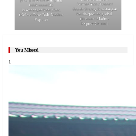
pekerja level bawah yang
kemandirian ekonomi
tidak memiliki
daerah di tengah tantangan
kewenangan kebijakan.
ketidakpastian global.
(Kolase Foto: Dok. Madura
(Ilustrasi: Madura
Expose)
Expose/Gemini)
You Missed
1