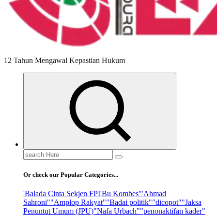
12 Tahun Mengawal Kepastian Hukum
Search
for:
Or check our Popular Categories...
'Balada Cinta Sekjen FPI
'Bu Kombes'
"Ahmad
Sahroni"
"Amplop Rakyat"
"Badai politik"
"dicopot"
"Jaksa
Penuntut Umum (JPU)
"Nafa Urbach"
"penonaktifan kader"