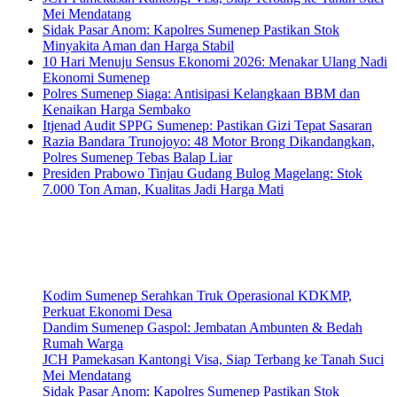
Mei Mendatang
Sidak Pasar Anom: Kapolres Sumenep Pastikan Stok
Minyakita Aman dan Harga Stabil
10 Hari Menuju Sensus Ekonomi 2026: Menakar Ulang Nadi
Ekonomi Sumenep
Polres Sumenep Siaga: Antisipasi Kelangkaan BBM dan
Kenaikan Harga Sembako
Itjenad Audit SPPG Sumenep: Pastikan Gizi Tepat Sasaran
Razia Bandara Trunojoyo: 48 Motor Brong Dikandangkan,
Polres Sumenep Tebas Balap Liar
Presiden Prabowo Tinjau Gudang Bulog Magelang: Stok
7.000 Ton Aman, Kualitas Jadi Harga Mati
Kodim Sumenep Serahkan Truk Operasional KDKMP,
Perkuat Ekonomi Desa
Dandim Sumenep Gaspol: Jembatan Ambunten & Bedah
Rumah Warga
JCH Pamekasan Kantongi Visa, Siap Terbang ke Tanah Suci
Mei Mendatang
Sidak Pasar Anom: Kapolres Sumenep Pastikan Stok