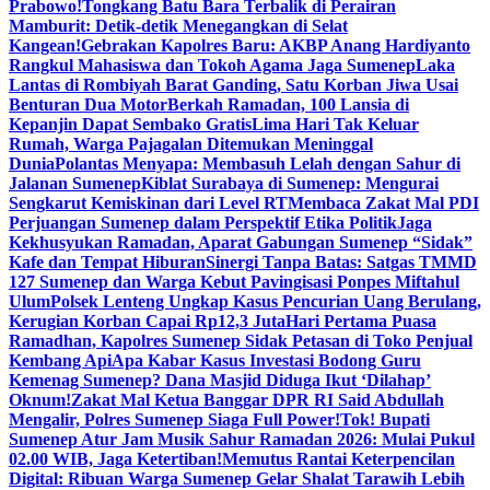
Prabowo!
Tongkang Batu Bara Terbalik di Perairan
Mamburit: Detik-detik Menegangkan di Selat
Kangean!
Gebrakan Kapolres Baru: AKBP Anang Hardiyanto
Rangkul Mahasiswa dan Tokoh Agama Jaga Sumenep
Laka
Lantas di Rombiyah Barat Ganding, Satu Korban Jiwa Usai
Benturan Dua Motor
Berkah Ramadan, 100 Lansia di
Kepanjin Dapat Sembako Gratis
Lima Hari Tak Keluar
Rumah, Warga Pajagalan Ditemukan Meninggal
Dunia
Polantas Menyapa: Membasuh Lelah dengan Sahur di
Jalanan Sumenep
Kiblat Surabaya di Sumenep: Mengurai
Sengkarut Kemiskinan dari Level RT
Membaca Zakat Mal PDI
Perjuangan Sumenep dalam Perspektif Etika Politik
Jaga
Kekhusyukan Ramadan, Aparat Gabungan Sumenep “Sidak”
Kafe dan Tempat Hiburan
Sinergi Tanpa Batas: Satgas TMMD
127 Sumenep dan Warga Kebut Pavingisasi Ponpes Miftahul
Ulum
Polsek Lenteng Ungkap Kasus Pencurian Uang Berulang,
Kerugian Korban Capai Rp12,3 Juta
Hari Pertama Puasa
Ramadhan, Kapolres Sumenep Sidak Petasan di Toko Penjual
Kembang Api
Apa Kabar Kasus Investasi Bodong Guru
Kemenag Sumenep? Dana Masjid Diduga Ikut ‘Dilahap’
Oknum!
Zakat Mal Ketua Banggar DPR RI Said Abdullah
Mengalir, Polres Sumenep Siaga Full Power!
Tok! Bupati
Sumenep Atur Jam Musik Sahur Ramadan 2026: Mulai Pukul
02.00 WIB, Jaga Ketertiban!
Memutus Rantai Keterpencilan
Digital: Ribuan Warga Sumenep Gelar Shalat Tarawih Lebih