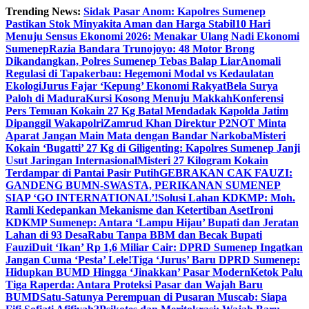
Skip
Trending News:
Sidak Pasar Anom: Kapolres Sumenep
to
Pastikan Stok Minyakita Aman dan Harga Stabil
10 Hari
content
Menuju Sensus Ekonomi 2026: Menakar Ulang Nadi Ekonomi
Sumenep
Razia Bandara Trunojoyo: 48 Motor Brong
Dikandangkan, Polres Sumenep Tebas Balap Liar
Anomali
Regulasi di Tapakerbau: Hegemoni Modal vs Kedaulatan
Ekologi
Jurus Fajar ‘Kepung’ Ekonomi Rakyat
Bela Surya
Paloh di Madura
Kursi Kosong Menuju Makkah
Konferensi
Pers Temuan Kokain 27 Kg Batal Mendadak Kapolda Jatim
Dipanggil Wakapolri
Zamrud Khan Direktur P2NOT Minta
Aparat Jangan Main Mata dengan Bandar Narkoba
Misteri
Kokain ‘Bugatti’ 27 Kg di Giligenting: Kapolres Sumenep Janji
Usut Jaringan Internasional
Misteri 27 Kilogram Kokain
Terdampar di Pantai Pasir Putih
GEBRAKAN CAK FAUZI:
GANDENG BUMN-SWASTA, PERIKANAN SUMENEP
SIAP ‘GO INTERNATIONAL’!
Solusi Lahan KDKMP: Moh.
Ramli Kedepankan Mekanisme dan Ketertiban Aset
Ironi
KDKMP Sumenep: Antara ‘Lampu Hijau’ Bupati dan Jeratan
Lahan di 93 Desa
Rabu Tanpa BBM dan Becak Bupati
Fauzi
Duit ‘Ikan’ Rp 1,6 Miliar Cair: DPRD Sumenep Ingatkan
Jangan Cuma ‘Pesta’ Lele!
Tiga ‘Jurus’ Baru DPRD Sumenep:
Hidupkan BUMD Hingga ‘Jinakkan’ Pasar Modern
Ketok Palu
Tiga Raperda: Antara Proteksi Pasar dan Wajah Baru
BUMD
Satu-Satunya Perempuan di Pusaran Muscab: Siapa