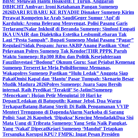
BBM: Melawan Hantu Hoaks
HET Turun, Anggaran
DBHCHT Ambyar: Ironi Ketahanan Pangan Sumenep
2026
DARI RUBARU KE RIYADH! Disnaker Sumenep Kirim
Perawat Kompeten ke Arab Saudi
Geger Sumur ‘Api’ di
Karduluk: Aroma Belerang Menyengat, Polisi Pasang Garis
Terlarang!
Nalar Inklusif di Beranda Sumenep: Simfoni Empati
IKA UNAIR dan Dialektika Estetika Lesbumi
Lebaran Tak
Lagi “Pesta Sampah”, Bupati Sumenep Mulai Pasang “Pagar”
Regulasi?
Sidak Pospam: Jurus AKBP Anang Pastikan ‘Otot’
Pelayanan Polres Sumenep Tak Kendor!
THR PPPK Paruh
Waktu Sumenep: Rp300 Ribu dan Politik Kesejahteraan
Fauzi
Investasi “Bodong” Oknum Guru: Saat Pejabat Kemenag
Sumenep Terseret ke Meja Polisi
Hormuz Memanas,
Wakapolres Sumenep Pastikan “Hulu Ledak” Anggota Siap
Pakai
Omisi Kapal dan ‘Hantu’ Pasar Tumpah: Skenario Besar
Mudik Madura 2026
Polres Sumenep: Juara Sapu Bersih
internal, Raih Predikat ‘Teraktif’ Se-Jatim!
Sumenep
‘Mencekam’: Hujan Petir Mengintai 10 Hari ke
Depan!
Ledakan di Batuputih: Kamar Jebol, Dua Warga
Terkapar
Batang-Batang Steril: Di Balik Pengamanan VVIP
Menteri Trenggono di Dapenda
Alarm Narkoba di Sarang
Polisi: Saat 26 Kapolsek ‘Dipaksa’ Kencing Mendadak
Dua Sisi
Mata Uang di Tribrata Sumenep: Yang Setia Naik Pangkat,
Yang ‘Nakal’ Dipecat
Kejari Sumenep ‘Mandul’ Tetapkan
Tersangka Korupsi KPU? FMPK: Ingat Pesan Presiden