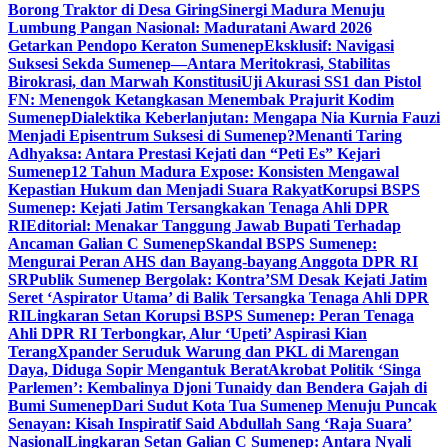
Borong Traktor di Desa Giring
Sinergi Madura Menuju
Lumbung Pangan Nasional: Maduratani Award 2026
Getarkan Pendopo Keraton Sumenep
Eksklusif: Navigasi
Suksesi Sekda Sumenep—Antara Meritokrasi, Stabilitas
Birokrasi, dan Marwah Konstitusi
Uji Akurasi SS1 dan Pistol
FN: Menengok Ketangkasan Menembak Prajurit Kodim
Sumenep
Dialektika Keberlanjutan: Mengapa Nia Kurnia Fauzi
Menjadi Episentrum Suksesi di Sumenep?
Menanti Taring
Adhyaksa: Antara Prestasi Kejati dan “Peti Es” Kejari
Sumenep
12 Tahun Madura Expose: Konsisten Mengawal
Kepastian Hukum dan Menjadi Suara Rakyat
Korupsi BSPS
Sumenep: Kejati Jatim Tersangkakan Tenaga Ahli DPR
RI
Editorial: Menakar Tanggung Jawab Bupati Terhadap
Ancaman Galian C Sumenep
Skandal BSPS Sumenep:
Mengurai Peran AHS dan Bayang-bayang Anggota DPR RI
SR
Publik Sumenep Bergolak: Kontra’SM Desak Kejati Jatim
Seret ‘Aspirator Utama’ di Balik Tersangka Tenaga Ahli DPR
RI
Lingkaran Setan Korupsi BSPS Sumenep: Peran Tenaga
Ahli DPR RI Terbongkar, Alur ‘Upeti’ Aspirasi Kian
Terang
Xpander Seruduk Warung dan PKL di Marengan
Daya, Diduga Sopir Mengantuk Berat
Akrobat Politik ‘Singa
Parlemen’: Kembalinya Djoni Tunaidy dan Bendera Gajah di
Bumi Sumenep
Dari Sudut Kota Tua Sumenep Menuju Puncak
Senayan: Kisah Inspiratif Said Abdullah Sang ‘Raja Suara’
Nasional
Lingkaran Setan Galian C Sumenep: Antara Nyali