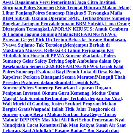
Awal, Bagaimana Versi Pemerintah?
Jaga Citra Institusi,
Sipropam Polres Sumenep Sisir Tempat Hiburan Malam Jelang
Libur Panjang
Polres Sumenep Ringkus 5 Tersangka Mafia
BBM Subsidi, Oknum Operator SPBU Terlibat
Polres Sumenep
Bongkar Jaringan Penyalahgunaan BBM Subsidi, Lima Orang
Ditetapkan Tersangka
LAPORAN KHUSUS: Amuk Cemburu
di Ladang Jagung Gunung Malang
BREAKING NEWS:
Pragaan Geger! Pick Up Terjun Bebas ke Jurang Rombasan,
Nyawa Sujianto Tak Tertolong
Menjemput Berkah di
Makbarah Muassis: Refleksi 43 Tahun Perjuangan KH
Abdullah bin Husein di PPMA Sumenep
Satlantas Polres
Sumenep Gelar Safety Driving Sopir Ambulans dalam Ops
Keselamatan Semeru 2026
BREAKING NEWS: Gerak Kilat
Polres Sumenep Evakuasi Bayi Penuh Luka di Desa Kolor,
Kapolres: Perkara Ditangani Secara Maraton!
Menguji Titah
Presiden Prabowo dalam Skandal Logistik KPU
Sumenep
Polres Sumenep Benarkan Laporan Dugaan
Penipuan Investasi Oknum Guru Kemenag, Modus ‘Dana
Masjid’ Jadi Sorotan
Berbanding Terbalik dengan Isu Viral,
Wali Murid di Ganding Justru Syukuri Program Makan
Bergizi Gratis
Waspada! Inilah Titik Jalur Tengkorak di
Sumenep yang Kerap Makan Korban Jiwa
Geger ‘Jurus
Mabuk’ DPP PPP: Mas Kiai Ali Fikri Sebut Pemecatan Nyai
Mundjidah Cacat Konstitusi
Tak Mau Rakyat Susah Air Saat
Lebaran, Said Abdullah “Pasang Badan” Bor Sawah dan