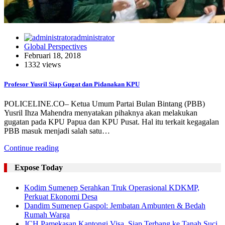
administrator
Global Perspectives
Februari 18, 2018
1332 views
Profesor Yusril Siap Gugat dan Pidanakan KPU
POLICELINE.CO– Ketua Umum Partai Bulan Bintang (PBB)
Yusril Ihza Mahendra menyatakan pihaknya akan melakukan
gugatan pada KPU Papua dan KPU Pusat. Hal itu terkait kegagalan
PBB masuk menjadi salah satu…
Continue reading
Expose Today
Kodim Sumenep Serahkan Truk Operasional KDKMP,
Perkuat Ekonomi Desa
Dandim Sumenep Gaspol: Jembatan Ambunten & Bedah
Rumah Warga
JCH Pamekasan Kantongi Visa, Siap Terbang ke Tanah Suci