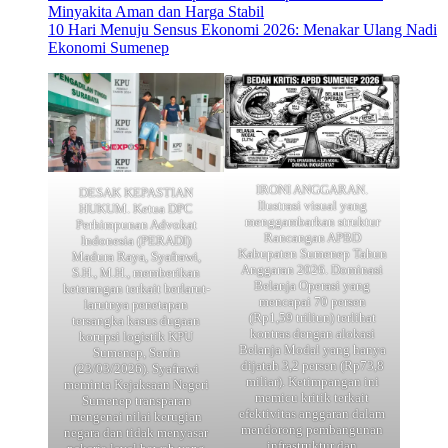
Minyakita Aman dan Harga Stabil
10 Hari Menuju Sensus Ekonomi 2026: Menakar Ulang Nadi
Ekonomi Sumenep
IRONI ANGGARAN.
DESAK KEPASTIAN
Ilustrasi visual yang
HUKUM. Ketua DPC
menggambarkan struktur
Perhimpunan Advokat
Rancangan APBD
Indonesia (PERADI)
Kabupaten Sumenep Tahun
Madura Raya, Syafrawi,
Anggaran 2026. Dominasi
S.H., M.H., memberikan
Belanja Operasi yang
keterangan terkait berlarut-
mencapai 70 persen
larutnya penetapan
(Rp1,59 triliun) terlihat
tersangka kasus dugaan
kontras dengan alokasi
korupsi logistik KPU
Belanja Modal yang hanya
Sumenep, Senin
dijatah 3,2 persen (Rp73,8
(23/03/2026). Syafrawi
miliar). Ketimpangan ini
meminta Kejaksaan Negeri
memicu kritik terkait
Sumenep transparan
efektivitas anggaran dalam
mengenai nilai kerugian
mendorong pembangunan
negara dan tidak menyasar
infrastruktur dan