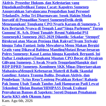
Aktivis, Prosedur Hukum, dan Kelestarian yang
Digadaikan
Dedikasi Tanpa Cacat: Kapolres Sumenep
Anugerahkan Satyalancana Pengabdian bagi Personel
Teladan
Dr. Jetha Tri Dharmawan: Sosok Hakim Muda
Inovatif di Pengadilan Negeri Sumenep
Detik-detik
Menegangkan! Tongkang CPO Nyaris Karam di Sumenep, 5
Kru Bertaruh Nyawa di Tengah Laut
“Singa Parlemen” Turun
Gunung! R. Ach. Djoni Tunaidy Resmi Nahkodai PSI
Sumenep
KI Sumenep 2025-2029 Dilantik: Sekadar ‘Stempel’
Birokrasi atau Macan Penjaga Hak Rakyat?
Ayam Teriyaki
hingga Tahu Fantasi: Intip Mewahnya Menu Makan Bergizi
Gratis yang Dikawal Babinsa Manding
Mutasi Besar-besaran
Polres Sumenep: Kasat Lantas hingga Kapolsek Berganti, Ini
Daftar Lengkapnya
Tongkang Muatan CPO Bocor di Perairan
Giliyang Sumenep, 5 Awak Nyaris Tenggelam
Mangkir dari
RDP DPRD Sumenep, Komitmen SKK Migas Dipertanyakan
Mahasiswa
Menguji Kebenaran Materil di Balik Skandal
Ganding: Antara Trauma Balita, Desakan Aktivis, dan
Pembelaan ‘Actus Reus’
Lenteng Pecahkan Rekor! Rahasia
Pak Inung Ubah Tanah Tandus Jadi Hamparan Padi Lewat
Teknologi ‘Hujan Buatan’
HIMPASS Desak Evaluasi
Penyaluran Bansos di Sapeken: Soroti Dugaan Penahanan
Kartu KKS oleh Oknum Agen
Kam. Agu 6th, 2026