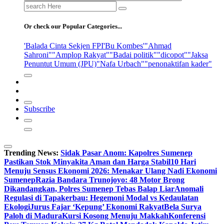
Search
for:
Or check our Popular Categories...
'Balada Cinta Sekjen FPI
'Bu Kombes'
"Ahmad
Sahroni"
"Amplop Rakyat"
"Badai politik"
"dicopot"
"Jaksa
Penuntut Umum (JPU)
"Nafa Urbach"
"penonaktifan kader"
Subscribe
Trending News:
Sidak Pasar Anom: Kapolres Sumenep
Pastikan Stok Minyakita Aman dan Harga Stabil
10 Hari
Menuju Sensus Ekonomi 2026: Menakar Ulang Nadi Ekonomi
Sumenep
Razia Bandara Trunojoyo: 48 Motor Brong
Dikandangkan, Polres Sumenep Tebas Balap Liar
Anomali
Regulasi di Tapakerbau: Hegemoni Modal vs Kedaulatan
Ekologi
Jurus Fajar ‘Kepung’ Ekonomi Rakyat
Bela Surya
Paloh di Madura
Kursi Kosong Menuju Makkah
Konferensi