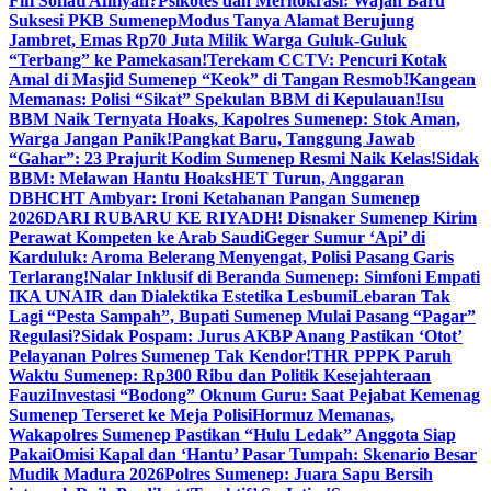
Fifi Sofiati Afifiyah?
Psikotes dan Meritokrasi: Wajah Baru
Suksesi PKB Sumenep
Modus Tanya Alamat Berujung
Jambret, Emas Rp70 Juta Milik Warga Guluk-Guluk
“Terbang” ke Pamekasan!
Terekam CCTV: Pencuri Kotak
Amal di Masjid Sumenep “Keok” di Tangan Resmob!
Kangean
Memanas: Polisi “Sikat” Spekulan BBM di Kepulauan!
Isu
BBM Naik Ternyata Hoaks, Kapolres Sumenep: Stok Aman,
Warga Jangan Panik!
Pangkat Baru, Tanggung Jawab
“Gahar”: 23 Prajurit Kodim Sumenep Resmi Naik Kelas!
Sidak
BBM: Melawan Hantu Hoaks
HET Turun, Anggaran
DBHCHT Ambyar: Ironi Ketahanan Pangan Sumenep
2026
DARI RUBARU KE RIYADH! Disnaker Sumenep Kirim
Perawat Kompeten ke Arab Saudi
Geger Sumur ‘Api’ di
Karduluk: Aroma Belerang Menyengat, Polisi Pasang Garis
Terlarang!
Nalar Inklusif di Beranda Sumenep: Simfoni Empati
IKA UNAIR dan Dialektika Estetika Lesbumi
Lebaran Tak
Lagi “Pesta Sampah”, Bupati Sumenep Mulai Pasang “Pagar”
Regulasi?
Sidak Pospam: Jurus AKBP Anang Pastikan ‘Otot’
Pelayanan Polres Sumenep Tak Kendor!
THR PPPK Paruh
Waktu Sumenep: Rp300 Ribu dan Politik Kesejahteraan
Fauzi
Investasi “Bodong” Oknum Guru: Saat Pejabat Kemenag
Sumenep Terseret ke Meja Polisi
Hormuz Memanas,
Wakapolres Sumenep Pastikan “Hulu Ledak” Anggota Siap
Pakai
Omisi Kapal dan ‘Hantu’ Pasar Tumpah: Skenario Besar
Mudik Madura 2026
Polres Sumenep: Juara Sapu Bersih