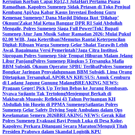
Kerugian Korban Capai Rp12,3 Juta
Hari Pertama Puasa
Ramadhan, Kapolres Sumenep Sidak Petasan di Toko Penjual
Kembang Api
Apa Kabar Kasus Investasi Bodong Guru
Kemenag Sumenep? Dana Masjid Diduga Ikut ‘Dilahap’
Oknum!
Zakat Mal Ketua Banggar DPR RI Said Abdullah
Mengalir, Polres Sumenep Siaga Full Power!
Tok! Bupati
Sumenep Atur Jam Musik Sahur Ramadan 2026: Mulai Pukul
02.00 WIB, Jaga Ketertiban!
Memutus Rantai Keterpencilan
Digital: Ribuan Warga Sumenep Gelar Shalat Tarawih Lebih
Awal, Bagaimana Versi Pemerintah?
Jaga Citra Institusi,
Sipropam Polres Sumenep Sisir Tempat Hiburan Malam Jelang
Libur Panjang
Polres Sumenep Ringkus 5 Tersangka Mafia
BBM Subsidi, Oknum Operator SPBU Terlibat
Polres Sumenep
Bongkar Jaringan Penyalahgunaan BBM Subsidi, Lima Orang
Ditetapkan Tersangka
LAPORAN KHUSUS: Amuk Cemburu
di Ladang Jagung Gunung Malang
BREAKING NEWS:
Pragaan Geger! Pick Up Terjun Bebas ke Jurang Rombasan,
Nyawa Sujianto Tak Tertolong
Menjemput Berkah di
Makbarah Muassis: Refleksi 43 Tahun Perjuangan KH
Abdullah bin Husein di PPMA Sumenep
Satlantas Polres
Sumenep Gelar Safety Driving Sopir Ambulans dalam Ops
Keselamatan Semeru 2026
BREAKING NEWS: Gerak Kilat
Polres Sumenep Evakuasi Bayi Penuh Luka di Desa Kolor,
Kapolres: Perkara Ditangani Secara Maraton!
Menguji Titah
Presiden Prabowo dalam Skandal Logistik KPU