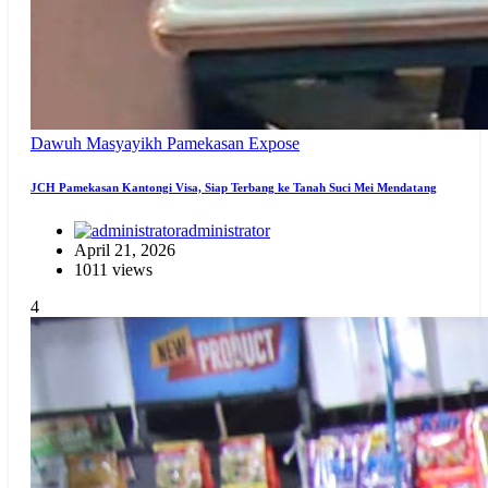
Dawuh Masyayikh
Pamekasan Expose
JCH Pamekasan Kantongi Visa, Siap Terbang ke Tanah Suci Mei Mendatang
administrator
April 21, 2026
1011 views
4