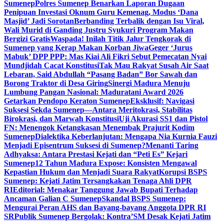
Sumenep
Polres Sumenep Benarkan Laporan Dugaan
Penipuan Investasi Oknum Guru Kemenag, Modus ‘Dana
Masjid’ Jadi Sorotan
Berbanding Terbalik dengan Isu Viral,
Wali Murid di Ganding Justru Syukuri Program Makan
Bergizi Gratis
Waspada! Inilah Titik Jalur Tengkorak di
Sumenep yang Kerap Makan Korban Jiwa
Geger ‘Jurus
Mabuk’ DPP PPP: Mas Kiai Ali Fikri Sebut Pemecatan Nyai
Mundjidah Cacat Konstitusi
Tak Mau Rakyat Susah Air Saat
Lebaran, Said Abdullah “Pasang Badan” Bor Sawah dan
Borong Traktor di Desa Giring
Sinergi Madura Menuju
Lumbung Pangan Nasional: Maduratani Award 2026
Getarkan Pendopo Keraton Sumenep
Eksklusif: Navigasi
Suksesi Sekda Sumenep—Antara Meritokrasi, Stabilitas
Birokrasi, dan Marwah Konstitusi
Uji Akurasi SS1 dan Pistol
FN: Menengok Ketangkasan Menembak Prajurit Kodim
Sumenep
Dialektika Keberlanjutan: Mengapa Nia Kurnia Fauzi
Menjadi Episentrum Suksesi di Sumenep?
Menanti Taring
Adhyaksa: Antara Prestasi Kejati dan “Peti Es” Kejari
Sumenep
12 Tahun Madura Expose: Konsisten Mengawal
Kepastian Hukum dan Menjadi Suara Rakyat
Korupsi BSPS
Sumenep: Kejati Jatim Tersangkakan Tenaga Ahli DPR
RI
Editorial: Menakar Tanggung Jawab Bupati Terhadap
Ancaman Galian C Sumenep
Skandal BSPS Sumenep:
Mengurai Peran AHS dan Bayang-bayang Anggota DPR RI
SR
Publik Sumenep Bergolak: Kontra’SM Desak Kejati Jatim