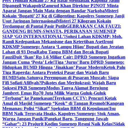
Pers Temuan Kokain 27 Kg Batal Mendadak Kapolda Jatim
Dipanggil Wakapolri
Zamrud Khan Direktur P2NOT Minta
Aparat Jangan Main Mata dengan Bandar Narkoba
Misteri
Kokain ‘Bugatti’ 27 Kg di Giligenting: Kapolres Sumenep Janji
Usut Jaringan Internasional
Misteri 27 Kilogram Kokain
Terdampar di Pantai Pasir Putih
GEBRAKAN CAK FAUZI:
GANDENG BUMN-SWASTA, PERIKANAN SUMENEP
SIAP ‘GO INTERNATIONAL’!
Solusi Lahan KDKMP: Moh.
Ramli Kedepankan Mekanisme dan Ketertiban Aset
Ironi
KDKMP Sumenep: Antara ‘Lampu Hijau’ Bupati dan Jeratan
Lahan di 93 Desa
Rabu Tanpa BBM dan Becak Bupati
Fauzi
Duit ‘Ikan’ Rp 1,6 Miliar Cair: DPRD Sumenep Ingatkan
Jangan Cuma ‘Pesta’ Lele!
Tiga ‘Jurus’ Baru DPRD Sumenep:
Hidupkan BUMD Hingga ‘Jinakkan’ Pasar Modern
Ketok Palu
Tiga Raperda: Antara Proteksi Pasar dan Wajah Baru
BUMD
Satu-Satunya Perempuan di Pusaran Muscab: Siapa
Fifi Sofiati Afifiyah?
Psikotes dan Meritokrasi: Wajah Baru
Suksesi PKB Sumenep
Modus Tanya Alamat Berujung
Jambret, Emas Rp70 Juta Milik Warga Guluk-Guluk
“Terbang” ke Pamekasan!
Terekam CCTV: Pencuri Kotak
Amal di Masjid Sumenep “Keok” di Tangan Resmob!
Kangean
Memanas: Polisi “Sikat” Spekulan BBM di Kepulauan!
Isu
BBM Naik Ternyata Hoaks, Kapolres Sumenep: Stok Aman,
Warga Jangan Panik!
Pangkat Baru, Tanggung Jawab
“Gahar”: 23 Prajurit Kodim Sumenep Resmi Naik Kelas!
Sidak