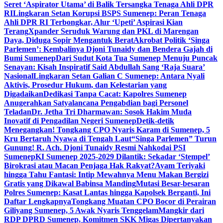
Seret ‘Aspirator Utama’ di Balik Tersangka Tenaga Ahli DPR
RI
Lingkaran Setan Korupsi BSPS Sumenep: Peran Tenaga
Ahli DPR RI Terbongkar, Alur ‘Upeti’ Aspirasi Kian
Terang
Xpander Seruduk Warung dan PKL di Marengan
Daya, Diduga Sopir Mengantuk Berat
Akrobat Politik ‘Singa
Parlemen’: Kembalinya Djoni Tunaidy dan Bendera Gajah di
Bumi Sumenep
Dari Sudut Kota Tua Sumenep Menuju Puncak
Senayan: Kisah Inspiratif Said Abdullah Sang ‘Raja Suara’
Nasional
Lingkaran Setan Galian C Sumenep: Antara Nyali
Aktivis, Prosedur Hukum, dan Kelestarian yang
Digadaikan
Dedikasi Tanpa Cacat: Kapolres Sumenep
Anugerahkan Satyalancana Pengabdian bagi Personel
Teladan
Dr. Jetha Tri Dharmawan: Sosok Hakim Muda
Inovatif di Pengadilan Negeri Sumenep
Detik-detik
Menegangkan! Tongkang CPO Nyaris Karam di Sumenep, 5
Kru Bertaruh Nyawa di Tengah Laut
“Singa Parlemen” Turun
Gunung! R. Ach. Djoni Tunaidy Resmi Nahkodai PSI
Sumenep
KI Sumenep 2025-2029 Dilantik: Sekadar ‘Stempel’
Birokrasi atau Macan Penjaga Hak Rakyat?
Ayam Teriyaki
hingga Tahu Fantasi: Intip Mewahnya Menu Makan Bergizi
Gratis yang Dikawal Babinsa Manding
Mutasi Besar-besaran
Polres Sumenep: Kasat Lantas hingga Kapolsek Berganti, Ini
Daftar Lengkapnya
Tongkang Muatan CPO Bocor di Perairan
Giliyang Sumenep, 5 Awak Nyaris Tenggelam
Mangkir dari
RDP DPRD Sumenep, Komitmen SKK Migas Dipertanyakan