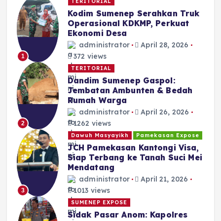
TERITORIAL
Kodim Sumenep Serahkan Truk
Operasional KDKMP, Perkuat
Ekonomi Desa
administrator
April 28, 2026
372 views
1
TERITORIAL
Dandim Sumenep Gaspol:
Jembatan Ambunten & Bedah
Rumah Warga
administrator
April 26, 2026
1262 views
2
Dawuh Masyayikh
Pamekasan Expose
JCH Pamekasan Kantongi Visa,
Siap Terbang ke Tanah Suci Mei
Mendatang
administrator
April 21, 2026
1013 views
3
SUMENEP EXPOSE
Sidak Pasar Anom: Kapolres