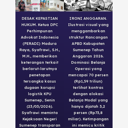
DESAK KEPASTIAN
IRONI ANGGARAN.
HUKUM. Ketua DPC
Ilustrasi visual yang
Perhimpunan
menggambarkan
Advokat Indonesia
struktur Rancangan
(PERADI) Madura
APBD Kabupaten
Raya, Syafrawi, S.H.,
Sumenep Tahun
M.H., memberikan
Anggaran 2026.
keterangan terkait
Dominasi Belanja
berlarut-larutnya
Operasi yang
penetapan
mencapai 70 persen
tersangka kasus
(Rp1,59 triliun)
dugaan korupsi
terlihat kontras
logistik KPU
dengan alokasi
Sumenep, Senin
Belanja Modal yang
(23/03/2026).
hanya dijatah 3,2
Syafrawi meminta
persen (Rp73,8
Kejaksaan Negeri
miliar). Ketimpangan
Sumenep transparan
ini memicu kritik