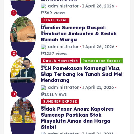
administrator
April 28, 2026
369 views
1
TERITORIAL
Dandim Sumenep Gaspol:
Jembatan Ambunten & Bedah
Rumah Warga
administrator
April 26, 2026
1257 views
2
Dawuh Masyayikh
Pamekasan Expose
JCH Pamekasan Kantongi Visa,
Siap Terbang ke Tanah Suci Mei
Mendatang
administrator
April 21, 2026
1011 views
3
SUMENEP EXPOSE
Sidak Pasar Anom: Kapolres
Sumenep Pastikan Stok
Minyakita Aman dan Harga
Stabil