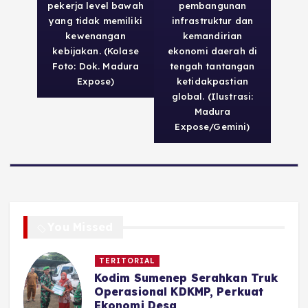
pekerja level bawah
pembangunan
yang tidak memiliki
infrastruktur dan
kewenangan
kemandirian
kebijakan. (Kolase
ekonomi daerah di
Foto: Dok. Madura
tengah tantangan
Expose)
ketidakpastian
global. (Ilustrasi:
Madura
Expose/Gemini)
You Missed
TERITORIAL
Kodim Sumenep Serahkan Truk
Operasional KDKMP, Perkuat
Ekonomi Desa