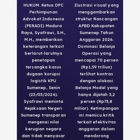
HUKUM. Ketua DPC
Ilustrasi visual yang
Perhimpunan
menggambarkan
Advokat Indonesia
struktur Rancangan
(PERADI) Madura
APBD Kabupaten
Raya, Syafrawi, S.H.,
Sumenep Tahun
M.H., memberikan
Anggaran 2026.
keterangan terkait
Dominasi Belanja
berlarut-larutnya
Operasi yang
penetapan
mencapai 70 persen
tersangka kasus
(Rp1,59 triliun)
dugaan korupsi
terlihat kontras
logistik KPU
dengan alokasi
Sumenep, Senin
Belanja Modal yang
(23/03/2026).
hanya dijatah 3,2
Syafrawi meminta
persen (Rp73,8
Kejaksaan Negeri
miliar). Ketimpangan
Sumenep transparan
ini memicu kritik
mengenai nilai
terkait efektivitas
kerugian negara
anggaran dalam
dan tidak menyasar
mendorong