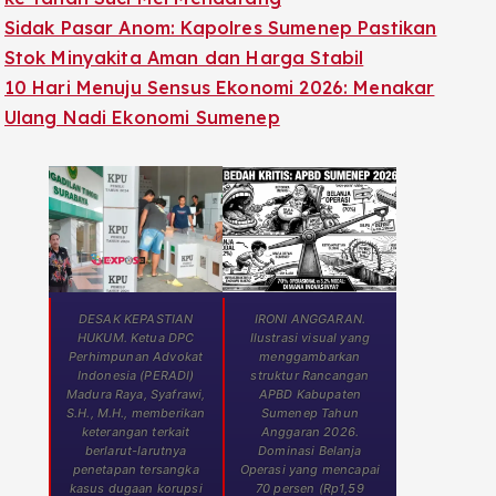
Sidak Pasar Anom: Kapolres Sumenep Pastikan
Stok Minyakita Aman dan Harga Stabil
10 Hari Menuju Sensus Ekonomi 2026: Menakar
Ulang Nadi Ekonomi Sumenep
DESAK KEPASTIAN
IRONI ANGGARAN.
HUKUM. Ketua DPC
Ilustrasi visual yang
Perhimpunan Advokat
menggambarkan
Indonesia (PERADI)
struktur Rancangan
Madura Raya, Syafrawi,
APBD Kabupaten
S.H., M.H., memberikan
Sumenep Tahun
keterangan terkait
Anggaran 2026.
berlarut-larutnya
Dominasi Belanja
penetapan tersangka
Operasi yang mencapai
kasus dugaan korupsi
70 persen (Rp1,59