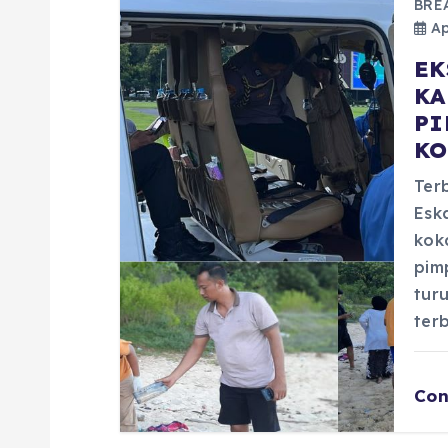
BRE
Ap
EK
KA
PI
KO
Ter
Esk
koka
pim
tur
ter
Con