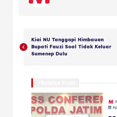
N
Kiai NU Tanggapi Himbauan
a
Bupati Fauzi Soal Tidak Keluar
Sumenep Dulu
v
i
Related Posts
g
a
Ap