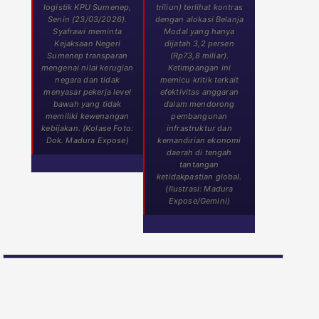
logistik KPU Sumenep,
triliun) terlihat kontras
Senin (23/03/2026).
dengan alokasi Belanja
Syafrawi meminta
Modal yang hanya
Kejaksaan Negeri
dijatah 3,2 persen
Sumenep transparan
(Rp73,8 miliar).
mengenai nilai kerugian
Ketimpangan ini
negara dan tidak
memicu kritik terkait
menyasar pekerja level
efektivitas anggaran
bawah yang tidak
dalam mendorong
memiliki kewenangan
pembangunan
kebijakan. (Kolase Foto:
infrastruktur dan
Dok. Madura Expose)
kemandirian ekonomi
daerah di tengah
tantangan
ketidakpastian global.
(Ilustrasi: Madura
Expose/Gemini)