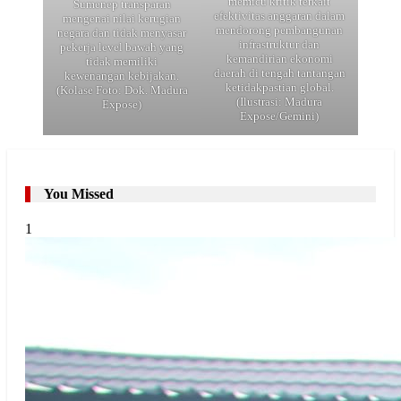
memicu kritik terkait
Sumenep transparan
efektivitas anggaran dalam
mengenai nilai kerugian
mendorong pembangunan
negara dan tidak menyasar
infrastruktur dan
pekerja level bawah yang
kemandirian ekonomi
tidak memiliki
daerah di tengah tantangan
kewenangan kebijakan.
ketidakpastian global.
(Kolase Foto: Dok. Madura
(Ilustrasi: Madura
Expose)
Expose/Gemini)
You Missed
1