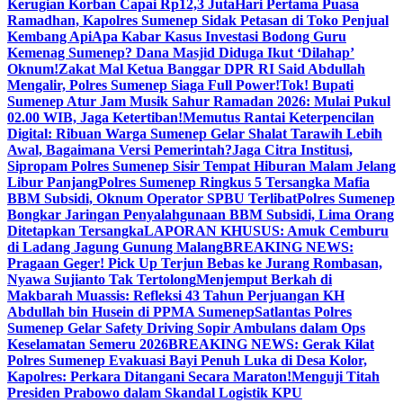
Kerugian Korban Capai Rp12,3 Juta
Hari Pertama Puasa
Ramadhan, Kapolres Sumenep Sidak Petasan di Toko Penjual
Kembang Api
Apa Kabar Kasus Investasi Bodong Guru
Kemenag Sumenep? Dana Masjid Diduga Ikut ‘Dilahap’
Oknum!
Zakat Mal Ketua Banggar DPR RI Said Abdullah
Mengalir, Polres Sumenep Siaga Full Power!
Tok! Bupati
Sumenep Atur Jam Musik Sahur Ramadan 2026: Mulai Pukul
02.00 WIB, Jaga Ketertiban!
Memutus Rantai Keterpencilan
Digital: Ribuan Warga Sumenep Gelar Shalat Tarawih Lebih
Awal, Bagaimana Versi Pemerintah?
Jaga Citra Institusi,
Sipropam Polres Sumenep Sisir Tempat Hiburan Malam Jelang
Libur Panjang
Polres Sumenep Ringkus 5 Tersangka Mafia
BBM Subsidi, Oknum Operator SPBU Terlibat
Polres Sumenep
Bongkar Jaringan Penyalahgunaan BBM Subsidi, Lima Orang
Ditetapkan Tersangka
LAPORAN KHUSUS: Amuk Cemburu
di Ladang Jagung Gunung Malang
BREAKING NEWS:
Pragaan Geger! Pick Up Terjun Bebas ke Jurang Rombasan,
Nyawa Sujianto Tak Tertolong
Menjemput Berkah di
Makbarah Muassis: Refleksi 43 Tahun Perjuangan KH
Abdullah bin Husein di PPMA Sumenep
Satlantas Polres
Sumenep Gelar Safety Driving Sopir Ambulans dalam Ops
Keselamatan Semeru 2026
BREAKING NEWS: Gerak Kilat
Polres Sumenep Evakuasi Bayi Penuh Luka di Desa Kolor,
Kapolres: Perkara Ditangani Secara Maraton!
Menguji Titah
Presiden Prabowo dalam Skandal Logistik KPU