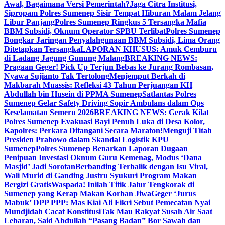
Awal, Bagaimana Versi Pemerintah?
Jaga Citra Institusi,
Sipropam Polres Sumenep Sisir Tempat Hiburan Malam Jelang
Libur Panjang
Polres Sumenep Ringkus 5 Tersangka Mafia
BBM Subsidi, Oknum Operator SPBU Terlibat
Polres Sumenep
Bongkar Jaringan Penyalahgunaan BBM Subsidi, Lima Orang
Ditetapkan Tersangka
LAPORAN KHUSUS: Amuk Cemburu
di Ladang Jagung Gunung Malang
BREAKING NEWS:
Pragaan Geger! Pick Up Terjun Bebas ke Jurang Rombasan,
Nyawa Sujianto Tak Tertolong
Menjemput Berkah di
Makbarah Muassis: Refleksi 43 Tahun Perjuangan KH
Abdullah bin Husein di PPMA Sumenep
Satlantas Polres
Sumenep Gelar Safety Driving Sopir Ambulans dalam Ops
Keselamatan Semeru 2026
BREAKING NEWS: Gerak Kilat
Polres Sumenep Evakuasi Bayi Penuh Luka di Desa Kolor,
Kapolres: Perkara Ditangani Secara Maraton!
Menguji Titah
Presiden Prabowo dalam Skandal Logistik KPU
Sumenep
Polres Sumenep Benarkan Laporan Dugaan
Penipuan Investasi Oknum Guru Kemenag, Modus ‘Dana
Masjid’ Jadi Sorotan
Berbanding Terbalik dengan Isu Viral,
Wali Murid di Ganding Justru Syukuri Program Makan
Bergizi Gratis
Waspada! Inilah Titik Jalur Tengkorak di
Sumenep yang Kerap Makan Korban Jiwa
Geger ‘Jurus
Mabuk’ DPP PPP: Mas Kiai Ali Fikri Sebut Pemecatan Nyai
Mundjidah Cacat Konstitusi
Tak Mau Rakyat Susah Air Saat
Lebaran, Said Abdullah “Pasang Badan” Bor Sawah dan