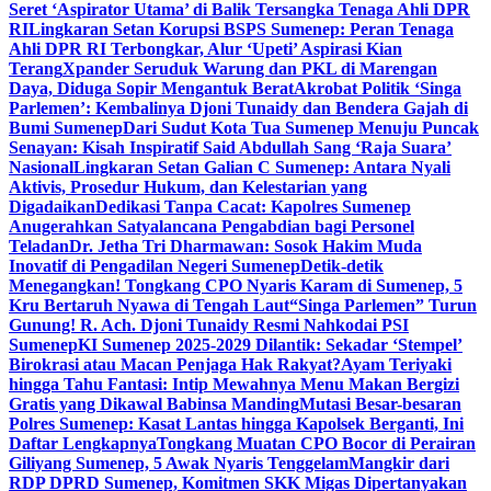
Seret ‘Aspirator Utama’ di Balik Tersangka Tenaga Ahli DPR
RI
Lingkaran Setan Korupsi BSPS Sumenep: Peran Tenaga
Ahli DPR RI Terbongkar, Alur ‘Upeti’ Aspirasi Kian
Terang
Xpander Seruduk Warung dan PKL di Marengan
Daya, Diduga Sopir Mengantuk Berat
Akrobat Politik ‘Singa
Parlemen’: Kembalinya Djoni Tunaidy dan Bendera Gajah di
Bumi Sumenep
Dari Sudut Kota Tua Sumenep Menuju Puncak
Senayan: Kisah Inspiratif Said Abdullah Sang ‘Raja Suara’
Nasional
Lingkaran Setan Galian C Sumenep: Antara Nyali
Aktivis, Prosedur Hukum, dan Kelestarian yang
Digadaikan
Dedikasi Tanpa Cacat: Kapolres Sumenep
Anugerahkan Satyalancana Pengabdian bagi Personel
Teladan
Dr. Jetha Tri Dharmawan: Sosok Hakim Muda
Inovatif di Pengadilan Negeri Sumenep
Detik-detik
Menegangkan! Tongkang CPO Nyaris Karam di Sumenep, 5
Kru Bertaruh Nyawa di Tengah Laut
“Singa Parlemen” Turun
Gunung! R. Ach. Djoni Tunaidy Resmi Nahkodai PSI
Sumenep
KI Sumenep 2025-2029 Dilantik: Sekadar ‘Stempel’
Birokrasi atau Macan Penjaga Hak Rakyat?
Ayam Teriyaki
hingga Tahu Fantasi: Intip Mewahnya Menu Makan Bergizi
Gratis yang Dikawal Babinsa Manding
Mutasi Besar-besaran
Polres Sumenep: Kasat Lantas hingga Kapolsek Berganti, Ini
Daftar Lengkapnya
Tongkang Muatan CPO Bocor di Perairan
Giliyang Sumenep, 5 Awak Nyaris Tenggelam
Mangkir dari
RDP DPRD Sumenep, Komitmen SKK Migas Dipertanyakan