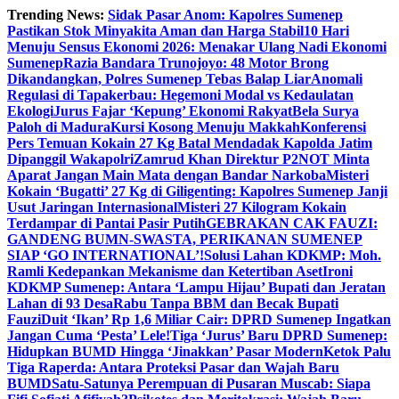
Skip
Trending News:
Sidak Pasar Anom: Kapolres Sumenep
to
Pastikan Stok Minyakita Aman dan Harga Stabil
10 Hari
content
Menuju Sensus Ekonomi 2026: Menakar Ulang Nadi Ekonomi
Sumenep
Razia Bandara Trunojoyo: 48 Motor Brong
Dikandangkan, Polres Sumenep Tebas Balap Liar
Anomali
Regulasi di Tapakerbau: Hegemoni Modal vs Kedaulatan
Ekologi
Jurus Fajar ‘Kepung’ Ekonomi Rakyat
Bela Surya
Paloh di Madura
Kursi Kosong Menuju Makkah
Konferensi
Pers Temuan Kokain 27 Kg Batal Mendadak Kapolda Jatim
Dipanggil Wakapolri
Zamrud Khan Direktur P2NOT Minta
Aparat Jangan Main Mata dengan Bandar Narkoba
Misteri
Kokain ‘Bugatti’ 27 Kg di Giligenting: Kapolres Sumenep Janji
Usut Jaringan Internasional
Misteri 27 Kilogram Kokain
Terdampar di Pantai Pasir Putih
GEBRAKAN CAK FAUZI:
GANDENG BUMN-SWASTA, PERIKANAN SUMENEP
SIAP ‘GO INTERNATIONAL’!
Solusi Lahan KDKMP: Moh.
Ramli Kedepankan Mekanisme dan Ketertiban Aset
Ironi
KDKMP Sumenep: Antara ‘Lampu Hijau’ Bupati dan Jeratan
Lahan di 93 Desa
Rabu Tanpa BBM dan Becak Bupati
Fauzi
Duit ‘Ikan’ Rp 1,6 Miliar Cair: DPRD Sumenep Ingatkan
Jangan Cuma ‘Pesta’ Lele!
Tiga ‘Jurus’ Baru DPRD Sumenep:
Hidupkan BUMD Hingga ‘Jinakkan’ Pasar Modern
Ketok Palu
Tiga Raperda: Antara Proteksi Pasar dan Wajah Baru
BUMD
Satu-Satunya Perempuan di Pusaran Muscab: Siapa