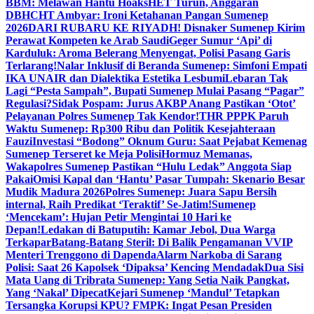
BBM: Melawan Hantu Hoaks
HET Turun, Anggaran
DBHCHT Ambyar: Ironi Ketahanan Pangan Sumenep
2026
DARI RUBARU KE RIYADH! Disnaker Sumenep Kirim
Perawat Kompeten ke Arab Saudi
Geger Sumur ‘Api’ di
Karduluk: Aroma Belerang Menyengat, Polisi Pasang Garis
Terlarang!
Nalar Inklusif di Beranda Sumenep: Simfoni Empati
IKA UNAIR dan Dialektika Estetika Lesbumi
Lebaran Tak
Lagi “Pesta Sampah”, Bupati Sumenep Mulai Pasang “Pagar”
Regulasi?
Sidak Pospam: Jurus AKBP Anang Pastikan ‘Otot’
Pelayanan Polres Sumenep Tak Kendor!
THR PPPK Paruh
Waktu Sumenep: Rp300 Ribu dan Politik Kesejahteraan
Fauzi
Investasi “Bodong” Oknum Guru: Saat Pejabat Kemenag
Sumenep Terseret ke Meja Polisi
Hormuz Memanas,
Wakapolres Sumenep Pastikan “Hulu Ledak” Anggota Siap
Pakai
Omisi Kapal dan ‘Hantu’ Pasar Tumpah: Skenario Besar
Mudik Madura 2026
Polres Sumenep: Juara Sapu Bersih
internal, Raih Predikat ‘Teraktif’ Se-Jatim!
Sumenep
‘Mencekam’: Hujan Petir Mengintai 10 Hari ke
Depan!
Ledakan di Batuputih: Kamar Jebol, Dua Warga
Terkapar
Batang-Batang Steril: Di Balik Pengamanan VVIP
Menteri Trenggono di Dapenda
Alarm Narkoba di Sarang
Polisi: Saat 26 Kapolsek ‘Dipaksa’ Kencing Mendadak
Dua Sisi
Mata Uang di Tribrata Sumenep: Yang Setia Naik Pangkat,
Yang ‘Nakal’ Dipecat
Kejari Sumenep ‘Mandul’ Tetapkan
Tersangka Korupsi KPU? FMPK: Ingat Pesan Presiden