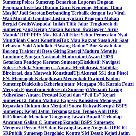
Sumenep
Polres Sumenep Benarkan Laporan Dugaan
Penipuan Investasi Oknum Guru Kemenag, Modus ‘Dana
Masjid’ Jadi Sorotan
Berbanding Terbalik dengan Isu Viral,
Wali Murid di Ganding Justru Syukuri Program Makan
Bergizi Gratis
Waspada! Inilah Titik Jalur Tengkorak di
Sumenep yang Kerap Makan Korban Jiwa
Geger ‘Jurus
Mabuk’ DPP PPP: Mas Kiai Ali Fikri Sebut Pemecatan Nyai
Mundjidah Cacat Konstitusi
Tak Mau Rakyat Susah Air Saat
Lebaran, Said Abdullah “Pasang Badan” Bor Sawah dan
Borong Traktor di Desa Giring
Sinergi Madura Menuju
Lumbung Pangan Nasional: Maduratani Award 2026
Getarkan Pendopo Keraton Sumenep
Eksklusif: Navigasi
Suksesi Sekda Sumenep—Antara Meritokrasi, Stabilitas
Birokrasi, dan Marwah Konstitusi
Uji Akurasi SS1 dan Pistol
FN: Menengok Ketangkasan Menembak Prajurit Kodim
Sumenep
Dialektika Keberlanjutan: Mengapa Nia Kurnia Fauzi
Menjadi Episentrum Suksesi di Sumenep?
Menanti Taring
Adhyaksa: Antara Prestasi Kejati dan “Peti Es” Kejari
Sumenep
12 Tahun Madura Expose: Konsisten Mengawal
Kepastian Hukum dan Menjadi Suara Rakyat
Korupsi BSPS
Sumenep: Kejati Jatim Tersangkakan Tenaga Ahli DPR
RI
Editorial: Menakar Tanggung Jawab Bupati Terhadap
Ancaman Galian C Sumenep
Skandal BSPS Sumenep:
Mengurai Peran AHS dan Bayang-bayang Anggota DPR RI
SR
Publik Sumenep Bergolak: Kontra’SM Desak Kejati Jatim