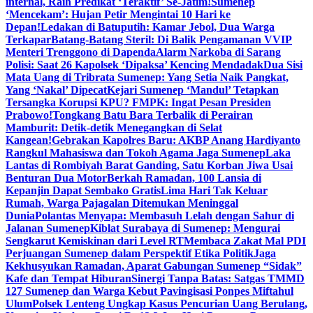
internal, Raih Predikat ‘Teraktif’ Se-Jatim!
Sumenep
‘Mencekam’: Hujan Petir Mengintai 10 Hari ke
Depan!
Ledakan di Batuputih: Kamar Jebol, Dua Warga
Terkapar
Batang-Batang Steril: Di Balik Pengamanan VVIP
Menteri Trenggono di Dapenda
Alarm Narkoba di Sarang
Polisi: Saat 26 Kapolsek ‘Dipaksa’ Kencing Mendadak
Dua Sisi
Mata Uang di Tribrata Sumenep: Yang Setia Naik Pangkat,
Yang ‘Nakal’ Dipecat
Kejari Sumenep ‘Mandul’ Tetapkan
Tersangka Korupsi KPU? FMPK: Ingat Pesan Presiden
Prabowo!
Tongkang Batu Bara Terbalik di Perairan
Mamburit: Detik-detik Menegangkan di Selat
Kangean!
Gebrakan Kapolres Baru: AKBP Anang Hardiyanto
Rangkul Mahasiswa dan Tokoh Agama Jaga Sumenep
Laka
Lantas di Rombiyah Barat Ganding, Satu Korban Jiwa Usai
Benturan Dua Motor
Berkah Ramadan, 100 Lansia di
Kepanjin Dapat Sembako Gratis
Lima Hari Tak Keluar
Rumah, Warga Pajagalan Ditemukan Meninggal
Dunia
Polantas Menyapa: Membasuh Lelah dengan Sahur di
Jalanan Sumenep
Kiblat Surabaya di Sumenep: Mengurai
Sengkarut Kemiskinan dari Level RT
Membaca Zakat Mal PDI
Perjuangan Sumenep dalam Perspektif Etika Politik
Jaga
Kekhusyukan Ramadan, Aparat Gabungan Sumenep “Sidak”
Kafe dan Tempat Hiburan
Sinergi Tanpa Batas: Satgas TMMD
127 Sumenep dan Warga Kebut Pavingisasi Ponpes Miftahul
Ulum
Polsek Lenteng Ungkap Kasus Pencurian Uang Berulang,