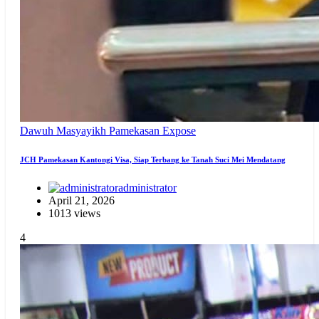
Dawuh Masyayikh
Pamekasan Expose
JCH Pamekasan Kantongi Visa, Siap Terbang ke Tanah Suci Mei Mendatang
administrator
April 21, 2026
1013 views
4