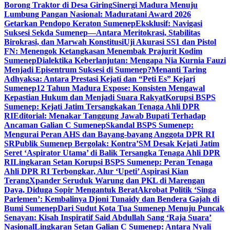
Borong Traktor di Desa Giring
Sinergi Madura Menuju
Lumbung Pangan Nasional: Maduratani Award 2026
Getarkan Pendopo Keraton Sumenep
Eksklusif: Navigasi
Suksesi Sekda Sumenep—Antara Meritokrasi, Stabilitas
Birokrasi, dan Marwah Konstitusi
Uji Akurasi SS1 dan Pistol
FN: Menengok Ketangkasan Menembak Prajurit Kodim
Sumenep
Dialektika Keberlanjutan: Mengapa Nia Kurnia Fauzi
Menjadi Episentrum Suksesi di Sumenep?
Menanti Taring
Adhyaksa: Antara Prestasi Kejati dan “Peti Es” Kejari
Sumenep
12 Tahun Madura Expose: Konsisten Mengawal
Kepastian Hukum dan Menjadi Suara Rakyat
Korupsi BSPS
Sumenep: Kejati Jatim Tersangkakan Tenaga Ahli DPR
RI
Editorial: Menakar Tanggung Jawab Bupati Terhadap
Ancaman Galian C Sumenep
Skandal BSPS Sumenep:
Mengurai Peran AHS dan Bayang-bayang Anggota DPR RI
SR
Publik Sumenep Bergolak: Kontra’SM Desak Kejati Jatim
Seret ‘Aspirator Utama’ di Balik Tersangka Tenaga Ahli DPR
RI
Lingkaran Setan Korupsi BSPS Sumenep: Peran Tenaga
Ahli DPR RI Terbongkar, Alur ‘Upeti’ Aspirasi Kian
Terang
Xpander Seruduk Warung dan PKL di Marengan
Daya, Diduga Sopir Mengantuk Berat
Akrobat Politik ‘Singa
Parlemen’: Kembalinya Djoni Tunaidy dan Bendera Gajah di
Bumi Sumenep
Dari Sudut Kota Tua Sumenep Menuju Puncak
Senayan: Kisah Inspiratif Said Abdullah Sang ‘Raja Suara’
Nasional
Lingkaran Setan Galian C Sumenep: Antara Nyali