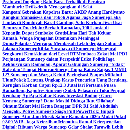
Prabowo!
Tongkang Batu Bara Terbalik di Perairan
Mamburit: Detik-detik Menegangkan di Selat
Kangean!
Gebrakan Kapolres Baru: AKBP Anang Hardiyanto
Rangkul Mahasiswa dan Tokoh Agama Jaga Sumenep
Laka
Lantas di Rombiyah Barat Ganding, Satu Korban Jiwa Usai
Benturan Dua Motor
Berkah Ramadan, 100 Lansia di
Kepanjin Dapat Sembako Gratis
Lima Hari Tak Keluar
Rumah, Warga Pajagalan Ditemukan Meninggal
Dunia
Polantas Menyapa: Membasuh Lelah dengan Sahur di
Jalanan Sumenep
Kiblat Surabaya di Sumenep: Mengurai
Sengkarut Kemiskinan dari Level RT
Membaca Zakat Mal PDI
Perjuangan Sumenep dalam Perspektif Etika Politik
Jaga
Kekhusyukan Ramadan, Aparat Gabungan Sumenep “Sidak”
Kafe dan Tempat Hiburan
Sinergi Tanpa Batas: Satgas TMMD
127 Sumenep dan Warga Kebut Pavingisasi Ponpes Miftahul
Ulum
Polsek Lenteng Ungkap Kasus Pencurian Uang Berulang,
Kerugian Korban Capai Rp12,3 Juta
Hari Pertama Puasa
Ramadhan, Kapolres Sumenep Sidak Petasan di Toko Penjual
Kembang Api
Apa Kabar Kasus Investasi Bodong Guru
Kemenag Sumenep? Dana Masjid Diduga Ikut ‘Dilahap’
Oknum!
Zakat Mal Ketua Banggar DPR RI Said Abdullah
Mengalir, Polres Sumenep Siaga Full Power!
Tok! Bupati
Sumenep Atur Jam Musik Sahur Ramadan 2026: Mulai Pukul
02.00 WIB, Jaga Ketertiban!
Memutus Rantai Keterpencilan
Digital: Ribuan Warga Sumenep Gelar Shalat Tarawih Lebih