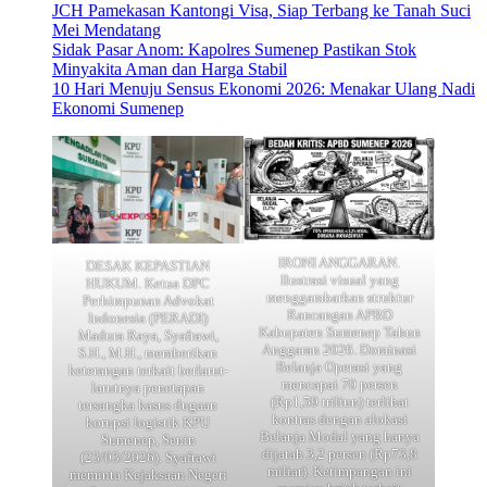
JCH Pamekasan Kantongi Visa, Siap Terbang ke Tanah Suci
Mei Mendatang
Sidak Pasar Anom: Kapolres Sumenep Pastikan Stok
Minyakita Aman dan Harga Stabil
10 Hari Menuju Sensus Ekonomi 2026: Menakar Ulang Nadi
Ekonomi Sumenep
IRONI ANGGARAN.
DESAK KEPASTIAN
Ilustrasi visual yang
HUKUM. Ketua DPC
menggambarkan struktur
Perhimpunan Advokat
Rancangan APBD
Indonesia (PERADI)
Kabupaten Sumenep Tahun
Madura Raya, Syafrawi,
Anggaran 2026. Dominasi
S.H., M.H., memberikan
Belanja Operasi yang
keterangan terkait berlarut-
mencapai 70 persen
larutnya penetapan
(Rp1,59 triliun) terlihat
tersangka kasus dugaan
kontras dengan alokasi
korupsi logistik KPU
Belanja Modal yang hanya
Sumenep, Senin
dijatah 3,2 persen (Rp73,8
(23/03/2026). Syafrawi
miliar). Ketimpangan ini
meminta Kejaksaan Negeri