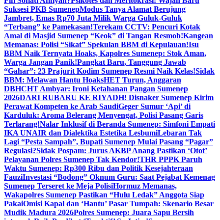
Fifi Sofiati Afifiyah?
Psikotes dan Meritokrasi: Wajah Baru
Suksesi PKB Sumenep
Modus Tanya Alamat Berujung
Jambret, Emas Rp70 Juta Milik Warga Guluk-Guluk
“Terbang” ke Pamekasan!
Terekam CCTV: Pencuri Kotak
Amal di Masjid Sumenep “Keok” di Tangan Resmob!
Kangean
Memanas: Polisi “Sikat” Spekulan BBM di Kepulauan!
Isu
BBM Naik Ternyata Hoaks, Kapolres Sumenep: Stok Aman,
Warga Jangan Panik!
Pangkat Baru, Tanggung Jawab
“Gahar”: 23 Prajurit Kodim Sumenep Resmi Naik Kelas!
Sidak
BBM: Melawan Hantu Hoaks
HET Turun, Anggaran
DBHCHT Ambyar: Ironi Ketahanan Pangan Sumenep
2026
DARI RUBARU KE RIYADH! Disnaker Sumenep Kirim
Perawat Kompeten ke Arab Saudi
Geger Sumur ‘Api’ di
Karduluk: Aroma Belerang Menyengat, Polisi Pasang Garis
Terlarang!
Nalar Inklusif di Beranda Sumenep: Simfoni Empati
IKA UNAIR dan Dialektika Estetika Lesbumi
Lebaran Tak
Lagi “Pesta Sampah”, Bupati Sumenep Mulai Pasang “Pagar”
Regulasi?
Sidak Pospam: Jurus AKBP Anang Pastikan ‘Otot’
Pelayanan Polres Sumenep Tak Kendor!
THR PPPK Paruh
Waktu Sumenep: Rp300 Ribu dan Politik Kesejahteraan
Fauzi
Investasi “Bodong” Oknum Guru: Saat Pejabat Kemenag
Sumenep Terseret ke Meja Polisi
Hormuz Memanas,
Wakapolres Sumenep Pastikan “Hulu Ledak” Anggota Siap
Pakai
Omisi Kapal dan ‘Hantu’ Pasar Tumpah: Skenario Besar
Mudik Madura 2026
Polres Sumenep: Juara Sapu Bersih