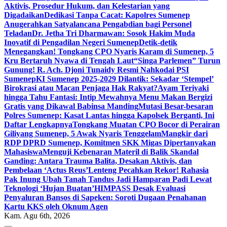
Aktivis, Prosedur Hukum, dan Kelestarian yang
Digadaikan
Dedikasi Tanpa Cacat: Kapolres Sumenep
Anugerahkan Satyalancana Pengabdian bagi Personel
Teladan
Dr. Jetha Tri Dharmawan: Sosok Hakim Muda
Inovatif di Pengadilan Negeri Sumenep
Detik-detik
Menegangkan! Tongkang CPO Nyaris Karam di Sumenep, 5
Kru Bertaruh Nyawa di Tengah Laut
“Singa Parlemen” Turun
Gunung! R. Ach. Djoni Tunaidy Resmi Nahkodai PSI
Sumenep
KI Sumenep 2025-2029 Dilantik: Sekadar ‘Stempel’
Birokrasi atau Macan Penjaga Hak Rakyat?
Ayam Teriyaki
hingga Tahu Fantasi: Intip Mewahnya Menu Makan Bergizi
Gratis yang Dikawal Babinsa Manding
Mutasi Besar-besaran
Polres Sumenep: Kasat Lantas hingga Kapolsek Berganti, Ini
Daftar Lengkapnya
Tongkang Muatan CPO Bocor di Perairan
Giliyang Sumenep, 5 Awak Nyaris Tenggelam
Mangkir dari
RDP DPRD Sumenep, Komitmen SKK Migas Dipertanyakan
Mahasiswa
Menguji Kebenaran Materil di Balik Skandal
Ganding: Antara Trauma Balita, Desakan Aktivis, dan
Pembelaan ‘Actus Reus’
Lenteng Pecahkan Rekor! Rahasia
Pak Inung Ubah Tanah Tandus Jadi Hamparan Padi Lewat
Teknologi ‘Hujan Buatan’
HIMPASS Desak Evaluasi
Penyaluran Bansos di Sapeken: Soroti Dugaan Penahanan
Kartu KKS oleh Oknum Agen
Kam. Agu 6th, 2026