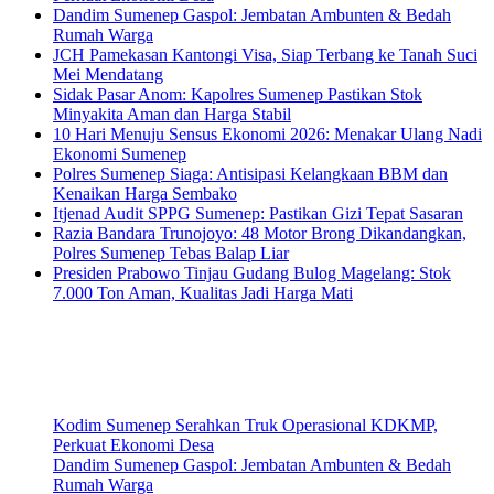
Dandim Sumenep Gaspol: Jembatan Ambunten & Bedah
Rumah Warga
JCH Pamekasan Kantongi Visa, Siap Terbang ke Tanah Suci
Mei Mendatang
Sidak Pasar Anom: Kapolres Sumenep Pastikan Stok
Minyakita Aman dan Harga Stabil
10 Hari Menuju Sensus Ekonomi 2026: Menakar Ulang Nadi
Ekonomi Sumenep
Polres Sumenep Siaga: Antisipasi Kelangkaan BBM dan
Kenaikan Harga Sembako
Itjenad Audit SPPG Sumenep: Pastikan Gizi Tepat Sasaran
Razia Bandara Trunojoyo: 48 Motor Brong Dikandangkan,
Polres Sumenep Tebas Balap Liar
Presiden Prabowo Tinjau Gudang Bulog Magelang: Stok
7.000 Ton Aman, Kualitas Jadi Harga Mati
Kodim Sumenep Serahkan Truk Operasional KDKMP,
Perkuat Ekonomi Desa
Dandim Sumenep Gaspol: Jembatan Ambunten & Bedah
Rumah Warga