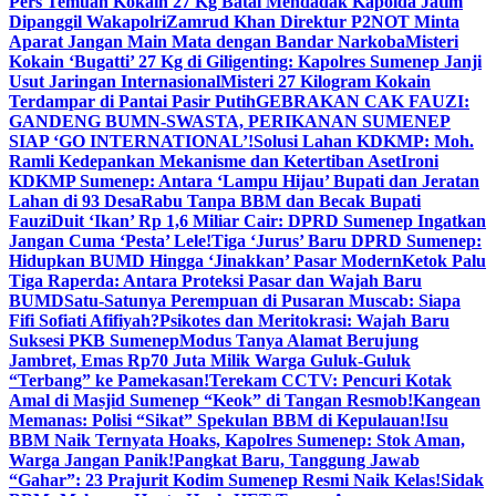
Pers Temuan Kokain 27 Kg Batal Mendadak Kapolda Jatim
Dipanggil Wakapolri
Zamrud Khan Direktur P2NOT Minta
Aparat Jangan Main Mata dengan Bandar Narkoba
Misteri
Kokain ‘Bugatti’ 27 Kg di Giligenting: Kapolres Sumenep Janji
Usut Jaringan Internasional
Misteri 27 Kilogram Kokain
Terdampar di Pantai Pasir Putih
GEBRAKAN CAK FAUZI:
GANDENG BUMN-SWASTA, PERIKANAN SUMENEP
SIAP ‘GO INTERNATIONAL’!
Solusi Lahan KDKMP: Moh.
Ramli Kedepankan Mekanisme dan Ketertiban Aset
Ironi
KDKMP Sumenep: Antara ‘Lampu Hijau’ Bupati dan Jeratan
Lahan di 93 Desa
Rabu Tanpa BBM dan Becak Bupati
Fauzi
Duit ‘Ikan’ Rp 1,6 Miliar Cair: DPRD Sumenep Ingatkan
Jangan Cuma ‘Pesta’ Lele!
Tiga ‘Jurus’ Baru DPRD Sumenep:
Hidupkan BUMD Hingga ‘Jinakkan’ Pasar Modern
Ketok Palu
Tiga Raperda: Antara Proteksi Pasar dan Wajah Baru
BUMD
Satu-Satunya Perempuan di Pusaran Muscab: Siapa
Fifi Sofiati Afifiyah?
Psikotes dan Meritokrasi: Wajah Baru
Suksesi PKB Sumenep
Modus Tanya Alamat Berujung
Jambret, Emas Rp70 Juta Milik Warga Guluk-Guluk
“Terbang” ke Pamekasan!
Terekam CCTV: Pencuri Kotak
Amal di Masjid Sumenep “Keok” di Tangan Resmob!
Kangean
Memanas: Polisi “Sikat” Spekulan BBM di Kepulauan!
Isu
BBM Naik Ternyata Hoaks, Kapolres Sumenep: Stok Aman,
Warga Jangan Panik!
Pangkat Baru, Tanggung Jawab
“Gahar”: 23 Prajurit Kodim Sumenep Resmi Naik Kelas!
Sidak