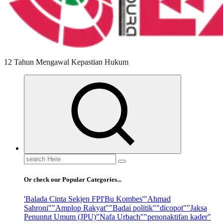
12 Tahun Mengawal Kepastian Hukum
Search
for:
Or check our Popular Categories...
'Balada Cinta Sekjen FPI
'Bu Kombes'
"Ahmad
Sahroni"
"Amplop Rakyat"
"Badai politik"
"dicopot"
"Jaksa
Penuntut Umum (JPU)
"Nafa Urbach"
"penonaktifan kader"