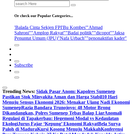
Search
for:
Or check our Popular Categories...
'Balada Cinta Sekjen FPI
'Bu Kombes'
"Ahmad
Sahroni"
"Amplop Rakyat"
"Badai politik"
"dicopot"
"Jaksa
Penuntut Umum (JPU)
"Nafa Urbach"
"penonaktifan kader"
Subscribe
Trending News:
Sidak Pasar Anom: Kapolres Sumenep
Pastikan Stok Minyakita Aman dan Harga Stabil
10 Hari
Menuju Sensus Ekonomi 2026: Menakar Ulang Nadi Ekonomi
Sumenep
Razia Bandara Trunojoyo: 48 Motor Brong
Dikandangkan, Polres Sumenep Tebas Balap Liar
Anomali
Regulasi di Tapakerbau: Hegemoni Modal vs Kedaulatan
Ekologi
Jurus Fajar ‘Kepung’ Ekonomi Rakyat
Bela Surya
Paloh di Madura
Kursi Kosong Menuju Makkah
Konferensi