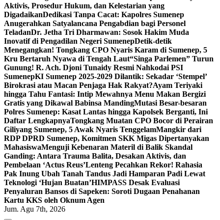
Aktivis, Prosedur Hukum, dan Kelestarian yang
Digadaikan
Dedikasi Tanpa Cacat: Kapolres Sumenep
Anugerahkan Satyalancana Pengabdian bagi Personel
Teladan
Dr. Jetha Tri Dharmawan: Sosok Hakim Muda
Inovatif di Pengadilan Negeri Sumenep
Detik-detik
Menegangkan! Tongkang CPO Nyaris Karam di Sumenep, 5
Kru Bertaruh Nyawa di Tengah Laut
“Singa Parlemen” Turun
Gunung! R. Ach. Djoni Tunaidy Resmi Nahkodai PSI
Sumenep
KI Sumenep 2025-2029 Dilantik: Sekadar ‘Stempel’
Birokrasi atau Macan Penjaga Hak Rakyat?
Ayam Teriyaki
hingga Tahu Fantasi: Intip Mewahnya Menu Makan Bergizi
Gratis yang Dikawal Babinsa Manding
Mutasi Besar-besaran
Polres Sumenep: Kasat Lantas hingga Kapolsek Berganti, Ini
Daftar Lengkapnya
Tongkang Muatan CPO Bocor di Perairan
Giliyang Sumenep, 5 Awak Nyaris Tenggelam
Mangkir dari
RDP DPRD Sumenep, Komitmen SKK Migas Dipertanyakan
Mahasiswa
Menguji Kebenaran Materil di Balik Skandal
Ganding: Antara Trauma Balita, Desakan Aktivis, dan
Pembelaan ‘Actus Reus’
Lenteng Pecahkan Rekor! Rahasia
Pak Inung Ubah Tanah Tandus Jadi Hamparan Padi Lewat
Teknologi ‘Hujan Buatan’
HIMPASS Desak Evaluasi
Penyaluran Bansos di Sapeken: Soroti Dugaan Penahanan
Kartu KKS oleh Oknum Agen
Jum. Agu 7th, 2026