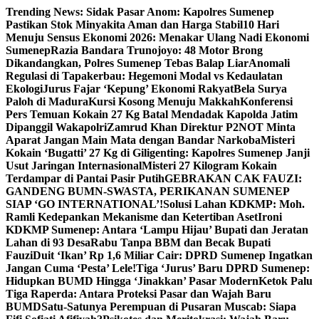
Skip
Trending News:
Sidak Pasar Anom: Kapolres Sumenep
to
Pastikan Stok Minyakita Aman dan Harga Stabil
10 Hari
content
Menuju Sensus Ekonomi 2026: Menakar Ulang Nadi Ekonomi
Sumenep
Razia Bandara Trunojoyo: 48 Motor Brong
Dikandangkan, Polres Sumenep Tebas Balap Liar
Anomali
Regulasi di Tapakerbau: Hegemoni Modal vs Kedaulatan
Ekologi
Jurus Fajar ‘Kepung’ Ekonomi Rakyat
Bela Surya
Paloh di Madura
Kursi Kosong Menuju Makkah
Konferensi
Pers Temuan Kokain 27 Kg Batal Mendadak Kapolda Jatim
Dipanggil Wakapolri
Zamrud Khan Direktur P2NOT Minta
Aparat Jangan Main Mata dengan Bandar Narkoba
Misteri
Kokain ‘Bugatti’ 27 Kg di Giligenting: Kapolres Sumenep Janji
Usut Jaringan Internasional
Misteri 27 Kilogram Kokain
Terdampar di Pantai Pasir Putih
GEBRAKAN CAK FAUZI:
GANDENG BUMN-SWASTA, PERIKANAN SUMENEP
SIAP ‘GO INTERNATIONAL’!
Solusi Lahan KDKMP: Moh.
Ramli Kedepankan Mekanisme dan Ketertiban Aset
Ironi
KDKMP Sumenep: Antara ‘Lampu Hijau’ Bupati dan Jeratan
Lahan di 93 Desa
Rabu Tanpa BBM dan Becak Bupati
Fauzi
Duit ‘Ikan’ Rp 1,6 Miliar Cair: DPRD Sumenep Ingatkan
Jangan Cuma ‘Pesta’ Lele!
Tiga ‘Jurus’ Baru DPRD Sumenep:
Hidupkan BUMD Hingga ‘Jinakkan’ Pasar Modern
Ketok Palu
Tiga Raperda: Antara Proteksi Pasar dan Wajah Baru
BUMD
Satu-Satunya Perempuan di Pusaran Muscab: Siapa