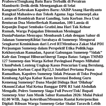
Prabowo!
Tongkang Batu Bara Terbalik di Perairan
Mamburit: Detik-detik Menegangkan di Selat
Kangean!
Gebrakan Kapolres Baru: AKBP Anang Hardiyanto
Rangkul Mahasiswa dan Tokoh Agama Jaga Sumenep
Laka
Lantas di Rombiyah Barat Ganding, Satu Korban Jiwa Usai
Benturan Dua Motor
Berkah Ramadan, 100 Lansia di
Kepanjin Dapat Sembako Gratis
Lima Hari Tak Keluar
Rumah, Warga Pajagalan Ditemukan Meninggal
Dunia
Polantas Menyapa: Membasuh Lelah dengan Sahur di
Jalanan Sumenep
Kiblat Surabaya di Sumenep: Mengurai
Sengkarut Kemiskinan dari Level RT
Membaca Zakat Mal PDI
Perjuangan Sumenep dalam Perspektif Etika Politik
Jaga
Kekhusyukan Ramadan, Aparat Gabungan Sumenep “Sidak”
Kafe dan Tempat Hiburan
Sinergi Tanpa Batas: Satgas TMMD
127 Sumenep dan Warga Kebut Pavingisasi Ponpes Miftahul
Ulum
Polsek Lenteng Ungkap Kasus Pencurian Uang Berulang,
Kerugian Korban Capai Rp12,3 Juta
Hari Pertama Puasa
Ramadhan, Kapolres Sumenep Sidak Petasan di Toko Penjual
Kembang Api
Apa Kabar Kasus Investasi Bodong Guru
Kemenag Sumenep? Dana Masjid Diduga Ikut ‘Dilahap’
Oknum!
Zakat Mal Ketua Banggar DPR RI Said Abdullah
Mengalir, Polres Sumenep Siaga Full Power!
Tok! Bupati
Sumenep Atur Jam Musik Sahur Ramadan 2026: Mulai Pukul
02.00 WIB, Jaga Ketertiban!
Memutus Rantai Keterpencilan
Digital: Ribuan Warga Sumenep Gelar Shalat Tarawih Lebih