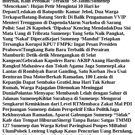
internal, Raih Predikat ‘Teraktif’ Se-Jatim!
Sumenep
‘Mencekam’: Hujan Petir Mengintai 10 Hari ke
Depan!
Ledakan di Batuputih: Kamar Jebol, Dua Warga
Terkapar
Batang-Batang Steril: Di Balik Pengamanan VVIP
Menteri Trenggono di Dapenda
Alarm Narkoba di Sarang
Polisi: Saat 26 Kapolsek ‘Dipaksa’ Kencing Mendadak
Dua Sisi
Mata Uang di Tribrata Sumenep: Yang Setia Naik Pangkat,
Yang ‘Nakal’ Dipecat
Kejari Sumenep ‘Mandul’ Tetapkan
Tersangka Korupsi KPU? FMPK: Ingat Pesan Presiden
Prabowo!
Tongkang Batu Bara Terbalik di Perairan
Mamburit: Detik-detik Menegangkan di Selat
Kangean!
Gebrakan Kapolres Baru: AKBP Anang Hardiyanto
Rangkul Mahasiswa dan Tokoh Agama Jaga Sumenep
Laka
Lantas di Rombiyah Barat Ganding, Satu Korban Jiwa Usai
Benturan Dua Motor
Berkah Ramadan, 100 Lansia di
Kepanjin Dapat Sembako Gratis
Lima Hari Tak Keluar
Rumah, Warga Pajagalan Ditemukan Meninggal
Dunia
Polantas Menyapa: Membasuh Lelah dengan Sahur di
Jalanan Sumenep
Kiblat Surabaya di Sumenep: Mengurai
Sengkarut Kemiskinan dari Level RT
Membaca Zakat Mal PDI
Perjuangan Sumenep dalam Perspektif Etika Politik
Jaga
Kekhusyukan Ramadan, Aparat Gabungan Sumenep “Sidak”
Kafe dan Tempat Hiburan
Sinergi Tanpa Batas: Satgas TMMD
127 Sumenep dan Warga Kebut Pavingisasi Ponpes Miftahul
Ulum
Polsek Lenteng Ungkap Kasus Pencurian Uang Berulang,