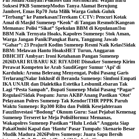
Fifi Sofiati Afifiyah?
Psikotes dan Meritokrasi: Wajah Baru
Suksesi PKB Sumenep
Modus Tanya Alamat Berujung
Jambret, Emas Rp70 Juta Milik Warga Guluk-Guluk
“Terbang” ke Pamekasan!
Terekam CCTV: Pencuri Kotak
Amal di Masjid Sumenep “Keok” di Tangan Resmob!
Kangean
Memanas: Polisi “Sikat” Spekulan BBM di Kepulauan!
Isu
BBM Naik Ternyata Hoaks, Kapolres Sumenep: Stok Aman,
Warga Jangan Panik!
Pangkat Baru, Tanggung Jawab
“Gahar”: 23 Prajurit Kodim Sumenep Resmi Naik Kelas!
Sidak
BBM: Melawan Hantu Hoaks
HET Turun, Anggaran
DBHCHT Ambyar: Ironi Ketahanan Pangan Sumenep
2026
DARI RUBARU KE RIYADH! Disnaker Sumenep Kirim
Perawat Kompeten ke Arab Saudi
Geger Sumur ‘Api’ di
Karduluk: Aroma Belerang Menyengat, Polisi Pasang Garis
Terlarang!
Nalar Inklusif di Beranda Sumenep: Simfoni Empati
IKA UNAIR dan Dialektika Estetika Lesbumi
Lebaran Tak
Lagi “Pesta Sampah”, Bupati Sumenep Mulai Pasang “Pagar”
Regulasi?
Sidak Pospam: Jurus AKBP Anang Pastikan ‘Otot’
Pelayanan Polres Sumenep Tak Kendor!
THR PPPK Paruh
Waktu Sumenep: Rp300 Ribu dan Politik Kesejahteraan
Fauzi
Investasi “Bodong” Oknum Guru: Saat Pejabat Kemenag
Sumenep Terseret ke Meja Polisi
Hormuz Memanas,
Wakapolres Sumenep Pastikan “Hulu Ledak” Anggota Siap
Pakai
Omisi Kapal dan ‘Hantu’ Pasar Tumpah: Skenario Besar
Mudik Madura 2026
Polres Sumenep: Juara Sapu Bersih