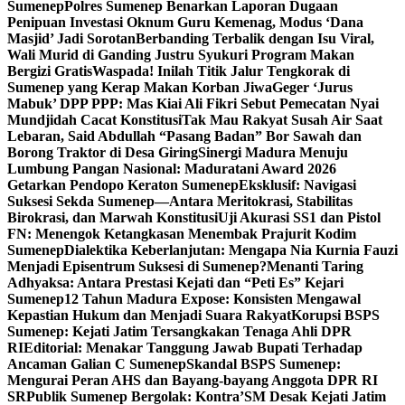
Sumenep
Polres Sumenep Benarkan Laporan Dugaan
Penipuan Investasi Oknum Guru Kemenag, Modus ‘Dana
Masjid’ Jadi Sorotan
Berbanding Terbalik dengan Isu Viral,
Wali Murid di Ganding Justru Syukuri Program Makan
Bergizi Gratis
Waspada! Inilah Titik Jalur Tengkorak di
Sumenep yang Kerap Makan Korban Jiwa
Geger ‘Jurus
Mabuk’ DPP PPP: Mas Kiai Ali Fikri Sebut Pemecatan Nyai
Mundjidah Cacat Konstitusi
Tak Mau Rakyat Susah Air Saat
Lebaran, Said Abdullah “Pasang Badan” Bor Sawah dan
Borong Traktor di Desa Giring
Sinergi Madura Menuju
Lumbung Pangan Nasional: Maduratani Award 2026
Getarkan Pendopo Keraton Sumenep
Eksklusif: Navigasi
Suksesi Sekda Sumenep—Antara Meritokrasi, Stabilitas
Birokrasi, dan Marwah Konstitusi
Uji Akurasi SS1 dan Pistol
FN: Menengok Ketangkasan Menembak Prajurit Kodim
Sumenep
Dialektika Keberlanjutan: Mengapa Nia Kurnia Fauzi
Menjadi Episentrum Suksesi di Sumenep?
Menanti Taring
Adhyaksa: Antara Prestasi Kejati dan “Peti Es” Kejari
Sumenep
12 Tahun Madura Expose: Konsisten Mengawal
Kepastian Hukum dan Menjadi Suara Rakyat
Korupsi BSPS
Sumenep: Kejati Jatim Tersangkakan Tenaga Ahli DPR
RI
Editorial: Menakar Tanggung Jawab Bupati Terhadap
Ancaman Galian C Sumenep
Skandal BSPS Sumenep:
Mengurai Peran AHS dan Bayang-bayang Anggota DPR RI
SR
Publik Sumenep Bergolak: Kontra’SM Desak Kejati Jatim