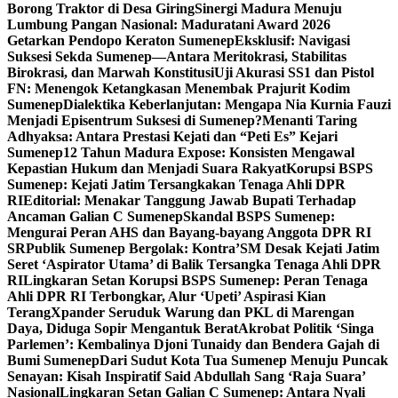
Borong Traktor di Desa Giring
Sinergi Madura Menuju
Lumbung Pangan Nasional: Maduratani Award 2026
Getarkan Pendopo Keraton Sumenep
Eksklusif: Navigasi
Suksesi Sekda Sumenep—Antara Meritokrasi, Stabilitas
Birokrasi, dan Marwah Konstitusi
Uji Akurasi SS1 dan Pistol
FN: Menengok Ketangkasan Menembak Prajurit Kodim
Sumenep
Dialektika Keberlanjutan: Mengapa Nia Kurnia Fauzi
Menjadi Episentrum Suksesi di Sumenep?
Menanti Taring
Adhyaksa: Antara Prestasi Kejati dan “Peti Es” Kejari
Sumenep
12 Tahun Madura Expose: Konsisten Mengawal
Kepastian Hukum dan Menjadi Suara Rakyat
Korupsi BSPS
Sumenep: Kejati Jatim Tersangkakan Tenaga Ahli DPR
RI
Editorial: Menakar Tanggung Jawab Bupati Terhadap
Ancaman Galian C Sumenep
Skandal BSPS Sumenep:
Mengurai Peran AHS dan Bayang-bayang Anggota DPR RI
SR
Publik Sumenep Bergolak: Kontra’SM Desak Kejati Jatim
Seret ‘Aspirator Utama’ di Balik Tersangka Tenaga Ahli DPR
RI
Lingkaran Setan Korupsi BSPS Sumenep: Peran Tenaga
Ahli DPR RI Terbongkar, Alur ‘Upeti’ Aspirasi Kian
Terang
Xpander Seruduk Warung dan PKL di Marengan
Daya, Diduga Sopir Mengantuk Berat
Akrobat Politik ‘Singa
Parlemen’: Kembalinya Djoni Tunaidy dan Bendera Gajah di
Bumi Sumenep
Dari Sudut Kota Tua Sumenep Menuju Puncak
Senayan: Kisah Inspiratif Said Abdullah Sang ‘Raja Suara’
Nasional
Lingkaran Setan Galian C Sumenep: Antara Nyali