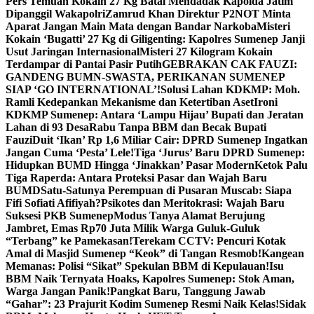
Pers Temuan Kokain 27 Kg Batal Mendadak Kapolda Jatim
Dipanggil Wakapolri
Zamrud Khan Direktur P2NOT Minta
Aparat Jangan Main Mata dengan Bandar Narkoba
Misteri
Kokain ‘Bugatti’ 27 Kg di Giligenting: Kapolres Sumenep Janji
Usut Jaringan Internasional
Misteri 27 Kilogram Kokain
Terdampar di Pantai Pasir Putih
GEBRAKAN CAK FAUZI:
GANDENG BUMN-SWASTA, PERIKANAN SUMENEP
SIAP ‘GO INTERNATIONAL’!
Solusi Lahan KDKMP: Moh.
Ramli Kedepankan Mekanisme dan Ketertiban Aset
Ironi
KDKMP Sumenep: Antara ‘Lampu Hijau’ Bupati dan Jeratan
Lahan di 93 Desa
Rabu Tanpa BBM dan Becak Bupati
Fauzi
Duit ‘Ikan’ Rp 1,6 Miliar Cair: DPRD Sumenep Ingatkan
Jangan Cuma ‘Pesta’ Lele!
Tiga ‘Jurus’ Baru DPRD Sumenep:
Hidupkan BUMD Hingga ‘Jinakkan’ Pasar Modern
Ketok Palu
Tiga Raperda: Antara Proteksi Pasar dan Wajah Baru
BUMD
Satu-Satunya Perempuan di Pusaran Muscab: Siapa
Fifi Sofiati Afifiyah?
Psikotes dan Meritokrasi: Wajah Baru
Suksesi PKB Sumenep
Modus Tanya Alamat Berujung
Jambret, Emas Rp70 Juta Milik Warga Guluk-Guluk
“Terbang” ke Pamekasan!
Terekam CCTV: Pencuri Kotak
Amal di Masjid Sumenep “Keok” di Tangan Resmob!
Kangean
Memanas: Polisi “Sikat” Spekulan BBM di Kepulauan!
Isu
BBM Naik Ternyata Hoaks, Kapolres Sumenep: Stok Aman,
Warga Jangan Panik!
Pangkat Baru, Tanggung Jawab
“Gahar”: 23 Prajurit Kodim Sumenep Resmi Naik Kelas!
Sidak