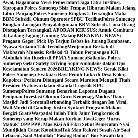
Awal, Bagaimana Versi Pemerintah?
Jaga Citra Institusi,
Sipropam Polres Sumenep Sisir Tempat Hiburan Malam Jelang
Libur Panjang
Polres Sumenep Ringkus 5 Tersangka Mafia
BBM Subsidi, Oknum Operator SPBU Terlibat
Polres Sumenep
Bongkar Jaringan Penyalahgunaan BBM Subsidi, Lima Orang
Ditetapkan Tersangka
LAPORAN KHUSUS: Amuk Cemburu
di Ladang Jagung Gunung Malang
BREAKING NEWS:
Pragaan Geger! Pick Up Terjun Bebas ke Jurang Rombasan,
Nyawa Sujianto Tak Tertolong
Menjemput Berkah di
Makbarah Muassis: Refleksi 43 Tahun Perjuangan KH
Abdullah bin Husein di PPMA Sumenep
Satlantas Polres
Sumenep Gelar Safety Driving Sopir Ambulans dalam Ops
Keselamatan Semeru 2026
BREAKING NEWS: Gerak Kilat
Polres Sumenep Evakuasi Bayi Penuh Luka di Desa Kolor,
Kapolres: Perkara Ditangani Secara Maraton!
Menguji Titah
Presiden Prabowo dalam Skandal Logistik KPU
Sumenep
Polres Sumenep Benarkan Laporan Dugaan
Penipuan Investasi Oknum Guru Kemenag, Modus ‘Dana
Masjid’ Jadi Sorotan
Berbanding Terbalik dengan Isu Viral,
Wali Murid di Ganding Justru Syukuri Program Makan
Bergizi Gratis
Waspada! Inilah Titik Jalur Tengkorak di
Sumenep yang Kerap Makan Korban Jiwa
Geger ‘Jurus
Mabuk’ DPP PPP: Mas Kiai Ali Fikri Sebut Pemecatan Nyai
Mundjidah Cacat Konstitusi
Tak Mau Rakyat Susah Air Saat
Lebaran, Said Abdullah “Pasang Badan” Bor Sawah dan