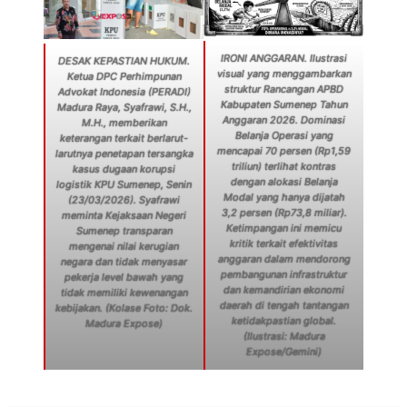
IRONI ANGGARAN. Ilustrasi
DESAK KEPASTIAN HUKUM.
visual yang menggambarkan
Ketua DPC Perhimpunan
struktur Rancangan APBD
Advokat Indonesia (PERADI)
Kabupaten Sumenep Tahun
Madura Raya, Syafrawi, S.H.,
Anggaran 2026. Dominasi
M.H., memberikan
Belanja Operasi yang
keterangan terkait berlarut-
mencapai 70 persen (Rp1,59
larutnya penetapan tersangka
triliun) terlihat kontras
kasus dugaan korupsi
dengan alokasi Belanja
logistik KPU Sumenep, Senin
Modal yang hanya dijatah
(23/03/2026). Syafrawi
3,2 persen (Rp73,8 miliar).
meminta Kejaksaan Negeri
Ketimpangan ini memicu
Sumenep transparan
kritik terkait efektivitas
mengenai nilai kerugian
anggaran dalam mendorong
negara dan tidak menyasar
pembangunan infrastruktur
pekerja level bawah yang
dan kemandirian ekonomi
tidak memiliki kewenangan
daerah di tengah tantangan
kebijakan. (Kolase Foto: Dok.
ketidakpastian global.
Madura Expose)
(Ilustrasi: Madura
Expose/Gemini)