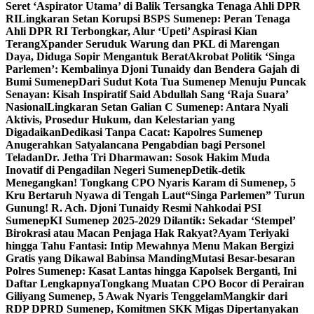
Seret ‘Aspirator Utama’ di Balik Tersangka Tenaga Ahli DPR
RI
Lingkaran Setan Korupsi BSPS Sumenep: Peran Tenaga
Ahli DPR RI Terbongkar, Alur ‘Upeti’ Aspirasi Kian
Terang
Xpander Seruduk Warung dan PKL di Marengan
Daya, Diduga Sopir Mengantuk Berat
Akrobat Politik ‘Singa
Parlemen’: Kembalinya Djoni Tunaidy dan Bendera Gajah di
Bumi Sumenep
Dari Sudut Kota Tua Sumenep Menuju Puncak
Senayan: Kisah Inspiratif Said Abdullah Sang ‘Raja Suara’
Nasional
Lingkaran Setan Galian C Sumenep: Antara Nyali
Aktivis, Prosedur Hukum, dan Kelestarian yang
Digadaikan
Dedikasi Tanpa Cacat: Kapolres Sumenep
Anugerahkan Satyalancana Pengabdian bagi Personel
Teladan
Dr. Jetha Tri Dharmawan: Sosok Hakim Muda
Inovatif di Pengadilan Negeri Sumenep
Detik-detik
Menegangkan! Tongkang CPO Nyaris Karam di Sumenep, 5
Kru Bertaruh Nyawa di Tengah Laut
“Singa Parlemen” Turun
Gunung! R. Ach. Djoni Tunaidy Resmi Nahkodai PSI
Sumenep
KI Sumenep 2025-2029 Dilantik: Sekadar ‘Stempel’
Birokrasi atau Macan Penjaga Hak Rakyat?
Ayam Teriyaki
hingga Tahu Fantasi: Intip Mewahnya Menu Makan Bergizi
Gratis yang Dikawal Babinsa Manding
Mutasi Besar-besaran
Polres Sumenep: Kasat Lantas hingga Kapolsek Berganti, Ini
Daftar Lengkapnya
Tongkang Muatan CPO Bocor di Perairan
Giliyang Sumenep, 5 Awak Nyaris Tenggelam
Mangkir dari
RDP DPRD Sumenep, Komitmen SKK Migas Dipertanyakan