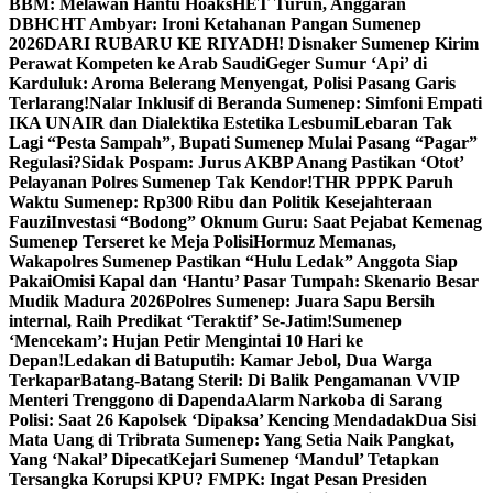
BBM: Melawan Hantu Hoaks
HET Turun, Anggaran
DBHCHT Ambyar: Ironi Ketahanan Pangan Sumenep
2026
DARI RUBARU KE RIYADH! Disnaker Sumenep Kirim
Perawat Kompeten ke Arab Saudi
Geger Sumur ‘Api’ di
Karduluk: Aroma Belerang Menyengat, Polisi Pasang Garis
Terlarang!
Nalar Inklusif di Beranda Sumenep: Simfoni Empati
IKA UNAIR dan Dialektika Estetika Lesbumi
Lebaran Tak
Lagi “Pesta Sampah”, Bupati Sumenep Mulai Pasang “Pagar”
Regulasi?
Sidak Pospam: Jurus AKBP Anang Pastikan ‘Otot’
Pelayanan Polres Sumenep Tak Kendor!
THR PPPK Paruh
Waktu Sumenep: Rp300 Ribu dan Politik Kesejahteraan
Fauzi
Investasi “Bodong” Oknum Guru: Saat Pejabat Kemenag
Sumenep Terseret ke Meja Polisi
Hormuz Memanas,
Wakapolres Sumenep Pastikan “Hulu Ledak” Anggota Siap
Pakai
Omisi Kapal dan ‘Hantu’ Pasar Tumpah: Skenario Besar
Mudik Madura 2026
Polres Sumenep: Juara Sapu Bersih
internal, Raih Predikat ‘Teraktif’ Se-Jatim!
Sumenep
‘Mencekam’: Hujan Petir Mengintai 10 Hari ke
Depan!
Ledakan di Batuputih: Kamar Jebol, Dua Warga
Terkapar
Batang-Batang Steril: Di Balik Pengamanan VVIP
Menteri Trenggono di Dapenda
Alarm Narkoba di Sarang
Polisi: Saat 26 Kapolsek ‘Dipaksa’ Kencing Mendadak
Dua Sisi
Mata Uang di Tribrata Sumenep: Yang Setia Naik Pangkat,
Yang ‘Nakal’ Dipecat
Kejari Sumenep ‘Mandul’ Tetapkan
Tersangka Korupsi KPU? FMPK: Ingat Pesan Presiden