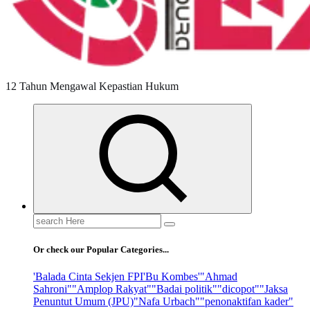
12 Tahun Mengawal Kepastian Hukum
Search
for:
Or check our Popular Categories...
'Balada Cinta Sekjen FPI
'Bu Kombes'
"Ahmad
Sahroni"
"Amplop Rakyat"
"Badai politik"
"dicopot"
"Jaksa
Penuntut Umum (JPU)
"Nafa Urbach"
"penonaktifan kader"