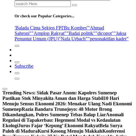
Search
for:
Or check our Popular Categories...
'Balada Cinta Sekjen FPI
'Bu Kombes'
"Ahmad
Sahroni"
"Amplop Rakyat"
"Badai politik"
"dicopot"
"Jaksa
Penuntut Umum (JPU)
"Nafa Urbach"
"penonaktifan kader"
Subscribe
Trending News:
Sidak Pasar Anom: Kapolres Sumenep
Pastikan Stok Minyakita Aman dan Harga Stabil
10 Hari
Menuju Sensus Ekonomi 2026: Menakar Ulang Nadi Ekonomi
Sumenep
Razia Bandara Trunojoyo: 48 Motor Brong
Dikandangkan, Polres Sumenep Tebas Balap Liar
Anomali
Regulasi di Tapakerbau: Hegemoni Modal vs Kedaulatan
Ekologi
Jurus Fajar ‘Kepung’ Ekonomi Rakyat
Bela Surya
Paloh di Madura
Kursi Kosong Menuju Makkah
Konferensi