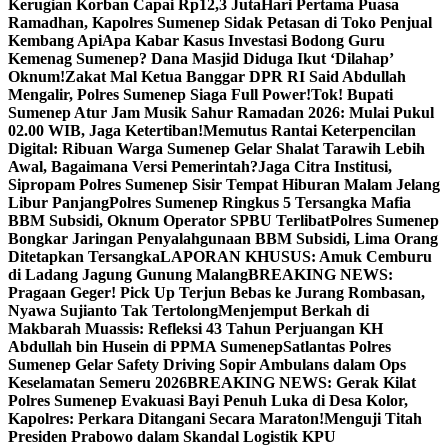
Kerugian Korban Capai Rp12,3 Juta
Hari Pertama Puasa
Ramadhan, Kapolres Sumenep Sidak Petasan di Toko Penjual
Kembang Api
Apa Kabar Kasus Investasi Bodong Guru
Kemenag Sumenep? Dana Masjid Diduga Ikut ‘Dilahap’
Oknum!
Zakat Mal Ketua Banggar DPR RI Said Abdullah
Mengalir, Polres Sumenep Siaga Full Power!
Tok! Bupati
Sumenep Atur Jam Musik Sahur Ramadan 2026: Mulai Pukul
02.00 WIB, Jaga Ketertiban!
Memutus Rantai Keterpencilan
Digital: Ribuan Warga Sumenep Gelar Shalat Tarawih Lebih
Awal, Bagaimana Versi Pemerintah?
Jaga Citra Institusi,
Sipropam Polres Sumenep Sisir Tempat Hiburan Malam Jelang
Libur Panjang
Polres Sumenep Ringkus 5 Tersangka Mafia
BBM Subsidi, Oknum Operator SPBU Terlibat
Polres Sumenep
Bongkar Jaringan Penyalahgunaan BBM Subsidi, Lima Orang
Ditetapkan Tersangka
LAPORAN KHUSUS: Amuk Cemburu
di Ladang Jagung Gunung Malang
BREAKING NEWS:
Pragaan Geger! Pick Up Terjun Bebas ke Jurang Rombasan,
Nyawa Sujianto Tak Tertolong
Menjemput Berkah di
Makbarah Muassis: Refleksi 43 Tahun Perjuangan KH
Abdullah bin Husein di PPMA Sumenep
Satlantas Polres
Sumenep Gelar Safety Driving Sopir Ambulans dalam Ops
Keselamatan Semeru 2026
BREAKING NEWS: Gerak Kilat
Polres Sumenep Evakuasi Bayi Penuh Luka di Desa Kolor,
Kapolres: Perkara Ditangani Secara Maraton!
Menguji Titah
Presiden Prabowo dalam Skandal Logistik KPU