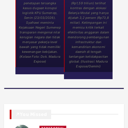
penetapan tersangka
(Rp1,59 triliun) terlihat
kasus dugaan korupsi
kontras dengan alokasi
logistik KPU Sumenep,
Belanja Modal yang hanya
Senin (23/03/2026).
dijatah 3,2 persen (Rp73,8
Syafrawi meminta
miliar). Ketimpangan ini
Kejaksaan Negeri Sumenep
memicu kritik terkait
transparan mengenai nilai
efektivitas anggaran dalam
kerugian negara dan tidak
mendorong pembangunan
menyasar pekerja level
infrastruktur dan
bawah yang tidak memiliki
kemandirian ekonomi
kewenangan kebijakan.
daerah di tengah
(Kolase Foto: Dok. Madura
tantangan ketidakpastian
Expose)
global. (Ilustrasi: Madura
Expose/Gemini)
You Missed