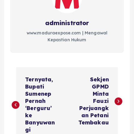
administrator
www.maduraexpose.com | Mengawal
Kepastian Hukum
N
Ternyata,
Sekjen
a
Bupati
GPMD
Sumenep
Minta
v
Pernah
Fauzi
‘Berguru’
Perjuangk
i
ke
an Petani
Banyuwan
Tembakau
g
gi