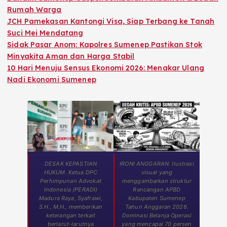
Rumah Warga
JCH Pamekasan Kantongi Visa, Siap Terbang ke Tanah
Suci Mei Mendatang
Sidak Pasar Anom: Kapolres Sumenep Pastikan Stok
Minyakita Aman dan Harga Stabil
10 Hari Menuju Sensus Ekonomi 2026: Menakar Ulang
Nadi Ekonomi Sumenep
DESAK KEPASTIAN
IRONI ANGGARAN. Ilustrasi
HUKUM. Ketua DPC
visual yang
Perhimpunan Advokat
menggambarkan struktur
Indonesia (PERADI)
Rancangan APBD
Madura Raya, Syafrawi,
Kabupaten Sumenep
S.H., M.H., memberikan
Tahun Anggaran 2026.
keterangan terkait
Dominasi Belanja Operasi
berlarut-larutnya
yang mencapai 70 persen