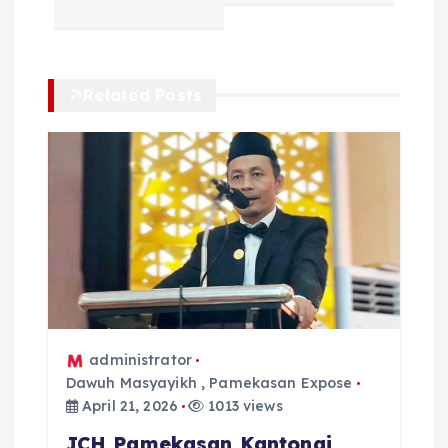
a
s
Related Posts
i
p
o
s
administrator
Dawuh Masyayikh
,
Pamekasan Expose
April 21, 2026
1013 views
JCH Pamekasan Kantongi