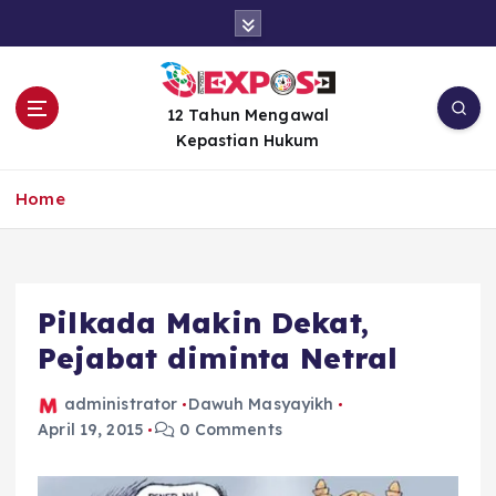
S
k
i
p
t
12 Tahun Mengawal
o
Kepastian Hukum
c
o
Home
n
t
e
n
Pilkada Makin Dekat,
t
Pejabat diminta Netral
administrator
Dawuh Masyayikh
April 19, 2015
0 Comments