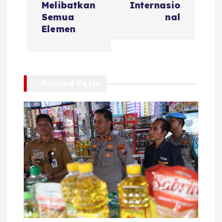
Melibatkan
Internasio
g
Semua
nal
Elemen
a
s
Related Posts
i
p
o
s