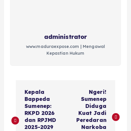
administrator
www.maduraexpose.com | Mengawal
Kepastian Hukum
N
Kepala
Ngeri!
a
Bappeda
Sumenep
Sumenep:
Diduga
v
RKPD 2026
Kuat Jadi
dan RPJMD
Peredaran
i
2025-2029
Narkoba