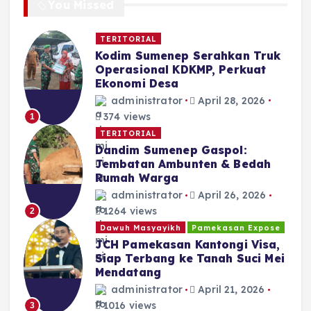
You Missed
TERITORIAL
Kodim Sumenep Serahkan Truk
Operasional KDKMP, Perkuat
Ekonomi Desa
administrator
April 28, 2026
374 views
1
TERITORIAL
Dandim Sumenep Gaspol:
Jembatan Ambunten & Bedah
Rumah Warga
administrator
April 26, 2026
1264 views
2
Dawuh Masyayikh
Pamekasan Expose
JCH Pamekasan Kantongi Visa,
Siap Terbang ke Tanah Suci Mei
Mendatang
administrator
April 21, 2026
1016 views
3