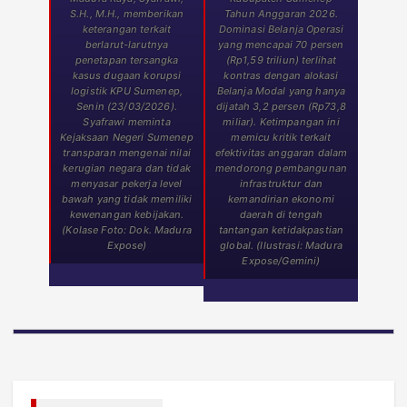
S.H., M.H., memberikan
Tahun Anggaran 2026.
keterangan terkait
Dominasi Belanja Operasi
berlarut-larutnya
yang mencapai 70 persen
penetapan tersangka
(Rp1,59 triliun) terlihat
kasus dugaan korupsi
kontras dengan alokasi
logistik KPU Sumenep,
Belanja Modal yang hanya
Senin (23/03/2026).
dijatah 3,2 persen (Rp73,8
Syafrawi meminta
miliar). Ketimpangan ini
Kejaksaan Negeri Sumenep
memicu kritik terkait
transparan mengenai nilai
efektivitas anggaran dalam
kerugian negara dan tidak
mendorong pembangunan
menyasar pekerja level
infrastruktur dan
bawah yang tidak memiliki
kemandirian ekonomi
kewenangan kebijakan.
daerah di tengah
(Kolase Foto: Dok. Madura
tantangan ketidakpastian
Expose)
global. (Ilustrasi: Madura
Expose/Gemini)