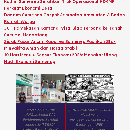
Kodim Sumenep Serahkan Truk Operasional KDKMP,
Perkuat Ekonomi Desa
Dandim Sumenep Gaspol: Jembatan Ambunten & Bedah
Rumah Warga
JCH Pamekasan Kantongi Visa, Siap Terbang ke Tanah
Suci Mei Mendatang
Sidak Pasar Anom: Kapolres Sumenep Pastikan Stok
Minyakita Aman dan Harga Stabil
10 Hari Menuju Sensus Ekonomi 2026: Menakar Ulang
Nadi Ekonomi Sumenep
DESAK KEPASTIAN
IRONI ANGGARAN. Ilustrasi
HUKUM. Ketua DPC
visual yang
Perhimpunan Advokat
menggambarkan struktur
Indonesia (PERADI)
Rancangan APBD
Madura Raya, Syafrawi,
Kabupaten Sumenep