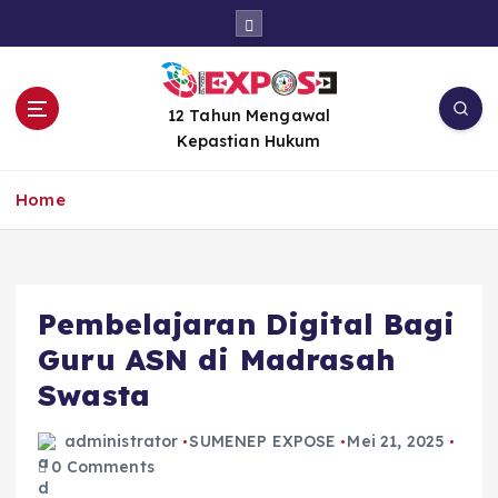
S
k
i
p
t
12 Tahun Mengawal
o
Kepastian Hukum
c
o
Home
n
t
e
n
Pembelajaran Digital Bagi
t
Guru ASN di Madrasah
Swasta
administrator
SUMENEP EXPOSE
Mei 21, 2025
0 Comments