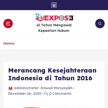
S
k
i
p
t
12 Tahun Mengawal
o
Kepastian Hukum
c
o
Home
n
t
e
n
Merancang Kesejahteraan
t
Indonesia di Tahun 2016
administrator
Dawuh Masyayikh
Desember 26, 2015
0 Comments