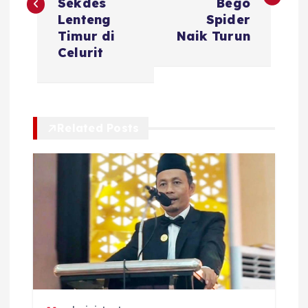
v
Sekdes
Bego
Lenteng
Spider
i
Timur di
Naik Turun
Celurit
g
a
Related Posts
s
i
p
o
s