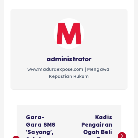
administrator
www.maduraexpose.com | Mengawal
Kepastian Hukum
N
Gara-
Kadis
a
Gara SMS
Pengairan
‘Sayang’,
Ogah Beli