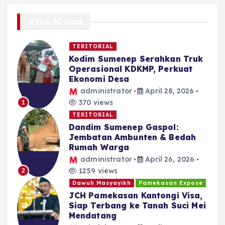
You Missed
TERITORIAL
Kodim Sumenep Serahkan Truk
Operasional KDKMP, Perkuat
Ekonomi Desa
administrator
April 28, 2026
370 views
1
TERITORIAL
Dandim Sumenep Gaspol:
Jembatan Ambunten & Bedah
Rumah Warga
administrator
April 26, 2026
1259 views
2
Dawuh Masyayikh
Pamekasan Expose
JCH Pamekasan Kantongi Visa,
Siap Terbang ke Tanah Suci Mei
Mendatang