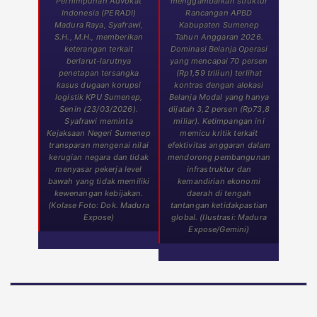
Perhimpunan Advokat
menggambarkan struktur
Indonesia (PERADI)
Rancangan APBD
Madura Raya, Syafrawi,
Kabupaten Sumenep
S.H., M.H., memberikan
Tahun Anggaran 2026.
keterangan terkait
Dominasi Belanja Operasi
berlarut-larutnya
yang mencapai 70 persen
penetapan tersangka
(Rp1,59 triliun) terlihat
kasus dugaan korupsi
kontras dengan alokasi
logistik KPU Sumenep,
Belanja Modal yang hanya
Senin (23/03/2026).
dijatah 3,2 persen (Rp73,8
Syafrawi meminta
miliar). Ketimpangan ini
Kejaksaan Negeri Sumenep
memicu kritik terkait
transparan mengenai nilai
efektivitas anggaran dalam
kerugian negara dan tidak
mendorong pembangunan
menyasar pekerja level
infrastruktur dan
bawah yang tidak memiliki
kemandirian ekonomi
kewenangan kebijakan.
daerah di tengah
(Kolase Foto: Dok. Madura
tantangan ketidakpastian
Expose)
global. (Ilustrasi: Madura
Expose/Gemini)