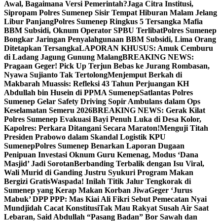
Awal, Bagaimana Versi Pemerintah?
Jaga Citra Institusi,
Sipropam Polres Sumenep Sisir Tempat Hiburan Malam Jelang
Libur Panjang
Polres Sumenep Ringkus 5 Tersangka Mafia
BBM Subsidi, Oknum Operator SPBU Terlibat
Polres Sumenep
Bongkar Jaringan Penyalahgunaan BBM Subsidi, Lima Orang
Ditetapkan Tersangka
LAPORAN KHUSUS: Amuk Cemburu
di Ladang Jagung Gunung Malang
BREAKING NEWS:
Pragaan Geger! Pick Up Terjun Bebas ke Jurang Rombasan,
Nyawa Sujianto Tak Tertolong
Menjemput Berkah di
Makbarah Muassis: Refleksi 43 Tahun Perjuangan KH
Abdullah bin Husein di PPMA Sumenep
Satlantas Polres
Sumenep Gelar Safety Driving Sopir Ambulans dalam Ops
Keselamatan Semeru 2026
BREAKING NEWS: Gerak Kilat
Polres Sumenep Evakuasi Bayi Penuh Luka di Desa Kolor,
Kapolres: Perkara Ditangani Secara Maraton!
Menguji Titah
Presiden Prabowo dalam Skandal Logistik KPU
Sumenep
Polres Sumenep Benarkan Laporan Dugaan
Penipuan Investasi Oknum Guru Kemenag, Modus ‘Dana
Masjid’ Jadi Sorotan
Berbanding Terbalik dengan Isu Viral,
Wali Murid di Ganding Justru Syukuri Program Makan
Bergizi Gratis
Waspada! Inilah Titik Jalur Tengkorak di
Sumenep yang Kerap Makan Korban Jiwa
Geger ‘Jurus
Mabuk’ DPP PPP: Mas Kiai Ali Fikri Sebut Pemecatan Nyai
Mundjidah Cacat Konstitusi
Tak Mau Rakyat Susah Air Saat
Lebaran, Said Abdullah “Pasang Badan” Bor Sawah dan