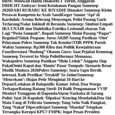
BBM: Melawan Hantu Hoaks
HET Turun, Anggaran
DBHCHT Ambyar: Ironi Ketahanan Pangan Sumenep
2026
DARI RUBARU KE RIYADH! Disnaker Sumenep Kirim
Perawat Kompeten ke Arab Saudi
Geger Sumur ‘Api’ di
Karduluk: Aroma Belerang Menyengat, Polisi Pasang Garis
Terlarang!
Nalar Inklusif di Beranda Sumenep: Simfoni Empati
IKA UNAIR dan Dialektika Estetika Lesbumi
Lebaran Tak
Lagi “Pesta Sampah”, Bupati Sumenep Mulai Pasang “Pagar”
Regulasi?
Sidak Pospam: Jurus AKBP Anang Pastikan ‘Otot’
Pelayanan Polres Sumenep Tak Kendor!
THR PPPK Paruh
Waktu Sumenep: Rp300 Ribu dan Politik Kesejahteraan
Fauzi
Investasi “Bodong” Oknum Guru: Saat Pejabat Kemenag
Sumenep Terseret ke Meja Polisi
Hormuz Memanas,
Wakapolres Sumenep Pastikan “Hulu Ledak” Anggota Siap
Pakai
Omisi Kapal dan ‘Hantu’ Pasar Tumpah: Skenario Besar
Mudik Madura 2026
Polres Sumenep: Juara Sapu Bersih
internal, Raih Predikat ‘Teraktif’ Se-Jatim!
Sumenep
‘Mencekam’: Hujan Petir Mengintai 10 Hari ke
Depan!
Ledakan di Batuputih: Kamar Jebol, Dua Warga
Terkapar
Batang-Batang Steril: Di Balik Pengamanan VVIP
Menteri Trenggono di Dapenda
Alarm Narkoba di Sarang
Polisi: Saat 26 Kapolsek ‘Dipaksa’ Kencing Mendadak
Dua Sisi
Mata Uang di Tribrata Sumenep: Yang Setia Naik Pangkat,
Yang ‘Nakal’ Dipecat
Kejari Sumenep ‘Mandul’ Tetapkan
Tersangka Korupsi KPU? FMPK: Ingat Pesan Presiden