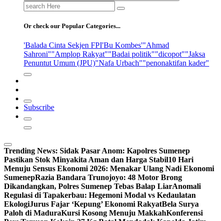
Search
for:
Or check our Popular Categories...
'Balada Cinta Sekjen FPI
'Bu Kombes'
"Ahmad
Sahroni"
"Amplop Rakyat"
"Badai politik"
"dicopot"
"Jaksa
Penuntut Umum (JPU)
"Nafa Urbach"
"penonaktifan kader"
Subscribe
Trending News:
Sidak Pasar Anom: Kapolres Sumenep
Pastikan Stok Minyakita Aman dan Harga Stabil
10 Hari
Menuju Sensus Ekonomi 2026: Menakar Ulang Nadi Ekonomi
Sumenep
Razia Bandara Trunojoyo: 48 Motor Brong
Dikandangkan, Polres Sumenep Tebas Balap Liar
Anomali
Regulasi di Tapakerbau: Hegemoni Modal vs Kedaulatan
Ekologi
Jurus Fajar ‘Kepung’ Ekonomi Rakyat
Bela Surya
Paloh di Madura
Kursi Kosong Menuju Makkah
Konferensi