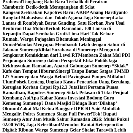
Prabowo!
Tongkang Batu Bara Terbalik di Perairan
Mamburit: Detik-detik Menegangkan di Selat
Kangean!
Gebrakan Kapolres Baru: AKBP Anang Hardiyanto
Rangkul Mahasiswa dan Tokoh Agama Jaga Sumenep
Laka
Lantas di Rombiyah Barat Ganding, Satu Korban Jiwa Usai
Benturan Dua Motor
Berkah Ramadan, 100 Lansia di
Kepanjin Dapat Sembako Gratis
Lima Hari Tak Keluar
Rumah, Warga Pajagalan Ditemukan Meninggal
Dunia
Polantas Menyapa: Membasuh Lelah dengan Sahur di
Jalanan Sumenep
Kiblat Surabaya di Sumenep: Mengurai
Sengkarut Kemiskinan dari Level RT
Membaca Zakat Mal PDI
Perjuangan Sumenep dalam Perspektif Etika Politik
Jaga
Kekhusyukan Ramadan, Aparat Gabungan Sumenep “Sidak”
Kafe dan Tempat Hiburan
Sinergi Tanpa Batas: Satgas TMMD
127 Sumenep dan Warga Kebut Pavingisasi Ponpes Miftahul
Ulum
Polsek Lenteng Ungkap Kasus Pencurian Uang Berulang,
Kerugian Korban Capai Rp12,3 Juta
Hari Pertama Puasa
Ramadhan, Kapolres Sumenep Sidak Petasan di Toko Penjual
Kembang Api
Apa Kabar Kasus Investasi Bodong Guru
Kemenag Sumenep? Dana Masjid Diduga Ikut ‘Dilahap’
Oknum!
Zakat Mal Ketua Banggar DPR RI Said Abdullah
Mengalir, Polres Sumenep Siaga Full Power!
Tok! Bupati
Sumenep Atur Jam Musik Sahur Ramadan 2026: Mulai Pukul
02.00 WIB, Jaga Ketertiban!
Memutus Rantai Keterpencilan
Digital: Ribuan Warga Sumenep Gelar Shalat Tarawih Lebih