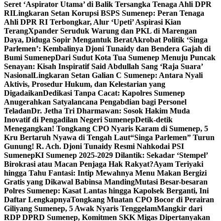
Seret ‘Aspirator Utama’ di Balik Tersangka Tenaga Ahli DPR
RI
Lingkaran Setan Korupsi BSPS Sumenep: Peran Tenaga
Ahli DPR RI Terbongkar, Alur ‘Upeti’ Aspirasi Kian
Terang
Xpander Seruduk Warung dan PKL di Marengan
Daya, Diduga Sopir Mengantuk Berat
Akrobat Politik ‘Singa
Parlemen’: Kembalinya Djoni Tunaidy dan Bendera Gajah di
Bumi Sumenep
Dari Sudut Kota Tua Sumenep Menuju Puncak
Senayan: Kisah Inspiratif Said Abdullah Sang ‘Raja Suara’
Nasional
Lingkaran Setan Galian C Sumenep: Antara Nyali
Aktivis, Prosedur Hukum, dan Kelestarian yang
Digadaikan
Dedikasi Tanpa Cacat: Kapolres Sumenep
Anugerahkan Satyalancana Pengabdian bagi Personel
Teladan
Dr. Jetha Tri Dharmawan: Sosok Hakim Muda
Inovatif di Pengadilan Negeri Sumenep
Detik-detik
Menegangkan! Tongkang CPO Nyaris Karam di Sumenep, 5
Kru Bertaruh Nyawa di Tengah Laut
“Singa Parlemen” Turun
Gunung! R. Ach. Djoni Tunaidy Resmi Nahkodai PSI
Sumenep
KI Sumenep 2025-2029 Dilantik: Sekadar ‘Stempel’
Birokrasi atau Macan Penjaga Hak Rakyat?
Ayam Teriyaki
hingga Tahu Fantasi: Intip Mewahnya Menu Makan Bergizi
Gratis yang Dikawal Babinsa Manding
Mutasi Besar-besaran
Polres Sumenep: Kasat Lantas hingga Kapolsek Berganti, Ini
Daftar Lengkapnya
Tongkang Muatan CPO Bocor di Perairan
Giliyang Sumenep, 5 Awak Nyaris Tenggelam
Mangkir dari
RDP DPRD Sumenep, Komitmen SKK Migas Dipertanyakan