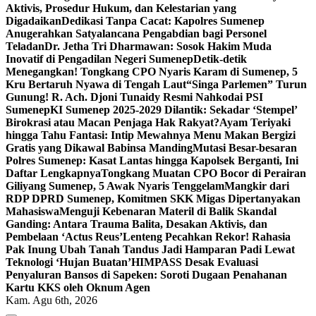
Aktivis, Prosedur Hukum, dan Kelestarian yang
Digadaikan
Dedikasi Tanpa Cacat: Kapolres Sumenep
Anugerahkan Satyalancana Pengabdian bagi Personel
Teladan
Dr. Jetha Tri Dharmawan: Sosok Hakim Muda
Inovatif di Pengadilan Negeri Sumenep
Detik-detik
Menegangkan! Tongkang CPO Nyaris Karam di Sumenep, 5
Kru Bertaruh Nyawa di Tengah Laut
“Singa Parlemen” Turun
Gunung! R. Ach. Djoni Tunaidy Resmi Nahkodai PSI
Sumenep
KI Sumenep 2025-2029 Dilantik: Sekadar ‘Stempel’
Birokrasi atau Macan Penjaga Hak Rakyat?
Ayam Teriyaki
hingga Tahu Fantasi: Intip Mewahnya Menu Makan Bergizi
Gratis yang Dikawal Babinsa Manding
Mutasi Besar-besaran
Polres Sumenep: Kasat Lantas hingga Kapolsek Berganti, Ini
Daftar Lengkapnya
Tongkang Muatan CPO Bocor di Perairan
Giliyang Sumenep, 5 Awak Nyaris Tenggelam
Mangkir dari
RDP DPRD Sumenep, Komitmen SKK Migas Dipertanyakan
Mahasiswa
Menguji Kebenaran Materil di Balik Skandal
Ganding: Antara Trauma Balita, Desakan Aktivis, dan
Pembelaan ‘Actus Reus’
Lenteng Pecahkan Rekor! Rahasia
Pak Inung Ubah Tanah Tandus Jadi Hamparan Padi Lewat
Teknologi ‘Hujan Buatan’
HIMPASS Desak Evaluasi
Penyaluran Bansos di Sapeken: Soroti Dugaan Penahanan
Kartu KKS oleh Oknum Agen
Kam. Agu 6th, 2026