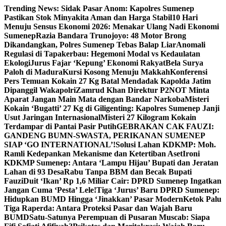
Skip
Trending News:
Sidak Pasar Anom: Kapolres Sumenep
to
Pastikan Stok Minyakita Aman dan Harga Stabil
10 Hari
content
Menuju Sensus Ekonomi 2026: Menakar Ulang Nadi Ekonomi
Sumenep
Razia Bandara Trunojoyo: 48 Motor Brong
Dikandangkan, Polres Sumenep Tebas Balap Liar
Anomali
Regulasi di Tapakerbau: Hegemoni Modal vs Kedaulatan
Ekologi
Jurus Fajar ‘Kepung’ Ekonomi Rakyat
Bela Surya
Paloh di Madura
Kursi Kosong Menuju Makkah
Konferensi
Pers Temuan Kokain 27 Kg Batal Mendadak Kapolda Jatim
Dipanggil Wakapolri
Zamrud Khan Direktur P2NOT Minta
Aparat Jangan Main Mata dengan Bandar Narkoba
Misteri
Kokain ‘Bugatti’ 27 Kg di Giligenting: Kapolres Sumenep Janji
Usut Jaringan Internasional
Misteri 27 Kilogram Kokain
Terdampar di Pantai Pasir Putih
GEBRAKAN CAK FAUZI:
GANDENG BUMN-SWASTA, PERIKANAN SUMENEP
SIAP ‘GO INTERNATIONAL’!
Solusi Lahan KDKMP: Moh.
Ramli Kedepankan Mekanisme dan Ketertiban Aset
Ironi
KDKMP Sumenep: Antara ‘Lampu Hijau’ Bupati dan Jeratan
Lahan di 93 Desa
Rabu Tanpa BBM dan Becak Bupati
Fauzi
Duit ‘Ikan’ Rp 1,6 Miliar Cair: DPRD Sumenep Ingatkan
Jangan Cuma ‘Pesta’ Lele!
Tiga ‘Jurus’ Baru DPRD Sumenep:
Hidupkan BUMD Hingga ‘Jinakkan’ Pasar Modern
Ketok Palu
Tiga Raperda: Antara Proteksi Pasar dan Wajah Baru
BUMD
Satu-Satunya Perempuan di Pusaran Muscab: Siapa