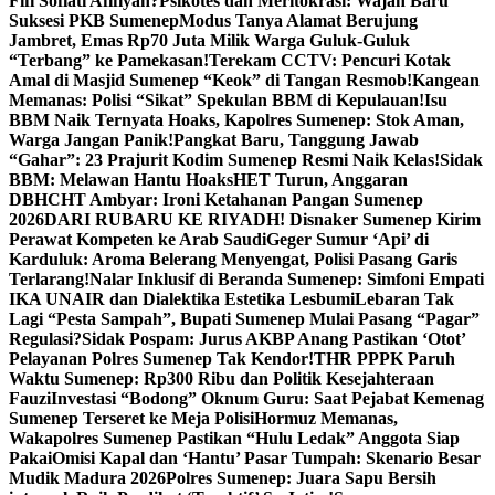
Fifi Sofiati Afifiyah?
Psikotes dan Meritokrasi: Wajah Baru
Suksesi PKB Sumenep
Modus Tanya Alamat Berujung
Jambret, Emas Rp70 Juta Milik Warga Guluk-Guluk
“Terbang” ke Pamekasan!
Terekam CCTV: Pencuri Kotak
Amal di Masjid Sumenep “Keok” di Tangan Resmob!
Kangean
Memanas: Polisi “Sikat” Spekulan BBM di Kepulauan!
Isu
BBM Naik Ternyata Hoaks, Kapolres Sumenep: Stok Aman,
Warga Jangan Panik!
Pangkat Baru, Tanggung Jawab
“Gahar”: 23 Prajurit Kodim Sumenep Resmi Naik Kelas!
Sidak
BBM: Melawan Hantu Hoaks
HET Turun, Anggaran
DBHCHT Ambyar: Ironi Ketahanan Pangan Sumenep
2026
DARI RUBARU KE RIYADH! Disnaker Sumenep Kirim
Perawat Kompeten ke Arab Saudi
Geger Sumur ‘Api’ di
Karduluk: Aroma Belerang Menyengat, Polisi Pasang Garis
Terlarang!
Nalar Inklusif di Beranda Sumenep: Simfoni Empati
IKA UNAIR dan Dialektika Estetika Lesbumi
Lebaran Tak
Lagi “Pesta Sampah”, Bupati Sumenep Mulai Pasang “Pagar”
Regulasi?
Sidak Pospam: Jurus AKBP Anang Pastikan ‘Otot’
Pelayanan Polres Sumenep Tak Kendor!
THR PPPK Paruh
Waktu Sumenep: Rp300 Ribu dan Politik Kesejahteraan
Fauzi
Investasi “Bodong” Oknum Guru: Saat Pejabat Kemenag
Sumenep Terseret ke Meja Polisi
Hormuz Memanas,
Wakapolres Sumenep Pastikan “Hulu Ledak” Anggota Siap
Pakai
Omisi Kapal dan ‘Hantu’ Pasar Tumpah: Skenario Besar
Mudik Madura 2026
Polres Sumenep: Juara Sapu Bersih