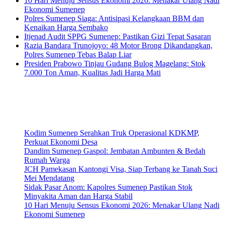
10 Hari Menuju Sensus Ekonomi 2026: Menakar Ulang Nadi
Ekonomi Sumenep
Polres Sumenep Siaga: Antisipasi Kelangkaan BBM dan
Kenaikan Harga Sembako
Itjenad Audit SPPG Sumenep: Pastikan Gizi Tepat Sasaran
Razia Bandara Trunojoyo: 48 Motor Brong Dikandangkan,
Polres Sumenep Tebas Balap Liar
Presiden Prabowo Tinjau Gudang Bulog Magelang: Stok
7.000 Ton Aman, Kualitas Jadi Harga Mati
Kodim Sumenep Serahkan Truk Operasional KDKMP,
Perkuat Ekonomi Desa
Dandim Sumenep Gaspol: Jembatan Ambunten & Bedah
Rumah Warga
JCH Pamekasan Kantongi Visa, Siap Terbang ke Tanah Suci
Mei Mendatang
Sidak Pasar Anom: Kapolres Sumenep Pastikan Stok
Minyakita Aman dan Harga Stabil
10 Hari Menuju Sensus Ekonomi 2026: Menakar Ulang Nadi
Ekonomi Sumenep