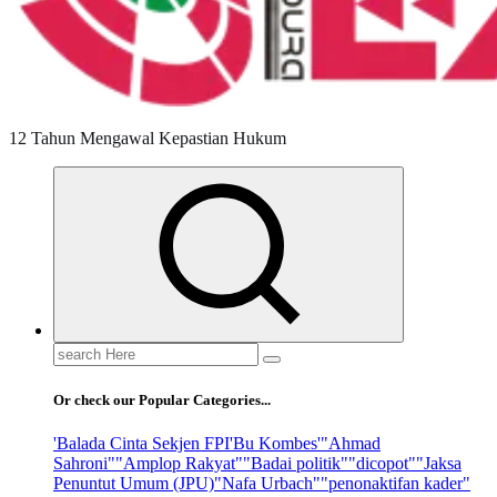
12 Tahun Mengawal Kepastian Hukum
Search
for:
Or check our Popular Categories...
'Balada Cinta Sekjen FPI
'Bu Kombes'
"Ahmad
Sahroni"
"Amplop Rakyat"
"Badai politik"
"dicopot"
"Jaksa
Penuntut Umum (JPU)
"Nafa Urbach"
"penonaktifan kader"