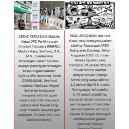
IRONI ANGGARAN. Ilustrasi
DESAK KEPASTIAN HUKUM.
visual yang menggambarkan
Ketua DPC Perhimpunan
struktur Rancangan APBD
Advokat Indonesia (PERADI)
Kabupaten Sumenep Tahun
Madura Raya, Syafrawi, S.H.,
Anggaran 2026. Dominasi
M.H., memberikan
Belanja Operasi yang
keterangan terkait berlarut-
mencapai 70 persen (Rp1,59
larutnya penetapan tersangka
triliun) terlihat kontras
kasus dugaan korupsi
dengan alokasi Belanja
logistik KPU Sumenep, Senin
Modal yang hanya dijatah
(23/03/2026). Syafrawi
3,2 persen (Rp73,8 miliar).
meminta Kejaksaan Negeri
Ketimpangan ini memicu
Sumenep transparan
kritik terkait efektivitas
mengenai nilai kerugian
anggaran dalam mendorong
negara dan tidak menyasar
pembangunan infrastruktur
pekerja level bawah yang
dan kemandirian ekonomi
tidak memiliki kewenangan
daerah di tengah tantangan
kebijakan. (Kolase Foto: Dok.
ketidakpastian global.
Madura Expose)
(Ilustrasi: Madura
Expose/Gemini)