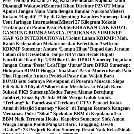
Pers Temuan Kokain 27 Kg Batal Mendadak Kapolda Jatim
Dipanggil Wakapolri
Zamrud Khan Direktur P2NOT Minta
Aparat Jangan Main Mata dengan Bandar Narkoba
Misteri
Kokain ‘Bugatti’ 27 Kg di Giligenting: Kapolres Sumenep Janji
Usut Jaringan Internasional
Misteri 27 Kilogram Kokain
Terdampar di Pantai Pasir Putih
GEBRAKAN CAK FAUZI:
GANDENG BUMN-SWASTA, PERIKANAN SUMENEP
SIAP ‘GO INTERNATIONAL’!
Solusi Lahan KDKMP: Moh.
Ramli Kedepankan Mekanisme dan Ketertiban Aset
Ironi
KDKMP Sumenep: Antara ‘Lampu Hijau’ Bupati dan Jeratan
Lahan di 93 Desa
Rabu Tanpa BBM dan Becak Bupati
Fauzi
Duit ‘Ikan’ Rp 1,6 Miliar Cair: DPRD Sumenep Ingatkan
Jangan Cuma ‘Pesta’ Lele!
Tiga ‘Jurus’ Baru DPRD Sumenep:
Hidupkan BUMD Hingga ‘Jinakkan’ Pasar Modern
Ketok Palu
Tiga Raperda: Antara Proteksi Pasar dan Wajah Baru
BUMD
Satu-Satunya Perempuan di Pusaran Muscab: Siapa
Fifi Sofiati Afifiyah?
Psikotes dan Meritokrasi: Wajah Baru
Suksesi PKB Sumenep
Modus Tanya Alamat Berujung
Jambret, Emas Rp70 Juta Milik Warga Guluk-Guluk
“Terbang” ke Pamekasan!
Terekam CCTV: Pencuri Kotak
Amal di Masjid Sumenep “Keok” di Tangan Resmob!
Kangean
Memanas: Polisi “Sikat” Spekulan BBM di Kepulauan!
Isu
BBM Naik Ternyata Hoaks, Kapolres Sumenep: Stok Aman,
Warga Jangan Panik!
Pangkat Baru, Tanggung Jawab
“Gahar”: 23 Prajurit Kodim Sumenep Resmi Naik Kelas!
Sidak