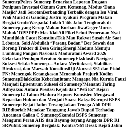
Sumenep
Polres Sumenep Benarkan Laporan Dugaan
Penipuan Investasi Oknum Guru Kemenag, Modus ‘Dana
Masjid’ Jadi Sorotan
Berbanding Terbalik dengan Isu Viral,
Wali Murid di Ganding Justru Syukuri Program Makan
Bergizi Gratis
Waspada! Inilah Titik Jalur Tengkorak di
Sumenep yang Kerap Makan Korban Jiwa
Geger ‘Jurus
Mabuk’ DPP PPP: Mas Kiai Ali Fikri Sebut Pemecatan Nyai
Mundjidah Cacat Konstitusi
Tak Mau Rakyat Susah Air Saat
Lebaran, Said Abdullah “Pasang Badan” Bor Sawah dan
Borong Traktor di Desa Giring
Sinergi Madura Menuju
Lumbung Pangan Nasional: Maduratani Award 2026
Getarkan Pendopo Keraton Sumenep
Eksklusif: Navigasi
Suksesi Sekda Sumenep—Antara Meritokrasi, Stabilitas
Birokrasi, dan Marwah Konstitusi
Uji Akurasi SS1 dan Pistol
FN: Menengok Ketangkasan Menembak Prajurit Kodim
Sumenep
Dialektika Keberlanjutan: Mengapa Nia Kurnia Fauzi
Menjadi Episentrum Suksesi di Sumenep?
Menanti Taring
Adhyaksa: Antara Prestasi Kejati dan “Peti Es” Kejari
Sumenep
12 Tahun Madura Expose: Konsisten Mengawal
Kepastian Hukum dan Menjadi Suara Rakyat
Korupsi BSPS
Sumenep: Kejati Jatim Tersangkakan Tenaga Ahli DPR
RI
Editorial: Menakar Tanggung Jawab Bupati Terhadap
Ancaman Galian C Sumenep
Skandal BSPS Sumenep:
Mengurai Peran AHS dan Bayang-bayang Anggota DPR RI
SR
Publik Sumenep Bergolak: Kontra’SM Desak Kejati Jatim