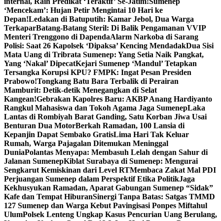
internal, Raih Predikat ‘Teraktif’ Se-Jatim!
Sumenep
‘Mencekam’: Hujan Petir Mengintai 10 Hari ke
Depan!
Ledakan di Batuputih: Kamar Jebol, Dua Warga
Terkapar
Batang-Batang Steril: Di Balik Pengamanan VVIP
Menteri Trenggono di Dapenda
Alarm Narkoba di Sarang
Polisi: Saat 26 Kapolsek ‘Dipaksa’ Kencing Mendadak
Dua Sisi
Mata Uang di Tribrata Sumenep: Yang Setia Naik Pangkat,
Yang ‘Nakal’ Dipecat
Kejari Sumenep ‘Mandul’ Tetapkan
Tersangka Korupsi KPU? FMPK: Ingat Pesan Presiden
Prabowo!
Tongkang Batu Bara Terbalik di Perairan
Mamburit: Detik-detik Menegangkan di Selat
Kangean!
Gebrakan Kapolres Baru: AKBP Anang Hardiyanto
Rangkul Mahasiswa dan Tokoh Agama Jaga Sumenep
Laka
Lantas di Rombiyah Barat Ganding, Satu Korban Jiwa Usai
Benturan Dua Motor
Berkah Ramadan, 100 Lansia di
Kepanjin Dapat Sembako Gratis
Lima Hari Tak Keluar
Rumah, Warga Pajagalan Ditemukan Meninggal
Dunia
Polantas Menyapa: Membasuh Lelah dengan Sahur di
Jalanan Sumenep
Kiblat Surabaya di Sumenep: Mengurai
Sengkarut Kemiskinan dari Level RT
Membaca Zakat Mal PDI
Perjuangan Sumenep dalam Perspektif Etika Politik
Jaga
Kekhusyukan Ramadan, Aparat Gabungan Sumenep “Sidak”
Kafe dan Tempat Hiburan
Sinergi Tanpa Batas: Satgas TMMD
127 Sumenep dan Warga Kebut Pavingisasi Ponpes Miftahul
Ulum
Polsek Lenteng Ungkap Kasus Pencurian Uang Berulang,