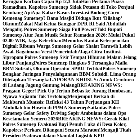
Kerugian Korban Capai Rp12,3 Juta
Hari Pertama Puasa
Ramadhan, Kapolres Sumenep Sidak Petasan di Toko Penjual
Kembang Api
Apa Kabar Kasus Investasi Bodong Guru
Kemenag Sumenep? Dana Masjid Diduga Ikut ‘Dilahap’
Oknum!
Zakat Mal Ketua Banggar DPR RI Said Abdullah
Mengalir, Polres Sumenep Siaga Full Power!
Tok! Bupati
Sumenep Atur Jam Musik Sahur Ramadan 2026: Mulai Pukul
02.00 WIB, Jaga Ketertiban!
Memutus Rantai Keterpencilan
Digital: Ribuan Warga Sumenep Gelar Shalat Tarawih Lebih
Awal, Bagaimana Versi Pemerintah?
Jaga Citra Institusi,
Sipropam Polres Sumenep Sisir Tempat Hiburan Malam Jelang
Libur Panjang
Polres Sumenep Ringkus 5 Tersangka Mafia
BBM Subsidi, Oknum Operator SPBU Terlibat
Polres Sumenep
Bongkar Jaringan Penyalahgunaan BBM Subsidi, Lima Orang
Ditetapkan Tersangka
LAPORAN KHUSUS: Amuk Cemburu
di Ladang Jagung Gunung Malang
BREAKING NEWS:
Pragaan Geger! Pick Up Terjun Bebas ke Jurang Rombasan,
Nyawa Sujianto Tak Tertolong
Menjemput Berkah di
Makbarah Muassis: Refleksi 43 Tahun Perjuangan KH
Abdullah bin Husein di PPMA Sumenep
Satlantas Polres
Sumenep Gelar Safety Driving Sopir Ambulans dalam Ops
Keselamatan Semeru 2026
BREAKING NEWS: Gerak Kilat
Polres Sumenep Evakuasi Bayi Penuh Luka di Desa Kolor,
Kapolres: Perkara Ditangani Secara Maraton!
Menguji Titah
Presiden Prabowo dalam Skandal Logistik KPU