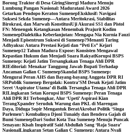
Borong Traktor di Desa Giring
Sinergi Madura Menuju
Lumbung Pangan Nasional: Maduratani Award 2026
Getarkan Pendopo Keraton Sumenep
Eksklusif: Navigasi
Suksesi Sekda Sumenep—Antara Meritokrasi, Stabilitas
Birokrasi, dan Marwah Konstitusi
Uji Akurasi SS1 dan Pistol
FN: Menengok Ketangkasan Menembak Prajurit Kodim
Sumenep
Dialektika Keberlanjutan: Mengapa Nia Kurnia Fauzi
Menjadi Episentrum Suksesi di Sumenep?
Menanti Taring
Adhyaksa: Antara Prestasi Kejati dan “Peti Es” Kejari
Sumenep
12 Tahun Madura Expose: Konsisten Mengawal
Kepastian Hukum dan Menjadi Suara Rakyat
Korupsi BSPS
Sumenep: Kejati Jatim Tersangkakan Tenaga Ahli DPR
RI
Editorial: Menakar Tanggung Jawab Bupati Terhadap
Ancaman Galian C Sumenep
Skandal BSPS Sumenep:
Mengurai Peran AHS dan Bayang-bayang Anggota DPR RI
SR
Publik Sumenep Bergolak: Kontra’SM Desak Kejati Jatim
Seret ‘Aspirator Utama’ di Balik Tersangka Tenaga Ahli DPR
RI
Lingkaran Setan Korupsi BSPS Sumenep: Peran Tenaga
Ahli DPR RI Terbongkar, Alur ‘Upeti’ Aspirasi Kian
Terang
Xpander Seruduk Warung dan PKL di Marengan
Daya, Diduga Sopir Mengantuk Berat
Akrobat Politik ‘Singa
Parlemen’: Kembalinya Djoni Tunaidy dan Bendera Gajah di
Bumi Sumenep
Dari Sudut Kota Tua Sumenep Menuju Puncak
Senayan: Kisah Inspiratif Said Abdullah Sang ‘Raja Suara’
Nasional
Lingkaran Setan Galian C Sumenep: Antara Nyali