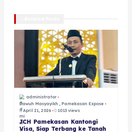
g
a
Related Posts
s
i
p
o
s
administrator
Dawuh Masyayikh
,
Pamekasan Expose
April 21, 2026
1013 views
JCH Pamekasan Kantongi
Visa, Siap Terbang ke Tanah