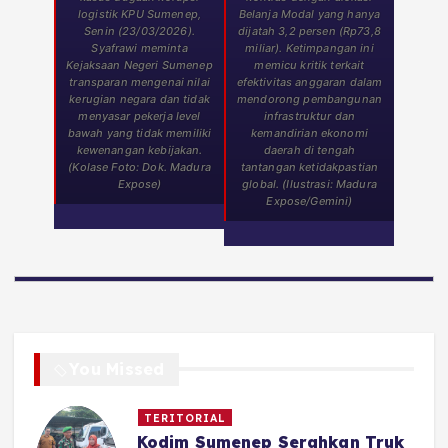
logistik KPU Sumenep,
Belanja Modal yang hanya
Senin (23/03/2026).
dijatah 3,2 persen (Rp73,8
Syafrawi meminta
miliar). Ketimpangan ini
Kejaksaan Negeri Sumenep
memicu kritik terkait
transparan mengenai nilai
efektivitas anggaran dalam
kerugian negara dan tidak
mendorong pembangunan
menyasar pekerja level
infrastruktur dan
bawah yang tidak memiliki
kemandirian ekonomi
kewenangan kebijakan.
daerah di tengah
(Kolase Foto: Dok. Madura
tantangan ketidakpastian
Expose)
global. (Ilustrasi: Madura
Expose/Gemini)
You Missed
TERITORIAL
Kodim Sumenep Serahkan Truk