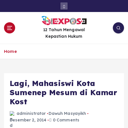
S
k
i
p
t
12 Tahun Mengawal
o
Kepastian Hukum
c
o
Home
n
t
e
n
Lagi, Mahasiswi Kota
t
Sumenep Mesum di Kamar
Kost
administrator
Dawuh Masyayikh
Desember 2, 2014
0 Comments