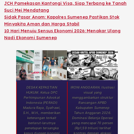
JCH Pamekasan Kantongi Visa, Siap Terbang ke Tanah
Suci Mei Mendatang
Sidak Pasar Anom: Kapolres Sumenep Pastikan Stok
Minyakita Aman dan Harga Stabil
10 Hari Menuju Sensus Ekonomi 2026: Menakar Ulang
Nadi Ekonomi Sumenep
DESAK KEPASTIAN
IRONI ANGGARAN. Ilustrasi
HUKUM. Ketua DPC
visual yang
Perhimpunan Advokat
menggambarkan struktur
Indonesia (PERADI)
Rancangan APBD
Madura Raya, Syafrawi,
Kabupaten Sumenep
S.H., M.H., memberikan
Tahun Anggaran 2026.
keterangan terkait
Dominasi Belanja Operasi
berlarut-larutnya
yang mencapai 70 persen
penetapan tersangka
(Rp1,59 triliun) terlihat
kasus dugaan korupsi
kontras dengan alokasi