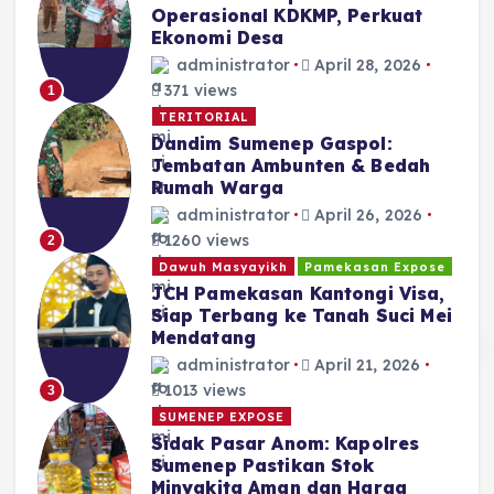
Operasional KDKMP, Perkuat
Ekonomi Desa
administrator
April 28, 2026
371 views
1
TERITORIAL
Dandim Sumenep Gaspol:
Jembatan Ambunten & Bedah
Rumah Warga
administrator
April 26, 2026
1260 views
2
Dawuh Masyayikh
Pamekasan Expose
JCH Pamekasan Kantongi Visa,
Siap Terbang ke Tanah Suci Mei
Mendatang
administrator
April 21, 2026
1013 views
3
SUMENEP EXPOSE
Sidak Pasar Anom: Kapolres
Sumenep Pastikan Stok
Minyakita Aman dan Harga