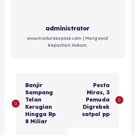
administrator
www.maduraexpose.com | Mengawal
Kepastian Hukum
N
Banjir
Pesta
a
Sampang
Miras, 3
Telan
Pemuda
v
Kerugian
Digrebek
Hingga Rp
satpol pp
i
8 Miliar